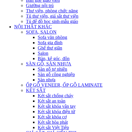
Bàn ghế giáo viên
Giường nội trú
Thư viện, phòng chức năng
Tủ thư viện, giá sắt thư viện
Tủ để đồ học sinh-mẫu giáo
NỘI THẤT KHÁC
SOFA, SALON
Sofa văn phòng
Sofa gia đình
Ghế thư giãn
Salon
Bàn, kệ góc, đôn
SÀN GỖ, SÀN NHỰA
Sàn gỗ tự nhiên
Sàn gỗ công nghiệp
Sàn nhựa
ỐP GỖ VENEER, ỐP GỖ LAMINATE
KÉT SẮT
Két sắt chống cháy
Két sắt an toàn
Két sắt khóa vân tay
Két sắt khóa điện tử
Két sắt khóa cơ
Két sắt hòa phát
Két sắt Việt Tiệp