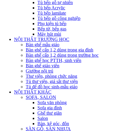
Tủ bếp gỗ tự nhiên
Tủ bếp Acrylic
Tủ bếp lamilate
Tủ bếp gỗ công nghiệp
Phụ kiện tủ bếp
Bếp từ, bếp gas
Máy hút mùi
NỘI THẤT TRƯỜNG HỌC
Bàn ghế mẫu giáo
Bàn ghế cấp 1,2 dùng trong gia đình
Bàn ghế cấp 1,2 dùng trong trường học
Bàn ghế học PTTH, sinh viên
Bàn ghế giáo viên
Giường nội trú
Thư viện, phòng chức năng
Tủ thư viện, giá sắt thư viện
Tủ để đồ học sinh-mẫu giáo
NỘI THẤT KHÁC
SOFA, SALON
Sofa văn phòng
Sofa gia đình
Ghế thư giãn
Salon
Bàn, kệ góc, đôn
SÀN GỖ, SÀN NHỰA