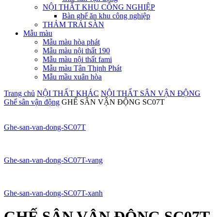
NỘI THẤT KHU CÔNG NGHIỆP
Bàn ghế ăn khu công nghiệp
THẢM TRẢI SÀN
Mẫu màu
Mẫu màu hòa phát
Mẫu màu nội thất 190
Mẫu màu nội thất fami
Mẫu màu Tân Thịnh Phát
Mẫu mầu xuân hòa
Trang chủ
NỘI THẤT KHÁC
NỘI THẤT SÂN VẬN ĐỘNG
Ghế sân vận động
GHẾ SÂN VẬN ĐỘNG SC07T
Ghe-san-van-dong-SC07T
Ghe-san-van-dong-SC07T-vang
Ghe-san-van-dong-SC07T-xanh
GHẾ SÂN VẬN ĐỘNG SC07T