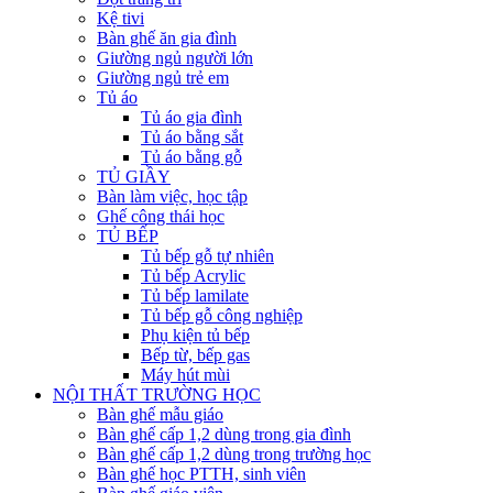
Kệ tivi
Bàn ghế ăn gia đình
Giường ngủ người lớn
Giường ngủ trẻ em
Tủ áo
Tủ áo gia đình
Tủ áo bằng sắt
Tủ áo bằng gỗ
TỦ GIẦY
Bàn làm việc, học tập
Ghế công thái học
TỦ BẾP
Tủ bếp gỗ tự nhiên
Tủ bếp Acrylic
Tủ bếp lamilate
Tủ bếp gỗ công nghiệp
Phụ kiện tủ bếp
Bếp từ, bếp gas
Máy hút mùi
NỘI THẤT TRƯỜNG HỌC
Bàn ghế mẫu giáo
Bàn ghế cấp 1,2 dùng trong gia đình
Bàn ghế cấp 1,2 dùng trong trường học
Bàn ghế học PTTH, sinh viên