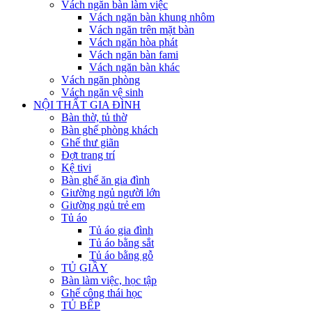
Vách ngăn bàn làm việc
Vách ngăn bàn khung nhôm
Vách ngăn trên mặt bàn
Vách ngăn hòa phát
Vách ngăn bàn fami
Vách ngăn bàn khác
Vách ngăn phòng
Vách ngăn vệ sinh
NỘI THẤT GIA ĐÌNH
Bàn thờ, tủ thờ
Bàn ghế phòng khách
Ghế thư giãn
Đợt trang trí
Kệ tivi
Bàn ghế ăn gia đình
Giường ngủ người lớn
Giường ngủ trẻ em
Tủ áo
Tủ áo gia đình
Tủ áo bằng sắt
Tủ áo bằng gỗ
TỦ GIẦY
Bàn làm việc, học tập
Ghế công thái học
TỦ BẾP