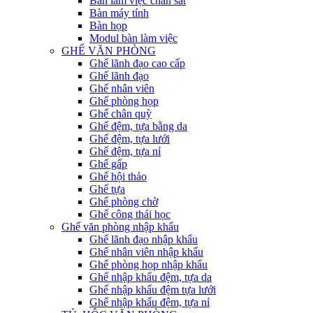
Bàn làm việc chân sắt
Bàn máy tính
Bàn họp
Modul bàn làm việc
GHẾ VĂN PHÒNG
Ghế lãnh đạo cao cấp
Ghế lãnh đạo
Ghế nhân viên
Ghế phòng họp
Ghế chân quỳ
Ghế đệm, tựa bằng da
Ghế đệm, tựa lưới
Ghế đệm, tựa nỉ
Ghế gấp
Ghế hội thảo
Ghế tựa
Ghế phòng chờ
Ghế công thái học
Ghế văn phòng nhập khẩu
Ghế lãnh đạo nhập khẩu
Ghế nhân viên nhập khẩu
Ghế phòng họp nhập khẩu
Ghế nhập khẩu đệm, tựa da
Ghế nhập khẩu đệm tựa lưới
Ghế nhập khẩu đệm, tựa nỉ