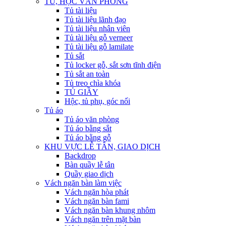
TỦ, HỘC VĂN PHÒNG
Tủ tài liệu
Tủ tài liệu lãnh đạo
Tủ tài liệu nhân viên
Tủ tài liệu gỗ verneer
Tủ tài liệu gỗ lamilate
Tủ sắt
Tủ locker gỗ, sắt sơn tĩnh điện
Tủ sắt an toàn
Tủ treo chìa khóa
TỦ GIẦY
Hộc, tủ phụ, góc nối
Tủ áo
Tủ áo văn phòng
Tủ áo bằng sắt
Tủ áo bằng gỗ
KHU VỰC LỄ TÂN, GIAO DỊCH
Backdrop
Bàn quầy lễ tân
Quầy giao dịch
Vách ngăn bàn làm việc
Vách ngăn hòa phát
Vách ngăn bàn fami
Vách ngăn bàn khung nhôm
Vách ngăn trên mặt bàn