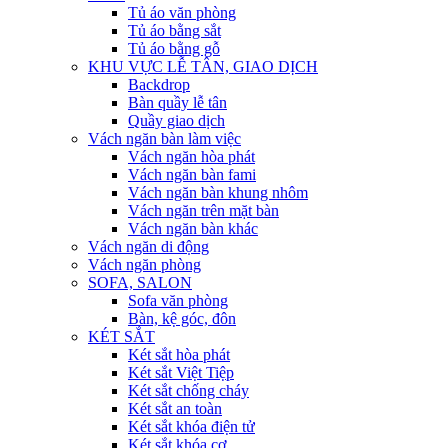
Tủ áo văn phòng
Tủ áo bằng sắt
Tủ áo bằng gỗ
KHU VỰC LỄ TÂN, GIAO DỊCH
Backdrop
Bàn quầy lễ tân
Quầy giao dịch
Vách ngăn bàn làm việc
Vách ngăn hòa phát
Vách ngăn bàn fami
Vách ngăn bàn khung nhôm
Vách ngăn trên mặt bàn
Vách ngăn bàn khác
Vách ngăn di động
Vách ngăn phòng
SOFA, SALON
Sofa văn phòng
Bàn, kệ góc, đôn
KÉT SẮT
Két sắt hòa phát
Két sắt Việt Tiệp
Két sắt chống cháy
Két sắt an toàn
Két sắt khóa điện tử
Két sắt khóa cơ