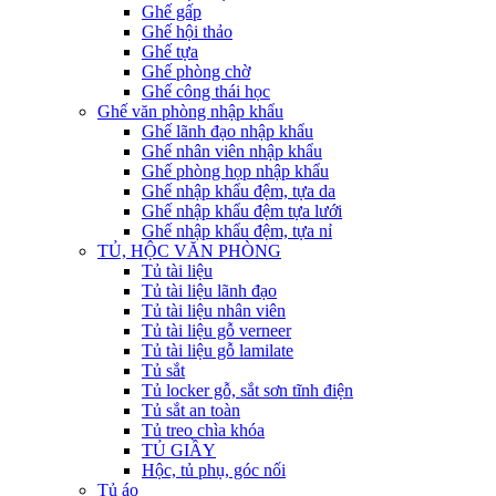
Ghế gấp
Ghế hội thảo
Ghế tựa
Ghế phòng chờ
Ghế công thái học
Ghế văn phòng nhập khẩu
Ghế lãnh đạo nhập khẩu
Ghế nhân viên nhập khẩu
Ghế phòng họp nhập khẩu
Ghế nhập khẩu đệm, tựa da
Ghế nhập khẩu đệm tựa lưới
Ghế nhập khẩu đệm, tựa nỉ
TỦ, HỘC VĂN PHÒNG
Tủ tài liệu
Tủ tài liệu lãnh đạo
Tủ tài liệu nhân viên
Tủ tài liệu gỗ verneer
Tủ tài liệu gỗ lamilate
Tủ sắt
Tủ locker gỗ, sắt sơn tĩnh điện
Tủ sắt an toàn
Tủ treo chìa khóa
TỦ GIẦY
Hộc, tủ phụ, góc nối
Tủ áo