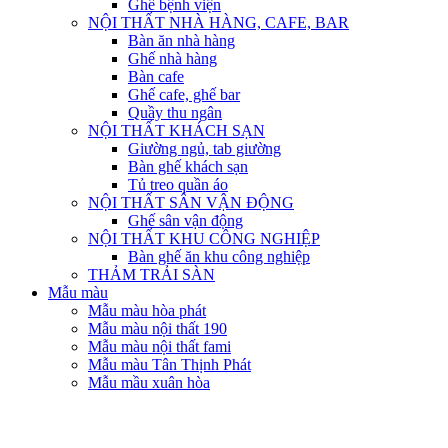
Ghế bệnh viện
NỘI THẤT NHÀ HÀNG, CAFE, BAR
Bàn ăn nhà hàng
Ghế nhà hàng
Bàn cafe
Ghế cafe, ghế bar
Quầy thu ngân
NỘI THẤT KHÁCH SẠN
Giường ngủ, tab giường
Bàn ghế khách sạn
Tủ treo quần áo
NỘI THẤT SÂN VẬN ĐỘNG
Ghế sân vận động
NỘI THẤT KHU CÔNG NGHIỆP
Bàn ghế ăn khu công nghiệp
THẢM TRẢI SÀN
Mẫu màu
Mẫu màu hòa phát
Mẫu màu nội thất 190
Mẫu màu nội thất fami
Mẫu màu Tân Thịnh Phát
Mẫu mầu xuân hòa