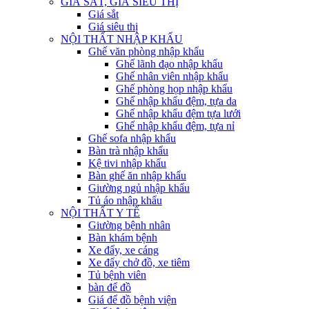
GIÁ SẮT, GIÁ SIÊU THỊ
Giá sắt
Giá siêu thị
NỘI THẤT NHẬP KHẨU
Ghế văn phòng nhập khẩu
Ghế lãnh đạo nhập khẩu
Ghế nhân viên nhập khẩu
Ghế phòng họp nhập khẩu
Ghế nhập khẩu đệm, tựa da
Ghế nhập khẩu đệm tựa lưới
Ghế nhập khẩu đệm, tựa nỉ
Ghế sofa nhập khẩu
Bàn trà nhập khẩu
Kệ tivi nhập khẩu
Bàn ghế ăn nhập khẩu
Giường ngủ nhập khẩu
Tủ áo nhập khẩu
NỘI THẤT Y TẾ
Giường bệnh nhân
Bàn khám bệnh
Xe đẩy, xe cáng
Xe đẩy chở đồ, xe tiêm
Tủ bệnh viên
bàn để đồ
Giá để đồ bệnh viện