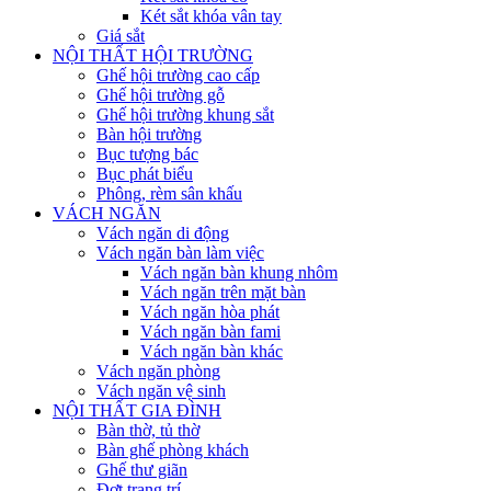
Két sắt khóa vân tay
Giá sắt
NỘI THẤT HỘI TRƯỜNG
Ghế hội trường cao cấp
Ghế hội trường gỗ
Ghế hội trường khung sắt
Bàn hội trường
Bục tượng bác
Bục phát biểu
Phông, rèm sân khấu
VÁCH NGĂN
Vách ngăn di động
Vách ngăn bàn làm việc
Vách ngăn bàn khung nhôm
Vách ngăn trên mặt bàn
Vách ngăn hòa phát
Vách ngăn bàn fami
Vách ngăn bàn khác
Vách ngăn phòng
Vách ngăn vệ sinh
NỘI THẤT GIA ĐÌNH
Bàn thờ, tủ thờ
Bàn ghế phòng khách
Ghế thư giãn
Đợt trang trí