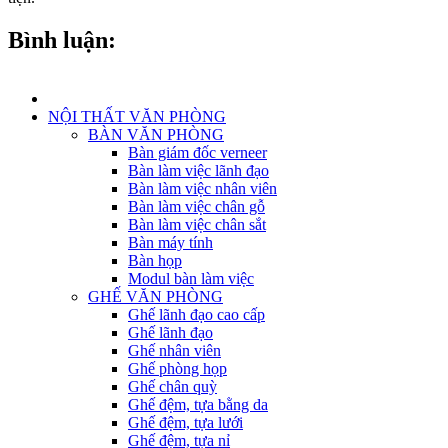
Bình luận:
NỘI THẤT VĂN PHÒNG
BÀN VĂN PHÒNG
Bàn giám đốc verneer
Bàn làm việc lãnh đạo
Bàn làm việc nhân viên
Bàn làm việc chân gỗ
Bàn làm việc chân sắt
Bàn máy tính
Bàn họp
Modul bàn làm việc
GHẾ VĂN PHÒNG
Ghế lãnh đạo cao cấp
Ghế lãnh đạo
Ghế nhân viên
Ghế phòng họp
Ghế chân quỳ
Ghế đệm, tựa bằng da
Ghế đệm, tựa lưới
Ghế đệm, tựa nỉ