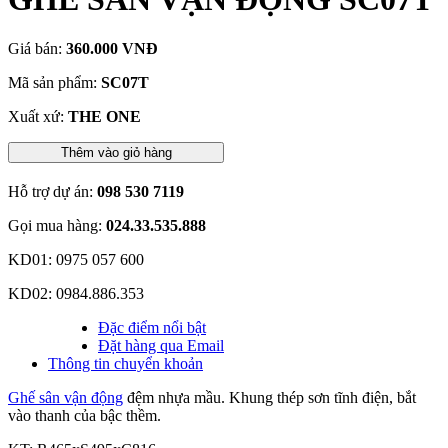
Giá bán:
360.000 VNĐ
Mã sản phẩm:
SC07T
Xuất xứ:
THE ONE
Thêm vào giỏ hàng
Hỗ trợ dự án:
098 530 7119
Gọi mua hàng:
024.33.535.888
KD01: 0975 057 600
KD02: 0984.886.353
Đặc điểm nổi bật
Đặt hàng qua Email
Thông tin chuyển khoản
Ghế sân vận động
đệm nhựa mầu. Khung thép sơn tĩnh điện, bắt
vào thanh của bậc thềm.