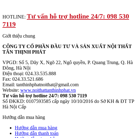
Tư vấn hỗ trợ hotline 24/7: 098 530
HOTLINE:
7119
Giới thiệu chung
CÔNG TY CỔ PHẦN ĐẦU TƯ VÀ SẢN XUẤT NỘI THẤT
TÂN THỊNH PHÁT
VPGD: Số 5, Dãy X, Ngõ 22, Ngô quyền, P. Quang Trung, Q. Hà
Đông, Hà Nội
Điện thoại: 024.33.535.888
Fax: 024.33.521.686
Email: tanthinhphatnoithat@gmail.com
Website:
www.noithattanthinhphat.vn
Tư vấn hỗ trợ hotline 24/7: 098 530 7119
Số ĐKKD: 0107593585 cấp ngày 10/10/2016 do Sở KH & ĐT TP
Hà Nội Cấp
Hướng dẫn mua hàng
Hướng dẫn mua hàng
Hướng dẫn thanh toán