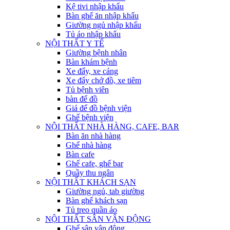
Kệ tivi nhập khẩu
Bàn ghế ăn nhập khẩu
Giường ngủ nhập khẩu
Tủ áo nhập khẩu
NỘI THẤT Y TẾ
Giường bệnh nhân
Bàn khám bệnh
Xe đẩy, xe cáng
Xe đẩy chở đồ, xe tiêm
Tủ bệnh viên
bàn để đồ
Giá để đồ bệnh viện
Ghế bệnh viện
NỘI THẤT NHÀ HÀNG, CAFE, BAR
Bàn ăn nhà hàng
Ghế nhà hàng
Bàn cafe
Ghế cafe, ghế bar
Quầy thu ngân
NỘI THẤT KHÁCH SẠN
Giường ngủ, tab giường
Bàn ghế khách sạn
Tủ treo quần áo
NỘI THẤT SÂN VẬN ĐỘNG
Ghế sân vận động