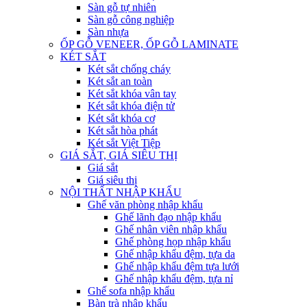
Sàn gỗ tự nhiên
Sàn gỗ công nghiệp
Sàn nhựa
ỐP GỖ VENEER, ỐP GỖ LAMINATE
KÉT SẮT
Két sắt chống cháy
Két sắt an toàn
Két sắt khóa vân tay
Két sắt khóa điện tử
Két sắt khóa cơ
Két sắt hòa phát
Két sắt Việt Tiệp
GIÁ SẮT, GIÁ SIÊU THỊ
Giá sắt
Giá siêu thị
NỘI THẤT NHẬP KHẨU
Ghế văn phòng nhập khẩu
Ghế lãnh đạo nhập khẩu
Ghế nhân viên nhập khẩu
Ghế phòng họp nhập khẩu
Ghế nhập khẩu đệm, tựa da
Ghế nhập khẩu đệm tựa lưới
Ghế nhập khẩu đệm, tựa nỉ
Ghế sofa nhập khẩu
Bàn trà nhập khẩu