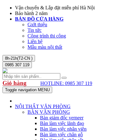
Vận chuyển & Lắp đặt miễn phí Hà Nội
Bảo hành 2 năm
BẢN ĐỒ CỬA HÀNG
Giới thiệu
Tin tức
Công trình thi công
Liên hệ
Mẫu màu nội thất
8h-21h(T2-CN )
0985 307 119
Giỏ hàng
HOTLINE: 0985 307 119
Toggle navigation
MENU
NỘI THẤT VĂN PHÒNG
BÀN VĂN PHÒNG
Bàn giám đốc verneer
Bàn làm việc lãnh đạo
Bàn làm việc nhân viên
Bàn làm việc chân gỗ