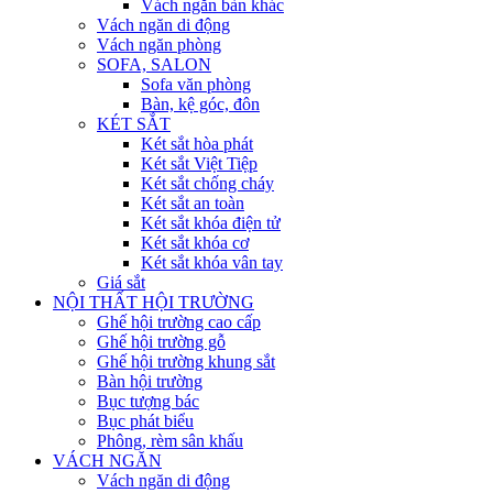
Vách ngăn bàn khác
Vách ngăn di động
Vách ngăn phòng
SOFA, SALON
Sofa văn phòng
Bàn, kệ góc, đôn
KÉT SẮT
Két sắt hòa phát
Két sắt Việt Tiệp
Két sắt chống cháy
Két sắt an toàn
Két sắt khóa điện tử
Két sắt khóa cơ
Két sắt khóa vân tay
Giá sắt
NỘI THẤT HỘI TRƯỜNG
Ghế hội trường cao cấp
Ghế hội trường gỗ
Ghế hội trường khung sắt
Bàn hội trường
Bục tượng bác
Bục phát biểu
Phông, rèm sân khấu
VÁCH NGĂN
Vách ngăn di động