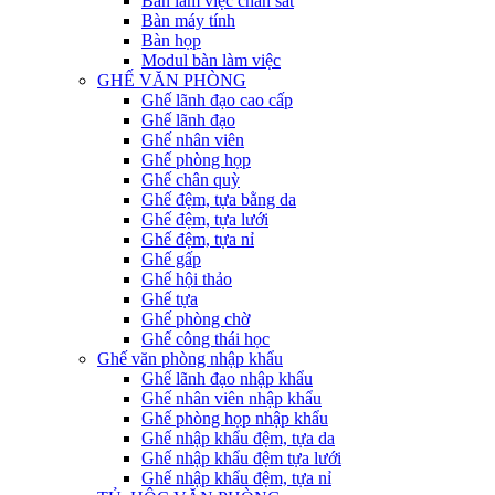
Bàn làm việc chân sắt
Bàn máy tính
Bàn họp
Modul bàn làm việc
GHẾ VĂN PHÒNG
Ghế lãnh đạo cao cấp
Ghế lãnh đạo
Ghế nhân viên
Ghế phòng họp
Ghế chân quỳ
Ghế đệm, tựa bằng da
Ghế đệm, tựa lưới
Ghế đệm, tựa nỉ
Ghế gấp
Ghế hội thảo
Ghế tựa
Ghế phòng chờ
Ghế công thái học
Ghế văn phòng nhập khẩu
Ghế lãnh đạo nhập khẩu
Ghế nhân viên nhập khẩu
Ghế phòng họp nhập khẩu
Ghế nhập khẩu đệm, tựa da
Ghế nhập khẩu đệm tựa lưới
Ghế nhập khẩu đệm, tựa nỉ