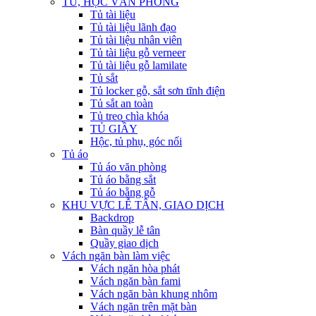
TỦ, HỘC VĂN PHÒNG
Tủ tài liệu
Tủ tài liệu lãnh đạo
Tủ tài liệu nhân viên
Tủ tài liệu gỗ verneer
Tủ tài liệu gỗ lamilate
Tủ sắt
Tủ locker gỗ, sắt sơn tĩnh điện
Tủ sắt an toàn
Tủ treo chìa khóa
TỦ GIẦY
Hộc, tủ phụ, góc nối
Tủ áo
Tủ áo văn phòng
Tủ áo bằng sắt
Tủ áo bằng gỗ
KHU VỰC LỄ TÂN, GIAO DỊCH
Backdrop
Bàn quầy lễ tân
Quầy giao dịch
Vách ngăn bàn làm việc
Vách ngăn hòa phát
Vách ngăn bàn fami
Vách ngăn bàn khung nhôm
Vách ngăn trên mặt bàn