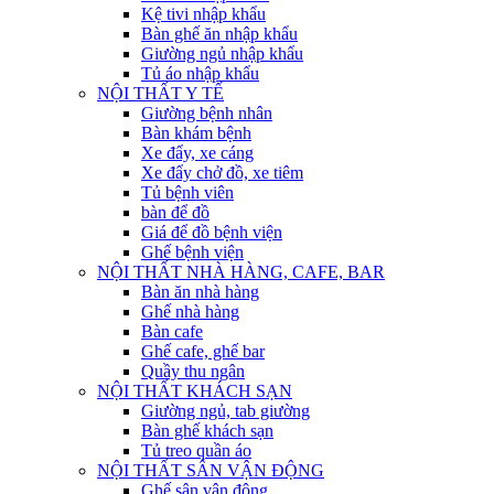
Kệ tivi nhập khẩu
Bàn ghế ăn nhập khẩu
Giường ngủ nhập khẩu
Tủ áo nhập khẩu
NỘI THẤT Y TẾ
Giường bệnh nhân
Bàn khám bệnh
Xe đẩy, xe cáng
Xe đẩy chở đồ, xe tiêm
Tủ bệnh viên
bàn để đồ
Giá để đồ bệnh viện
Ghế bệnh viện
NỘI THẤT NHÀ HÀNG, CAFE, BAR
Bàn ăn nhà hàng
Ghế nhà hàng
Bàn cafe
Ghế cafe, ghế bar
Quầy thu ngân
NỘI THẤT KHÁCH SẠN
Giường ngủ, tab giường
Bàn ghế khách sạn
Tủ treo quần áo
NỘI THẤT SÂN VẬN ĐỘNG
Ghế sân vận động