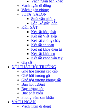
Vách ngăn bàn khác
Vách ngăn di động
Vách ngăn phòng
SOFA, SALON
Sofa văn phòng
Bàn, kệ góc, đôn
KÉT SẮT
Két sắt hòa phát
Két sắt Việt Tiệp
Két sắt chống cháy
Két sắt an toàn
Két sắt khóa điện tử
Két sắt khóa cơ
Két sắt khóa vân tay
Giá sắt
NỘI THẤT HỘI TRƯỜNG
Ghế hội trường cao cấp
Ghế hội trường gỗ
Ghế hội trường khung sắt
Bàn hội trường
Bục tượng bác
Bục phát biểu
Phông, rèm sân khấu
VÁCH NGĂN
Vách ngăn di động