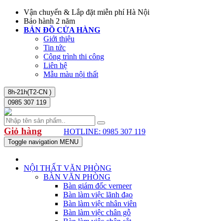
Vận chuyển & Lắp đặt miễn phí Hà Nội
Bảo hành 2 năm
BẢN ĐỒ CỬA HÀNG
Giới thiệu
Tin tức
Công trình thi công
Liên hệ
Mẫu màu nội thất
8h-21h(T2-CN )
0985 307 119
Giỏ hàng
HOTLINE: 0985 307 119
Toggle navigation
MENU
NỘI THẤT VĂN PHÒNG
BÀN VĂN PHÒNG
Bàn giám đốc verneer
Bàn làm việc lãnh đạo
Bàn làm việc nhân viên
Bàn làm việc chân gỗ