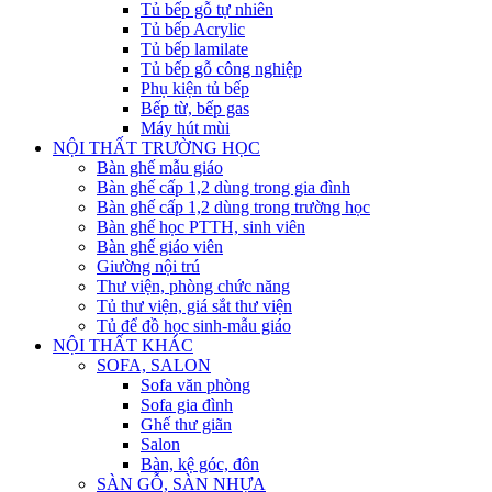
Tủ bếp gỗ tự nhiên
Tủ bếp Acrylic
Tủ bếp lamilate
Tủ bếp gỗ công nghiệp
Phụ kiện tủ bếp
Bếp từ, bếp gas
Máy hút mùi
NỘI THẤT TRƯỜNG HỌC
Bàn ghế mẫu giáo
Bàn ghế cấp 1,2 dùng trong gia đình
Bàn ghế cấp 1,2 dùng trong trường học
Bàn ghế học PTTH, sinh viên
Bàn ghế giáo viên
Giường nội trú
Thư viện, phòng chức năng
Tủ thư viện, giá sắt thư viện
Tủ để đồ học sinh-mẫu giáo
NỘI THẤT KHÁC
SOFA, SALON
Sofa văn phòng
Sofa gia đình
Ghế thư giãn
Salon
Bàn, kệ góc, đôn
SÀN GỖ, SÀN NHỰA