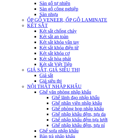
Sàn gỗ tự nhiên
Sàn gỗ công nghiệp
Sàn nhựa
ỐP GỖ VENEER, ỐP GỖ LAMINATE
KÉT SẮT
Két sắt chống cháy
Két sắt an toàn
Két sắt khóa vân tay
Két sắt khóa điện tử
Két sắt khóa cơ
Két sắt hòa phát
Két sắt Việt Tiệp
GIÁ SẮT, GIÁ SIÊU THỊ
Giá sắt
Giá siêu thị
NỘI THẤT NHẬP KHẨU
Ghế văn phòng nhập khẩu
Ghế lãnh đạo nhập khẩu
Ghế nhân viên nhập khẩu
Ghế phòng họp nhập khẩu
Ghế nhập khẩu đệm, tựa da
Ghế nhập khẩu đệm tựa lưới
Ghế nhập khẩu đệm, tựa nỉ
Ghế sofa nhập khẩu
Bàn trà nhập khẩu