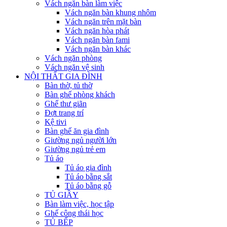
Vách ngăn bàn làm việc
Vách ngăn bàn khung nhôm
Vách ngăn trên mặt bàn
Vách ngăn hòa phát
Vách ngăn bàn fami
Vách ngăn bàn khác
Vách ngăn phòng
Vách ngăn vệ sinh
NỘI THẤT GIA ĐÌNH
Bàn thờ, tủ thờ
Bàn ghế phòng khách
Ghế thư giãn
Đợt trang trí
Kệ tivi
Bàn ghế ăn gia đình
Giường ngủ người lớn
Giường ngủ trẻ em
Tủ áo
Tủ áo gia đình
Tủ áo bằng sắt
Tủ áo bằng gỗ
TỦ GIẦY
Bàn làm việc, học tập
Ghế công thái học
TỦ BẾP