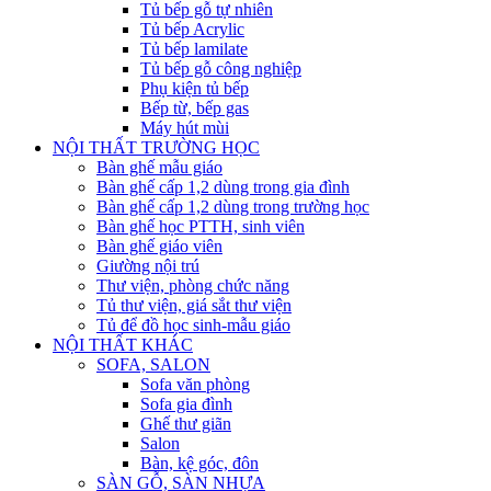
Tủ bếp gỗ tự nhiên
Tủ bếp Acrylic
Tủ bếp lamilate
Tủ bếp gỗ công nghiệp
Phụ kiện tủ bếp
Bếp từ, bếp gas
Máy hút mùi
NỘI THẤT TRƯỜNG HỌC
Bàn ghế mẫu giáo
Bàn ghế cấp 1,2 dùng trong gia đình
Bàn ghế cấp 1,2 dùng trong trường học
Bàn ghế học PTTH, sinh viên
Bàn ghế giáo viên
Giường nội trú
Thư viện, phòng chức năng
Tủ thư viện, giá sắt thư viện
Tủ để đồ học sinh-mẫu giáo
NỘI THẤT KHÁC
SOFA, SALON
Sofa văn phòng
Sofa gia đình
Ghế thư giãn
Salon
Bàn, kệ góc, đôn
SÀN GỖ, SÀN NHỰA