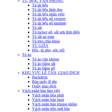
TỦ, HỘC VĂN PHÒNG
Tủ tài liệu
Tủ tài liệu lãnh đạo
Tủ tài liệu nhân viên
Tủ tài liệu gỗ verneer
Tủ tài liệu gỗ lamilate
Tủ sắt
Tủ locker gỗ, sắt sơn tĩnh điện
Tủ sắt an toàn
Tủ treo chìa khóa
TỦ GIẦY
Hộc, tủ phụ, góc nối
Tủ áo
Tủ áo văn phòng
Tủ áo bằng sắt
Tủ áo bằng gỗ
KHU VỰC LỄ TÂN, GIAO DỊCH
Backdrop
Bàn quầy lễ tân
Quầy giao dịch
Vách ngăn bàn làm việc
Vách ngăn hòa phát
Vách ngăn bàn fami
Vách ngăn bàn khung nhôm
Vách ngăn trên mặt bàn