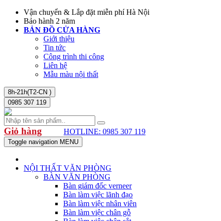
Vận chuyển & Lắp đặt miễn phí Hà Nội
Bảo hành 2 năm
BẢN ĐỒ CỬA HÀNG
Giới thiệu
Tin tức
Công trình thi công
Liên hệ
Mẫu màu nội thất
8h-21h(T2-CN )
0985 307 119
Giỏ hàng
HOTLINE: 0985 307 119
Toggle navigation
MENU
NỘI THẤT VĂN PHÒNG
BÀN VĂN PHÒNG
Bàn giám đốc verneer
Bàn làm việc lãnh đạo
Bàn làm việc nhân viên
Bàn làm việc chân gỗ