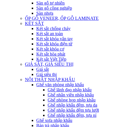
Sàn gỗ tự nhiên
Sàn gỗ công nghiệp
Sàn nhựa
ỐP GỖ VENEER, ỐP GỖ LAMINATE
KÉT SẮT
Két sắt chống cháy
Két sắt an toàn
Két sắt khóa vân tay
Két sắt khóa điện tử
Két sắt khóa cơ
Két sắt hòa phát
Két sắt Việt Tiệp
GIÁ SẮT, GIÁ SIÊU THỊ
Giá sắt
Giá siêu thị
NỘI THẤT NHẬP KHẨU
Ghế văn phòng nhập khẩu
Ghế lãnh đạo nhập khẩu
Ghế nhân viên nhập khẩu
Ghế phòng họp nhập khẩu
Ghế nhập khẩu đệm, tựa da
Ghế nhập khẩu đệm tựa lưới
Ghế nhập khẩu đệm, tựa nỉ
Ghế sofa nhập khẩu
Bàn trà nhập khẩu