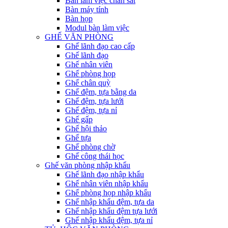
Bàn làm việc chân sắt
Bàn máy tính
Bàn họp
Modul bàn làm việc
GHẾ VĂN PHÒNG
Ghế lãnh đạo cao cấp
Ghế lãnh đạo
Ghế nhân viên
Ghế phòng họp
Ghế chân quỳ
Ghế đệm, tựa bằng da
Ghế đệm, tựa lưới
Ghế đệm, tựa nỉ
Ghế gấp
Ghế hội thảo
Ghế tựa
Ghế phòng chờ
Ghế công thái học
Ghế văn phòng nhập khẩu
Ghế lãnh đạo nhập khẩu
Ghế nhân viên nhập khẩu
Ghế phòng họp nhập khẩu
Ghế nhập khẩu đệm, tựa da
Ghế nhập khẩu đệm tựa lưới
Ghế nhập khẩu đệm, tựa nỉ