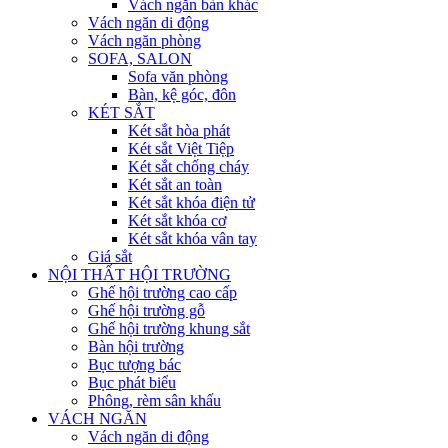
Vách ngăn bàn khác
Vách ngăn di động
Vách ngăn phòng
SOFA, SALON
Sofa văn phòng
Bàn, kệ góc, đôn
KÉT SẮT
Két sắt hòa phát
Két sắt Việt Tiệp
Két sắt chống cháy
Két sắt an toàn
Két sắt khóa điện tử
Két sắt khóa cơ
Két sắt khóa vân tay
Giá sắt
NỘI THẤT HỘI TRƯỜNG
Ghế hội trường cao cấp
Ghế hội trường gỗ
Ghế hội trường khung sắt
Bàn hội trường
Bục tượng bác
Bục phát biểu
Phông, rèm sân khấu
VÁCH NGĂN
Vách ngăn di động