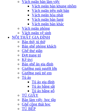
Vách ngăn bàn làm việc
Vách ngăn bàn khung nhôm
Vách ngăn trên mặt bàn
Vách ngăn hòa phát
Vách ngăn bàn fami
Vách ngăn bàn khác
Vách ngăn phòng
Vách ngăn vệ sinh
NỘI THẤT GIA ĐÌNH
Bàn thờ, tủ thờ
Bàn ghế phòng khách
Ghế thư giãn
Đợt trang trí
Kệ tivi
Bàn ghế ăn gia đình
Giường ngủ người lớn
Giường ngủ trẻ em
Tủ áo
Tủ áo gia đình
Tủ áo bằng sắt
Tủ áo bằng gỗ
TỦ GIẦY
Bàn làm việc, học tập
Ghế công thái học
TỦ BẾP