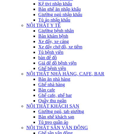
Kệ tivi nhập khẩu
Bàn ghế ăn nhập khẩu
Giường ngủ nhập khẩu
Tủ áo nhập khẩu
NỘI THẤT Y TẾ
Giường bệnh nhân
Bàn khám bệnh
Xe đẩy, xe cáng
Xe đẩy chở đồ, xe tiêm
Tủ bệnh viên
bàn để đồ
Giá để đồ bệnh viện
Ghế bệnh viện
NỘI THẤT NHÀ HÀNG, CAFE, BAR
Bàn ăn nhà hàng
Ghế nhà hàng
Bàn cafe
Ghế cafe, ghế bar
Quầy thu ngân
NỘI THẤT KHÁCH SẠN
Giường ngủ, tab giường
Bàn ghế khách sạn
Tủ treo quần áo
NỘI THẤT SÂN VẬN ĐỘNG
Ghế sân vận động