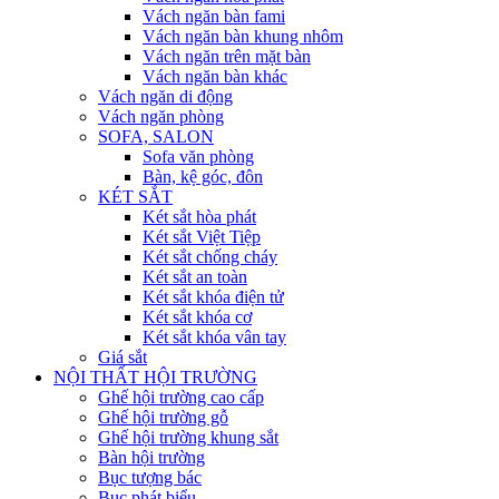
Vách ngăn bàn fami
Vách ngăn bàn khung nhôm
Vách ngăn trên mặt bàn
Vách ngăn bàn khác
Vách ngăn di động
Vách ngăn phòng
SOFA, SALON
Sofa văn phòng
Bàn, kệ góc, đôn
KÉT SẮT
Két sắt hòa phát
Két sắt Việt Tiệp
Két sắt chống cháy
Két sắt an toàn
Két sắt khóa điện tử
Két sắt khóa cơ
Két sắt khóa vân tay
Giá sắt
NỘI THẤT HỘI TRƯỜNG
Ghế hội trường cao cấp
Ghế hội trường gỗ
Ghế hội trường khung sắt
Bàn hội trường
Bục tượng bác
Bục phát biểu