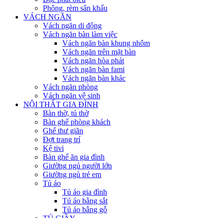
Phông, rèm sân khấu
VÁCH NGĂN
Vách ngăn di động
Vách ngăn bàn làm việc
Vách ngăn bàn khung nhôm
Vách ngăn trên mặt bàn
Vách ngăn hòa phát
Vách ngăn bàn fami
Vách ngăn bàn khác
Vách ngăn phòng
Vách ngăn vệ sinh
NỘI THẤT GIA ĐÌNH
Bàn thờ, tủ thờ
Bàn ghế phòng khách
Ghế thư giãn
Đợt trang trí
Kệ tivi
Bàn ghế ăn gia đình
Giường ngủ người lớn
Giường ngủ trẻ em
Tủ áo
Tủ áo gia đình
Tủ áo bằng sắt
Tủ áo bằng gỗ