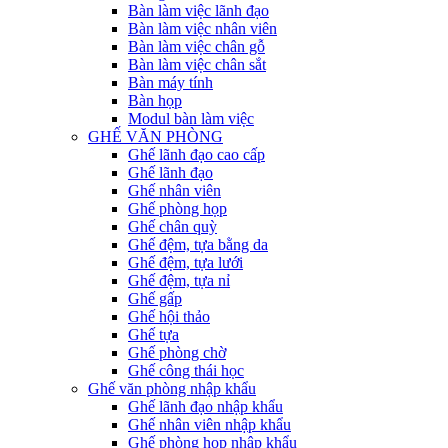
Bàn làm việc lãnh đạo
Bàn làm việc nhân viên
Bàn làm việc chân gỗ
Bàn làm việc chân sắt
Bàn máy tính
Bàn họp
Modul bàn làm việc
GHẾ VĂN PHÒNG
Ghế lãnh đạo cao cấp
Ghế lãnh đạo
Ghế nhân viên
Ghế phòng họp
Ghế chân quỳ
Ghế đệm, tựa bằng da
Ghế đệm, tựa lưới
Ghế đệm, tựa nỉ
Ghế gấp
Ghế hội thảo
Ghế tựa
Ghế phòng chờ
Ghế công thái học
Ghế văn phòng nhập khẩu
Ghế lãnh đạo nhập khẩu
Ghế nhân viên nhập khẩu
Ghế phòng họp nhập khẩu