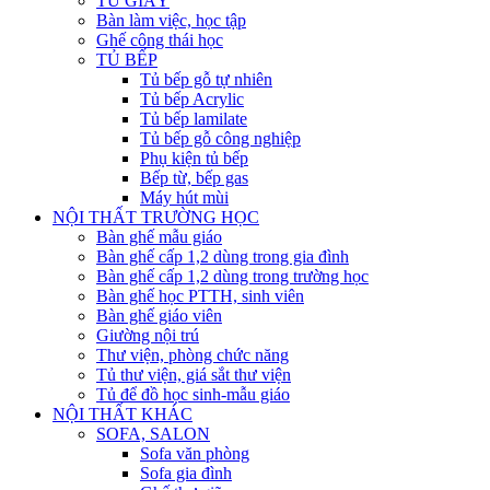
TỦ GIẦY
Bàn làm việc, học tập
Ghế công thái học
TỦ BẾP
Tủ bếp gỗ tự nhiên
Tủ bếp Acrylic
Tủ bếp lamilate
Tủ bếp gỗ công nghiệp
Phụ kiện tủ bếp
Bếp từ, bếp gas
Máy hút mùi
NỘI THẤT TRƯỜNG HỌC
Bàn ghế mẫu giáo
Bàn ghế cấp 1,2 dùng trong gia đình
Bàn ghế cấp 1,2 dùng trong trường học
Bàn ghế học PTTH, sinh viên
Bàn ghế giáo viên
Giường nội trú
Thư viện, phòng chức năng
Tủ thư viện, giá sắt thư viện
Tủ để đồ học sinh-mẫu giáo
NỘI THẤT KHÁC
SOFA, SALON
Sofa văn phòng
Sofa gia đình