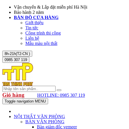
Vận chuyển & Lắp đặt miễn phí Hà Nội
Bảo hành 2 năm
BẢN ĐỒ CỬA HÀNG
Giới thiệu
Tin tức
Công trình thi công
Liên hệ
Mẫu màu nội thất
8h-21h(T2-CN )
0985 307 119
Giỏ hàng
HOTLINE: 0985 307 119
Toggle navigation
MENU
NỘI THẤT VĂN PHÒNG
BÀN VĂN PHÒNG
Bàn giám đốc verneer