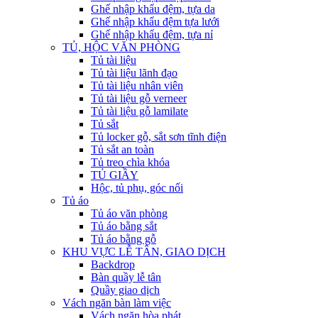
Ghế nhập khẩu đệm, tựa da
Ghế nhập khẩu đệm tựa lưới
Ghế nhập khẩu đệm, tựa nỉ
TỦ, HỘC VĂN PHÒNG
Tủ tài liệu
Tủ tài liệu lãnh đạo
Tủ tài liệu nhân viên
Tủ tài liệu gỗ verneer
Tủ tài liệu gỗ lamilate
Tủ sắt
Tủ locker gỗ, sắt sơn tĩnh điện
Tủ sắt an toàn
Tủ treo chìa khóa
TỦ GIẦY
Hộc, tủ phụ, góc nối
Tủ áo
Tủ áo văn phòng
Tủ áo bằng sắt
Tủ áo bằng gỗ
KHU VỰC LỄ TÂN, GIAO DỊCH
Backdrop
Bàn quầy lễ tân
Quầy giao dịch
Vách ngăn bàn làm việc
Vách ngăn hòa phát