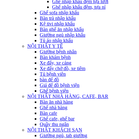
Ghế nhập khẩu đệm tựa lưới
Ghế nhập khẩu đệm, tựa nỉ
Ghế sofa nhập khẩu
Bàn trà nhập khẩu
Kệ tivi nhập khẩu
Bàn ghế ăn nhập khẩu
Giường ngủ nhập khẩu
Tủ áo nhập khẩu
NỘI THẤT Y TẾ
Giường bệnh nhân
Bàn khám bệnh
Xe đẩy, xe cáng
Xe đẩy chở đồ, xe tiêm
Tủ bệnh viên
bàn để đồ
Giá để đồ bệnh viện
Ghế bệnh viện
NỘI THẤT NHÀ HÀNG, CAFE, BAR
Bàn ăn nhà hàng
Ghế nhà hàng
Bàn cafe
Ghế cafe, ghế bar
Quầy thu ngân
NỘI THẤT KHÁCH SẠN
Giường ngủ, tab giường