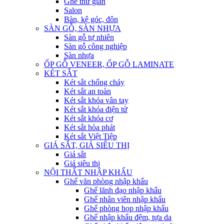
Ghế thư giãn
Salon
Bàn, kệ góc, đôn
SÀN GỖ, SÀN NHỰA
Sàn gỗ tự nhiên
Sàn gỗ công nghiệp
Sàn nhựa
ỐP GỖ VENEER, ỐP GỖ LAMINATE
KÉT SẮT
Két sắt chống cháy
Két sắt an toàn
Két sắt khóa vân tay
Két sắt khóa điện tử
Két sắt khóa cơ
Két sắt hòa phát
Két sắt Việt Tiệp
GIÁ SẮT, GIÁ SIÊU THỊ
Giá sắt
Giá siêu thị
NỘI THẤT NHẬP KHẨU
Ghế văn phòng nhập khẩu
Ghế lãnh đạo nhập khẩu
Ghế nhân viên nhập khẩu
Ghế phòng họp nhập khẩu
Ghế nhập khẩu đệm, tựa da