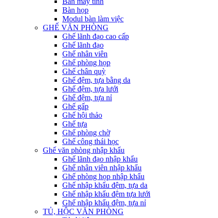
Bàn máy tính
Bàn họp
Modul bàn làm việc
GHẾ VĂN PHÒNG
Ghế lãnh đạo cao cấp
Ghế lãnh đạo
Ghế nhân viên
Ghế phòng họp
Ghế chân quỳ
Ghế đệm, tựa bằng da
Ghế đệm, tựa lưới
Ghế đệm, tựa nỉ
Ghế gấp
Ghế hội thảo
Ghế tựa
Ghế phòng chờ
Ghế công thái học
Ghế văn phòng nhập khẩu
Ghế lãnh đạo nhập khẩu
Ghế nhân viên nhập khẩu
Ghế phòng họp nhập khẩu
Ghế nhập khẩu đệm, tựa da
Ghế nhập khẩu đệm tựa lưới
Ghế nhập khẩu đệm, tựa nỉ
TỦ, HỘC VĂN PHÒNG