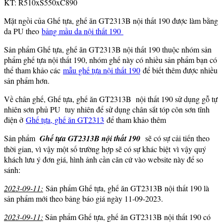
KT: R510xS550xC890
Mặt ngồi của Ghế tựa, ghế ăn GT2313B nội thất 190 được làm bằng
da PU theo
bảng mầu da nội thất 190
Sản phẩm Ghế tựa, ghế ăn GT2313B nội thất 190 thuộc nhóm sản
phẩm ghế tựa nội thất 190, nhóm ghế này có nhiều sản phẩm bạn có
thể tham khảo các
mẫu ghế tựa nội thất 190
để biết thêm được nhiều
sản phẩm hơn.
Về chân ghế, Ghế tựa, ghế ăn GT2313B nội thất 190 sử dụng gỗ tự
nhiên sơn phủ PU tuy nhiên để sử dụng chân sắt tóp côn sơn tĩnh
điện ở
Ghế tựa, ghế ăn GT2313
để tham khảo thêm
Sản phẩm
Ghế tựa GT2313B nội thất 190
sẽ có sự cải tiến theo
thời gian, vì vậy một số trường hợp sẽ có sự khác biệt vì vậy quý
khách lưu ý đơn giá, hình ảnh cần căn cứ vào website này để so
sánh:
2023-09-11:
Sản phẩm Ghế tựa, ghế ăn GT2313B nội thất 190 là
sản phẩm mới theo bảng báo giá ngày 11-09-2023.
2023-09-11:
Sản phẩm Ghế tựa, ghế ăn GT2313B nội thất 190 có