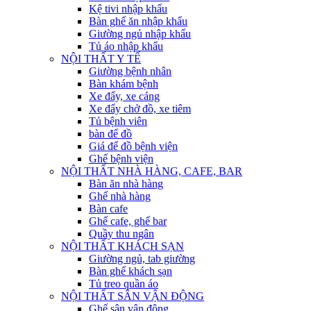
Kệ tivi nhập khẩu
Bàn ghế ăn nhập khẩu
Giường ngủ nhập khẩu
Tủ áo nhập khẩu
NỘI THẤT Y TẾ
Giường bệnh nhân
Bàn khám bệnh
Xe đẩy, xe cáng
Xe đẩy chở đồ, xe tiêm
Tủ bệnh viên
bàn để đồ
Giá để đồ bệnh viện
Ghế bệnh viện
NỘI THẤT NHÀ HÀNG, CAFE, BAR
Bàn ăn nhà hàng
Ghế nhà hàng
Bàn cafe
Ghế cafe, ghế bar
Quầy thu ngân
NỘI THẤT KHÁCH SẠN
Giường ngủ, tab giường
Bàn ghế khách sạn
Tủ treo quần áo
NỘI THẤT SÂN VẬN ĐỘNG
Ghế sân vận động