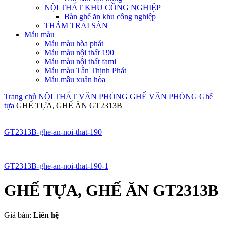
NỘI THẤT KHU CÔNG NGHIỆP
Bàn ghế ăn khu công nghiệp
THẢM TRẢI SÀN
Mẫu màu
Mẫu màu hòa phát
Mẫu màu nội thất 190
Mẫu màu nội thất fami
Mẫu màu Tân Thịnh Phát
Mẫu mầu xuân hòa
Trang chủ
NỘI THẤT VĂN PHÒNG
GHẾ VĂN PHÒNG
Ghế
tựa
GHẾ TỰA, GHẾ ĂN GT2313B
GT2313B-ghe-an-noi-that-190
GT2313B-ghe-an-noi-that-190-1
GHẾ TỰA, GHẾ ĂN GT2313B
Giá bán:
Liên hệ