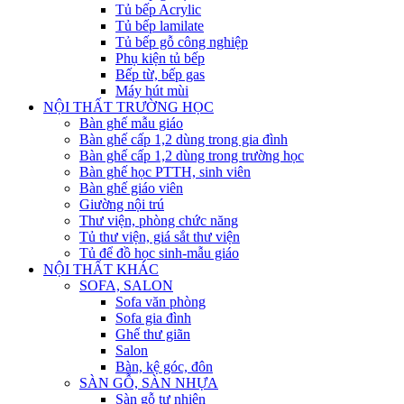
Tủ bếp Acrylic
Tủ bếp lamilate
Tủ bếp gỗ công nghiệp
Phụ kiện tủ bếp
Bếp từ, bếp gas
Máy hút mùi
NỘI THẤT TRƯỜNG HỌC
Bàn ghế mẫu giáo
Bàn ghế cấp 1,2 dùng trong gia đình
Bàn ghế cấp 1,2 dùng trong trường học
Bàn ghế học PTTH, sinh viên
Bàn ghế giáo viên
Giường nội trú
Thư viện, phòng chức năng
Tủ thư viện, giá sắt thư viện
Tủ để đồ học sinh-mẫu giáo
NỘI THẤT KHÁC
SOFA, SALON
Sofa văn phòng
Sofa gia đình
Ghế thư giãn
Salon
Bàn, kệ góc, đôn
SÀN GỖ, SÀN NHỰA
Sàn gỗ tự nhiên