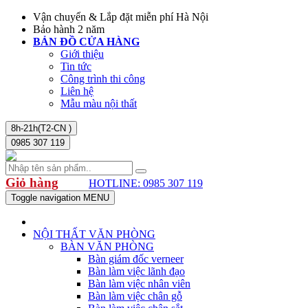
Vận chuyển & Lắp đặt miễn phí Hà Nội
Bảo hành 2 năm
BẢN ĐỒ CỬA HÀNG
Giới thiệu
Tin tức
Công trình thi công
Liên hệ
Mẫu màu nội thất
8h-21h(T2-CN )
0985 307 119
Giỏ hàng
HOTLINE: 0985 307 119
Toggle navigation
MENU
NỘI THẤT VĂN PHÒNG
BÀN VĂN PHÒNG
Bàn giám đốc verneer
Bàn làm việc lãnh đạo
Bàn làm việc nhân viên
Bàn làm việc chân gỗ