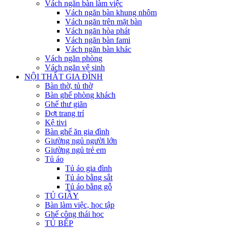
Vách ngăn bàn làm việc
Vách ngăn bàn khung nhôm
Vách ngăn trên mặt bàn
Vách ngăn hòa phát
Vách ngăn bàn fami
Vách ngăn bàn khác
Vách ngăn phòng
Vách ngăn vệ sinh
NỘI THẤT GIA ĐÌNH
Bàn thờ, tủ thờ
Bàn ghế phòng khách
Ghế thư giãn
Đợt trang trí
Kệ tivi
Bàn ghế ăn gia đình
Giường ngủ người lớn
Giường ngủ trẻ em
Tủ áo
Tủ áo gia đình
Tủ áo bằng sắt
Tủ áo bằng gỗ
TỦ GIẦY
Bàn làm việc, học tập
Ghế công thái học
TỦ BẾP