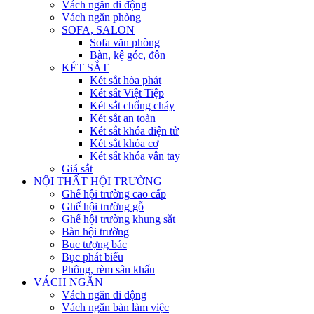
Vách ngăn di động
Vách ngăn phòng
SOFA, SALON
Sofa văn phòng
Bàn, kệ góc, đôn
KÉT SẮT
Két sắt hòa phát
Két sắt Việt Tiệp
Két sắt chống cháy
Két sắt an toàn
Két sắt khóa điện tử
Két sắt khóa cơ
Két sắt khóa vân tay
Giá sắt
NỘI THẤT HỘI TRƯỜNG
Ghế hội trường cao cấp
Ghế hội trường gỗ
Ghế hội trường khung sắt
Bàn hội trường
Bục tượng bác
Bục phát biểu
Phông, rèm sân khấu
VÁCH NGĂN
Vách ngăn di động
Vách ngăn bàn làm việc