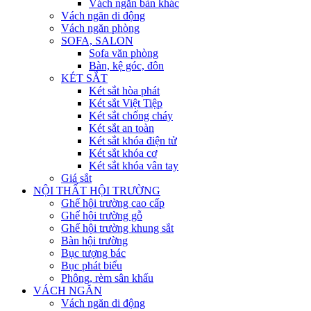
Vách ngăn bàn khác
Vách ngăn di động
Vách ngăn phòng
SOFA, SALON
Sofa văn phòng
Bàn, kệ góc, đôn
KÉT SẮT
Két sắt hòa phát
Két sắt Việt Tiệp
Két sắt chống cháy
Két sắt an toàn
Két sắt khóa điện tử
Két sắt khóa cơ
Két sắt khóa vân tay
Giá sắt
NỘI THẤT HỘI TRƯỜNG
Ghế hội trường cao cấp
Ghế hội trường gỗ
Ghế hội trường khung sắt
Bàn hội trường
Bục tượng bác
Bục phát biểu
Phông, rèm sân khấu
VÁCH NGĂN
Vách ngăn di động