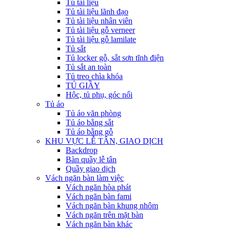
Tủ tài liệu
Tủ tài liệu lãnh đạo
Tủ tài liệu nhân viên
Tủ tài liệu gỗ verneer
Tủ tài liệu gỗ lamilate
Tủ sắt
Tủ locker gỗ, sắt sơn tĩnh điện
Tủ sắt an toàn
Tủ treo chìa khóa
TỦ GIẦY
Hộc, tủ phụ, góc nối
Tủ áo
Tủ áo văn phòng
Tủ áo bằng sắt
Tủ áo bằng gỗ
KHU VỰC LỄ TÂN, GIAO DỊCH
Backdrop
Bàn quầy lễ tân
Quầy giao dịch
Vách ngăn bàn làm việc
Vách ngăn hòa phát
Vách ngăn bàn fami
Vách ngăn bàn khung nhôm
Vách ngăn trên mặt bàn
Vách ngăn bàn khác