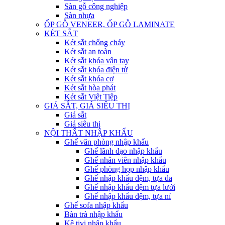
Sàn gỗ công nghiệp
Sàn nhựa
ỐP GỖ VENEER, ỐP GỖ LAMINATE
KÉT SẮT
Két sắt chống cháy
Két sắt an toàn
Két sắt khóa vân tay
Két sắt khóa điện tử
Két sắt khóa cơ
Két sắt hòa phát
Két sắt Việt Tiệp
GIÁ SẮT, GIÁ SIÊU THỊ
Giá sắt
Giá siêu thị
NỘI THẤT NHẬP KHẨU
Ghế văn phòng nhập khẩu
Ghế lãnh đạo nhập khẩu
Ghế nhân viên nhập khẩu
Ghế phòng họp nhập khẩu
Ghế nhập khẩu đệm, tựa da
Ghế nhập khẩu đệm tựa lưới
Ghế nhập khẩu đệm, tựa nỉ
Ghế sofa nhập khẩu
Bàn trà nhập khẩu
Kệ tivi nhập khẩu