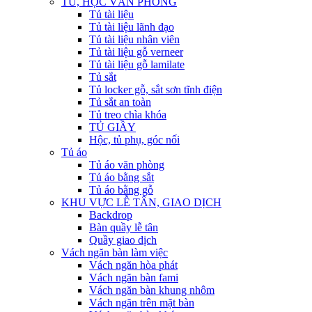
TỦ, HỘC VĂN PHÒNG
Tủ tài liệu
Tủ tài liệu lãnh đạo
Tủ tài liệu nhân viên
Tủ tài liệu gỗ verneer
Tủ tài liệu gỗ lamilate
Tủ sắt
Tủ locker gỗ, sắt sơn tĩnh điện
Tủ sắt an toàn
Tủ treo chìa khóa
TỦ GIẦY
Hộc, tủ phụ, góc nối
Tủ áo
Tủ áo văn phòng
Tủ áo bằng sắt
Tủ áo bằng gỗ
KHU VỰC LỄ TÂN, GIAO DỊCH
Backdrop
Bàn quầy lễ tân
Quầy giao dịch
Vách ngăn bàn làm việc
Vách ngăn hòa phát
Vách ngăn bàn fami
Vách ngăn bàn khung nhôm
Vách ngăn trên mặt bàn