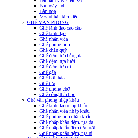
Bàn làm việc chân sắt
Bàn máy tính
Bàn họp
Modul bàn làm việc
GHẾ VĂN PHÒNG
Ghế lãnh đạo cao cấp
Ghế lãnh đạo
Ghế nhân viên
Ghế phòng họp
Ghế chân quỳ
Ghế đệm, tựa bằng da
Ghế đệm, tựa lưới
Ghế đệm, tựa nỉ
Ghế gấp
Ghế hội thảo
Ghế tựa
Ghế phòng chờ
Ghế công thái học
Ghế văn phòng nhập khẩu
Ghế lãnh đạo nhập khẩu
Ghế nhân viên nhập khẩu
Ghế phòng họp nhập khẩu
Ghế nhập khẩu đệm, tựa da
Ghế nhập khẩu đệm tựa lưới
Ghế nhập khẩu đệm, tựa nỉ