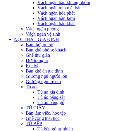
Vách ngăn bàn khung nhôm
Vách ngăn trên mặt bàn
Vách ngăn hòa phát
Vách ngăn bàn fami
Vách ngăn bàn khác
Vách ngăn phòng
Vách ngăn vệ sinh
NỘI THẤT GIA ĐÌNH
Bàn thờ, tủ thờ
Bàn ghế phòng khách
Ghế thư giãn
Đợt trang trí
Kệ tivi
Bàn ghế ăn gia đình
Giường ngủ người lớn
Giường ngủ trẻ em
Tủ áo
Tủ áo gia đình
Tủ áo bằng sắt
Tủ áo bằng gỗ
TỦ GIẦY
Bàn làm việc, học tập
Ghế công thái học
TỦ BẾP
Tủ bếp gỗ tự nhiên