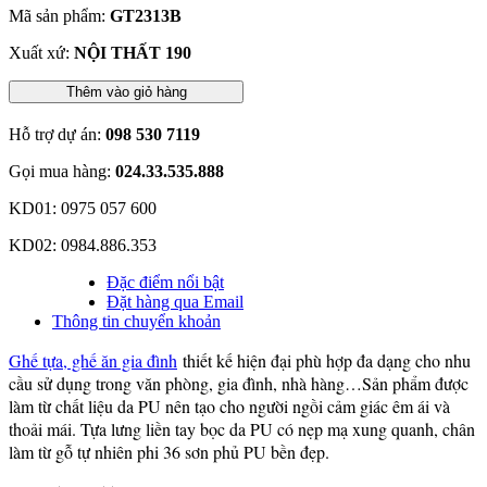
Mã sản phẩm:
GT2313B
Xuất xứ:
NỘI THẤT 190
Thêm vào giỏ hàng
Hỗ trợ dự án:
098 530 7119
Gọi mua hàng:
024.33.535.888
KD01: 0975 057 600
KD02: 0984.886.353
Đặc điểm nổi bật
Đặt hàng qua Email
Thông tin chuyển khoản
Ghế tựa, ghế ăn gia đình
thiết kế hiện đại phù hợp đa dạng cho nhu
cầu sử dụng trong văn phòng, gia đình, nhà hàng…Sản phẩm được
làm từ chất liệu da PU nên tạo cho người ngồi cảm giác êm ái và
thoải mái. Tựa lưng liền tay bọc da PU có nẹp mạ xung quanh, chân
làm từ gỗ tự nhiên phi 36 sơn phủ PU bền đẹp.