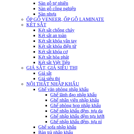
Sàn gỗ tự nhiên
Sàn gỗ công nghiệp
Sàn nhựa
ỐP GỖ VENEER, ỐP GỖ LAMINATE
KÉT SẮT
Két sắt chống cháy
Két sắt an toàn
Két sắt khóa vân tay
Két sắt khóa điện tử
Két sắt khóa cơ
Két sắt hòa phát
Két sắt Việt Tiệp
GIÁ SẮT, GIÁ SIÊU THỊ
Giá sắt
Giá siêu thị
NỘI THẤT NHẬP KHẨU
Ghế văn phòng nhập khẩu
Ghế lãnh đạo nhập khẩu
Ghế nhân viên nhập khẩu
Ghế phòng họp nhập khẩu
Ghế nhập khẩu đệm, tựa da
Ghế nhập khẩu đệm tựa lưới
Ghế nhập khẩu đệm, tựa nỉ
Ghế sofa nhập khẩu
Bàn trà nhập khẩu