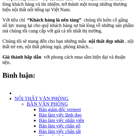
lòng khách hàng và tín nhiệm, trở thành một trong những thương
hiệu nội thất nổi tiếng tại Việt Nam.
Với tiêu chí
“Khách hàng là nền tảng”
chúng tôi luôn cố gắng
nỗ lực mang lại cho quý khách hàng sự hài lòng về những sản phẩm
mà chúng tôi cung cấp với giá cả tốt nhất thị trường.
Chúng tôi sẽ mang đến cho bạn những mẫu
nội thất đẹp nhất
, nội
thất trẻ em, nội thất phòng ngủ, phòng khách…
Giá thành hấp dẫn
với phong cách mua sắm hiện đại và thuận
tiện.
Bình luận:
NỘI THẤT VĂN PHÒNG
BÀN VĂN PHÒNG
Bàn giám đốc verneer
Bàn làm việc lãnh đạo
Bàn làm việc nhân viên
Bàn làm việc chân gỗ
Bàn làm việc chân sắt