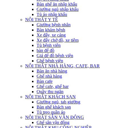
Bàn ghế ăn nhập khẩu
Giường ngủ nhập khẩu
Tủ áo nhập khẩu
NỘI THẤT Y TẾ
Giường bệnh nhân
Bàn khám bệnh
Xe đẩy, xe cáng
Xe đẩy chở đồ, xe tiêm
Tủ bệnh viên
bàn để đồ
Giá để đồ bệnh viện
Ghế bệnh viện
NỘI THẤT NHÀ HÀNG, CAFE, BAR
Bàn ăn nhà hàng
Ghế nhà hàng
Bàn cafe
Ghế cafe, ghế bar
Quầy thu ngân
NỘI THẤT KHÁCH SẠN
Giường ngủ, tab giường
Bàn ghế khách sạn
Tủ treo quần áo
NỘI THẤT SÂN VẬN ĐỘNG
Ghế sân vận động
NỘI THẤT KHU CÔNG NGHIỆP