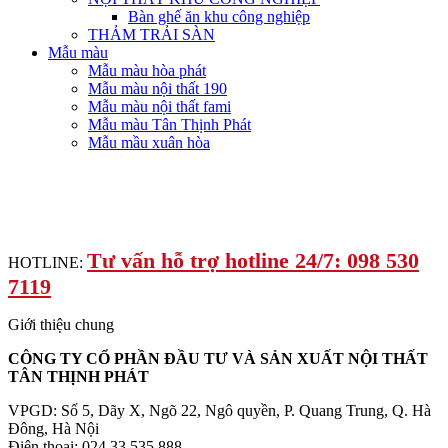
Bàn ghế ăn khu công nghiệp
THẢM TRẢI SÀN
Mẫu màu
Mẫu màu hòa phát
Mẫu màu nội thất 190
Mẫu màu nội thất fami
Mẫu màu Tân Thịnh Phát
Mẫu mầu xuân hòa
Tư vấn hỗ trợ hotline 24/7: 098 530
HOTLINE:
7119
Giới thiệu chung
CÔNG TY CỔ PHẦN ĐẦU TƯ VÀ SẢN XUẤT NỘI THẤT
TÂN THỊNH PHÁT
VPGD: Số 5, Dãy X, Ngõ 22, Ngô quyền, P. Quang Trung, Q. Hà
Đông, Hà Nội
Điện thoại: 024.33.535.888