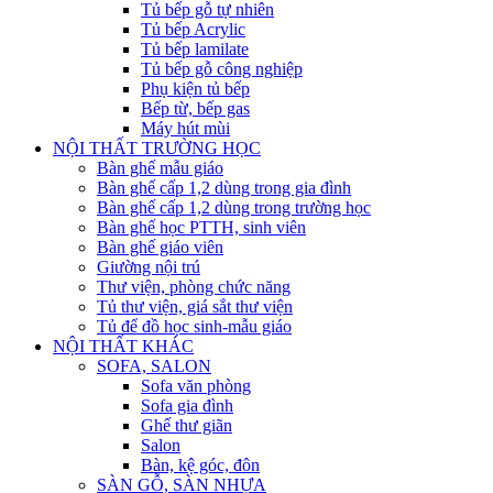
Tủ bếp gỗ tự nhiên
Tủ bếp Acrylic
Tủ bếp lamilate
Tủ bếp gỗ công nghiệp
Phụ kiện tủ bếp
Bếp từ, bếp gas
Máy hút mùi
NỘI THẤT TRƯỜNG HỌC
Bàn ghế mẫu giáo
Bàn ghế cấp 1,2 dùng trong gia đình
Bàn ghế cấp 1,2 dùng trong trường học
Bàn ghế học PTTH, sinh viên
Bàn ghế giáo viên
Giường nội trú
Thư viện, phòng chức năng
Tủ thư viện, giá sắt thư viện
Tủ để đồ học sinh-mẫu giáo
NỘI THẤT KHÁC
SOFA, SALON
Sofa văn phòng
Sofa gia đình
Ghế thư giãn
Salon
Bàn, kệ góc, đôn
SÀN GỖ, SÀN NHỰA