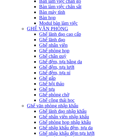
Bàn làm việc chân gỗ
Bàn làm việc chân sắt
Bàn máy tính
Bàn họp
Modul bàn làm việc
GHẾ VĂN PHÒNG
Ghế lãnh đạo cao cấp
Ghế lãnh đạo
Ghế nhân viên
Ghế phòng họp
Ghế chân quỳ
Ghế đệm, tựa bằng da
Ghế đệm, tựa lưới
Ghế đệm, tựa nỉ
Ghế gấp
Ghế hội thảo
Ghế tựa
Ghế phòng chờ
Ghế công thái học
Ghế văn phòng nhập khẩu
Ghế lãnh đạo nhập khẩu
Ghế nhân viên nhập khẩu
Ghế phòng họp nhập khẩu
Ghế nhập khẩu đệm, tựa da
Ghế nhập khẩu đệm tựa lưới