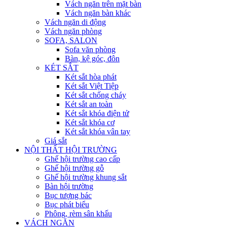
Vách ngăn trên mặt bàn
Vách ngăn bàn khác
Vách ngăn di động
Vách ngăn phòng
SOFA, SALON
Sofa văn phòng
Bàn, kệ góc, đôn
KÉT SẮT
Két sắt hòa phát
Két sắt Việt Tiệp
Két sắt chống cháy
Két sắt an toàn
Két sắt khóa điện tử
Két sắt khóa cơ
Két sắt khóa vân tay
Giá sắt
NỘI THẤT HỘI TRƯỜNG
Ghế hội trường cao cấp
Ghế hội trường gỗ
Ghế hội trường khung sắt
Bàn hội trường
Bục tượng bác
Bục phát biểu
Phông, rèm sân khấu
VÁCH NGĂN