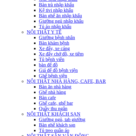
Bàn trà nhập khẩu
Kệ tivi nhập khẩu
Bàn ghế ăn nhập khẩu
Giường ngủ nhập khẩu
Tủ áo nhập khẩu
NỘI THẤT Y TẾ
Giường bệnh nhân
Bàn khám bệnh
Xe đẩy, xe cáng
Xe đẩy chở đồ, xe tiêm
Tủ bệnh viên
bàn để đồ
Giá để đồ bệnh viện
Ghế bệnh viện
NỘI THẤT NHÀ HÀNG, CAFE, BAR
Bàn ăn nhà hàng
Ghế nhà hàng
Bàn cafe
Ghế cafe, ghế bar
Quầy thu ngân
NỘI THẤT KHÁCH SẠN
Giường ngủ, tab giường
Bàn ghế khách sạn
Tủ treo quần áo
NỘI THẤT SÂN VẬN ĐỘNG