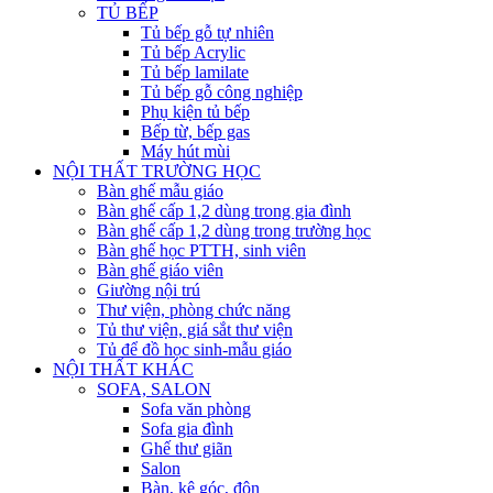
TỦ BẾP
Tủ bếp gỗ tự nhiên
Tủ bếp Acrylic
Tủ bếp lamilate
Tủ bếp gỗ công nghiệp
Phụ kiện tủ bếp
Bếp từ, bếp gas
Máy hút mùi
NỘI THẤT TRƯỜNG HỌC
Bàn ghế mẫu giáo
Bàn ghế cấp 1,2 dùng trong gia đình
Bàn ghế cấp 1,2 dùng trong trường học
Bàn ghế học PTTH, sinh viên
Bàn ghế giáo viên
Giường nội trú
Thư viện, phòng chức năng
Tủ thư viện, giá sắt thư viện
Tủ để đồ học sinh-mẫu giáo
NỘI THẤT KHÁC
SOFA, SALON
Sofa văn phòng
Sofa gia đình
Ghế thư giãn
Salon
Bàn, kệ góc, đôn