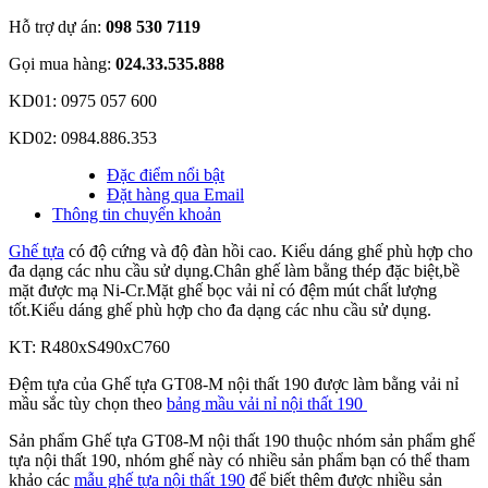
Hỗ trợ dự án:
098 530 7119
Gọi mua hàng:
024.33.535.888
KD01: 0975 057 600
KD02: 0984.886.353
Đặc điểm nổi bật
Đặt hàng qua Email
Thông tin chuyển khoản
Ghế tựa
có độ cứng và độ đàn hồi cao. Kiểu dáng ghế phù hợp cho
đa dạng các nhu cầu sử dụng.Chân ghế làm bằng thép đặc biệt,bề
mặt được mạ Ni-Cr.Mặt ghế bọc vải nỉ có đệm mút chất lượng
tốt.Kiểu dáng ghế phù hợp cho đa dạng các nhu cầu sử dụng.
KT: R480xS490xC760
Đệm tựa của Ghế tựa GT08-M nội thất 190 được làm bằng vải nỉ
mầu sắc tùy chọn theo
bảng mầu vải nỉ nội thất 190
Sản phẩm Ghế tựa GT08-M nội thất 190 thuộc nhóm sản phẩm ghế
tựa nội thất 190, nhóm ghế này có nhiều sản phẩm bạn có thể tham
khảo các
mẫu ghế tựa nội thất 190
để biết thêm được nhiều sản