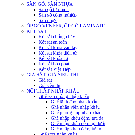
SÀN GỖ, SÀN NHỰA
Sàn gỗ tự nhiên
Sàn gỗ công nghiệp
Sàn nhựa
ỐP GỖ VENEER, ỐP GỖ LAMINATE
KÉT SẮT
Két sắt chống cháy
Két sắt an toàn
Két sắt khóa vân tay
Két sắt khóa điện tử
Két sắt khóa cơ
Két sắt hòa phát
Két sắt Việt Tiệp
GIÁ SẮT, GIÁ SIÊU THỊ
Giá sắt
Giá siêu thị
NỘI THẤT NHẬP KHẨU
Ghế văn phòng nhập khẩu
Ghế lãnh đạo nhập khẩu
Ghế nhân viên nhập khẩu
Ghế phòng họp nhập khẩu
Ghế nhập khẩu đệm, tựa da
Ghế nhập khẩu đệm tựa lưới
Ghế nhập khẩu đệm, tựa nỉ
Ghế sofa nhập khẩu