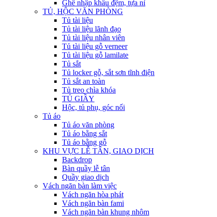
Ghế nhập khẩu đệm, tựa nỉ
TỦ, HỘC VĂN PHÒNG
Tủ tài liệu
Tủ tài liệu lãnh đạo
Tủ tài liệu nhân viên
Tủ tài liệu gỗ verneer
Tủ tài liệu gỗ lamilate
Tủ sắt
Tủ locker gỗ, sắt sơn tĩnh điện
Tủ sắt an toàn
Tủ treo chìa khóa
TỦ GIẦY
Hộc, tủ phụ, góc nối
Tủ áo
Tủ áo văn phòng
Tủ áo bằng sắt
Tủ áo bằng gỗ
KHU VỰC LỄ TÂN, GIAO DỊCH
Backdrop
Bàn quầy lễ tân
Quầy giao dịch
Vách ngăn bàn làm việc
Vách ngăn hòa phát
Vách ngăn bàn fami
Vách ngăn bàn khung nhôm