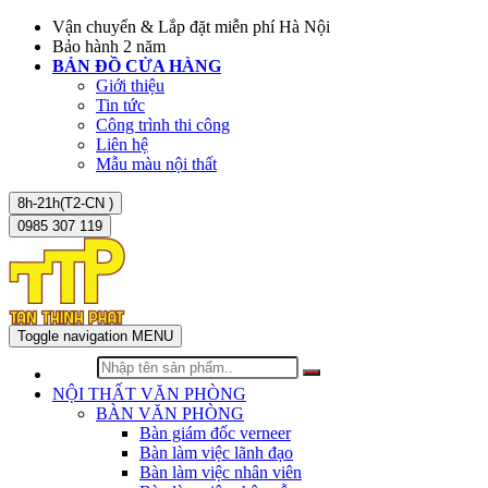
Vận chuyển & Lắp đặt miễn phí Hà Nội
Bảo hành 2 năm
BẢN ĐỒ CỬA HÀNG
Giới thiệu
Tin tức
Công trình thi công
Liên hệ
Mẫu màu nội thất
8h-21h(T2-CN )
0985 307 119
Toggle navigation
MENU
NỘI THẤT VĂN PHÒNG
BÀN VĂN PHÒNG
Bàn giám đốc verneer
Bàn làm việc lãnh đạo
Bàn làm việc nhân viên