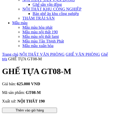
Ghế sân vận động
NỘI THẤT KHU CÔNG NGHIỆP
Bàn ghế ăn khu công nghiệp
THẢM TRẢI SÀN
Mẫu màu
Mẫu màu hòa phát
Mẫu màu nội thất 190
Mẫu màu nội thất fami
Mẫu màu Tân Thịnh Phát
Mẫu mầu xuân hòa
Trang chủ
NỘI THẤT VĂN PHÒNG
GHẾ VĂN PHÒNG
Ghế
tựa
GHẾ TỰA GT08-M
GHẾ TỰA GT08-M
Giá bán:
625.000 VNĐ
Mã sản phẩm:
GT08-M
Xuất xứ:
NỘI THẤT 190
Thêm vào giỏ hàng