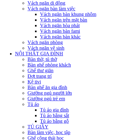
Vách ngăn di động
Vách ngăn bàn làm việc
Vách ngăn bàn khung nhôm
Vách ngăn trên mặt bàn
Vách ngăn hòa phát
Vách ngăn bàn fami
Vách ngăn bàn khác
Vách ngăn phòng
Vách ngăn vệ sinh
NỘI THẤT GIA ĐÌNH
Bàn thờ, tủ thờ
Bàn ghế phòng khách
Ghế thư giãn
Đợt trang trí
Kệ tivi
Bàn ghế ăn gia đình
Giường ngủ người lớn
Giường ngủ trẻ em
Tủ áo
Tủ áo gia đình
Tủ áo bằng sắt
Tủ áo bằng gỗ
TỦ GIẦY
Bàn làm việc, học tập
Ghế công thái học