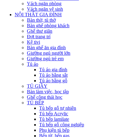
Vách ngăn phòng
Vách ngăn vệ sinh
NỘI THẤT GIA ĐÌNH
Bàn thờ, tủ thờ
Bàn ghế phòng khách
Ghế thư giãn
Đợt trang trí
Kệ tivi
Bàn ghế ăn gia đình
Giường ngủ người lớn
Giường ngủ trẻ em
Tủ áo
Tủ áo gia đình
Tủ áo bằng sắt
Tủ áo bằng gỗ
TỦ GIẦY
Bàn làm việc, học tập
Ghế công thái học
TỦ BẾP
Tủ bếp gỗ tự nhiên
Tủ bếp Acrylic
Tủ bếp lamilate
Tủ bếp gỗ công nghiệp
Phụ kiện tủ bếp
Bếp từ, bếp gas