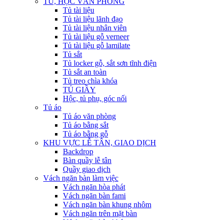
TỦ, HỘC VĂN PHÒNG
Tủ tài liệu
Tủ tài liệu lãnh đạo
Tủ tài liệu nhân viên
Tủ tài liệu gỗ verneer
Tủ tài liệu gỗ lamilate
Tủ sắt
Tủ locker gỗ, sắt sơn tĩnh điện
Tủ sắt an toàn
Tủ treo chìa khóa
TỦ GIẦY
Hộc, tủ phụ, góc nối
Tủ áo
Tủ áo văn phòng
Tủ áo bằng sắt
Tủ áo bằng gỗ
KHU VỰC LỄ TÂN, GIAO DỊCH
Backdrop
Bàn quầy lễ tân
Quầy giao dịch
Vách ngăn bàn làm việc
Vách ngăn hòa phát
Vách ngăn bàn fami
Vách ngăn bàn khung nhôm
Vách ngăn trên mặt bàn