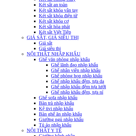
Két sắt an toàn
Két sắt khóa vân tay
Két sắt khóa điện tử
Két sắt khóa cơ
Két sắt hòa phát
Két sắt Việt Tiệp
GIÁ SẮT, GIÁ SIÊU THỊ
Giá sắt
Giá siêu thị
NỘI THẤT NHẬP KHẨU
Ghế văn phòng nhập khẩu
Ghế lãnh đạo nhập khẩu
Ghế nhân viên nhập khẩu
Ghế phòng họp nhập khẩu
Ghế nhập khẩu đệm, tựa da
Ghế nhập khẩu đệm tựa lưới
Ghế nhập khẩu đệm, tựa nỉ
Ghế sofa nhập khẩu
Bàn trà nhập khẩu
Kệ tivi nhập khẩu
Bàn ghế ăn nhập khẩu
Giường ngủ nhập khẩu
Tủ áo nhập khẩu
NỘI THẤT Y TẾ
Giường bệnh nhân