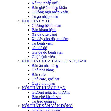
Kệ tivi nhập khẩu
Bàn ghế ăn nhập khẩu
Giường ngủ nhập khẩu
Tủ áo nhập khẩu
NỘI THẤT Y TẾ
Giường bệnh nhân
Bàn khám bệnh
Xe đẩy, xe cáng
Xe đẩy chở đồ, xe tiêm
Tủ bệnh viên
bàn để đồ
Giá để đồ bệnh viện
Ghế bệnh viện
NỘI THẤT NHÀ HÀNG, CAFE, BAR
Bàn ăn nhà hàng
Ghế nhà hàng
Bàn cafe
Ghế cafe, ghế bar
Quầy thu ngân
NỘI THẤT KHÁCH SẠN
Giường ngủ, tab giường
Bàn ghế khách sạn
Tủ treo quần áo
NỘI THẤT SÂN VẬN ĐỘNG
Ghế sân vận động