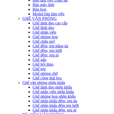
Bàn làm việc chân sắt
Bàn máy tính
Bàn họp
Modul bàn làm việc
GHẾ VĂN PHÒNG
Ghế lãnh đạo cao cấp
Ghế lãnh đạo
Ghế nhân viên
Ghế phòng họp
Ghế chân quỳ
Ghế đệm, tựa bằng da
Ghế đệm, tựa lưới
Ghế đệm, tựa nỉ
Ghế gấp
Ghế hội thảo
Ghế tựa
Ghế phòng chờ
Ghế công thái học
Ghế văn phòng nhập khẩu
Ghế lãnh đạo nhập khẩu
Ghế nhân viên nhập khẩu
Ghế phòng họp nhập khẩu
Ghế nhập khẩu đệm, tựa da
Ghế nhập khẩu đệm tựa lưới
Ghế nhập khẩu đệm, tựa nỉ