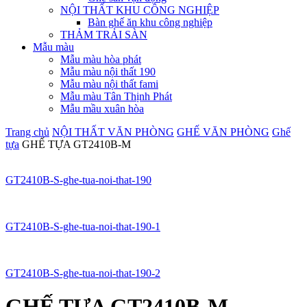
NỘI THẤT KHU CÔNG NGHIỆP
Bàn ghế ăn khu công nghiệp
THẢM TRẢI SÀN
Mẫu màu
Mẫu màu hòa phát
Mẫu màu nội thất 190
Mẫu màu nội thất fami
Mẫu màu Tân Thịnh Phát
Mẫu mầu xuân hòa
Trang chủ
NỘI THẤT VĂN PHÒNG
GHẾ VĂN PHÒNG
Ghế
tựa
GHẾ TỰA GT2410B-M
GT2410B-S-ghe-tua-noi-that-190
GT2410B-S-ghe-tua-noi-that-190-1
GT2410B-S-ghe-tua-noi-that-190-2
GHẾ TỰA GT2410B-M