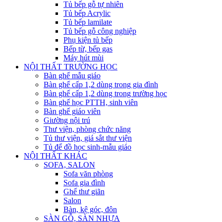
Tủ bếp gỗ tự nhiên
Tủ bếp Acrylic
Tủ bếp lamilate
Tủ bếp gỗ công nghiệp
Phụ kiện tủ bếp
Bếp từ, bếp gas
Máy hút mùi
NỘI THẤT TRƯỜNG HỌC
Bàn ghế mẫu giáo
Bàn ghế cấp 1,2 dùng trong gia đình
Bàn ghế cấp 1,2 dùng trong trường học
Bàn ghế học PTTH, sinh viên
Bàn ghế giáo viên
Giường nội trú
Thư viện, phòng chức năng
Tủ thư viện, giá sắt thư viện
Tủ để đồ học sinh-mẫu giáo
NỘI THẤT KHÁC
SOFA, SALON
Sofa văn phòng
Sofa gia đình
Ghế thư giãn
Salon
Bàn, kệ góc, đôn
SÀN GỖ, SÀN NHỰA