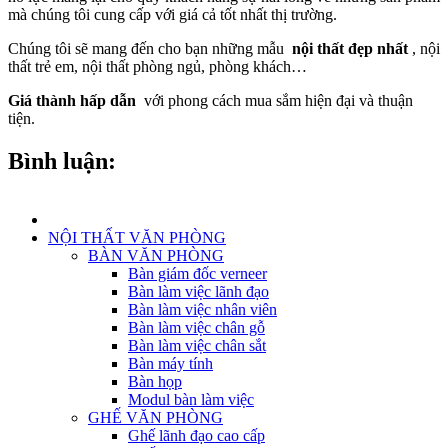
mà chúng tôi cung cấp với giá cả tốt nhất thị trường.
Chúng tôi sẽ mang đến cho bạn những mẫu
nội thất đẹp nhất
, nội
thất trẻ em, nội thất phòng ngủ, phòng khách…
Giá thành hấp dẫn
với phong cách mua sắm hiện đại và thuận
tiện.
Bình luận:
NỘI THẤT VĂN PHÒNG
BÀN VĂN PHÒNG
Bàn giám đốc verneer
Bàn làm việc lãnh đạo
Bàn làm việc nhân viên
Bàn làm việc chân gỗ
Bàn làm việc chân sắt
Bàn máy tính
Bàn họp
Modul bàn làm việc
GHẾ VĂN PHÒNG
Ghế lãnh đạo cao cấp