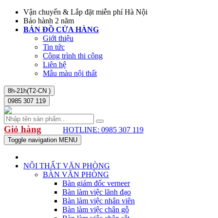
Vận chuyển & Lắp đặt miễn phí Hà Nội
Bảo hành 2 năm
BẢN ĐỒ CỬA HÀNG
Giới thiệu
Tin tức
Công trình thi công
Liên hệ
Mẫu màu nội thất
8h-21h(T2-CN )
0985 307 119
Giỏ hàng
HOTLINE: 0985 307 119
Toggle navigation
MENU
NỘI THẤT VĂN PHÒNG
BÀN VĂN PHÒNG
Bàn giám đốc verneer
Bàn làm việc lãnh đạo
Bàn làm việc nhân viên
Bàn làm việc chân gỗ