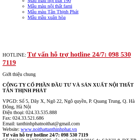
Mẫu màu nội thất 190
Mẫu màu nội thất fami
Mẫu màu Tân Thịnh Phát
Mẫu mầu xuân hòa
Tư vấn hỗ trợ hotline 24/7: 098 530
HOTLINE:
7119
Giới thiệu chung
CÔNG TY CỔ PHẦN ĐẦU TƯ VÀ SẢN XUẤT NỘI THẤT
TÂN THỊNH PHÁT
VPGD: Số 5, Dãy X, Ngõ 22, Ngô quyền, P. Quang Trung, Q. Hà
Đông, Hà Nội
Điện thoại: 024.33.535.888
Fax: 024.33.521.686
Email: tanthinhphatnoithat@gmail.com
Website:
www.noithattanthinhphat.vn
Tư vấn hỗ trợ hotline 24/7: 098 530 7119