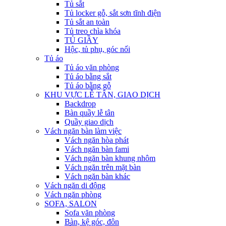
Tủ sắt
Tủ locker gỗ, sắt sơn tĩnh điện
Tủ sắt an toàn
Tủ treo chìa khóa
TỦ GIẦY
Hộc, tủ phụ, góc nối
Tủ áo
Tủ áo văn phòng
Tủ áo bằng sắt
Tủ áo bằng gỗ
KHU VỰC LỄ TÂN, GIAO DỊCH
Backdrop
Bàn quầy lễ tân
Quầy giao dịch
Vách ngăn bàn làm việc
Vách ngăn hòa phát
Vách ngăn bàn fami
Vách ngăn bàn khung nhôm
Vách ngăn trên mặt bàn
Vách ngăn bàn khác
Vách ngăn di động
Vách ngăn phòng
SOFA, SALON
Sofa văn phòng
Bàn, kệ góc, đôn