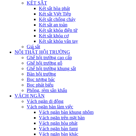
KÉT SẮT
Két sắt hòa phát
Két sắt Việt Tiệp
Két sắt chống cháy
Két sắt an toàn
Két sắt khóa điện tử
Két sắt khóa cơ
Két sắt khóa vân tay
Giá sắt
NỘI THẤT HỘI TRƯỜNG
Ghế hội trường cao cấp
Ghế hội trường gỗ
Ghế hội trường khung sắt
Bàn hội trường
Bục tượng bác
Bục phát biểu
Phông, rèm sân khấu
VÁCH NGĂN
Vách ngăn di động
Vách ngăn bàn làm việc
Vách ngăn bàn khung nhôm
Vách ngăn trên mặt bàn
Vách ngăn hòa phát
Vách ngăn bàn fami
Vách ngăn bàn khác