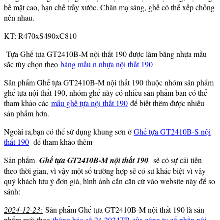
bề mặt cao, hạn chế trầy xước. Chân mạ sáng, ghế có thể xếp chồng
nên nhau.
KT: R470xS490xC810
Tựa Ghế tựa GT2410B-M nội thất 190 được làm bằng nhựa mầu
sắc tùy chọn theo
bảng mầu n nhựa nội thất 190
Sản phẩm Ghế tựa GT2410B-M nội thất 190 thuộc nhóm sản phẩm
ghế tựa nội thất 190, nhóm ghế này có nhiều sản phẩm bạn có thể
tham khảo các
mẫu ghế tựa nội thất 190
để biết thêm được nhiều
sản phẩm hơn.
Ngoài ra,bạn có thể sử dụng khung sơn ở
Ghế tựa GT2410B-S nội
thất 190
để tham khảo thêm
Sản phẩm
Ghế tựa GT2410B-M nội thất 190
sẽ có sự cải tiến
theo thời gian, vì vậy một số trường hợp sẽ có sự khác biệt vì vậy
quý khách lưu ý đơn giá, hình ảnh cần căn cứ vào website này để so
sánh:
2024-12-23:
Sản phẩm Ghế tựa GT2410B-M nội thất 190 là sản
phẩm mới theo
thông báo số 24.2024TB của công ty cổ phần nội