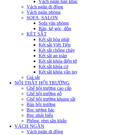
Vách ngăn bàn khác
Vách ngăn di động
Vách ngăn phòng
SOFA, SALON
Sofa văn phòng
Bàn, kệ góc, đôn
KÉT SẮT
Két sắt hòa phát
Két sắt Việt Tiệp
Két sắt chống cháy
Két sắt an toàn
Két sắt khóa điện tử
Két sắt khóa cơ
Két sắt khóa vân tay
Giá sắt
NỘI THẤT HỘI TRƯỜNG
Ghế hội trường cao cấp
Ghế hội trường gỗ
Ghế hội trường khung sắt
Bàn hội trường
Bục tượng bác
Bục phát biểu
Phông, rèm sân khấu
VÁCH NGĂN
Vách ngăn di động