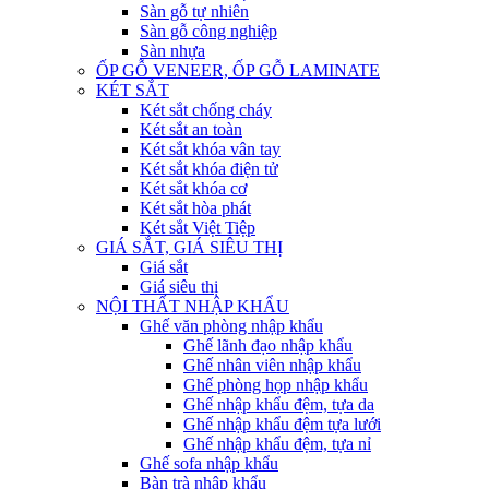
Sàn gỗ tự nhiên
Sàn gỗ công nghiệp
Sàn nhựa
ỐP GỖ VENEER, ỐP GỖ LAMINATE
KÉT SẮT
Két sắt chống cháy
Két sắt an toàn
Két sắt khóa vân tay
Két sắt khóa điện tử
Két sắt khóa cơ
Két sắt hòa phát
Két sắt Việt Tiệp
GIÁ SẮT, GIÁ SIÊU THỊ
Giá sắt
Giá siêu thị
NỘI THẤT NHẬP KHẨU
Ghế văn phòng nhập khẩu
Ghế lãnh đạo nhập khẩu
Ghế nhân viên nhập khẩu
Ghế phòng họp nhập khẩu
Ghế nhập khẩu đệm, tựa da
Ghế nhập khẩu đệm tựa lưới
Ghế nhập khẩu đệm, tựa nỉ
Ghế sofa nhập khẩu
Bàn trà nhập khẩu