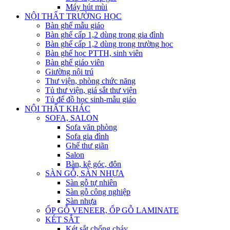
Máy hút mùi
NỘI THẤT TRƯỜNG HỌC
Bàn ghế mẫu giáo
Bàn ghế cấp 1,2 dùng trong gia đình
Bàn ghế cấp 1,2 dùng trong trường học
Bàn ghế học PTTH, sinh viên
Bàn ghế giáo viên
Giường nội trú
Thư viện, phòng chức năng
Tủ thư viện, giá sắt thư viện
Tủ để đồ học sinh-mẫu giáo
NỘI THẤT KHÁC
SOFA, SALON
Sofa văn phòng
Sofa gia đình
Ghế thư giãn
Salon
Bàn, kệ góc, đôn
SÀN GỖ, SÀN NHỰA
Sàn gỗ tự nhiên
Sàn gỗ công nghiệp
Sàn nhựa
ỐP GỖ VENEER, ỐP GỖ LAMINATE
KÉT SẮT
Két sắt chống cháy