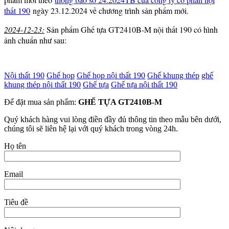
thất 190
ngày 23.12.2024 về chương trình sản phẩm mới.
2024-12-23:
Sản phẩm Ghế tựa GT2410B-M nội thất 190 có hình
ảnh chuẩn như sau:
Nội thất 190
Ghế họp
Ghế họp nội thất 190
Ghế khung thép
ghế
khung thép nội thất 190
Ghế tựa
Ghế tựa nội thất 190
Để đặt mua sản phẩm:
GHẾ TỰA GT2410B-M
Quý khách hàng vui lòng điền đầy đủ thông tin theo mẫu bên dưới,
chúng tôi sẽ liên hệ lại với quý khách trong vòng 24h.
Họ tên
Email
Tiêu đề