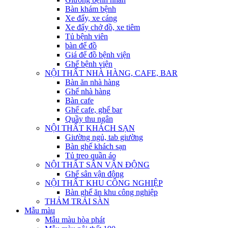
Bàn khám bệnh
Xe đẩy, xe cáng
Xe đẩy chở đồ, xe tiêm
Tủ bệnh viên
bàn để đồ
Giá để đồ bệnh viện
Ghế bệnh viện
NỘI THẤT NHÀ HÀNG, CAFE, BAR
Bàn ăn nhà hàng
Ghế nhà hàng
Bàn cafe
Ghế cafe, ghế bar
Quầy thu ngân
NỘI THẤT KHÁCH SẠN
Giường ngủ, tab giường
Bàn ghế khách sạn
Tủ treo quần áo
NỘI THẤT SÂN VẬN ĐỘNG
Ghế sân vận động
NỘI THẤT KHU CÔNG NGHIỆP
Bàn ghế ăn khu công nghiệp
THẢM TRẢI SÀN
Mẫu màu
Mẫu màu hòa phát