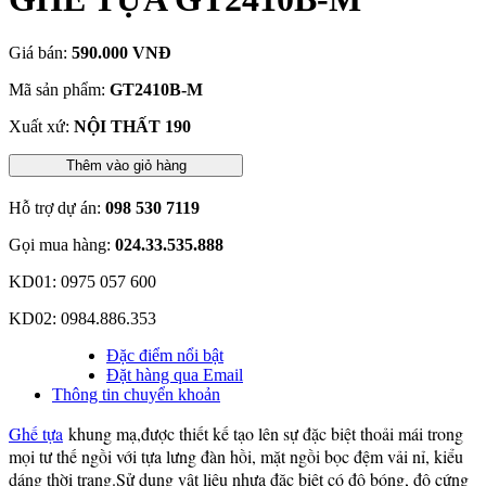
Giá bán:
590.000 VNĐ
Mã sản phẩm:
GT2410B-M
Xuất xứ:
NỘI THẤT 190
Thêm vào giỏ hàng
Hỗ trợ dự án:
098 530 7119
Gọi mua hàng:
024.33.535.888
KD01: 0975 057 600
KD02: 0984.886.353
Đặc điểm nổi bật
Đặt hàng qua Email
Thông tin chuyển khoản
Ghế tựa
khung mạ,được thiết kế tạo lên sự đặc biệt thoải mái trong
mọi tư thế ngồi với tựa lưng đàn hồi, mặt ngồi bọc đệm vải nỉ, kiểu
dáng thời trang.Sử dụng vật liệu nhựa đặc biệt có độ bóng, độ cứng