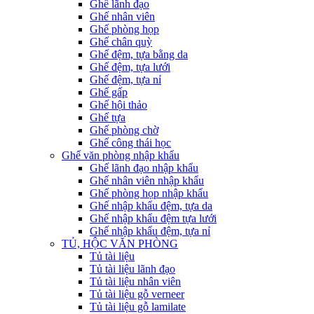
Ghế lãnh đạo
Ghế nhân viên
Ghế phòng họp
Ghế chân quỳ
Ghế đệm, tựa bằng da
Ghế đệm, tựa lưới
Ghế đệm, tựa nỉ
Ghế gấp
Ghế hội thảo
Ghế tựa
Ghế phòng chờ
Ghế công thái học
Ghế văn phòng nhập khẩu
Ghế lãnh đạo nhập khẩu
Ghế nhân viên nhập khẩu
Ghế phòng họp nhập khẩu
Ghế nhập khẩu đệm, tựa da
Ghế nhập khẩu đệm tựa lưới
Ghế nhập khẩu đệm, tựa nỉ
TỦ, HỘC VĂN PHÒNG
Tủ tài liệu
Tủ tài liệu lãnh đạo
Tủ tài liệu nhân viên
Tủ tài liệu gỗ verneer
Tủ tài liệu gỗ lamilate