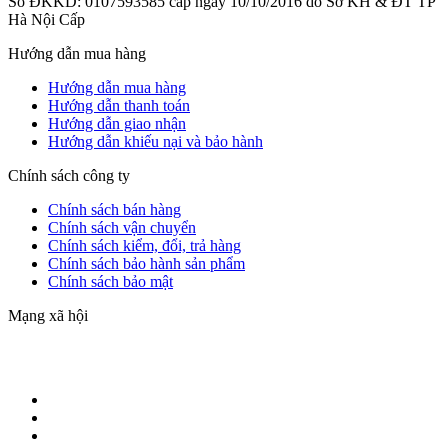
Số ĐKKD: 0107593585 cấp ngày 10/10/2016 do Sở KH & ĐT TP
Hà Nội Cấp
Hướng dẫn mua hàng
Hướng dẫn mua hàng
Hướng dẫn thanh toán
Hướng dẫn giao nhận
Hướng dẫn khiếu nại và bảo hành
Chính sách công ty
Chính sách bán hàng
Chính sách vận chuyển
Chính sách kiểm, đổi, trả hàng
Chính sách bảo hành sản phẩm
Chính sách bảo mật
Mạng xã hội