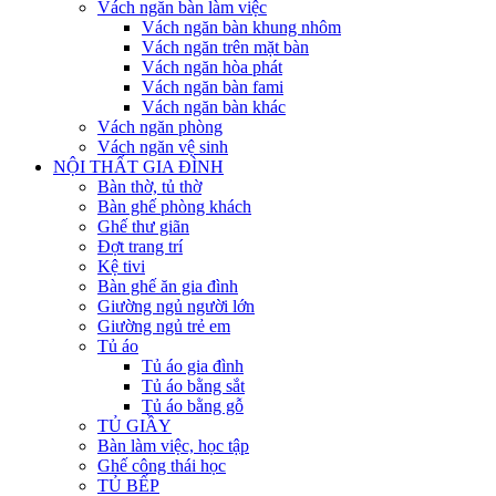
Vách ngăn bàn làm việc
Vách ngăn bàn khung nhôm
Vách ngăn trên mặt bàn
Vách ngăn hòa phát
Vách ngăn bàn fami
Vách ngăn bàn khác
Vách ngăn phòng
Vách ngăn vệ sinh
NỘI THẤT GIA ĐÌNH
Bàn thờ, tủ thờ
Bàn ghế phòng khách
Ghế thư giãn
Đợt trang trí
Kệ tivi
Bàn ghế ăn gia đình
Giường ngủ người lớn
Giường ngủ trẻ em
Tủ áo
Tủ áo gia đình
Tủ áo bằng sắt
Tủ áo bằng gỗ
TỦ GIẦY
Bàn làm việc, học tập
Ghế công thái học
TỦ BẾP