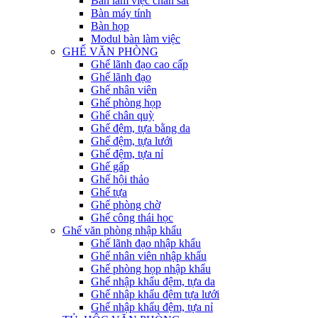
Bàn làm việc chân sắt
Bàn máy tính
Bàn họp
Modul bàn làm việc
GHẾ VĂN PHÒNG
Ghế lãnh đạo cao cấp
Ghế lãnh đạo
Ghế nhân viên
Ghế phòng họp
Ghế chân quỳ
Ghế đệm, tựa bằng da
Ghế đệm, tựa lưới
Ghế đệm, tựa nỉ
Ghế gấp
Ghế hội thảo
Ghế tựa
Ghế phòng chờ
Ghế công thái học
Ghế văn phòng nhập khẩu
Ghế lãnh đạo nhập khẩu
Ghế nhân viên nhập khẩu
Ghế phòng họp nhập khẩu
Ghế nhập khẩu đệm, tựa da
Ghế nhập khẩu đệm tựa lưới
Ghế nhập khẩu đệm, tựa nỉ