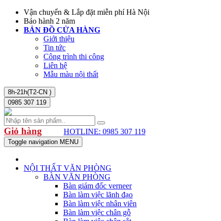
Vận chuyển & Lắp đặt miễn phí Hà Nội
Bảo hành 2 năm
BẢN ĐỒ CỬA HÀNG
Giới thiệu
Tin tức
Công trình thi công
Liên hệ
Mẫu màu nội thất
8h-21h(T2-CN )
0985 307 119
Giỏ hàng
HOTLINE: 0985 307 119
Toggle navigation
MENU
NỘI THẤT VĂN PHÒNG
BÀN VĂN PHÒNG
Bàn giám đốc verneer
Bàn làm việc lãnh đạo
Bàn làm việc nhân viên
Bàn làm việc chân gỗ