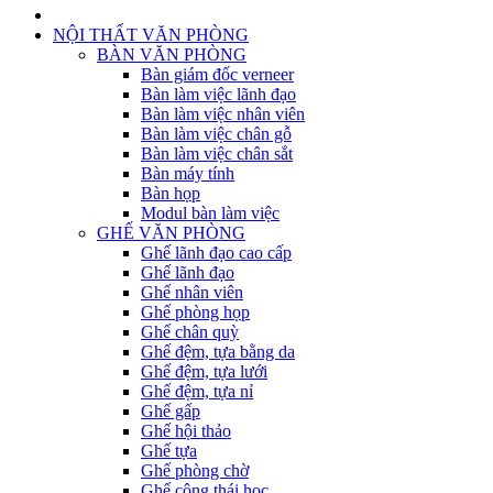
NỘI THẤT VĂN PHÒNG
BÀN VĂN PHÒNG
Bàn giám đốc verneer
Bàn làm việc lãnh đạo
Bàn làm việc nhân viên
Bàn làm việc chân gỗ
Bàn làm việc chân sắt
Bàn máy tính
Bàn họp
Modul bàn làm việc
GHẾ VĂN PHÒNG
Ghế lãnh đạo cao cấp
Ghế lãnh đạo
Ghế nhân viên
Ghế phòng họp
Ghế chân quỳ
Ghế đệm, tựa bằng da
Ghế đệm, tựa lưới
Ghế đệm, tựa nỉ
Ghế gấp
Ghế hội thảo
Ghế tựa
Ghế phòng chờ
Ghế công thái học