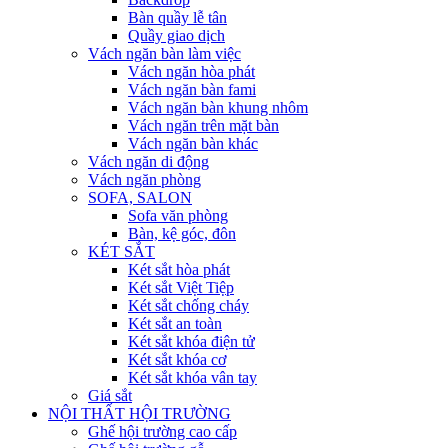
Bàn quầy lễ tân
Quầy giao dịch
Vách ngăn bàn làm việc
Vách ngăn hòa phát
Vách ngăn bàn fami
Vách ngăn bàn khung nhôm
Vách ngăn trên mặt bàn
Vách ngăn bàn khác
Vách ngăn di động
Vách ngăn phòng
SOFA, SALON
Sofa văn phòng
Bàn, kệ góc, đôn
KÉT SẮT
Két sắt hòa phát
Két sắt Việt Tiệp
Két sắt chống cháy
Két sắt an toàn
Két sắt khóa điện tử
Két sắt khóa cơ
Két sắt khóa vân tay
Giá sắt
NỘI THẤT HỘI TRƯỜNG
Ghế hội trường cao cấp