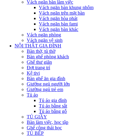
Vách ngăn bàn làm việc
Vách ngăn bàn khung nhôm
Vách ngăn trên mặt bàn
Vách ngăn hòa phát
Vách ngăn bàn fami
Vách ngăn bàn khác
Vách ngăn phòng
Vách ngăn vệ sinh
NỘI THẤT GIA ĐÌNH
Bàn thờ, tủ thờ
Bàn ghế phòng khách
Ghế thư giãn
Đợt trang trí
Kệ tivi
Bàn ghế ăn gia đình
Giường ngủ người lớn
Giường ngủ trẻ em
Tủ áo
Tủ áo gia đình
Tủ áo bằng sắt
Tủ áo bằng gỗ
TỦ GIẦY
Bàn làm việc, học tập
Ghế công thái học
TỦ BẾP