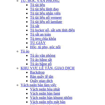
TỦ, HỘC VĂN PHÒNG
Tủ tài liệu
Tủ tài liệu lãnh đạo
Tủ tài liệu nhân viên
Tủ tài liệu gỗ verneer
Tủ tài liệu gỗ lamilate
Tủ sắt
Tủ locker gỗ, sắt sơn tĩnh điện
Tủ sắt an toàn
Tủ treo chìa khóa
TỦ GIẦY
Hộc, tủ phụ, góc nối
Tủ áo
Tủ áo văn phòng
Tủ áo bằng sắt
Tủ áo bằng gỗ
KHU VỰC LỄ TÂN, GIAO DỊCH
Backdrop
Bàn quầy lễ tân
Quầy giao dịch
Vách ngăn bàn làm việc
Vách ngăn hòa phát
Vách ngăn bàn fami
Vách ngăn bàn khung nhôm
Vách ngăn trên mặt bàn