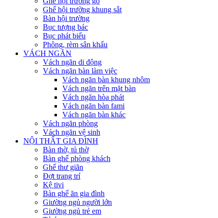
Ghế hội trường gỗ
Ghế hội trường khung sắt
Bàn hội trường
Bục tượng bác
Bục phát biểu
Phông, rèm sân khấu
VÁCH NGĂN
Vách ngăn di động
Vách ngăn bàn làm việc
Vách ngăn bàn khung nhôm
Vách ngăn trên mặt bàn
Vách ngăn hòa phát
Vách ngăn bàn fami
Vách ngăn bàn khác
Vách ngăn phòng
Vách ngăn vệ sinh
NỘI THẤT GIA ĐÌNH
Bàn thờ, tủ thờ
Bàn ghế phòng khách
Ghế thư giãn
Đợt trang trí
Kệ tivi
Bàn ghế ăn gia đình
Giường ngủ người lớn
Giường ngủ trẻ em