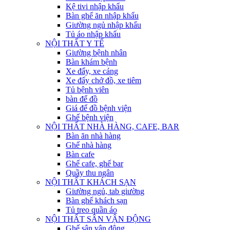
Kệ tivi nhập khẩu
Bàn ghế ăn nhập khẩu
Giường ngủ nhập khẩu
Tủ áo nhập khẩu
NỘI THẤT Y TẾ
Giường bệnh nhân
Bàn khám bệnh
Xe đẩy, xe cáng
Xe đẩy chở đồ, xe tiêm
Tủ bệnh viên
bàn để đồ
Giá để đồ bệnh viện
Ghế bệnh viện
NỘI THẤT NHÀ HÀNG, CAFE, BAR
Bàn ăn nhà hàng
Ghế nhà hàng
Bàn cafe
Ghế cafe, ghế bar
Quầy thu ngân
NỘI THẤT KHÁCH SẠN
Giường ngủ, tab giường
Bàn ghế khách sạn
Tủ treo quần áo
NỘI THẤT SÂN VẬN ĐỘNG
Ghế sân vận động