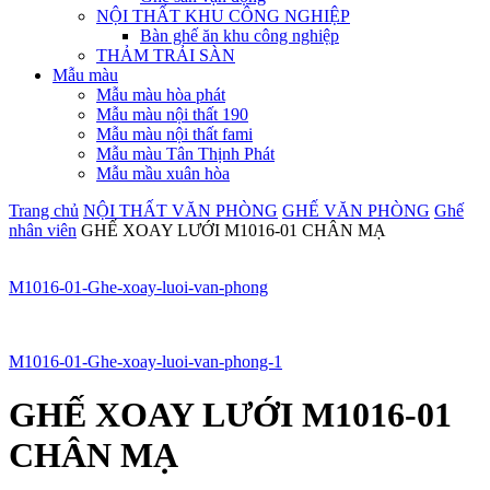
NỘI THẤT KHU CÔNG NGHIỆP
Bàn ghế ăn khu công nghiệp
THẢM TRẢI SÀN
Mẫu màu
Mẫu màu hòa phát
Mẫu màu nội thất 190
Mẫu màu nội thất fami
Mẫu màu Tân Thịnh Phát
Mẫu mầu xuân hòa
Trang chủ
NỘI THẤT VĂN PHÒNG
GHẾ VĂN PHÒNG
Ghế
nhân viên
GHẾ XOAY LƯỚI M1016-01 CHÂN MẠ
M1016-01-Ghe-xoay-luoi-van-phong
M1016-01-Ghe-xoay-luoi-van-phong-1
GHẾ XOAY LƯỚI M1016-01
CHÂN MẠ