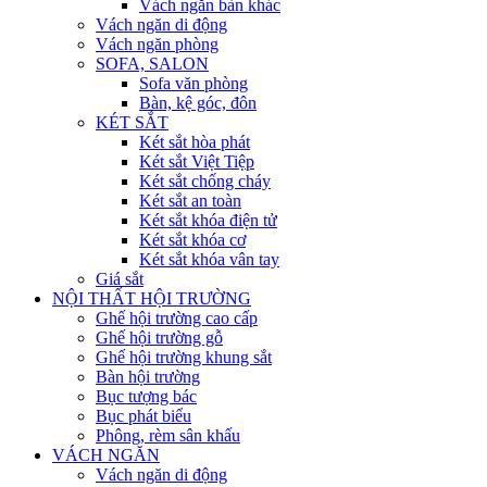
Vách ngăn bàn khác
Vách ngăn di động
Vách ngăn phòng
SOFA, SALON
Sofa văn phòng
Bàn, kệ góc, đôn
KÉT SẮT
Két sắt hòa phát
Két sắt Việt Tiệp
Két sắt chống cháy
Két sắt an toàn
Két sắt khóa điện tử
Két sắt khóa cơ
Két sắt khóa vân tay
Giá sắt
NỘI THẤT HỘI TRƯỜNG
Ghế hội trường cao cấp
Ghế hội trường gỗ
Ghế hội trường khung sắt
Bàn hội trường
Bục tượng bác
Bục phát biểu
Phông, rèm sân khấu
VÁCH NGĂN
Vách ngăn di động