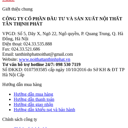
Giới thiệu chung
CÔNG TY CỔ PHẦN ĐẦU TƯ VÀ SẢN XUẤT NỘI THẤT
TÂN THỊNH PHÁT
VPGD: Số 5, Dãy X, Ngõ 22, Ngô quyền, P. Quang Trung, Q. Hà
Đông, Hà Nội
Điện thoại: 024.33.535.888
Fax: 024.33.521.686
Email: tanthinhphatnoithat@gmail.com
Website:
www.noithattanthinhphat.vn
Tư vấn hỗ trợ hotline 24/7: 098 530 7119
Số ĐKKD: 0107593585 cấp ngày 10/10/2016 do Sở KH & ĐT TP
Hà Nội Cấp
Hướng dẫn mua hàng
Hướng dẫn mua hàng
Hướng dẫn thanh toán
Hướng dẫn giao nhận
Hướng dẫn khiếu nại và bảo hành
Chính sách công ty