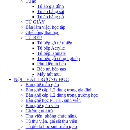
Tủ áo
Tủ áo gia đình
Tủ áo bằng sắt
Tủ áo bằng gỗ
TỦ GIẦY
Bàn làm việc, học tập
Ghế công thái học
TỦ BẾP
Tủ bếp gỗ tự nhiên
Tủ bếp Acrylic
Tủ bếp lamilate
Tủ bếp gỗ công nghiệp
Phụ kiện tủ bếp
Bếp từ, bếp gas
Máy hút mùi
NỘI THẤT TRƯỜNG HỌC
Bàn ghế mẫu giáo
Bàn ghế cấp 1,2 dùng trong gia đình
Bàn ghế cấp 1,2 dùng trong trường học
Bàn ghế học PTTH, sinh viên
Bàn ghế giáo viên
Giường nội trú
Thư viện, phòng chức năng
Tủ thư viện, giá sắt thư viện
Tủ để đồ học sinh-mẫu giáo