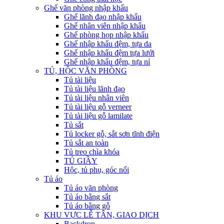
Ghế văn phòng nhập khẩu
Ghế lãnh đạo nhập khẩu
Ghế nhân viên nhập khẩu
Ghế phòng họp nhập khẩu
Ghế nhập khẩu đệm, tựa da
Ghế nhập khẩu đệm tựa lưới
Ghế nhập khẩu đệm, tựa nỉ
TỦ, HỘC VĂN PHÒNG
Tủ tài liệu
Tủ tài liệu lãnh đạo
Tủ tài liệu nhân viên
Tủ tài liệu gỗ verneer
Tủ tài liệu gỗ lamilate
Tủ sắt
Tủ locker gỗ, sắt sơn tĩnh điện
Tủ sắt an toàn
Tủ treo chìa khóa
TỦ GIẦY
Hộc, tủ phụ, góc nối
Tủ áo
Tủ áo văn phòng
Tủ áo bằng sắt
Tủ áo bằng gỗ
KHU VỰC LỄ TÂN, GIAO DỊCH
Backdrop