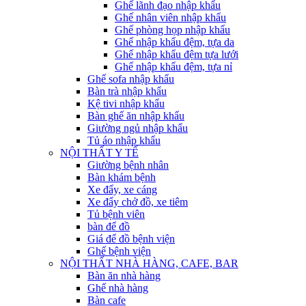
Ghế lãnh đạo nhập khẩu
Ghế nhân viên nhập khẩu
Ghế phòng họp nhập khẩu
Ghế nhập khẩu đệm, tựa da
Ghế nhập khẩu đệm tựa lưới
Ghế nhập khẩu đệm, tựa nỉ
Ghế sofa nhập khẩu
Bàn trà nhập khẩu
Kệ tivi nhập khẩu
Bàn ghế ăn nhập khẩu
Giường ngủ nhập khẩu
Tủ áo nhập khẩu
NỘI THẤT Y TẾ
Giường bệnh nhân
Bàn khám bệnh
Xe đẩy, xe cáng
Xe đẩy chở đồ, xe tiêm
Tủ bệnh viên
bàn để đồ
Giá để đồ bệnh viện
Ghế bệnh viện
NỘI THẤT NHÀ HÀNG, CAFE, BAR
Bàn ăn nhà hàng
Ghế nhà hàng
Bàn cafe