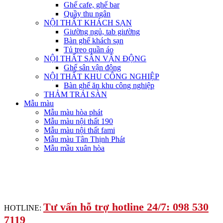
Ghế cafe, ghế bar
Quầy thu ngân
NỘI THẤT KHÁCH SẠN
Giường ngủ, tab giường
Bàn ghế khách sạn
Tủ treo quần áo
NỘI THẤT SÂN VẬN ĐỘNG
Ghế sân vận động
NỘI THẤT KHU CÔNG NGHIỆP
Bàn ghế ăn khu công nghiệp
THẢM TRẢI SÀN
Mẫu màu
Mẫu màu hòa phát
Mẫu màu nội thất 190
Mẫu màu nội thất fami
Mẫu màu Tân Thịnh Phát
Mẫu mầu xuân hòa
Tư vấn hỗ trợ hotline 24/7: 098 530
HOTLINE:
7119