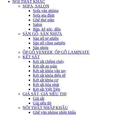
NỘI THẤT KHÁC
SOFA, SALON
Sofa văn phòng
Sofa gia đình
Ghế thư giãn
Salon
Bàn, kệ góc, đôn
SÀN GỖ, SÀN NHỰA
Sàn gỗ tự nhiên
Sàn gỗ công nghiệp
Sàn nhựa
ỐP GỖ VENEER, ỐP GỖ LAMINATE
KÉT SẮT
Két sắt chống cháy
Két sắt an toàn
Két sắt khóa vân tay
Két sắt khóa điện tử
Két sắt khóa cơ
Két sắt hòa phát
Két sắt Việt Tiệp
GIÁ SẮT, GIÁ SIÊU THỊ
Giá sắt
Giá siêu thị
NỘI THẤT NHẬP KHẨU
Ghế văn phòng nhập khẩu