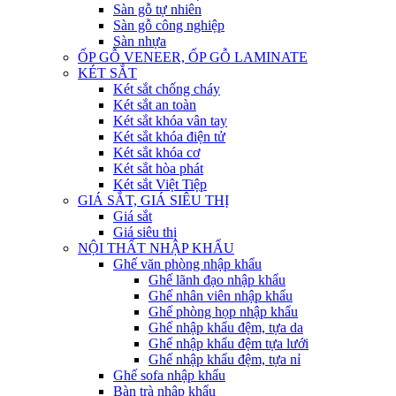
Sàn gỗ tự nhiên
Sàn gỗ công nghiệp
Sàn nhựa
ỐP GỖ VENEER, ỐP GỖ LAMINATE
KÉT SẮT
Két sắt chống cháy
Két sắt an toàn
Két sắt khóa vân tay
Két sắt khóa điện tử
Két sắt khóa cơ
Két sắt hòa phát
Két sắt Việt Tiệp
GIÁ SẮT, GIÁ SIÊU THỊ
Giá sắt
Giá siêu thị
NỘI THẤT NHẬP KHẨU
Ghế văn phòng nhập khẩu
Ghế lãnh đạo nhập khẩu
Ghế nhân viên nhập khẩu
Ghế phòng họp nhập khẩu
Ghế nhập khẩu đệm, tựa da
Ghế nhập khẩu đệm tựa lưới
Ghế nhập khẩu đệm, tựa nỉ
Ghế sofa nhập khẩu
Bàn trà nhập khẩu