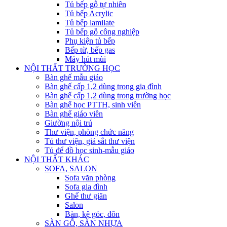
Tủ bếp gỗ tự nhiên
Tủ bếp Acrylic
Tủ bếp lamilate
Tủ bếp gỗ công nghiệp
Phụ kiện tủ bếp
Bếp từ, bếp gas
Máy hút mùi
NỘI THẤT TRƯỜNG HỌC
Bàn ghế mẫu giáo
Bàn ghế cấp 1,2 dùng trong gia đình
Bàn ghế cấp 1,2 dùng trong trường học
Bàn ghế học PTTH, sinh viên
Bàn ghế giáo viên
Giường nội trú
Thư viện, phòng chức năng
Tủ thư viện, giá sắt thư viện
Tủ để đồ học sinh-mẫu giáo
NỘI THẤT KHÁC
SOFA, SALON
Sofa văn phòng
Sofa gia đình
Ghế thư giãn
Salon
Bàn, kệ góc, đôn
SÀN GỖ, SÀN NHỰA