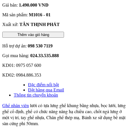
Giá bán:
1.490.000 VNĐ
Mã sản phẩm:
M1016 - 01
Xuất xứ:
TÂN THỊNH PHÁT
Thêm vào giỏ hàng
Hỗ trợ dự án:
098 530 7119
Gọi mua hàng:
024.33.535.888
KD01: 0975 057 600
KD02: 0984.886.353
Đặc điểm nổi bật
Đặt hàng qua Email
Thông tin chuyển khoản
Ghế nhân viên
lưới có tựa lưng ghế khung bằng nhựa, bọc lưới, lưng
ghế cố định, ghế có chức năng nâng hạ chiều cao, chốt ngả lưng ở
một vị trí, tay ghế nhựa, Chân ghế thép mạ, Bánh xe sử dụng bề mặt
sàn cứng phi 50mm.