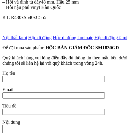
– Hồi và đình tủ dày48 mm. Hậu 25 mm
– Hồi hậu phủ vinyl Hàn Quốc
KT: R430xS540xC555
Nội thất fami
Hộc di động
Hộc di động laminate
Hộc di động fami
Để đặt mua sản phẩm:
HỘC BÀN GIÁM ĐỐC SM1830GD
Quý khách hàng vui lòng điền đầy đủ thông tin theo mẫu bên dưới,
chúng tôi sẽ liên hệ lại với quý khách trong vòng 24h.
Họ tên
Email
Tiêu đề
Nội dung