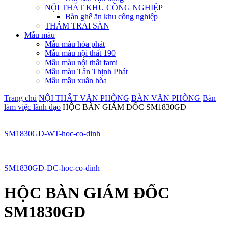
NỘI THẤT KHU CÔNG NGHIỆP
Bàn ghế ăn khu công nghiệp
THẢM TRẢI SÀN
Mẫu màu
Mẫu màu hòa phát
Mẫu màu nội thất 190
Mẫu màu nội thất fami
Mẫu màu Tân Thịnh Phát
Mẫu mầu xuân hòa
Trang chủ
NỘI THẤT VĂN PHÒNG
BÀN VĂN PHÒNG
Bàn
làm việc lãnh đạo
HỘC BÀN GIÁM ĐỐC SM1830GD
SM1830GD-WT-hoc-co-dinh
SM1830GD-DC-hoc-co-dinh
HỘC BÀN GIÁM ĐỐC
SM1830GD