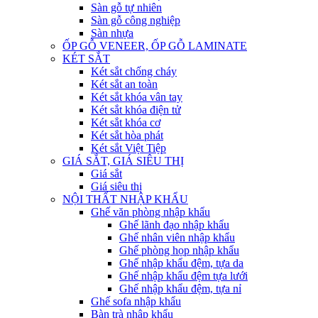
Sàn gỗ tự nhiên
Sàn gỗ công nghiệp
Sàn nhựa
ỐP GỖ VENEER, ỐP GỖ LAMINATE
KÉT SẮT
Két sắt chống cháy
Két sắt an toàn
Két sắt khóa vân tay
Két sắt khóa điện tử
Két sắt khóa cơ
Két sắt hòa phát
Két sắt Việt Tiệp
GIÁ SẮT, GIÁ SIÊU THỊ
Giá sắt
Giá siêu thị
NỘI THẤT NHẬP KHẨU
Ghế văn phòng nhập khẩu
Ghế lãnh đạo nhập khẩu
Ghế nhân viên nhập khẩu
Ghế phòng họp nhập khẩu
Ghế nhập khẩu đệm, tựa da
Ghế nhập khẩu đệm tựa lưới
Ghế nhập khẩu đệm, tựa nỉ
Ghế sofa nhập khẩu
Bàn trà nhập khẩu