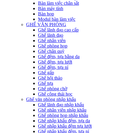
Bàn làm việc chân sắt
Bàn máy tính
Bàn họp
Modul bàn làm việc
GHẾ VĂN PHÒNG
Ghế lãnh đạo cao cấp
Ghế lãnh đạo
Ghế nhân viên
Ghế phòng họp
Ghế chân quỳ
Ghế đệm, tựa bằng da
Ghế đệm, tựa lưới
Ghế đệm, tựa nỉ
Ghế gấp
Ghế hội thảo
Ghế tựa
Ghế phòng chờ
Ghế công thái học
Ghế văn phòng nhập khẩu
Ghế lãnh đạo nhập khẩu
Ghế nhân viên nhập khẩu
Ghế phòng họp nhập khẩu
Ghế nhập khẩu đệm, tựa da
Ghế nhập khẩu đệm tựa lưới
Ghế nhập khẩu đệm, tựa nỉ