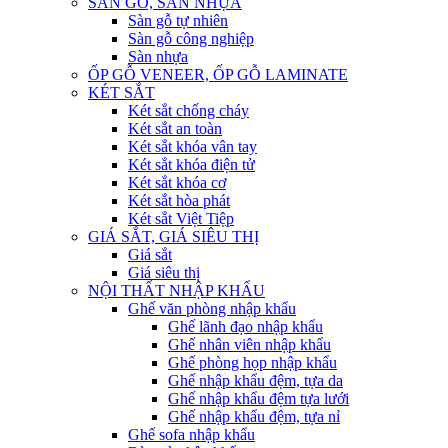
SÀN GỖ, SÀN NHỰA
Sàn gỗ tự nhiên
Sàn gỗ công nghiệp
Sàn nhựa
ỐP GỖ VENEER, ỐP GỖ LAMINATE
KÉT SẮT
Két sắt chống cháy
Két sắt an toàn
Két sắt khóa vân tay
Két sắt khóa điện tử
Két sắt khóa cơ
Két sắt hòa phát
Két sắt Việt Tiệp
GIÁ SẮT, GIÁ SIÊU THỊ
Giá sắt
Giá siêu thị
NỘI THẤT NHẬP KHẨU
Ghế văn phòng nhập khẩu
Ghế lãnh đạo nhập khẩu
Ghế nhân viên nhập khẩu
Ghế phòng họp nhập khẩu
Ghế nhập khẩu đệm, tựa da
Ghế nhập khẩu đệm tựa lưới
Ghế nhập khẩu đệm, tựa nỉ
Ghế sofa nhập khẩu