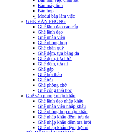
Bàn làm việc chân sắt
Bàn máy tính
Bàn họp
Modul bàn làm việc
GHẾ VĂN PHÒNG
Ghế lãnh đạo cao cấp
Ghế lãnh đạo
Ghế nhân viên
Ghế phòng họp
Ghế chân quỳ
Ghế đệm, tựa bằng da
Ghế đệm, tựa lưới
Ghế đệm, tựa nỉ
Ghế gấp
Ghế hội thảo
Ghế tựa
Ghế phòng chờ
Ghế công thái học
Ghế văn phòng nhập khẩu
Ghế lãnh đạo nhập khẩu
Ghế nhân viên nhập khẩu
Ghế phòng họp nhập khẩu
Ghế nhập khẩu đệm, tựa da
Ghế nhập khẩu đệm tựa lưới
Ghế nhập khẩu đệm, tựa nỉ