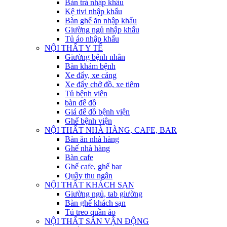
Bàn trà nhập khẩu
Kệ tivi nhập khẩu
Bàn ghế ăn nhập khẩu
Giường ngủ nhập khẩu
Tủ áo nhập khẩu
NỘI THẤT Y TẾ
Giường bệnh nhân
Bàn khám bệnh
Xe đẩy, xe cáng
Xe đẩy chở đồ, xe tiêm
Tủ bệnh viên
bàn để đồ
Giá để đồ bệnh viện
Ghế bệnh viện
NỘI THẤT NHÀ HÀNG, CAFE, BAR
Bàn ăn nhà hàng
Ghế nhà hàng
Bàn cafe
Ghế cafe, ghế bar
Quầy thu ngân
NỘI THẤT KHÁCH SẠN
Giường ngủ, tab giường
Bàn ghế khách sạn
Tủ treo quần áo
NỘI THẤT SÂN VẬN ĐỘNG