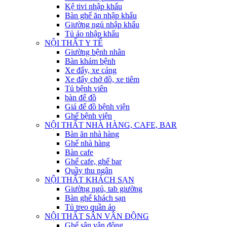
Kệ tivi nhập khẩu
Bàn ghế ăn nhập khẩu
Giường ngủ nhập khẩu
Tủ áo nhập khẩu
NỘI THẤT Y TẾ
Giường bệnh nhân
Bàn khám bệnh
Xe đẩy, xe cáng
Xe đẩy chở đồ, xe tiêm
Tủ bệnh viên
bàn để đồ
Giá để đồ bệnh viện
Ghế bệnh viện
NỘI THẤT NHÀ HÀNG, CAFE, BAR
Bàn ăn nhà hàng
Ghế nhà hàng
Bàn cafe
Ghế cafe, ghế bar
Quầy thu ngân
NỘI THẤT KHÁCH SẠN
Giường ngủ, tab giường
Bàn ghế khách sạn
Tủ treo quần áo
NỘI THẤT SÂN VẬN ĐỘNG
Ghế sân vận động