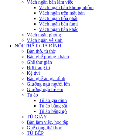
Vách ngăn bàn làm việc
Vách ngăn bàn khung nhôm
Vách ngăn trên mặt bàn
Vách ngăn hòa phát
Vách ngăn bàn fami
Vách ngăn bàn khác
Vách ngăn phòng
Vách ngăn vệ sinh
NỘI THẤT GIA ĐÌNH
Bàn thờ, tủ thờ
Bàn ghế phòng khách
Ghế thư giãn
Đợt trang trí
Kệ tivi
Bàn ghế ăn gia đình
Giường ngủ người lớn
Giường ngủ trẻ em
Tủ áo
Tủ áo gia đình
Tủ áo bằng sắt
Tủ áo bằng gỗ
TỦ GIẦY
Bàn làm việc, học tập
Ghế công thái học
TỦ BẾP