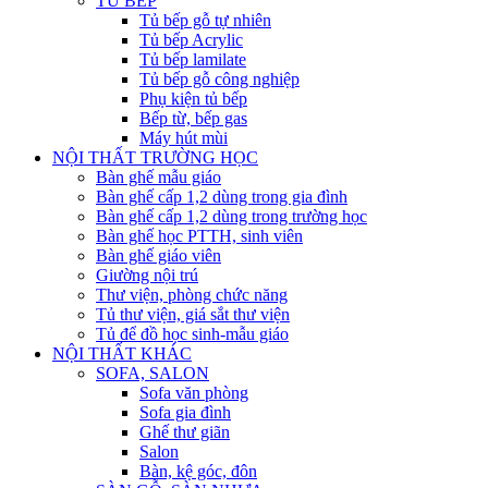
TỦ BẾP
Tủ bếp gỗ tự nhiên
Tủ bếp Acrylic
Tủ bếp lamilate
Tủ bếp gỗ công nghiệp
Phụ kiện tủ bếp
Bếp từ, bếp gas
Máy hút mùi
NỘI THẤT TRƯỜNG HỌC
Bàn ghế mẫu giáo
Bàn ghế cấp 1,2 dùng trong gia đình
Bàn ghế cấp 1,2 dùng trong trường học
Bàn ghế học PTTH, sinh viên
Bàn ghế giáo viên
Giường nội trú
Thư viện, phòng chức năng
Tủ thư viện, giá sắt thư viện
Tủ để đồ học sinh-mẫu giáo
NỘI THẤT KHÁC
SOFA, SALON
Sofa văn phòng
Sofa gia đình
Ghế thư giãn
Salon
Bàn, kệ góc, đôn