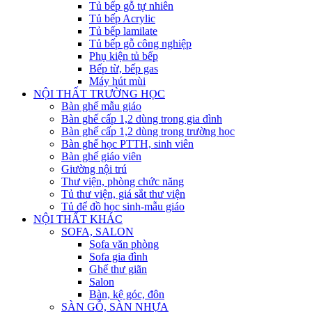
Tủ bếp gỗ tự nhiên
Tủ bếp Acrylic
Tủ bếp lamilate
Tủ bếp gỗ công nghiệp
Phụ kiện tủ bếp
Bếp từ, bếp gas
Máy hút mùi
NỘI THẤT TRƯỜNG HỌC
Bàn ghế mẫu giáo
Bàn ghế cấp 1,2 dùng trong gia đình
Bàn ghế cấp 1,2 dùng trong trường học
Bàn ghế học PTTH, sinh viên
Bàn ghế giáo viên
Giường nội trú
Thư viện, phòng chức năng
Tủ thư viện, giá sắt thư viện
Tủ để đồ học sinh-mẫu giáo
NỘI THẤT KHÁC
SOFA, SALON
Sofa văn phòng
Sofa gia đình
Ghế thư giãn
Salon
Bàn, kệ góc, đôn
SÀN GỖ, SÀN NHỰA