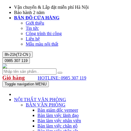
Vận chuyển & Lắp đặt miễn phí Hà Nội
Bảo hành 2 năm
BẢN ĐỒ CỬA HÀNG
Giới thiệu
Tin tức
Công trình thi công
Liên hệ
Mẫu màu nội thất
8h-21h(T2-CN )
0985 307 119
Giỏ hàng
HOTLINE: 0985 307 119
Toggle navigation
MENU
NỘI THẤT VĂN PHÒNG
BÀN VĂN PHÒNG
Bàn giám đốc verneer
Bàn làm việc lãnh đạo
Bàn làm việc nhân viên
Bàn làm việc chân gỗ