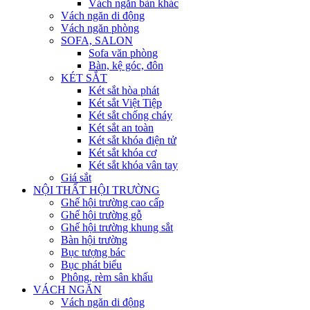
Vách ngăn bàn khác
Vách ngăn di động
Vách ngăn phòng
SOFA, SALON
Sofa văn phòng
Bàn, kệ góc, đôn
KÉT SẮT
Két sắt hòa phát
Két sắt Việt Tiệp
Két sắt chống cháy
Két sắt an toàn
Két sắt khóa điện tử
Két sắt khóa cơ
Két sắt khóa vân tay
Giá sắt
NỘI THẤT HỘI TRƯỜNG
Ghế hội trường cao cấp
Ghế hội trường gỗ
Ghế hội trường khung sắt
Bàn hội trường
Bục tượng bác
Bục phát biểu
Phông, rèm sân khấu
VÁCH NGĂN
Vách ngăn di động