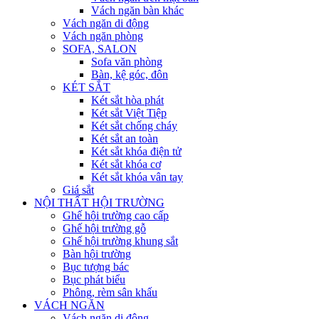
Vách ngăn bàn khác
Vách ngăn di động
Vách ngăn phòng
SOFA, SALON
Sofa văn phòng
Bàn, kệ góc, đôn
KÉT SẮT
Két sắt hòa phát
Két sắt Việt Tiệp
Két sắt chống cháy
Két sắt an toàn
Két sắt khóa điện tử
Két sắt khóa cơ
Két sắt khóa vân tay
Giá sắt
NỘI THẤT HỘI TRƯỜNG
Ghế hội trường cao cấp
Ghế hội trường gỗ
Ghế hội trường khung sắt
Bàn hội trường
Bục tượng bác
Bục phát biểu
Phông, rèm sân khấu
VÁCH NGĂN
Vách ngăn di động