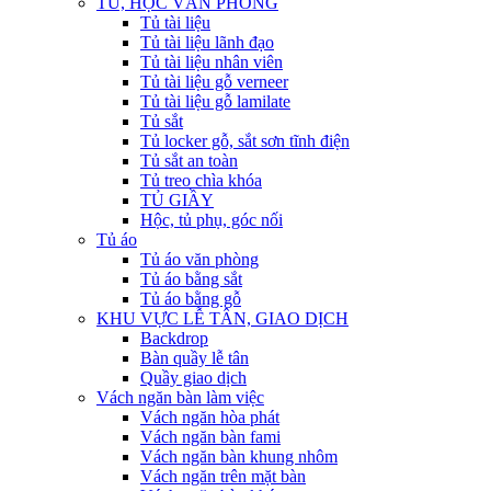
TỦ, HỘC VĂN PHÒNG
Tủ tài liệu
Tủ tài liệu lãnh đạo
Tủ tài liệu nhân viên
Tủ tài liệu gỗ verneer
Tủ tài liệu gỗ lamilate
Tủ sắt
Tủ locker gỗ, sắt sơn tĩnh điện
Tủ sắt an toàn
Tủ treo chìa khóa
TỦ GIẦY
Hộc, tủ phụ, góc nối
Tủ áo
Tủ áo văn phòng
Tủ áo bằng sắt
Tủ áo bằng gỗ
KHU VỰC LỄ TÂN, GIAO DỊCH
Backdrop
Bàn quầy lễ tân
Quầy giao dịch
Vách ngăn bàn làm việc
Vách ngăn hòa phát
Vách ngăn bàn fami
Vách ngăn bàn khung nhôm
Vách ngăn trên mặt bàn