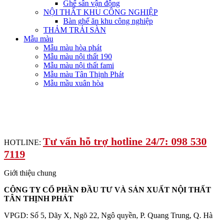
Ghế sân vận động
NỘI THẤT KHU CÔNG NGHIỆP
Bàn ghế ăn khu công nghiệp
THẢM TRẢI SÀN
Mẫu màu
Mẫu màu hòa phát
Mẫu màu nội thất 190
Mẫu màu nội thất fami
Mẫu màu Tân Thịnh Phát
Mẫu mầu xuân hòa
Tư vấn hỗ trợ hotline 24/7: 098 530
HOTLINE:
7119
Giới thiệu chung
CÔNG TY CỔ PHẦN ĐẦU TƯ VÀ SẢN XUẤT NỘI THẤT
TÂN THỊNH PHÁT
VPGD: Số 5, Dãy X, Ngõ 22, Ngô quyền, P. Quang Trung, Q. Hà