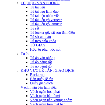
TỦ, HỘC VĂN PHÒNG
Tủ tài liệu
Tủ tài liệu lãnh đạo
Tủ tài liệu nhân viên
Tủ tài liệu gỗ verneer
Tủ tài liệu gỗ lamilate
Tủ sắt
Tủ locker gỗ, sắt sơn tĩnh điện
Tủ sắt an toàn
Tủ treo chìa khóa
TỦ GIẦY
Hộc, tủ phụ, góc nối
Tủ áo
Tủ áo văn phòng
Tủ áo bằng sắt
Tủ áo bằng gỗ
KHU VỰC LỄ TÂN, GIAO DỊCH
Backdrop
Bàn quầy lễ tân
Quầy giao dịch
Vách ngăn bàn làm việc
Vách ngăn hòa phát
Vách ngăn bàn fami
Vách ngăn bàn khung nhôm
Vách ngăn trên mặt bàn