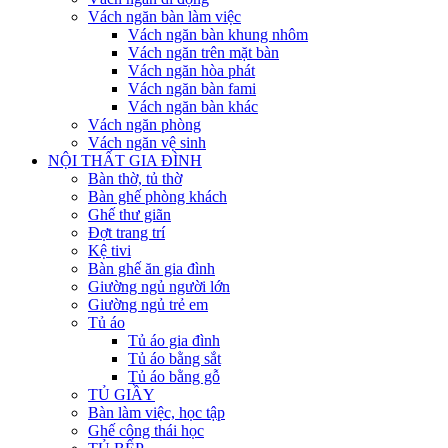
Vách ngăn bàn làm việc
Vách ngăn bàn khung nhôm
Vách ngăn trên mặt bàn
Vách ngăn hòa phát
Vách ngăn bàn fami
Vách ngăn bàn khác
Vách ngăn phòng
Vách ngăn vệ sinh
NỘI THẤT GIA ĐÌNH
Bàn thờ, tủ thờ
Bàn ghế phòng khách
Ghế thư giãn
Đợt trang trí
Kệ tivi
Bàn ghế ăn gia đình
Giường ngủ người lớn
Giường ngủ trẻ em
Tủ áo
Tủ áo gia đình
Tủ áo bằng sắt
Tủ áo bằng gỗ
TỦ GIẦY
Bàn làm việc, học tập
Ghế công thái học