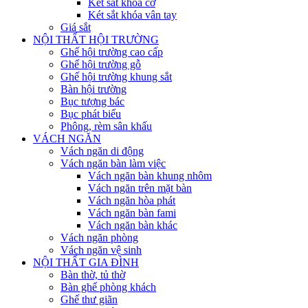
Két sắt khóa cơ
Két sắt khóa vân tay
Giá sắt
NỘI THẤT HỘI TRƯỜNG
Ghế hội trường cao cấp
Ghế hội trường gỗ
Ghế hội trường khung sắt
Bàn hội trường
Bục tượng bác
Bục phát biểu
Phông, rèm sân khấu
VÁCH NGĂN
Vách ngăn di động
Vách ngăn bàn làm việc
Vách ngăn bàn khung nhôm
Vách ngăn trên mặt bàn
Vách ngăn hòa phát
Vách ngăn bàn fami
Vách ngăn bàn khác
Vách ngăn phòng
Vách ngăn vệ sinh
NỘI THẤT GIA ĐÌNH
Bàn thờ, tủ thờ
Bàn ghế phòng khách
Ghế thư giãn