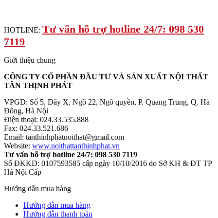
Tư vấn hỗ trợ hotline 24/7: 098 530
HOTLINE:
7119
Giới thiệu chung
CÔNG TY CỔ PHẦN ĐẦU TƯ VÀ SẢN XUẤT NỘI THẤT
TÂN THỊNH PHÁT
VPGD: Số 5, Dãy X, Ngõ 22, Ngô quyền, P. Quang Trung, Q. Hà
Đông, Hà Nội
Điện thoại: 024.33.535.888
Fax: 024.33.521.686
Email: tanthinhphatnoithat@gmail.com
Website:
www.noithattanthinhphat.vn
Tư vấn hỗ trợ hotline 24/7: 098 530 7119
Số ĐKKD: 0107593585 cấp ngày 10/10/2016 do Sở KH & ĐT TP
Hà Nội Cấp
Hướng dẫn mua hàng
Hướng dẫn mua hàng
Hướng dẫn thanh toán