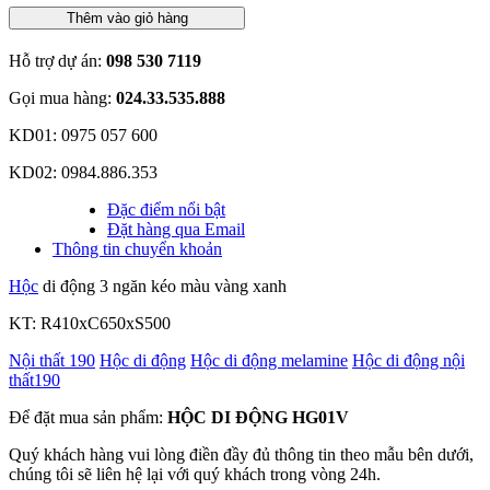
Thêm vào giỏ hàng
Hỗ trợ dự án:
098 530 7119
Gọi mua hàng:
024.33.535.888
KD01: 0975 057 600
KD02: 0984.886.353
Đặc điểm nổi bật
Đặt hàng qua Email
Thông tin chuyển khoản
Hộc
di động 3 ngăn kéo màu vàng xanh
KT: R410xC650xS500
Nội thất 190
Hộc di động
Hộc di động melamine
Hộc di động nội
thất190
Để đặt mua sản phẩm:
HỘC DI ĐỘNG HG01V
Quý khách hàng vui lòng điền đầy đủ thông tin theo mẫu bên dưới,
chúng tôi sẽ liên hệ lại với quý khách trong vòng 24h.