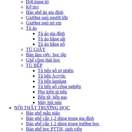
Đợt trang trí
Kệ tivi
Bàn ghế ăn gia đình
Giường ngủ người lớn
Giường ngủ trẻ em
Tủ áo
Tủ áo gia đình
Tủ áo bằng sắt
Tủ áo bằng gỗ
TỦ GIẦY
Bàn làm việc, học tập
Ghế công thái học
TỦ BẾP
Tủ bếp gỗ tự nhiên
Tủ bếp Acrylic
Tủ bếp lamilate
Tủ bếp gỗ công nghiệp
Phụ kiện tủ bếp
Bếp từ, bếp gas
Máy hút mùi
NỘI THẤT TRƯỜNG HỌC
Bàn ghế mẫu giáo
Bàn ghế cấp 1,2 dùng trong gia đình
Bàn ghế cấp 1,2 dùng trong trường học
Bàn ghế học PTTH, sinh viên