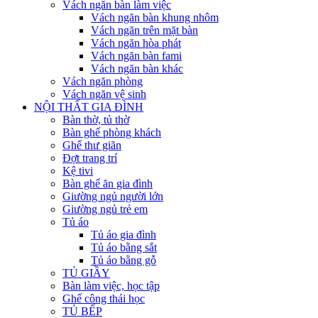
Vách ngăn bàn làm việc
Vách ngăn bàn khung nhôm
Vách ngăn trên mặt bàn
Vách ngăn hòa phát
Vách ngăn bàn fami
Vách ngăn bàn khác
Vách ngăn phòng
Vách ngăn vệ sinh
NỘI THẤT GIA ĐÌNH
Bàn thờ, tủ thờ
Bàn ghế phòng khách
Ghế thư giãn
Đợt trang trí
Kệ tivi
Bàn ghế ăn gia đình
Giường ngủ người lớn
Giường ngủ trẻ em
Tủ áo
Tủ áo gia đình
Tủ áo bằng sắt
Tủ áo bằng gỗ
TỦ GIẦY
Bàn làm việc, học tập
Ghế công thái học
TỦ BẾP