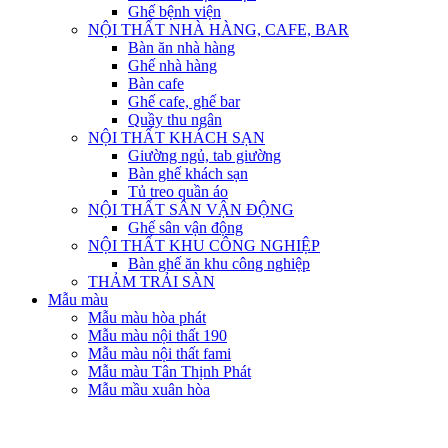
Ghế bệnh viện
NỘI THẤT NHÀ HÀNG, CAFE, BAR
Bàn ăn nhà hàng
Ghế nhà hàng
Bàn cafe
Ghế cafe, ghế bar
Quầy thu ngân
NỘI THẤT KHÁCH SẠN
Giường ngủ, tab giường
Bàn ghế khách sạn
Tủ treo quần áo
NỘI THẤT SÂN VẬN ĐỘNG
Ghế sân vận động
NỘI THẤT KHU CÔNG NGHIỆP
Bàn ghế ăn khu công nghiệp
THẢM TRẢI SÀN
Mẫu màu
Mẫu màu hòa phát
Mẫu màu nội thất 190
Mẫu màu nội thất fami
Mẫu màu Tân Thịnh Phát
Mẫu mầu xuân hòa