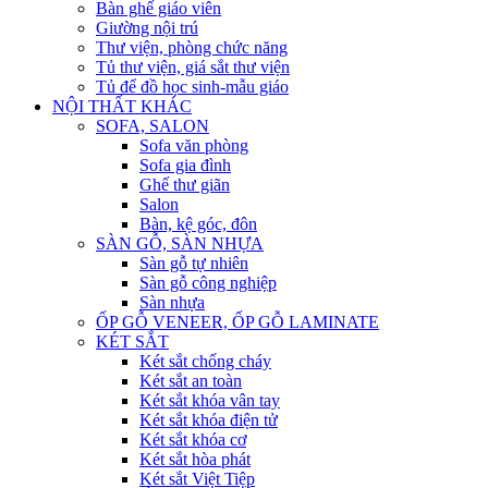
Bàn ghế giáo viên
Giường nội trú
Thư viện, phòng chức năng
Tủ thư viện, giá sắt thư viện
Tủ để đồ học sinh-mẫu giáo
NỘI THẤT KHÁC
SOFA, SALON
Sofa văn phòng
Sofa gia đình
Ghế thư giãn
Salon
Bàn, kệ góc, đôn
SÀN GỖ, SÀN NHỰA
Sàn gỗ tự nhiên
Sàn gỗ công nghiệp
Sàn nhựa
ỐP GỖ VENEER, ỐP GỖ LAMINATE
KÉT SẮT
Két sắt chống cháy
Két sắt an toàn
Két sắt khóa vân tay
Két sắt khóa điện tử
Két sắt khóa cơ
Két sắt hòa phát
Két sắt Việt Tiệp