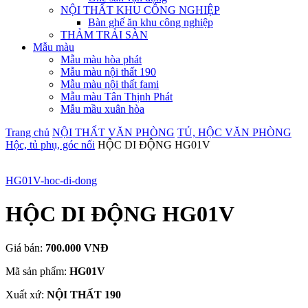
NỘI THẤT KHU CÔNG NGHIỆP
Bàn ghế ăn khu công nghiệp
THẢM TRẢI SÀN
Mẫu màu
Mẫu màu hòa phát
Mẫu màu nội thất 190
Mẫu màu nội thất fami
Mẫu màu Tân Thịnh Phát
Mẫu mầu xuân hòa
Trang chủ
NỘI THẤT VĂN PHÒNG
TỦ, HỘC VĂN PHÒNG
Hộc, tủ phụ, góc nối
HỘC DI ĐỘNG HG01V
HG01V-hoc-di-dong
HỘC DI ĐỘNG HG01V
Giá bán:
700.000 VNĐ
Mã sản phẩm:
HG01V
Xuất xứ:
NỘI THẤT 190