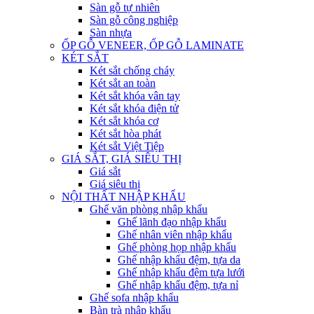
Sàn gỗ tự nhiên
Sàn gỗ công nghiệp
Sàn nhựa
ỐP GỖ VENEER, ỐP GỖ LAMINATE
KÉT SẮT
Két sắt chống cháy
Két sắt an toàn
Két sắt khóa vân tay
Két sắt khóa điện tử
Két sắt khóa cơ
Két sắt hòa phát
Két sắt Việt Tiệp
GIÁ SẮT, GIÁ SIÊU THỊ
Giá sắt
Giá siêu thị
NỘI THẤT NHẬP KHẨU
Ghế văn phòng nhập khẩu
Ghế lãnh đạo nhập khẩu
Ghế nhân viên nhập khẩu
Ghế phòng họp nhập khẩu
Ghế nhập khẩu đệm, tựa da
Ghế nhập khẩu đệm tựa lưới
Ghế nhập khẩu đệm, tựa nỉ
Ghế sofa nhập khẩu
Bàn trà nhập khẩu