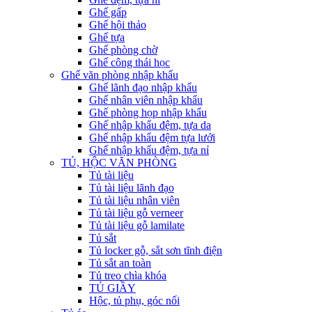
Ghế gấp
Ghế hội thảo
Ghế tựa
Ghế phòng chờ
Ghế công thái học
Ghế văn phòng nhập khẩu
Ghế lãnh đạo nhập khẩu
Ghế nhân viên nhập khẩu
Ghế phòng họp nhập khẩu
Ghế nhập khẩu đệm, tựa da
Ghế nhập khẩu đệm tựa lưới
Ghế nhập khẩu đệm, tựa nỉ
TỦ, HỘC VĂN PHÒNG
Tủ tài liệu
Tủ tài liệu lãnh đạo
Tủ tài liệu nhân viên
Tủ tài liệu gỗ verneer
Tủ tài liệu gỗ lamilate
Tủ sắt
Tủ locker gỗ, sắt sơn tĩnh điện
Tủ sắt an toàn
Tủ treo chìa khóa
TỦ GIẦY
Hộc, tủ phụ, góc nối