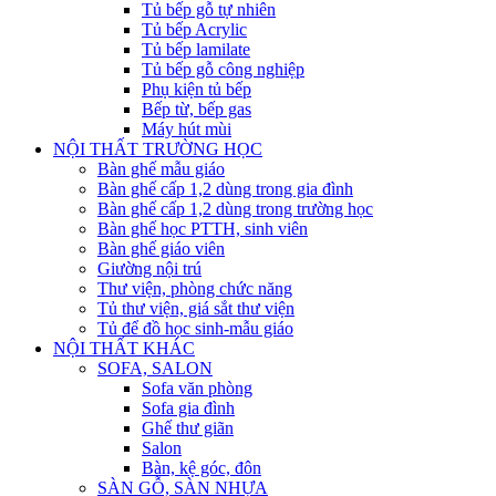
Tủ bếp gỗ tự nhiên
Tủ bếp Acrylic
Tủ bếp lamilate
Tủ bếp gỗ công nghiệp
Phụ kiện tủ bếp
Bếp từ, bếp gas
Máy hút mùi
NỘI THẤT TRƯỜNG HỌC
Bàn ghế mẫu giáo
Bàn ghế cấp 1,2 dùng trong gia đình
Bàn ghế cấp 1,2 dùng trong trường học
Bàn ghế học PTTH, sinh viên
Bàn ghế giáo viên
Giường nội trú
Thư viện, phòng chức năng
Tủ thư viện, giá sắt thư viện
Tủ để đồ học sinh-mẫu giáo
NỘI THẤT KHÁC
SOFA, SALON
Sofa văn phòng
Sofa gia đình
Ghế thư giãn
Salon
Bàn, kệ góc, đôn
SÀN GỖ, SÀN NHỰA