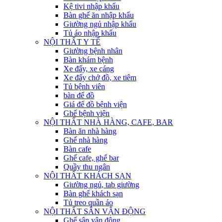
Kệ tivi nhập khẩu
Bàn ghế ăn nhập khẩu
Giường ngủ nhập khẩu
Tủ áo nhập khẩu
NỘI THẤT Y TẾ
Giường bệnh nhân
Bàn khám bệnh
Xe đẩy, xe cáng
Xe đẩy chở đồ, xe tiêm
Tủ bệnh viên
bàn để đồ
Giá để đồ bệnh viện
Ghế bệnh viện
NỘI THẤT NHÀ HÀNG, CAFE, BAR
Bàn ăn nhà hàng
Ghế nhà hàng
Bàn cafe
Ghế cafe, ghế bar
Quầy thu ngân
NỘI THẤT KHÁCH SẠN
Giường ngủ, tab giường
Bàn ghế khách sạn
Tủ treo quần áo
NỘI THẤT SÂN VẬN ĐỘNG
Ghế sân vận động