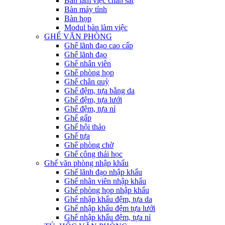
Bàn làm việc chân sắt
Bàn máy tính
Bàn họp
Modul bàn làm việc
GHẾ VĂN PHÒNG
Ghế lãnh đạo cao cấp
Ghế lãnh đạo
Ghế nhân viên
Ghế phòng họp
Ghế chân quỳ
Ghế đệm, tựa bằng da
Ghế đệm, tựa lưới
Ghế đệm, tựa nỉ
Ghế gấp
Ghế hội thảo
Ghế tựa
Ghế phòng chờ
Ghế công thái học
Ghế văn phòng nhập khẩu
Ghế lãnh đạo nhập khẩu
Ghế nhân viên nhập khẩu
Ghế phòng họp nhập khẩu
Ghế nhập khẩu đệm, tựa da
Ghế nhập khẩu đệm tựa lưới
Ghế nhập khẩu đệm, tựa nỉ