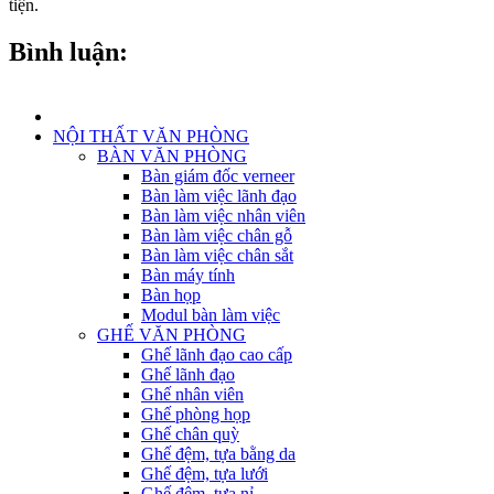
tiện.
Bình luận:
NỘI THẤT VĂN PHÒNG
BÀN VĂN PHÒNG
Bàn giám đốc verneer
Bàn làm việc lãnh đạo
Bàn làm việc nhân viên
Bàn làm việc chân gỗ
Bàn làm việc chân sắt
Bàn máy tính
Bàn họp
Modul bàn làm việc
GHẾ VĂN PHÒNG
Ghế lãnh đạo cao cấp
Ghế lãnh đạo
Ghế nhân viên
Ghế phòng họp
Ghế chân quỳ
Ghế đệm, tựa bằng da
Ghế đệm, tựa lưới
Ghế đệm, tựa nỉ