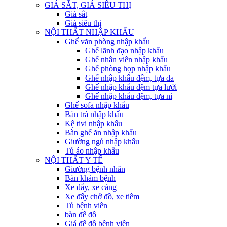
GIÁ SẮT, GIÁ SIÊU THỊ
Giá sắt
Giá siêu thị
NỘI THẤT NHẬP KHẨU
Ghế văn phòng nhập khẩu
Ghế lãnh đạo nhập khẩu
Ghế nhân viên nhập khẩu
Ghế phòng họp nhập khẩu
Ghế nhập khẩu đệm, tựa da
Ghế nhập khẩu đệm tựa lưới
Ghế nhập khẩu đệm, tựa nỉ
Ghế sofa nhập khẩu
Bàn trà nhập khẩu
Kệ tivi nhập khẩu
Bàn ghế ăn nhập khẩu
Giường ngủ nhập khẩu
Tủ áo nhập khẩu
NỘI THẤT Y TẾ
Giường bệnh nhân
Bàn khám bệnh
Xe đẩy, xe cáng
Xe đẩy chở đồ, xe tiêm
Tủ bệnh viên
bàn để đồ
Giá để đồ bệnh viện