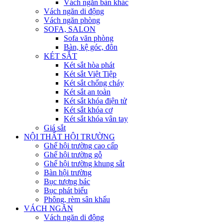
Vách ngăn bàn khác
Vách ngăn di động
Vách ngăn phòng
SOFA, SALON
Sofa văn phòng
Bàn, kệ góc, đôn
KÉT SẮT
Két sắt hòa phát
Két sắt Việt Tiệp
Két sắt chống cháy
Két sắt an toàn
Két sắt khóa điện tử
Két sắt khóa cơ
Két sắt khóa vân tay
Giá sắt
NỘI THẤT HỘI TRƯỜNG
Ghế hội trường cao cấp
Ghế hội trường gỗ
Ghế hội trường khung sắt
Bàn hội trường
Bục tượng bác
Bục phát biểu
Phông, rèm sân khấu
VÁCH NGĂN
Vách ngăn di động