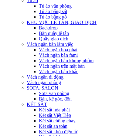
Tủ áo
Tủ áo văn phòng
Tủ áo bằng sắt
Tủ áo bằng gỗ
KHU VỰC LỄ TÂN, GIAO DỊCH
Backdrop
Bàn quầy lễ tân
Quầy giao dịch
Vách ngăn bàn làm việc
Vách ngăn hòa phát
Vách ngăn bàn fami
Vách ngăn bàn khung nhôm
Vách ngăn trên mặt bàn
Vách ngăn bàn khác
Vách ngăn di động
Vách ngăn phòng
SOFA, SALON
Sofa văn phòng
Bàn, kệ góc, đôn
KÉT SẮT
Két sắt hòa phát
Két sắt Việt Tiệp
Két sắt chống cháy
Két sắt an toàn
Két sắt khóa điện tử