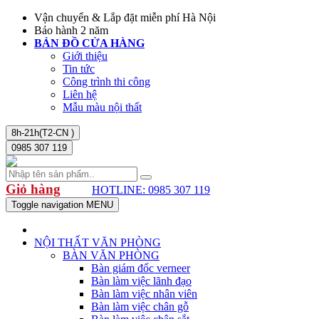
Vận chuyển & Lắp đặt miễn phí Hà Nội
Bảo hành 2 năm
BẢN ĐỒ CỬA HÀNG
Giới thiệu
Tin tức
Công trình thi công
Liên hệ
Mẫu màu nội thất
8h-21h(T2-CN )
0985 307 119
Giỏ hàng
HOTLINE: 0985 307 119
Toggle navigation
MENU
NỘI THẤT VĂN PHÒNG
BÀN VĂN PHÒNG
Bàn giám đốc verneer
Bàn làm việc lãnh đạo
Bàn làm việc nhân viên
Bàn làm việc chân gỗ