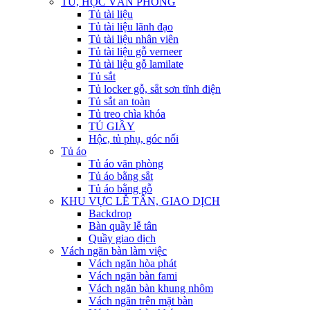
TỦ, HỘC VĂN PHÒNG
Tủ tài liệu
Tủ tài liệu lãnh đạo
Tủ tài liệu nhân viên
Tủ tài liệu gỗ verneer
Tủ tài liệu gỗ lamilate
Tủ sắt
Tủ locker gỗ, sắt sơn tĩnh điện
Tủ sắt an toàn
Tủ treo chìa khóa
TỦ GIẦY
Hộc, tủ phụ, góc nối
Tủ áo
Tủ áo văn phòng
Tủ áo bằng sắt
Tủ áo bằng gỗ
KHU VỰC LỄ TÂN, GIAO DỊCH
Backdrop
Bàn quầy lễ tân
Quầy giao dịch
Vách ngăn bàn làm việc
Vách ngăn hòa phát
Vách ngăn bàn fami
Vách ngăn bàn khung nhôm
Vách ngăn trên mặt bàn