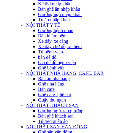
Kệ tivi nhập khẩu
Bàn ghế ăn nhập khẩu
Giường ngủ nhập khẩu
Tủ áo nhập khẩu
NỘI THẤT Y TẾ
Giường bệnh nhân
Bàn khám bệnh
Xe đẩy, xe cáng
Xe đẩy chở đồ, xe tiêm
Tủ bệnh viên
bàn để đồ
Giá để đồ bệnh viện
Ghế bệnh viện
NỘI THẤT NHÀ HÀNG, CAFE, BAR
Bàn ăn nhà hàng
Ghế nhà hàng
Bàn cafe
Ghế cafe, ghế bar
Quầy thu ngân
NỘI THẤT KHÁCH SẠN
Giường ngủ, tab giường
Bàn ghế khách sạn
Tủ treo quần áo
NỘI THẤT SÂN VẬN ĐỘNG
Ghế sân vận động