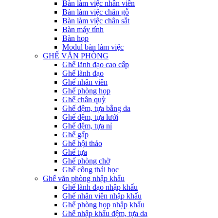
Bàn làm việc nhân viên
Bàn làm việc chân gỗ
Bàn làm việc chân sắt
Bàn máy tính
Bàn họp
Modul bàn làm việc
GHẾ VĂN PHÒNG
Ghế lãnh đạo cao cấp
Ghế lãnh đạo
Ghế nhân viên
Ghế phòng họp
Ghế chân quỳ
Ghế đệm, tựa bằng da
Ghế đệm, tựa lưới
Ghế đệm, tựa nỉ
Ghế gấp
Ghế hội thảo
Ghế tựa
Ghế phòng chờ
Ghế công thái học
Ghế văn phòng nhập khẩu
Ghế lãnh đạo nhập khẩu
Ghế nhân viên nhập khẩu
Ghế phòng họp nhập khẩu
Ghế nhập khẩu đệm, tựa da