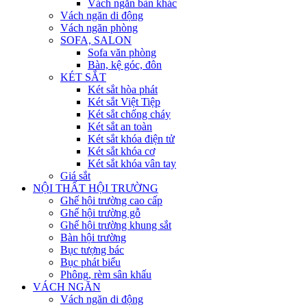
Vách ngăn bàn khác
Vách ngăn di động
Vách ngăn phòng
SOFA, SALON
Sofa văn phòng
Bàn, kệ góc, đôn
KÉT SẮT
Két sắt hòa phát
Két sắt Việt Tiệp
Két sắt chống cháy
Két sắt an toàn
Két sắt khóa điện tử
Két sắt khóa cơ
Két sắt khóa vân tay
Giá sắt
NỘI THẤT HỘI TRƯỜNG
Ghế hội trường cao cấp
Ghế hội trường gỗ
Ghế hội trường khung sắt
Bàn hội trường
Bục tượng bác
Bục phát biểu
Phông, rèm sân khấu
VÁCH NGĂN
Vách ngăn di động