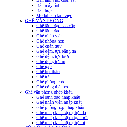
Bàn làm việc chân sắt
Bàn máy tính
Bàn họp
Modul bàn làm việc
GHẾ VĂN PHÒNG
Ghế lãnh đạo cao cấp
Ghế lãnh đạo
Ghế nhân viên
Ghế phòng họp
Ghế chân quỳ
Ghế đệm, tựa bằng da
Ghế đệm, tựa lưới
Ghế đệm, tựa nỉ
Ghế gấp
Ghế hội thảo
Ghế tựa
Ghế phòng chờ
Ghế công thái học
Ghế văn phòng nhập khẩu
Ghế lãnh đạo nhập khẩu
Ghế nhân viên nhập khẩu
Ghế phòng họp nhập khẩu
Ghế nhập khẩu đệm, tựa da
Ghế nhập khẩu đệm tựa lưới
Ghế nhập khẩu đệm, tựa nỉ