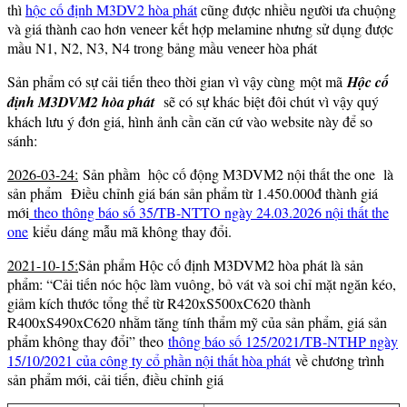
thì
hộc cố định M3DV2 hòa phát
cũng được nhiều người ưa chuộng
và giá thành cao hơn veneer kết hợp melamine nhưng sử dụng được
mầu N1, N2, N3, N4 trong bảng mầu veneer hòa phát
Sản phẩm có sự cải tiến theo thời gian vì vậy cùng một mã
Hộc cố
định M3DVM2 hòa phát
sẽ có sự khác biệt đôi chút vì vậy quý
khách lưu ý đơn giá, hình ảnh cần căn cứ vào website này để so
sánh:
2026-03-24:
Sản phầm hộc cố động M3DVM2 nội thất the one là
sản phẩm Điều chỉnh giá bán sản phẩm từ 1.450.000đ thành giá
mới
theo thông báo số 35/TB-NTTO ngày 24.03.2026 nội thất the
one
kiểu dáng mẫu mã không thay đổi.
2021-10-15:
Sản phẩm Hộc cố định M3DVM2 hòa phát là sản
phẩm: “Cải tiến nóc hộc làm vuông, bỏ vát và soi chỉ mặt ngăn kéo,
giảm kích thước tổng thể từ R420xS500xC620 thành
R400xS490xC620 nhằm tăng tính thẩm mỹ của sản phẩm, giá sản
phẩm không thay đổi” theo
thông báo số 125/2021/TB-NTHP ngày
15/10/2021 của công ty cổ phần nội thất hòa phát
về chương trình
sản phẩm mới, cải tiến, điều chỉnh giá