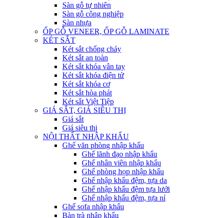
Sàn gỗ tự nhiên
Sàn gỗ công nghiệp
Sàn nhựa
ỐP GỖ VENEER, ỐP GỖ LAMINATE
KÉT SẮT
Két sắt chống cháy
Két sắt an toàn
Két sắt khóa vân tay
Két sắt khóa điện tử
Két sắt khóa cơ
Két sắt hòa phát
Két sắt Việt Tiệp
GIÁ SẮT, GIÁ SIÊU THỊ
Giá sắt
Giá siêu thị
NỘI THẤT NHẬP KHẨU
Ghế văn phòng nhập khẩu
Ghế lãnh đạo nhập khẩu
Ghế nhân viên nhập khẩu
Ghế phòng họp nhập khẩu
Ghế nhập khẩu đệm, tựa da
Ghế nhập khẩu đệm tựa lưới
Ghế nhập khẩu đệm, tựa nỉ
Ghế sofa nhập khẩu
Bàn trà nhập khẩu