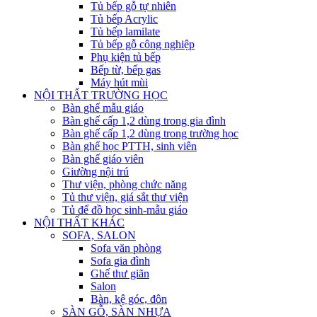
Tủ bếp gỗ tự nhiên
Tủ bếp Acrylic
Tủ bếp lamilate
Tủ bếp gỗ công nghiệp
Phụ kiện tủ bếp
Bếp từ, bếp gas
Máy hút mùi
NỘI THẤT TRƯỜNG HỌC
Bàn ghế mẫu giáo
Bàn ghế cấp 1,2 dùng trong gia đình
Bàn ghế cấp 1,2 dùng trong trường học
Bàn ghế học PTTH, sinh viên
Bàn ghế giáo viên
Giường nội trú
Thư viện, phòng chức năng
Tủ thư viện, giá sắt thư viện
Tủ để đồ học sinh-mẫu giáo
NỘI THẤT KHÁC
SOFA, SALON
Sofa văn phòng
Sofa gia đình
Ghế thư giãn
Salon
Bàn, kệ góc, đôn
SÀN GỖ, SÀN NHỰA