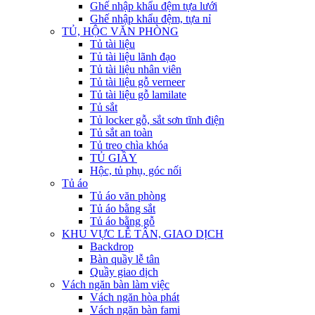
Ghế nhập khẩu đệm tựa lưới
Ghế nhập khẩu đệm, tựa nỉ
TỦ, HỘC VĂN PHÒNG
Tủ tài liệu
Tủ tài liệu lãnh đạo
Tủ tài liệu nhân viên
Tủ tài liệu gỗ verneer
Tủ tài liệu gỗ lamilate
Tủ sắt
Tủ locker gỗ, sắt sơn tĩnh điện
Tủ sắt an toàn
Tủ treo chìa khóa
TỦ GIẦY
Hộc, tủ phụ, góc nối
Tủ áo
Tủ áo văn phòng
Tủ áo bằng sắt
Tủ áo bằng gỗ
KHU VỰC LỄ TÂN, GIAO DỊCH
Backdrop
Bàn quầy lễ tân
Quầy giao dịch
Vách ngăn bàn làm việc
Vách ngăn hòa phát
Vách ngăn bàn fami