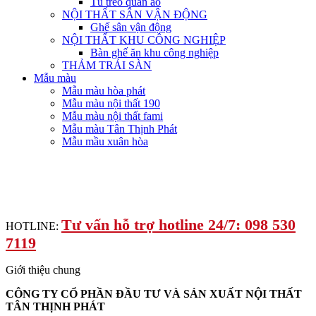
Tủ treo quần áo
NỘI THẤT SÂN VẬN ĐỘNG
Ghế sân vận động
NỘI THẤT KHU CÔNG NGHIỆP
Bàn ghế ăn khu công nghiệp
THẢM TRẢI SÀN
Mẫu màu
Mẫu màu hòa phát
Mẫu màu nội thất 190
Mẫu màu nội thất fami
Mẫu màu Tân Thịnh Phát
Mẫu mầu xuân hòa
Tư vấn hỗ trợ hotline 24/7: 098 530
HOTLINE:
7119
Giới thiệu chung
CÔNG TY CỔ PHẦN ĐẦU TƯ VÀ SẢN XUẤT NỘI THẤT
TÂN THỊNH PHÁT