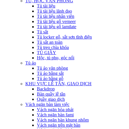
TỦ, HỘC VĂN PHÒNG
Tủ tài liệu
Tủ tài liệu lãnh đạo
Tủ tài liệu nhân viên
Tủ tài liệu gỗ verneer
Tủ tài liệu gỗ lamilate
Tủ sắt
Tủ locker gỗ, sắt sơn tĩnh điện
Tủ sắt an toàn
Tủ treo chìa khóa
TỦ GIẦY
Hộc, tủ phụ, góc nối
Tủ áo
Tủ áo văn phòng
Tủ áo bằng sắt
Tủ áo bằng gỗ
KHU VỰC LỄ TÂN, GIAO DỊCH
Backdrop
Bàn quầy lễ tân
Quầy giao dịch
Vách ngăn bàn làm việc
Vách ngăn hòa phát
Vách ngăn bàn fami
Vách ngăn bàn khung nhôm
Vách ngăn trên mặt bàn