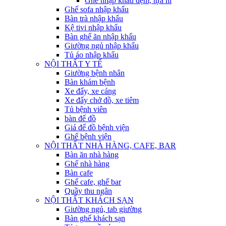
Ghế nhập khẩu đệm, tựa nỉ
Ghế sofa nhập khẩu
Bàn trà nhập khẩu
Kệ tivi nhập khẩu
Bàn ghế ăn nhập khẩu
Giường ngủ nhập khẩu
Tủ áo nhập khẩu
NỘI THẤT Y TẾ
Giường bệnh nhân
Bàn khám bệnh
Xe đẩy, xe cáng
Xe đẩy chở đồ, xe tiêm
Tủ bệnh viên
bàn để đồ
Giá để đồ bệnh viện
Ghế bệnh viện
NỘI THẤT NHÀ HÀNG, CAFE, BAR
Bàn ăn nhà hàng
Ghế nhà hàng
Bàn cafe
Ghế cafe, ghế bar
Quầy thu ngân
NỘI THẤT KHÁCH SẠN
Giường ngủ, tab giường
Bàn ghế khách sạn