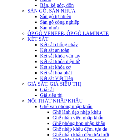
Bàn, kệ góc, đôn
SÀN GỖ, SÀN NHỰA
Sàn gỗ tự nhiên
Sàn gỗ công nghiệp
Sàn nhựa
ỐP GỖ VENEER, ỐP GỖ LAMINATE
KÉT SẮT
Két sắt chống cháy
Két sắt an toàn
Két sắt khóa vân tay
Két sắt khóa điện tử
Két sắt khóa cơ
Két sắt hòa phát
Két sắt Việt Tiệp
GIÁ SẮT, GIÁ SIÊU THỊ
Giá sắt
Giá siêu thị
NỘI THẤT NHẬP KHẨU
Ghế văn phòng nhập khẩu
Ghế lãnh đạo nhập khẩu
Ghế nhân viên nhập khẩu
Ghế phòng họp nhập khẩu
Ghế nhập khẩu đệm, tựa da
Ghế nhập khẩu đệm tựa lưới