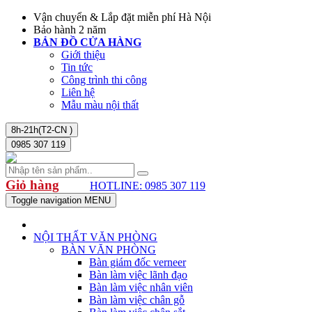
Vận chuyển & Lắp đặt miễn phí Hà Nội
Bảo hành 2 năm
BẢN ĐỒ CỬA HÀNG
Giới thiệu
Tin tức
Công trình thi công
Liên hệ
Mẫu màu nội thất
8h-21h(T2-CN )
0985 307 119
Giỏ hàng
HOTLINE: 0985 307 119
Toggle navigation
MENU
NỘI THẤT VĂN PHÒNG
BÀN VĂN PHÒNG
Bàn giám đốc verneer
Bàn làm việc lãnh đạo
Bàn làm việc nhân viên
Bàn làm việc chân gỗ