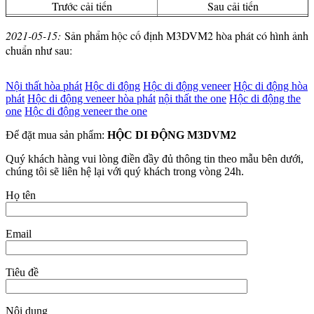
Trước cải tiến
Sau cải tiến
2021-05-15:
Sản phẩm hộc cố định M3DVM2 hòa phát có hình ảnh
chuẩn như sau:
Nội thất hòa phát
Hộc di động
Hộc di động veneer
Hộc di động hòa
phát
Hộc di động veneer hòa phát
nội thất the one
Hộc di động the
one
Hộc di động veneer the one
Để đặt mua sản phẩm:
HỘC DI ĐỘNG M3DVM2
Quý khách hàng vui lòng điền đầy đủ thông tin theo mẫu bên dưới,
chúng tôi sẽ liên hệ lại với quý khách trong vòng 24h.
Họ tên
Email
Tiêu đề
Nội dung