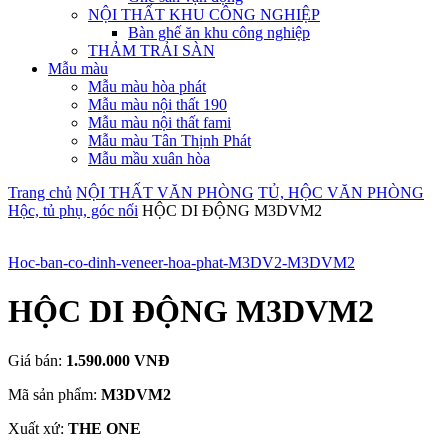
NỘI THẤT KHU CÔNG NGHIỆP
Bàn ghế ăn khu công nghiệp
THẢM TRẢI SÀN
Mẫu màu
Mẫu màu hòa phát
Mẫu màu nội thất 190
Mẫu màu nội thất fami
Mẫu màu Tân Thịnh Phát
Mẫu mầu xuân hòa
Trang chủ
NỘI THẤT VĂN PHÒNG
TỦ, HỘC VĂN PHÒNG
Hộc, tủ phụ, góc nối
HỘC DI ĐỘNG M3DVM2
Hoc-ban-co-dinh-veneer-hoa-phat-M3DV2-M3DVM2
HỘC DI ĐỘNG M3DVM2
Giá bán:
1.590.000 VNĐ
Mã sản phẩm:
M3DVM2
Xuất xứ:
THE ONE