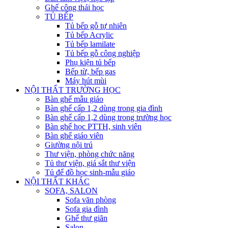
Ghế công thái học
TỦ BẾP
Tủ bếp gỗ tự nhiên
Tủ bếp Acrylic
Tủ bếp lamilate
Tủ bếp gỗ công nghiệp
Phụ kiện tủ bếp
Bếp từ, bếp gas
Máy hút mùi
NỘI THẤT TRƯỜNG HỌC
Bàn ghế mẫu giáo
Bàn ghế cấp 1,2 dùng trong gia đình
Bàn ghế cấp 1,2 dùng trong trường học
Bàn ghế học PTTH, sinh viên
Bàn ghế giáo viên
Giường nội trú
Thư viện, phòng chức năng
Tủ thư viện, giá sắt thư viện
Tủ để đồ học sinh-mẫu giáo
NỘI THẤT KHÁC
SOFA, SALON
Sofa văn phòng
Sofa gia đình
Ghế thư giãn
Salon