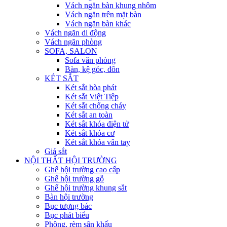
Vách ngăn bàn khung nhôm
Vách ngăn trên mặt bàn
Vách ngăn bàn khác
Vách ngăn di động
Vách ngăn phòng
SOFA, SALON
Sofa văn phòng
Bàn, kệ góc, đôn
KÉT SẮT
Két sắt hòa phát
Két sắt Việt Tiệp
Két sắt chống cháy
Két sắt an toàn
Két sắt khóa điện tử
Két sắt khóa cơ
Két sắt khóa vân tay
Giá sắt
NỘI THẤT HỘI TRƯỜNG
Ghế hội trường cao cấp
Ghế hội trường gỗ
Ghế hội trường khung sắt
Bàn hội trường
Bục tượng bác
Bục phát biểu
Phông, rèm sân khấu