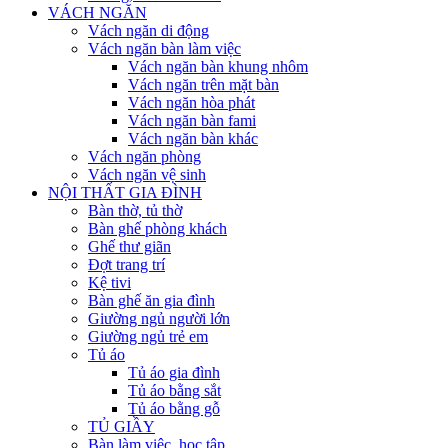
VÁCH NGĂN
Vách ngăn di động
Vách ngăn bàn làm việc
Vách ngăn bàn khung nhôm
Vách ngăn trên mặt bàn
Vách ngăn hòa phát
Vách ngăn bàn fami
Vách ngăn bàn khác
Vách ngăn phòng
Vách ngăn vệ sinh
NỘI THẤT GIA ĐÌNH
Bàn thờ, tủ thờ
Bàn ghế phòng khách
Ghế thư giãn
Đợt trang trí
Kệ tivi
Bàn ghế ăn gia đình
Giường ngủ người lớn
Giường ngủ trẻ em
Tủ áo
Tủ áo gia đình
Tủ áo bằng sắt
Tủ áo bằng gỗ
TỦ GIẦY
Bàn làm việc, học tập