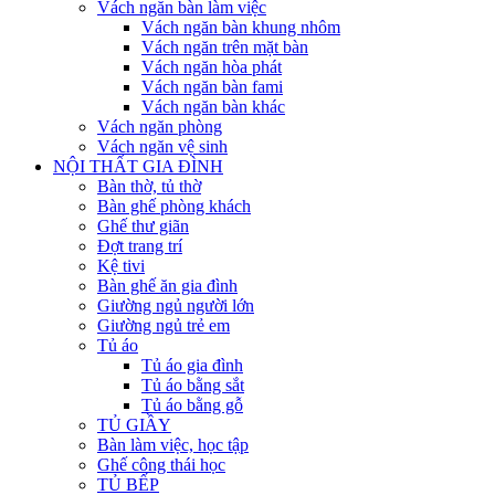
Vách ngăn bàn làm việc
Vách ngăn bàn khung nhôm
Vách ngăn trên mặt bàn
Vách ngăn hòa phát
Vách ngăn bàn fami
Vách ngăn bàn khác
Vách ngăn phòng
Vách ngăn vệ sinh
NỘI THẤT GIA ĐÌNH
Bàn thờ, tủ thờ
Bàn ghế phòng khách
Ghế thư giãn
Đợt trang trí
Kệ tivi
Bàn ghế ăn gia đình
Giường ngủ người lớn
Giường ngủ trẻ em
Tủ áo
Tủ áo gia đình
Tủ áo bằng sắt
Tủ áo bằng gỗ
TỦ GIẦY
Bàn làm việc, học tập
Ghế công thái học
TỦ BẾP