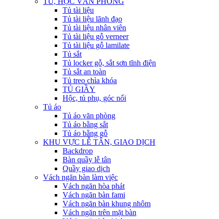
TỦ, HỘC VĂN PHÒNG
Tủ tài liệu
Tủ tài liệu lãnh đạo
Tủ tài liệu nhân viên
Tủ tài liệu gỗ verneer
Tủ tài liệu gỗ lamilate
Tủ sắt
Tủ locker gỗ, sắt sơn tĩnh điện
Tủ sắt an toàn
Tủ treo chìa khóa
TỦ GIẦY
Hộc, tủ phụ, góc nối
Tủ áo
Tủ áo văn phòng
Tủ áo bằng sắt
Tủ áo bằng gỗ
KHU VỰC LỄ TÂN, GIAO DỊCH
Backdrop
Bàn quầy lễ tân
Quầy giao dịch
Vách ngăn bàn làm việc
Vách ngăn hòa phát
Vách ngăn bàn fami
Vách ngăn bàn khung nhôm
Vách ngăn trên mặt bàn