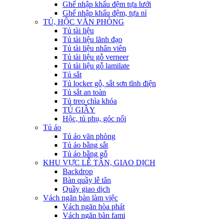
Ghế nhập khẩu đệm tựa lưới
Ghế nhập khẩu đệm, tựa nỉ
TỦ, HỘC VĂN PHÒNG
Tủ tài liệu
Tủ tài liệu lãnh đạo
Tủ tài liệu nhân viên
Tủ tài liệu gỗ verneer
Tủ tài liệu gỗ lamilate
Tủ sắt
Tủ locker gỗ, sắt sơn tĩnh điện
Tủ sắt an toàn
Tủ treo chìa khóa
TỦ GIẦY
Hộc, tủ phụ, góc nối
Tủ áo
Tủ áo văn phòng
Tủ áo bằng sắt
Tủ áo bằng gỗ
KHU VỰC LỄ TÂN, GIAO DỊCH
Backdrop
Bàn quầy lễ tân
Quầy giao dịch
Vách ngăn bàn làm việc
Vách ngăn hòa phát
Vách ngăn bàn fami