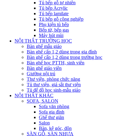
Tủ bếp gỗ tự nhiên
Tủ bếp Acrylic
Tủ bếp lamilate
Tủ bếp gỗ công nghiệp
Phụ kiện tủ bếp
Bếp từ, bếp gas
Máy hút mùi
NỘI THẤT TRƯỜNG HỌC
Bàn ghế mẫu giáo
Bàn ghế cấp 1,2 dùng trong gia đình
Bàn ghế cấp 1,2 dùng trong trường học
Bàn ghế học PTTH, sinh viên
Bàn ghế giáo viên
Giường nội trú
Thư viện, phòng chức năng
Tủ thư viện, giá sắt thư viện
Tủ để đồ học sinh-mẫu giáo
NỘI THẤT KHÁC
SOFA, SALON
Sofa văn phòng
Sofa gia đình
Ghế thư giãn
Salon
Bàn, kệ góc, đôn
SÀN GỖ, SÀN NHỰA