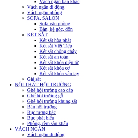
Vách ngăn bàn khác
Vách ngăn di động
Vách ngăn phòng
SOFA, SALON
Sofa văn phòng
Bàn, kệ góc, đôn
KÉT SẮT
Két sắt hòa phát
Két sắt Việt Tiệp
Két sắt chống cháy
Két sắt an toàn
Két sắt khóa điện tử
Két sắt khóa cơ
Két sắt khóa vân tay
Giá sắt
NỘI THẤT HỘI TRƯỜNG
Ghế hội trường cao cấp
Ghế hội trường gỗ
Ghế hội trường khung sắt
Bàn hội trường
Bục tượng bác
Bục phát biểu
Phông, rèm sân khấu
VÁCH NGĂN
Vách ngăn di động