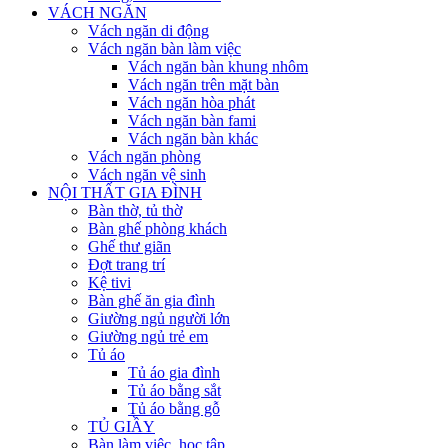
VÁCH NGĂN
Vách ngăn di động
Vách ngăn bàn làm việc
Vách ngăn bàn khung nhôm
Vách ngăn trên mặt bàn
Vách ngăn hòa phát
Vách ngăn bàn fami
Vách ngăn bàn khác
Vách ngăn phòng
Vách ngăn vệ sinh
NỘI THẤT GIA ĐÌNH
Bàn thờ, tủ thờ
Bàn ghế phòng khách
Ghế thư giãn
Đợt trang trí
Kệ tivi
Bàn ghế ăn gia đình
Giường ngủ người lớn
Giường ngủ trẻ em
Tủ áo
Tủ áo gia đình
Tủ áo bằng sắt
Tủ áo bằng gỗ
TỦ GIẦY
Bàn làm việc, học tập