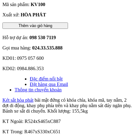
Mã sản phẩm:
KV100
Xuất xứ:
HÒA PHÁT
Thêm vào giỏ hàng
Hỗ trợ dự án:
098 530 7119
Gọi mua hàng:
024.33.535.888
KD01: 0975 057 600
KD02: 0984.886.353
Đặc điểm nổi bật
Đặt hàng qua Email
Thông tin chuyển khoản
Két sắt hòa phát
bải mật đứng có khóa chìa, khóa mã, tay nắm, 2
đợt di động, khay phụ phía trên và khay phụ nằm sát đáy ngăn phụ.
Bánh xe sắt di chuyển. Khối lượng: 155,5kg
KT Ngoài: R524xS465xC887
KT Trong: R467xS330xC651