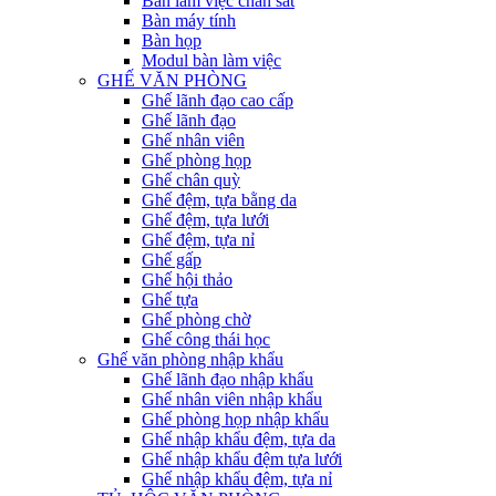
Bàn làm việc chân sắt
Bàn máy tính
Bàn họp
Modul bàn làm việc
GHẾ VĂN PHÒNG
Ghế lãnh đạo cao cấp
Ghế lãnh đạo
Ghế nhân viên
Ghế phòng họp
Ghế chân quỳ
Ghế đệm, tựa bằng da
Ghế đệm, tựa lưới
Ghế đệm, tựa nỉ
Ghế gấp
Ghế hội thảo
Ghế tựa
Ghế phòng chờ
Ghế công thái học
Ghế văn phòng nhập khẩu
Ghế lãnh đạo nhập khẩu
Ghế nhân viên nhập khẩu
Ghế phòng họp nhập khẩu
Ghế nhập khẩu đệm, tựa da
Ghế nhập khẩu đệm tựa lưới
Ghế nhập khẩu đệm, tựa nỉ