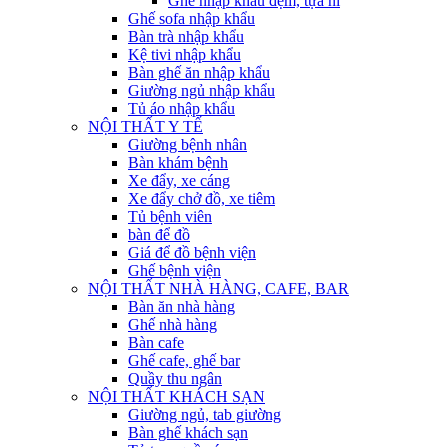
Ghế nhập khẩu đệm, tựa nỉ
Ghế sofa nhập khẩu
Bàn trà nhập khẩu
Kệ tivi nhập khẩu
Bàn ghế ăn nhập khẩu
Giường ngủ nhập khẩu
Tủ áo nhập khẩu
NỘI THẤT Y TẾ
Giường bệnh nhân
Bàn khám bệnh
Xe đẩy, xe cáng
Xe đẩy chở đồ, xe tiêm
Tủ bệnh viên
bàn để đồ
Giá để đồ bệnh viện
Ghế bệnh viện
NỘI THẤT NHÀ HÀNG, CAFE, BAR
Bàn ăn nhà hàng
Ghế nhà hàng
Bàn cafe
Ghế cafe, ghế bar
Quầy thu ngân
NỘI THẤT KHÁCH SẠN
Giường ngủ, tab giường
Bàn ghế khách sạn