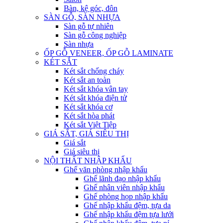
Bàn, kệ góc, đôn
SÀN GỖ, SÀN NHỰA
Sàn gỗ tự nhiên
Sàn gỗ công nghiệp
Sàn nhựa
ỐP GỖ VENEER, ỐP GỖ LAMINATE
KÉT SẮT
Két sắt chống cháy
Két sắt an toàn
Két sắt khóa vân tay
Két sắt khóa điện tử
Két sắt khóa cơ
Két sắt hòa phát
Két sắt Việt Tiệp
GIÁ SẮT, GIÁ SIÊU THỊ
Giá sắt
Giá siêu thị
NỘI THẤT NHẬP KHẨU
Ghế văn phòng nhập khẩu
Ghế lãnh đạo nhập khẩu
Ghế nhân viên nhập khẩu
Ghế phòng họp nhập khẩu
Ghế nhập khẩu đệm, tựa da
Ghế nhập khẩu đệm tựa lưới