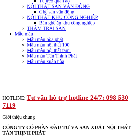
Tủ treo quần áo
NỘI THẤT SÂN VẬN ĐỘNG
Ghế sân vận động
NỘI THẤT KHU CÔNG NGHIỆP
Bàn ghế ăn khu công nghiệp
THẢM TRẢI SÀN
Mẫu màu
Mẫu màu hòa phát
Mẫu màu nội thất 190
Mẫu màu nội thất fami
Mẫu màu Tân Thịnh Phát
Mẫu mầu xuân hòa
Tư vấn hỗ trợ hotline 24/7: 098 530
HOTLINE:
7119
Giới thiệu chung
CÔNG TY CỔ PHẦN ĐẦU TƯ VÀ SẢN XUẤT NỘI THẤT
TÂN THỊNH PHÁT