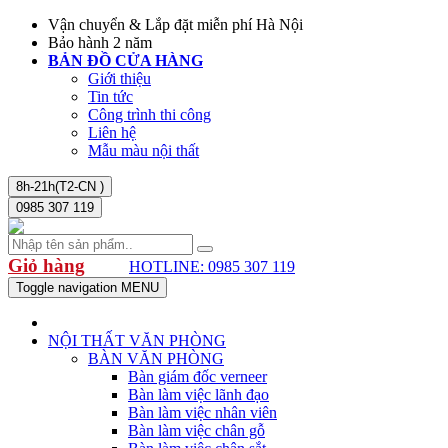
Vận chuyển & Lắp đặt miễn phí Hà Nội
Bảo hành 2 năm
BẢN ĐỒ CỬA HÀNG
Giới thiệu
Tin tức
Công trình thi công
Liên hệ
Mẫu màu nội thất
8h-21h(T2-CN )
0985 307 119
Giỏ hàng
HOTLINE: 0985 307 119
Toggle navigation
MENU
NỘI THẤT VĂN PHÒNG
BÀN VĂN PHÒNG
Bàn giám đốc verneer
Bàn làm việc lãnh đạo
Bàn làm việc nhân viên
Bàn làm việc chân gỗ