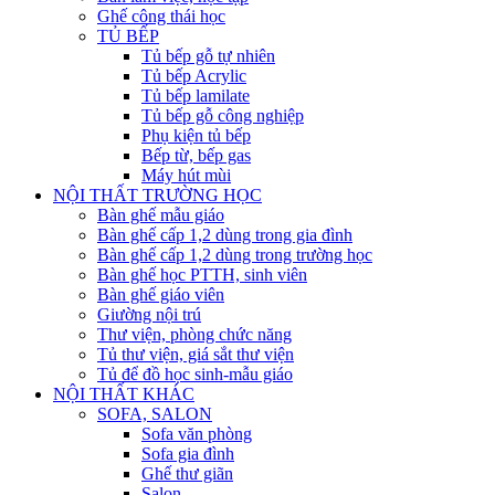
Ghế công thái học
TỦ BẾP
Tủ bếp gỗ tự nhiên
Tủ bếp Acrylic
Tủ bếp lamilate
Tủ bếp gỗ công nghiệp
Phụ kiện tủ bếp
Bếp từ, bếp gas
Máy hút mùi
NỘI THẤT TRƯỜNG HỌC
Bàn ghế mẫu giáo
Bàn ghế cấp 1,2 dùng trong gia đình
Bàn ghế cấp 1,2 dùng trong trường học
Bàn ghế học PTTH, sinh viên
Bàn ghế giáo viên
Giường nội trú
Thư viện, phòng chức năng
Tủ thư viện, giá sắt thư viện
Tủ để đồ học sinh-mẫu giáo
NỘI THẤT KHÁC
SOFA, SALON
Sofa văn phòng
Sofa gia đình
Ghế thư giãn
Salon