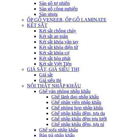
Sàn gỗ tự nhiên
Sàn gỗ công nghiệp
Sàn nhựa
ỐP GỖ VENEER, ỐP GỖ LAMINATE
KÉT SẮT
Két sắt chống cháy
Két sắt an toàn
Két sắt khóa vân tay
Két sắt khóa điện tử
Két sắt khóa cơ
Két sắt hòa phát
Két sắt Việt Tiệp
GIÁ SẮT, GIÁ SIÊU THỊ
Giá sắt
Giá siêu thị
NỘI THẤT NHẬP KHẨU
Ghế văn phòng nhập khẩu
Ghế lãnh đạo nhập khẩu
Ghế nhân viên nhập khẩu
Ghế phòng họp nhập khẩu
Ghế nhập khẩu đệm, tựa da
Ghế nhập khẩu đệm tựa lưới
Ghế nhập khẩu đệm, tựa nỉ
Ghế sofa nhập khẩu
Bàn trà nhập khẩu