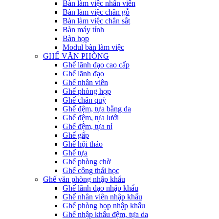
Bàn làm việc nhân viên
Bàn làm việc chân gỗ
Bàn làm việc chân sắt
Bàn máy tính
Bàn họp
Modul bàn làm việc
GHẾ VĂN PHÒNG
Ghế lãnh đạo cao cấp
Ghế lãnh đạo
Ghế nhân viên
Ghế phòng họp
Ghế chân quỳ
Ghế đệm, tựa bằng da
Ghế đệm, tựa lưới
Ghế đệm, tựa nỉ
Ghế gấp
Ghế hội thảo
Ghế tựa
Ghế phòng chờ
Ghế công thái học
Ghế văn phòng nhập khẩu
Ghế lãnh đạo nhập khẩu
Ghế nhân viên nhập khẩu
Ghế phòng họp nhập khẩu
Ghế nhập khẩu đệm, tựa da