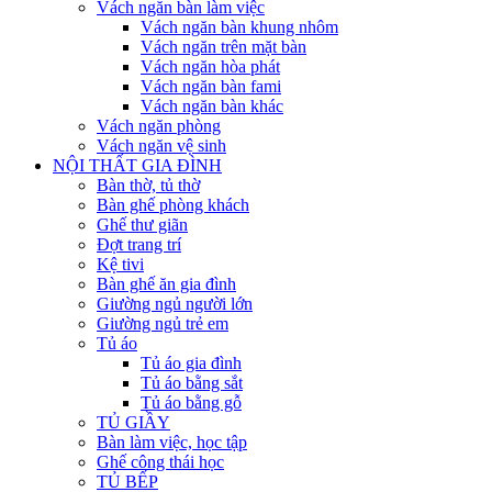
Vách ngăn bàn làm việc
Vách ngăn bàn khung nhôm
Vách ngăn trên mặt bàn
Vách ngăn hòa phát
Vách ngăn bàn fami
Vách ngăn bàn khác
Vách ngăn phòng
Vách ngăn vệ sinh
NỘI THẤT GIA ĐÌNH
Bàn thờ, tủ thờ
Bàn ghế phòng khách
Ghế thư giãn
Đợt trang trí
Kệ tivi
Bàn ghế ăn gia đình
Giường ngủ người lớn
Giường ngủ trẻ em
Tủ áo
Tủ áo gia đình
Tủ áo bằng sắt
Tủ áo bằng gỗ
TỦ GIẦY
Bàn làm việc, học tập
Ghế công thái học
TỦ BẾP