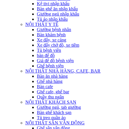
Kệ tivi nhập khẩu
Bàn ghế ăn nhập khẩu
Giường ngủ nhập khẩu
Tủ áo nhập khẩu
NỘI THẤT Y TẾ
Giường bệnh nhân
Bàn khám bệnh
Xe đẩy, xe cáng
Xe đẩy chở đồ, xe tiêm
Tủ bệnh viên
bàn để đồ
Giá để đồ bệnh viện
Ghế bệnh viện
NỘI THẤT NHÀ HÀNG, CAFE, BAR
Bàn ăn nhà hàng
Ghế nhà hàng
Bàn cafe
Ghế cafe, ghế bar
Quầy thu ngân
NỘI THẤT KHÁCH SẠN
Giường ngủ, tab giường
Bàn ghế khách sạn
Tủ treo quần áo
NỘI THẤT SÂN VẬN ĐỘNG
Ghế sân vận động