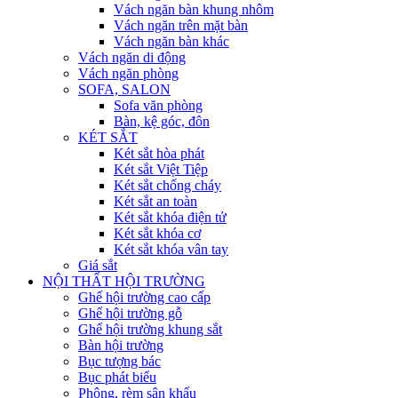
Vách ngăn bàn khung nhôm
Vách ngăn trên mặt bàn
Vách ngăn bàn khác
Vách ngăn di động
Vách ngăn phòng
SOFA, SALON
Sofa văn phòng
Bàn, kệ góc, đôn
KÉT SẮT
Két sắt hòa phát
Két sắt Việt Tiệp
Két sắt chống cháy
Két sắt an toàn
Két sắt khóa điện tử
Két sắt khóa cơ
Két sắt khóa vân tay
Giá sắt
NỘI THẤT HỘI TRƯỜNG
Ghế hội trường cao cấp
Ghế hội trường gỗ
Ghế hội trường khung sắt
Bàn hội trường
Bục tượng bác
Bục phát biểu
Phông, rèm sân khấu