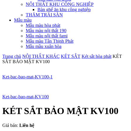
NỘI THẤT KHU CÔNG NGHIỆP
Bàn ghế ăn khu công nghiệp
THẢM TRẢI SÀN
Mẫu màu
Mẫu màu hòa phát
Mẫu màu nội thất 190
Mẫu màu nội thất fami
Mẫu màu Tân Thịnh Phát
Mẫu mầu xuân hòa
Trang chủ
NỘI THẤT KHÁC
KÉT SẮT
Két sắt hòa phát
KÉT
SẮT BẢO MẬT KV100
Ket-bac-bao-mat-KV100-1
Ket-bac-bao-mat-KV100
KÉT SẮT BẢO MẬT KV100
Giá bán:
Liên hệ