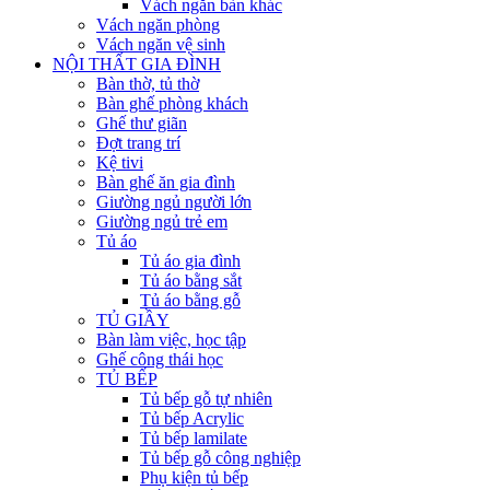
Vách ngăn bàn khác
Vách ngăn phòng
Vách ngăn vệ sinh
NỘI THẤT GIA ĐÌNH
Bàn thờ, tủ thờ
Bàn ghế phòng khách
Ghế thư giãn
Đợt trang trí
Kệ tivi
Bàn ghế ăn gia đình
Giường ngủ người lớn
Giường ngủ trẻ em
Tủ áo
Tủ áo gia đình
Tủ áo bằng sắt
Tủ áo bằng gỗ
TỦ GIẦY
Bàn làm việc, học tập
Ghế công thái học
TỦ BẾP
Tủ bếp gỗ tự nhiên
Tủ bếp Acrylic
Tủ bếp lamilate
Tủ bếp gỗ công nghiệp
Phụ kiện tủ bếp