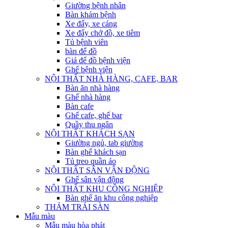
Giường bệnh nhân
Bàn khám bệnh
Xe đẩy, xe cáng
Xe đẩy chở đồ, xe tiêm
Tủ bệnh viên
bàn để đồ
Giá để đồ bệnh viện
Ghế bệnh viện
NỘI THẤT NHÀ HÀNG, CAFE, BAR
Bàn ăn nhà hàng
Ghế nhà hàng
Bàn cafe
Ghế cafe, ghế bar
Quầy thu ngân
NỘI THẤT KHÁCH SẠN
Giường ngủ, tab giường
Bàn ghế khách sạn
Tủ treo quần áo
NỘI THẤT SÂN VẬN ĐỘNG
Ghế sân vận động
NỘI THẤT KHU CÔNG NGHIỆP
Bàn ghế ăn khu công nghiệp
THẢM TRẢI SÀN
Mẫu màu
Mẫu màu hòa phát