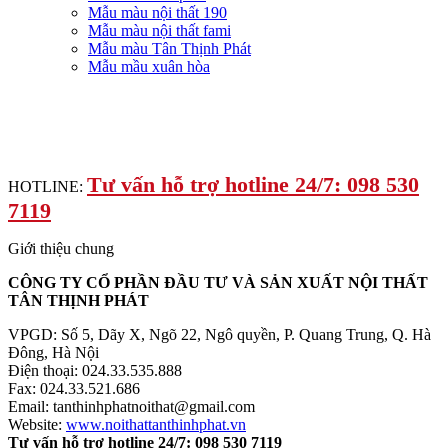
Mẫu màu nội thất 190
Mẫu màu nội thất fami
Mẫu màu Tân Thịnh Phát
Mẫu mầu xuân hòa
Tư vấn hỗ trợ hotline 24/7: 098 530
HOTLINE:
7119
Giới thiệu chung
CÔNG TY CỔ PHẦN ĐẦU TƯ VÀ SẢN XUẤT NỘI THẤT
TÂN THỊNH PHÁT
VPGD: Số 5, Dãy X, Ngõ 22, Ngô quyền, P. Quang Trung, Q. Hà
Đông, Hà Nội
Điện thoại: 024.33.535.888
Fax: 024.33.521.686
Email: tanthinhphatnoithat@gmail.com
Website:
www.noithattanthinhphat.vn
Tư vấn hỗ trợ hotline 24/7: 098 530 7119