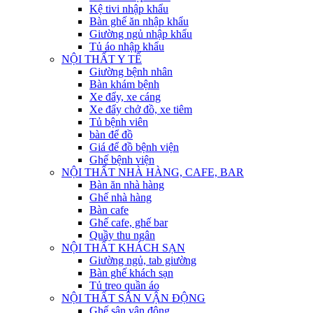
Kệ tivi nhập khẩu
Bàn ghế ăn nhập khẩu
Giường ngủ nhập khẩu
Tủ áo nhập khẩu
NỘI THẤT Y TẾ
Giường bệnh nhân
Bàn khám bệnh
Xe đẩy, xe cáng
Xe đẩy chở đồ, xe tiêm
Tủ bệnh viên
bàn để đồ
Giá để đồ bệnh viện
Ghế bệnh viện
NỘI THẤT NHÀ HÀNG, CAFE, BAR
Bàn ăn nhà hàng
Ghế nhà hàng
Bàn cafe
Ghế cafe, ghế bar
Quầy thu ngân
NỘI THẤT KHÁCH SẠN
Giường ngủ, tab giường
Bàn ghế khách sạn
Tủ treo quần áo
NỘI THẤT SÂN VẬN ĐỘNG
Ghế sân vận động