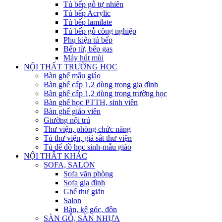
Tủ bếp gỗ tự nhiên
Tủ bếp Acrylic
Tủ bếp lamilate
Tủ bếp gỗ công nghiệp
Phụ kiện tủ bếp
Bếp từ, bếp gas
Máy hút mùi
NỘI THẤT TRƯỜNG HỌC
Bàn ghế mẫu giáo
Bàn ghế cấp 1,2 dùng trong gia đình
Bàn ghế cấp 1,2 dùng trong trường học
Bàn ghế học PTTH, sinh viên
Bàn ghế giáo viên
Giường nội trú
Thư viện, phòng chức năng
Tủ thư viện, giá sắt thư viện
Tủ để đồ học sinh-mẫu giáo
NỘI THẤT KHÁC
SOFA, SALON
Sofa văn phòng
Sofa gia đình
Ghế thư giãn
Salon
Bàn, kệ góc, đôn
SÀN GỖ, SÀN NHỰA