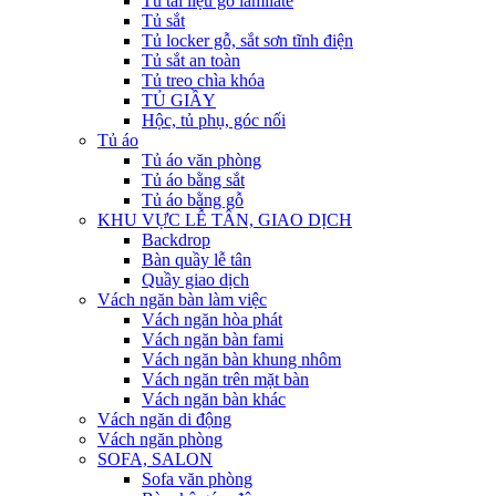
Tủ tài liệu gỗ lamilate
Tủ sắt
Tủ locker gỗ, sắt sơn tĩnh điện
Tủ sắt an toàn
Tủ treo chìa khóa
TỦ GIẦY
Hộc, tủ phụ, góc nối
Tủ áo
Tủ áo văn phòng
Tủ áo bằng sắt
Tủ áo bằng gỗ
KHU VỰC LỄ TÂN, GIAO DỊCH
Backdrop
Bàn quầy lễ tân
Quầy giao dịch
Vách ngăn bàn làm việc
Vách ngăn hòa phát
Vách ngăn bàn fami
Vách ngăn bàn khung nhôm
Vách ngăn trên mặt bàn
Vách ngăn bàn khác
Vách ngăn di động
Vách ngăn phòng
SOFA, SALON
Sofa văn phòng