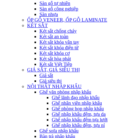
Sàn gỗ tự nhiên
Sàn gỗ công nghiệp
Sàn nhựa
ỐP GỖ VENEER, ỐP GỖ LAMINATE
KÉT SẮT
Két sắt chống cháy
Két sắt an toàn
Két sắt khóa vân tay
Két sắt khóa điện tử
Két sắt khóa cơ
Két sắt hòa phát
Két sắt Việt Tiệp
GIÁ SẮT, GIÁ SIÊU THỊ
Giá sắt
Giá siêu thị
NỘI THẤT NHẬP KHẨU
Ghế văn phòng nhập khẩu
Ghế lãnh đạo nhập khẩu
Ghế nhân viên nhập khẩu
Ghế phòng họp nhập khẩu
Ghế nhập khẩu đệm, tựa da
Ghế nhập khẩu đệm tựa lưới
Ghế nhập khẩu đệm, tựa nỉ
Ghế sofa nhập khẩu
Bàn trà nhập khẩu