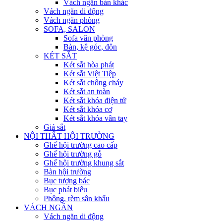
Vách ngăn bàn khác
Vách ngăn di động
Vách ngăn phòng
SOFA, SALON
Sofa văn phòng
Bàn, kệ góc, đôn
KÉT SẮT
Két sắt hòa phát
Két sắt Việt Tiệp
Két sắt chống cháy
Két sắt an toàn
Két sắt khóa điện tử
Két sắt khóa cơ
Két sắt khóa vân tay
Giá sắt
NỘI THẤT HỘI TRƯỜNG
Ghế hội trường cao cấp
Ghế hội trường gỗ
Ghế hội trường khung sắt
Bàn hội trường
Bục tượng bác
Bục phát biểu
Phông, rèm sân khấu
VÁCH NGĂN
Vách ngăn di động