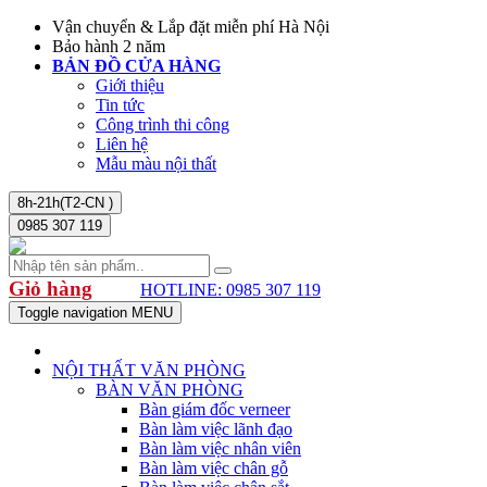
Vận chuyển & Lắp đặt miễn phí Hà Nội
Bảo hành 2 năm
BẢN ĐỒ CỬA HÀNG
Giới thiệu
Tin tức
Công trình thi công
Liên hệ
Mẫu màu nội thất
8h-21h(T2-CN )
0985 307 119
Giỏ hàng
HOTLINE: 0985 307 119
Toggle navigation
MENU
NỘI THẤT VĂN PHÒNG
BÀN VĂN PHÒNG
Bàn giám đốc verneer
Bàn làm việc lãnh đạo
Bàn làm việc nhân viên
Bàn làm việc chân gỗ