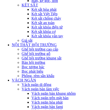
Bàn, kệ góc, đôn
KÉT SẮT
Két sắt hòa phát
Két sắt Việt Tiệp
Két sắt chống cháy
Két sắt an toàn
Két sắt khóa điện tử
Két sắt khóa cơ
Két sắt khóa vân tay
Giá sắt
NỘI THẤT HỘI TRƯỜNG
Ghế hội trường cao cấp
Ghế hội trường gỗ
Ghế hội trường khung sắt
Bàn hội trường
Bục tượng bác
Bục phát biểu
Phông, rèm sân khấu
VÁCH NGĂN
Vách ngăn di động
Vách ngăn bàn làm việc
Vách ngăn bàn khung nhôm
Vách ngăn trên mặt bàn
Vách ngăn hòa phát
Vách ngăn bàn fami