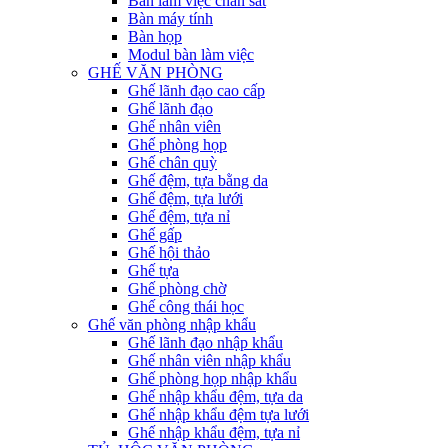
Bàn làm việc chân sắt
Bàn máy tính
Bàn họp
Modul bàn làm việc
GHẾ VĂN PHÒNG
Ghế lãnh đạo cao cấp
Ghế lãnh đạo
Ghế nhân viên
Ghế phòng họp
Ghế chân quỳ
Ghế đệm, tựa bằng da
Ghế đệm, tựa lưới
Ghế đệm, tựa nỉ
Ghế gấp
Ghế hội thảo
Ghế tựa
Ghế phòng chờ
Ghế công thái học
Ghế văn phòng nhập khẩu
Ghế lãnh đạo nhập khẩu
Ghế nhân viên nhập khẩu
Ghế phòng họp nhập khẩu
Ghế nhập khẩu đệm, tựa da
Ghế nhập khẩu đệm tựa lưới
Ghế nhập khẩu đệm, tựa nỉ