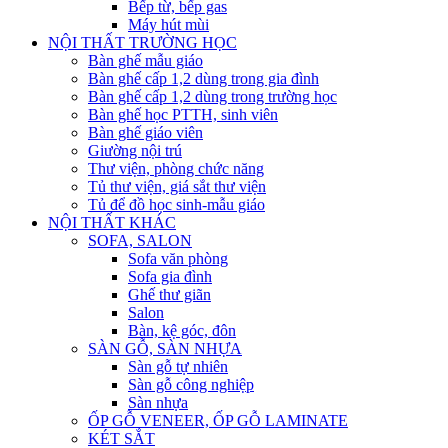
Bếp từ, bếp gas
Máy hút mùi
NỘI THẤT TRƯỜNG HỌC
Bàn ghế mẫu giáo
Bàn ghế cấp 1,2 dùng trong gia đình
Bàn ghế cấp 1,2 dùng trong trường học
Bàn ghế học PTTH, sinh viên
Bàn ghế giáo viên
Giường nội trú
Thư viện, phòng chức năng
Tủ thư viện, giá sắt thư viện
Tủ để đồ học sinh-mẫu giáo
NỘI THẤT KHÁC
SOFA, SALON
Sofa văn phòng
Sofa gia đình
Ghế thư giãn
Salon
Bàn, kệ góc, đôn
SÀN GỖ, SÀN NHỰA
Sàn gỗ tự nhiên
Sàn gỗ công nghiệp
Sàn nhựa
ỐP GỖ VENEER, ỐP GỖ LAMINATE
KÉT SẮT