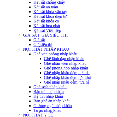
Két sắt chống cháy
Két sắt an toàn
Két sắt khóa vân tay
Két sắt khóa điện tử
Két sắt khóa cơ
Két sắt hòa phát
Két sắt Việt Tiệp
GIÁ SẮT, GIÁ SIÊU THỊ
Giá sắt
Giá siêu thị
NỘI THẤT NHẬP KHẨU
Ghế văn phòng nhập khẩu
Ghế lãnh đạo nhập khẩu
Ghế nhân viên nhập khẩu
Ghế phòng họp nhập khẩu
Ghế nhập khẩu đệm, tựa da
Ghế nhập khẩu đệm tựa lưới
Ghế nhập khẩu đệm, tựa nỉ
Ghế sofa nhập khẩu
Bàn trà nhập khẩu
Kệ tivi nhập khẩu
Bàn ghế ăn nhập khẩu
Giường ngủ nhập khẩu
Tủ áo nhập khẩu
NỘI THẤT Y TẾ