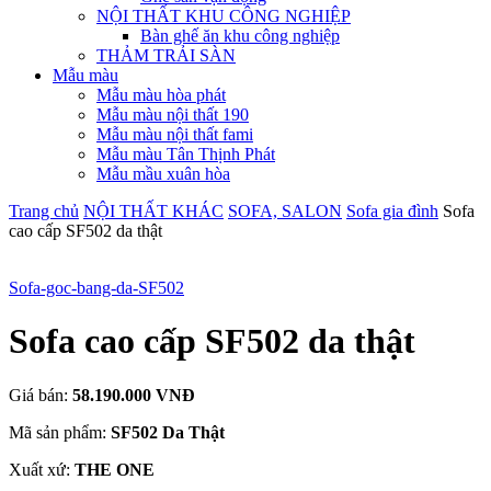
NỘI THẤT KHU CÔNG NGHIỆP
Bàn ghế ăn khu công nghiệp
THẢM TRẢI SÀN
Mẫu màu
Mẫu màu hòa phát
Mẫu màu nội thất 190
Mẫu màu nội thất fami
Mẫu màu Tân Thịnh Phát
Mẫu mầu xuân hòa
Trang chủ
NỘI THẤT KHÁC
SOFA, SALON
Sofa gia đình
Sofa
cao cấp SF502 da thật
Sofa-goc-bang-da-SF502
Sofa cao cấp SF502 da thật
Giá bán:
58.190.000 VNĐ
Mã sản phẩm:
SF502 Da Thật
Xuất xứ:
THE ONE