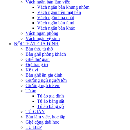
Vách ngăn bàn làm việc
Vách ngăn bàn khung nhôm
Vách ngăn trên mặt bàn
Vách ngăn hòa phát
Vách ngăn bàn fami
Vách ngăn bàn khác
Vách ngăn phòng
Vách ngăn vệ sinh
NỘI THẤT GIA ĐÌNH
Bàn thờ, tủ thờ
Bàn ghế phòng khách
Ghế thư giãn
Đợt trang trí
Kệ tivi
Bàn ghế ăn gia đình
Giường ngủ người lớn
Giường ngủ trẻ em
Tủ áo
Tủ áo gia đình
Tủ áo bằng sắt
Tủ áo bằng gỗ
TỦ GIẦY
Bàn làm việc, học tập
Ghế công thái học
TỦ BẾP