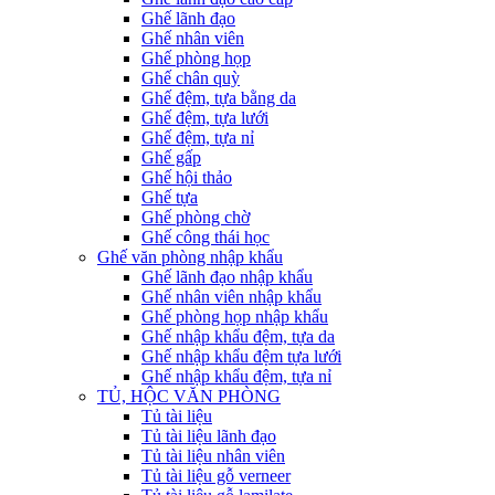
Ghế lãnh đạo
Ghế nhân viên
Ghế phòng họp
Ghế chân quỳ
Ghế đệm, tựa bằng da
Ghế đệm, tựa lưới
Ghế đệm, tựa nỉ
Ghế gấp
Ghế hội thảo
Ghế tựa
Ghế phòng chờ
Ghế công thái học
Ghế văn phòng nhập khẩu
Ghế lãnh đạo nhập khẩu
Ghế nhân viên nhập khẩu
Ghế phòng họp nhập khẩu
Ghế nhập khẩu đệm, tựa da
Ghế nhập khẩu đệm tựa lưới
Ghế nhập khẩu đệm, tựa nỉ
TỦ, HỘC VĂN PHÒNG
Tủ tài liệu
Tủ tài liệu lãnh đạo
Tủ tài liệu nhân viên
Tủ tài liệu gỗ verneer