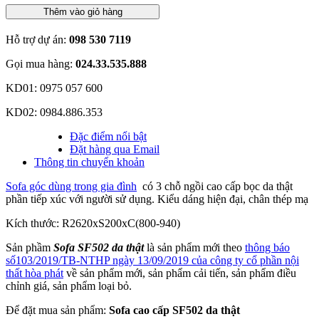
Thêm vào giỏ hàng
Hỗ trợ dự án:
098 530 7119
Gọi mua hàng:
024.33.535.888
KD01: 0975 057 600
KD02: 0984.886.353
Đặc điểm nổi bật
Đặt hàng qua Email
Thông tin chuyển khoản
Sofa góc dùng trong gia đình
có 3 chỗ ngồi cao cấp bọc da thật
phần tiếp xúc với người sử dụng. Kiểu dáng hiện đại, chân thép mạ
Kích thước: R2620xS200xC(800-940)
Sản phầm
Sofa SF502 da thật
là sản phẩm mới theo
thông báo
số103/2019/TB-NTHP ngày 13/09/2019 của công ty cổ phần nội
thất hòa phát
về sản phẩm mới, sản phẩm cải tiến, sản phẩm điều
chỉnh giá, sản phẩm loại bỏ.
Để đặt mua sản phẩm:
Sofa cao cấp SF502 da thật