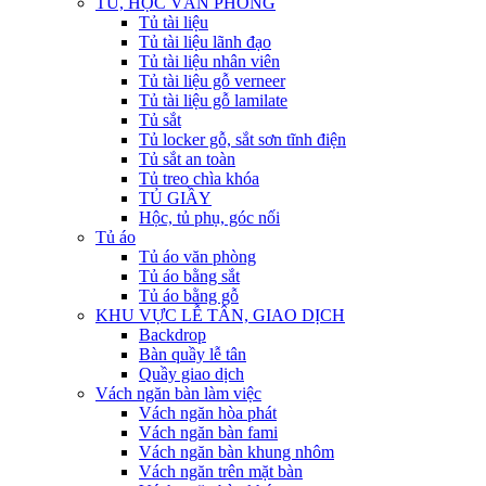
TỦ, HỘC VĂN PHÒNG
Tủ tài liệu
Tủ tài liệu lãnh đạo
Tủ tài liệu nhân viên
Tủ tài liệu gỗ verneer
Tủ tài liệu gỗ lamilate
Tủ sắt
Tủ locker gỗ, sắt sơn tĩnh điện
Tủ sắt an toàn
Tủ treo chìa khóa
TỦ GIẦY
Hộc, tủ phụ, góc nối
Tủ áo
Tủ áo văn phòng
Tủ áo bằng sắt
Tủ áo bằng gỗ
KHU VỰC LỄ TÂN, GIAO DỊCH
Backdrop
Bàn quầy lễ tân
Quầy giao dịch
Vách ngăn bàn làm việc
Vách ngăn hòa phát
Vách ngăn bàn fami
Vách ngăn bàn khung nhôm
Vách ngăn trên mặt bàn