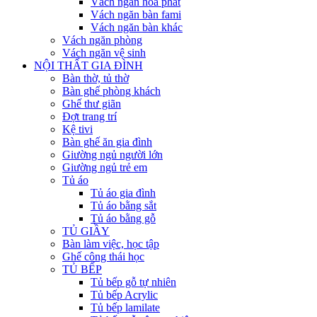
Vách ngăn hòa phát
Vách ngăn bàn fami
Vách ngăn bàn khác
Vách ngăn phòng
Vách ngăn vệ sinh
NỘI THẤT GIA ĐÌNH
Bàn thờ, tủ thờ
Bàn ghế phòng khách
Ghế thư giãn
Đợt trang trí
Kệ tivi
Bàn ghế ăn gia đình
Giường ngủ người lớn
Giường ngủ trẻ em
Tủ áo
Tủ áo gia đình
Tủ áo bằng sắt
Tủ áo bằng gỗ
TỦ GIẦY
Bàn làm việc, học tập
Ghế công thái học
TỦ BẾP
Tủ bếp gỗ tự nhiên
Tủ bếp Acrylic
Tủ bếp lamilate