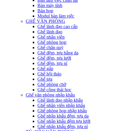
Bàn làm việc chân sắt
Bàn máy tính
Bàn họp
Modul bàn làm việc
GHẾ VĂN PHÒNG
Ghế lãnh đạo cao cấp
Ghế lãnh đạo
Ghế nhân viên
Ghế phòng họp
Ghế chân quỳ
Ghế đệm, tựa bằng da
Ghế đệm, tựa lưới
Ghế đệm, tựa nỉ
Ghế gấp
Ghế hội thảo
Ghế tựa
Ghế phòng chờ
Ghế công thái học
Ghế văn phòng nhập khẩu
Ghế lãnh đạo nhập khẩu
Ghế nhân viên nhập khẩu
Ghế phòng họp nhập khẩu
Ghế nhập khẩu đệm, tựa da
Ghế nhập khẩu đệm tựa lưới
Ghế nhập khẩu đệm, tựa nỉ