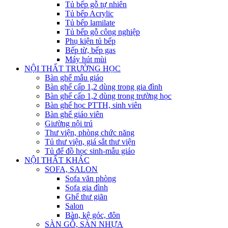
Tủ bếp gỗ tự nhiên
Tủ bếp Acrylic
Tủ bếp lamilate
Tủ bếp gỗ công nghiệp
Phụ kiện tủ bếp
Bếp từ, bếp gas
Máy hút mùi
NỘI THẤT TRƯỜNG HỌC
Bàn ghế mẫu giáo
Bàn ghế cấp 1,2 dùng trong gia đình
Bàn ghế cấp 1,2 dùng trong trường học
Bàn ghế học PTTH, sinh viên
Bàn ghế giáo viên
Giường nội trú
Thư viện, phòng chức năng
Tủ thư viện, giá sắt thư viện
Tủ để đồ học sinh-mẫu giáo
NỘI THẤT KHÁC
SOFA, SALON
Sofa văn phòng
Sofa gia đình
Ghế thư giãn
Salon
Bàn, kệ góc, đôn
SÀN GỖ, SÀN NHỰA