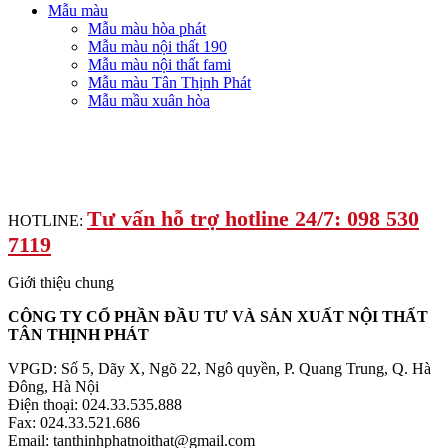
Mẫu màu
Mẫu màu hòa phát
Mẫu màu nội thất 190
Mẫu màu nội thất fami
Mẫu màu Tân Thịnh Phát
Mẫu mầu xuân hòa
Tư vấn hỗ trợ hotline 24/7: 098 530
HOTLINE:
7119
Giới thiệu chung
CÔNG TY CỔ PHẦN ĐẦU TƯ VÀ SẢN XUẤT NỘI THẤT
TÂN THỊNH PHÁT
VPGD: Số 5, Dãy X, Ngõ 22, Ngô quyền, P. Quang Trung, Q. Hà
Đông, Hà Nội
Điện thoại: 024.33.535.888
Fax: 024.33.521.686
Email: tanthinhphatnoithat@gmail.com