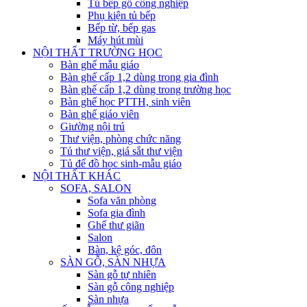
Tủ bếp gỗ công nghiệp
Phụ kiện tủ bếp
Bếp từ, bếp gas
Máy hút mùi
NỘI THẤT TRƯỜNG HỌC
Bàn ghế mẫu giáo
Bàn ghế cấp 1,2 dùng trong gia đình
Bàn ghế cấp 1,2 dùng trong trường học
Bàn ghế học PTTH, sinh viên
Bàn ghế giáo viên
Giường nội trú
Thư viện, phòng chức năng
Tủ thư viện, giá sắt thư viện
Tủ để đồ học sinh-mẫu giáo
NỘI THẤT KHÁC
SOFA, SALON
Sofa văn phòng
Sofa gia đình
Ghế thư giãn
Salon
Bàn, kệ góc, đôn
SÀN GỖ, SÀN NHỰA
Sàn gỗ tự nhiên
Sàn gỗ công nghiệp
Sàn nhựa