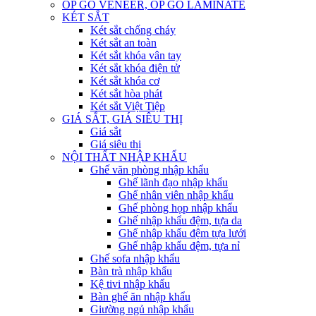
ỐP GỖ VENEER, ỐP GỖ LAMINATE
KÉT SẮT
Két sắt chống cháy
Két sắt an toàn
Két sắt khóa vân tay
Két sắt khóa điện tử
Két sắt khóa cơ
Két sắt hòa phát
Két sắt Việt Tiệp
GIÁ SẮT, GIÁ SIÊU THỊ
Giá sắt
Giá siêu thị
NỘI THẤT NHẬP KHẨU
Ghế văn phòng nhập khẩu
Ghế lãnh đạo nhập khẩu
Ghế nhân viên nhập khẩu
Ghế phòng họp nhập khẩu
Ghế nhập khẩu đệm, tựa da
Ghế nhập khẩu đệm tựa lưới
Ghế nhập khẩu đệm, tựa nỉ
Ghế sofa nhập khẩu
Bàn trà nhập khẩu
Kệ tivi nhập khẩu
Bàn ghế ăn nhập khẩu
Giường ngủ nhập khẩu