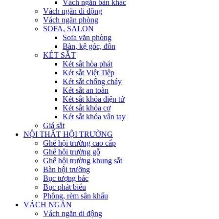
Vách ngăn bàn khác
Vách ngăn di động
Vách ngăn phòng
SOFA, SALON
Sofa văn phòng
Bàn, kệ góc, đôn
KÉT SẮT
Két sắt hòa phát
Két sắt Việt Tiệp
Két sắt chống cháy
Két sắt an toàn
Két sắt khóa điện tử
Két sắt khóa cơ
Két sắt khóa vân tay
Giá sắt
NỘI THẤT HỘI TRƯỜNG
Ghế hội trường cao cấp
Ghế hội trường gỗ
Ghế hội trường khung sắt
Bàn hội trường
Bục tượng bác
Bục phát biểu
Phông, rèm sân khấu
VÁCH NGĂN
Vách ngăn di động