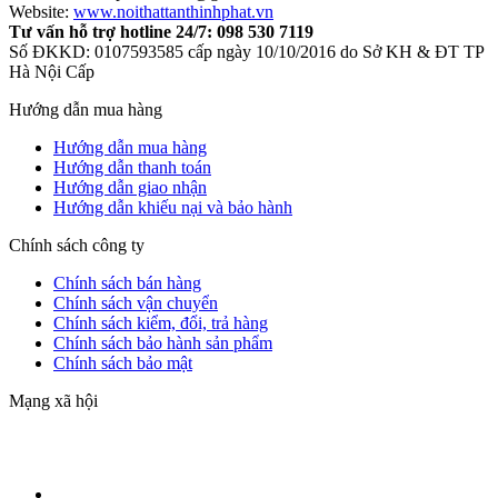
Website:
www.noithattanthinhphat.vn
Tư vấn hỗ trợ hotline 24/7: 098 530 7119
Số ĐKKD: 0107593585 cấp ngày 10/10/2016 do Sở KH & ĐT TP
Hà Nội Cấp
Hướng dẫn mua hàng
Hướng dẫn mua hàng
Hướng dẫn thanh toán
Hướng dẫn giao nhận
Hướng dẫn khiếu nại và bảo hành
Chính sách công ty
Chính sách bán hàng
Chính sách vận chuyển
Chính sách kiểm, đổi, trả hàng
Chính sách bảo hành sản phẩm
Chính sách bảo mật
Mạng xã hội