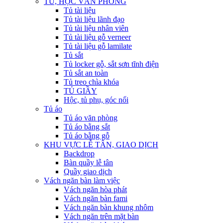
TỦ, HỘC VĂN PHÒNG
Tủ tài liệu
Tủ tài liệu lãnh đạo
Tủ tài liệu nhân viên
Tủ tài liệu gỗ verneer
Tủ tài liệu gỗ lamilate
Tủ sắt
Tủ locker gỗ, sắt sơn tĩnh điện
Tủ sắt an toàn
Tủ treo chìa khóa
TỦ GIẦY
Hộc, tủ phụ, góc nối
Tủ áo
Tủ áo văn phòng
Tủ áo bằng sắt
Tủ áo bằng gỗ
KHU VỰC LỄ TÂN, GIAO DỊCH
Backdrop
Bàn quầy lễ tân
Quầy giao dịch
Vách ngăn bàn làm việc
Vách ngăn hòa phát
Vách ngăn bàn fami
Vách ngăn bàn khung nhôm
Vách ngăn trên mặt bàn