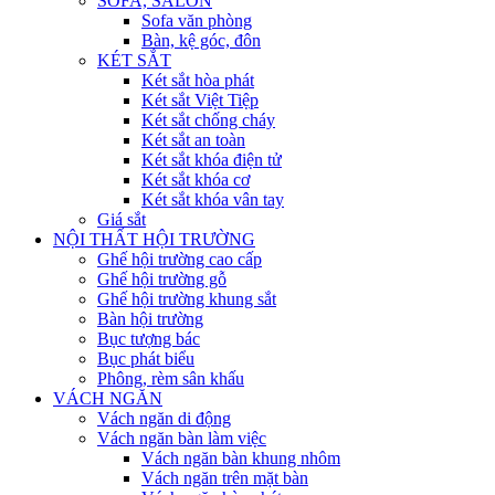
SOFA, SALON
Sofa văn phòng
Bàn, kệ góc, đôn
KÉT SẮT
Két sắt hòa phát
Két sắt Việt Tiệp
Két sắt chống cháy
Két sắt an toàn
Két sắt khóa điện tử
Két sắt khóa cơ
Két sắt khóa vân tay
Giá sắt
NỘI THẤT HỘI TRƯỜNG
Ghế hội trường cao cấp
Ghế hội trường gỗ
Ghế hội trường khung sắt
Bàn hội trường
Bục tượng bác
Bục phát biểu
Phông, rèm sân khấu
VÁCH NGĂN
Vách ngăn di động
Vách ngăn bàn làm việc
Vách ngăn bàn khung nhôm
Vách ngăn trên mặt bàn