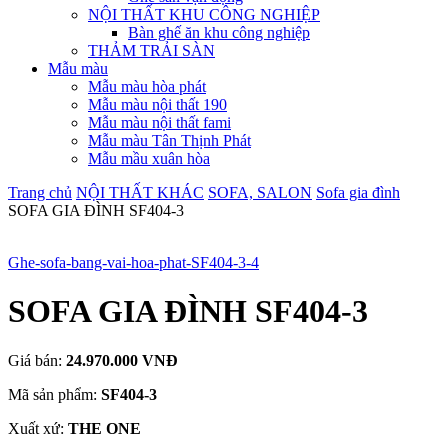
NỘI THẤT KHU CÔNG NGHIỆP
Bàn ghế ăn khu công nghiệp
THẢM TRẢI SÀN
Mẫu màu
Mẫu màu hòa phát
Mẫu màu nội thất 190
Mẫu màu nội thất fami
Mẫu màu Tân Thịnh Phát
Mẫu mầu xuân hòa
Trang chủ
NỘI THẤT KHÁC
SOFA, SALON
Sofa gia đình
SOFA GIA ĐÌNH SF404-3
Ghe-sofa-bang-vai-hoa-phat-SF404-3-4
SOFA GIA ĐÌNH SF404-3
Giá bán:
24.970.000 VNĐ
Mã sản phẩm:
SF404-3
Xuất xứ:
THE ONE