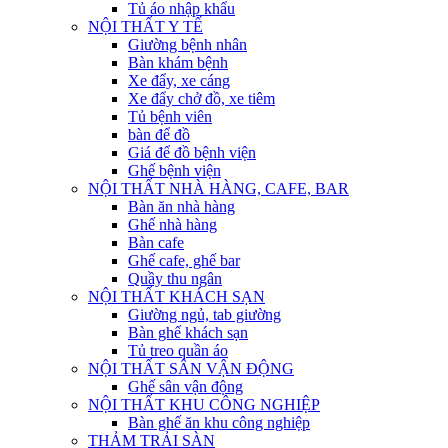
Tủ áo nhập khẩu
NỘI THẤT Y TẾ
Giường bệnh nhân
Bàn khám bệnh
Xe đẩy, xe cáng
Xe đẩy chở đồ, xe tiêm
Tủ bệnh viên
bàn để đồ
Giá để đồ bệnh viện
Ghế bệnh viện
NỘI THẤT NHÀ HÀNG, CAFE, BAR
Bàn ăn nhà hàng
Ghế nhà hàng
Bàn cafe
Ghế cafe, ghế bar
Quầy thu ngân
NỘI THẤT KHÁCH SẠN
Giường ngủ, tab giường
Bàn ghế khách sạn
Tủ treo quần áo
NỘI THẤT SÂN VẬN ĐỘNG
Ghế sân vận động
NỘI THẤT KHU CÔNG NGHIỆP
Bàn ghế ăn khu công nghiệp
THẢM TRẢI SÀN