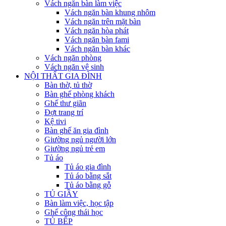
Vách ngăn bàn làm việc
Vách ngăn bàn khung nhôm
Vách ngăn trên mặt bàn
Vách ngăn hòa phát
Vách ngăn bàn fami
Vách ngăn bàn khác
Vách ngăn phòng
Vách ngăn vệ sinh
NỘI THẤT GIA ĐÌNH
Bàn thờ, tủ thờ
Bàn ghế phòng khách
Ghế thư giãn
Đợt trang trí
Kệ tivi
Bàn ghế ăn gia đình
Giường ngủ người lớn
Giường ngủ trẻ em
Tủ áo
Tủ áo gia đình
Tủ áo bằng sắt
Tủ áo bằng gỗ
TỦ GIẦY
Bàn làm việc, học tập
Ghế công thái học
TỦ BẾP