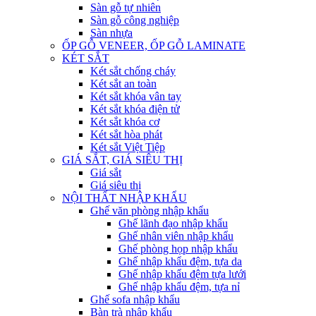
Sàn gỗ tự nhiên
Sàn gỗ công nghiệp
Sàn nhựa
ỐP GỖ VENEER, ỐP GỖ LAMINATE
KÉT SẮT
Két sắt chống cháy
Két sắt an toàn
Két sắt khóa vân tay
Két sắt khóa điện tử
Két sắt khóa cơ
Két sắt hòa phát
Két sắt Việt Tiệp
GIÁ SẮT, GIÁ SIÊU THỊ
Giá sắt
Giá siêu thị
NỘI THẤT NHẬP KHẨU
Ghế văn phòng nhập khẩu
Ghế lãnh đạo nhập khẩu
Ghế nhân viên nhập khẩu
Ghế phòng họp nhập khẩu
Ghế nhập khẩu đệm, tựa da
Ghế nhập khẩu đệm tựa lưới
Ghế nhập khẩu đệm, tựa nỉ
Ghế sofa nhập khẩu
Bàn trà nhập khẩu