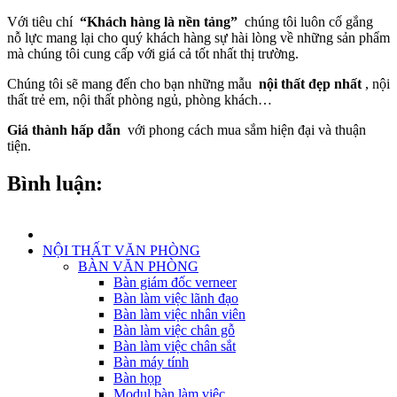
Với tiêu chí
“Khách hàng là nền tảng”
chúng tôi luôn cố gắng
nỗ lực mang lại cho quý khách hàng sự hài lòng về những sản phẩm
mà chúng tôi cung cấp với giá cả tốt nhất thị trường.
Chúng tôi sẽ mang đến cho bạn những mẫu
nội thất đẹp nhất
, nội
thất trẻ em, nội thất phòng ngủ, phòng khách…
Giá thành hấp dẫn
với phong cách mua sắm hiện đại và thuận
tiện.
Bình luận:
NỘI THẤT VĂN PHÒNG
BÀN VĂN PHÒNG
Bàn giám đốc verneer
Bàn làm việc lãnh đạo
Bàn làm việc nhân viên
Bàn làm việc chân gỗ
Bàn làm việc chân sắt
Bàn máy tính
Bàn họp
Modul bàn làm việc