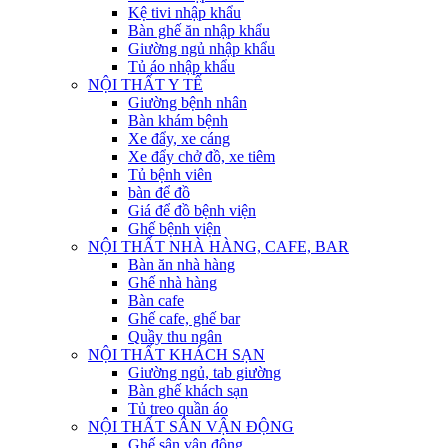
Kệ tivi nhập khẩu
Bàn ghế ăn nhập khẩu
Giường ngủ nhập khẩu
Tủ áo nhập khẩu
NỘI THẤT Y TẾ
Giường bệnh nhân
Bàn khám bệnh
Xe đẩy, xe cáng
Xe đẩy chở đồ, xe tiêm
Tủ bệnh viên
bàn để đồ
Giá để đồ bệnh viện
Ghế bệnh viện
NỘI THẤT NHÀ HÀNG, CAFE, BAR
Bàn ăn nhà hàng
Ghế nhà hàng
Bàn cafe
Ghế cafe, ghế bar
Quầy thu ngân
NỘI THẤT KHÁCH SẠN
Giường ngủ, tab giường
Bàn ghế khách sạn
Tủ treo quần áo
NỘI THẤT SÂN VẬN ĐỘNG
Ghế sân vận động