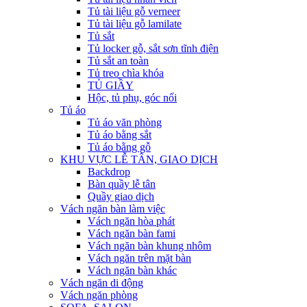
Tủ tài liệu gỗ verneer
Tủ tài liệu gỗ lamilate
Tủ sắt
Tủ locker gỗ, sắt sơn tĩnh điện
Tủ sắt an toàn
Tủ treo chìa khóa
TỦ GIẦY
Hộc, tủ phụ, góc nối
Tủ áo
Tủ áo văn phòng
Tủ áo bằng sắt
Tủ áo bằng gỗ
KHU VỰC LỄ TÂN, GIAO DỊCH
Backdrop
Bàn quầy lễ tân
Quầy giao dịch
Vách ngăn bàn làm việc
Vách ngăn hòa phát
Vách ngăn bàn fami
Vách ngăn bàn khung nhôm
Vách ngăn trên mặt bàn
Vách ngăn bàn khác
Vách ngăn di động
Vách ngăn phòng