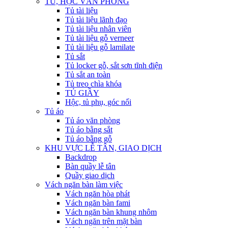
TỦ, HỘC VĂN PHÒNG
Tủ tài liệu
Tủ tài liệu lãnh đạo
Tủ tài liệu nhân viên
Tủ tài liệu gỗ verneer
Tủ tài liệu gỗ lamilate
Tủ sắt
Tủ locker gỗ, sắt sơn tĩnh điện
Tủ sắt an toàn
Tủ treo chìa khóa
TỦ GIẦY
Hộc, tủ phụ, góc nối
Tủ áo
Tủ áo văn phòng
Tủ áo bằng sắt
Tủ áo bằng gỗ
KHU VỰC LỄ TÂN, GIAO DỊCH
Backdrop
Bàn quầy lễ tân
Quầy giao dịch
Vách ngăn bàn làm việc
Vách ngăn hòa phát
Vách ngăn bàn fami
Vách ngăn bàn khung nhôm
Vách ngăn trên mặt bàn