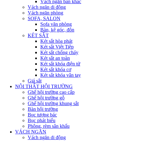
Vách ngăn bàn khác
Vách ngăn di động
Vách ngăn phòng
SOFA, SALON
Sofa văn phòng
Bàn, kệ góc, đôn
KÉT SẮT
Két sắt hòa phát
Két sắt Việt Tiệp
Két sắt chống cháy
Két sắt an toàn
Két sắt khóa điện tử
Két sắt khóa cơ
Két sắt khóa vân tay
Giá sắt
NỘI THẤT HỘI TRƯỜNG
Ghế hội trường cao cấp
Ghế hội trường gỗ
Ghế hội trường khung sắt
Bàn hội trường
Bục tượng bác
Bục phát biểu
Phông, rèm sân khấu
VÁCH NGĂN
Vách ngăn di động