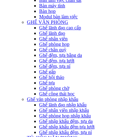
Bàn làm việc chân sắt
Bàn máy tính
Bàn họp
Modul bàn làm việc
GHẾ VĂN PHÒNG
Ghế lãnh đạo cao cấp
Ghế lãnh đạo
Ghế nhân viên
Ghế phòng họp
Ghế chân quỳ
Ghế đệm, tựa bằng da
Ghế đệm, tựa lưới
Ghế đệm, tựa nỉ
Ghế gấp
Ghế hội thảo
Ghế tựa
Ghế phòng chờ
Ghế công thái học
Ghế văn phòng nhập khẩu
Ghế lãnh đạo nhập khẩu
Ghế nhân viên nhập khẩu
Ghế phòng họp nhập khẩu
Ghế nhập khẩu đệm, tựa da
Ghế nhập khẩu đệm tựa lưới
Ghế nhập khẩu đệm, tựa nỉ