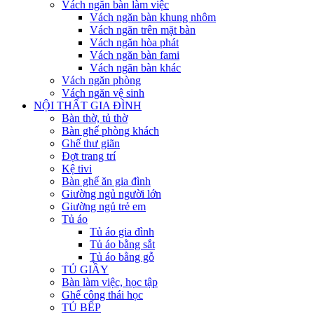
Vách ngăn bàn làm việc
Vách ngăn bàn khung nhôm
Vách ngăn trên mặt bàn
Vách ngăn hòa phát
Vách ngăn bàn fami
Vách ngăn bàn khác
Vách ngăn phòng
Vách ngăn vệ sinh
NỘI THẤT GIA ĐÌNH
Bàn thờ, tủ thờ
Bàn ghế phòng khách
Ghế thư giãn
Đợt trang trí
Kệ tivi
Bàn ghế ăn gia đình
Giường ngủ người lớn
Giường ngủ trẻ em
Tủ áo
Tủ áo gia đình
Tủ áo bằng sắt
Tủ áo bằng gỗ
TỦ GIẦY
Bàn làm việc, học tập
Ghế công thái học
TỦ BẾP