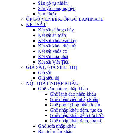
Sàn gỗ tự nhiên
Sàn gỗ công nghiệp
Sàn nhựa
ỐP GỖ VENEER, ỐP GỖ LAMINATE
KÉT SẮT
Két sắt chống cháy
Két sắt an toàn
Két sắt khóa vân tay
Két sắt khóa điện tử
Két sắt khóa cơ
Két sắt hòa phát
Két sắt Việt Tiệp
GIÁ SẮT, GIÁ SIÊU THỊ
Giá sắt
Giá siêu thị
NỘI THẤT NHẬP KHẨU
Ghế văn phòng nhập khẩu
Ghế lãnh đạo nhập khẩu
Ghế nhân viên nhập khẩu
Ghế phòng họp nhập khẩu
Ghế nhập khẩu đệm, tựa da
Ghế nhập khẩu đệm tựa lưới
Ghế nhập khẩu đệm, tựa nỉ
Ghế sofa nhập khẩu
Bàn trà nhập khẩu