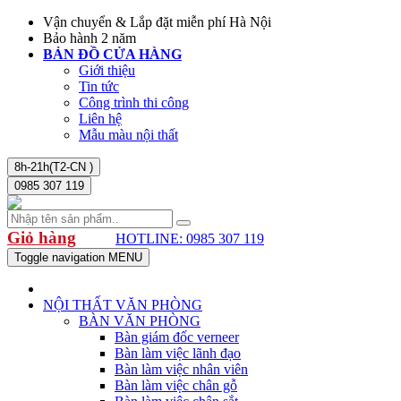
Vận chuyển & Lắp đặt miễn phí Hà Nội
Bảo hành 2 năm
BẢN ĐỒ CỬA HÀNG
Giới thiệu
Tin tức
Công trình thi công
Liên hệ
Mẫu màu nội thất
8h-21h(T2-CN )
0985 307 119
Giỏ hàng
HOTLINE: 0985 307 119
Toggle navigation
MENU
NỘI THẤT VĂN PHÒNG
BÀN VĂN PHÒNG
Bàn giám đốc verneer
Bàn làm việc lãnh đạo
Bàn làm việc nhân viên
Bàn làm việc chân gỗ