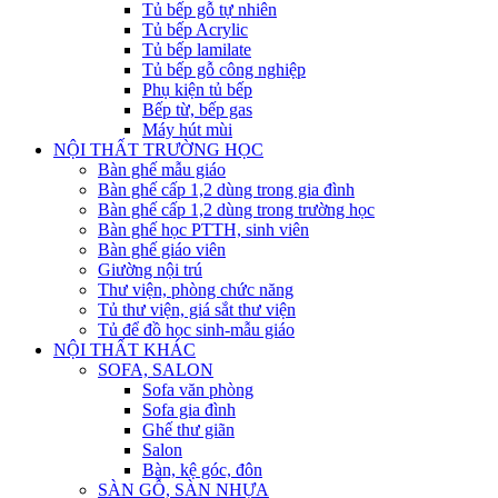
Tủ bếp gỗ tự nhiên
Tủ bếp Acrylic
Tủ bếp lamilate
Tủ bếp gỗ công nghiệp
Phụ kiện tủ bếp
Bếp từ, bếp gas
Máy hút mùi
NỘI THẤT TRƯỜNG HỌC
Bàn ghế mẫu giáo
Bàn ghế cấp 1,2 dùng trong gia đình
Bàn ghế cấp 1,2 dùng trong trường học
Bàn ghế học PTTH, sinh viên
Bàn ghế giáo viên
Giường nội trú
Thư viện, phòng chức năng
Tủ thư viện, giá sắt thư viện
Tủ để đồ học sinh-mẫu giáo
NỘI THẤT KHÁC
SOFA, SALON
Sofa văn phòng
Sofa gia đình
Ghế thư giãn
Salon
Bàn, kệ góc, đôn
SÀN GỖ, SÀN NHỰA