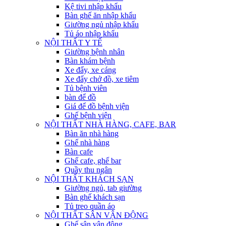
Kệ tivi nhập khẩu
Bàn ghế ăn nhập khẩu
Giường ngủ nhập khẩu
Tủ áo nhập khẩu
NỘI THẤT Y TẾ
Giường bệnh nhân
Bàn khám bệnh
Xe đẩy, xe cáng
Xe đẩy chở đồ, xe tiêm
Tủ bệnh viên
bàn để đồ
Giá để đồ bệnh viện
Ghế bệnh viện
NỘI THẤT NHÀ HÀNG, CAFE, BAR
Bàn ăn nhà hàng
Ghế nhà hàng
Bàn cafe
Ghế cafe, ghế bar
Quầy thu ngân
NỘI THẤT KHÁCH SẠN
Giường ngủ, tab giường
Bàn ghế khách sạn
Tủ treo quần áo
NỘI THẤT SÂN VẬN ĐỘNG
Ghế sân vận động