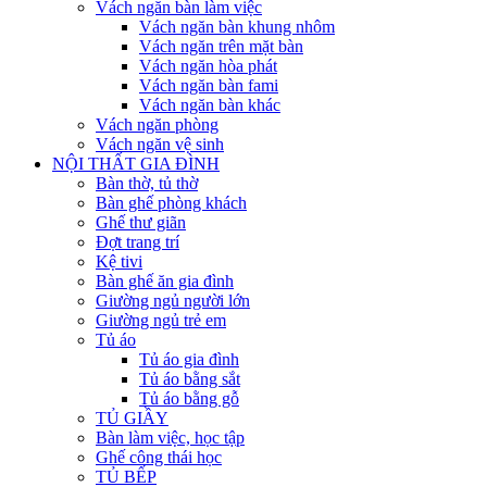
Vách ngăn bàn làm việc
Vách ngăn bàn khung nhôm
Vách ngăn trên mặt bàn
Vách ngăn hòa phát
Vách ngăn bàn fami
Vách ngăn bàn khác
Vách ngăn phòng
Vách ngăn vệ sinh
NỘI THẤT GIA ĐÌNH
Bàn thờ, tủ thờ
Bàn ghế phòng khách
Ghế thư giãn
Đợt trang trí
Kệ tivi
Bàn ghế ăn gia đình
Giường ngủ người lớn
Giường ngủ trẻ em
Tủ áo
Tủ áo gia đình
Tủ áo bằng sắt
Tủ áo bằng gỗ
TỦ GIẦY
Bàn làm việc, học tập
Ghế công thái học
TỦ BẾP