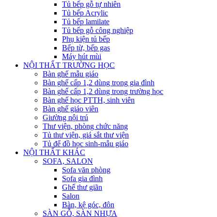
Tủ bếp gỗ tự nhiên
Tủ bếp Acrylic
Tủ bếp lamilate
Tủ bếp gỗ công nghiệp
Phụ kiện tủ bếp
Bếp từ, bếp gas
Máy hút mùi
NỘI THẤT TRƯỜNG HỌC
Bàn ghế mẫu giáo
Bàn ghế cấp 1,2 dùng trong gia đình
Bàn ghế cấp 1,2 dùng trong trường học
Bàn ghế học PTTH, sinh viên
Bàn ghế giáo viên
Giường nội trú
Thư viện, phòng chức năng
Tủ thư viện, giá sắt thư viện
Tủ để đồ học sinh-mẫu giáo
NỘI THẤT KHÁC
SOFA, SALON
Sofa văn phòng
Sofa gia đình
Ghế thư giãn
Salon
Bàn, kệ góc, đôn
SÀN GỖ, SÀN NHỰA