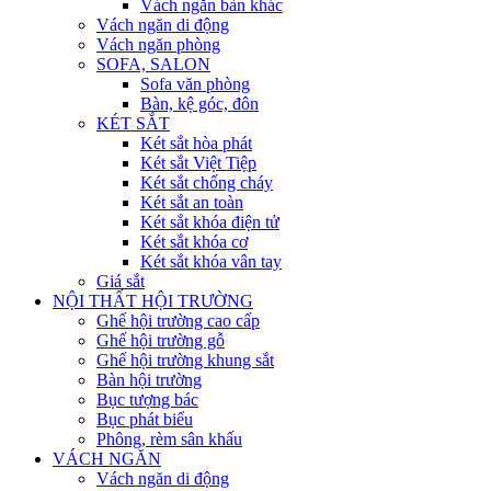
Vách ngăn bàn khác
Vách ngăn di động
Vách ngăn phòng
SOFA, SALON
Sofa văn phòng
Bàn, kệ góc, đôn
KÉT SẮT
Két sắt hòa phát
Két sắt Việt Tiệp
Két sắt chống cháy
Két sắt an toàn
Két sắt khóa điện tử
Két sắt khóa cơ
Két sắt khóa vân tay
Giá sắt
NỘI THẤT HỘI TRƯỜNG
Ghế hội trường cao cấp
Ghế hội trường gỗ
Ghế hội trường khung sắt
Bàn hội trường
Bục tượng bác
Bục phát biểu
Phông, rèm sân khấu
VÁCH NGĂN
Vách ngăn di động