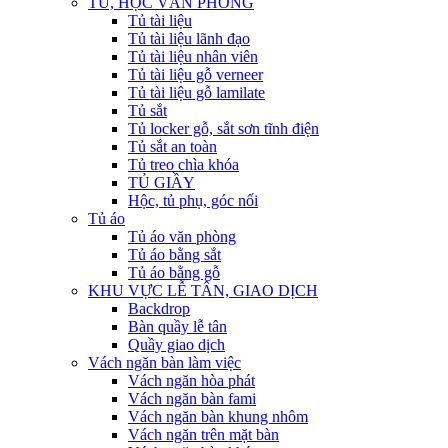
TỦ, HỘC VĂN PHÒNG
Tủ tài liệu
Tủ tài liệu lãnh đạo
Tủ tài liệu nhân viên
Tủ tài liệu gỗ verneer
Tủ tài liệu gỗ lamilate
Tủ sắt
Tủ locker gỗ, sắt sơn tĩnh điện
Tủ sắt an toàn
Tủ treo chìa khóa
TỦ GIẦY
Hộc, tủ phụ, góc nối
Tủ áo
Tủ áo văn phòng
Tủ áo bằng sắt
Tủ áo bằng gỗ
KHU VỰC LỄ TÂN, GIAO DỊCH
Backdrop
Bàn quầy lễ tân
Quầy giao dịch
Vách ngăn bàn làm việc
Vách ngăn hòa phát
Vách ngăn bàn fami
Vách ngăn bàn khung nhôm
Vách ngăn trên mặt bàn