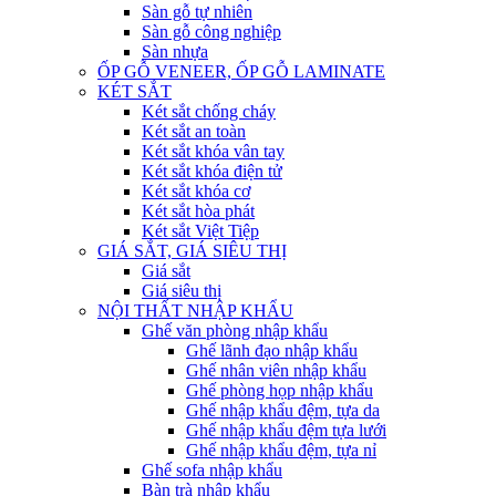
Sàn gỗ tự nhiên
Sàn gỗ công nghiệp
Sàn nhựa
ỐP GỖ VENEER, ỐP GỖ LAMINATE
KÉT SẮT
Két sắt chống cháy
Két sắt an toàn
Két sắt khóa vân tay
Két sắt khóa điện tử
Két sắt khóa cơ
Két sắt hòa phát
Két sắt Việt Tiệp
GIÁ SẮT, GIÁ SIÊU THỊ
Giá sắt
Giá siêu thị
NỘI THẤT NHẬP KHẨU
Ghế văn phòng nhập khẩu
Ghế lãnh đạo nhập khẩu
Ghế nhân viên nhập khẩu
Ghế phòng họp nhập khẩu
Ghế nhập khẩu đệm, tựa da
Ghế nhập khẩu đệm tựa lưới
Ghế nhập khẩu đệm, tựa nỉ
Ghế sofa nhập khẩu
Bàn trà nhập khẩu