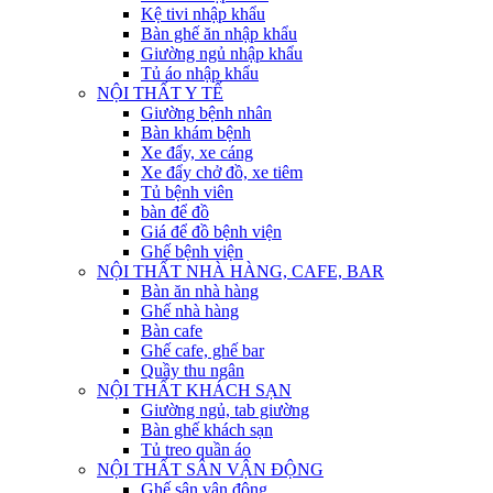
Kệ tivi nhập khẩu
Bàn ghế ăn nhập khẩu
Giường ngủ nhập khẩu
Tủ áo nhập khẩu
NỘI THẤT Y TẾ
Giường bệnh nhân
Bàn khám bệnh
Xe đẩy, xe cáng
Xe đẩy chở đồ, xe tiêm
Tủ bệnh viên
bàn để đồ
Giá để đồ bệnh viện
Ghế bệnh viện
NỘI THẤT NHÀ HÀNG, CAFE, BAR
Bàn ăn nhà hàng
Ghế nhà hàng
Bàn cafe
Ghế cafe, ghế bar
Quầy thu ngân
NỘI THẤT KHÁCH SẠN
Giường ngủ, tab giường
Bàn ghế khách sạn
Tủ treo quần áo
NỘI THẤT SÂN VẬN ĐỘNG
Ghế sân vận động