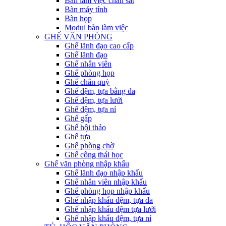
Bàn làm việc chân sắt
Bàn máy tính
Bàn họp
Modul bàn làm việc
GHẾ VĂN PHÒNG
Ghế lãnh đạo cao cấp
Ghế lãnh đạo
Ghế nhân viên
Ghế phòng họp
Ghế chân quỳ
Ghế đệm, tựa bằng da
Ghế đệm, tựa lưới
Ghế đệm, tựa nỉ
Ghế gấp
Ghế hội thảo
Ghế tựa
Ghế phòng chờ
Ghế công thái học
Ghế văn phòng nhập khẩu
Ghế lãnh đạo nhập khẩu
Ghế nhân viên nhập khẩu
Ghế phòng họp nhập khẩu
Ghế nhập khẩu đệm, tựa da
Ghế nhập khẩu đệm tựa lưới
Ghế nhập khẩu đệm, tựa nỉ