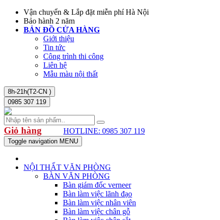
Vận chuyển & Lắp đặt miễn phí Hà Nội
Bảo hành 2 năm
BẢN ĐỒ CỬA HÀNG
Giới thiệu
Tin tức
Công trình thi công
Liên hệ
Mẫu màu nội thất
8h-21h(T2-CN )
0985 307 119
Giỏ hàng
HOTLINE: 0985 307 119
Toggle navigation
MENU
NỘI THẤT VĂN PHÒNG
BÀN VĂN PHÒNG
Bàn giám đốc verneer
Bàn làm việc lãnh đạo
Bàn làm việc nhân viên
Bàn làm việc chân gỗ