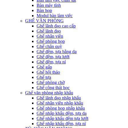
Bàn làm việc chân sắt
Bàn máy tính
Bàn họp
Modul bàn làm việc
GHẾ VĂN PHÒNG
Ghế lãnh đạo cao cấp
Ghế lãnh đạo
Ghế nhân viên
Ghế phòng họp
Ghế chân quỳ
Ghế đệm, tựa bằng da
Ghế đệm, tựa lưới
Ghế đệm, tựa nỉ
Ghế gấp
Ghế hội thảo
Ghế tựa
Ghế phòng chờ
Ghế công thái học
Ghế văn phòng nhập khẩu
Ghế lãnh đạo nhập khẩu
Ghế nhân viên nhập khẩu
Ghế phòng họp nhập khẩu
Ghế nhập khẩu đệm, tựa da
Ghế nhập khẩu đệm tựa lưới
Ghế nhập khẩu đệm, tựa nỉ