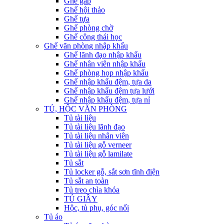
Ghế gấp
Ghế hội thảo
Ghế tựa
Ghế phòng chờ
Ghế công thái học
Ghế văn phòng nhập khẩu
Ghế lãnh đạo nhập khẩu
Ghế nhân viên nhập khẩu
Ghế phòng họp nhập khẩu
Ghế nhập khẩu đệm, tựa da
Ghế nhập khẩu đệm tựa lưới
Ghế nhập khẩu đệm, tựa nỉ
TỦ, HỘC VĂN PHÒNG
Tủ tài liệu
Tủ tài liệu lãnh đạo
Tủ tài liệu nhân viên
Tủ tài liệu gỗ verneer
Tủ tài liệu gỗ lamilate
Tủ sắt
Tủ locker gỗ, sắt sơn tĩnh điện
Tủ sắt an toàn
Tủ treo chìa khóa
TỦ GIẦY
Hộc, tủ phụ, góc nối
Tủ áo