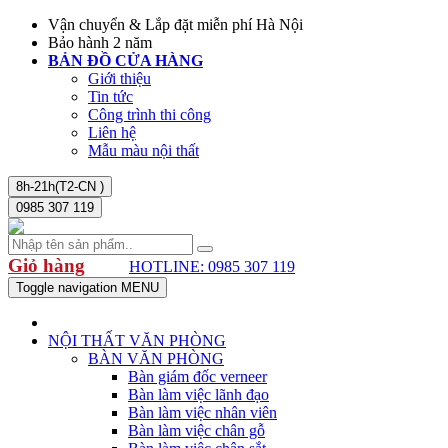
Vận chuyển & Lắp đặt miễn phí Hà Nội
Bảo hành 2 năm
BẢN ĐỒ CỬA HÀNG
Giới thiệu
Tin tức
Công trình thi công
Liên hệ
Mẫu màu nội thất
8h-21h(T2-CN )
0985 307 119
Giỏ hàng
HOTLINE: 0985 307 119
Toggle navigation
MENU
NỘI THẤT VĂN PHÒNG
BÀN VĂN PHÒNG
Bàn giám đốc verneer
Bàn làm việc lãnh đạo
Bàn làm việc nhân viên
Bàn làm việc chân gỗ