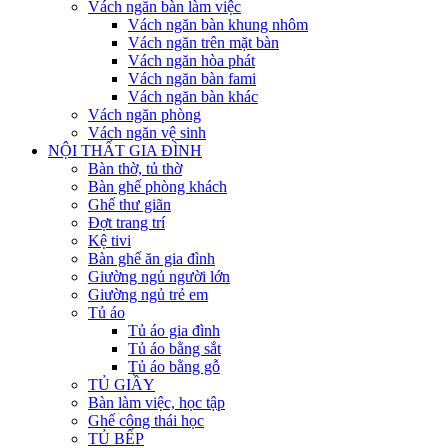
Vách ngăn bàn làm việc
Vách ngăn bàn khung nhôm
Vách ngăn trên mặt bàn
Vách ngăn hòa phát
Vách ngăn bàn fami
Vách ngăn bàn khác
Vách ngăn phòng
Vách ngăn vệ sinh
NỘI THẤT GIA ĐÌNH
Bàn thờ, tủ thờ
Bàn ghế phòng khách
Ghế thư giãn
Đợt trang trí
Kệ tivi
Bàn ghế ăn gia đình
Giường ngủ người lớn
Giường ngủ trẻ em
Tủ áo
Tủ áo gia đình
Tủ áo bằng sắt
Tủ áo bằng gỗ
TỦ GIẦY
Bàn làm việc, học tập
Ghế công thái học
TỦ BẾP