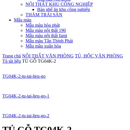
NỘI THẤT KHU CÔNG NGHIỆP
Bàn ghế ăn khu công nghiệp
THẢM TRẢI SÀN
Mẫu màu
Mẫu màu hòa phát
Mẫu màu nội thất 190
Mẫu màu nội thất fami
Mẫu màu Tân Thịnh Phát
Mẫu mầu xuân hòa
Trang chủ
NỘI THẤT VĂN PHÒNG
TỦ, HỘC VĂN PHÒNG
Tủ tài liệu
TỦ GỖ TG04K-2
TG04K-2-tu-tai-lieu-go
TG04K-2-tu-tai-lieu-go-1
TG04K-2-tu-tai-lieu-go-2
TỦ GỖ TG04K-2