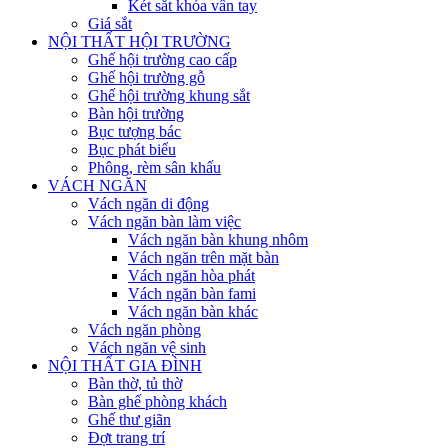
Két sắt khóa vân tay
Giá sắt
NỘI THẤT HỘI TRƯỜNG
Ghế hội trường cao cấp
Ghế hội trường gỗ
Ghế hội trường khung sắt
Bàn hội trường
Bục tượng bác
Bục phát biểu
Phông, rèm sân khấu
VÁCH NGĂN
Vách ngăn di động
Vách ngăn bàn làm việc
Vách ngăn bàn khung nhôm
Vách ngăn trên mặt bàn
Vách ngăn hòa phát
Vách ngăn bàn fami
Vách ngăn bàn khác
Vách ngăn phòng
Vách ngăn vệ sinh
NỘI THẤT GIA ĐÌNH
Bàn thờ, tủ thờ
Bàn ghế phòng khách
Ghế thư giãn
Đợt trang trí