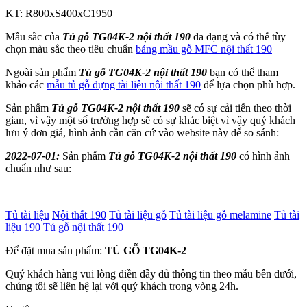
KT: R800xS400xC1950
Mầu sắc của
Tủ gỗ TG04K-2 nội thất 190
đa dạng và có thể tùy
chọn màu sắc theo tiêu chuẩn
bảng mầu gỗ MFC nội thất 190
Ngoài sản phẩm
Tủ gỗ TG04K-2 nội thất 190
bạn có thể tham
khảo các
mẫu tủ gỗ đựng tài liệu nội thất 190
để lựa chọn phù hợp.
Sản phẩm
Tủ gỗ TG04K-2 nội thất 190
sẽ có sự cải tiến theo thời
gian, vì vậy một số trường hợp sẽ có sự khác biệt vì vậy quý khách
lưu ý đơn giá, hình ảnh cần căn cứ vào website này để so sánh:
2022-07-01:
Sản phẩm
Tủ gỗ TG04K-2 nội thất 190
có hình ảnh
chuẩn như sau:
Tủ tài liệu
Nội thất 190
Tủ tài liệu gỗ
Tủ tài liệu gỗ melamine
Tủ tài
liệu 190
Tủ gỗ nội thất 190
Để đặt mua sản phẩm:
TỦ GỖ TG04K-2
Quý khách hàng vui lòng điền đầy đủ thông tin theo mẫu bên dưới,
chúng tôi sẽ liên hệ lại với quý khách trong vòng 24h.