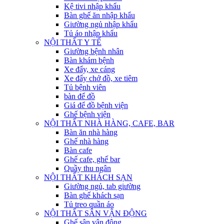
Kệ tivi nhập khẩu
Bàn ghế ăn nhập khẩu
Giường ngủ nhập khẩu
Tủ áo nhập khẩu
NỘI THẤT Y TẾ
Giường bệnh nhân
Bàn khám bệnh
Xe đẩy, xe cáng
Xe đẩy chở đồ, xe tiêm
Tủ bệnh viên
bàn để đồ
Giá để đồ bệnh viện
Ghế bệnh viện
NỘI THẤT NHÀ HÀNG, CAFE, BAR
Bàn ăn nhà hàng
Ghế nhà hàng
Bàn cafe
Ghế cafe, ghế bar
Quầy thu ngân
NỘI THẤT KHÁCH SẠN
Giường ngủ, tab giường
Bàn ghế khách sạn
Tủ treo quần áo
NỘI THẤT SÂN VẬN ĐỘNG
Ghế sân vận động