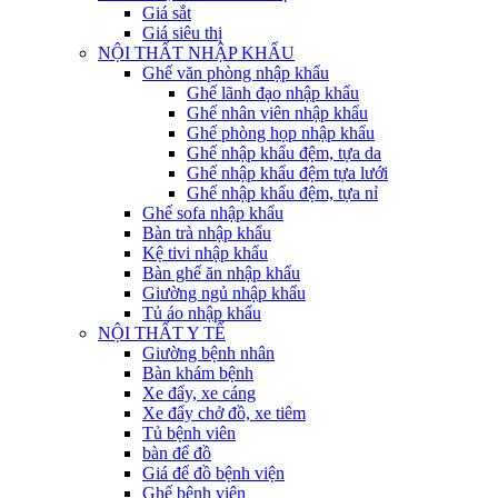
Giá sắt
Giá siêu thị
NỘI THẤT NHẬP KHẨU
Ghế văn phòng nhập khẩu
Ghế lãnh đạo nhập khẩu
Ghế nhân viên nhập khẩu
Ghế phòng họp nhập khẩu
Ghế nhập khẩu đệm, tựa da
Ghế nhập khẩu đệm tựa lưới
Ghế nhập khẩu đệm, tựa nỉ
Ghế sofa nhập khẩu
Bàn trà nhập khẩu
Kệ tivi nhập khẩu
Bàn ghế ăn nhập khẩu
Giường ngủ nhập khẩu
Tủ áo nhập khẩu
NỘI THẤT Y TẾ
Giường bệnh nhân
Bàn khám bệnh
Xe đẩy, xe cáng
Xe đẩy chở đồ, xe tiêm
Tủ bệnh viên
bàn để đồ
Giá để đồ bệnh viện
Ghế bệnh viện