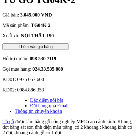
Giá bán:
3.045.000 VNĐ
Mã sản phẩm:
TG04K-2
Xuất xứ:
NỘI THẤT 190
Thêm vào giỏ hàng
Hỗ trợ dự án:
098 530 7119
Gọi mua hàng:
024.33.535.888
KD01: 0975 057 600
KD02: 0984.886.353
Đặc điểm nổi bật
Đặt hàng qua Email
Thông tin chuyển khoản
Tủ gỗ
được làm bằng gỗ công nghiệp MFC cao cánh kính. Khung,
đợt bằng sắt sơn tĩnh điện mầu trắng ,có 2 khoang : khoang kính có
2 đợt,khoang cánh gỗ có 1 đợt.