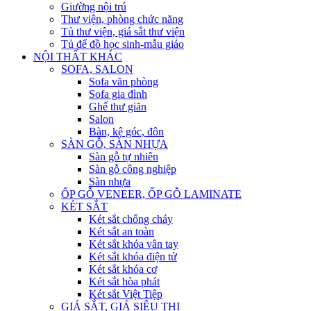
Giường nội trú
Thư viện, phòng chức năng
Tủ thư viện, giá sắt thư viện
Tủ để đồ học sinh-mẫu giáo
NỘI THẤT KHÁC
SOFA, SALON
Sofa văn phòng
Sofa gia đình
Ghế thư giãn
Salon
Bàn, kệ góc, đôn
SÀN GỖ, SÀN NHỰA
Sàn gỗ tự nhiên
Sàn gỗ công nghiệp
Sàn nhựa
ỐP GỖ VENEER, ỐP GỖ LAMINATE
KÉT SẮT
Két sắt chống cháy
Két sắt an toàn
Két sắt khóa vân tay
Két sắt khóa điện tử
Két sắt khóa cơ
Két sắt hòa phát
Két sắt Việt Tiệp
GIÁ SẮT, GIÁ SIÊU THỊ