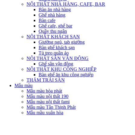
NỘI THẤT NHÀ HÀNG, CAFE, BAR
Bàn ăn nhà hàng
Ghế nhà hàng
Bàn cafe
Ghế cafe, ghế bar
Quầy thu ngân
NỘI THẤT KHÁCH SẠN
Giường ngủ, tab giường
Bàn ghế khách sạn
Tủ treo quần áo
NỘI THẤT SÂN VẬN ĐỘNG
Ghế sân vận động
NỘI THẤT KHU CÔNG NGHIỆP
Bàn ghế ăn khu công nghiệp
THẢM TRẢI SÀN
Mẫu màu
Mẫu màu hòa phát
Mẫu màu nội thất 190
Mẫu màu nội thất fami
Mẫu màu Tân Thịnh Phát
Mẫu mầu xuân hòa