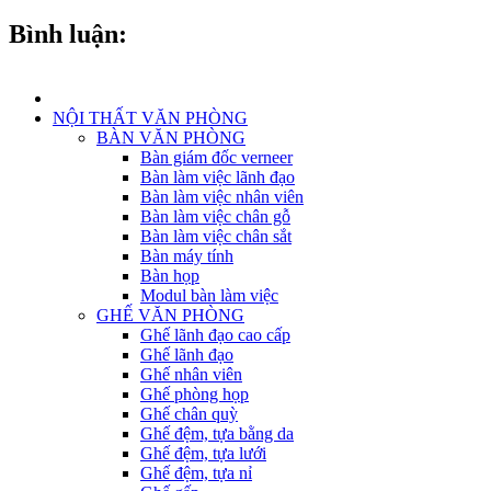
Bình luận:
NỘI THẤT VĂN PHÒNG
BÀN VĂN PHÒNG
Bàn giám đốc verneer
Bàn làm việc lãnh đạo
Bàn làm việc nhân viên
Bàn làm việc chân gỗ
Bàn làm việc chân sắt
Bàn máy tính
Bàn họp
Modul bàn làm việc
GHẾ VĂN PHÒNG
Ghế lãnh đạo cao cấp
Ghế lãnh đạo
Ghế nhân viên
Ghế phòng họp
Ghế chân quỳ
Ghế đệm, tựa bằng da
Ghế đệm, tựa lưới
Ghế đệm, tựa nỉ