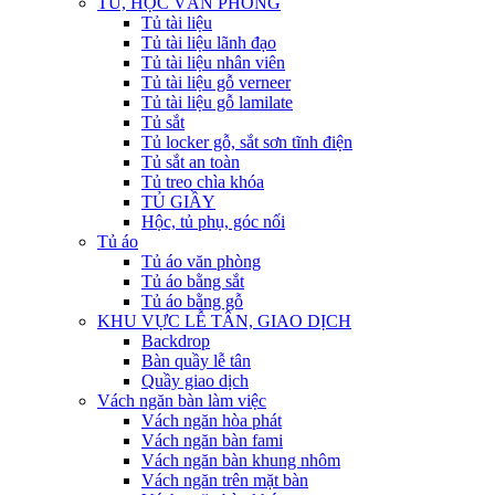
TỦ, HỘC VĂN PHÒNG
Tủ tài liệu
Tủ tài liệu lãnh đạo
Tủ tài liệu nhân viên
Tủ tài liệu gỗ verneer
Tủ tài liệu gỗ lamilate
Tủ sắt
Tủ locker gỗ, sắt sơn tĩnh điện
Tủ sắt an toàn
Tủ treo chìa khóa
TỦ GIẦY
Hộc, tủ phụ, góc nối
Tủ áo
Tủ áo văn phòng
Tủ áo bằng sắt
Tủ áo bằng gỗ
KHU VỰC LỄ TÂN, GIAO DỊCH
Backdrop
Bàn quầy lễ tân
Quầy giao dịch
Vách ngăn bàn làm việc
Vách ngăn hòa phát
Vách ngăn bàn fami
Vách ngăn bàn khung nhôm
Vách ngăn trên mặt bàn