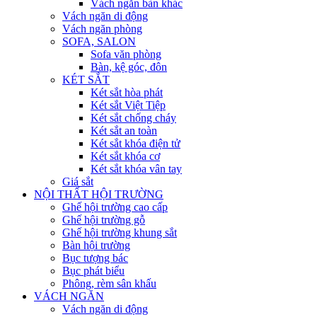
Vách ngăn bàn khác
Vách ngăn di động
Vách ngăn phòng
SOFA, SALON
Sofa văn phòng
Bàn, kệ góc, đôn
KÉT SẮT
Két sắt hòa phát
Két sắt Việt Tiệp
Két sắt chống cháy
Két sắt an toàn
Két sắt khóa điện tử
Két sắt khóa cơ
Két sắt khóa vân tay
Giá sắt
NỘI THẤT HỘI TRƯỜNG
Ghế hội trường cao cấp
Ghế hội trường gỗ
Ghế hội trường khung sắt
Bàn hội trường
Bục tượng bác
Bục phát biểu
Phông, rèm sân khấu
VÁCH NGĂN
Vách ngăn di động