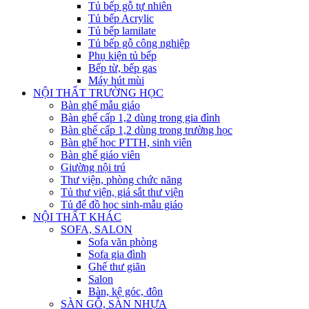
Tủ bếp gỗ tự nhiên
Tủ bếp Acrylic
Tủ bếp lamilate
Tủ bếp gỗ công nghiệp
Phụ kiện tủ bếp
Bếp từ, bếp gas
Máy hút mùi
NỘI THẤT TRƯỜNG HỌC
Bàn ghế mẫu giáo
Bàn ghế cấp 1,2 dùng trong gia đình
Bàn ghế cấp 1,2 dùng trong trường học
Bàn ghế học PTTH, sinh viên
Bàn ghế giáo viên
Giường nội trú
Thư viện, phòng chức năng
Tủ thư viện, giá sắt thư viện
Tủ để đồ học sinh-mẫu giáo
NỘI THẤT KHÁC
SOFA, SALON
Sofa văn phòng
Sofa gia đình
Ghế thư giãn
Salon
Bàn, kệ góc, đôn
SÀN GỖ, SÀN NHỰA