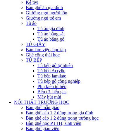
Kệ tivi
Bàn ghế ăn gia đình
Giường ngủ người lớn
Giường ngủ trẻ em
Tủ áo
Tủ áo gia đình
Tủ áo bằng sắt
Tủ áo bằng gỗ
TỦ GIẦY
Bàn làm việc, học tập
Ghế công thái học
TỦ BẾP
Tủ bếp gỗ tự nhiên
Tủ bếp Acrylic
Tủ bếp lamilate
Tủ bếp gỗ công nghiệp
Phụ kiện tủ bếp
Bếp từ, bếp gas
Máy hút mùi
NỘI THẤT TRƯỜNG HỌC
Bàn ghế mẫu giáo
Bàn ghế cấp 1,2 dùng trong gia đình
Bàn ghế cấp 1,2 dùng trong trường học
Bàn ghế học PTTH, sinh viên
Bàn ghế giáo viên