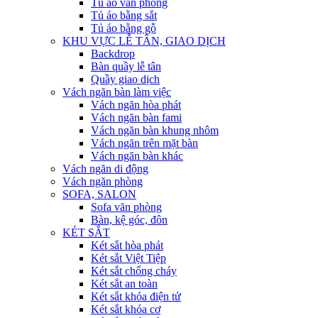
Tủ áo văn phòng
Tủ áo bằng sắt
Tủ áo bằng gỗ
KHU VỰC LỄ TÂN, GIAO DỊCH
Backdrop
Bàn quầy lễ tân
Quầy giao dịch
Vách ngăn bàn làm việc
Vách ngăn hòa phát
Vách ngăn bàn fami
Vách ngăn bàn khung nhôm
Vách ngăn trên mặt bàn
Vách ngăn bàn khác
Vách ngăn di động
Vách ngăn phòng
SOFA, SALON
Sofa văn phòng
Bàn, kệ góc, đôn
KÉT SẮT
Két sắt hòa phát
Két sắt Việt Tiệp
Két sắt chống cháy
Két sắt an toàn
Két sắt khóa điện tử
Két sắt khóa cơ