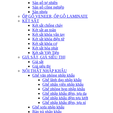
Sàn gỗ tự nhiên
Sàn gỗ công nghiệp
Sàn nhựa
ỐP GỖ VENEER, ỐP GỖ LAMINATE
KÉT SẮT
Két sắt chống cháy
Két sắt an toàn
Két sắt khóa vân tay
Két sắt khóa điện tử
Két sắt khóa cơ
Két sắt hòa phát
Két sắt Việt Tiệp
GIÁ SẮT, GIÁ SIÊU THỊ
Giá sắt
Giá siêu thị
NỘI THẤT NHẬP KHẨU
Ghế văn phòng nhập khẩu
Ghế lãnh đạo nhập khẩu
Ghế nhân viên nhập khẩu
Ghế phòng họp nhập khẩu
Ghế nhập khẩu đệm, tựa da
Ghế nhập khẩu đệm tựa lưới
Ghế nhập khẩu đệm, tựa nỉ
Ghế sofa nhập khẩu
Bàn trà nhập khẩu