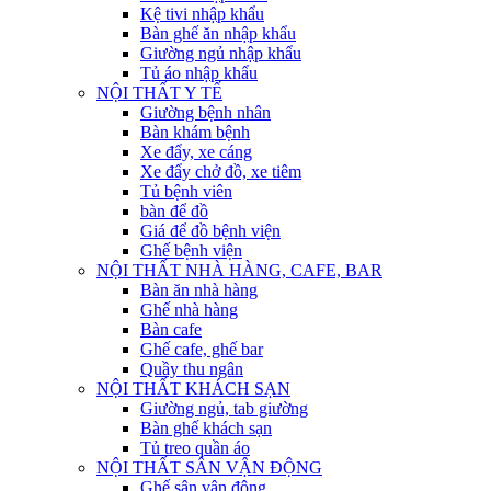
Kệ tivi nhập khẩu
Bàn ghế ăn nhập khẩu
Giường ngủ nhập khẩu
Tủ áo nhập khẩu
NỘI THẤT Y TẾ
Giường bệnh nhân
Bàn khám bệnh
Xe đẩy, xe cáng
Xe đẩy chở đồ, xe tiêm
Tủ bệnh viên
bàn để đồ
Giá để đồ bệnh viện
Ghế bệnh viện
NỘI THẤT NHÀ HÀNG, CAFE, BAR
Bàn ăn nhà hàng
Ghế nhà hàng
Bàn cafe
Ghế cafe, ghế bar
Quầy thu ngân
NỘI THẤT KHÁCH SẠN
Giường ngủ, tab giường
Bàn ghế khách sạn
Tủ treo quần áo
NỘI THẤT SÂN VẬN ĐỘNG
Ghế sân vận động