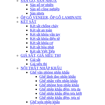
SÀN GỖ, SÀN NHỰA
Sàn gỗ tự nhiên
Sàn gỗ công nghiệp
Sàn nhựa
ỐP GỖ VENEER, ỐP GỖ LAMINATE
KÉT SẮT
Két sắt chống cháy
Két sắt an toàn
Két sắt khóa vân tay
Két sắt khóa điện tử
Két sắt khóa cơ
Két sắt hòa phát
Két sắt Việt Tiệp
GIÁ SẮT, GIÁ SIÊU THỊ
Giá sắt
Giá siêu thị
NỘI THẤT NHẬP KHẨU
Ghế văn phòng nhập khẩu
Ghế lãnh đạo nhập khẩu
Ghế nhân viên nhập khẩu
Ghế phòng họp nhập khẩu
Ghế nhập khẩu đệm, tựa da
Ghế nhập khẩu đệm tựa lưới
Ghế nhập khẩu đệm, tựa nỉ
Ghế sofa nhập khẩu