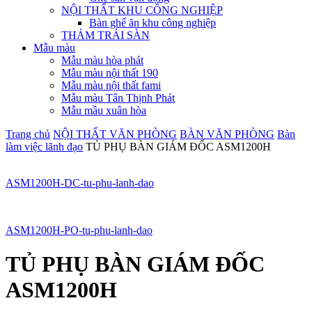
NỘI THẤT KHU CÔNG NGHIỆP
Bàn ghế ăn khu công nghiệp
THẢM TRẢI SÀN
Mẫu màu
Mẫu màu hòa phát
Mẫu màu nội thất 190
Mẫu màu nội thất fami
Mẫu màu Tân Thịnh Phát
Mẫu mầu xuân hòa
Trang chủ
NỘI THẤT VĂN PHÒNG
BÀN VĂN PHÒNG
Bàn
làm việc lãnh đạo
TỦ PHỤ BÀN GIÁM ĐỐC ASM1200H
ASM1200H-DC-tu-phu-lanh-dao
ASM1200H-PO-tu-phu-lanh-dao
TỦ PHỤ BÀN GIÁM ĐỐC
ASM1200H