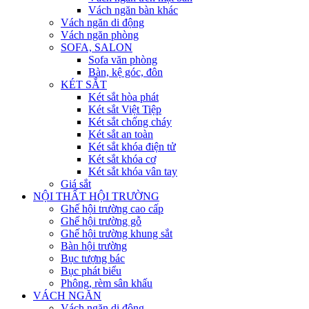
Vách ngăn bàn khác
Vách ngăn di động
Vách ngăn phòng
SOFA, SALON
Sofa văn phòng
Bàn, kệ góc, đôn
KÉT SẮT
Két sắt hòa phát
Két sắt Việt Tiệp
Két sắt chống cháy
Két sắt an toàn
Két sắt khóa điện tử
Két sắt khóa cơ
Két sắt khóa vân tay
Giá sắt
NỘI THẤT HỘI TRƯỜNG
Ghế hội trường cao cấp
Ghế hội trường gỗ
Ghế hội trường khung sắt
Bàn hội trường
Bục tượng bác
Bục phát biểu
Phông, rèm sân khấu
VÁCH NGĂN
Vách ngăn di động