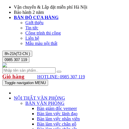
Vận chuyển & Lắp đặt miễn phí Hà Nội
Bảo hành 2 năm
BẢN ĐỒ CỬA HÀNG
Giới thiệu
Tin tức
Công trình thi công
Liên hệ
Mẫu màu nội thất
8h-21h(T2-CN )
0985 307 119
Giỏ hàng
HOTLINE: 0985 307 119
Toggle navigation
MENU
NỘI THẤT VĂN PHÒNG
BÀN VĂN PHÒNG
Bàn giám đốc verneer
Bàn làm việc lãnh đạo
Bàn làm việc nhân viên
Bàn làm việc chân gỗ