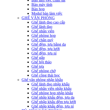
Bàn làm việc chân sắt
Bàn máy tính
Bàn họp
Modul bàn làm việc
GHẾ VĂN PHÒNG
Ghế lãnh đạo cao cấp
Ghế lãnh đạo
Ghế nhân viên
Ghế phòng họp
Ghế chân quỳ
Ghế đệm, tựa bằng da
Ghế đệm, tựa lưới
Ghế đệm, tựa nỉ
Ghế gấp
Ghế hội thảo
Ghế tựa
Ghế phòng chờ
Ghế công thái học
Ghế văn phòng nhập khẩu
Ghế lãnh đạo nhập khẩu
Ghế nhân viên nhập khẩu
Ghế phòng họp nhập khẩu
Ghế nhập khẩu đệm, tựa da
Ghế nhập khẩu đệm tựa lưới
Ghế nhập khẩu đệm, tựa nỉ