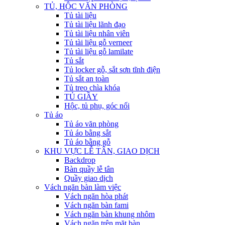
TỦ, HỘC VĂN PHÒNG
Tủ tài liệu
Tủ tài liệu lãnh đạo
Tủ tài liệu nhân viên
Tủ tài liệu gỗ verneer
Tủ tài liệu gỗ lamilate
Tủ sắt
Tủ locker gỗ, sắt sơn tĩnh điện
Tủ sắt an toàn
Tủ treo chìa khóa
TỦ GIẦY
Hộc, tủ phụ, góc nối
Tủ áo
Tủ áo văn phòng
Tủ áo bằng sắt
Tủ áo bằng gỗ
KHU VỰC LỄ TÂN, GIAO DỊCH
Backdrop
Bàn quầy lễ tân
Quầy giao dịch
Vách ngăn bàn làm việc
Vách ngăn hòa phát
Vách ngăn bàn fami
Vách ngăn bàn khung nhôm
Vách ngăn trên mặt bàn