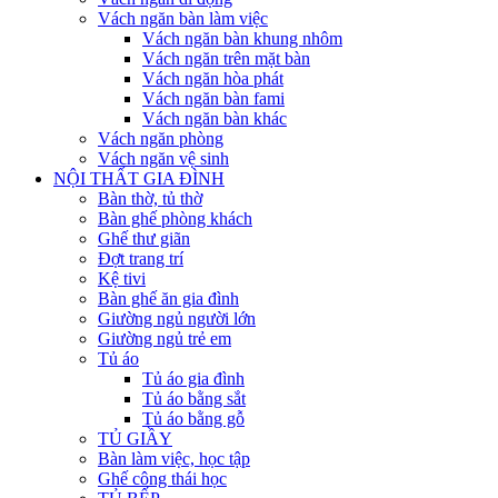
Vách ngăn bàn làm việc
Vách ngăn bàn khung nhôm
Vách ngăn trên mặt bàn
Vách ngăn hòa phát
Vách ngăn bàn fami
Vách ngăn bàn khác
Vách ngăn phòng
Vách ngăn vệ sinh
NỘI THẤT GIA ĐÌNH
Bàn thờ, tủ thờ
Bàn ghế phòng khách
Ghế thư giãn
Đợt trang trí
Kệ tivi
Bàn ghế ăn gia đình
Giường ngủ người lớn
Giường ngủ trẻ em
Tủ áo
Tủ áo gia đình
Tủ áo bằng sắt
Tủ áo bằng gỗ
TỦ GIẦY
Bàn làm việc, học tập
Ghế công thái học