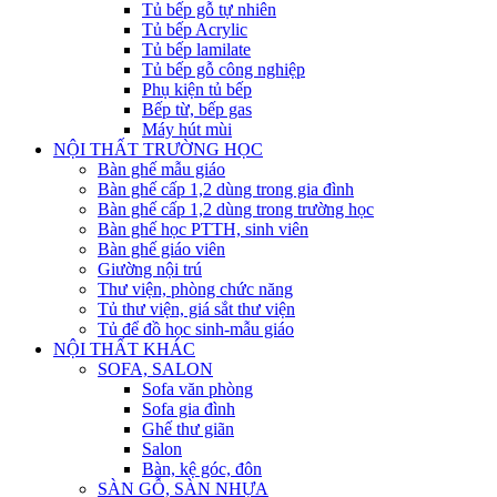
Tủ bếp gỗ tự nhiên
Tủ bếp Acrylic
Tủ bếp lamilate
Tủ bếp gỗ công nghiệp
Phụ kiện tủ bếp
Bếp từ, bếp gas
Máy hút mùi
NỘI THẤT TRƯỜNG HỌC
Bàn ghế mẫu giáo
Bàn ghế cấp 1,2 dùng trong gia đình
Bàn ghế cấp 1,2 dùng trong trường học
Bàn ghế học PTTH, sinh viên
Bàn ghế giáo viên
Giường nội trú
Thư viện, phòng chức năng
Tủ thư viện, giá sắt thư viện
Tủ để đồ học sinh-mẫu giáo
NỘI THẤT KHÁC
SOFA, SALON
Sofa văn phòng
Sofa gia đình
Ghế thư giãn
Salon
Bàn, kệ góc, đôn
SÀN GỖ, SÀN NHỰA