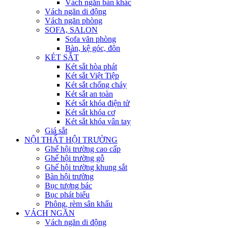
Vách ngăn bàn khác
Vách ngăn di động
Vách ngăn phòng
SOFA, SALON
Sofa văn phòng
Bàn, kệ góc, đôn
KÉT SẮT
Két sắt hòa phát
Két sắt Việt Tiệp
Két sắt chống cháy
Két sắt an toàn
Két sắt khóa điện tử
Két sắt khóa cơ
Két sắt khóa vân tay
Giá sắt
NỘI THẤT HỘI TRƯỜNG
Ghế hội trường cao cấp
Ghế hội trường gỗ
Ghế hội trường khung sắt
Bàn hội trường
Bục tượng bác
Bục phát biểu
Phông, rèm sân khấu
VÁCH NGĂN
Vách ngăn di động