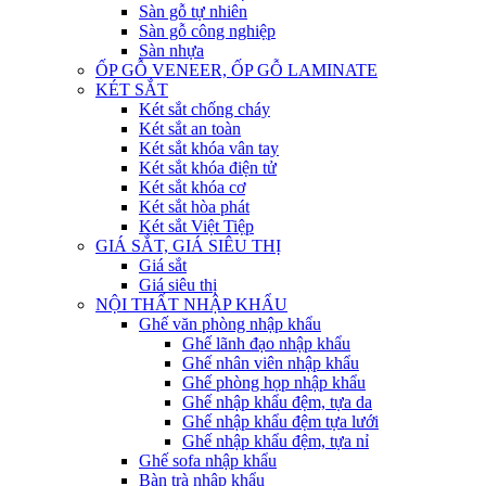
Sàn gỗ tự nhiên
Sàn gỗ công nghiệp
Sàn nhựa
ỐP GỖ VENEER, ỐP GỖ LAMINATE
KÉT SẮT
Két sắt chống cháy
Két sắt an toàn
Két sắt khóa vân tay
Két sắt khóa điện tử
Két sắt khóa cơ
Két sắt hòa phát
Két sắt Việt Tiệp
GIÁ SẮT, GIÁ SIÊU THỊ
Giá sắt
Giá siêu thị
NỘI THẤT NHẬP KHẨU
Ghế văn phòng nhập khẩu
Ghế lãnh đạo nhập khẩu
Ghế nhân viên nhập khẩu
Ghế phòng họp nhập khẩu
Ghế nhập khẩu đệm, tựa da
Ghế nhập khẩu đệm tựa lưới
Ghế nhập khẩu đệm, tựa nỉ
Ghế sofa nhập khẩu
Bàn trà nhập khẩu