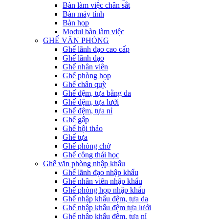
Bàn làm việc chân sắt
Bàn máy tính
Bàn họp
Modul bàn làm việc
GHẾ VĂN PHÒNG
Ghế lãnh đạo cao cấp
Ghế lãnh đạo
Ghế nhân viên
Ghế phòng họp
Ghế chân quỳ
Ghế đệm, tựa bằng da
Ghế đệm, tựa lưới
Ghế đệm, tựa nỉ
Ghế gấp
Ghế hội thảo
Ghế tựa
Ghế phòng chờ
Ghế công thái học
Ghế văn phòng nhập khẩu
Ghế lãnh đạo nhập khẩu
Ghế nhân viên nhập khẩu
Ghế phòng họp nhập khẩu
Ghế nhập khẩu đệm, tựa da
Ghế nhập khẩu đệm tựa lưới
Ghế nhập khẩu đệm, tựa nỉ