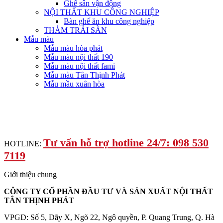
Ghế sân vận động
NỘI THẤT KHU CÔNG NGHIỆP
Bàn ghế ăn khu công nghiệp
THẢM TRẢI SÀN
Mẫu màu
Mẫu màu hòa phát
Mẫu màu nội thất 190
Mẫu màu nội thất fami
Mẫu màu Tân Thịnh Phát
Mẫu mầu xuân hòa
Tư vấn hỗ trợ hotline 24/7: 098 530
HOTLINE:
7119
Giới thiệu chung
CÔNG TY CỔ PHẦN ĐẦU TƯ VÀ SẢN XUẤT NỘI THẤT
TÂN THỊNH PHÁT
VPGD: Số 5, Dãy X, Ngõ 22, Ngô quyền, P. Quang Trung, Q. Hà