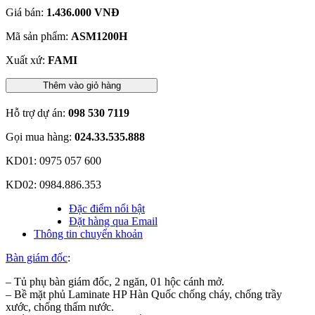
Giá bán:
1.436.000 VNĐ
Mã sản phẩm:
ASM1200H
Xuất xứ:
FAMI
Thêm vào giỏ hàng
Hỗ trợ dự án:
098 530 7119
Gọi mua hàng:
024.33.535.888
KD01: 0975 057 600
KD02: 0984.886.353
Đặc điểm nổi bật
Đặt hàng qua Email
Thông tin chuyển khoản
Bàn giám đốc
:
– Tủ phụ bàn giám đốc, 2 ngăn, 01 hộc cánh mở.
– Bề mặt phủ Laminate HP Hàn Quốc chống cháy, chống trầy
xước, chống thấm nước.