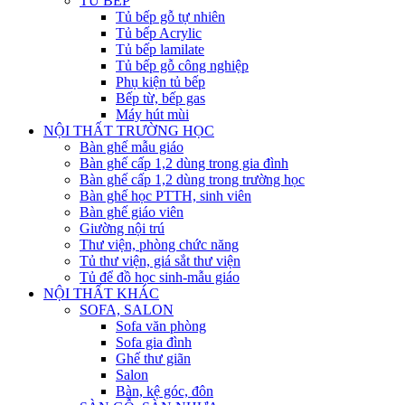
TỦ BẾP
Tủ bếp gỗ tự nhiên
Tủ bếp Acrylic
Tủ bếp lamilate
Tủ bếp gỗ công nghiệp
Phụ kiện tủ bếp
Bếp từ, bếp gas
Máy hút mùi
NỘI THẤT TRƯỜNG HỌC
Bàn ghế mẫu giáo
Bàn ghế cấp 1,2 dùng trong gia đình
Bàn ghế cấp 1,2 dùng trong trường học
Bàn ghế học PTTH, sinh viên
Bàn ghế giáo viên
Giường nội trú
Thư viện, phòng chức năng
Tủ thư viện, giá sắt thư viện
Tủ để đồ học sinh-mẫu giáo
NỘI THẤT KHÁC
SOFA, SALON
Sofa văn phòng
Sofa gia đình
Ghế thư giãn
Salon
Bàn, kệ góc, đôn