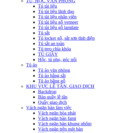
TỦ, HỘC VĂN PHÒNG
Tủ tài liệu
Tủ tài liệu lãnh đạo
Tủ tài liệu nhân viên
Tủ tài liệu gỗ verneer
Tủ tài liệu gỗ lamilate
Tủ sắt
Tủ locker gỗ, sắt sơn tĩnh điện
Tủ sắt an toàn
Tủ treo chìa khóa
TỦ GIẦY
Hộc, tủ phụ, góc nối
Tủ áo
Tủ áo văn phòng
Tủ áo bằng sắt
Tủ áo bằng gỗ
KHU VỰC LỄ TÂN, GIAO DỊCH
Backdrop
Bàn quầy lễ tân
Quầy giao dịch
Vách ngăn bàn làm việc
Vách ngăn hòa phát
Vách ngăn bàn fami
Vách ngăn bàn khung nhôm
Vách ngăn trên mặt bàn