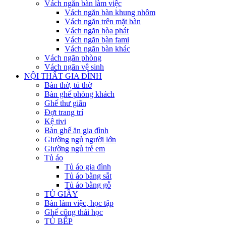
Vách ngăn bàn làm việc
Vách ngăn bàn khung nhôm
Vách ngăn trên mặt bàn
Vách ngăn hòa phát
Vách ngăn bàn fami
Vách ngăn bàn khác
Vách ngăn phòng
Vách ngăn vệ sinh
NỘI THẤT GIA ĐÌNH
Bàn thờ, tủ thờ
Bàn ghế phòng khách
Ghế thư giãn
Đợt trang trí
Kệ tivi
Bàn ghế ăn gia đình
Giường ngủ người lớn
Giường ngủ trẻ em
Tủ áo
Tủ áo gia đình
Tủ áo bằng sắt
Tủ áo bằng gỗ
TỦ GIẦY
Bàn làm việc, học tập
Ghế công thái học
TỦ BẾP