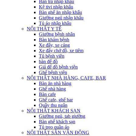
Bàn trà nhập khẩu
Kệ tivi nhập khẩu
Bàn ghế ăn nhập khẩu
Giường ngủ nhập khẩu
Tủ áo nhập khẩu
NỘI THẤT Y TẾ
Giường bệnh nhân
Bàn khám bệnh
Xe đẩy, xe cáng
Xe đẩy chở đồ, xe tiêm
Tủ bệnh viên
bàn để đồ
Giá để đồ bệnh viện
Ghế bệnh viện
NỘI THẤT NHÀ HÀNG, CAFE, BAR
Bàn ăn nhà hàng
Ghế nhà hàng
Bàn cafe
Ghế cafe, ghế bar
Quầy thu ngân
NỘI THẤT KHÁCH SẠN
Giường ngủ, tab giường
Bàn ghế khách sạn
Tủ treo quần áo
NỘI THẤT SÂN VẬN ĐỘNG