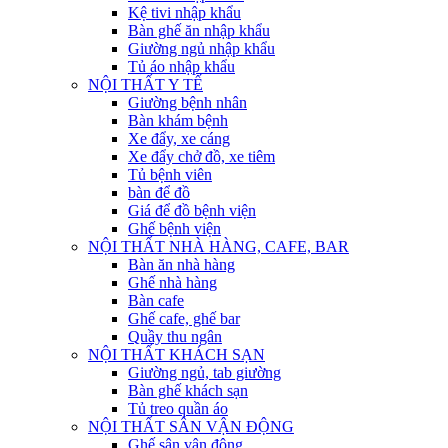
Kệ tivi nhập khẩu
Bàn ghế ăn nhập khẩu
Giường ngủ nhập khẩu
Tủ áo nhập khẩu
NỘI THẤT Y TẾ
Giường bệnh nhân
Bàn khám bệnh
Xe đẩy, xe cáng
Xe đẩy chở đồ, xe tiêm
Tủ bệnh viên
bàn để đồ
Giá để đồ bệnh viện
Ghế bệnh viện
NỘI THẤT NHÀ HÀNG, CAFE, BAR
Bàn ăn nhà hàng
Ghế nhà hàng
Bàn cafe
Ghế cafe, ghế bar
Quầy thu ngân
NỘI THẤT KHÁCH SẠN
Giường ngủ, tab giường
Bàn ghế khách sạn
Tủ treo quần áo
NỘI THẤT SÂN VẬN ĐỘNG
Ghế sân vận động