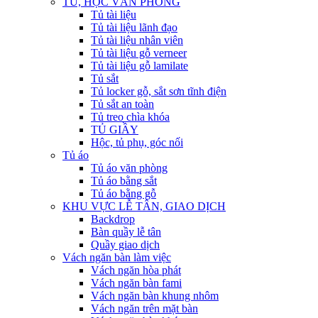
TỦ, HỘC VĂN PHÒNG
Tủ tài liệu
Tủ tài liệu lãnh đạo
Tủ tài liệu nhân viên
Tủ tài liệu gỗ verneer
Tủ tài liệu gỗ lamilate
Tủ sắt
Tủ locker gỗ, sắt sơn tĩnh điện
Tủ sắt an toàn
Tủ treo chìa khóa
TỦ GIẦY
Hộc, tủ phụ, góc nối
Tủ áo
Tủ áo văn phòng
Tủ áo bằng sắt
Tủ áo bằng gỗ
KHU VỰC LỄ TÂN, GIAO DỊCH
Backdrop
Bàn quầy lễ tân
Quầy giao dịch
Vách ngăn bàn làm việc
Vách ngăn hòa phát
Vách ngăn bàn fami
Vách ngăn bàn khung nhôm
Vách ngăn trên mặt bàn