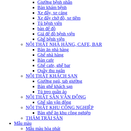
Giường bệnh nhân
Bàn khám bệnh
Xe đẩy, xe cáng
Xe đẩy chở đồ, xe tiêm
Tủ bệnh viên
bàn để đồ
Giá để đồ bệnh viện
Ghế bệnh viện
NỘI THẤT NHÀ HÀNG, CAFE, BAR
Bàn ăn nhà hàng
Ghế nhà hàng
Bàn cafe
Ghế cafe, ghế bar
Quầy thu ngân
NỘI THẤT KHÁCH SẠN
Giường ngủ, tab giường
Bàn ghế khách sạn
Tủ treo quần áo
NỘI THẤT SÂN VẬN ĐỘNG
Ghế sân vận động
NỘI THẤT KHU CÔNG NGHIỆP
Bàn ghế ăn khu công nghiệp
THẢM TRẢI SÀN
Mẫu màu
Mẫu màu hòa phát