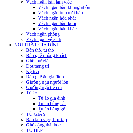
Vách ngăn bàn làm việc
Vách ngăn bàn khung nhôm
Vách ngăn trên mặt bàn
Vách ngăn hòa phát
Vách ngăn bàn fami
Vách ngăn bàn khác
Vách ngăn phòng
Vách ngăn vệ sinh
NỘI THẤT GIA ĐÌNH
Bàn thờ, tủ thờ
Bàn ghế phòng khách
Ghế thư giãn
Đợt trang trí
Kệ tivi
Bàn ghế ăn gia đình
Giường ngủ người lớn
Giường ngủ trẻ em
Tủ áo
Tủ áo gia đình
Tủ áo bằng sắt
Tủ áo bằng gỗ
TỦ GIẦY
Bàn làm việc, học tập
Ghế công thái học
TỦ BẾP