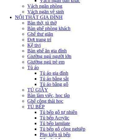
Vách ngăn bàn khác
Vách ngăn phòng
Vách ngăn vệ sinh
NỘI THẤT GIA ĐÌNH
Bàn thờ, tủ thờ
Bàn ghế phòng khách
Ghế thư giãn
Đợt trang trí
Kệ tivi
Bàn ghế ăn gia đình
Giường ngủ người lớn
Giường ngủ trẻ em
Tủ áo
Tủ áo gia đình
Tủ áo bằng sắt
Tủ áo bằng gỗ
TỦ GIẦY
Bàn làm việc, học tập
Ghế công thái học
TỦ BẾP
Tủ bếp gỗ tự nhiên
Tủ bếp Acrylic
Tủ bếp lamilate
Tủ bếp gỗ công nghiệp
Phụ kiện tủ bếp