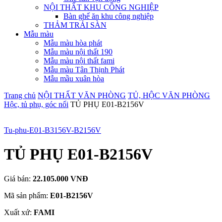
NỘI THẤT KHU CÔNG NGHIỆP
Bàn ghế ăn khu công nghiệp
THẢM TRẢI SÀN
Mẫu màu
Mẫu màu hòa phát
Mẫu màu nội thất 190
Mẫu màu nội thất fami
Mẫu màu Tân Thịnh Phát
Mẫu mầu xuân hòa
Trang chủ
NỘI THẤT VĂN PHÒNG
TỦ, HỘC VĂN PHÒNG
Hộc, tủ phụ, góc nối
TỦ PHỤ E01-B2156V
Tu-phu-E01-B3156V-B2156V
TỦ PHỤ E01-B2156V
Giá bán:
22.105.000 VNĐ
Mã sản phẩm:
E01-B2156V
Xuất xứ:
FAMI