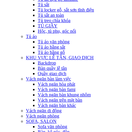
Tủ sắt
Tủ locker gỗ, sắt sơn tĩnh điện
Tủ sắt an toàn
Tủ treo chìa khóa
TỦ GIẦY
Hộc, tủ phụ, góc nối
Tủ áo
Tủ áo văn phòng
Tủ áo bằng sắt
Tủ áo bằng gỗ
KHU VỰC LỄ TÂN, GIAO DỊCH
Backdrop
Bàn quầy lễ tân
Quầy giao dịch
Vách ngăn bàn làm việc
Vách ngăn hòa phát
Vách ngăn bàn fami
Vách ngăn bàn khung nhôm
Vách ngăn trên mặt bàn
Vách ngăn bàn khác
Vách ngăn di động
Vách ngăn phòng
SOFA, SALON
Sofa văn phòng
Bàn, kệ góc, đôn