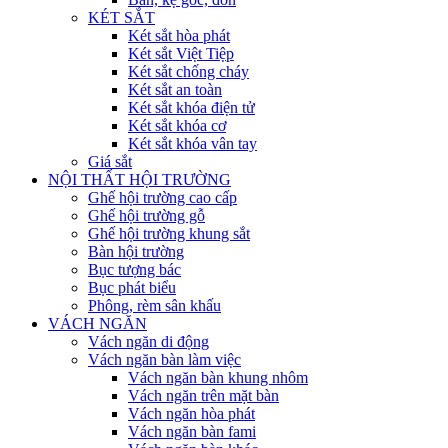
KÉT SẮT
Két sắt hòa phát
Két sắt Việt Tiệp
Két sắt chống cháy
Két sắt an toàn
Két sắt khóa điện tử
Két sắt khóa cơ
Két sắt khóa vân tay
Giá sắt
NỘI THẤT HỘI TRƯỜNG
Ghế hội trường cao cấp
Ghế hội trường gỗ
Ghế hội trường khung sắt
Bàn hội trường
Bục tượng bác
Bục phát biểu
Phông, rèm sân khấu
VÁCH NGĂN
Vách ngăn di động
Vách ngăn bàn làm việc
Vách ngăn bàn khung nhôm
Vách ngăn trên mặt bàn
Vách ngăn hòa phát
Vách ngăn bàn fami