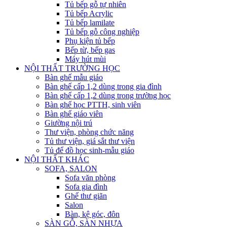
Tủ bếp gỗ tự nhiên
Tủ bếp Acrylic
Tủ bếp lamilate
Tủ bếp gỗ công nghiệp
Phụ kiện tủ bếp
Bếp từ, bếp gas
Máy hút mùi
NỘI THẤT TRƯỜNG HỌC
Bàn ghế mẫu giáo
Bàn ghế cấp 1,2 dùng trong gia đình
Bàn ghế cấp 1,2 dùng trong trường học
Bàn ghế học PTTH, sinh viên
Bàn ghế giáo viên
Giường nội trú
Thư viện, phòng chức năng
Tủ thư viện, giá sắt thư viện
Tủ để đồ học sinh-mẫu giáo
NỘI THẤT KHÁC
SOFA, SALON
Sofa văn phòng
Sofa gia đình
Ghế thư giãn
Salon
Bàn, kệ góc, đôn
SÀN GỖ, SÀN NHỰA