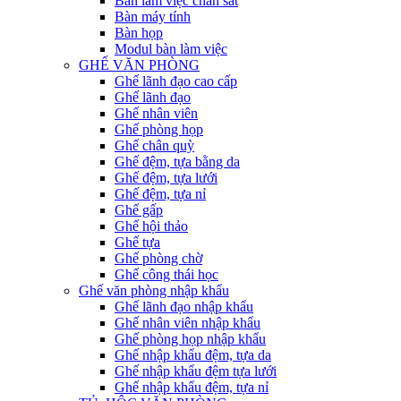
Bàn làm việc chân sắt
Bàn máy tính
Bàn họp
Modul bàn làm việc
GHẾ VĂN PHÒNG
Ghế lãnh đạo cao cấp
Ghế lãnh đạo
Ghế nhân viên
Ghế phòng họp
Ghế chân quỳ
Ghế đệm, tựa bằng da
Ghế đệm, tựa lưới
Ghế đệm, tựa nỉ
Ghế gấp
Ghế hội thảo
Ghế tựa
Ghế phòng chờ
Ghế công thái học
Ghế văn phòng nhập khẩu
Ghế lãnh đạo nhập khẩu
Ghế nhân viên nhập khẩu
Ghế phòng họp nhập khẩu
Ghế nhập khẩu đệm, tựa da
Ghế nhập khẩu đệm tựa lưới
Ghế nhập khẩu đệm, tựa nỉ