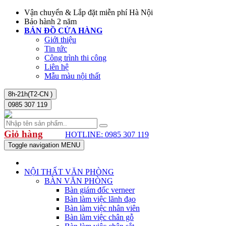
Vận chuyển & Lắp đặt miễn phí Hà Nội
Bảo hành 2 năm
BẢN ĐỒ CỬA HÀNG
Giới thiệu
Tin tức
Công trình thi công
Liên hệ
Mẫu màu nội thất
8h-21h(T2-CN )
0985 307 119
Giỏ hàng
HOTLINE: 0985 307 119
Toggle navigation
MENU
NỘI THẤT VĂN PHÒNG
BÀN VĂN PHÒNG
Bàn giám đốc verneer
Bàn làm việc lãnh đạo
Bàn làm việc nhân viên
Bàn làm việc chân gỗ