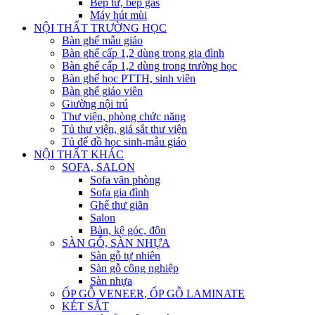
Bếp từ, bếp gas
Máy hút mùi
NỘI THẤT TRƯỜNG HỌC
Bàn ghế mẫu giáo
Bàn ghế cấp 1,2 dùng trong gia đình
Bàn ghế cấp 1,2 dùng trong trường học
Bàn ghế học PTTH, sinh viên
Bàn ghế giáo viên
Giường nội trú
Thư viện, phòng chức năng
Tủ thư viện, giá sắt thư viện
Tủ để đồ học sinh-mẫu giáo
NỘI THẤT KHÁC
SOFA, SALON
Sofa văn phòng
Sofa gia đình
Ghế thư giãn
Salon
Bàn, kệ góc, đôn
SÀN GỖ, SÀN NHỰA
Sàn gỗ tự nhiên
Sàn gỗ công nghiệp
Sàn nhựa
ỐP GỖ VENEER, ỐP GỖ LAMINATE
KÉT SẮT