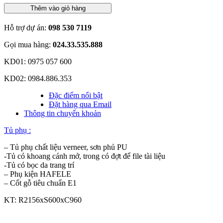
Thêm vào giỏ hàng
Hỗ trợ dự án:
098 530 7119
Gọi mua hàng:
024.33.535.888
KD01: 0975 057 600
KD02: 0984.886.353
Đặc điểm nổi bật
Đặt hàng qua Email
Thông tin chuyển khoản
Tủ phụ :
– Tủ phụ chất liệu verneer, sơn phủ PU
-Tủ có khoang cánh mở, trong có đợt để file tài liệu
-Tủ có bọc da trang trí
– Phụ kiện HAFELE
– Cốt gỗ tiêu chuẩn E1
KT: R2156xS600xC960