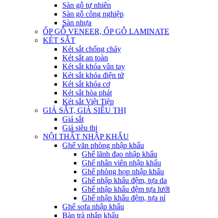
Sàn gỗ tự nhiên
Sàn gỗ công nghiệp
Sàn nhựa
ỐP GỖ VENEER, ỐP GỖ LAMINATE
KÉT SẮT
Két sắt chống cháy
Két sắt an toàn
Két sắt khóa vân tay
Két sắt khóa điện tử
Két sắt khóa cơ
Két sắt hòa phát
Két sắt Việt Tiệp
GIÁ SẮT, GIÁ SIÊU THỊ
Giá sắt
Giá siêu thị
NỘI THẤT NHẬP KHẨU
Ghế văn phòng nhập khẩu
Ghế lãnh đạo nhập khẩu
Ghế nhân viên nhập khẩu
Ghế phòng họp nhập khẩu
Ghế nhập khẩu đệm, tựa da
Ghế nhập khẩu đệm tựa lưới
Ghế nhập khẩu đệm, tựa nỉ
Ghế sofa nhập khẩu
Bàn trà nhập khẩu