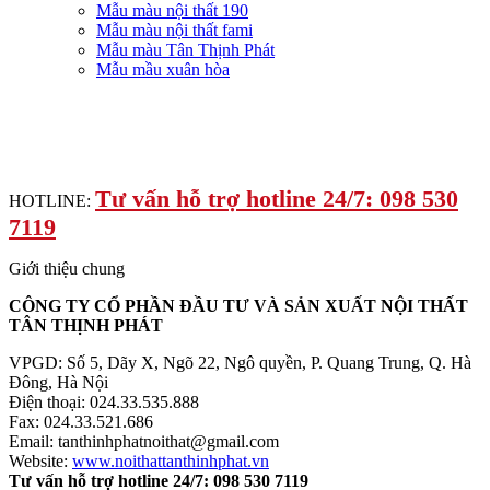
Mẫu màu nội thất 190
Mẫu màu nội thất fami
Mẫu màu Tân Thịnh Phát
Mẫu mầu xuân hòa
Tư vấn hỗ trợ hotline 24/7: 098 530
HOTLINE:
7119
Giới thiệu chung
CÔNG TY CỔ PHẦN ĐẦU TƯ VÀ SẢN XUẤT NỘI THẤT
TÂN THỊNH PHÁT
VPGD: Số 5, Dãy X, Ngõ 22, Ngô quyền, P. Quang Trung, Q. Hà
Đông, Hà Nội
Điện thoại: 024.33.535.888
Fax: 024.33.521.686
Email: tanthinhphatnoithat@gmail.com
Website:
www.noithattanthinhphat.vn
Tư vấn hỗ trợ hotline 24/7: 098 530 7119