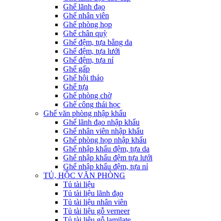
Ghế lãnh đạo
Ghế nhân viên
Ghế phòng họp
Ghế chân quỳ
Ghế đệm, tựa bằng da
Ghế đệm, tựa lưới
Ghế đệm, tựa nỉ
Ghế gấp
Ghế hội thảo
Ghế tựa
Ghế phòng chờ
Ghế công thái học
Ghế văn phòng nhập khẩu
Ghế lãnh đạo nhập khẩu
Ghế nhân viên nhập khẩu
Ghế phòng họp nhập khẩu
Ghế nhập khẩu đệm, tựa da
Ghế nhập khẩu đệm tựa lưới
Ghế nhập khẩu đệm, tựa nỉ
TỦ, HỘC VĂN PHÒNG
Tủ tài liệu
Tủ tài liệu lãnh đạo
Tủ tài liệu nhân viên
Tủ tài liệu gỗ verneer
Tủ tài liệu gỗ lamilate