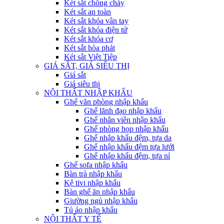
Két sắt chống cháy
Két sắt an toàn
Két sắt khóa vân tay
Két sắt khóa điện tử
Két sắt khóa cơ
Két sắt hòa phát
Két sắt Việt Tiệp
GIÁ SẮT, GIÁ SIÊU THỊ
Giá sắt
Giá siêu thị
NỘI THẤT NHẬP KHẨU
Ghế văn phòng nhập khẩu
Ghế lãnh đạo nhập khẩu
Ghế nhân viên nhập khẩu
Ghế phòng họp nhập khẩu
Ghế nhập khẩu đệm, tựa da
Ghế nhập khẩu đệm tựa lưới
Ghế nhập khẩu đệm, tựa nỉ
Ghế sofa nhập khẩu
Bàn trà nhập khẩu
Kệ tivi nhập khẩu
Bàn ghế ăn nhập khẩu
Giường ngủ nhập khẩu
Tủ áo nhập khẩu
NỘI THẤT Y TẾ