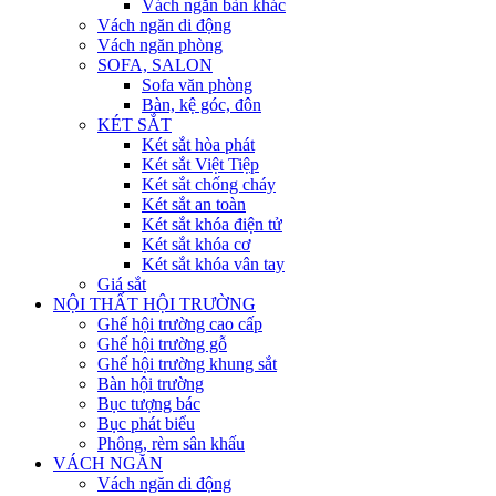
Vách ngăn bàn khác
Vách ngăn di động
Vách ngăn phòng
SOFA, SALON
Sofa văn phòng
Bàn, kệ góc, đôn
KÉT SẮT
Két sắt hòa phát
Két sắt Việt Tiệp
Két sắt chống cháy
Két sắt an toàn
Két sắt khóa điện tử
Két sắt khóa cơ
Két sắt khóa vân tay
Giá sắt
NỘI THẤT HỘI TRƯỜNG
Ghế hội trường cao cấp
Ghế hội trường gỗ
Ghế hội trường khung sắt
Bàn hội trường
Bục tượng bác
Bục phát biểu
Phông, rèm sân khấu
VÁCH NGĂN
Vách ngăn di động