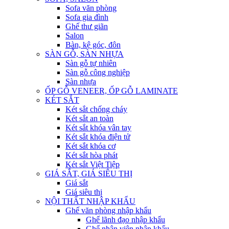
Sofa văn phòng
Sofa gia đình
Ghế thư giãn
Salon
Bàn, kệ góc, đôn
SÀN GỖ, SÀN NHỰA
Sàn gỗ tự nhiên
Sàn gỗ công nghiệp
Sàn nhựa
ỐP GỖ VENEER, ỐP GỖ LAMINATE
KÉT SẮT
Két sắt chống cháy
Két sắt an toàn
Két sắt khóa vân tay
Két sắt khóa điện tử
Két sắt khóa cơ
Két sắt hòa phát
Két sắt Việt Tiệp
GIÁ SẮT, GIÁ SIÊU THỊ
Giá sắt
Giá siêu thị
NỘI THẤT NHẬP KHẨU
Ghế văn phòng nhập khẩu
Ghế lãnh đạo nhập khẩu
Ghế nhân viên nhập khẩu