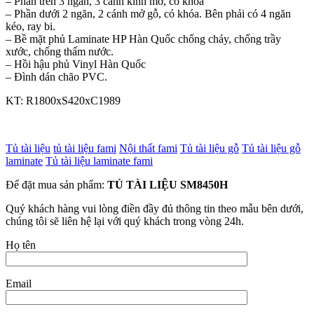
– Phần trên 3 ngăn, 3 cánh kính mở, có khóa
– Phần dưới 2 ngăn, 2 cánh mở gỗ, có khóa. Bên phải có 4 ngăn
kéo, ray bi.
– Bề mặt phủ Laminate HP Hàn Quốc chống cháy, chống trầy
xước, chống thấm nước.
– Hồi hậu phủ Vinyl Hàn Quốc
– Đình dán chão PVC.
KT: R1800xS420xC1989
Tủ tài liệu
tủ tài liệu fami
Nội thất fami
Tủ tài liệu gỗ
Tủ tài liệu gỗ
laminate
Tủ tài liệu laminate fami
Để đặt mua sản phẩm:
TỦ TÀI LIỆU SM8450H
Quý khách hàng vui lòng điền đầy đủ thông tin theo mẫu bên dưới,
chúng tôi sẽ liên hệ lại với quý khách trong vòng 24h.
Họ tên
Email