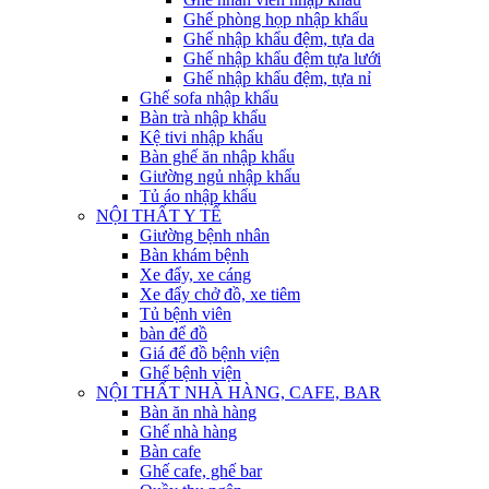
Ghế phòng họp nhập khẩu
Ghế nhập khẩu đệm, tựa da
Ghế nhập khẩu đệm tựa lưới
Ghế nhập khẩu đệm, tựa nỉ
Ghế sofa nhập khẩu
Bàn trà nhập khẩu
Kệ tivi nhập khẩu
Bàn ghế ăn nhập khẩu
Giường ngủ nhập khẩu
Tủ áo nhập khẩu
NỘI THẤT Y TẾ
Giường bệnh nhân
Bàn khám bệnh
Xe đẩy, xe cáng
Xe đẩy chở đồ, xe tiêm
Tủ bệnh viên
bàn để đồ
Giá để đồ bệnh viện
Ghế bệnh viện
NỘI THẤT NHÀ HÀNG, CAFE, BAR
Bàn ăn nhà hàng
Ghế nhà hàng
Bàn cafe
Ghế cafe, ghế bar