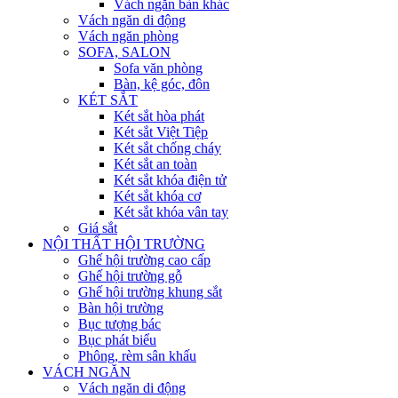
Vách ngăn bàn khác
Vách ngăn di động
Vách ngăn phòng
SOFA, SALON
Sofa văn phòng
Bàn, kệ góc, đôn
KÉT SẮT
Két sắt hòa phát
Két sắt Việt Tiệp
Két sắt chống cháy
Két sắt an toàn
Két sắt khóa điện tử
Két sắt khóa cơ
Két sắt khóa vân tay
Giá sắt
NỘI THẤT HỘI TRƯỜNG
Ghế hội trường cao cấp
Ghế hội trường gỗ
Ghế hội trường khung sắt
Bàn hội trường
Bục tượng bác
Bục phát biểu
Phông, rèm sân khấu
VÁCH NGĂN
Vách ngăn di động