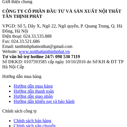
Giới thiệu chung
CÔNG TY CỔ PHẦN ĐẦU TƯ VÀ SẢN XUẤT NỘI THẤT
TÂN THỊNH PHÁT
VPGD: Số 5, Dãy X, Ngõ 22, Ngô quyền, P. Quang Trung, Q. Hà
Đông, Hà Nội
Điện thoại: 024.33.535.888
Fax: 024.33.521.686
Email: tanthinhphatnoithat@gmail.com
Website:
www.noithattanthinhphat.vn
Tư vấn hỗ trợ hotline 24/7: 098 530 7119
Số ĐKKD: 0107593585 cấp ngày 10/10/2016 do Sở KH & ĐT TP
Hà Nội Cấp
Hướng dẫn mua hàng
Hướng dẫn mua hàng
Hướng dẫn thanh toán
Hướng dẫn giao nhận
Hướng dẫn khiếu nại và bảo hành
Chính sách công ty
Chính sách bán hàng
Chính sách vận chuyển