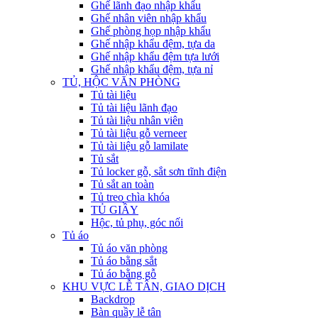
Ghế lãnh đạo nhập khẩu
Ghế nhân viên nhập khẩu
Ghế phòng họp nhập khẩu
Ghế nhập khẩu đệm, tựa da
Ghế nhập khẩu đệm tựa lưới
Ghế nhập khẩu đệm, tựa nỉ
TỦ, HỘC VĂN PHÒNG
Tủ tài liệu
Tủ tài liệu lãnh đạo
Tủ tài liệu nhân viên
Tủ tài liệu gỗ verneer
Tủ tài liệu gỗ lamilate
Tủ sắt
Tủ locker gỗ, sắt sơn tĩnh điện
Tủ sắt an toàn
Tủ treo chìa khóa
TỦ GIẦY
Hộc, tủ phụ, góc nối
Tủ áo
Tủ áo văn phòng
Tủ áo bằng sắt
Tủ áo bằng gỗ
KHU VỰC LỄ TÂN, GIAO DỊCH
Backdrop
Bàn quầy lễ tân