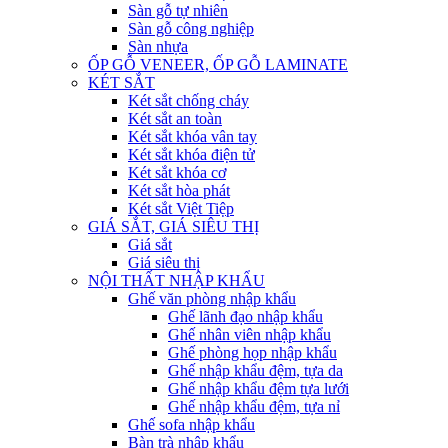
Sàn gỗ tự nhiên
Sàn gỗ công nghiệp
Sàn nhựa
ỐP GỖ VENEER, ỐP GỖ LAMINATE
KÉT SẮT
Két sắt chống cháy
Két sắt an toàn
Két sắt khóa vân tay
Két sắt khóa điện tử
Két sắt khóa cơ
Két sắt hòa phát
Két sắt Việt Tiệp
GIÁ SẮT, GIÁ SIÊU THỊ
Giá sắt
Giá siêu thị
NỘI THẤT NHẬP KHẨU
Ghế văn phòng nhập khẩu
Ghế lãnh đạo nhập khẩu
Ghế nhân viên nhập khẩu
Ghế phòng họp nhập khẩu
Ghế nhập khẩu đệm, tựa da
Ghế nhập khẩu đệm tựa lưới
Ghế nhập khẩu đệm, tựa nỉ
Ghế sofa nhập khẩu
Bàn trà nhập khẩu