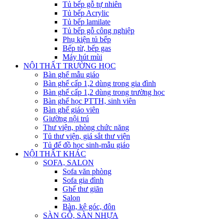
Tủ bếp gỗ tự nhiên
Tủ bếp Acrylic
Tủ bếp lamilate
Tủ bếp gỗ công nghiệp
Phụ kiện tủ bếp
Bếp từ, bếp gas
Máy hút mùi
NỘI THẤT TRƯỜNG HỌC
Bàn ghế mẫu giáo
Bàn ghế cấp 1,2 dùng trong gia đình
Bàn ghế cấp 1,2 dùng trong trường học
Bàn ghế học PTTH, sinh viên
Bàn ghế giáo viên
Giường nội trú
Thư viện, phòng chức năng
Tủ thư viện, giá sắt thư viện
Tủ để đồ học sinh-mẫu giáo
NỘI THẤT KHÁC
SOFA, SALON
Sofa văn phòng
Sofa gia đình
Ghế thư giãn
Salon
Bàn, kệ góc, đôn
SÀN GỖ, SÀN NHỰA