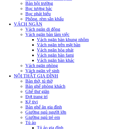
Bàn hội trường
Bục tượng bác
Bục phát biểu
Phông, rèm sân khấu
VÁCH NGĂN
Vách ngăn di động
Vách ngăn bàn làm việc
Vách ngăn bàn khung nhôm
Vách ngăn trên mặt bàn
Vách ngăn hòa phát
Vách ngăn bàn fami
Vách ngăn bàn khác
Vách ngăn phòng
Vách ngăn vệ sinh
NỘI THẤT GIA ĐÌNH
Bàn thờ, tủ thờ
Bàn ghế phòng khách
Ghế thư giãn
Đợt trang trí
Kệ tivi
Bàn ghế ăn gia đình
Giường ngủ người lớn
Giường ngủ trẻ em
Tủ áo
Tủ áo gia đình