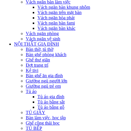
Vách ngăn bàn làm việc
Vách ngăn bàn khung nhôm
Vách ngăn trên mặt bàn
Vách ngăn hòa phát
Vách ngăn bàn fami
Vách ngăn bàn khác
Vách ngăn phòng
Vách ngăn vệ sinh
NỘI THẤT GIA ĐÌNH
Bàn thờ, tủ thờ
Bàn ghế phòng khách
Ghế thư giãn
Đợt trang trí
Kệ tivi
Bàn ghế ăn gia đình
Giường ngủ người lớn
Giường ngủ trẻ em
Tủ áo
Tủ áo gia đình
Tủ áo bằng sắt
Tủ áo bằng gỗ
TỦ GIẦY
Bàn làm việc, học tập
Ghế công thái học
TỦ BẾP