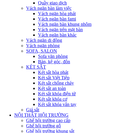
Quầy giao dịch
Vách ngăn bàn làm việc
Vách ngăn hòa phát
Vách ngăn bàn fami
Vách ngăn bàn khung nhôm
Vách ngăn trên mặt bàn
Vách ngăn bàn khác
Vách ngăn di động
Vách ngăn phòng
SOFA, SALON
Sofa văn phòng
Bàn, kệ góc, đôn
KÉT SẮT
Két sắt hòa phát
Két sắt Việt Tiệp
Két sắt chống cháy
Két sắt an toàn
Két sắt khóa điện tử
Két sắt khóa cơ
Két sắt khóa vân tay
Giá sắt
NỘI THẤT HỘI TRƯỜNG
Ghế hội trường cao cấp
Ghế hội trường gỗ
Ghế hội trường khung sắt