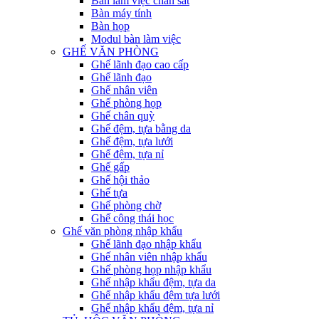
Bàn làm việc chân sắt
Bàn máy tính
Bàn họp
Modul bàn làm việc
GHẾ VĂN PHÒNG
Ghế lãnh đạo cao cấp
Ghế lãnh đạo
Ghế nhân viên
Ghế phòng họp
Ghế chân quỳ
Ghế đệm, tựa bằng da
Ghế đệm, tựa lưới
Ghế đệm, tựa nỉ
Ghế gấp
Ghế hội thảo
Ghế tựa
Ghế phòng chờ
Ghế công thái học
Ghế văn phòng nhập khẩu
Ghế lãnh đạo nhập khẩu
Ghế nhân viên nhập khẩu
Ghế phòng họp nhập khẩu
Ghế nhập khẩu đệm, tựa da
Ghế nhập khẩu đệm tựa lưới
Ghế nhập khẩu đệm, tựa nỉ