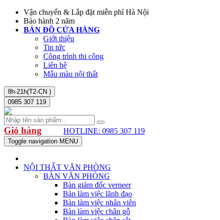
Vận chuyển & Lắp đặt miễn phí Hà Nội
Bảo hành 2 năm
BẢN ĐỒ CỬA HÀNG
Giới thiệu
Tin tức
Công trình thi công
Liên hệ
Mẫu màu nội thất
8h-21h(T2-CN )
0985 307 119
Giỏ hàng
HOTLINE: 0985 307 119
Toggle navigation
MENU
NỘI THẤT VĂN PHÒNG
BÀN VĂN PHÒNG
Bàn giám đốc verneer
Bàn làm việc lãnh đạo
Bàn làm việc nhân viên
Bàn làm việc chân gỗ