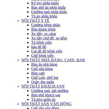
Kệ tivi nhập khẩu
Bàn ghế ăn nhập khẩu
Giường ngủ nhập khẩu
Tủ áo nhập khẩu
NỘI THẤT Y TẾ
Giường bệnh nhân
Bàn khám bệnh
Xe đẩy, xe cáng
Xe đẩy chở đồ, xe tiêm
Tủ bệnh viên
bàn để đồ
Giá để đồ bệnh viện
Ghế bệnh viện
NỘI THẤT NHÀ HÀNG, CAFE, BAR
Bàn ăn nhà hàng
Ghế nhà hàng
Bàn cafe
Ghế cafe, ghế bar
Quầy thu ngân
NỘI THẤT KHÁCH SẠN
Giường ngủ, tab giường
Bàn ghế khách sạn
Tủ treo quần áo
NỘI THẤT SÂN VẬN ĐỘNG
Ghế sân vận động