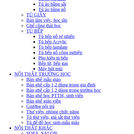
Tủ áo bằng sắt
Tủ áo bằng gỗ
TỦ GIẦY
Bàn làm việc, học tập
Ghế công thái học
TỦ BẾP
Tủ bếp gỗ tự nhiên
Tủ bếp Acrylic
Tủ bếp lamilate
Tủ bếp gỗ công nghiệp
Phụ kiện tủ bếp
Bếp từ, bếp gas
Máy hút mùi
NỘI THẤT TRƯỜNG HỌC
Bàn ghế mẫu giáo
Bàn ghế cấp 1,2 dùng trong gia đình
Bàn ghế cấp 1,2 dùng trong trường học
Bàn ghế học PTTH, sinh viên
Bàn ghế giáo viên
Giường nội trú
Thư viện, phòng chức năng
Tủ thư viện, giá sắt thư viện
Tủ để đồ học sinh-mẫu giáo
NỘI THẤT KHÁC
SOFA, SALON