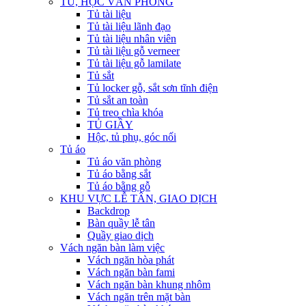
TỦ, HỘC VĂN PHÒNG
Tủ tài liệu
Tủ tài liệu lãnh đạo
Tủ tài liệu nhân viên
Tủ tài liệu gỗ verneer
Tủ tài liệu gỗ lamilate
Tủ sắt
Tủ locker gỗ, sắt sơn tĩnh điện
Tủ sắt an toàn
Tủ treo chìa khóa
TỦ GIẦY
Hộc, tủ phụ, góc nối
Tủ áo
Tủ áo văn phòng
Tủ áo bằng sắt
Tủ áo bằng gỗ
KHU VỰC LỄ TÂN, GIAO DỊCH
Backdrop
Bàn quầy lễ tân
Quầy giao dịch
Vách ngăn bàn làm việc
Vách ngăn hòa phát
Vách ngăn bàn fami
Vách ngăn bàn khung nhôm
Vách ngăn trên mặt bàn