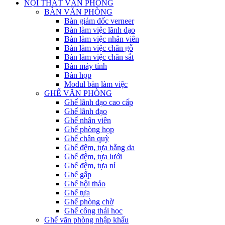
NỘI THẤT VĂN PHÒNG
BÀN VĂN PHÒNG
Bàn giám đốc verneer
Bàn làm việc lãnh đạo
Bàn làm việc nhân viên
Bàn làm việc chân gỗ
Bàn làm việc chân sắt
Bàn máy tính
Bàn họp
Modul bàn làm việc
GHẾ VĂN PHÒNG
Ghế lãnh đạo cao cấp
Ghế lãnh đạo
Ghế nhân viên
Ghế phòng họp
Ghế chân quỳ
Ghế đệm, tựa bằng da
Ghế đệm, tựa lưới
Ghế đệm, tựa nỉ
Ghế gấp
Ghế hội thảo
Ghế tựa
Ghế phòng chờ
Ghế công thái học
Ghế văn phòng nhập khẩu