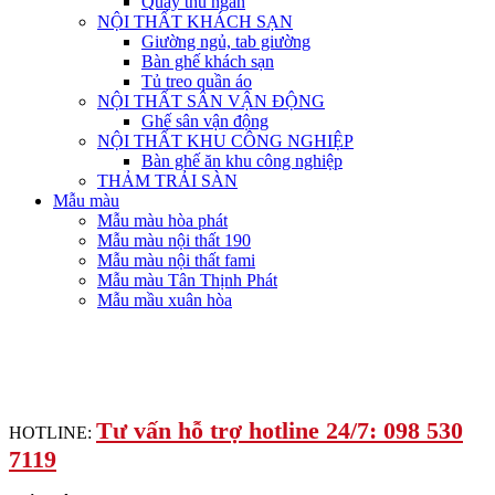
Quầy thu ngân
NỘI THẤT KHÁCH SẠN
Giường ngủ, tab giường
Bàn ghế khách sạn
Tủ treo quần áo
NỘI THẤT SÂN VẬN ĐỘNG
Ghế sân vận động
NỘI THẤT KHU CÔNG NGHIỆP
Bàn ghế ăn khu công nghiệp
THẢM TRẢI SÀN
Mẫu màu
Mẫu màu hòa phát
Mẫu màu nội thất 190
Mẫu màu nội thất fami
Mẫu màu Tân Thịnh Phát
Mẫu mầu xuân hòa
Tư vấn hỗ trợ hotline 24/7: 098 530
HOTLINE:
7119