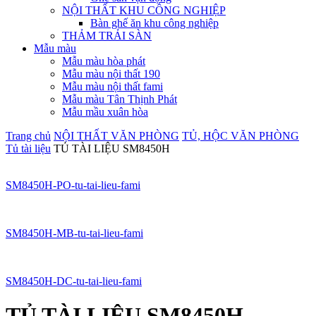
NỘI THẤT KHU CÔNG NGHIỆP
Bàn ghế ăn khu công nghiệp
THẢM TRẢI SÀN
Mẫu màu
Mẫu màu hòa phát
Mẫu màu nội thất 190
Mẫu màu nội thất fami
Mẫu màu Tân Thịnh Phát
Mẫu mầu xuân hòa
Trang chủ
NỘI THẤT VĂN PHÒNG
TỦ, HỘC VĂN PHÒNG
Tủ tài liệu
TỦ TÀI LIỆU SM8450H
SM8450H-PO-tu-tai-lieu-fami
SM8450H-MB-tu-tai-lieu-fami
SM8450H-DC-tu-tai-lieu-fami
TỦ TÀI LIỆU SM8450H