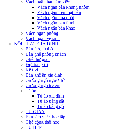
Vách ngăn bàn làm việc
Vách ngăn bàn khung nhôm
Vách ngăn trên mặt bàn
Vách ngăn hòa phát
Vách ngăn bàn fami
Vách ngăn bàn khác
Vách ngăn phòng
Vách ngăn vệ sinh
NỘI THẤT GIA ĐÌNH
Bàn thờ, tủ thờ
Bàn ghế phòng khách
Ghế thư giãn
Đợt trang trí
Kệ tivi
Bàn ghế ăn gia đình
Giường ngủ người lớn
Giường ngủ trẻ em
Tủ áo
Tủ áo gia đình
Tủ áo bằng sắt
Tủ áo bằng gỗ
TỦ GIẦY
Bàn làm việc, học tập
Ghế công thái học
TỦ BẾP