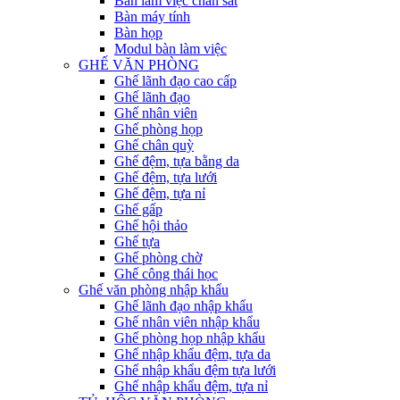
Bàn làm việc chân sắt
Bàn máy tính
Bàn họp
Modul bàn làm việc
GHẾ VĂN PHÒNG
Ghế lãnh đạo cao cấp
Ghế lãnh đạo
Ghế nhân viên
Ghế phòng họp
Ghế chân quỳ
Ghế đệm, tựa bằng da
Ghế đệm, tựa lưới
Ghế đệm, tựa nỉ
Ghế gấp
Ghế hội thảo
Ghế tựa
Ghế phòng chờ
Ghế công thái học
Ghế văn phòng nhập khẩu
Ghế lãnh đạo nhập khẩu
Ghế nhân viên nhập khẩu
Ghế phòng họp nhập khẩu
Ghế nhập khẩu đệm, tựa da
Ghế nhập khẩu đệm tựa lưới
Ghế nhập khẩu đệm, tựa nỉ