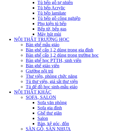
Tủ bếp gỗ tự nhiên
Tủ bếp Acrylic
Tủ bếp lamilate
Tủ bếp gỗ công nghiệp
Phụ kiện tủ bếp
Bếp từ, bếp gas
Máy hút mùi
NỘI THẤT TRƯỜNG HỌC
Bàn ghế mẫu giáo
Bàn ghế cấp 1,2 dùng trong gia đình
Bàn ghế cấp 1,2 dùng trong trường học
Bàn ghế học PTTH, sinh viên
Bàn ghế giáo viên
Giường nội trú
Thư viện, phòng chức năng
Tủ thư viện, giá sắt thư viện
Tủ để đồ học sinh-mẫu giáo
NỘI THẤT KHÁC
SOFA, SALON
Sofa văn phòng
Sofa gia đình
Ghế thư giãn
Salon
Bàn, kệ góc, đôn
SÀN GỖ, SÀN NHỰA