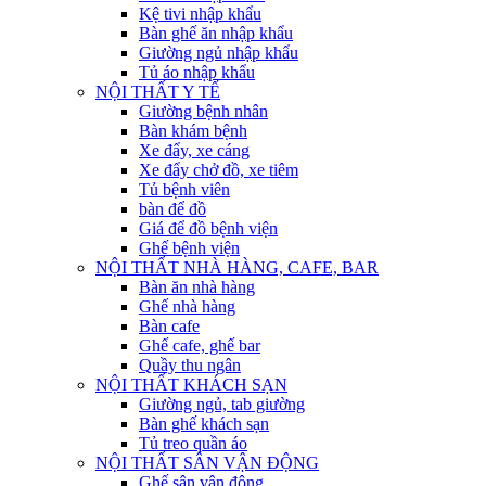
Kệ tivi nhập khẩu
Bàn ghế ăn nhập khẩu
Giường ngủ nhập khẩu
Tủ áo nhập khẩu
NỘI THẤT Y TẾ
Giường bệnh nhân
Bàn khám bệnh
Xe đẩy, xe cáng
Xe đẩy chở đồ, xe tiêm
Tủ bệnh viên
bàn để đồ
Giá để đồ bệnh viện
Ghế bệnh viện
NỘI THẤT NHÀ HÀNG, CAFE, BAR
Bàn ăn nhà hàng
Ghế nhà hàng
Bàn cafe
Ghế cafe, ghế bar
Quầy thu ngân
NỘI THẤT KHÁCH SẠN
Giường ngủ, tab giường
Bàn ghế khách sạn
Tủ treo quần áo
NỘI THẤT SÂN VẬN ĐỘNG
Ghế sân vận động