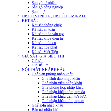
Sàn gỗ tự nhiên
Sàn gỗ công nghiệp
Sàn nhựa
ỐP GỖ VENEER, ỐP GỖ LAMINATE
KÉT SẮT
Két sắt chống cháy
Két sắt an toàn
Két sắt khóa vân tay
Két sắt khóa điện tử
Két sắt khóa cơ
Két sắt hòa phát
Két sắt Việt Tiệp
GIÁ SẮT, GIÁ SIÊU THỊ
Giá sắt
Giá siêu thị
NỘI THẤT NHẬP KHẨU
Ghế văn phòng nhập khẩu
Ghế lãnh đạo nhập khẩu
Ghế nhân viên nhập khẩu
Ghế phòng họp nhập khẩu
Ghế nhập khẩu đệm, tựa da
Ghế nhập khẩu đệm tựa lưới
Ghế nhập khẩu đệm, tựa nỉ
Ghế sofa nhập khẩu
Bàn trà nhập khẩu