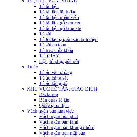
TỦ, HỘC VĂN PHÒNG
Tủ tài liệu
Tủ tài liệu lãnh đạo
Tủ tài liệu nhân viên
Tủ tài liệu gỗ verneer
Tủ tài liệu gỗ lamilate
Tủ sắt
Tủ locker gỗ, sắt sơn tĩnh điện
Tủ sắt an toàn
Tủ treo chìa khóa
TỦ GIẦY
Hộc, tủ phụ, góc nối
Tủ áo
Tủ áo văn phòng
Tủ áo bằng sắt
Tủ áo bằng gỗ
KHU VỰC LỄ TÂN, GIAO DỊCH
Backdrop
Bàn quầy lễ tân
Quầy giao dịch
Vách ngăn bàn làm việc
Vách ngăn hòa phát
Vách ngăn bàn fami
Vách ngăn bàn khung nhôm
Vách ngăn trên mặt bàn