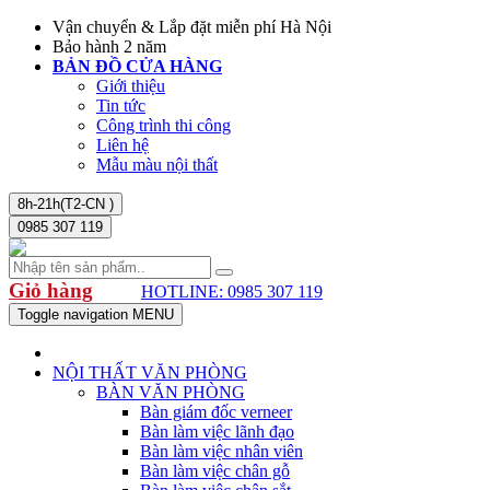
Vận chuyển & Lắp đặt miễn phí Hà Nội
Bảo hành 2 năm
BẢN ĐỒ CỬA HÀNG
Giới thiệu
Tin tức
Công trình thi công
Liên hệ
Mẫu màu nội thất
8h-21h(T2-CN )
0985 307 119
Giỏ hàng
HOTLINE: 0985 307 119
Toggle navigation
MENU
NỘI THẤT VĂN PHÒNG
BÀN VĂN PHÒNG
Bàn giám đốc verneer
Bàn làm việc lãnh đạo
Bàn làm việc nhân viên
Bàn làm việc chân gỗ