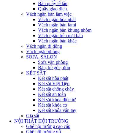
Bàn quầy lễ tân
Quầy giao dịch
Vách ngăn bàn làm việc
Vách ngăn hòa phát
Vách ngăn bàn fami
Vách ngăn bàn khung nhôm
Vách ngăn trên mặt bàn
Vách ngăn bàn khác
Vách ngăn di động
Vách ngăn phòng
SOFA, SALON
Sofa văn phòng
Bàn, kệ góc, đôn
KÉT SẮT
Két sắt hòa phát
Két sắt Việt Tiệp
Két sắt chống cháy
Két sắt an toàn
Két sắt khóa điện tử
Két sắt khóa cơ
Két sắt khóa vân tay
Giá sắt
NỘI THẤT HỘI TRƯỜNG
Ghế hội trường cao cấp
Ghế hội trường gỗ