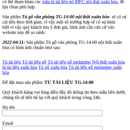
có thể tham khảo các
mẫu tủ tài liệu gỗ MFC nội thất xuân hòa
để
lựa chọn phù hợp.
Sản phẩm
Tủ gỗ văn phòng TG-14-00 nội thất xuân hòa
sẽ có sự
cải tiến theo thời gian, vì vậy một số trường hợp sẽ có sự khác
biệt vì vậy quý khách lưu ý đơn giá, hình ảnh cần căn cứ vào
website này để so sánh:
2022-04-11:
Sản phẩm Tủ gỗ văn phòng TG-14-00 nội thất xuân
hòa có hình ảnh chuẩn như sau:
Tủ tài liệu
Tủ tài liệu gỗ
Tủ tài liệu gỗ melamine
Nội thất xuân hòa
tủ tài liệu xuân hòa
Tủ gỗ xuân hòa
Tủ tài liệu gỗ melamine xuân
hòa
Để đặt mua sản phẩm:
TỦ TÀI LIỆU TG-14-00
Quý khách hàng vui lòng điền đầy đủ thông tin theo mẫu bên dưới,
chúng tôi sẽ liên hệ lại với quý khách trong vòng 24h.
Họ tên
Email