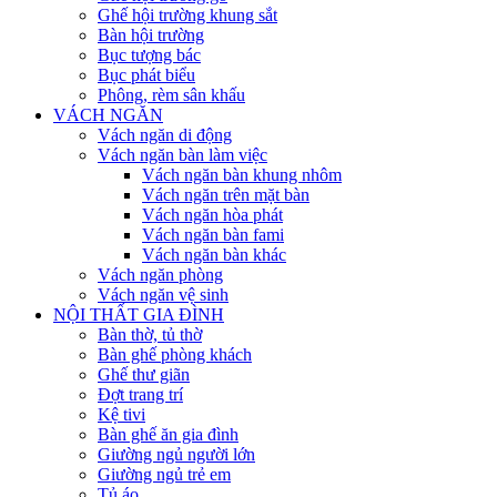
Ghế hội trường khung sắt
Bàn hội trường
Bục tượng bác
Bục phát biểu
Phông, rèm sân khấu
VÁCH NGĂN
Vách ngăn di động
Vách ngăn bàn làm việc
Vách ngăn bàn khung nhôm
Vách ngăn trên mặt bàn
Vách ngăn hòa phát
Vách ngăn bàn fami
Vách ngăn bàn khác
Vách ngăn phòng
Vách ngăn vệ sinh
NỘI THẤT GIA ĐÌNH
Bàn thờ, tủ thờ
Bàn ghế phòng khách
Ghế thư giãn
Đợt trang trí
Kệ tivi
Bàn ghế ăn gia đình
Giường ngủ người lớn
Giường ngủ trẻ em
Tủ áo