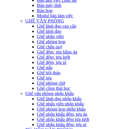
Bàn làm việc chân sắt
Bàn máy tính
Bàn họp
Modul bàn làm việc
GHẾ VĂN PHÒNG
Ghế lãnh đạo cao cấp
Ghế lãnh đạo
Ghế nhân viên
Ghế phòng họp
Ghế chân quỳ
Ghế đệm, tựa bằng da
Ghế đệm, tựa lưới
Ghế đệm, tựa nỉ
Ghế gấp
Ghế hội thảo
Ghế tựa
Ghế phòng chờ
Ghế công thái học
Ghế văn phòng nhập khẩu
Ghế lãnh đạo nhập khẩu
Ghế nhân viên nhập khẩu
Ghế phòng họp nhập khẩu
Ghế nhập khẩu đệm, tựa da
Ghế nhập khẩu đệm tựa lưới
Ghế nhập khẩu đệm, tựa nỉ