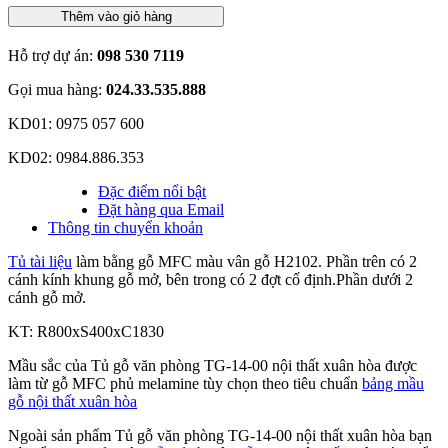
Thêm vào giỏ hàng
Hỗ trợ dự án:
098 530 7119
Gọi mua hàng:
024.33.535.888
KD01: 0975 057 600
KD02: 0984.886.353
Đặc điểm nổi bật
Đặt hàng qua Email
Thông tin chuyển khoản
Tủ tài liệu
làm bằng gỗ MFC màu vân gỗ H2102. Phần trên có 2
cánh kính khung gỗ mở, bên trong có 2 đợt cố định.Phần dưới 2
cánh gỗ mở.
KT: R800xS400xC1830
Mầu sắc của Tủ gỗ văn phòng TG-14-00 nội thất xuân hòa được
làm từ gỗ MFC phủ melamine tùy chọn theo tiêu chuẩn
bảng mầu
gỗ nội thất xuân hòa
Ngoài sản phẩm Tủ gỗ văn phòng TG-14-00 nội thất xuân hòa bạn