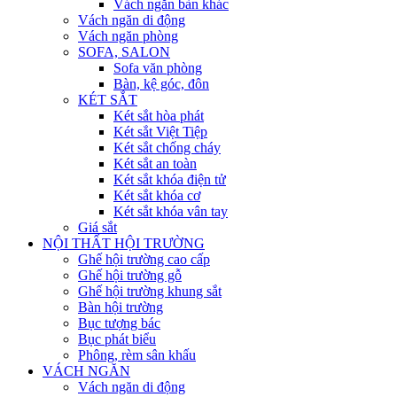
Vách ngăn bàn khác
Vách ngăn di động
Vách ngăn phòng
SOFA, SALON
Sofa văn phòng
Bàn, kệ góc, đôn
KÉT SẮT
Két sắt hòa phát
Két sắt Việt Tiệp
Két sắt chống cháy
Két sắt an toàn
Két sắt khóa điện tử
Két sắt khóa cơ
Két sắt khóa vân tay
Giá sắt
NỘI THẤT HỘI TRƯỜNG
Ghế hội trường cao cấp
Ghế hội trường gỗ
Ghế hội trường khung sắt
Bàn hội trường
Bục tượng bác
Bục phát biểu
Phông, rèm sân khấu
VÁCH NGĂN
Vách ngăn di động