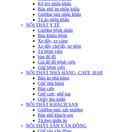
Kệ tivi nhập khẩu
Bàn ghế ăn nhập khẩu
Giường ngủ nhập khẩu
Tủ áo nhập khẩu
NỘI THẤT Y TẾ
Giường bệnh nhân
Bàn khám bệnh
Xe đẩy, xe cáng
Xe đẩy chở đồ, xe tiêm
Tủ bệnh viên
bàn để đồ
Giá để đồ bệnh viện
Ghế bệnh viện
NỘI THẤT NHÀ HÀNG, CAFE, BAR
Bàn ăn nhà hàng
Ghế nhà hàng
Bàn cafe
Ghế cafe, ghế bar
Quầy thu ngân
NỘI THẤT KHÁCH SẠN
Giường ngủ, tab giường
Bàn ghế khách sạn
Tủ treo quần áo
NỘI THẤT SÂN VẬN ĐỘNG
Ghế sân vận động