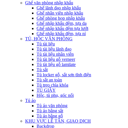
Ghế văn phòng nhập khẩu
Ghế lãnh đạo nhập khẩu
Ghế nhân viên nhập khẩu
Ghế phòng họp nhập khẩu
Ghế nhập khẩu đệm, tựa da
Ghế nhập khẩu đệm tựa lưới
Ghế nhập khẩu đệm, tựa nỉ
TỦ, HỘC VĂN PHÒNG
Tủ tài liệu
Tủ tài liệu lãnh đạo
Tủ tài liệu nhân viên
Tủ tài liệu gỗ verneer
Tủ tài liệu gỗ lamilate
Tủ sắt
Tủ locker gỗ, sắt sơn tĩnh điện
Tủ sắt an toàn
Tủ treo chìa khóa
TỦ GIẦY
Hộc, tủ phụ, góc nối
Tủ áo
Tủ áo văn phòng
Tủ áo bằng sắt
Tủ áo bằng gỗ
KHU VỰC LỄ TÂN, GIAO DỊCH
Backdrop