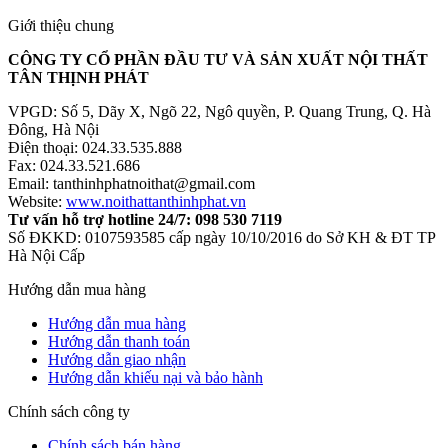
Giới thiệu chung
CÔNG TY CỔ PHẦN ĐẦU TƯ VÀ SẢN XUẤT NỘI THẤT
TÂN THỊNH PHÁT
VPGD: Số 5, Dãy X, Ngõ 22, Ngô quyền, P. Quang Trung, Q. Hà
Đông, Hà Nội
Điện thoại: 024.33.535.888
Fax: 024.33.521.686
Email: tanthinhphatnoithat@gmail.com
Website:
www.noithattanthinhphat.vn
Tư vấn hỗ trợ hotline 24/7: 098 530 7119
Số ĐKKD: 0107593585 cấp ngày 10/10/2016 do Sở KH & ĐT TP
Hà Nội Cấp
Hướng dẫn mua hàng
Hướng dẫn mua hàng
Hướng dẫn thanh toán
Hướng dẫn giao nhận
Hướng dẫn khiếu nại và bảo hành
Chính sách công ty
Chính sách bán hàng