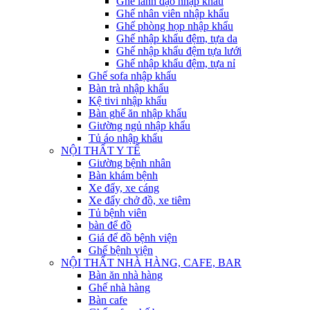
Ghế lãnh đạo nhập khẩu
Ghế nhân viên nhập khẩu
Ghế phòng họp nhập khẩu
Ghế nhập khẩu đệm, tựa da
Ghế nhập khẩu đệm tựa lưới
Ghế nhập khẩu đệm, tựa nỉ
Ghế sofa nhập khẩu
Bàn trà nhập khẩu
Kệ tivi nhập khẩu
Bàn ghế ăn nhập khẩu
Giường ngủ nhập khẩu
Tủ áo nhập khẩu
NỘI THẤT Y TẾ
Giường bệnh nhân
Bàn khám bệnh
Xe đẩy, xe cáng
Xe đẩy chở đồ, xe tiêm
Tủ bệnh viên
bàn để đồ
Giá để đồ bệnh viện
Ghế bệnh viện
NỘI THẤT NHÀ HÀNG, CAFE, BAR
Bàn ăn nhà hàng
Ghế nhà hàng
Bàn cafe