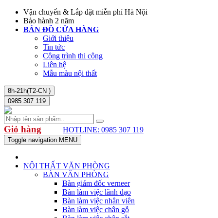
Vận chuyển & Lắp đặt miễn phí Hà Nội
Bảo hành 2 năm
BẢN ĐỒ CỬA HÀNG
Giới thiệu
Tin tức
Công trình thi công
Liên hệ
Mẫu màu nội thất
8h-21h(T2-CN )
0985 307 119
Giỏ hàng
HOTLINE: 0985 307 119
Toggle navigation
MENU
NỘI THẤT VĂN PHÒNG
BÀN VĂN PHÒNG
Bàn giám đốc verneer
Bàn làm việc lãnh đạo
Bàn làm việc nhân viên
Bàn làm việc chân gỗ