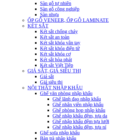
Sàn gỗ tự nhiên
Sàn gỗ công nghiệp
Sàn nhựa
ỐP GỖ VENEER, ỐP GỖ LAMINATE
KÉT SẮT
Két sắt chống cháy
Két sắt an toàn
Két sắt khóa vân tay
Két sắt khóa điện tử
Két sắt khóa cơ
Két sắt hòa phát
Két sắt Việt Tiệp
GIÁ SẮT, GIÁ SIÊU THỊ
Giá sắt
Giá siêu thị
NỘI THẤT NHẬP KHẨU
Ghế văn phòng nhập khẩu
Ghế lãnh đạo nhập khẩu
Ghế nhân viên nhập khẩu
Ghế phòng họp nhập khẩu
Ghế nhập khẩu đệm, tựa da
Ghế nhập khẩu đệm tựa lưới
Ghế nhập khẩu đệm, tựa nỉ
Ghế sofa nhập khẩu
Bàn trà nhập khẩu