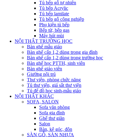
Tủ bếp gỗ tự nhiên
Tủ bếp Acrylic
Tủ bếp lamilate
Tủ bếp gỗ công nghiệp
Phụ kiện tủ bếp
Bếp từ, bếp gas
Máy hút mùi
NỘI THẤT TRƯỜNG HỌC
Bàn ghế mẫu giáo
Bàn ghế cấp 1,2 dùng trong gia đình
Bàn ghế cấp 1,2 dùng trong trường học
Bàn ghế học PTTH, sinh viên
Bàn ghế giáo viên
Giường nội trú
Thư viện, phòng chức năng
Tủ thư viện, giá sắt thư viện
Tủ để đồ học sinh-mẫu giáo
NỘI THẤT KHÁC
SOFA, SALON
Sofa văn phòng
Sofa gia đình
Ghế thư giãn
Salon
Bàn, kệ góc, đôn
SÀN GỖ, SÀN NHỰA