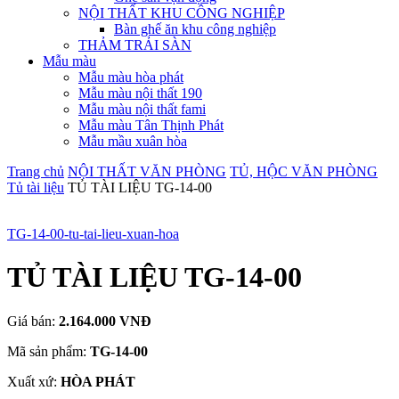
NỘI THẤT KHU CÔNG NGHIỆP
Bàn ghế ăn khu công nghiệp
THẢM TRẢI SÀN
Mẫu màu
Mẫu màu hòa phát
Mẫu màu nội thất 190
Mẫu màu nội thất fami
Mẫu màu Tân Thịnh Phát
Mẫu mầu xuân hòa
Trang chủ
NỘI THẤT VĂN PHÒNG
TỦ, HỘC VĂN PHÒNG
Tủ tài liệu
TỦ TÀI LIỆU TG-14-00
TG-14-00-tu-tai-lieu-xuan-hoa
TỦ TÀI LIỆU TG-14-00
Giá bán:
2.164.000 VNĐ
Mã sản phẩm:
TG-14-00
Xuất xứ:
HÒA PHÁT