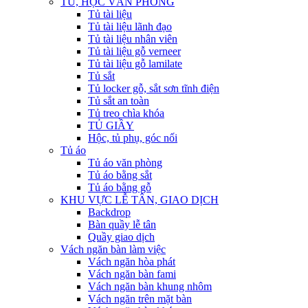
TỦ, HỘC VĂN PHÒNG
Tủ tài liệu
Tủ tài liệu lãnh đạo
Tủ tài liệu nhân viên
Tủ tài liệu gỗ verneer
Tủ tài liệu gỗ lamilate
Tủ sắt
Tủ locker gỗ, sắt sơn tĩnh điện
Tủ sắt an toàn
Tủ treo chìa khóa
TỦ GIẦY
Hộc, tủ phụ, góc nối
Tủ áo
Tủ áo văn phòng
Tủ áo bằng sắt
Tủ áo bằng gỗ
KHU VỰC LỄ TÂN, GIAO DỊCH
Backdrop
Bàn quầy lễ tân
Quầy giao dịch
Vách ngăn bàn làm việc
Vách ngăn hòa phát
Vách ngăn bàn fami
Vách ngăn bàn khung nhôm
Vách ngăn trên mặt bàn