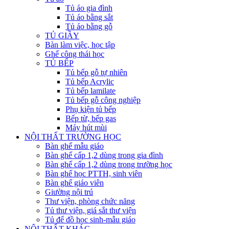
Tủ áo gia đình
Tủ áo bằng sắt
Tủ áo bằng gỗ
TỦ GIẦY
Bàn làm việc, học tập
Ghế công thái học
TỦ BẾP
Tủ bếp gỗ tự nhiên
Tủ bếp Acrylic
Tủ bếp lamilate
Tủ bếp gỗ công nghiệp
Phụ kiện tủ bếp
Bếp từ, bếp gas
Máy hút mùi
NỘI THẤT TRƯỜNG HỌC
Bàn ghế mẫu giáo
Bàn ghế cấp 1,2 dùng trong gia đình
Bàn ghế cấp 1,2 dùng trong trường học
Bàn ghế học PTTH, sinh viên
Bàn ghế giáo viên
Giường nội trú
Thư viện, phòng chức năng
Tủ thư viện, giá sắt thư viện
Tủ để đồ học sinh-mẫu giáo
NỘI THẤT KHÁC