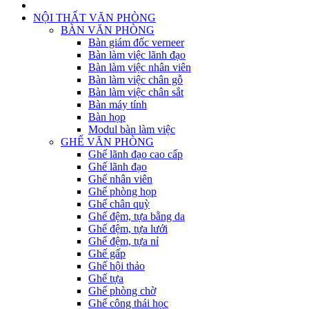
NỘI THẤT VĂN PHÒNG
BÀN VĂN PHÒNG
Bàn giám đốc verneer
Bàn làm việc lãnh đạo
Bàn làm việc nhân viên
Bàn làm việc chân gỗ
Bàn làm việc chân sắt
Bàn máy tính
Bàn họp
Modul bàn làm việc
GHẾ VĂN PHÒNG
Ghế lãnh đạo cao cấp
Ghế lãnh đạo
Ghế nhân viên
Ghế phòng họp
Ghế chân quỳ
Ghế đệm, tựa bằng da
Ghế đệm, tựa lưới
Ghế đệm, tựa nỉ
Ghế gấp
Ghế hội thảo
Ghế tựa
Ghế phòng chờ
Ghế công thái học