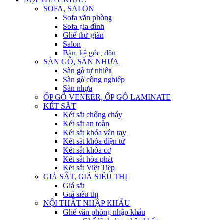
SOFA, SALON
Sofa văn phòng
Sofa gia đình
Ghế thư giãn
Salon
Bàn, kệ góc, đôn
SÀN GỖ, SÀN NHỰA
Sàn gỗ tự nhiên
Sàn gỗ công nghiệp
Sàn nhựa
ỐP GỖ VENEER, ỐP GỖ LAMINATE
KÉT SẮT
Két sắt chống cháy
Két sắt an toàn
Két sắt khóa vân tay
Két sắt khóa điện tử
Két sắt khóa cơ
Két sắt hòa phát
Két sắt Việt Tiệp
GIÁ SẮT, GIÁ SIÊU THỊ
Giá sắt
Giá siêu thị
NỘI THẤT NHẬP KHẨU
Ghế văn phòng nhập khẩu