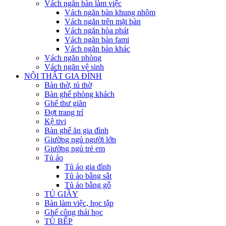
Vách ngăn bàn làm việc
Vách ngăn bàn khung nhôm
Vách ngăn trên mặt bàn
Vách ngăn hòa phát
Vách ngăn bàn fami
Vách ngăn bàn khác
Vách ngăn phòng
Vách ngăn vệ sinh
NỘI THẤT GIA ĐÌNH
Bàn thờ, tủ thờ
Bàn ghế phòng khách
Ghế thư giãn
Đợt trang trí
Kệ tivi
Bàn ghế ăn gia đình
Giường ngủ người lớn
Giường ngủ trẻ em
Tủ áo
Tủ áo gia đình
Tủ áo bằng sắt
Tủ áo bằng gỗ
TỦ GIẦY
Bàn làm việc, học tập
Ghế công thái học
TỦ BẾP