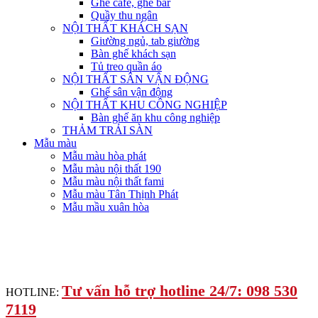
Ghế cafe, ghế bar
Quầy thu ngân
NỘI THẤT KHÁCH SẠN
Giường ngủ, tab giường
Bàn ghế khách sạn
Tủ treo quần áo
NỘI THẤT SÂN VẬN ĐỘNG
Ghế sân vận động
NỘI THẤT KHU CÔNG NGHIỆP
Bàn ghế ăn khu công nghiệp
THẢM TRẢI SÀN
Mẫu màu
Mẫu màu hòa phát
Mẫu màu nội thất 190
Mẫu màu nội thất fami
Mẫu màu Tân Thịnh Phát
Mẫu mầu xuân hòa
Tư vấn hỗ trợ hotline 24/7: 098 530
HOTLINE:
7119