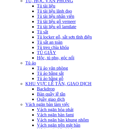
TỦ, HỘC VĂN PHÒNG
Tủ tài liệu
Tủ tài liệu lãnh đạo
Tủ tài liệu nhân viên
Tủ tài liệu gỗ verneer
Tủ tài liệu gỗ lamilate
Tủ sắt
Tủ locker gỗ, sắt sơn tĩnh điện
Tủ sắt an toàn
Tủ treo chìa khóa
TỦ GIẦY
Hộc, tủ phụ, góc nối
Tủ áo
Tủ áo văn phòng
Tủ áo bằng sắt
Tủ áo bằng gỗ
KHU VỰC LỄ TÂN, GIAO DỊCH
Backdrop
Bàn quầy lễ tân
Quầy giao dịch
Vách ngăn bàn làm việc
Vách ngăn hòa phát
Vách ngăn bàn fami
Vách ngăn bàn khung nhôm
Vách ngăn trên mặt bàn