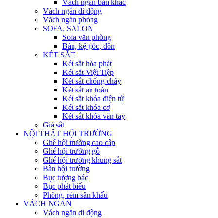
Vách ngăn bàn khác
Vách ngăn di động
Vách ngăn phòng
SOFA, SALON
Sofa văn phòng
Bàn, kệ góc, đôn
KÉT SẮT
Két sắt hòa phát
Két sắt Việt Tiệp
Két sắt chống cháy
Két sắt an toàn
Két sắt khóa điện tử
Két sắt khóa cơ
Két sắt khóa vân tay
Giá sắt
NỘI THẤT HỘI TRƯỜNG
Ghế hội trường cao cấp
Ghế hội trường gỗ
Ghế hội trường khung sắt
Bàn hội trường
Bục tượng bác
Bục phát biểu
Phông, rèm sân khấu
VÁCH NGĂN
Vách ngăn di động