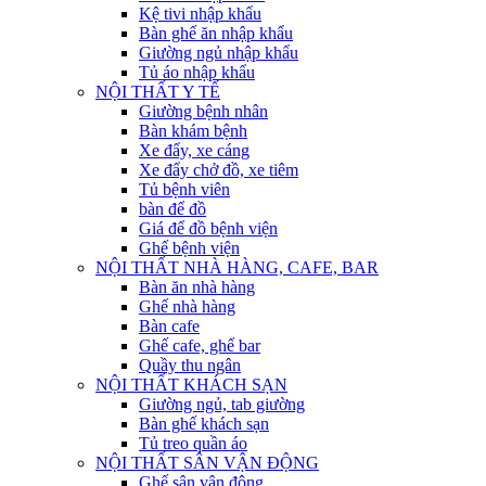
Kệ tivi nhập khẩu
Bàn ghế ăn nhập khẩu
Giường ngủ nhập khẩu
Tủ áo nhập khẩu
NỘI THẤT Y TẾ
Giường bệnh nhân
Bàn khám bệnh
Xe đẩy, xe cáng
Xe đẩy chở đồ, xe tiêm
Tủ bệnh viên
bàn để đồ
Giá để đồ bệnh viện
Ghế bệnh viện
NỘI THẤT NHÀ HÀNG, CAFE, BAR
Bàn ăn nhà hàng
Ghế nhà hàng
Bàn cafe
Ghế cafe, ghế bar
Quầy thu ngân
NỘI THẤT KHÁCH SẠN
Giường ngủ, tab giường
Bàn ghế khách sạn
Tủ treo quần áo
NỘI THẤT SÂN VẬN ĐỘNG
Ghế sân vận động