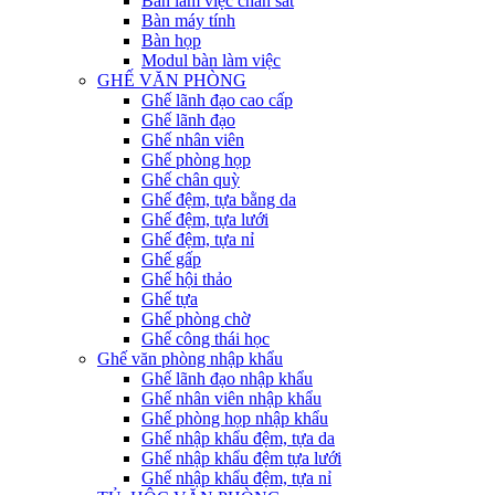
Bàn làm việc chân sắt
Bàn máy tính
Bàn họp
Modul bàn làm việc
GHẾ VĂN PHÒNG
Ghế lãnh đạo cao cấp
Ghế lãnh đạo
Ghế nhân viên
Ghế phòng họp
Ghế chân quỳ
Ghế đệm, tựa bằng da
Ghế đệm, tựa lưới
Ghế đệm, tựa nỉ
Ghế gấp
Ghế hội thảo
Ghế tựa
Ghế phòng chờ
Ghế công thái học
Ghế văn phòng nhập khẩu
Ghế lãnh đạo nhập khẩu
Ghế nhân viên nhập khẩu
Ghế phòng họp nhập khẩu
Ghế nhập khẩu đệm, tựa da
Ghế nhập khẩu đệm tựa lưới
Ghế nhập khẩu đệm, tựa nỉ