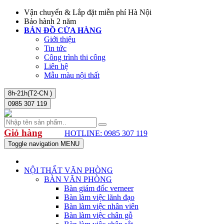
Vận chuyển & Lắp đặt miễn phí Hà Nội
Bảo hành 2 năm
BẢN ĐỒ CỬA HÀNG
Giới thiệu
Tin tức
Công trình thi công
Liên hệ
Mẫu màu nội thất
8h-21h(T2-CN )
0985 307 119
Giỏ hàng
HOTLINE: 0985 307 119
Toggle navigation
MENU
NỘI THẤT VĂN PHÒNG
BÀN VĂN PHÒNG
Bàn giám đốc verneer
Bàn làm việc lãnh đạo
Bàn làm việc nhân viên
Bàn làm việc chân gỗ