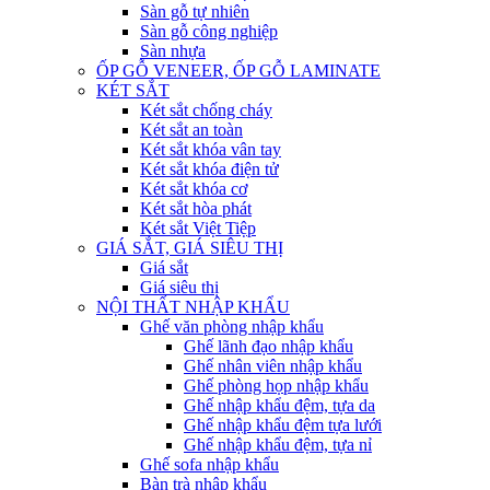
Sàn gỗ tự nhiên
Sàn gỗ công nghiệp
Sàn nhựa
ỐP GỖ VENEER, ỐP GỖ LAMINATE
KÉT SẮT
Két sắt chống cháy
Két sắt an toàn
Két sắt khóa vân tay
Két sắt khóa điện tử
Két sắt khóa cơ
Két sắt hòa phát
Két sắt Việt Tiệp
GIÁ SẮT, GIÁ SIÊU THỊ
Giá sắt
Giá siêu thị
NỘI THẤT NHẬP KHẨU
Ghế văn phòng nhập khẩu
Ghế lãnh đạo nhập khẩu
Ghế nhân viên nhập khẩu
Ghế phòng họp nhập khẩu
Ghế nhập khẩu đệm, tựa da
Ghế nhập khẩu đệm tựa lưới
Ghế nhập khẩu đệm, tựa nỉ
Ghế sofa nhập khẩu
Bàn trà nhập khẩu