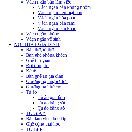
Vách ngăn bàn làm việc
Vách ngăn bàn khung nhôm
Vách ngăn trên mặt bàn
Vách ngăn hòa phát
Vách ngăn bàn fami
Vách ngăn bàn khác
Vách ngăn phòng
Vách ngăn vệ sinh
NỘI THẤT GIA ĐÌNH
Bàn thờ, tủ thờ
Bàn ghế phòng khách
Ghế thư giãn
Đợt trang trí
Kệ tivi
Bàn ghế ăn gia đình
Giường ngủ người lớn
Giường ngủ trẻ em
Tủ áo
Tủ áo gia đình
Tủ áo bằng sắt
Tủ áo bằng gỗ
TỦ GIẦY
Bàn làm việc, học tập
Ghế công thái học
TỦ BẾP