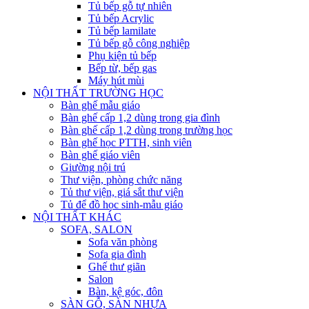
Tủ bếp gỗ tự nhiên
Tủ bếp Acrylic
Tủ bếp lamilate
Tủ bếp gỗ công nghiệp
Phụ kiện tủ bếp
Bếp từ, bếp gas
Máy hút mùi
NỘI THẤT TRƯỜNG HỌC
Bàn ghế mẫu giáo
Bàn ghế cấp 1,2 dùng trong gia đình
Bàn ghế cấp 1,2 dùng trong trường học
Bàn ghế học PTTH, sinh viên
Bàn ghế giáo viên
Giường nội trú
Thư viện, phòng chức năng
Tủ thư viện, giá sắt thư viện
Tủ để đồ học sinh-mẫu giáo
NỘI THẤT KHÁC
SOFA, SALON
Sofa văn phòng
Sofa gia đình
Ghế thư giãn
Salon
Bàn, kệ góc, đôn
SÀN GỖ, SÀN NHỰA