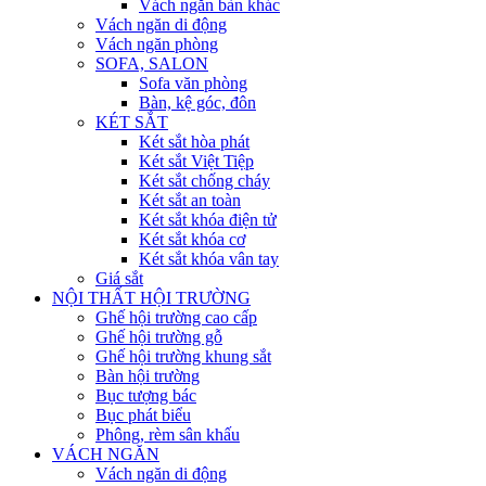
Vách ngăn bàn khác
Vách ngăn di động
Vách ngăn phòng
SOFA, SALON
Sofa văn phòng
Bàn, kệ góc, đôn
KÉT SẮT
Két sắt hòa phát
Két sắt Việt Tiệp
Két sắt chống cháy
Két sắt an toàn
Két sắt khóa điện tử
Két sắt khóa cơ
Két sắt khóa vân tay
Giá sắt
NỘI THẤT HỘI TRƯỜNG
Ghế hội trường cao cấp
Ghế hội trường gỗ
Ghế hội trường khung sắt
Bàn hội trường
Bục tượng bác
Bục phát biểu
Phông, rèm sân khấu
VÁCH NGĂN
Vách ngăn di động