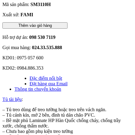
Mã sản phẩm:
SM3110H
Xuất xứ:
FAMI
Thêm vào giỏ hàng
Hỗ trợ dự án:
098 530 7119
Gọi mua hàng:
024.33.535.888
KD01: 0975 057 600
KD02: 0984.886.353
Đặc điểm nổi bật
Đặt hàng qua Email
Thông tin chuyển khoản
Tủ tài liệu
:
– Tủ treo dùng để treo tường hoặc treo trên vách ngăn.
– Tủ cánh kín, mở 2 bên, đình tủ dán chão PVC.
– Bề mặt phủ Laminate HP Hàn Quốc chống cháy, chống trầy
xước, chống thấm nước.
– Chưa bao gồm phụ kiện treo tường