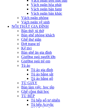
Vách ngăn trên mặt bàn
Vách ngăn hòa phát
Vách ngăn bàn fami
Vách ngăn bàn khác
Vách ngăn phòng
Vách ngăn vệ sinh
NỘI THẤT GIA ĐÌNH
Bàn thờ, tủ thờ
Bàn ghế phòng khách
Ghế thư giãn
Đợt trang trí
Kệ tivi
Bàn ghế ăn gia đình
Giường ngủ người lớn
Giường ngủ trẻ em
Tủ áo
Tủ áo gia đình
Tủ áo bằng sắt
Tủ áo bằng gỗ
TỦ GIẦY
Bàn làm việc, học tập
Ghế công thái học
TỦ BẾP
Tủ bếp gỗ tự nhiên
Tủ bếp Acrylic