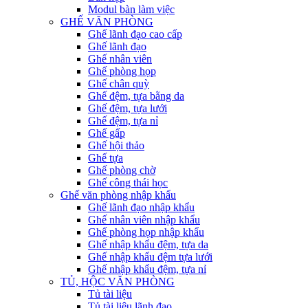
Modul bàn làm việc
GHẾ VĂN PHÒNG
Ghế lãnh đạo cao cấp
Ghế lãnh đạo
Ghế nhân viên
Ghế phòng họp
Ghế chân quỳ
Ghế đệm, tựa bằng da
Ghế đệm, tựa lưới
Ghế đệm, tựa nỉ
Ghế gấp
Ghế hội thảo
Ghế tựa
Ghế phòng chờ
Ghế công thái học
Ghế văn phòng nhập khẩu
Ghế lãnh đạo nhập khẩu
Ghế nhân viên nhập khẩu
Ghế phòng họp nhập khẩu
Ghế nhập khẩu đệm, tựa da
Ghế nhập khẩu đệm tựa lưới
Ghế nhập khẩu đệm, tựa nỉ
TỦ, HỘC VĂN PHÒNG
Tủ tài liệu
Tủ tài liệu lãnh đạo