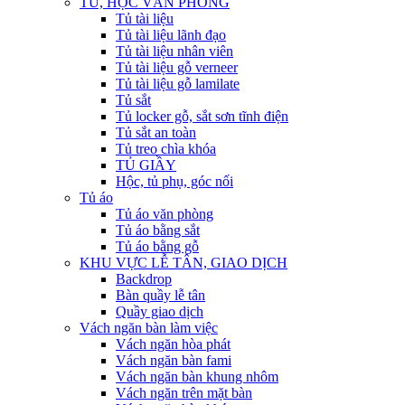
TỦ, HỘC VĂN PHÒNG
Tủ tài liệu
Tủ tài liệu lãnh đạo
Tủ tài liệu nhân viên
Tủ tài liệu gỗ verneer
Tủ tài liệu gỗ lamilate
Tủ sắt
Tủ locker gỗ, sắt sơn tĩnh điện
Tủ sắt an toàn
Tủ treo chìa khóa
TỦ GIẦY
Hộc, tủ phụ, góc nối
Tủ áo
Tủ áo văn phòng
Tủ áo bằng sắt
Tủ áo bằng gỗ
KHU VỰC LỄ TÂN, GIAO DỊCH
Backdrop
Bàn quầy lễ tân
Quầy giao dịch
Vách ngăn bàn làm việc
Vách ngăn hòa phát
Vách ngăn bàn fami
Vách ngăn bàn khung nhôm
Vách ngăn trên mặt bàn