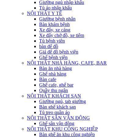
Giường ngủ nhập khẩu
Tủ áo nhập khẩu
NỘI THẤT Y TẾ
Giường bệnh nhân
Bàn khám bệnh
Xe đẩy, xe cáng
Xe đẩy chở đồ, xe tiêm
Tủ bệnh viên
bàn để đồ
Giá để đồ bệnh viện
Ghế bệnh viện
NỘI THẤT NHÀ HÀNG, CAFE, BAR
Bàn ăn nhà hàng
Ghế nhà hàng
Bàn cafe
Ghế cafe, ghế bar
Quầy thu ngân
NỘI THẤT KHÁCH SẠN
Giường ngủ, tab giường
Bàn ghế khách sạn
Tủ treo quần áo
NỘI THẤT SÂN VẬN ĐỘNG
Ghế sân vận động
NỘI THẤT KHU CÔNG NGHIỆP
Bàn ghế ăn khu công nghiệp