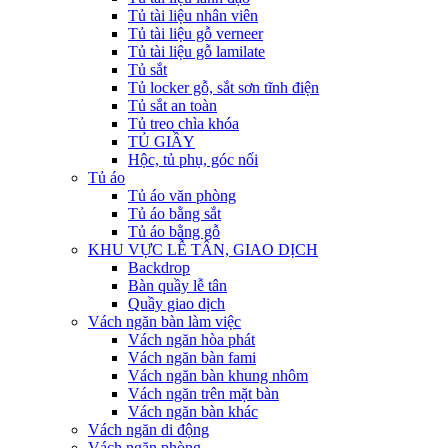
Tủ tài liệu nhân viên
Tủ tài liệu gỗ verneer
Tủ tài liệu gỗ lamilate
Tủ sắt
Tủ locker gỗ, sắt sơn tĩnh điện
Tủ sắt an toàn
Tủ treo chìa khóa
TỦ GIẦY
Hộc, tủ phụ, góc nối
Tủ áo
Tủ áo văn phòng
Tủ áo bằng sắt
Tủ áo bằng gỗ
KHU VỰC LỄ TÂN, GIAO DỊCH
Backdrop
Bàn quầy lễ tân
Quầy giao dịch
Vách ngăn bàn làm việc
Vách ngăn hòa phát
Vách ngăn bàn fami
Vách ngăn bàn khung nhôm
Vách ngăn trên mặt bàn
Vách ngăn bàn khác
Vách ngăn di động
Vách ngăn phòng