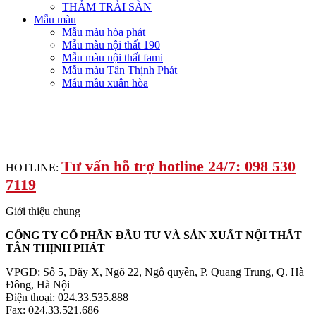
THẢM TRẢI SÀN
Mẫu màu
Mẫu màu hòa phát
Mẫu màu nội thất 190
Mẫu màu nội thất fami
Mẫu màu Tân Thịnh Phát
Mẫu mầu xuân hòa
Tư vấn hỗ trợ hotline 24/7: 098 530
HOTLINE:
7119
Giới thiệu chung
CÔNG TY CỔ PHẦN ĐẦU TƯ VÀ SẢN XUẤT NỘI THẤT
TÂN THỊNH PHÁT
VPGD: Số 5, Dãy X, Ngõ 22, Ngô quyền, P. Quang Trung, Q. Hà
Đông, Hà Nội
Điện thoại: 024.33.535.888
Fax: 024.33.521.686