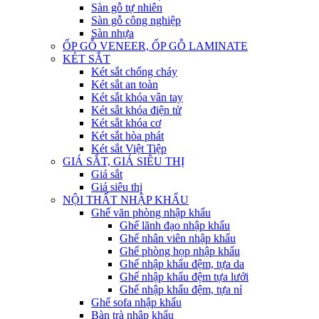
Sàn gỗ tự nhiên
Sàn gỗ công nghiệp
Sàn nhựa
ỐP GỖ VENEER, ỐP GỖ LAMINATE
KÉT SẮT
Két sắt chống cháy
Két sắt an toàn
Két sắt khóa vân tay
Két sắt khóa điện tử
Két sắt khóa cơ
Két sắt hòa phát
Két sắt Việt Tiệp
GIÁ SẮT, GIÁ SIÊU THỊ
Giá sắt
Giá siêu thị
NỘI THẤT NHẬP KHẨU
Ghế văn phòng nhập khẩu
Ghế lãnh đạo nhập khẩu
Ghế nhân viên nhập khẩu
Ghế phòng họp nhập khẩu
Ghế nhập khẩu đệm, tựa da
Ghế nhập khẩu đệm tựa lưới
Ghế nhập khẩu đệm, tựa nỉ
Ghế sofa nhập khẩu
Bàn trà nhập khẩu