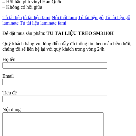
– Hồi hậu phủ vinyl Hàn Quốc
– Không có hồi giữa
Tủ tài liệu
tủ tài liệu fami
Nội thất fami
Tủ tài liệu gỗ
Tủ tài liệu gỗ
laminate
Tủ tài liệu laminate fami
Để đặt mua sản phẩm:
TỦ TÀI LIỆU TREO SM3110H
Quý khách hàng vui lòng điền đầy đủ thông tin theo mẫu bên dưới,
chúng tôi sẽ liên hệ lại với quý khách trong vòng 24h.
Họ tên
Email
Tiêu đề
Nội dung