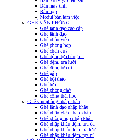
Bàn làm việc chân sắt
Bàn máy tính
Bàn họp
Modul bàn làm việc
GHẾ VĂN PHÒNG
Ghế lãnh đạo cao cấp
Ghế lãnh đạo
Ghế nhân viên
Ghế phòng họp
Ghế chân quỳ
Ghế đệm, tựa bằng da
Ghế đệm, tựa lưới
Ghế đệm, tựa nỉ
Ghế gấp
Ghế hội thảo
Ghế tựa
Ghế phòng chờ
Ghế công thái học
Ghế văn phòng nhập khẩu
Ghế lãnh đạo nhập khẩu
Ghế nhân viên nhập khẩu
Ghế phòng họp nhập khẩu
Ghế nhập khẩu đệm, tựa da
Ghế nhập khẩu đệm tựa lưới
Ghế nhập khẩu đệm, tựa nỉ