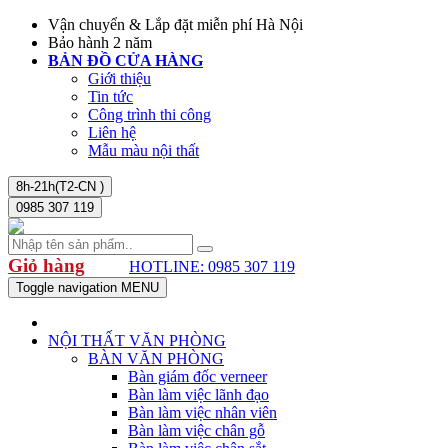
Vận chuyển & Lắp đặt miễn phí Hà Nội
Bảo hành 2 năm
BẢN ĐỒ CỬA HÀNG
Giới thiệu
Tin tức
Công trình thi công
Liên hệ
Mẫu màu nội thất
8h-21h(T2-CN )
0985 307 119
Giỏ hàng
HOTLINE: 0985 307 119
Toggle navigation
MENU
NỘI THẤT VĂN PHÒNG
BÀN VĂN PHÒNG
Bàn giám đốc verneer
Bàn làm việc lãnh đạo
Bàn làm việc nhân viên
Bàn làm việc chân gỗ