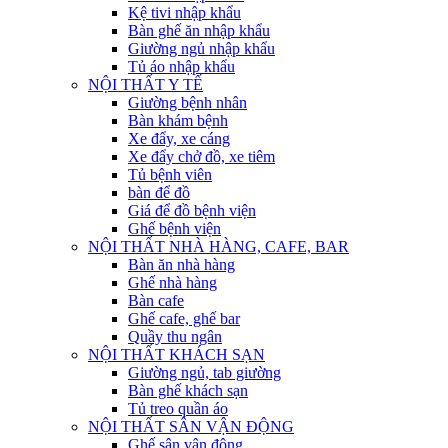
Kệ tivi nhập khẩu
Bàn ghế ăn nhập khẩu
Giường ngủ nhập khẩu
Tủ áo nhập khẩu
NỘI THẤT Y TẾ
Giường bệnh nhân
Bàn khám bệnh
Xe đẩy, xe cáng
Xe đẩy chở đồ, xe tiêm
Tủ bệnh viên
bàn để đồ
Giá để đồ bệnh viện
Ghế bệnh viện
NỘI THẤT NHÀ HÀNG, CAFE, BAR
Bàn ăn nhà hàng
Ghế nhà hàng
Bàn cafe
Ghế cafe, ghế bar
Quầy thu ngân
NỘI THẤT KHÁCH SẠN
Giường ngủ, tab giường
Bàn ghế khách sạn
Tủ treo quần áo
NỘI THẤT SÂN VẬN ĐỘNG
Ghế sân vận động