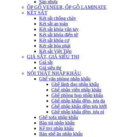
Sàn nhựa
ỐP GỖ VENEER, ỐP GỖ LAMINATE
KÉT SẮT
Két sắt chống cháy
Két sắt an toàn
Két sắt khóa vân tay
Két sắt khóa điện tử
Két sắt khóa cơ
Két sắt hòa phát
Két sắt Việt Tiệp
GIÁ SẮT, GIÁ SIÊU THỊ
Giá sắt
Giá siêu thị
NỘI THẤT NHẬP KHẨU
Ghế văn phòng nhập khẩu
Ghế lãnh đạo nhập khẩu
Ghế nhân viên nhập khẩu
Ghế phòng họp nhập khẩu
Ghế nhập khẩu đệm, tựa da
Ghế nhập khẩu đệm tựa lưới
Ghế nhập khẩu đệm, tựa nỉ
Ghế sofa nhập khẩu
Bàn trà nhập khẩu
Kệ tivi nhập khẩu
Bàn ghế ăn nhập khẩu