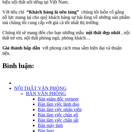
hiệu nội thất nổi tiếng tại Việt Nam.
Với tiêu chí
“Khách hàng là nền tảng”
chúng tôi luôn cố gắng
nỗ lực mang lại cho quý khách hàng sự hài lòng về những sản phẩm
mà chúng tôi cung cấp với giá cả tốt nhất thị trường.
Chúng tôi sẽ mang đến cho bạn những mẫu
nội thất đẹp nhất
, nội
thất trẻ em, nội thất phòng ngủ, phòng khách…
Giá thành hấp dẫn
với phong cách mua sắm hiện đại và thuận
tiện.
Bình luận:
NỘI THẤT VĂN PHÒNG
BÀN VĂN PHÒNG
Bàn giám đốc verneer
Bàn làm việc lãnh đạo
Bàn làm việc nhân viên
Bàn làm việc chân gỗ
Bàn làm việc chân sắt
Bàn máy tính
Bàn họp