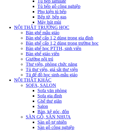
Tủ bếp lamilate
Tủ bếp gỗ công nghiệp
Phụ kiện tủ bếp
Bếp từ, bếp gas
Máy hút mùi
NỘI THẤT TRƯỜNG HỌC
Bàn ghế mẫu giáo
Bàn ghế cấp 1,2 dùng trong gia đình
Bàn ghế cấp 1,2 dùng trong trường học
Bàn ghế học PTTH, sinh viên
Bàn ghế giáo viên
Giường nội trú
Thư viện, phòng chức năng
Tủ thư viện, giá sắt thư viện
Tủ để đồ học sinh-mẫu giáo
NỘI THẤT KHÁC
SOFA, SALON
Sofa văn phòng
Sofa gia đình
Ghế thư giãn
Salon
Bàn, kệ góc, đôn
SÀN GỖ, SÀN NHỰA
Sàn gỗ tự nhiên
Sàn gỗ công nghiệp