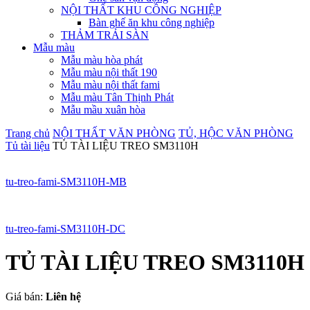
NỘI THẤT KHU CÔNG NGHIỆP
Bàn ghế ăn khu công nghiệp
THẢM TRẢI SÀN
Mẫu màu
Mẫu màu hòa phát
Mẫu màu nội thất 190
Mẫu màu nội thất fami
Mẫu màu Tân Thịnh Phát
Mẫu mầu xuân hòa
Trang chủ
NỘI THẤT VĂN PHÒNG
TỦ, HỘC VĂN PHÒNG
Tủ tài liệu
TỦ TÀI LIỆU TREO SM3110H
tu-treo-fami-SM3110H-MB
tu-treo-fami-SM3110H-DC
TỦ TÀI LIỆU TREO SM3110H
Giá bán:
Liên hệ