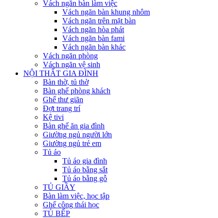
Vách ngăn bàn làm việc
Vách ngăn bàn khung nhôm
Vách ngăn trên mặt bàn
Vách ngăn hòa phát
Vách ngăn bàn fami
Vách ngăn bàn khác
Vách ngăn phòng
Vách ngăn vệ sinh
NỘI THẤT GIA ĐÌNH
Bàn thờ, tủ thờ
Bàn ghế phòng khách
Ghế thư giãn
Đợt trang trí
Kệ tivi
Bàn ghế ăn gia đình
Giường ngủ người lớn
Giường ngủ trẻ em
Tủ áo
Tủ áo gia đình
Tủ áo bằng sắt
Tủ áo bằng gỗ
TỦ GIẦY
Bàn làm việc, học tập
Ghế công thái học
TỦ BẾP