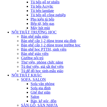
Tủ bếp gỗ tự nhiên
Tủ bếp Acrylic
Tủ bếp lamilate
Tủ bếp gỗ công nghiệp
Phụ kiện tủ bếp
Bếp từ, bếp gas
Máy hút mùi
NỘI THẤT TRƯỜNG HỌC
Bàn ghế mẫu giáo
Bàn ghế cấp 1,2 dùng trong gia đình
Bàn ghế cấp 1,2 dùng trong trường học
Bàn ghế học PTTH, sinh viên
Bàn ghế giáo viên
Giường nội trú
Thư viện, phòng chức năng
Tủ thư viện, giá sắt thư viện
Tủ để đồ học sinh-mẫu giáo
NỘI THẤT KHÁC
SOFA, SALON
Sofa văn phòng
Sofa gia đình
Ghế thư giãn
Salon
Bàn, kệ góc, đôn
SÀN GỖ, SÀN NHỰA