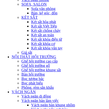
SOFA, SALON
Sofa văn phòng
Bàn, kệ góc, đôn
KÉT SẮT
Két sắt hòa phát
Két sắt Việt Tiệp
Két sắt chống cháy
Két sắt an toàn
Két sắt khóa điện tử
Két sắt khóa cơ
Két sắt khóa vân tay
Giá sắt
NỘI THẤT HỘI TRƯỜNG
Ghế hội trường cao cấp
Ghế hội trường gỗ
Ghế hội trường khung sắt
Bàn hội trường
Bục tượng bác
Bục phát biểu
Phông, rèm sân khấu
VÁCH NGĂN
Vách ngăn di động
Vách ngăn bàn làm việc
Vách ngăn bàn khung nhôm