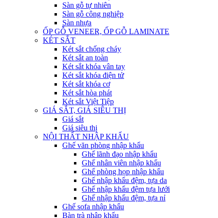
Sàn gỗ tự nhiên
Sàn gỗ công nghiệp
Sàn nhựa
ỐP GỖ VENEER, ỐP GỖ LAMINATE
KÉT SẮT
Két sắt chống cháy
Két sắt an toàn
Két sắt khóa vân tay
Két sắt khóa điện tử
Két sắt khóa cơ
Két sắt hòa phát
Két sắt Việt Tiệp
GIÁ SẮT, GIÁ SIÊU THỊ
Giá sắt
Giá siêu thị
NỘI THẤT NHẬP KHẨU
Ghế văn phòng nhập khẩu
Ghế lãnh đạo nhập khẩu
Ghế nhân viên nhập khẩu
Ghế phòng họp nhập khẩu
Ghế nhập khẩu đệm, tựa da
Ghế nhập khẩu đệm tựa lưới
Ghế nhập khẩu đệm, tựa nỉ
Ghế sofa nhập khẩu
Bàn trà nhập khẩu