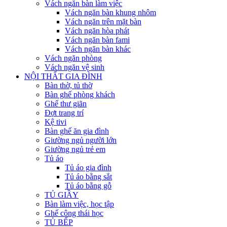
Vách ngăn bàn làm việc
Vách ngăn bàn khung nhôm
Vách ngăn trên mặt bàn
Vách ngăn hòa phát
Vách ngăn bàn fami
Vách ngăn bàn khác
Vách ngăn phòng
Vách ngăn vệ sinh
NỘI THẤT GIA ĐÌNH
Bàn thờ, tủ thờ
Bàn ghế phòng khách
Ghế thư giãn
Đợt trang trí
Kệ tivi
Bàn ghế ăn gia đình
Giường ngủ người lớn
Giường ngủ trẻ em
Tủ áo
Tủ áo gia đình
Tủ áo bằng sắt
Tủ áo bằng gỗ
TỦ GIẦY
Bàn làm việc, học tập
Ghế công thái học
TỦ BẾP