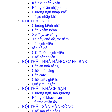
Kệ tivi nhập khẩu
Bàn ghế ăn nhập khẩu
Giường ngủ nhập khẩu
Tủ áo nhập khẩu
NỘI THẤT Y TẾ
Giường bệnh nhân
Bàn khám bệnh
Xe đẩy, xe cáng
Xe đẩy chở đồ, xe tiêm
Tủ bệnh viên
bàn để đồ
Giá để đồ bệnh viện
Ghế bệnh viện
NỘI THẤT NHÀ HÀNG, CAFE, BAR
Bàn ăn nhà hàng
Ghế nhà hàng
Bàn cafe
Ghế cafe, ghế bar
Quầy thu ngân
NỘI THẤT KHÁCH SẠN
Giường ngủ, tab giường
Bàn ghế khách sạn
Tủ treo quần áo
NỘI THẤT SÂN VẬN ĐỘNG
Ghế sân vận động