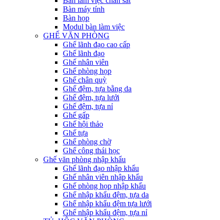
Bàn làm việc chân sắt
Bàn máy tính
Bàn họp
Modul bàn làm việc
GHẾ VĂN PHÒNG
Ghế lãnh đạo cao cấp
Ghế lãnh đạo
Ghế nhân viên
Ghế phòng họp
Ghế chân quỳ
Ghế đệm, tựa bằng da
Ghế đệm, tựa lưới
Ghế đệm, tựa nỉ
Ghế gấp
Ghế hội thảo
Ghế tựa
Ghế phòng chờ
Ghế công thái học
Ghế văn phòng nhập khẩu
Ghế lãnh đạo nhập khẩu
Ghế nhân viên nhập khẩu
Ghế phòng họp nhập khẩu
Ghế nhập khẩu đệm, tựa da
Ghế nhập khẩu đệm tựa lưới
Ghế nhập khẩu đệm, tựa nỉ