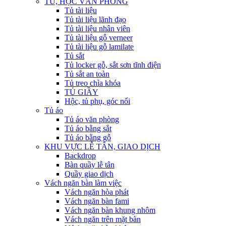
TỦ, HỘC VĂN PHÒNG
Tủ tài liệu
Tủ tài liệu lãnh đạo
Tủ tài liệu nhân viên
Tủ tài liệu gỗ verneer
Tủ tài liệu gỗ lamilate
Tủ sắt
Tủ locker gỗ, sắt sơn tĩnh điện
Tủ sắt an toàn
Tủ treo chìa khóa
TỦ GIẦY
Hộc, tủ phụ, góc nối
Tủ áo
Tủ áo văn phòng
Tủ áo bằng sắt
Tủ áo bằng gỗ
KHU VỰC LỄ TÂN, GIAO DỊCH
Backdrop
Bàn quầy lễ tân
Quầy giao dịch
Vách ngăn bàn làm việc
Vách ngăn hòa phát
Vách ngăn bàn fami
Vách ngăn bàn khung nhôm
Vách ngăn trên mặt bàn