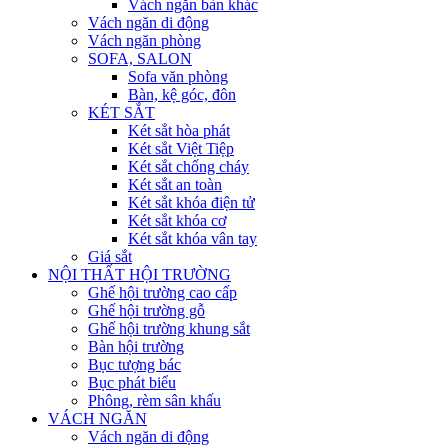
Vách ngăn bàn khác
Vách ngăn di động
Vách ngăn phòng
SOFA, SALON
Sofa văn phòng
Bàn, kệ góc, đôn
KÉT SẮT
Két sắt hòa phát
Két sắt Việt Tiệp
Két sắt chống cháy
Két sắt an toàn
Két sắt khóa điện tử
Két sắt khóa cơ
Két sắt khóa vân tay
Giá sắt
NỘI THẤT HỘI TRƯỜNG
Ghế hội trường cao cấp
Ghế hội trường gỗ
Ghế hội trường khung sắt
Bàn hội trường
Bục tượng bác
Bục phát biểu
Phông, rèm sân khấu
VÁCH NGĂN
Vách ngăn di động