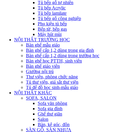
Tủ bếp gỗ tự nhiên
Tủ bếp Acrylic
Tủ bếp lamilate
Tủ bếp gỗ công nghiệp
Phụ kiện tủ bếp
Bếp từ, bếp gas
Máy hút mùi
NỘI THẤT TRƯỜNG HỌC
Bàn ghế mẫu giáo
Bàn ghế cấp 1,2 dùng trong gia đình
Bàn ghế cấp 1,2 dùng trong trường học
Bàn ghế học PTTH, sinh viên
Bàn ghế giáo viên
Giường nội trú
Thư viện, phòng chức năng
Tủ thư viện, giá sắt thư viện
Tủ để đồ học sinh-mẫu giáo
NỘI THẤT KHÁC
SOFA, SALON
Sofa văn phòng
Sofa gia đình
Ghế thư giãn
Salon
Bàn, kệ góc, đôn
SÀN GỖ, SÀN NHỰA