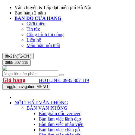
Vận chuyển & Lắp đặt miễn phí Hà Nội
Bảo hành 2 năm
BẢN ĐỒ CỬA HÀNG
Giới thiệu
Tin tức
Công trình thi công
Liên hệ
Mẫu màu nội thất
8h-21h(T2-CN )
0985 307 119
Giỏ hàng
HOTLINE: 0985 307 119
Toggle navigation
MENU
NỘI THẤT VĂN PHÒNG
BÀN VĂN PHÒNG
Bàn giám đốc verneer
Bàn làm việc lãnh đạo
Bàn làm việc nhân viên
Bàn làm việc chân gỗ