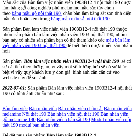
Mầu sắc của Bàn làm việc nhân viên 1903B12-4 nội thất 190 được
làm bằng gỗ công nghiệp phủ melamine mầu sắc tùy chọn
theo
bảng mầu gỗ nội thất 190
chân bàn làm bằng sắt sơn tĩnh điện
mầu đen hoặc kem trong
bảng mẫu mầu sắt nội thất 190
Sản phẩm Bàn làm việc nhân viên 1903B12-4 nội thất 190 thuộc
nhóm sản phẩm bàn làm việc nhân viên 1903 nội thất 190, nhóm
bàn này có nhiều sản phẩm bạn có thể tham khảo các
mẫu bàn làm
việc nhân viên 1903 nội thất 190
để biết thêm được nhiều sản phẩm
hơn
Sản phẩm
Bàn làm việc nhân viên 1903B12-4 nội thất 190
sẽ có
sự cải tiến theo thời gian, vì vậy một số trường hợp sẽ có sự khác
biệt vì vậy quý khách lưu ý đơn giá, hình ảnh cần căn cứ vào
website này để so sánh:
2022-07-01:
Sản phẩm Bàn làm việc nhân viên 1903B12-4 nội thất
190 có hình ảnh chuẩn như sau:
Bàn làm việc
Bàn nhân viên
Bàn nhân viên chân sắt
Bàn nhân viên
melamine
Nội thất 190
Bàn nhân viên nội thất 190
Bàn nhân viên
gỗ melamine 190
Bàn nhân viên chân sắt 190
Modul nhân viên nội
thất 190
modul bàn nhân viên
Để đặt mua sản phẩm:
Bàn làm việc 1903B12-4