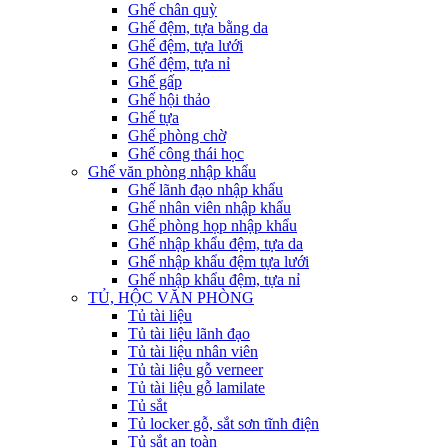
Ghế chân quỳ
Ghế đệm, tựa bằng da
Ghế đệm, tựa lưới
Ghế đệm, tựa nỉ
Ghế gấp
Ghế hội thảo
Ghế tựa
Ghế phòng chờ
Ghế công thái học
Ghế văn phòng nhập khẩu
Ghế lãnh đạo nhập khẩu
Ghế nhân viên nhập khẩu
Ghế phòng họp nhập khẩu
Ghế nhập khẩu đệm, tựa da
Ghế nhập khẩu đệm tựa lưới
Ghế nhập khẩu đệm, tựa nỉ
TỦ, HỘC VĂN PHÒNG
Tủ tài liệu
Tủ tài liệu lãnh đạo
Tủ tài liệu nhân viên
Tủ tài liệu gỗ verneer
Tủ tài liệu gỗ lamilate
Tủ sắt
Tủ locker gỗ, sắt sơn tĩnh điện
Tủ sắt an toàn