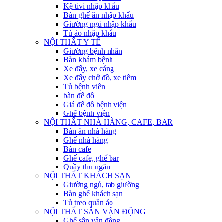
Kệ tivi nhập khẩu
Bàn ghế ăn nhập khẩu
Giường ngủ nhập khẩu
Tủ áo nhập khẩu
NỘI THẤT Y TẾ
Giường bệnh nhân
Bàn khám bệnh
Xe đẩy, xe cáng
Xe đẩy chở đồ, xe tiêm
Tủ bệnh viên
bàn để đồ
Giá để đồ bệnh viện
Ghế bệnh viện
NỘI THẤT NHÀ HÀNG, CAFE, BAR
Bàn ăn nhà hàng
Ghế nhà hàng
Bàn cafe
Ghế cafe, ghế bar
Quầy thu ngân
NỘI THẤT KHÁCH SẠN
Giường ngủ, tab giường
Bàn ghế khách sạn
Tủ treo quần áo
NỘI THẤT SÂN VẬN ĐỘNG
Ghế sân vận động