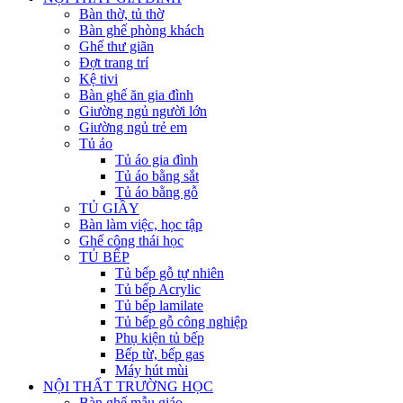
Bàn thờ, tủ thờ
Bàn ghế phòng khách
Ghế thư giãn
Đợt trang trí
Kệ tivi
Bàn ghế ăn gia đình
Giường ngủ người lớn
Giường ngủ trẻ em
Tủ áo
Tủ áo gia đình
Tủ áo bằng sắt
Tủ áo bằng gỗ
TỦ GIẦY
Bàn làm việc, học tập
Ghế công thái học
TỦ BẾP
Tủ bếp gỗ tự nhiên
Tủ bếp Acrylic
Tủ bếp lamilate
Tủ bếp gỗ công nghiệp
Phụ kiện tủ bếp
Bếp từ, bếp gas
Máy hút mùi
NỘI THẤT TRƯỜNG HỌC
Bàn ghế mẫu giáo