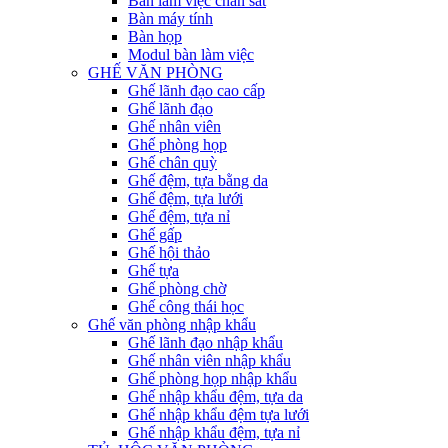
Bàn làm việc chân sắt
Bàn máy tính
Bàn họp
Modul bàn làm việc
GHẾ VĂN PHÒNG
Ghế lãnh đạo cao cấp
Ghế lãnh đạo
Ghế nhân viên
Ghế phòng họp
Ghế chân quỳ
Ghế đệm, tựa bằng da
Ghế đệm, tựa lưới
Ghế đệm, tựa nỉ
Ghế gấp
Ghế hội thảo
Ghế tựa
Ghế phòng chờ
Ghế công thái học
Ghế văn phòng nhập khẩu
Ghế lãnh đạo nhập khẩu
Ghế nhân viên nhập khẩu
Ghế phòng họp nhập khẩu
Ghế nhập khẩu đệm, tựa da
Ghế nhập khẩu đệm tựa lưới
Ghế nhập khẩu đệm, tựa nỉ