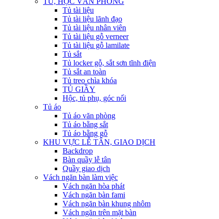
TỦ, HỘC VĂN PHÒNG
Tủ tài liệu
Tủ tài liệu lãnh đạo
Tủ tài liệu nhân viên
Tủ tài liệu gỗ verneer
Tủ tài liệu gỗ lamilate
Tủ sắt
Tủ locker gỗ, sắt sơn tĩnh điện
Tủ sắt an toàn
Tủ treo chìa khóa
TỦ GIẦY
Hộc, tủ phụ, góc nối
Tủ áo
Tủ áo văn phòng
Tủ áo bằng sắt
Tủ áo bằng gỗ
KHU VỰC LỄ TÂN, GIAO DỊCH
Backdrop
Bàn quầy lễ tân
Quầy giao dịch
Vách ngăn bàn làm việc
Vách ngăn hòa phát
Vách ngăn bàn fami
Vách ngăn bàn khung nhôm
Vách ngăn trên mặt bàn