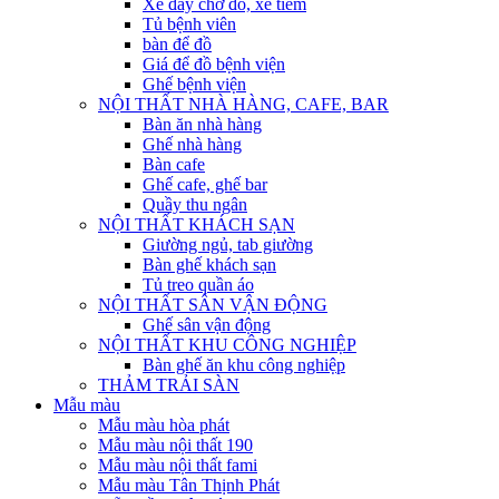
Xe đẩy chở đồ, xe tiêm
Tủ bệnh viên
bàn để đồ
Giá để đồ bệnh viện
Ghế bệnh viện
NỘI THẤT NHÀ HÀNG, CAFE, BAR
Bàn ăn nhà hàng
Ghế nhà hàng
Bàn cafe
Ghế cafe, ghế bar
Quầy thu ngân
NỘI THẤT KHÁCH SẠN
Giường ngủ, tab giường
Bàn ghế khách sạn
Tủ treo quần áo
NỘI THẤT SÂN VẬN ĐỘNG
Ghế sân vận động
NỘI THẤT KHU CÔNG NGHIỆP
Bàn ghế ăn khu công nghiệp
THẢM TRẢI SÀN
Mẫu màu
Mẫu màu hòa phát
Mẫu màu nội thất 190
Mẫu màu nội thất fami
Mẫu màu Tân Thịnh Phát