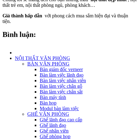
thất trẻ em, nội thất phòng ngủ, phòng khách…
Giá thành hấp dẫn
với phong cách mua sắm hiện đại và thuận
tiện.
Bình luận:
NỘI THẤT VĂN PHÒNG
BÀN VĂN PHÒNG
Bàn giám đốc verneer
Bàn làm việc lãnh đạo
Bàn làm việc nhân viên
Bàn làm việc chân gỗ
Bàn làm việc chân sắt
Bàn máy tính
Bàn họp
Modul bàn làm việc
GHẾ VĂN PHÒNG
Ghế lãnh đạo cao cấp
Ghế lãnh đạo
Ghế nhân viên
Ghế phòng họp