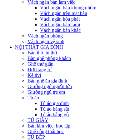
Vách ngăn bàn làm việc
Vách ngăn bàn khung nhôm
Vách ngăn trên mặt bàn
Vách ngăn hòa phát
Vách ngăn bàn fami
Vách ngăn bàn khác
Vách ngăn phòng
Vách ngăn vệ sinh
NỘI THẤT GIA ĐÌNH
Bàn thờ, tủ thờ
Bàn ghế phòng khách
Ghế thư giãn
Đợt trang trí
Kệ tivi
Bàn ghế ăn gia đình
Giường ngủ người lớn
Giường ngủ trẻ em
Tủ áo
Tủ áo gia đình
Tủ áo bằng sắt
Tủ áo bằng gỗ
TỦ GIẦY
Bàn làm việc, học tập
Ghế công thái học
TỦ BẾP