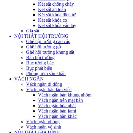
Két sắt chống cháy
Két sắt an toàn
Két sắt khóa điện tử
Két sắt khóa cơ
Két sắt khóa vân tay
Giá sắt
NỘI THẤT HỘI TRƯỜNG
Ghế hội trường cao cấp
Ghế hội trường gỗ
Ghế hội trường khung sắt
Bàn hội trường
Bục tượng bác
Bục phát biểu
Phông, rèm sân khấu
VÁCH NGĂN
Vách ngăn di động
Vách ngăn bàn làm việc
Vách ngăn bàn khung nhôm
Vách ngăn trên mặt bàn
Vách ngăn hòa phát
Vách ngăn bàn fami
Vách ngăn bàn khác
Vách ngăn phòng
Vách ngăn vệ sinh
NỘI THẤT GIA ĐÌNH