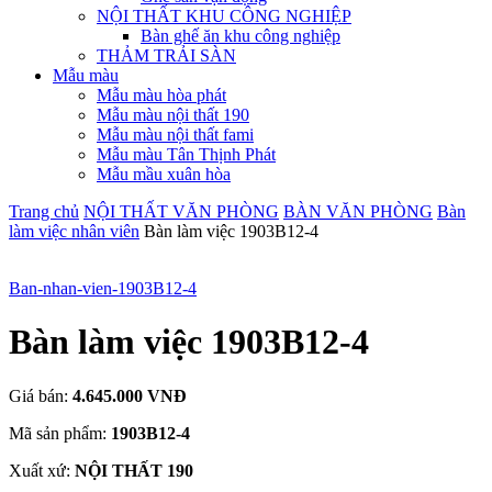
NỘI THẤT KHU CÔNG NGHIỆP
Bàn ghế ăn khu công nghiệp
THẢM TRẢI SÀN
Mẫu màu
Mẫu màu hòa phát
Mẫu màu nội thất 190
Mẫu màu nội thất fami
Mẫu màu Tân Thịnh Phát
Mẫu mầu xuân hòa
Trang chủ
NỘI THẤT VĂN PHÒNG
BÀN VĂN PHÒNG
Bàn
làm việc nhân viên
Bàn làm việc 1903B12-4
Ban-nhan-vien-1903B12-4
Bàn làm việc 1903B12-4
Giá bán:
4.645.000 VNĐ
Mã sản phẩm:
1903B12-4
Xuất xứ:
NỘI THẤT 190