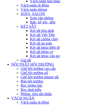
Vách ngăn bàn khác
Vách ngăn di động
Vách ngăn phòng
SOFA, SALON
Sofa văn phòng
Bàn, kệ góc, đôn
KÉT SẮT
Két sắt hòa phát
Két sắt Việt Tiệp
Két sắt chống cháy
Két sắt an toàn
Két sắt khóa điện tử
Két sắt khóa cơ
Két sắt khóa vân tay
Giá sắt
NỘI THẤT HỘI TRƯỜNG
Ghế hội trường cao cấp
Ghế hội trường gỗ
Ghế hội trường khung sắt
Bàn hội trường
Bục tượng bác
Bục phát biểu
Phông, rèm sân khấu
VÁCH NGĂN
Vách ngăn di động