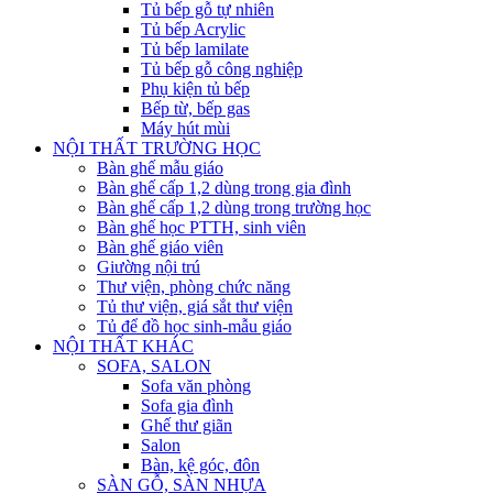
Tủ bếp gỗ tự nhiên
Tủ bếp Acrylic
Tủ bếp lamilate
Tủ bếp gỗ công nghiệp
Phụ kiện tủ bếp
Bếp từ, bếp gas
Máy hút mùi
NỘI THẤT TRƯỜNG HỌC
Bàn ghế mẫu giáo
Bàn ghế cấp 1,2 dùng trong gia đình
Bàn ghế cấp 1,2 dùng trong trường học
Bàn ghế học PTTH, sinh viên
Bàn ghế giáo viên
Giường nội trú
Thư viện, phòng chức năng
Tủ thư viện, giá sắt thư viện
Tủ để đồ học sinh-mẫu giáo
NỘI THẤT KHÁC
SOFA, SALON
Sofa văn phòng
Sofa gia đình
Ghế thư giãn
Salon
Bàn, kệ góc, đôn
SÀN GỖ, SÀN NHỰA