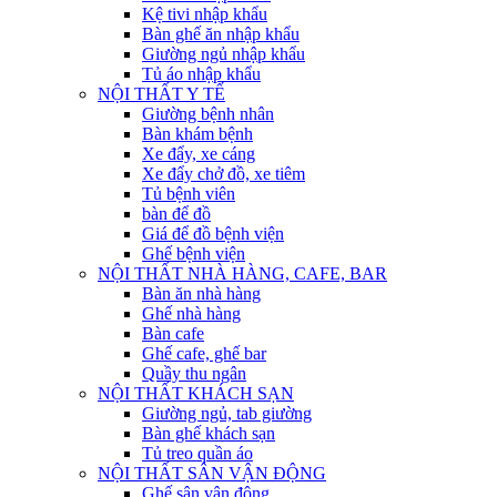
Kệ tivi nhập khẩu
Bàn ghế ăn nhập khẩu
Giường ngủ nhập khẩu
Tủ áo nhập khẩu
NỘI THẤT Y TẾ
Giường bệnh nhân
Bàn khám bệnh
Xe đẩy, xe cáng
Xe đẩy chở đồ, xe tiêm
Tủ bệnh viên
bàn để đồ
Giá để đồ bệnh viện
Ghế bệnh viện
NỘI THẤT NHÀ HÀNG, CAFE, BAR
Bàn ăn nhà hàng
Ghế nhà hàng
Bàn cafe
Ghế cafe, ghế bar
Quầy thu ngân
NỘI THẤT KHÁCH SẠN
Giường ngủ, tab giường
Bàn ghế khách sạn
Tủ treo quần áo
NỘI THẤT SÂN VẬN ĐỘNG
Ghế sân vận động