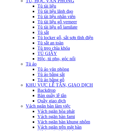
TỦ, HỘC VĂN PHÒNG
Tủ tài liệu
Tủ tài liệu lãnh đạo
Tủ tài liệu nhân viên
Tủ tài liệu gỗ verneer
Tủ tài liệu gỗ lamilate
Tủ sắt
Tủ locker gỗ, sắt sơn tĩnh điện
Tủ sắt an toàn
Tủ treo chìa khóa
TỦ GIẦY
Hộc, tủ phụ, góc nối
Tủ áo
Tủ áo văn phòng
Tủ áo bằng sắt
Tủ áo bằng gỗ
KHU VỰC LỄ TÂN, GIAO DỊCH
Backdrop
Bàn quầy lễ tân
Quầy giao dịch
Vách ngăn bàn làm việc
Vách ngăn hòa phát
Vách ngăn bàn fami
Vách ngăn bàn khung nhôm
Vách ngăn trên mặt bàn