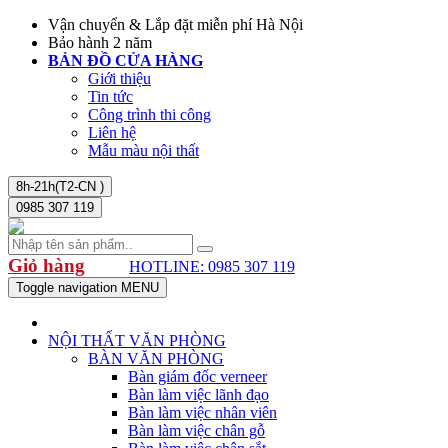
Vận chuyển & Lắp đặt miễn phí Hà Nội
Bảo hành 2 năm
BẢN ĐỒ CỬA HÀNG
Giới thiệu
Tin tức
Công trình thi công
Liên hệ
Mẫu màu nội thất
8h-21h(T2-CN )
0985 307 119
Giỏ hàng
HOTLINE: 0985 307 119
Toggle navigation
MENU
NỘI THẤT VĂN PHÒNG
BÀN VĂN PHÒNG
Bàn giám đốc verneer
Bàn làm việc lãnh đạo
Bàn làm việc nhân viên
Bàn làm việc chân gỗ