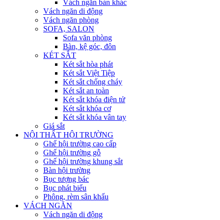
Vách ngăn bàn khác
Vách ngăn di động
Vách ngăn phòng
SOFA, SALON
Sofa văn phòng
Bàn, kệ góc, đôn
KÉT SẮT
Két sắt hòa phát
Két sắt Việt Tiệp
Két sắt chống cháy
Két sắt an toàn
Két sắt khóa điện tử
Két sắt khóa cơ
Két sắt khóa vân tay
Giá sắt
NỘI THẤT HỘI TRƯỜNG
Ghế hội trường cao cấp
Ghế hội trường gỗ
Ghế hội trường khung sắt
Bàn hội trường
Bục tượng bác
Bục phát biểu
Phông, rèm sân khấu
VÁCH NGĂN
Vách ngăn di động