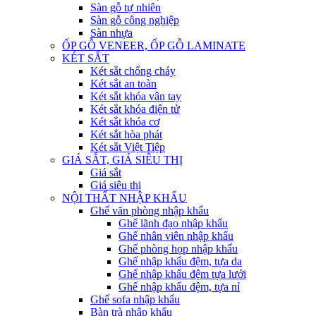
Sàn gỗ tự nhiên
Sàn gỗ công nghiệp
Sàn nhựa
ỐP GỖ VENEER, ỐP GỖ LAMINATE
KÉT SẮT
Két sắt chống cháy
Két sắt an toàn
Két sắt khóa vân tay
Két sắt khóa điện tử
Két sắt khóa cơ
Két sắt hòa phát
Két sắt Việt Tiệp
GIÁ SẮT, GIÁ SIÊU THỊ
Giá sắt
Giá siêu thị
NỘI THẤT NHẬP KHẨU
Ghế văn phòng nhập khẩu
Ghế lãnh đạo nhập khẩu
Ghế nhân viên nhập khẩu
Ghế phòng họp nhập khẩu
Ghế nhập khẩu đệm, tựa da
Ghế nhập khẩu đệm tựa lưới
Ghế nhập khẩu đệm, tựa nỉ
Ghế sofa nhập khẩu
Bàn trà nhập khẩu