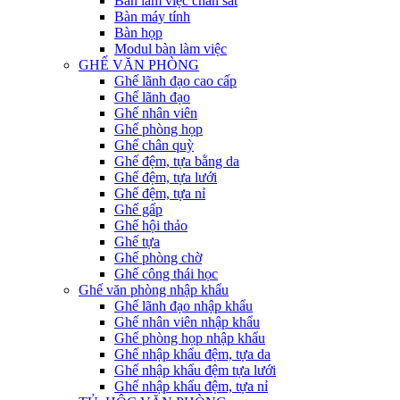
Bàn làm việc chân sắt
Bàn máy tính
Bàn họp
Modul bàn làm việc
GHẾ VĂN PHÒNG
Ghế lãnh đạo cao cấp
Ghế lãnh đạo
Ghế nhân viên
Ghế phòng họp
Ghế chân quỳ
Ghế đệm, tựa bằng da
Ghế đệm, tựa lưới
Ghế đệm, tựa nỉ
Ghế gấp
Ghế hội thảo
Ghế tựa
Ghế phòng chờ
Ghế công thái học
Ghế văn phòng nhập khẩu
Ghế lãnh đạo nhập khẩu
Ghế nhân viên nhập khẩu
Ghế phòng họp nhập khẩu
Ghế nhập khẩu đệm, tựa da
Ghế nhập khẩu đệm tựa lưới
Ghế nhập khẩu đệm, tựa nỉ