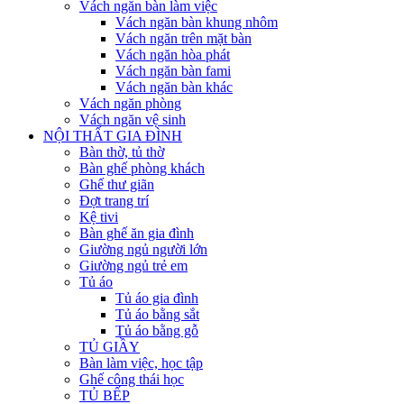
Vách ngăn bàn làm việc
Vách ngăn bàn khung nhôm
Vách ngăn trên mặt bàn
Vách ngăn hòa phát
Vách ngăn bàn fami
Vách ngăn bàn khác
Vách ngăn phòng
Vách ngăn vệ sinh
NỘI THẤT GIA ĐÌNH
Bàn thờ, tủ thờ
Bàn ghế phòng khách
Ghế thư giãn
Đợt trang trí
Kệ tivi
Bàn ghế ăn gia đình
Giường ngủ người lớn
Giường ngủ trẻ em
Tủ áo
Tủ áo gia đình
Tủ áo bằng sắt
Tủ áo bằng gỗ
TỦ GIẦY
Bàn làm việc, học tập
Ghế công thái học
TỦ BẾP