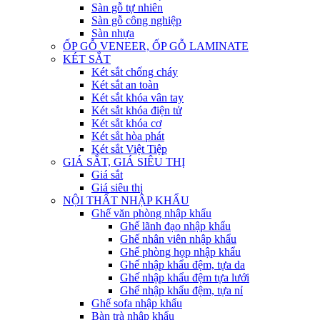
Sàn gỗ tự nhiên
Sàn gỗ công nghiệp
Sàn nhựa
ỐP GỖ VENEER, ỐP GỖ LAMINATE
KÉT SẮT
Két sắt chống cháy
Két sắt an toàn
Két sắt khóa vân tay
Két sắt khóa điện tử
Két sắt khóa cơ
Két sắt hòa phát
Két sắt Việt Tiệp
GIÁ SẮT, GIÁ SIÊU THỊ
Giá sắt
Giá siêu thị
NỘI THẤT NHẬP KHẨU
Ghế văn phòng nhập khẩu
Ghế lãnh đạo nhập khẩu
Ghế nhân viên nhập khẩu
Ghế phòng họp nhập khẩu
Ghế nhập khẩu đệm, tựa da
Ghế nhập khẩu đệm tựa lưới
Ghế nhập khẩu đệm, tựa nỉ
Ghế sofa nhập khẩu
Bàn trà nhập khẩu