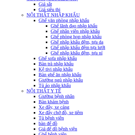
Giá sắt
Giá siêu thị
NỘI THẤT NHẬP KHẨU
Ghế văn phòng nhập khẩu
Ghế lãnh đạo nhập khẩu
Ghế nhân viên nhập khẩu
Ghế phòng họp nhập khẩu
Ghế nhập khẩu đệm, tựa da
Ghế nhập khẩu đệm tựa lưới
Ghế nhập khẩu đệm, tựa nỉ
Ghế sofa nhập khẩu
Bàn trà nhập khẩu
Kệ tivi nhập khẩu
Bàn ghế ăn nhập khẩu
Giường ngủ nhập khẩu
Tủ áo nhập khẩu
NỘI THẤT Y TẾ
Giường bệnh nhân
Bàn khám bệnh
Xe đẩy, xe cáng
Xe đẩy chở đồ, xe tiêm
Tủ bệnh viên
bàn để đồ
Giá để đồ bệnh viện
Ghế bệnh viện