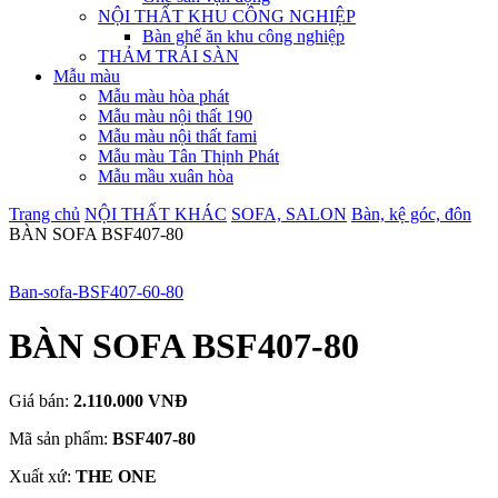
NỘI THẤT KHU CÔNG NGHIỆP
Bàn ghế ăn khu công nghiệp
THẢM TRẢI SÀN
Mẫu màu
Mẫu màu hòa phát
Mẫu màu nội thất 190
Mẫu màu nội thất fami
Mẫu màu Tân Thịnh Phát
Mẫu mầu xuân hòa
Trang chủ
NỘI THẤT KHÁC
SOFA, SALON
Bàn, kệ góc, đôn
BÀN SOFA BSF407-80
Ban-sofa-BSF407-60-80
BÀN SOFA BSF407-80
Giá bán:
2.110.000 VNĐ
Mã sản phẩm:
BSF407-80
Xuất xứ:
THE ONE