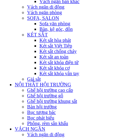
Vách ngăn bàn khác
Vách ngăn di động
Vách ngăn phòng
SOFA, SALON
Sofa văn phòng
Bàn, kệ góc, đôn
KÉT SẮT
Két sắt hòa phát
Két sắt Việt Tiệp
Két sắt chống cháy
Két sắt an toàn
Két sắt khóa điện tử
Két sắt khóa cơ
Két sắt khóa vân tay
Giá sắt
NỘI THẤT HỘI TRƯỜNG
Ghế hội trường cao cấp
Ghế hội trường gỗ
Ghế hội trường khung sắt
Bàn hội trường
Bục tượng bác
Bục phát biểu
Phông, rèm sân khấu
VÁCH NGĂN
Vách ngăn di động