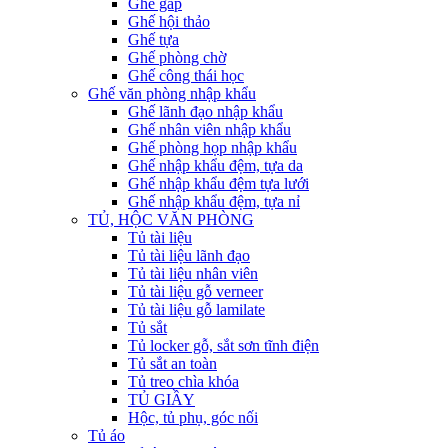
Ghế gấp
Ghế hội thảo
Ghế tựa
Ghế phòng chờ
Ghế công thái học
Ghế văn phòng nhập khẩu
Ghế lãnh đạo nhập khẩu
Ghế nhân viên nhập khẩu
Ghế phòng họp nhập khẩu
Ghế nhập khẩu đệm, tựa da
Ghế nhập khẩu đệm tựa lưới
Ghế nhập khẩu đệm, tựa nỉ
TỦ, HỘC VĂN PHÒNG
Tủ tài liệu
Tủ tài liệu lãnh đạo
Tủ tài liệu nhân viên
Tủ tài liệu gỗ verneer
Tủ tài liệu gỗ lamilate
Tủ sắt
Tủ locker gỗ, sắt sơn tĩnh điện
Tủ sắt an toàn
Tủ treo chìa khóa
TỦ GIẦY
Hộc, tủ phụ, góc nối
Tủ áo