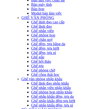
Bàn làm việc chân sắt
Bàn máy tính
Bàn họp
Modul bàn làm việc
GHẾ VĂN PHÒNG
Ghế lãnh đạo cao cấp
Ghế lãnh đạo
Ghế nhân viên
Ghế phòng họp
Ghế chân quỳ
Ghế đệm, tựa bằng da
Ghế đệm, tựa lưới
Ghế đệm, tựa nỉ
Ghế gấp
Ghế hội thảo
Ghế tựa
Ghế phòng chờ
Ghế công thái học
Ghế văn phòng nhập khẩu
Ghế lãnh đạo nhập khẩu
Ghế nhân viên nhập khẩu
Ghế phòng họp nhập khẩu
Ghế nhập khẩu đệm, tựa da
Ghế nhập khẩu đệm tựa lưới
Ghế nhập khẩu đệm, tựa nỉ