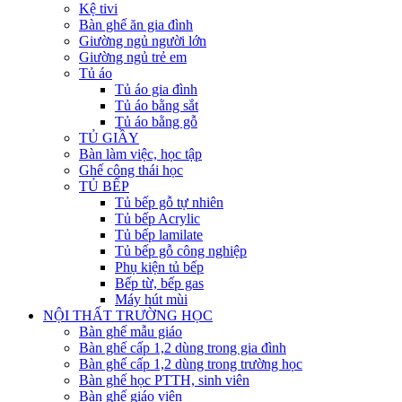
Kệ tivi
Bàn ghế ăn gia đình
Giường ngủ người lớn
Giường ngủ trẻ em
Tủ áo
Tủ áo gia đình
Tủ áo bằng sắt
Tủ áo bằng gỗ
TỦ GIẦY
Bàn làm việc, học tập
Ghế công thái học
TỦ BẾP
Tủ bếp gỗ tự nhiên
Tủ bếp Acrylic
Tủ bếp lamilate
Tủ bếp gỗ công nghiệp
Phụ kiện tủ bếp
Bếp từ, bếp gas
Máy hút mùi
NỘI THẤT TRƯỜNG HỌC
Bàn ghế mẫu giáo
Bàn ghế cấp 1,2 dùng trong gia đình
Bàn ghế cấp 1,2 dùng trong trường học
Bàn ghế học PTTH, sinh viên
Bàn ghế giáo viên