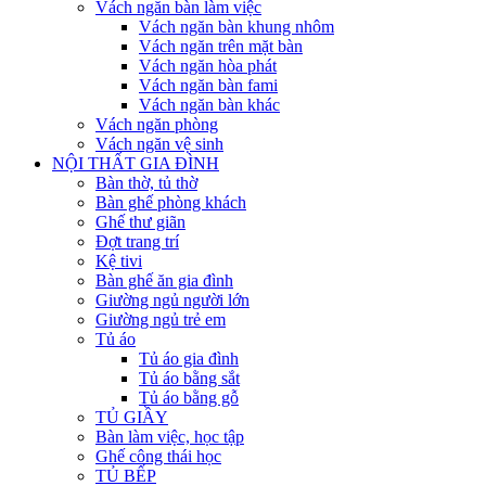
Vách ngăn bàn làm việc
Vách ngăn bàn khung nhôm
Vách ngăn trên mặt bàn
Vách ngăn hòa phát
Vách ngăn bàn fami
Vách ngăn bàn khác
Vách ngăn phòng
Vách ngăn vệ sinh
NỘI THẤT GIA ĐÌNH
Bàn thờ, tủ thờ
Bàn ghế phòng khách
Ghế thư giãn
Đợt trang trí
Kệ tivi
Bàn ghế ăn gia đình
Giường ngủ người lớn
Giường ngủ trẻ em
Tủ áo
Tủ áo gia đình
Tủ áo bằng sắt
Tủ áo bằng gỗ
TỦ GIẦY
Bàn làm việc, học tập
Ghế công thái học
TỦ BẾP