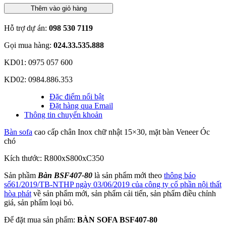
Thêm vào giỏ hàng
Hỗ trợ dự án:
098 530 7119
Gọi mua hàng:
024.33.535.888
KD01: 0975 057 600
KD02: 0984.886.353
Đặc điểm nổi bật
Đặt hàng qua Email
Thông tin chuyển khoản
Bàn sofa
cao cấp chân Inox chữ nhật 15×30, mặt bàn Veneer Óc
chó
Kích thước: R800xS800xC350
Sản phầm
Bàn BSF407-80
là sản phẩm mới theo
thông báo
số61/2019/TB-NTHP ngày 03/06/2019 của công ty cổ phần nội thất
hòa phát
về sản phẩm mới, sản phẩm cải tiến, sản phẩm điều chỉnh
giá, sản phẩm loại bỏ.
Để đặt mua sản phẩm:
BÀN SOFA BSF407-80