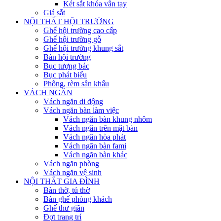
Két sắt khóa vân tay
Giá sắt
NỘI THẤT HỘI TRƯỜNG
Ghế hội trường cao cấp
Ghế hội trường gỗ
Ghế hội trường khung sắt
Bàn hội trường
Bục tượng bác
Bục phát biểu
Phông, rèm sân khấu
VÁCH NGĂN
Vách ngăn di động
Vách ngăn bàn làm việc
Vách ngăn bàn khung nhôm
Vách ngăn trên mặt bàn
Vách ngăn hòa phát
Vách ngăn bàn fami
Vách ngăn bàn khác
Vách ngăn phòng
Vách ngăn vệ sinh
NỘI THẤT GIA ĐÌNH
Bàn thờ, tủ thờ
Bàn ghế phòng khách
Ghế thư giãn
Đợt trang trí