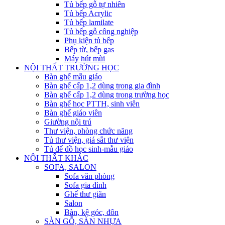
Tủ bếp gỗ tự nhiên
Tủ bếp Acrylic
Tủ bếp lamilate
Tủ bếp gỗ công nghiệp
Phụ kiện tủ bếp
Bếp từ, bếp gas
Máy hút mùi
NỘI THẤT TRƯỜNG HỌC
Bàn ghế mẫu giáo
Bàn ghế cấp 1,2 dùng trong gia đình
Bàn ghế cấp 1,2 dùng trong trường học
Bàn ghế học PTTH, sinh viên
Bàn ghế giáo viên
Giường nội trú
Thư viện, phòng chức năng
Tủ thư viện, giá sắt thư viện
Tủ để đồ học sinh-mẫu giáo
NỘI THẤT KHÁC
SOFA, SALON
Sofa văn phòng
Sofa gia đình
Ghế thư giãn
Salon
Bàn, kệ góc, đôn
SÀN GỖ, SÀN NHỰA