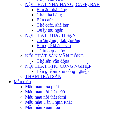
NỘI THẤT NHÀ HÀNG, CAFE, BAR
Bàn ăn nhà hàng
Ghế nhà hàng
Bàn cafe
Ghế cafe, ghế bar
Quầy thu ngân
NỘI THẤT KHÁCH SẠN
Giường ngủ, tab giường
Bàn ghế khách sạn
Tủ treo quần áo
NỘI THẤT SÂN VẬN ĐỘNG
Ghế sân vận động
NỘI THẤT KHU CÔNG NGHIỆP
Bàn ghế ăn khu công nghiệp
THẢM TRẢI SÀN
Mẫu màu
Mẫu màu hòa phát
Mẫu màu nội thất 190
Mẫu màu nội thất fami
Mẫu màu Tân Thịnh Phát
Mẫu mầu xuân hòa