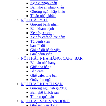
Kệ tivi nhập khẩu
Bàn ghế ăn nhập khẩu
Giường ngủ nhập khẩu
Tủ áo nhập khẩu
NỘI THẤT Y TẾ
Giường bệnh nhân
Bàn khám bệnh
Xe đẩy, xe cáng
Xe đẩy chở đồ, xe tiêm
Tủ bệnh viên
bàn để đồ
Giá để đồ bệnh viện
Ghế bệnh viện
NỘI THẤT NHÀ HÀNG, CAFE, BAR
Bàn ăn nhà hàng
Ghế nhà hàng
Bàn cafe
Ghế cafe, ghế bar
Quầy thu ngân
NỘI THẤT KHÁCH SẠN
Giường ngủ, tab giường
Bàn ghế khách sạn
Tủ treo quần áo
NỘI THẤT SÂN VẬN ĐỘNG
Ghế sân vận động