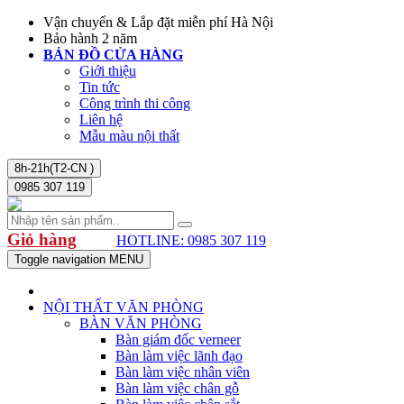
Vận chuyển & Lắp đặt miễn phí Hà Nội
Bảo hành 2 năm
BẢN ĐỒ CỬA HÀNG
Giới thiệu
Tin tức
Công trình thi công
Liên hệ
Mẫu màu nội thất
8h-21h(T2-CN )
0985 307 119
Giỏ hàng
HOTLINE: 0985 307 119
Toggle navigation
MENU
NỘI THẤT VĂN PHÒNG
BÀN VĂN PHÒNG
Bàn giám đốc verneer
Bàn làm việc lãnh đạo
Bàn làm việc nhân viên
Bàn làm việc chân gỗ