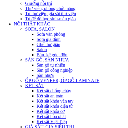
Giường nội trú
Thư viện, phòng chức năng
Tủ thư viện, giá sắt thư viện
Tủ để đồ học sinh-mẫu giáo
NỘI THẤT KHÁC
SOFA, SALON
Sofa văn phòng
Sofa gia đình
Ghế thư giãn
Salon
Bàn, kệ góc, đôn
SÀN GỖ, SÀN NHỰA
Sàn gỗ tự nhiên
Sàn gỗ công nghiệp
Sàn nhựa
ỐP GỖ VENEER, ỐP GỖ LAMINATE
KÉT SẮT
Két sắt chống cháy
Két sắt an toàn
Két sắt khóa vân tay
Két sắt khóa điện tử
Két sắt khóa cơ
Két sắt hòa phát
Két sắt Việt Tiệp
GIÁ SẮT, GIÁ SIÊU THỊ