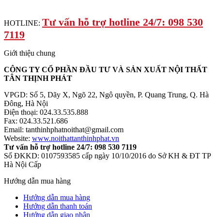
Tư vấn hỗ trợ hotline 24/7: 098 530
HOTLINE:
7119
Giới thiệu chung
CÔNG TY CỔ PHẦN ĐẦU TƯ VÀ SẢN XUẤT NỘI THẤT
TÂN THỊNH PHÁT
VPGD: Số 5, Dãy X, Ngõ 22, Ngô quyền, P. Quang Trung, Q. Hà
Đông, Hà Nội
Điện thoại: 024.33.535.888
Fax: 024.33.521.686
Email: tanthinhphatnoithat@gmail.com
Website:
www.noithattanthinhphat.vn
Tư vấn hỗ trợ hotline 24/7: 098 530 7119
Số ĐKKD: 0107593585 cấp ngày 10/10/2016 do Sở KH & ĐT TP
Hà Nội Cấp
Hướng dẫn mua hàng
Hướng dẫn mua hàng
Hướng dẫn thanh toán
Hướng dẫn giao nhận