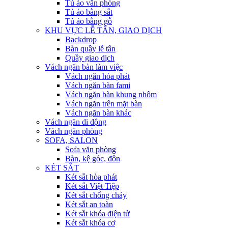
Tủ áo văn phòng
Tủ áo bằng sắt
Tủ áo bằng gỗ
KHU VỰC LỄ TÂN, GIAO DỊCH
Backdrop
Bàn quầy lễ tân
Quầy giao dịch
Vách ngăn bàn làm việc
Vách ngăn hòa phát
Vách ngăn bàn fami
Vách ngăn bàn khung nhôm
Vách ngăn trên mặt bàn
Vách ngăn bàn khác
Vách ngăn di động
Vách ngăn phòng
SOFA, SALON
Sofa văn phòng
Bàn, kệ góc, đôn
KÉT SẮT
Két sắt hòa phát
Két sắt Việt Tiệp
Két sắt chống cháy
Két sắt an toàn
Két sắt khóa điện tử
Két sắt khóa cơ