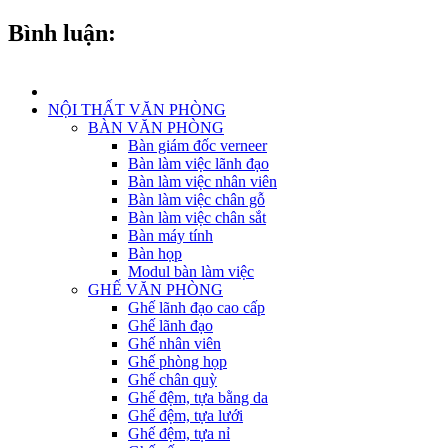
Bình luận:
NỘI THẤT VĂN PHÒNG
BÀN VĂN PHÒNG
Bàn giám đốc verneer
Bàn làm việc lãnh đạo
Bàn làm việc nhân viên
Bàn làm việc chân gỗ
Bàn làm việc chân sắt
Bàn máy tính
Bàn họp
Modul bàn làm việc
GHẾ VĂN PHÒNG
Ghế lãnh đạo cao cấp
Ghế lãnh đạo
Ghế nhân viên
Ghế phòng họp
Ghế chân quỳ
Ghế đệm, tựa bằng da
Ghế đệm, tựa lưới
Ghế đệm, tựa nỉ