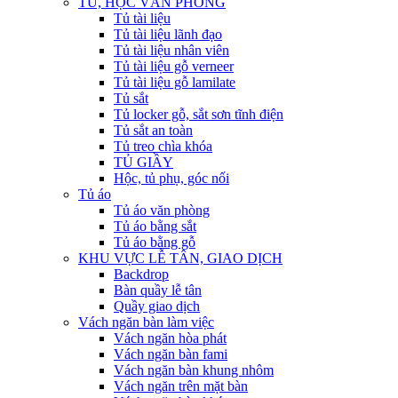
TỦ, HỘC VĂN PHÒNG
Tủ tài liệu
Tủ tài liệu lãnh đạo
Tủ tài liệu nhân viên
Tủ tài liệu gỗ verneer
Tủ tài liệu gỗ lamilate
Tủ sắt
Tủ locker gỗ, sắt sơn tĩnh điện
Tủ sắt an toàn
Tủ treo chìa khóa
TỦ GIẦY
Hộc, tủ phụ, góc nối
Tủ áo
Tủ áo văn phòng
Tủ áo bằng sắt
Tủ áo bằng gỗ
KHU VỰC LỄ TÂN, GIAO DỊCH
Backdrop
Bàn quầy lễ tân
Quầy giao dịch
Vách ngăn bàn làm việc
Vách ngăn hòa phát
Vách ngăn bàn fami
Vách ngăn bàn khung nhôm
Vách ngăn trên mặt bàn