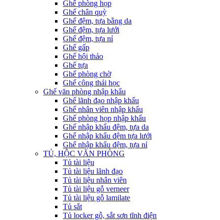
Ghế phòng họp
Ghế chân quỳ
Ghế đệm, tựa bằng da
Ghế đệm, tựa lưới
Ghế đệm, tựa nỉ
Ghế gấp
Ghế hội thảo
Ghế tựa
Ghế phòng chờ
Ghế công thái học
Ghế văn phòng nhập khẩu
Ghế lãnh đạo nhập khẩu
Ghế nhân viên nhập khẩu
Ghế phòng họp nhập khẩu
Ghế nhập khẩu đệm, tựa da
Ghế nhập khẩu đệm tựa lưới
Ghế nhập khẩu đệm, tựa nỉ
TỦ, HỘC VĂN PHÒNG
Tủ tài liệu
Tủ tài liệu lãnh đạo
Tủ tài liệu nhân viên
Tủ tài liệu gỗ verneer
Tủ tài liệu gỗ lamilate
Tủ sắt
Tủ locker gỗ, sắt sơn tĩnh điện