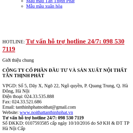
Mẫu màu Tân Thịnh Phát
Mẫu mầu xuân hòa
Tư vấn hỗ trợ hotline 24/7: 098 530
HOTLINE:
7119
Giới thiệu chung
CÔNG TY CỔ PHẦN ĐẦU TƯ VÀ SẢN XUẤT NỘI THẤT
TÂN THỊNH PHÁT
VPGD: Số 5, Dãy X, Ngõ 22, Ngô quyền, P. Quang Trung, Q. Hà
Đông, Hà Nội
Điện thoại: 024.33.535.888
Fax: 024.33.521.686
Email: tanthinhphatnoithat@gmail.com
Website:
www.noithattanthinhphat.vn
Tư vấn hỗ trợ hotline 24/7: 098 530 7119
Số ĐKKD: 0107593585 cấp ngày 10/10/2016 do Sở KH & ĐT TP
Hà Nội Cấp