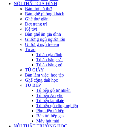
NỘI THẤT GIA ĐÌNH
Bàn thờ, tủ thờ
Bàn ghế phòng khách
Ghế thư giãn
Đợt trang trí
Kệ tivi
Bàn ghế ăn gia đình
Giường ngủ người lớn
Giường ngủ trẻ em
Tủ áo
Tủ áo gia đình
Tủ áo bằng sắt
Tủ áo bằng gỗ
TỦ GIẦY
Bàn làm việc, học tập
Ghế công thái học
TỦ BẾP
Tủ bếp gỗ tự nhiên
Tủ bếp Acrylic
Tủ bếp lamilate
Tủ bếp gỗ công nghiệp
Phụ kiện tủ bếp
Bếp từ, bếp gas
Máy hút mùi
NỘI THẤT TRƯỜNG HỌC