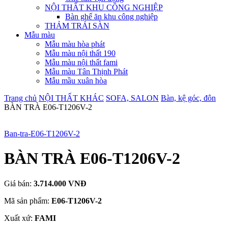
NỘI THẤT KHU CÔNG NGHIỆP
Bàn ghế ăn khu công nghiệp
THẢM TRẢI SÀN
Mẫu màu
Mẫu màu hòa phát
Mẫu màu nội thất 190
Mẫu màu nội thất fami
Mẫu màu Tân Thịnh Phát
Mẫu mầu xuân hòa
Trang chủ
NỘI THẤT KHÁC
SOFA, SALON
Bàn, kệ góc, đôn
BÀN TRÀ E06-T1206V-2
Ban-tra-E06-T1206V-2
BÀN TRÀ E06-T1206V-2
Giá bán:
3.714.000 VNĐ
Mã sản phẩm:
E06-T1206V-2
Xuất xứ:
FAMI