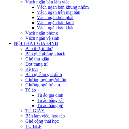
Vách ngăn bàn làm việc
Vách ngăn bàn khung nhôm
Vách ngăn trên mặt bàn
Vách ngăn hòa phát
Vách ngăn bàn fami
Vách ngăn bàn khác
Vách ngăn phòng
Vách ngăn vệ sinh
NỘI THẤT GIA ĐÌNH
Bàn thờ, tủ thờ
Bàn ghế phòng khách
Ghế thư giãn
Đợt trang trí
Kệ tivi
Bàn ghế ăn gia đình
Giường ngủ người lớn
Giường ngủ trẻ em
Tủ áo
Tủ áo gia đình
Tủ áo bằng sắt
Tủ áo bằng gỗ
TỦ GIẦY
Bàn làm việc, học tập
Ghế công thái học
TỦ BẾP