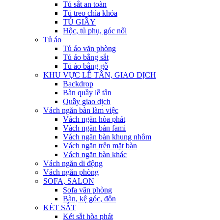
Tủ sắt an toàn
Tủ treo chìa khóa
TỦ GIẦY
Hộc, tủ phụ, góc nối
Tủ áo
Tủ áo văn phòng
Tủ áo bằng sắt
Tủ áo bằng gỗ
KHU VỰC LỄ TÂN, GIAO DỊCH
Backdrop
Bàn quầy lễ tân
Quầy giao dịch
Vách ngăn bàn làm việc
Vách ngăn hòa phát
Vách ngăn bàn fami
Vách ngăn bàn khung nhôm
Vách ngăn trên mặt bàn
Vách ngăn bàn khác
Vách ngăn di động
Vách ngăn phòng
SOFA, SALON
Sofa văn phòng
Bàn, kệ góc, đôn
KÉT SẮT
Két sắt hòa phát