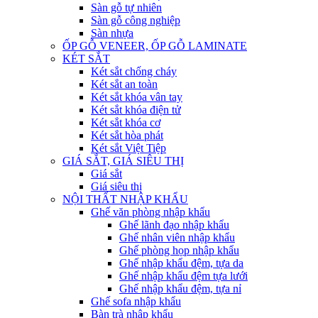
Sàn gỗ tự nhiên
Sàn gỗ công nghiệp
Sàn nhựa
ỐP GỖ VENEER, ỐP GỖ LAMINATE
KÉT SẮT
Két sắt chống cháy
Két sắt an toàn
Két sắt khóa vân tay
Két sắt khóa điện tử
Két sắt khóa cơ
Két sắt hòa phát
Két sắt Việt Tiệp
GIÁ SẮT, GIÁ SIÊU THỊ
Giá sắt
Giá siêu thị
NỘI THẤT NHẬP KHẨU
Ghế văn phòng nhập khẩu
Ghế lãnh đạo nhập khẩu
Ghế nhân viên nhập khẩu
Ghế phòng họp nhập khẩu
Ghế nhập khẩu đệm, tựa da
Ghế nhập khẩu đệm tựa lưới
Ghế nhập khẩu đệm, tựa nỉ
Ghế sofa nhập khẩu
Bàn trà nhập khẩu