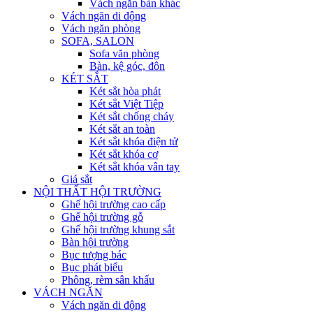
Vách ngăn bàn khác
Vách ngăn di động
Vách ngăn phòng
SOFA, SALON
Sofa văn phòng
Bàn, kệ góc, đôn
KÉT SẮT
Két sắt hòa phát
Két sắt Việt Tiệp
Két sắt chống cháy
Két sắt an toàn
Két sắt khóa điện tử
Két sắt khóa cơ
Két sắt khóa vân tay
Giá sắt
NỘI THẤT HỘI TRƯỜNG
Ghế hội trường cao cấp
Ghế hội trường gỗ
Ghế hội trường khung sắt
Bàn hội trường
Bục tượng bác
Bục phát biểu
Phông, rèm sân khấu
VÁCH NGĂN
Vách ngăn di động