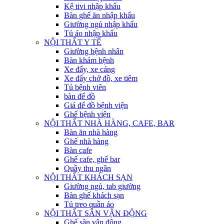
Kệ tivi nhập khẩu
Bàn ghế ăn nhập khẩu
Giường ngủ nhập khẩu
Tủ áo nhập khẩu
NỘI THẤT Y TẾ
Giường bệnh nhân
Bàn khám bệnh
Xe đẩy, xe cáng
Xe đẩy chở đồ, xe tiêm
Tủ bệnh viên
bàn để đồ
Giá để đồ bệnh viện
Ghế bệnh viện
NỘI THẤT NHÀ HÀNG, CAFE, BAR
Bàn ăn nhà hàng
Ghế nhà hàng
Bàn cafe
Ghế cafe, ghế bar
Quầy thu ngân
NỘI THẤT KHÁCH SẠN
Giường ngủ, tab giường
Bàn ghế khách sạn
Tủ treo quần áo
NỘI THẤT SÂN VẬN ĐỘNG
Ghế sân vận động