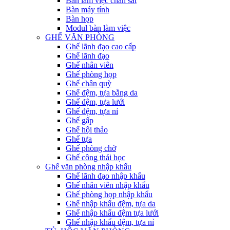
Bàn làm việc chân sắt
Bàn máy tính
Bàn họp
Modul bàn làm việc
GHẾ VĂN PHÒNG
Ghế lãnh đạo cao cấp
Ghế lãnh đạo
Ghế nhân viên
Ghế phòng họp
Ghế chân quỳ
Ghế đệm, tựa bằng da
Ghế đệm, tựa lưới
Ghế đệm, tựa nỉ
Ghế gấp
Ghế hội thảo
Ghế tựa
Ghế phòng chờ
Ghế công thái học
Ghế văn phòng nhập khẩu
Ghế lãnh đạo nhập khẩu
Ghế nhân viên nhập khẩu
Ghế phòng họp nhập khẩu
Ghế nhập khẩu đệm, tựa da
Ghế nhập khẩu đệm tựa lưới
Ghế nhập khẩu đệm, tựa nỉ