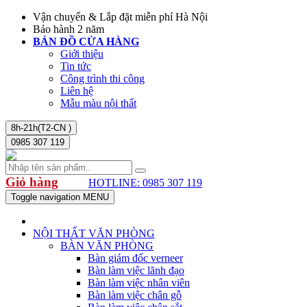
Vận chuyển & Lắp đặt miễn phí Hà Nội
Bảo hành 2 năm
BẢN ĐỒ CỬA HÀNG
Giới thiệu
Tin tức
Công trình thi công
Liên hệ
Mẫu màu nội thất
8h-21h(T2-CN )
0985 307 119
Giỏ hàng
HOTLINE: 0985 307 119
Toggle navigation
MENU
NỘI THẤT VĂN PHÒNG
BÀN VĂN PHÒNG
Bàn giám đốc verneer
Bàn làm việc lãnh đạo
Bàn làm việc nhân viên
Bàn làm việc chân gỗ