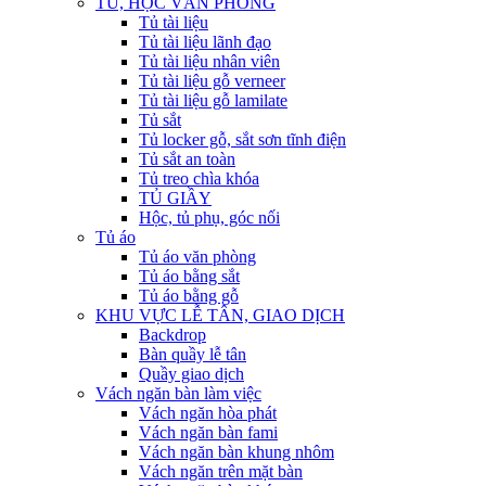
TỦ, HỘC VĂN PHÒNG
Tủ tài liệu
Tủ tài liệu lãnh đạo
Tủ tài liệu nhân viên
Tủ tài liệu gỗ verneer
Tủ tài liệu gỗ lamilate
Tủ sắt
Tủ locker gỗ, sắt sơn tĩnh điện
Tủ sắt an toàn
Tủ treo chìa khóa
TỦ GIẦY
Hộc, tủ phụ, góc nối
Tủ áo
Tủ áo văn phòng
Tủ áo bằng sắt
Tủ áo bằng gỗ
KHU VỰC LỄ TÂN, GIAO DỊCH
Backdrop
Bàn quầy lễ tân
Quầy giao dịch
Vách ngăn bàn làm việc
Vách ngăn hòa phát
Vách ngăn bàn fami
Vách ngăn bàn khung nhôm
Vách ngăn trên mặt bàn