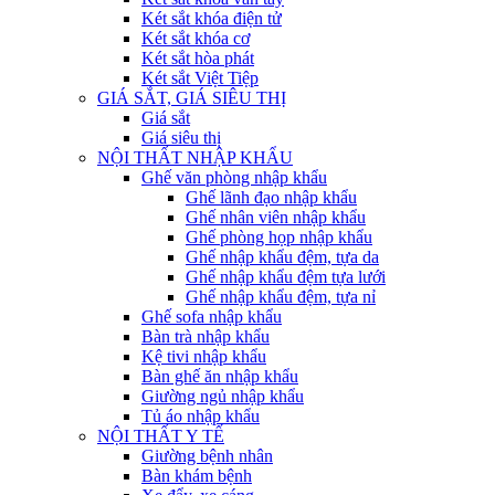
Két sắt khóa điện tử
Két sắt khóa cơ
Két sắt hòa phát
Két sắt Việt Tiệp
GIÁ SẮT, GIÁ SIÊU THỊ
Giá sắt
Giá siêu thị
NỘI THẤT NHẬP KHẨU
Ghế văn phòng nhập khẩu
Ghế lãnh đạo nhập khẩu
Ghế nhân viên nhập khẩu
Ghế phòng họp nhập khẩu
Ghế nhập khẩu đệm, tựa da
Ghế nhập khẩu đệm tựa lưới
Ghế nhập khẩu đệm, tựa nỉ
Ghế sofa nhập khẩu
Bàn trà nhập khẩu
Kệ tivi nhập khẩu
Bàn ghế ăn nhập khẩu
Giường ngủ nhập khẩu
Tủ áo nhập khẩu
NỘI THẤT Y TẾ
Giường bệnh nhân
Bàn khám bệnh