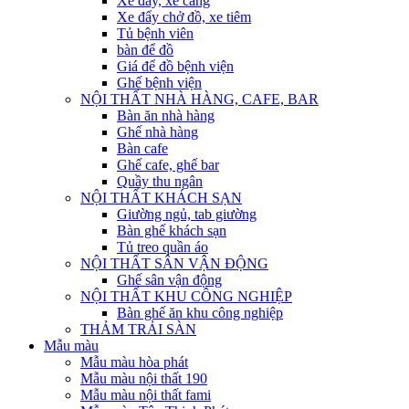
Xe đẩy, xe cáng
Xe đẩy chở đồ, xe tiêm
Tủ bệnh viên
bàn để đồ
Giá để đồ bệnh viện
Ghế bệnh viện
NỘI THẤT NHÀ HÀNG, CAFE, BAR
Bàn ăn nhà hàng
Ghế nhà hàng
Bàn cafe
Ghế cafe, ghế bar
Quầy thu ngân
NỘI THẤT KHÁCH SẠN
Giường ngủ, tab giường
Bàn ghế khách sạn
Tủ treo quần áo
NỘI THẤT SÂN VẬN ĐỘNG
Ghế sân vận động
NỘI THẤT KHU CÔNG NGHIỆP
Bàn ghế ăn khu công nghiệp
THẢM TRẢI SÀN
Mẫu màu
Mẫu màu hòa phát
Mẫu màu nội thất 190
Mẫu màu nội thất fami