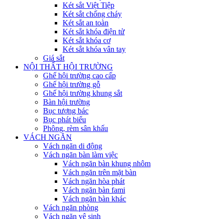
Két sắt Việt Tiệp
Két sắt chống cháy
Két sắt an toàn
Két sắt khóa điện tử
Két sắt khóa cơ
Két sắt khóa vân tay
Giá sắt
NỘI THẤT HỘI TRƯỜNG
Ghế hội trường cao cấp
Ghế hội trường gỗ
Ghế hội trường khung sắt
Bàn hội trường
Bục tượng bác
Bục phát biểu
Phông, rèm sân khấu
VÁCH NGĂN
Vách ngăn di động
Vách ngăn bàn làm việc
Vách ngăn bàn khung nhôm
Vách ngăn trên mặt bàn
Vách ngăn hòa phát
Vách ngăn bàn fami
Vách ngăn bàn khác
Vách ngăn phòng
Vách ngăn vệ sinh