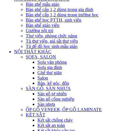
Bàn ghế mẫu giáo
Bàn ghế cấp 1,2 dùng trong gia đình
Bàn ghế cấp 1,2 dùng trong trường học
Bàn ghế học PTTH, sinh viên
Bàn ghế giáo viên
Giường nội trú
Thư viện, phòng chức năng
Tủ thư viện, giá sắt thư viện
Tủ để đồ học sinh-mẫu giáo
NỘI THẤT KHÁC
SOFA, SALON
Sofa văn phòng
Sofa gia đình
Ghế thư giãn
Salon
Bàn, kệ góc, đôn
SÀN GỖ, SÀN NHỰA
Sàn gỗ tự nhiên
Sàn gỗ công nghiệp
Sàn nhựa
ỐP GỖ VENEER, ỐP GỖ LAMINATE
KÉT SẮT
Két sắt chống cháy
Két sắt an toàn
Két sắt khóa vân tay