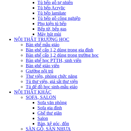
Tủ bếp gỗ tự nhiên
Tủ bếp Acrylic
Tủ bếp lamilate
Tủ bếp gỗ công nghiệp
Phụ kiện tủ bếp
Bếp từ, bếp gas
Máy hút mùi
NỘI THẤT TRƯỜNG HỌC
Bàn ghế mẫu giáo
Bàn ghế cấp 1,2 dùng trong gia đình
Bàn ghế cấp 1,2 dùng trong trường học
Bàn ghế học PTTH, sinh viên
Bàn ghế giáo viên
Giường nội trú
Thư viện, phòng chức năng
Tủ thư viện, giá sắt thư viện
Tủ để đồ học sinh-mẫu giáo
NỘI THẤT KHÁC
SOFA, SALON
Sofa văn phòng
Sofa gia đình
Ghế thư giãn
Salon
Bàn, kệ góc, đôn
SÀN GỖ, SÀN NHỰA