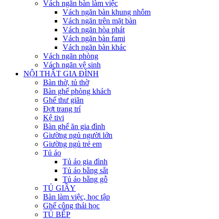
Vách ngăn bàn làm việc
Vách ngăn bàn khung nhôm
Vách ngăn trên mặt bàn
Vách ngăn hòa phát
Vách ngăn bàn fami
Vách ngăn bàn khác
Vách ngăn phòng
Vách ngăn vệ sinh
NỘI THẤT GIA ĐÌNH
Bàn thờ, tủ thờ
Bàn ghế phòng khách
Ghế thư giãn
Đợt trang trí
Kệ tivi
Bàn ghế ăn gia đình
Giường ngủ người lớn
Giường ngủ trẻ em
Tủ áo
Tủ áo gia đình
Tủ áo bằng sắt
Tủ áo bằng gỗ
TỦ GIẦY
Bàn làm việc, học tập
Ghế công thái học
TỦ BẾP