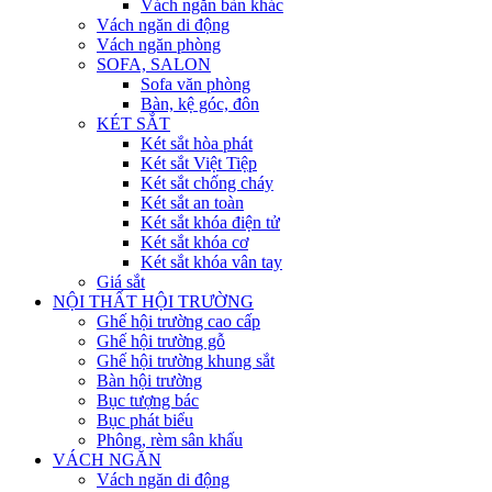
Vách ngăn bàn khác
Vách ngăn di động
Vách ngăn phòng
SOFA, SALON
Sofa văn phòng
Bàn, kệ góc, đôn
KÉT SẮT
Két sắt hòa phát
Két sắt Việt Tiệp
Két sắt chống cháy
Két sắt an toàn
Két sắt khóa điện tử
Két sắt khóa cơ
Két sắt khóa vân tay
Giá sắt
NỘI THẤT HỘI TRƯỜNG
Ghế hội trường cao cấp
Ghế hội trường gỗ
Ghế hội trường khung sắt
Bàn hội trường
Bục tượng bác
Bục phát biểu
Phông, rèm sân khấu
VÁCH NGĂN
Vách ngăn di động