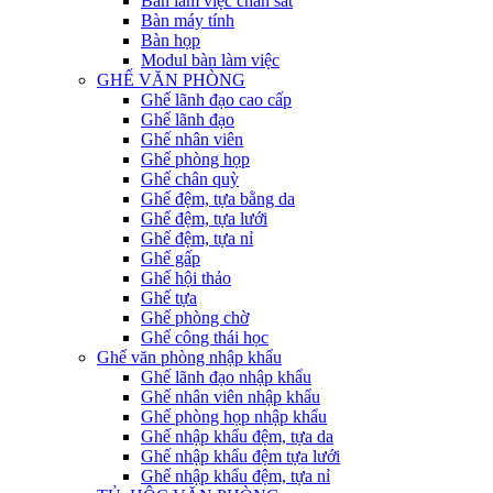
Bàn làm việc chân sắt
Bàn máy tính
Bàn họp
Modul bàn làm việc
GHẾ VĂN PHÒNG
Ghế lãnh đạo cao cấp
Ghế lãnh đạo
Ghế nhân viên
Ghế phòng họp
Ghế chân quỳ
Ghế đệm, tựa bằng da
Ghế đệm, tựa lưới
Ghế đệm, tựa nỉ
Ghế gấp
Ghế hội thảo
Ghế tựa
Ghế phòng chờ
Ghế công thái học
Ghế văn phòng nhập khẩu
Ghế lãnh đạo nhập khẩu
Ghế nhân viên nhập khẩu
Ghế phòng họp nhập khẩu
Ghế nhập khẩu đệm, tựa da
Ghế nhập khẩu đệm tựa lưới
Ghế nhập khẩu đệm, tựa nỉ