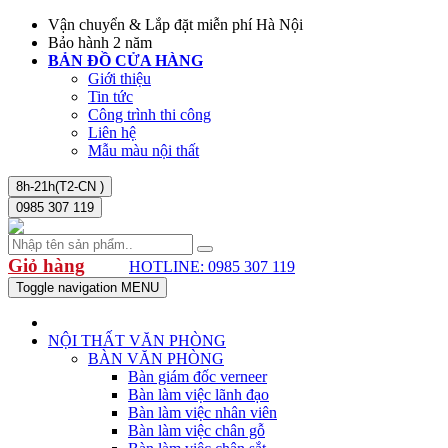
Vận chuyển & Lắp đặt miễn phí Hà Nội
Bảo hành 2 năm
BẢN ĐỒ CỬA HÀNG
Giới thiệu
Tin tức
Công trình thi công
Liên hệ
Mẫu màu nội thất
8h-21h(T2-CN )
0985 307 119
Giỏ hàng
HOTLINE: 0985 307 119
Toggle navigation
MENU
NỘI THẤT VĂN PHÒNG
BÀN VĂN PHÒNG
Bàn giám đốc verneer
Bàn làm việc lãnh đạo
Bàn làm việc nhân viên
Bàn làm việc chân gỗ