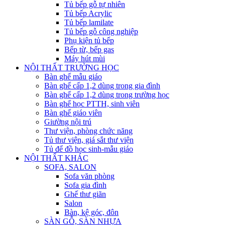
Tủ bếp gỗ tự nhiên
Tủ bếp Acrylic
Tủ bếp lamilate
Tủ bếp gỗ công nghiệp
Phụ kiện tủ bếp
Bếp từ, bếp gas
Máy hút mùi
NỘI THẤT TRƯỜNG HỌC
Bàn ghế mẫu giáo
Bàn ghế cấp 1,2 dùng trong gia đình
Bàn ghế cấp 1,2 dùng trong trường học
Bàn ghế học PTTH, sinh viên
Bàn ghế giáo viên
Giường nội trú
Thư viện, phòng chức năng
Tủ thư viện, giá sắt thư viện
Tủ để đồ học sinh-mẫu giáo
NỘI THẤT KHÁC
SOFA, SALON
Sofa văn phòng
Sofa gia đình
Ghế thư giãn
Salon
Bàn, kệ góc, đôn
SÀN GỖ, SÀN NHỰA