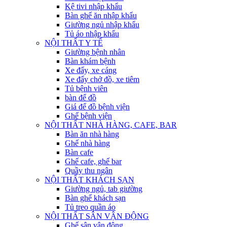
Kệ tivi nhập khẩu
Bàn ghế ăn nhập khẩu
Giường ngủ nhập khẩu
Tủ áo nhập khẩu
NỘI THẤT Y TẾ
Giường bệnh nhân
Bàn khám bệnh
Xe đẩy, xe cáng
Xe đẩy chở đồ, xe tiêm
Tủ bệnh viên
bàn để đồ
Giá để đồ bệnh viện
Ghế bệnh viện
NỘI THẤT NHÀ HÀNG, CAFE, BAR
Bàn ăn nhà hàng
Ghế nhà hàng
Bàn cafe
Ghế cafe, ghế bar
Quầy thu ngân
NỘI THẤT KHÁCH SẠN
Giường ngủ, tab giường
Bàn ghế khách sạn
Tủ treo quần áo
NỘI THẤT SÂN VẬN ĐỘNG
Ghế sân vận động