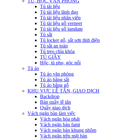
TỦ, HỘC VĂN PHÒNG
Tủ tài liệu
Tủ tài liệu lãnh đạo
Tủ tài liệu nhân viên
Tủ tài liệu gỗ verneer
Tủ tài liệu gỗ lamilate
Tủ sắt
Tủ locker gỗ, sắt sơn tĩnh điện
Tủ sắt an toàn
Tủ treo chìa khóa
TỦ GIẦY
Hộc, tủ phụ, góc nối
Tủ áo
Tủ áo văn phòng
Tủ áo bằng sắt
Tủ áo bằng gỗ
KHU VỰC LỄ TÂN, GIAO DỊCH
Backdrop
Bàn quầy lễ tân
Quầy giao dịch
Vách ngăn bàn làm việc
Vách ngăn hòa phát
Vách ngăn bàn fami
Vách ngăn bàn khung nhôm
Vách ngăn trên mặt bàn