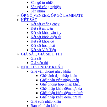
Sàn gỗ tự nhiên
Sàn gỗ công nghiệp
Sàn nhựa
ỐP GỖ VENEER, ỐP GỖ LAMINATE
KÉT SẮT
Két sắt chống cháy
Két sắt an toàn
Két sắt khóa vân tay
Két sắt khóa điện tử
Két sắt khóa cơ
Két sắt hòa phát
Két sắt Việt Tiệp
GIÁ SẮT, GIÁ SIÊU THỊ
Giá sắt
Giá siêu thị
NỘI THẤT NHẬP KHẨU
Ghế văn phòng nhập khẩu
Ghế lãnh đạo nhập khẩu
Ghế nhân viên nhập khẩu
Ghế phòng họp nhập khẩu
Ghế nhập khẩu đệm, tựa da
Ghế nhập khẩu đệm tựa lưới
Ghế nhập khẩu đệm, tựa nỉ
Ghế sofa nhập khẩu
Bàn trà nhập khẩu