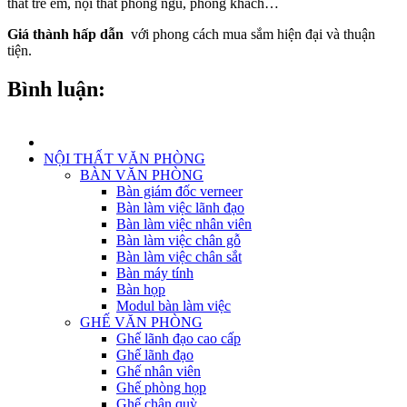
thất trẻ em, nội thất phòng ngủ, phòng khách…
Giá thành hấp dẫn
với phong cách mua sắm hiện đại và thuận
tiện.
Bình luận:
NỘI THẤT VĂN PHÒNG
BÀN VĂN PHÒNG
Bàn giám đốc verneer
Bàn làm việc lãnh đạo
Bàn làm việc nhân viên
Bàn làm việc chân gỗ
Bàn làm việc chân sắt
Bàn máy tính
Bàn họp
Modul bàn làm việc
GHẾ VĂN PHÒNG
Ghế lãnh đạo cao cấp
Ghế lãnh đạo
Ghế nhân viên
Ghế phòng họp
Ghế chân quỳ