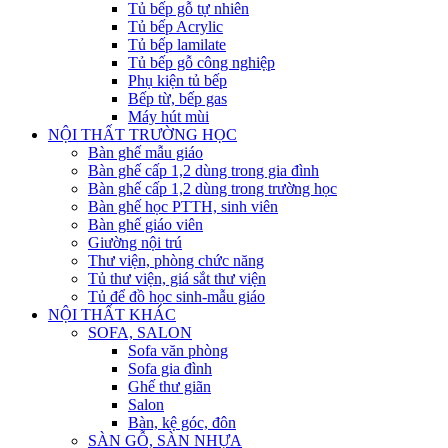
Tủ bếp gỗ tự nhiên
Tủ bếp Acrylic
Tủ bếp lamilate
Tủ bếp gỗ công nghiệp
Phụ kiện tủ bếp
Bếp từ, bếp gas
Máy hút mùi
NỘI THẤT TRƯỜNG HỌC
Bàn ghế mẫu giáo
Bàn ghế cấp 1,2 dùng trong gia đình
Bàn ghế cấp 1,2 dùng trong trường học
Bàn ghế học PTTH, sinh viên
Bàn ghế giáo viên
Giường nội trú
Thư viện, phòng chức năng
Tủ thư viện, giá sắt thư viện
Tủ để đồ học sinh-mẫu giáo
NỘI THẤT KHÁC
SOFA, SALON
Sofa văn phòng
Sofa gia đình
Ghế thư giãn
Salon
Bàn, kệ góc, đôn
SÀN GỖ, SÀN NHỰA