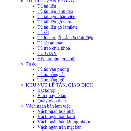
TỦ, HỘC VĂN PHÒNG
Tủ tài liệu
Tủ tài liệu lãnh đạo
Tủ tài liệu nhân viên
Tủ tài liệu gỗ verneer
Tủ tài liệu gỗ lamilate
Tủ sắt
Tủ locker gỗ, sắt sơn tĩnh điện
Tủ sắt an toàn
Tủ treo chìa khóa
TỦ GIẦY
Hộc, tủ phụ, góc nối
Tủ áo
Tủ áo văn phòng
Tủ áo bằng sắt
Tủ áo bằng gỗ
KHU VỰC LỄ TÂN, GIAO DỊCH
Backdrop
Bàn quầy lễ tân
Quầy giao dịch
Vách ngăn bàn làm việc
Vách ngăn hòa phát
Vách ngăn bàn fami
Vách ngăn bàn khung nhôm
Vách ngăn trên mặt bàn