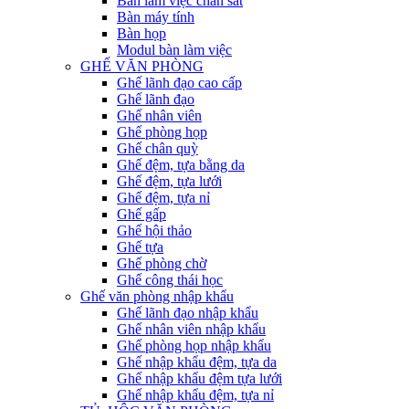
Bàn làm việc chân sắt
Bàn máy tính
Bàn họp
Modul bàn làm việc
GHẾ VĂN PHÒNG
Ghế lãnh đạo cao cấp
Ghế lãnh đạo
Ghế nhân viên
Ghế phòng họp
Ghế chân quỳ
Ghế đệm, tựa bằng da
Ghế đệm, tựa lưới
Ghế đệm, tựa nỉ
Ghế gấp
Ghế hội thảo
Ghế tựa
Ghế phòng chờ
Ghế công thái học
Ghế văn phòng nhập khẩu
Ghế lãnh đạo nhập khẩu
Ghế nhân viên nhập khẩu
Ghế phòng họp nhập khẩu
Ghế nhập khẩu đệm, tựa da
Ghế nhập khẩu đệm tựa lưới
Ghế nhập khẩu đệm, tựa nỉ