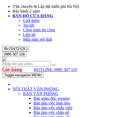
Vận chuyển & Lắp đặt miễn phí Hà Nội
Bảo hành 2 năm
BẢN ĐỒ CỬA HÀNG
Giới thiệu
Tin tức
Công trình thi công
Liên hệ
Mẫu màu nội thất
8h-21h(T2-CN )
0985 307 119
Giỏ hàng
HOTLINE: 0985 307 119
Toggle navigation
MENU
NỘI THẤT VĂN PHÒNG
BÀN VĂN PHÒNG
Bàn giám đốc verneer
Bàn làm việc lãnh đạo
Bàn làm việc nhân viên
Bàn làm việc chân gỗ