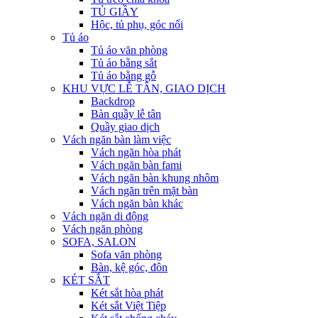
TỦ GIẦY
Hộc, tủ phụ, góc nối
Tủ áo
Tủ áo văn phòng
Tủ áo bằng sắt
Tủ áo bằng gỗ
KHU VỰC LỄ TÂN, GIAO DỊCH
Backdrop
Bàn quầy lễ tân
Quầy giao dịch
Vách ngăn bàn làm việc
Vách ngăn hòa phát
Vách ngăn bàn fami
Vách ngăn bàn khung nhôm
Vách ngăn trên mặt bàn
Vách ngăn bàn khác
Vách ngăn di động
Vách ngăn phòng
SOFA, SALON
Sofa văn phòng
Bàn, kệ góc, đôn
KÉT SẮT
Két sắt hòa phát
Két sắt Việt Tiệp