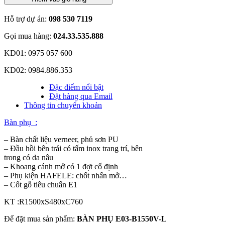
Hỗ trợ dự án:
098 530 7119
Gọi mua hàng:
024.33.535.888
KD01: 0975 057 600
KD02: 0984.886.353
Đặc điểm nổi bật
Đặt hàng qua Email
Thông tin chuyển khoản
Bàn phụ :
– Bàn chất liệu verneer, phủ sơn PU
– Đầu hồi bên trái có tấm inox trang trí, bên
trong có da nâu
– Khoang cánh mở có 1 đợt cố định
– Phụ kiện HAFELE: chốt nhấn mở…
– Cốt gỗ tiêu chuẩn E1
KT :R1500xS480xC760
Để đặt mua sản phẩm:
BÀN PHỤ E03-B1550V-L