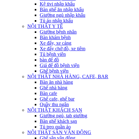
Kệ tivi nhập khẩu
Bàn ghế ăn nhập khẩu
Giường ngủ nhập khẩu
Tủ áo nhập khẩu
NỘI THẤT Y TẾ
Giường bệnh nhân
Bàn khám bệnh
Xe đẩy, xe cáng
Xe đẩy chở đồ, xe tiêm
Tủ bệnh viên
bàn để đồ
Giá để đồ bệnh viện
Ghế bệnh viện
NỘI THẤT NHÀ HÀNG, CAFE, BAR
Bàn ăn nhà hàng
Ghế nhà hàng
Bàn cafe
Ghế cafe, ghế bar
Quầy thu ngân
NỘI THẤT KHÁCH SẠN
Giường ngủ, tab giường
Bàn ghế khách sạn
Tủ treo quần áo
NỘI THẤT SÂN VẬN ĐỘNG
Ghế sân vận động