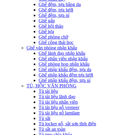
Ghế đệm, tựa bằng da
Ghế đệm, tựa lưới
Ghế đệm, tựa nỉ
Ghế gấp
Ghế hội thảo
Ghế tựa
Ghế phòng chờ
Ghế công thái học
Ghế văn phòng nhập khẩu
Ghế lãnh đạo nhập khẩu
Ghế nhân viên nhập khẩu
Ghế phòng họp nhập khẩu
Ghế nhập khẩu đệm, tựa da
Ghế nhập khẩu đệm tựa lưới
Ghế nhập khẩu đệm, tựa nỉ
TỦ, HỘC VĂN PHÒNG
Tủ tài liệu
Tủ tài liệu lãnh đạo
Tủ tài liệu nhân viên
Tủ tài liệu gỗ verneer
Tủ tài liệu gỗ lamilate
Tủ sắt
Tủ locker gỗ, sắt sơn tĩnh điện
Tủ sắt an toàn
Tủ treo chìa khóa