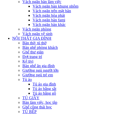
Vách ngăn bàn làm việc
Vách ngăn bàn khung nhôm
Vách ngăn trên mặt bàn
Vách ngăn hòa phát
Vách ngăn bàn fami
Vách ngăn bàn khác
Vách ngăn phòng
Vách ngăn vệ sinh
NỘI THẤT GIA ĐÌNH
Bàn thờ, tủ thờ
Bàn ghế phòng khách
Ghế thư giãn
Đợt trang trí
Kệ tivi
Bàn ghế ăn gia đình
Giường ngủ người lớn
Giường ngủ trẻ em
Tủ áo
Tủ áo gia đình
Tủ áo bằng sắt
Tủ áo bằng gỗ
TỦ GIẦY
Bàn làm việc, học tập
Ghế công thái học
TỦ BẾP