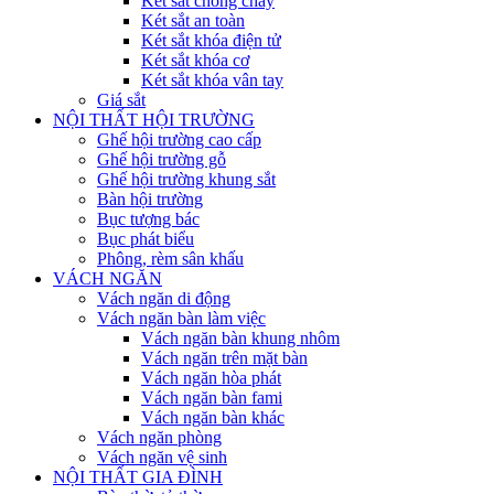
Két sắt chống cháy
Két sắt an toàn
Két sắt khóa điện tử
Két sắt khóa cơ
Két sắt khóa vân tay
Giá sắt
NỘI THẤT HỘI TRƯỜNG
Ghế hội trường cao cấp
Ghế hội trường gỗ
Ghế hội trường khung sắt
Bàn hội trường
Bục tượng bác
Bục phát biểu
Phông, rèm sân khấu
VÁCH NGĂN
Vách ngăn di động
Vách ngăn bàn làm việc
Vách ngăn bàn khung nhôm
Vách ngăn trên mặt bàn
Vách ngăn hòa phát
Vách ngăn bàn fami
Vách ngăn bàn khác
Vách ngăn phòng
Vách ngăn vệ sinh
NỘI THẤT GIA ĐÌNH