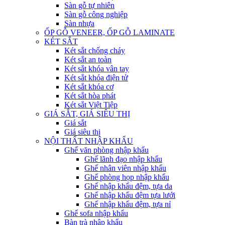
Sàn gỗ tự nhiên
Sàn gỗ công nghiệp
Sàn nhựa
ỐP GỖ VENEER, ỐP GỖ LAMINATE
KÉT SẮT
Két sắt chống cháy
Két sắt an toàn
Két sắt khóa vân tay
Két sắt khóa điện tử
Két sắt khóa cơ
Két sắt hòa phát
Két sắt Việt Tiệp
GIÁ SẮT, GIÁ SIÊU THỊ
Giá sắt
Giá siêu thị
NỘI THẤT NHẬP KHẨU
Ghế văn phòng nhập khẩu
Ghế lãnh đạo nhập khẩu
Ghế nhân viên nhập khẩu
Ghế phòng họp nhập khẩu
Ghế nhập khẩu đệm, tựa da
Ghế nhập khẩu đệm tựa lưới
Ghế nhập khẩu đệm, tựa nỉ
Ghế sofa nhập khẩu
Bàn trà nhập khẩu