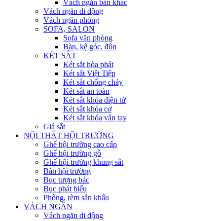
Vách ngăn bàn khác
Vách ngăn di động
Vách ngăn phòng
SOFA, SALON
Sofa văn phòng
Bàn, kệ góc, đôn
KÉT SẮT
Két sắt hòa phát
Két sắt Việt Tiệp
Két sắt chống cháy
Két sắt an toàn
Két sắt khóa điện tử
Két sắt khóa cơ
Két sắt khóa vân tay
Giá sắt
NỘI THẤT HỘI TRƯỜNG
Ghế hội trường cao cấp
Ghế hội trường gỗ
Ghế hội trường khung sắt
Bàn hội trường
Bục tượng bác
Bục phát biểu
Phông, rèm sân khấu
VÁCH NGĂN
Vách ngăn di động