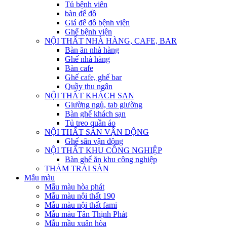
Tủ bệnh viên
bàn để đồ
Giá để đồ bệnh viện
Ghế bệnh viện
NỘI THẤT NHÀ HÀNG, CAFE, BAR
Bàn ăn nhà hàng
Ghế nhà hàng
Bàn cafe
Ghế cafe, ghế bar
Quầy thu ngân
NỘI THẤT KHÁCH SẠN
Giường ngủ, tab giường
Bàn ghế khách sạn
Tủ treo quần áo
NỘI THẤT SÂN VẬN ĐỘNG
Ghế sân vận động
NỘI THẤT KHU CÔNG NGHIỆP
Bàn ghế ăn khu công nghiệp
THẢM TRẢI SÀN
Mẫu màu
Mẫu màu hòa phát
Mẫu màu nội thất 190
Mẫu màu nội thất fami
Mẫu màu Tân Thịnh Phát
Mẫu mầu xuân hòa