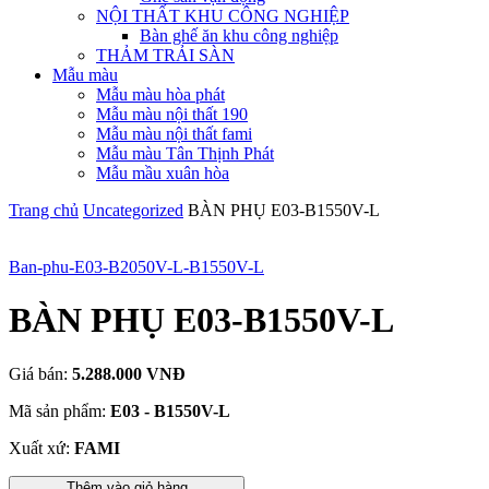
NỘI THẤT KHU CÔNG NGHIỆP
Bàn ghế ăn khu công nghiệp
THẢM TRẢI SÀN
Mẫu màu
Mẫu màu hòa phát
Mẫu màu nội thất 190
Mẫu màu nội thất fami
Mẫu màu Tân Thịnh Phát
Mẫu mầu xuân hòa
Trang chủ
Uncategorized
BÀN PHỤ E03-B1550V-L
Ban-phu-E03-B2050V-L-B1550V-L
BÀN PHỤ E03-B1550V-L
Giá bán:
5.288.000 VNĐ
Mã sản phẩm:
E03 - B1550V-L
Xuất xứ:
FAMI
Thêm vào giỏ hàng