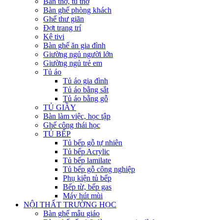
Bàn thờ, tủ thờ
Bàn ghế phòng khách
Ghế thư giãn
Đợt trang trí
Kệ tivi
Bàn ghế ăn gia đình
Giường ngủ người lớn
Giường ngủ trẻ em
Tủ áo
Tủ áo gia đình
Tủ áo bằng sắt
Tủ áo bằng gỗ
TỦ GIẦY
Bàn làm việc, học tập
Ghế công thái học
TỦ BẾP
Tủ bếp gỗ tự nhiên
Tủ bếp Acrylic
Tủ bếp lamilate
Tủ bếp gỗ công nghiệp
Phụ kiện tủ bếp
Bếp từ, bếp gas
Máy hút mùi
NỘI THẤT TRƯỜNG HỌC
Bàn ghế mẫu giáo