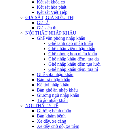
Két sắt khóa cơ
Két sắt hòa phát
Két sắt Việt Tiệp
GIÁ SẮT, GIÁ SIÊU THỊ
Giá sắt
Giá siêu thị
NỘI THẤT NHẬP KHẨU
Ghế văn phòng nhập khẩu
Ghế lãnh đạo nhập khẩu
Ghế nhân viên nhập khẩu
Ghế phòng họp nhập khẩu
Ghế nhập khẩu đệm, tựa da
Ghế nhập khẩu đệm tựa lưới
Ghế nhập khẩu đệm, tựa nỉ
Ghế sofa nhập khẩu
Bàn trà nhập khẩu
Kệ tivi nhập khẩu
Bàn ghế ăn nhập khẩu
Giường ngủ nhập khẩu
Tủ áo nhập khẩu
NỘI THẤT Y TẾ
Giường bệnh nhân
Bàn khám bệnh
Xe đẩy, xe cáng
Xe đẩy chở đồ, xe tiêm