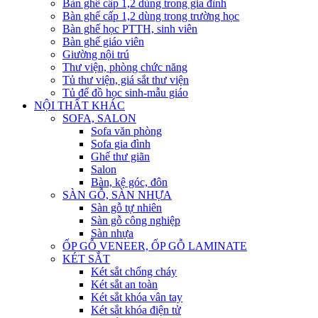
Bàn ghế cấp 1,2 dùng trong gia đình
Bàn ghế cấp 1,2 dùng trong trường học
Bàn ghế học PTTH, sinh viên
Bàn ghế giáo viên
Giường nội trú
Thư viện, phòng chức năng
Tủ thư viện, giá sắt thư viện
Tủ để đồ học sinh-mẫu giáo
NỘI THẤT KHÁC
SOFA, SALON
Sofa văn phòng
Sofa gia đình
Ghế thư giãn
Salon
Bàn, kệ góc, đôn
SÀN GỖ, SÀN NHỰA
Sàn gỗ tự nhiên
Sàn gỗ công nghiệp
Sàn nhựa
ỐP GỖ VENEER, ỐP GỖ LAMINATE
KÉT SẮT
Két sắt chống cháy
Két sắt an toàn
Két sắt khóa vân tay
Két sắt khóa điện tử