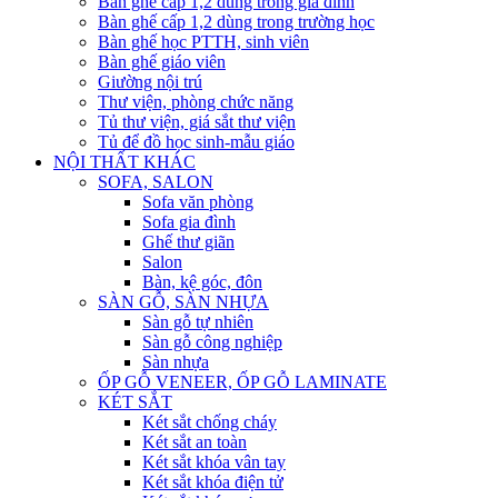
Bàn ghế cấp 1,2 dùng trong gia đình
Bàn ghế cấp 1,2 dùng trong trường học
Bàn ghế học PTTH, sinh viên
Bàn ghế giáo viên
Giường nội trú
Thư viện, phòng chức năng
Tủ thư viện, giá sắt thư viện
Tủ để đồ học sinh-mẫu giáo
NỘI THẤT KHÁC
SOFA, SALON
Sofa văn phòng
Sofa gia đình
Ghế thư giãn
Salon
Bàn, kệ góc, đôn
SÀN GỖ, SÀN NHỰA
Sàn gỗ tự nhiên
Sàn gỗ công nghiệp
Sàn nhựa
ỐP GỖ VENEER, ỐP GỖ LAMINATE
KÉT SẮT
Két sắt chống cháy
Két sắt an toàn
Két sắt khóa vân tay
Két sắt khóa điện tử