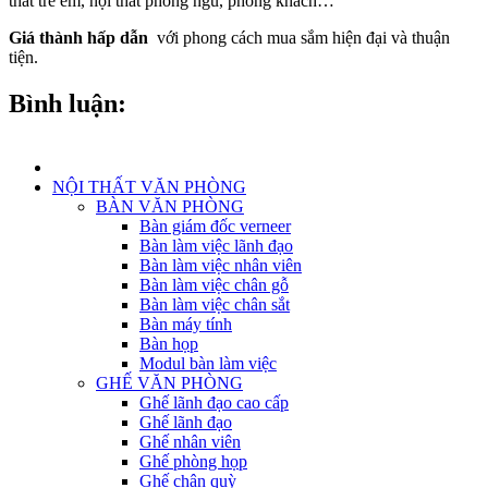
thất trẻ em, nội thất phòng ngủ, phòng khách…
Giá thành hấp dẫn
với phong cách mua sắm hiện đại và thuận
tiện.
Bình luận:
NỘI THẤT VĂN PHÒNG
BÀN VĂN PHÒNG
Bàn giám đốc verneer
Bàn làm việc lãnh đạo
Bàn làm việc nhân viên
Bàn làm việc chân gỗ
Bàn làm việc chân sắt
Bàn máy tính
Bàn họp
Modul bàn làm việc
GHẾ VĂN PHÒNG
Ghế lãnh đạo cao cấp
Ghế lãnh đạo
Ghế nhân viên
Ghế phòng họp
Ghế chân quỳ