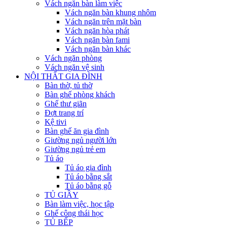
Vách ngăn bàn làm việc
Vách ngăn bàn khung nhôm
Vách ngăn trên mặt bàn
Vách ngăn hòa phát
Vách ngăn bàn fami
Vách ngăn bàn khác
Vách ngăn phòng
Vách ngăn vệ sinh
NỘI THẤT GIA ĐÌNH
Bàn thờ, tủ thờ
Bàn ghế phòng khách
Ghế thư giãn
Đợt trang trí
Kệ tivi
Bàn ghế ăn gia đình
Giường ngủ người lớn
Giường ngủ trẻ em
Tủ áo
Tủ áo gia đình
Tủ áo bằng sắt
Tủ áo bằng gỗ
TỦ GIẦY
Bàn làm việc, học tập
Ghế công thái học
TỦ BẾP