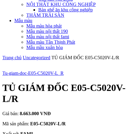
NỘI THẤT KHU CÔNG NGHIỆP
Bàn ghế ăn khu công nghiệp
THẢM TRẢI SÀN
Mẫu màu
Mẫu màu hòa phát
Mẫu màu nội thất 190
Mẫu màu nội thất fami
Mẫu màu Tân Thịnh Phát
Mẫu mầu xuân hòa
Trang chủ
Uncategorized
TỦ GIÁM ĐỐC E05-C5020V-L/R
Tu-giam-doc-E05-C5020V-L_R
TỦ GIÁM ĐỐC E05-C5020V-
L/R
Giá bán:
8.663.000 VNĐ
Mã sản phẩm:
E05-C5020V-L/R
Xuất xứ:
FAMI