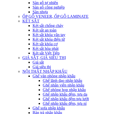
Sàn gỗ tự nhiên
Sàn gỗ công nghiệp
Sàn nhựa
ỐP GỖ VENEER, ỐP GỖ LAMINATE
KÉT SẮT
Két sắt chống cháy
Két sắt an toàn
Két sắt khóa vân tay
Két sắt khóa điện tử
Két sắt khóa cơ
Két sắt hòa phát
Két sắt Việt Tiệp
GIÁ SẮT, GIÁ SIÊU THỊ
Giá sắt
Giá siêu thị
NỘI THẤT NHẬP KHẨU
Ghế văn phòng nhập khẩu
Ghế lãnh đạo nhập khẩu
Ghế nhân viên nhập khẩu
Ghế phòng họp nhập khẩu
Ghế nhập khẩu đệm, tựa da
Ghế nhập khẩu đệm tựa lưới
Ghế nhập khẩu đệm, tựa nỉ
Ghế sofa nhập khẩu
Bàn trà nhập khẩu