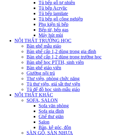
Tủ bếp gỗ tự nhiên
Tủ bếp Acrylic
Tủ bếp lamilate
Tủ bếp gỗ công nghiệp
Phụ kiện tủ bếp
Bếp từ, bếp gas
Máy hút mùi
NỘI THẤT TRƯỜNG HỌC
Bàn ghế mẫu giáo
Bàn ghế cấp 1,2 dùng trong gia đình
Bàn ghế cấp 1,2 dùng trong trường học
Bàn ghế học PTTH, sinh viên
Bàn ghế giáo viên
Giường nội trú
Thư viện, phòng chức năng
Tủ thư viện, giá sắt thư viện
Tủ để đồ học sinh-mẫu giáo
NỘI THẤT KHÁC
SOFA, SALON
Sofa văn phòng
Sofa gia đình
Ghế thư giãn
Salon
Bàn, kệ góc, đôn
SÀN GỖ, SÀN NHỰA