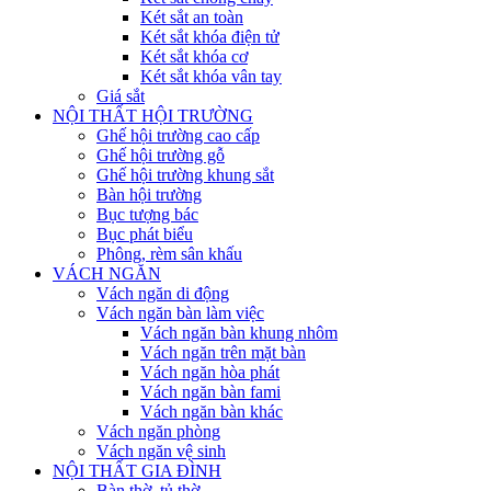
Két sắt an toàn
Két sắt khóa điện tử
Két sắt khóa cơ
Két sắt khóa vân tay
Giá sắt
NỘI THẤT HỘI TRƯỜNG
Ghế hội trường cao cấp
Ghế hội trường gỗ
Ghế hội trường khung sắt
Bàn hội trường
Bục tượng bác
Bục phát biểu
Phông, rèm sân khấu
VÁCH NGĂN
Vách ngăn di động
Vách ngăn bàn làm việc
Vách ngăn bàn khung nhôm
Vách ngăn trên mặt bàn
Vách ngăn hòa phát
Vách ngăn bàn fami
Vách ngăn bàn khác
Vách ngăn phòng
Vách ngăn vệ sinh
NỘI THẤT GIA ĐÌNH
Bàn thờ, tủ thờ