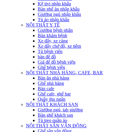
Kệ tivi nhập khẩu
Bàn ghế ăn nhập khẩu
Giường ngủ nhập khẩu
Tủ áo nhập khẩu
NỘI THẤT Y TẾ
Giường bệnh nhân
Bàn khám bệnh
Xe đẩy, xe cáng
Xe đẩy chở đồ, xe tiêm
Tủ bệnh viên
bàn để đồ
Giá để đồ bệnh viện
Ghế bệnh viện
NỘI THẤT NHÀ HÀNG, CAFE, BAR
Bàn ăn nhà hàng
Ghế nhà hàng
Bàn cafe
Ghế cafe, ghế bar
Quầy thu ngân
NỘI THẤT KHÁCH SẠN
Giường ngủ, tab giường
Bàn ghế khách sạn
Tủ treo quần áo
NỘI THẤT SÂN VẬN ĐỘNG
Ghế sân vận động