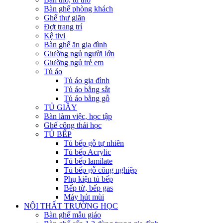
Bàn ghế phòng khách
Ghế thư giãn
Đợt trang trí
Kệ tivi
Bàn ghế ăn gia đình
Giường ngủ người lớn
Giường ngủ trẻ em
Tủ áo
Tủ áo gia đình
Tủ áo bằng sắt
Tủ áo bằng gỗ
TỦ GIẦY
Bàn làm việc, học tập
Ghế công thái học
TỦ BẾP
Tủ bếp gỗ tự nhiên
Tủ bếp Acrylic
Tủ bếp lamilate
Tủ bếp gỗ công nghiệp
Phụ kiện tủ bếp
Bếp từ, bếp gas
Máy hút mùi
NỘI THẤT TRƯỜNG HỌC
Bàn ghế mẫu giáo