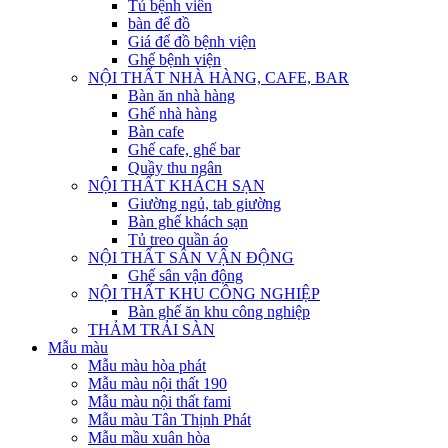
Tủ bệnh viên
bàn để đồ
Giá để đồ bệnh viện
Ghế bệnh viện
NỘI THẤT NHÀ HÀNG, CAFE, BAR
Bàn ăn nhà hàng
Ghế nhà hàng
Bàn cafe
Ghế cafe, ghế bar
Quầy thu ngân
NỘI THẤT KHÁCH SẠN
Giường ngủ, tab giường
Bàn ghế khách sạn
Tủ treo quần áo
NỘI THẤT SÂN VẬN ĐỘNG
Ghế sân vận động
NỘI THẤT KHU CÔNG NGHIỆP
Bàn ghế ăn khu công nghiệp
THẢM TRẢI SÀN
Mẫu màu
Mẫu màu hòa phát
Mẫu màu nội thất 190
Mẫu màu nội thất fami
Mẫu màu Tân Thịnh Phát
Mẫu mầu xuân hòa