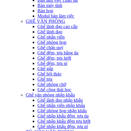
Bàn làm việc chân sắt
Bàn máy tính
Bàn họp
Modul bàn làm việc
GHẾ VĂN PHÒNG
Ghế lãnh đạo cao cấp
Ghế lãnh đạo
Ghế nhân viên
Ghế phòng họp
Ghế chân quỳ
Ghế đệm, tựa bằng da
Ghế đệm, tựa lưới
Ghế đệm, tựa nỉ
Ghế gấp
Ghế hội thảo
Ghế tựa
Ghế phòng chờ
Ghế công thái học
Ghế văn phòng nhập khẩu
Ghế lãnh đạo nhập khẩu
Ghế nhân viên nhập khẩu
Ghế phòng họp nhập khẩu
Ghế nhập khẩu đệm, tựa da
Ghế nhập khẩu đệm tựa lưới
Ghế nhập khẩu đệm, tựa nỉ