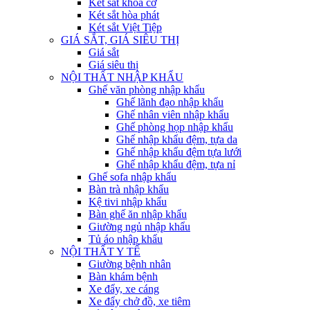
Két sắt khóa cơ
Két sắt hòa phát
Két sắt Việt Tiệp
GIÁ SẮT, GIÁ SIÊU THỊ
Giá sắt
Giá siêu thị
NỘI THẤT NHẬP KHẨU
Ghế văn phòng nhập khẩu
Ghế lãnh đạo nhập khẩu
Ghế nhân viên nhập khẩu
Ghế phòng họp nhập khẩu
Ghế nhập khẩu đệm, tựa da
Ghế nhập khẩu đệm tựa lưới
Ghế nhập khẩu đệm, tựa nỉ
Ghế sofa nhập khẩu
Bàn trà nhập khẩu
Kệ tivi nhập khẩu
Bàn ghế ăn nhập khẩu
Giường ngủ nhập khẩu
Tủ áo nhập khẩu
NỘI THẤT Y TẾ
Giường bệnh nhân
Bàn khám bệnh
Xe đẩy, xe cáng
Xe đẩy chở đồ, xe tiêm