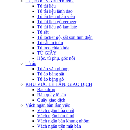
TỦ, HỘC VĂN PHÒNG
Tủ tài liệu
Tủ tài liệu lãnh đạo
Tủ tài liệu nhân viên
Tủ tài liệu gỗ verneer
Tủ tài liệu gỗ lamilate
Tủ sắt
Tủ locker gỗ, sắt sơn tĩnh điện
Tủ sắt an toàn
Tủ treo chìa khóa
TỦ GIẦY
Hộc, tủ phụ, góc nối
Tủ áo
Tủ áo văn phòng
Tủ áo bằng sắt
Tủ áo bằng gỗ
KHU VỰC LỄ TÂN, GIAO DỊCH
Backdrop
Bàn quầy lễ tân
Quầy giao dịch
Vách ngăn bàn làm việc
Vách ngăn hòa phát
Vách ngăn bàn fami
Vách ngăn bàn khung nhôm
Vách ngăn trên mặt bàn