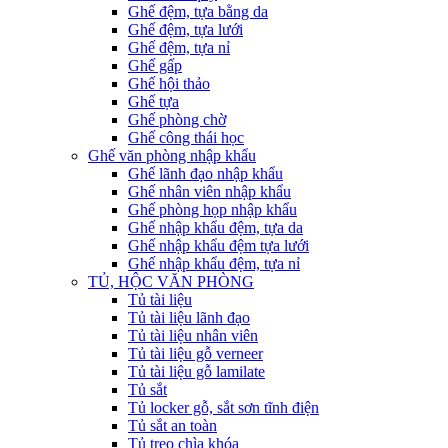
Ghế đệm, tựa bằng da
Ghế đệm, tựa lưới
Ghế đệm, tựa nỉ
Ghế gấp
Ghế hội thảo
Ghế tựa
Ghế phòng chờ
Ghế công thái học
Ghế văn phòng nhập khẩu
Ghế lãnh đạo nhập khẩu
Ghế nhân viên nhập khẩu
Ghế phòng họp nhập khẩu
Ghế nhập khẩu đệm, tựa da
Ghế nhập khẩu đệm tựa lưới
Ghế nhập khẩu đệm, tựa nỉ
TỦ, HỘC VĂN PHÒNG
Tủ tài liệu
Tủ tài liệu lãnh đạo
Tủ tài liệu nhân viên
Tủ tài liệu gỗ verneer
Tủ tài liệu gỗ lamilate
Tủ sắt
Tủ locker gỗ, sắt sơn tĩnh điện
Tủ sắt an toàn
Tủ treo chìa khóa