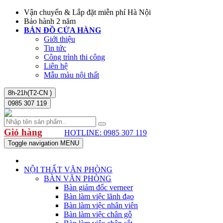
Vận chuyển & Lắp đặt miễn phí Hà Nội
Bảo hành 2 năm
BẢN ĐỒ CỬA HÀNG
Giới thiệu
Tin tức
Công trình thi công
Liên hệ
Mẫu màu nội thất
8h-21h(T2-CN )
0985 307 119
Giỏ hàng
HOTLINE: 0985 307 119
Toggle navigation
MENU
NỘI THẤT VĂN PHÒNG
BÀN VĂN PHÒNG
Bàn giám đốc verneer
Bàn làm việc lãnh đạo
Bàn làm việc nhân viên
Bàn làm việc chân gỗ