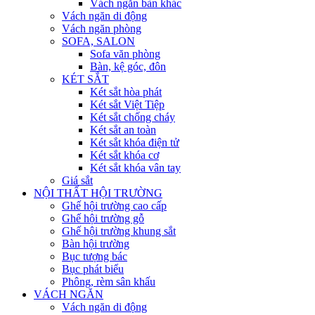
Vách ngăn bàn khác
Vách ngăn di động
Vách ngăn phòng
SOFA, SALON
Sofa văn phòng
Bàn, kệ góc, đôn
KÉT SẮT
Két sắt hòa phát
Két sắt Việt Tiệp
Két sắt chống cháy
Két sắt an toàn
Két sắt khóa điện tử
Két sắt khóa cơ
Két sắt khóa vân tay
Giá sắt
NỘI THẤT HỘI TRƯỜNG
Ghế hội trường cao cấp
Ghế hội trường gỗ
Ghế hội trường khung sắt
Bàn hội trường
Bục tượng bác
Bục phát biểu
Phông, rèm sân khấu
VÁCH NGĂN
Vách ngăn di động