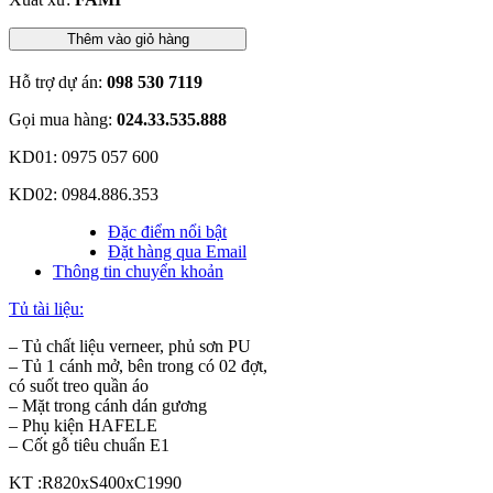
Thêm vào giỏ hàng
Hỗ trợ dự án:
098 530 7119
Gọi mua hàng:
024.33.535.888
KD01: 0975 057 600
KD02: 0984.886.353
Đặc điểm nổi bật
Đặt hàng qua Email
Thông tin chuyển khoản
Tủ tài liệu:
– Tủ chất liệu verneer, phủ sơn PU
– Tủ 1 cánh mở, bên trong có 02 đợt,
có suốt treo quần áo
– Mặt trong cánh dán gương
– Phụ kiện HAFELE
– Cốt gỗ tiêu chuẩn E1
KT :R820xS400xC1990