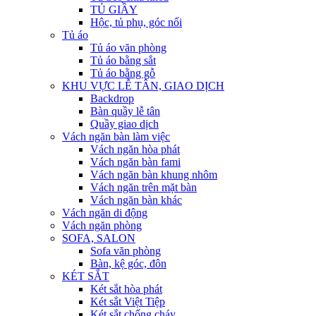
TỦ GIẦY
Hộc, tủ phụ, góc nối
Tủ áo
Tủ áo văn phòng
Tủ áo bằng sắt
Tủ áo bằng gỗ
KHU VỰC LỄ TÂN, GIAO DỊCH
Backdrop
Bàn quầy lễ tân
Quầy giao dịch
Vách ngăn bàn làm việc
Vách ngăn hòa phát
Vách ngăn bàn fami
Vách ngăn bàn khung nhôm
Vách ngăn trên mặt bàn
Vách ngăn bàn khác
Vách ngăn di động
Vách ngăn phòng
SOFA, SALON
Sofa văn phòng
Bàn, kệ góc, đôn
KÉT SẮT
Két sắt hòa phát
Két sắt Việt Tiệp
Két sắt chống cháy