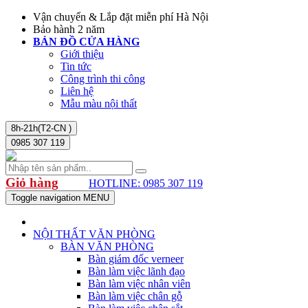
Vận chuyển & Lắp đặt miễn phí Hà Nội
Bảo hành 2 năm
BẢN ĐỒ CỬA HÀNG
Giới thiệu
Tin tức
Công trình thi công
Liên hệ
Mẫu màu nội thất
8h-21h(T2-CN )
0985 307 119
Giỏ hàng
HOTLINE: 0985 307 119
Toggle navigation
MENU
NỘI THẤT VĂN PHÒNG
BÀN VĂN PHÒNG
Bàn giám đốc verneer
Bàn làm việc lãnh đạo
Bàn làm việc nhân viên
Bàn làm việc chân gỗ