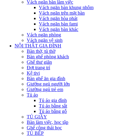
Vách ngăn bàn làm việc
Vách ngăn bàn khung nhôm
Vách ngăn trên mặt bàn
Vách ngăn hòa phát
Vách ngăn bàn fami
Vách ngăn bàn khác
Vách ngăn phòng
Vách ngăn vệ sinh
NỘI THẤT GIA ĐÌNH
Bàn thờ, tủ thờ
Bàn ghế phòng khách
Ghế thư giãn
Đợt trang trí
Kệ tivi
Bàn ghế ăn gia đình
Giường ngủ người lớn
Giường ngủ trẻ em
Tủ áo
Tủ áo gia đình
Tủ áo bằng sắt
Tủ áo bằng gỗ
TỦ GIẦY
Bàn làm việc, học tập
Ghế công thái học
TỦ BẾP