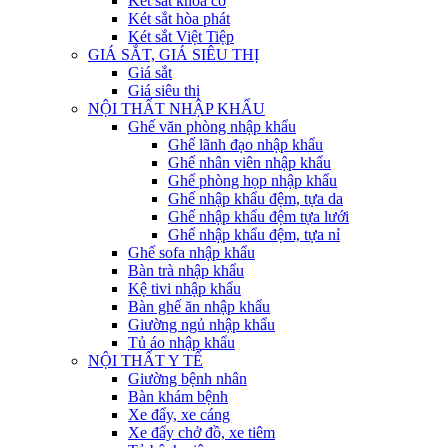
Két sắt khóa cơ
Két sắt hòa phát
Két sắt Việt Tiệp
GIÁ SẮT, GIÁ SIÊU THỊ
Giá sắt
Giá siêu thị
NỘI THẤT NHẬP KHẨU
Ghế văn phòng nhập khẩu
Ghế lãnh đạo nhập khẩu
Ghế nhân viên nhập khẩu
Ghế phòng họp nhập khẩu
Ghế nhập khẩu đệm, tựa da
Ghế nhập khẩu đệm tựa lưới
Ghế nhập khẩu đệm, tựa nỉ
Ghế sofa nhập khẩu
Bàn trà nhập khẩu
Kệ tivi nhập khẩu
Bàn ghế ăn nhập khẩu
Giường ngủ nhập khẩu
Tủ áo nhập khẩu
NỘI THẤT Y TẾ
Giường bệnh nhân
Bàn khám bệnh
Xe đẩy, xe cáng
Xe đẩy chở đồ, xe tiêm