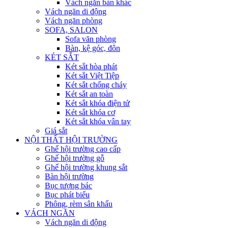
Vách ngăn bàn khác
Vách ngăn di động
Vách ngăn phòng
SOFA, SALON
Sofa văn phòng
Bàn, kệ góc, đôn
KÉT SẮT
Két sắt hòa phát
Két sắt Việt Tiệp
Két sắt chống cháy
Két sắt an toàn
Két sắt khóa điện tử
Két sắt khóa cơ
Két sắt khóa vân tay
Giá sắt
NỘI THẤT HỘI TRƯỜNG
Ghế hội trường cao cấp
Ghế hội trường gỗ
Ghế hội trường khung sắt
Bàn hội trường
Bục tượng bác
Bục phát biểu
Phông, rèm sân khấu
VÁCH NGĂN
Vách ngăn di động