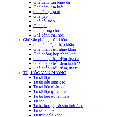
Ghế đệm, tựa bằng da
Ghế đệm, tựa lưới
Ghế đệm, tựa nỉ
Ghế gấp
Ghế hội thảo
Ghế tựa
Ghế phòng chờ
Ghế công thái học
Ghế văn phòng nhập khẩu
Ghế lãnh đạo nhập khẩu
Ghế nhân viên nhập khẩu
Ghế phòng họp nhập khẩu
Ghế nhập khẩu đệm, tựa da
Ghế nhập khẩu đệm tựa lưới
Ghế nhập khẩu đệm, tựa nỉ
TỦ, HỘC VĂN PHÒNG
Tủ tài liệu
Tủ tài liệu lãnh đạo
Tủ tài liệu nhân viên
Tủ tài liệu gỗ verneer
Tủ tài liệu gỗ lamilate
Tủ sắt
Tủ locker gỗ, sắt sơn tĩnh điện
Tủ sắt an toàn
Tủ treo chìa khóa