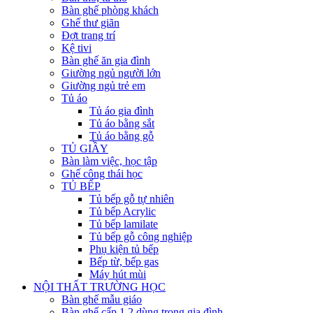
Bàn ghế phòng khách
Ghế thư giãn
Đợt trang trí
Kệ tivi
Bàn ghế ăn gia đình
Giường ngủ người lớn
Giường ngủ trẻ em
Tủ áo
Tủ áo gia đình
Tủ áo bằng sắt
Tủ áo bằng gỗ
TỦ GIẦY
Bàn làm việc, học tập
Ghế công thái học
TỦ BẾP
Tủ bếp gỗ tự nhiên
Tủ bếp Acrylic
Tủ bếp lamilate
Tủ bếp gỗ công nghiệp
Phụ kiện tủ bếp
Bếp từ, bếp gas
Máy hút mùi
NỘI THẤT TRƯỜNG HỌC
Bàn ghế mẫu giáo
Bàn ghế cấp 1,2 dùng trong gia đình