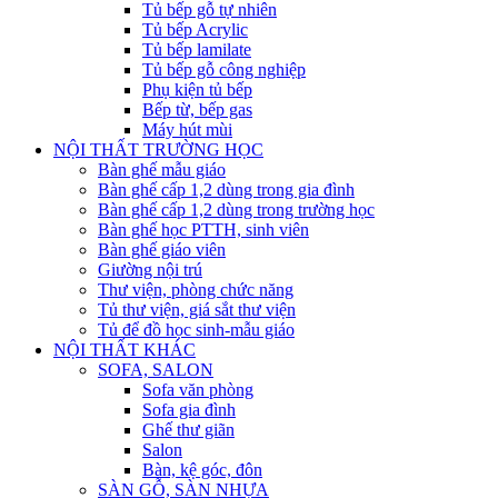
Tủ bếp gỗ tự nhiên
Tủ bếp Acrylic
Tủ bếp lamilate
Tủ bếp gỗ công nghiệp
Phụ kiện tủ bếp
Bếp từ, bếp gas
Máy hút mùi
NỘI THẤT TRƯỜNG HỌC
Bàn ghế mẫu giáo
Bàn ghế cấp 1,2 dùng trong gia đình
Bàn ghế cấp 1,2 dùng trong trường học
Bàn ghế học PTTH, sinh viên
Bàn ghế giáo viên
Giường nội trú
Thư viện, phòng chức năng
Tủ thư viện, giá sắt thư viện
Tủ để đồ học sinh-mẫu giáo
NỘI THẤT KHÁC
SOFA, SALON
Sofa văn phòng
Sofa gia đình
Ghế thư giãn
Salon
Bàn, kệ góc, đôn
SÀN GỖ, SÀN NHỰA