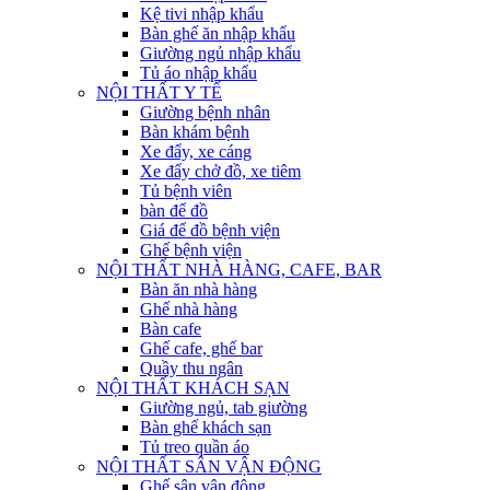
Kệ tivi nhập khẩu
Bàn ghế ăn nhập khẩu
Giường ngủ nhập khẩu
Tủ áo nhập khẩu
NỘI THẤT Y TẾ
Giường bệnh nhân
Bàn khám bệnh
Xe đẩy, xe cáng
Xe đẩy chở đồ, xe tiêm
Tủ bệnh viên
bàn để đồ
Giá để đồ bệnh viện
Ghế bệnh viện
NỘI THẤT NHÀ HÀNG, CAFE, BAR
Bàn ăn nhà hàng
Ghế nhà hàng
Bàn cafe
Ghế cafe, ghế bar
Quầy thu ngân
NỘI THẤT KHÁCH SẠN
Giường ngủ, tab giường
Bàn ghế khách sạn
Tủ treo quần áo
NỘI THẤT SÂN VẬN ĐỘNG
Ghế sân vận động