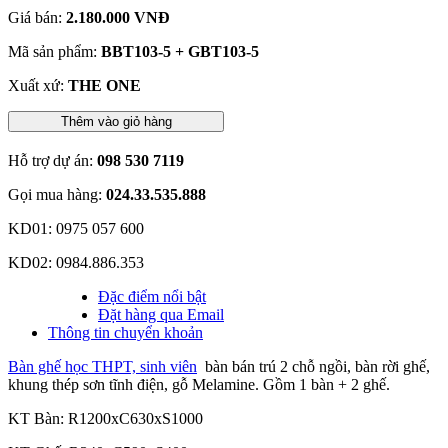
Giá bán:
2.180.000 VNĐ
Mã sản phẩm:
BBT103-5 + GBT103-5
Xuất xứ:
THE ONE
Thêm vào giỏ hàng
Hỗ trợ dự án:
098 530 7119
Gọi mua hàng:
024.33.535.888
KD01: 0975 057 600
KD02: 0984.886.353
Đặc điểm nổi bật
Đặt hàng qua Email
Thông tin chuyển khoản
Bàn ghế học THPT, sinh viên
bàn bán trú 2 chỗ ngồi, bàn rời ghế,
khung thép sơn tĩnh điện, gỗ Melamine. Gồm 1 bàn + 2 ghế.
KT Bàn: R1200xC630xS1000