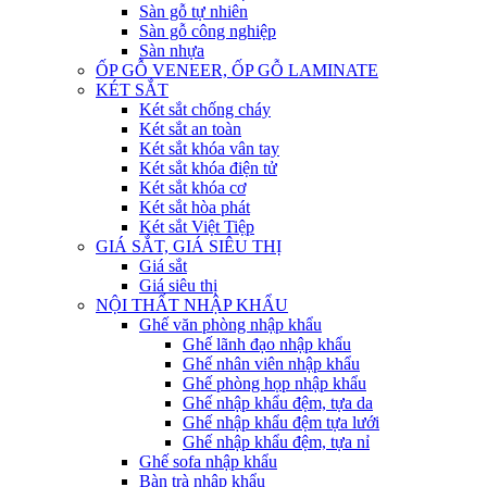
Sàn gỗ tự nhiên
Sàn gỗ công nghiệp
Sàn nhựa
ỐP GỖ VENEER, ỐP GỖ LAMINATE
KÉT SẮT
Két sắt chống cháy
Két sắt an toàn
Két sắt khóa vân tay
Két sắt khóa điện tử
Két sắt khóa cơ
Két sắt hòa phát
Két sắt Việt Tiệp
GIÁ SẮT, GIÁ SIÊU THỊ
Giá sắt
Giá siêu thị
NỘI THẤT NHẬP KHẨU
Ghế văn phòng nhập khẩu
Ghế lãnh đạo nhập khẩu
Ghế nhân viên nhập khẩu
Ghế phòng họp nhập khẩu
Ghế nhập khẩu đệm, tựa da
Ghế nhập khẩu đệm tựa lưới
Ghế nhập khẩu đệm, tựa nỉ
Ghế sofa nhập khẩu
Bàn trà nhập khẩu