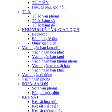
TỦ GIẦY
Hộc, tủ phụ, góc nối
Tủ áo
Tủ áo văn phòng
Tủ áo bằng sắt
Tủ áo bằng gỗ
KHU VỰC LỄ TÂN, GIAO DỊCH
Backdrop
Bàn quầy lễ tân
Quầy giao dịch
Vách ngăn bàn làm việc
Vách ngăn hòa phát
Vách ngăn bàn fami
Vách ngăn bàn khung nhôm
Vách ngăn trên mặt bàn
Vách ngăn bàn khác
Vách ngăn di động
Vách ngăn phòng
SOFA, SALON
Sofa văn phòng
Bàn, kệ góc, đôn
KÉT SẮT
Két sắt hòa phát
Két sắt Việt Tiệp
Két sắt chống cháy