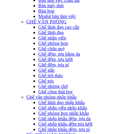
Bàn làm việc chân sắt
Bàn máy tính
Bàn họp
Modul bàn làm việc
GHẾ VĂN PHÒNG
Ghế lãnh đạo cao cấp
Ghế lãnh đạo
Ghế nhân viên
Ghế phòng họp
Ghế chân quỳ
Ghế đệm, tựa bằng da
Ghế đệm, tựa lưới
Ghế đệm, tựa nỉ
Ghế gấp
Ghế hội thảo
Ghế tựa
Ghế phòng chờ
Ghế công thái học
Ghế văn phòng nhập khẩu
Ghế lãnh đạo nhập khẩu
Ghế nhân viên nhập khẩu
Ghế phòng họp nhập khẩu
Ghế nhập khẩu đệm, tựa da
Ghế nhập khẩu đệm tựa lưới
Ghế nhập khẩu đệm, tựa nỉ