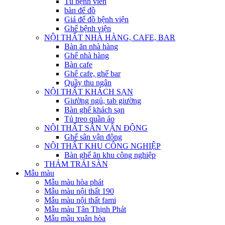
Tủ bệnh viên
bàn để đồ
Giá để đồ bệnh viện
Ghế bệnh viện
NỘI THẤT NHÀ HÀNG, CAFE, BAR
Bàn ăn nhà hàng
Ghế nhà hàng
Bàn cafe
Ghế cafe, ghế bar
Quầy thu ngân
NỘI THẤT KHÁCH SẠN
Giường ngủ, tab giường
Bàn ghế khách sạn
Tủ treo quần áo
NỘI THẤT SÂN VẬN ĐỘNG
Ghế sân vận động
NỘI THẤT KHU CÔNG NGHIỆP
Bàn ghế ăn khu công nghiệp
THẢM TRẢI SÀN
Mẫu màu
Mẫu màu hòa phát
Mẫu màu nội thất 190
Mẫu màu nội thất fami
Mẫu màu Tân Thịnh Phát
Mẫu mầu xuân hòa