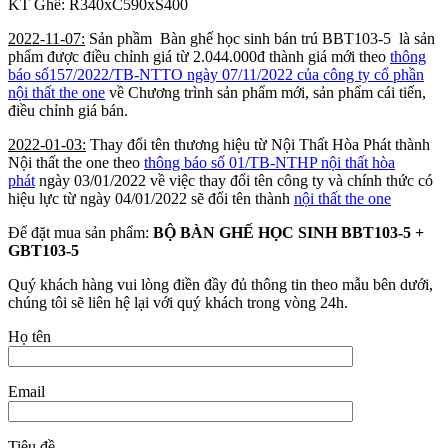
KT Ghế: R340xC590xS400
2022-11-07:
Sản phầm Bàn ghế học sinh bán trú BBT103-5 là sản
phẩm được điều chỉnh giá từ 2.044.000đ thành giá mới theo
thông
báo số157/2022/TB-NTTO ngày 07/11/2022 của công ty cổ phần
nội thất the one
về Chương trình sản phẩm mới, sản phẩm cái tiến,
điều chỉnh giá bán.
2022-01-03:
Thay đổi tên thương hiệu từ Nội Thất Hòa Phát thành
Nội thất the one theo
thông báo số 01/TB-NTHP nội thất hòa
phát
ngày 03/01/2022 về việc thay đổi tên công ty và chính thức có
hiệu lực từ ngày 04/01/2022 sẽ đổi tên thành
nội thất the one
Để đặt mua sản phẩm:
BỘ BÀN GHẾ HỌC SINH BBT103-5 +
GBT103-5
Quý khách hàng vui lòng điền đầy đủ thông tin theo mẫu bên dưới,
chúng tôi sẽ liên hệ lại với quý khách trong vòng 24h.
Họ tên
Email
Tiêu đề