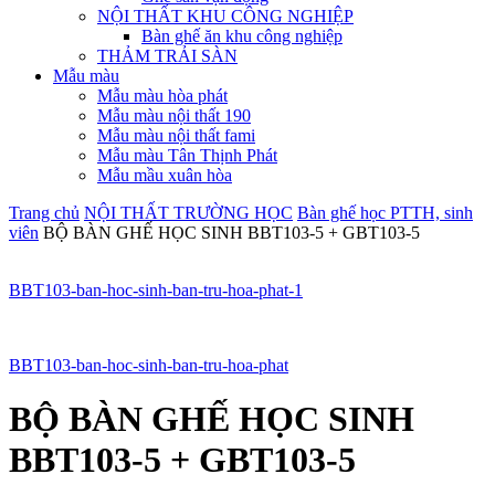
NỘI THẤT KHU CÔNG NGHIỆP
Bàn ghế ăn khu công nghiệp
THẢM TRẢI SÀN
Mẫu màu
Mẫu màu hòa phát
Mẫu màu nội thất 190
Mẫu màu nội thất fami
Mẫu màu Tân Thịnh Phát
Mẫu mầu xuân hòa
Trang chủ
NỘI THẤT TRƯỜNG HỌC
Bàn ghế học PTTH, sinh
viên
BỘ BÀN GHẾ HỌC SINH BBT103-5 + GBT103-5
BBT103-ban-hoc-sinh-ban-tru-hoa-phat-1
BBT103-ban-hoc-sinh-ban-tru-hoa-phat
BỘ BÀN GHẾ HỌC SINH
BBT103-5 + GBT103-5