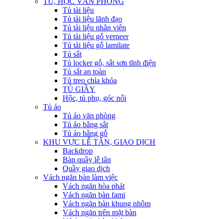
TỦ, HỘC VĂN PHÒNG
Tủ tài liệu
Tủ tài liệu lãnh đạo
Tủ tài liệu nhân viên
Tủ tài liệu gỗ verneer
Tủ tài liệu gỗ lamilate
Tủ sắt
Tủ locker gỗ, sắt sơn tĩnh điện
Tủ sắt an toàn
Tủ treo chìa khóa
TỦ GIẦY
Hộc, tủ phụ, góc nối
Tủ áo
Tủ áo văn phòng
Tủ áo bằng sắt
Tủ áo bằng gỗ
KHU VỰC LỄ TÂN, GIAO DỊCH
Backdrop
Bàn quầy lễ tân
Quầy giao dịch
Vách ngăn bàn làm việc
Vách ngăn hòa phát
Vách ngăn bàn fami
Vách ngăn bàn khung nhôm
Vách ngăn trên mặt bàn