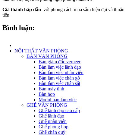
Giá thành hấp dẫn
với phong cách mua sắm hiện đại và thuận
tiện.
Bình luận:
NỘI THẤT VĂN PHÒNG
BÀN VĂN PHÒNG
Bàn giám đốc verneer
Bàn làm việc lãnh đạo
Bàn làm việc nhân viên
Bàn làm việc chân gỗ
Bàn làm việc chân sắt
Bàn máy tính
Bàn họp
Modul bàn làm việc
GHẾ VĂN PHÒNG
Ghế lãnh đạo cao cấp
Ghế lãnh đạo
Ghế nhân viên
Ghế phòng họp
Ghế chân quỳ