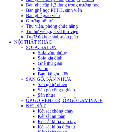
Bàn ghế cấp 1,2 dùng trong trường học
Bàn ghế học PTTH, sinh viên
Bàn ghế giáo viên
Giường nội trú
Thư viện, phòng chức năng
Tủ thư viện, giá sắt thư viện
Tủ để đồ học sinh-mẫu giáo
NỘI THẤT KHÁC
SOFA, SALON
Sofa văn phòng
Sofa gia đình
Ghế thư giãn
Salon
Bàn, kệ góc, đôn
SÀN GỖ, SÀN NHỰA
Sàn gỗ tự nhiên
Sàn gỗ công nghiệp
Sàn nhựa
ỐP GỖ VENEER, ỐP GỖ LAMINATE
KÉT SẮT
Két sắt chống cháy
Két sắt an toàn
Két sắt khóa vân tay
Két sắt khóa điện tử