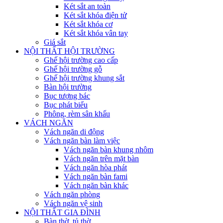
Két sắt an toàn
Két sắt khóa điện tử
Két sắt khóa cơ
Két sắt khóa vân tay
Giá sắt
NỘI THẤT HỘI TRƯỜNG
Ghế hội trường cao cấp
Ghế hội trường gỗ
Ghế hội trường khung sắt
Bàn hội trường
Bục tượng bác
Bục phát biểu
Phông, rèm sân khấu
VÁCH NGĂN
Vách ngăn di động
Vách ngăn bàn làm việc
Vách ngăn bàn khung nhôm
Vách ngăn trên mặt bàn
Vách ngăn hòa phát
Vách ngăn bàn fami
Vách ngăn bàn khác
Vách ngăn phòng
Vách ngăn vệ sinh
NỘI THẤT GIA ĐÌNH
Bàn thờ, tủ thờ