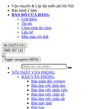
Vận chuyển & Lắp đặt miễn phí Hà Nội
Bảo hành 2 năm
BẢN ĐỒ CỬA HÀNG
Giới thiệu
Tin tức
Công trình thi công
Liên hệ
Mẫu màu nội thất
8h-21h(T2-CN )
0985 307 119
Toggle navigation
MENU
NỘI THẤT VĂN PHÒNG
BÀN VĂN PHÒNG
Bàn giám đốc verneer
Bàn làm việc lãnh đạo
Bàn làm việc nhân viên
Bàn làm việc chân gỗ
Bàn làm việc chân sắt
Bàn máy tính
Bàn họp