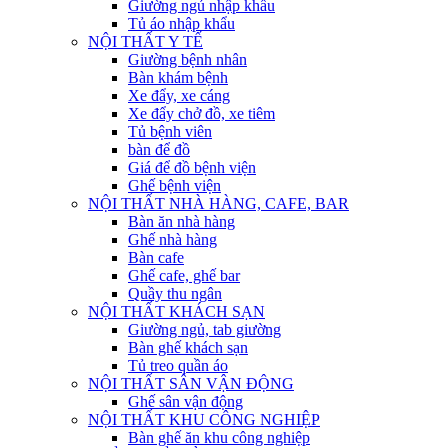
Giường ngủ nhập khẩu
Tủ áo nhập khẩu
NỘI THẤT Y TẾ
Giường bệnh nhân
Bàn khám bệnh
Xe đẩy, xe cáng
Xe đẩy chở đồ, xe tiêm
Tủ bệnh viên
bàn để đồ
Giá để đồ bệnh viện
Ghế bệnh viện
NỘI THẤT NHÀ HÀNG, CAFE, BAR
Bàn ăn nhà hàng
Ghế nhà hàng
Bàn cafe
Ghế cafe, ghế bar
Quầy thu ngân
NỘI THẤT KHÁCH SẠN
Giường ngủ, tab giường
Bàn ghế khách sạn
Tủ treo quần áo
NỘI THẤT SÂN VẬN ĐỘNG
Ghế sân vận động
NỘI THẤT KHU CÔNG NGHIỆP
Bàn ghế ăn khu công nghiệp