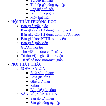
Tủ bếp lamilate
Tủ bếp gỗ công nghiệp
Phụ kiện tủ bếp
Bếp từ, bếp gas
Máy hút mùi
NỘI THẤT TRƯỜNG HỌC
Bàn ghế mẫu giáo
Bàn ghế cấp 1,2 dùng trong gia đình
Bàn ghế cấp 1,2 dùng trong trường học
Bàn ghế học PTTH, sinh viên
Bàn ghế giáo viên
Giường nội trú
Thư viện, phòng chức năng
Tủ thư viện, giá sắt thư viện
Tủ để đồ học sinh-mẫu giáo
NỘI THẤT KHÁC
SOFA, SALON
Sofa văn phòng
Sofa gia đình
Ghế thư giãn
Salon
Bàn, kệ góc, đôn
SÀN GỖ, SÀN NHỰA
Sàn gỗ tự nhiên
Sàn gỗ công nghiệp