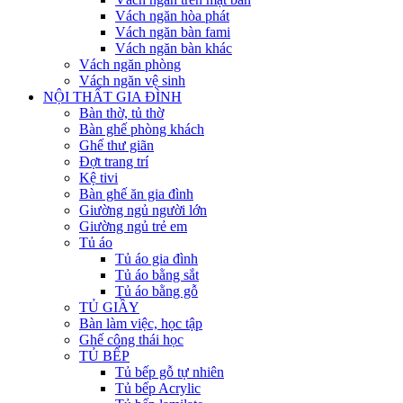
Vách ngăn hòa phát
Vách ngăn bàn fami
Vách ngăn bàn khác
Vách ngăn phòng
Vách ngăn vệ sinh
NỘI THẤT GIA ĐÌNH
Bàn thờ, tủ thờ
Bàn ghế phòng khách
Ghế thư giãn
Đợt trang trí
Kệ tivi
Bàn ghế ăn gia đình
Giường ngủ người lớn
Giường ngủ trẻ em
Tủ áo
Tủ áo gia đình
Tủ áo bằng sắt
Tủ áo bằng gỗ
TỦ GIẦY
Bàn làm việc, học tập
Ghế công thái học
TỦ BẾP
Tủ bếp gỗ tự nhiên
Tủ bếp Acrylic