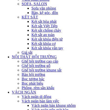
SOFA, SALON
Sofa văn phòng
Bàn, kệ góc, đôn
KÉT SẮT
Két sắt hòa phát
Két sắt Việt Tiệp
Két sắt chống cháy
Két sắt an toàn
Két sắt khóa điện tử
Két sắt khóa cơ
Két sắt khóa vân tay
Giá sắt
NỘI THẤT HỘI TRƯỜNG
Ghế hội trường cao cấp
Ghế hội trường gỗ
Ghế hội trường khung sắt
Bàn hội trường
Bục tượng bác
Bục phát biểu
Phông, rèm sân khấu
VÁCH NGĂN
Vách ngăn di động
Vách ngăn bàn làm việc
Vách ngăn bàn khung nhôm
Vách ngăn trên mặt bàn