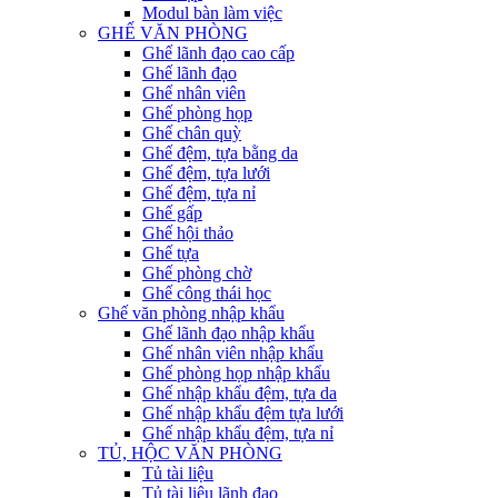
Modul bàn làm việc
GHẾ VĂN PHÒNG
Ghế lãnh đạo cao cấp
Ghế lãnh đạo
Ghế nhân viên
Ghế phòng họp
Ghế chân quỳ
Ghế đệm, tựa bằng da
Ghế đệm, tựa lưới
Ghế đệm, tựa nỉ
Ghế gấp
Ghế hội thảo
Ghế tựa
Ghế phòng chờ
Ghế công thái học
Ghế văn phòng nhập khẩu
Ghế lãnh đạo nhập khẩu
Ghế nhân viên nhập khẩu
Ghế phòng họp nhập khẩu
Ghế nhập khẩu đệm, tựa da
Ghế nhập khẩu đệm tựa lưới
Ghế nhập khẩu đệm, tựa nỉ
TỦ, HỘC VĂN PHÒNG
Tủ tài liệu
Tủ tài liệu lãnh đạo