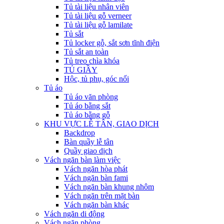
Tủ tài liệu nhân viên
Tủ tài liệu gỗ verneer
Tủ tài liệu gỗ lamilate
Tủ sắt
Tủ locker gỗ, sắt sơn tĩnh điện
Tủ sắt an toàn
Tủ treo chìa khóa
TỦ GIẦY
Hộc, tủ phụ, góc nối
Tủ áo
Tủ áo văn phòng
Tủ áo bằng sắt
Tủ áo bằng gỗ
KHU VỰC LỄ TÂN, GIAO DỊCH
Backdrop
Bàn quầy lễ tân
Quầy giao dịch
Vách ngăn bàn làm việc
Vách ngăn hòa phát
Vách ngăn bàn fami
Vách ngăn bàn khung nhôm
Vách ngăn trên mặt bàn
Vách ngăn bàn khác
Vách ngăn di động
Vách ngăn phòng