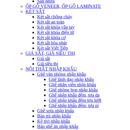
Sàn nhựa
ỐP GỖ VENEER, ỐP GỖ LAMINATE
KÉT SẮT
Két sắt chống cháy
Két sắt an toàn
Két sắt khóa vân tay
Két sắt khóa điện tử
Két sắt khóa cơ
Két sắt hòa phát
Két sắt Việt Tiệp
GIÁ SẮT, GIÁ SIÊU THỊ
Giá sắt
Giá siêu thị
NỘI THẤT NHẬP KHẨU
Ghế văn phòng nhập khẩu
Ghế lãnh đạo nhập khẩu
Ghế nhân viên nhập khẩu
Ghế phòng họp nhập khẩu
Ghế nhập khẩu đệm, tựa da
Ghế nhập khẩu đệm tựa lưới
Ghế nhập khẩu đệm, tựa nỉ
Ghế sofa nhập khẩu
Bàn trà nhập khẩu
Kệ tivi nhập khẩu
Bàn ghế ăn nhập khẩu