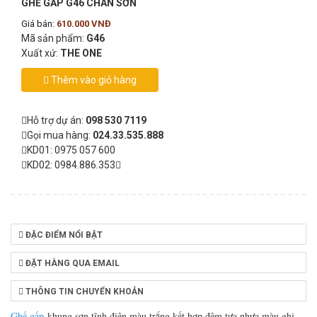
GHẾ GẤP G46 CHÂN SƠN
Giá bán:
610.000 VNĐ
Mã sản phẩm:
G46
Xuất xứ:
THE ONE
Thêm vào giỏ hàng
Hỗ trợ dự án:
098 530 7119
Gọi mua hàng:
024.33.535.888
KD01: 0975 057 600
KD02: 0984.886.353
ĐẶC ĐIỂM NỔI BẬT
ĐẶT HÀNG QUA EMAIL
THÔNG TIN CHUYỂN KHOẢN
Ghế gấp
khung sơn tĩnh điện màu trắng kết hợp đệm tựa nhựa màu ghi.