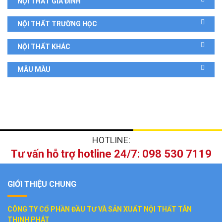
NỘI THẤT GIA ĐÌNH
NỘI THẤT TRƯỜNG HỌC
NỘI THẤT KHÁC
MẪU MÀU
HOTLINE:
Tư vấn hỗ trợ hotline 24/7: 098 530 7119
GIỚI THIỆU CHUNG
CÔNG TY CỔ PHẦN ĐẦU TƯ VÀ SẢN XUẤT NỘI THẤT TÂN
THỊNH PHÁT