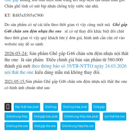
Chân ghế tĩnh có nút bịp nhựa chống trầy xước sàn nhà.
KT: R485xS505xC900
Do sản phẩm có sự cải tiến theo thời gian vì vậy cùng một mã
Ghế gấp
G46 chân sơn đệm nhựa the one
sẽ có sự thay đổi khác biệt đôi chút
theo thời gian vì vậy quý khách lưu ý đơn giá, hình ảnh cần căn cứ vào
website này để so sánh:
2026-03-24:
Sản phầm
Ghế gấp G46 chân sơn đệm nhựa
nội thất
the one là sản phẩm Điều chỉnh giá bán sản phẩm từ 580.000
thành giá mới
theo thông báo số 35/TB-NTTO ngày 24.03.2026
nội thất the one
kiểu dáng mẫu mã không thay đổi.
2021-05-15
:
Sản phẩm Ghế gấp G46 chân sơn đệm nhựa nội thất the one
có hình ảnh chuẩn như sau:
Nội thất hòa phát
Ghế họp
Ghế họp hòa phát
Ghế gấp
Ghế khung thép
Ghế gấp hòa phát
Ghế khung thép hòa phát
nội thất the one
Ghế họp the one
Ghế gấp the one
Ghế khung thép the one