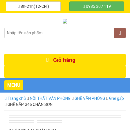
8h-21h(T2-CN )
0985 307 119
Giỏ hàng
Toggle
MENU
navigation
Trang chủ
NỘI THẤT VĂN PHÒNG
GHẾ VĂN PHÒNG
Ghế gấp
GHẾ GẤP G46 CHÂN SƠN
G46-ghe-tinh-dem-nhua