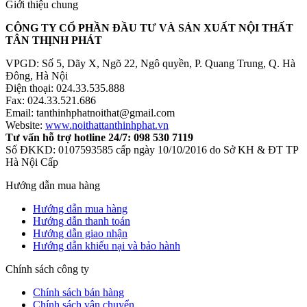
Giới thiệu chung
CÔNG TY CỔ PHẦN ĐẦU TƯ VÀ SẢN XUẤT NỘI THẤT
TÂN THỊNH PHÁT
VPGD: Số 5, Dãy X, Ngõ 22, Ngô quyền, P. Quang Trung, Q. Hà
Đông, Hà Nội
Điện thoại: 024.33.535.888
Fax: 024.33.521.686
Email: tanthinhphatnoithat@gmail.com
Website:
www.noithattanthinhphat.vn
Tư vấn hỗ trợ hotline 24/7: 098 530 7119
Số ĐKKD: 0107593585 cấp ngày 10/10/2016 do Sở KH & ĐT TP
Hà Nội Cấp
Hướng dẫn mua hàng
Hướng dẫn mua hàng
Hướng dẫn thanh toán
Hướng dẫn giao nhận
Hướng dẫn khiếu nại và bảo hành
Chính sách công ty
Chính sách bán hàng
Chính sách vận chuyển