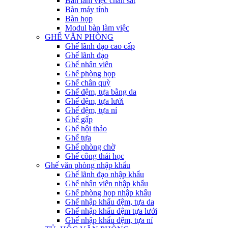
Bàn làm việc chân sắt
Bàn máy tính
Bàn họp
Modul bàn làm việc
GHẾ VĂN PHÒNG
Ghế lãnh đạo cao cấp
Ghế lãnh đạo
Ghế nhân viên
Ghế phòng họp
Ghế chân quỳ
Ghế đệm, tựa bằng da
Ghế đệm, tựa lưới
Ghế đệm, tựa nỉ
Ghế gấp
Ghế hội thảo
Ghế tựa
Ghế phòng chờ
Ghế công thái học
Ghế văn phòng nhập khẩu
Ghế lãnh đạo nhập khẩu
Ghế nhân viên nhập khẩu
Ghế phòng họp nhập khẩu
Ghế nhập khẩu đệm, tựa da
Ghế nhập khẩu đệm tựa lưới
Ghế nhập khẩu đệm, tựa nỉ