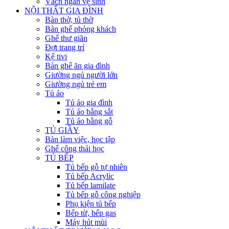
Vách ngăn vệ sinh
NỘI THẤT GIA ĐÌNH
Bàn thờ, tủ thờ
Bàn ghế phòng khách
Ghế thư giãn
Đợt trang trí
Kệ tivi
Bàn ghế ăn gia đình
Giường ngủ người lớn
Giường ngủ trẻ em
Tủ áo
Tủ áo gia đình
Tủ áo bằng sắt
Tủ áo bằng gỗ
TỦ GIẦY
Bàn làm việc, học tập
Ghế công thái học
TỦ BẾP
Tủ bếp gỗ tự nhiên
Tủ bếp Acrylic
Tủ bếp lamilate
Tủ bếp gỗ công nghiệp
Phụ kiện tủ bếp
Bếp từ, bếp gas
Máy hút mùi