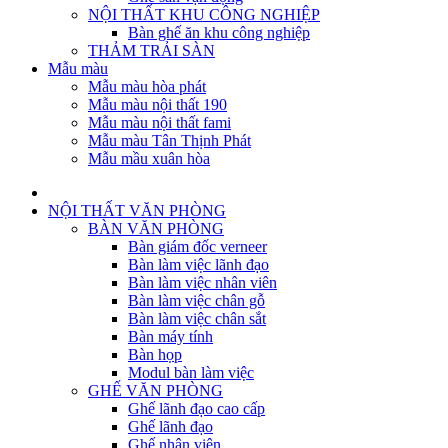
NỘI THẤT KHU CÔNG NGHIỆP
Bàn ghế ăn khu công nghiệp
THẢM TRẢI SÀN
Mẫu màu
Mẫu màu hòa phát
Mẫu màu nội thất 190
Mẫu màu nội thất fami
Mẫu màu Tân Thịnh Phát
Mẫu mầu xuân hòa
NỘI THẤT VĂN PHÒNG
BÀN VĂN PHÒNG
Bàn giám đốc verneer
Bàn làm việc lãnh đạo
Bàn làm việc nhân viên
Bàn làm việc chân gỗ
Bàn làm việc chân sắt
Bàn máy tính
Bàn họp
Modul bàn làm việc
GHẾ VĂN PHÒNG
Ghế lãnh đạo cao cấp
Ghế lãnh đạo
Ghế nhân viên