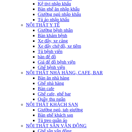
Kệ tivi nhập khẩu
Bàn ghế ăn nhập khẩu
Giường ngủ nhập khẩu
Tủ áo nhập khẩu
NỘI THẤT Y TẾ
Giường bệnh nhân
Bàn khám bệnh
Xe đẩy, xe cáng
Xe đẩy chở đồ, xe tiêm
Tủ bệnh viên
bàn để đồ
Giá để đồ bệnh viện
Ghế bệnh viện
NỘI THẤT NHÀ HÀNG, CAFE, BAR
Bàn ăn nhà hàng
Ghế nhà hàng
Bàn cafe
Ghế cafe, ghế bar
Quầy thu ngân
NỘI THẤT KHÁCH SẠN
Giường ngủ, tab giường
Bàn ghế khách sạn
Tủ treo quần áo
NỘI THẤT SÂN VẬN ĐỘNG
Ghế sân vận động