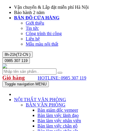
Vận chuyển & Lắp đặt miễn phí Hà Nội
Bảo hành 2 năm
BẢN ĐỒ CỬA HÀNG
Giới thiệu
Tin tức
Công trình thi công
Liên hệ
Mẫu màu nội thất
8h-21h(T2-CN )
0985 307 119
Giỏ hàng
HOTLINE: 0985 307 119
Toggle navigation
MENU
NỘI THẤT VĂN PHÒNG
BÀN VĂN PHÒNG
Bàn giám đốc verneer
Bàn làm việc lãnh đạo
Bàn làm việc nhân viên
Bàn làm việc chân gỗ