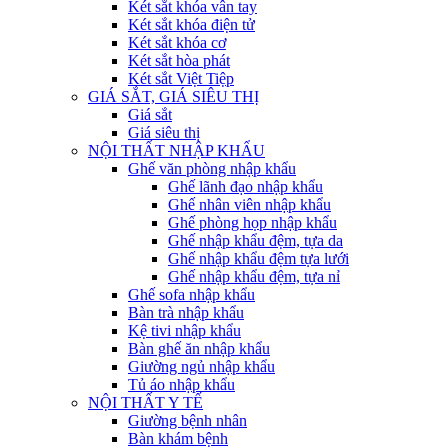
Két sắt khóa vân tay
Két sắt khóa điện tử
Két sắt khóa cơ
Két sắt hòa phát
Két sắt Việt Tiệp
GIÁ SẮT, GIÁ SIÊU THỊ
Giá sắt
Giá siêu thị
NỘI THẤT NHẬP KHẨU
Ghế văn phòng nhập khẩu
Ghế lãnh đạo nhập khẩu
Ghế nhân viên nhập khẩu
Ghế phòng họp nhập khẩu
Ghế nhập khẩu đệm, tựa da
Ghế nhập khẩu đệm tựa lưới
Ghế nhập khẩu đệm, tựa nỉ
Ghế sofa nhập khẩu
Bàn trà nhập khẩu
Kệ tivi nhập khẩu
Bàn ghế ăn nhập khẩu
Giường ngủ nhập khẩu
Tủ áo nhập khẩu
NỘI THẤT Y TẾ
Giường bệnh nhân
Bàn khám bệnh