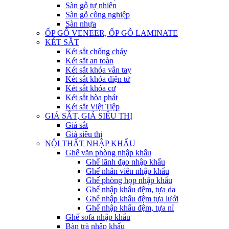
Sàn gỗ tự nhiên
Sàn gỗ công nghiệp
Sàn nhựa
ỐP GỖ VENEER, ỐP GỖ LAMINATE
KÉT SẮT
Két sắt chống cháy
Két sắt an toàn
Két sắt khóa vân tay
Két sắt khóa điện tử
Két sắt khóa cơ
Két sắt hòa phát
Két sắt Việt Tiệp
GIÁ SẮT, GIÁ SIÊU THỊ
Giá sắt
Giá siêu thị
NỘI THẤT NHẬP KHẨU
Ghế văn phòng nhập khẩu
Ghế lãnh đạo nhập khẩu
Ghế nhân viên nhập khẩu
Ghế phòng họp nhập khẩu
Ghế nhập khẩu đệm, tựa da
Ghế nhập khẩu đệm tựa lưới
Ghế nhập khẩu đệm, tựa nỉ
Ghế sofa nhập khẩu
Bàn trà nhập khẩu