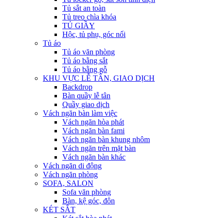
Tủ sắt an toàn
Tủ treo chìa khóa
TỦ GIẦY
Hộc, tủ phụ, góc nối
Tủ áo
Tủ áo văn phòng
Tủ áo bằng sắt
Tủ áo bằng gỗ
KHU VỰC LỄ TÂN, GIAO DỊCH
Backdrop
Bàn quầy lễ tân
Quầy giao dịch
Vách ngăn bàn làm việc
Vách ngăn hòa phát
Vách ngăn bàn fami
Vách ngăn bàn khung nhôm
Vách ngăn trên mặt bàn
Vách ngăn bàn khác
Vách ngăn di động
Vách ngăn phòng
SOFA, SALON
Sofa văn phòng
Bàn, kệ góc, đôn
KÉT SẮT