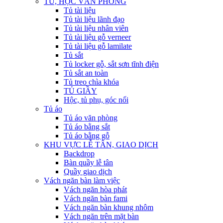
TỦ, HỘC VĂN PHÒNG
Tủ tài liệu
Tủ tài liệu lãnh đạo
Tủ tài liệu nhân viên
Tủ tài liệu gỗ verneer
Tủ tài liệu gỗ lamilate
Tủ sắt
Tủ locker gỗ, sắt sơn tĩnh điện
Tủ sắt an toàn
Tủ treo chìa khóa
TỦ GIẦY
Hộc, tủ phụ, góc nối
Tủ áo
Tủ áo văn phòng
Tủ áo bằng sắt
Tủ áo bằng gỗ
KHU VỰC LỄ TÂN, GIAO DỊCH
Backdrop
Bàn quầy lễ tân
Quầy giao dịch
Vách ngăn bàn làm việc
Vách ngăn hòa phát
Vách ngăn bàn fami
Vách ngăn bàn khung nhôm
Vách ngăn trên mặt bàn