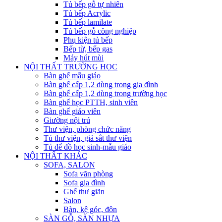
Tủ bếp gỗ tự nhiên
Tủ bếp Acrylic
Tủ bếp lamilate
Tủ bếp gỗ công nghiệp
Phụ kiện tủ bếp
Bếp từ, bếp gas
Máy hút mùi
NỘI THẤT TRƯỜNG HỌC
Bàn ghế mẫu giáo
Bàn ghế cấp 1,2 dùng trong gia đình
Bàn ghế cấp 1,2 dùng trong trường học
Bàn ghế học PTTH, sinh viên
Bàn ghế giáo viên
Giường nội trú
Thư viện, phòng chức năng
Tủ thư viện, giá sắt thư viện
Tủ để đồ học sinh-mẫu giáo
NỘI THẤT KHÁC
SOFA, SALON
Sofa văn phòng
Sofa gia đình
Ghế thư giãn
Salon
Bàn, kệ góc, đôn
SÀN GỖ, SÀN NHỰA