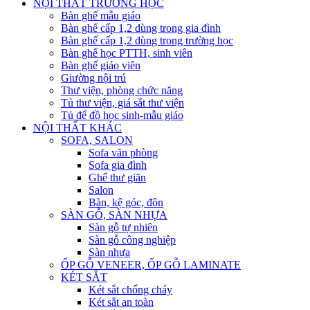
NỘI THẤT TRƯỜNG HỌC
Bàn ghế mẫu giáo
Bàn ghế cấp 1,2 dùng trong gia đình
Bàn ghế cấp 1,2 dùng trong trường học
Bàn ghế học PTTH, sinh viên
Bàn ghế giáo viên
Giường nội trú
Thư viện, phòng chức năng
Tủ thư viện, giá sắt thư viện
Tủ để đồ học sinh-mẫu giáo
NỘI THẤT KHÁC
SOFA, SALON
Sofa văn phòng
Sofa gia đình
Ghế thư giãn
Salon
Bàn, kệ góc, đôn
SÀN GỖ, SÀN NHỰA
Sàn gỗ tự nhiên
Sàn gỗ công nghiệp
Sàn nhựa
ỐP GỖ VENEER, ỐP GỖ LAMINATE
KÉT SẮT
Két sắt chống cháy
Két sắt an toàn