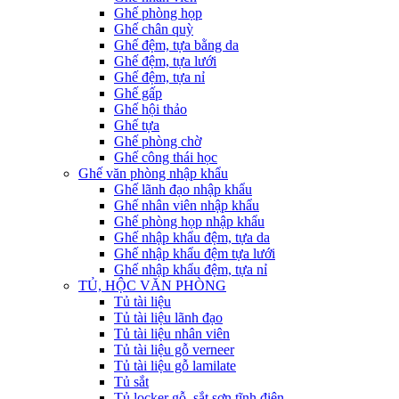
Ghế phòng họp
Ghế chân quỳ
Ghế đệm, tựa bằng da
Ghế đệm, tựa lưới
Ghế đệm, tựa nỉ
Ghế gấp
Ghế hội thảo
Ghế tựa
Ghế phòng chờ
Ghế công thái học
Ghế văn phòng nhập khẩu
Ghế lãnh đạo nhập khẩu
Ghế nhân viên nhập khẩu
Ghế phòng họp nhập khẩu
Ghế nhập khẩu đệm, tựa da
Ghế nhập khẩu đệm tựa lưới
Ghế nhập khẩu đệm, tựa nỉ
TỦ, HỘC VĂN PHÒNG
Tủ tài liệu
Tủ tài liệu lãnh đạo
Tủ tài liệu nhân viên
Tủ tài liệu gỗ verneer
Tủ tài liệu gỗ lamilate
Tủ sắt
Tủ locker gỗ, sắt sơn tĩnh điện