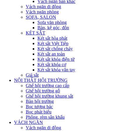
Vách ngăn bàn khác
Vách ngăn di động
Vách ngăn phòng
SOFA, SALON
Sofa văn phòng
Bàn, kệ góc, đôn
KÉT SẮT
Két sắt hòa phát
Két sắt Việt Tiệp
Két sắt chống cháy
Két sắt an toàn
Két sắt khóa điện tử
Két sắt khóa cơ
Két sắt khóa vân tay
Giá sắt
NỘI THẤT HỘI TRƯỜNG
Ghế hội trường cao cấp
Ghế hội trường gỗ
Ghế hội trường khung sắt
Bàn hội trường
Bục tượng bác
Bục phát biểu
Phông, rèm sân khấu
VÁCH NGĂN
Vách ngăn di động