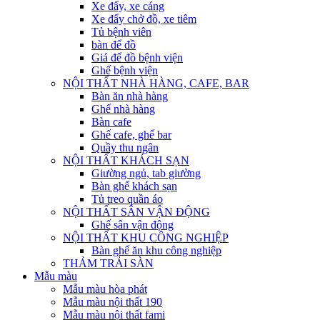
Xe đẩy, xe cáng
Xe đẩy chở đồ, xe tiêm
Tủ bệnh viên
bàn để đồ
Giá để đồ bệnh viện
Ghế bệnh viện
NỘI THẤT NHÀ HÀNG, CAFE, BAR
Bàn ăn nhà hàng
Ghế nhà hàng
Bàn cafe
Ghế cafe, ghế bar
Quầy thu ngân
NỘI THẤT KHÁCH SẠN
Giường ngủ, tab giường
Bàn ghế khách sạn
Tủ treo quần áo
NỘI THẤT SÂN VẬN ĐỘNG
Ghế sân vận động
NỘI THẤT KHU CÔNG NGHIỆP
Bàn ghế ăn khu công nghiệp
THẢM TRẢI SÀN
Mẫu màu
Mẫu màu hòa phát
Mẫu màu nội thất 190
Mẫu màu nội thất fami