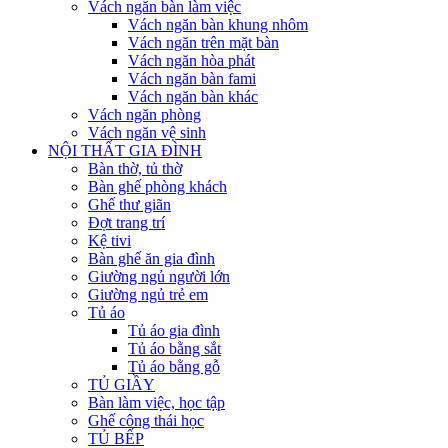
Vách ngăn bàn làm việc
Vách ngăn bàn khung nhôm
Vách ngăn trên mặt bàn
Vách ngăn hòa phát
Vách ngăn bàn fami
Vách ngăn bàn khác
Vách ngăn phòng
Vách ngăn vệ sinh
NỘI THẤT GIA ĐÌNH
Bàn thờ, tủ thờ
Bàn ghế phòng khách
Ghế thư giãn
Đợt trang trí
Kệ tivi
Bàn ghế ăn gia đình
Giường ngủ người lớn
Giường ngủ trẻ em
Tủ áo
Tủ áo gia đình
Tủ áo bằng sắt
Tủ áo bằng gỗ
TỦ GIẦY
Bàn làm việc, học tập
Ghế công thái học
TỦ BẾP