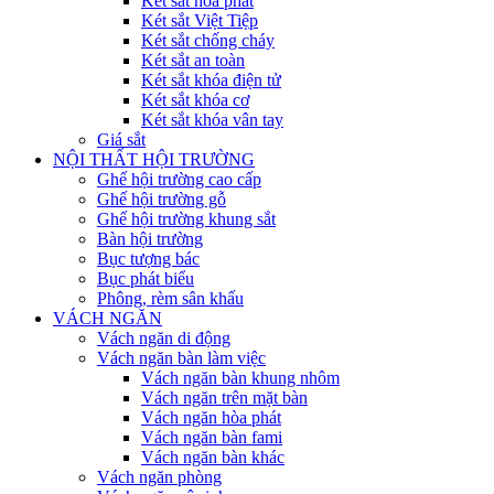
Két sắt hòa phát
Két sắt Việt Tiệp
Két sắt chống cháy
Két sắt an toàn
Két sắt khóa điện tử
Két sắt khóa cơ
Két sắt khóa vân tay
Giá sắt
NỘI THẤT HỘI TRƯỜNG
Ghế hội trường cao cấp
Ghế hội trường gỗ
Ghế hội trường khung sắt
Bàn hội trường
Bục tượng bác
Bục phát biểu
Phông, rèm sân khấu
VÁCH NGĂN
Vách ngăn di động
Vách ngăn bàn làm việc
Vách ngăn bàn khung nhôm
Vách ngăn trên mặt bàn
Vách ngăn hòa phát
Vách ngăn bàn fami
Vách ngăn bàn khác
Vách ngăn phòng