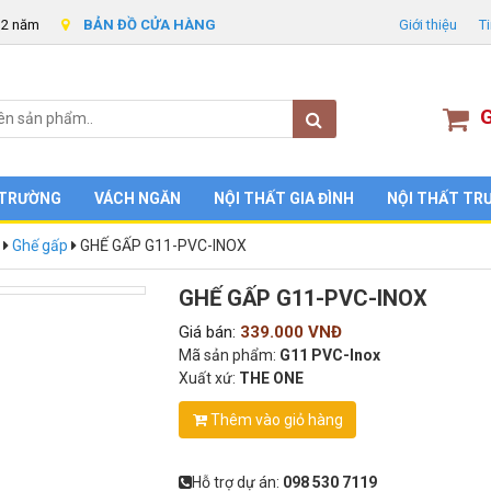
 2 năm
BẢN ĐỒ CỬA HÀNG
Giới thiệu
T
G
 TRƯỜNG
VÁCH NGĂN
NỘI THẤT GIA ĐÌNH
NỘI THẤT TR
Ghế gấp
GHẾ GẤP G11-PVC-INOX
-phat
GHẾ GẤP G11-PVC-INOX
Giá bán:
339.000 VNĐ
Mã sản phẩm:
G11 PVC-Inox
Xuất xứ:
THE ONE
Thêm vào giỏ hàng
Hỗ trợ dự án:
098 530 7119