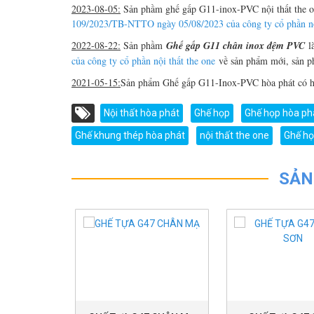
2023-08-05:
Sản phầm ghế gấp G11-inox-PVC nội thất the on
109/2023/TB-NTTO ngày 05/08/2023 của công ty cổ phần nội
2022-08-22:
Sản phầm
Ghế gấp G11 chân inox đệm PVC
l
của công ty cổ phần nội thất the one
về sản phẩm mới, sản ph
2021-05-15:
Sản phẩm Ghế gấp G11-Inox-PVC hòa phát có hì
Nội thất hòa phát
Ghế họp
Ghế họp hòa ph
Ghế khung thép hòa phát
nội thất the one
Ghế họ
SẢN