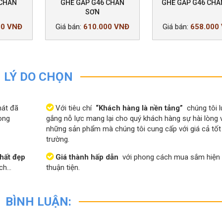
 CHÂN
GHẾ GẤP G46 CHÂN
GHẾ GẤP G46 CHÂ
SƠN
00 VNĐ
Giá bán:
610.000 VNĐ
Giá bán:
658.000
LÝ DO CHỌN
át đã
Với tiêu chí
“Khách hàng là nền tảng”
chúng tôi l
ong
gắng nỗ lực mang lại cho quý khách hàng sự hài lòng 
những sản phẩm mà chúng tôi cung cấp với giá cả tốt 
trường.
thất đẹp
Giá thành hấp dẫn
với phong cách mua sắm hiện 
ách…
thuận tiện.
BÌNH LUẬN: