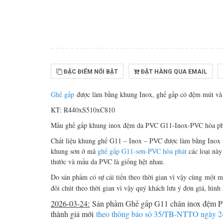
ĐẶC ĐIỂM NỔI BẬT
ĐẶT HÀNG QUA EMAIL
Ghế gấp
được làm bằng khung Inox, ghế gấp có đệm mút và
KT: R440xS510xC810
Mầu ghế gấp khung inox đệm da PVC G11-Inox-PVC hòa ph
Chất liệu khung ghế G11 – Inox – PVC được làm bằng Inox 
khung sơn ở mã
ghế gấp G11-sơn-PVC hòa phát
các loại này
thước và mầu da PVC là giống hệt nhau.
Do sản phẩm có sự cải tiến theo thời gian vì vậy cùng một 
đôi chút theo thời gian vì vậy quý khách lưu ý đơn giá, hình
2026-03-24:
Sản phầm
Ghế gấp G11 chân inox đệm 
thành giá mới
theo thông báo số 35/TB-NTTO ngày 24.