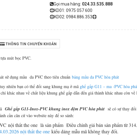
Gọi mua hàng:
024.33.535.888
KD01: 0975 057 600
KD02: 0984.886.353
THÔNG TIN CHUYỂN KHOẢN
 tựa mút bọc PVC.
át sử dụng mầu da PVC theo tiêu chuẩn
bảng mầu da PVC hòa phát
tuy nhiên bạn có thể đổi sang khung mạ ở mã
ghế gấp G11 – ma -PVC hòa phá
 chỉ khác nhau về chất liệu khung ghế gấp dẫn đến giá thành khác nhau còn về 
mã
Ghế gấp G11-Inox-PVC khung inox đệm PVC hòa phát
sẽ có sự thay đổi
 ảnh cần căn cứ vào website này để so sánh:
PVC
nội thất the one là sản phẩm Điều chỉnh giá bán sản phẩm từ 314
03.2026 nội thất the one
kiểu dáng mẫu mã không thay đổi.