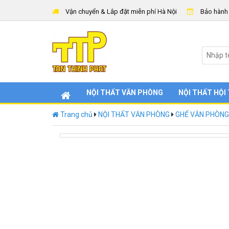
Vận chuyển & Lắp đặt miễn phí Hà Nội
Bảo hành
NỘI THẤT VĂN PHÒNG
NỘI THẤT HỘI
Trang chủ
NỘI THẤT VĂN PHÒNG
GHẾ VĂN PHÒNG
G11-Ghe-gap-khung-ma-inox-hoa