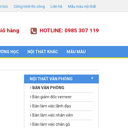
in tức
Công trình thi công
Liên hệ
Mẫu màu nội thất
iỏ hàng
HOTLINE: 0985 307 119
ƯỜNG HỌC
NỘI THẤT KHÁC
MẪU MÀU
NỘI THẤT VĂN PHÒNG
BÀN VĂN PHÒNG
Bàn giám đốc verneer
Bàn làm việc lãnh đạo
Bàn làm việc nhân viên
Bàn làm việc chân gỗ