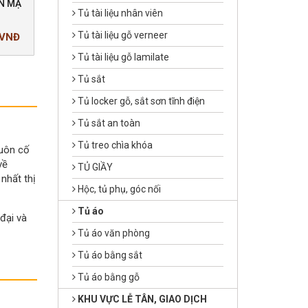
N MẠ
GHẾ GẤP G45I
GHẾ GẤP G09-PVC
Tủ tài liệu nhân viên
INOX
Tủ tài liệu gỗ verneer
 VNĐ
Giá bán:
404.000 VNĐ
Giá bán:
396.000 V
Tủ tài liệu gỗ lamilate
Tủ sắt
Tủ locker gỗ, sắt sơn tĩnh điện
Tủ sắt an toàn
Tủ treo chìa khóa
uôn cố
về
TỦ GIẦY
nhất thị
Hộc, tủ phụ, góc nối
Tủ áo
đại và
Tủ áo văn phòng
Tủ áo bằng sắt
Tủ áo bằng gỗ
KHU VỰC LỄ TÂN, GIAO DỊCH