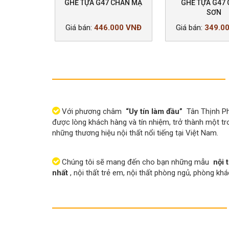
47 CHÂN
GHẾ TỰA G47 CHÂN MẠ
GHẾ TỰA G47
X
SƠN
.000 VNĐ
Giá bán:
446.000 VNĐ
Giá bán:
349.0
Với phương châm
“Uy tín làm đầu”
Tân Thịnh Ph
được lòng khách hàng và tín nhiệm, trở thành một tr
những thương hiệu nội thất nổi tiếng tại Việt Nam.
Chúng tôi sẽ mang đến cho bạn những mẫu
nội 
nhất
, nội thất trẻ em, nội thất phòng ngủ, phòng kh