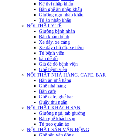
Kệ tivi nhập khẩu
Bàn ghế ăn nhập khẩu
Giường ngủ nhập khẩu
Tủ áo nhập khẩu
NỘI THẤT Y TẾ
Giường bệnh nhân
Bàn khám bệnh
Xe đẩy, xe cáng
Xe đẩy chở đồ, xe tiêm
Tủ bệnh viên
bàn để đồ
Giá để đồ bệnh viện
Ghế bệnh viện
NỘI THẤT NHÀ HÀNG, CAFE, BAR
Bàn ăn nhà hàng
Ghế nhà hàng
Bàn cafe
Ghế cafe, ghế bar
Quầy thu ngân
NỘI THẤT KHÁCH SẠN
Giường ngủ, tab giường
Bàn ghế khách sạn
Tủ treo quần áo
NỘI THẤT SÂN VẬN ĐỘNG
Ghế sân vận động