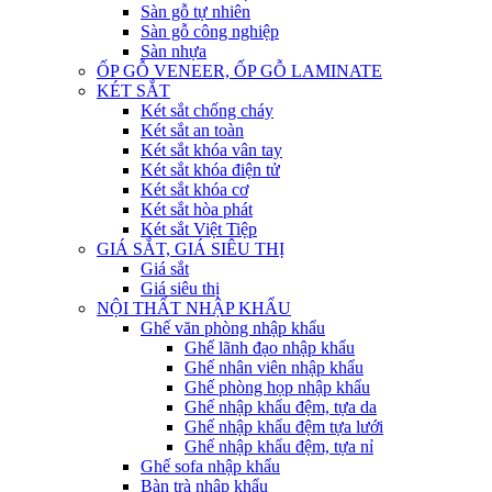
Sàn gỗ tự nhiên
Sàn gỗ công nghiệp
Sàn nhựa
ỐP GỖ VENEER, ỐP GỖ LAMINATE
KÉT SẮT
Két sắt chống cháy
Két sắt an toàn
Két sắt khóa vân tay
Két sắt khóa điện tử
Két sắt khóa cơ
Két sắt hòa phát
Két sắt Việt Tiệp
GIÁ SẮT, GIÁ SIÊU THỊ
Giá sắt
Giá siêu thị
NỘI THẤT NHẬP KHẨU
Ghế văn phòng nhập khẩu
Ghế lãnh đạo nhập khẩu
Ghế nhân viên nhập khẩu
Ghế phòng họp nhập khẩu
Ghế nhập khẩu đệm, tựa da
Ghế nhập khẩu đệm tựa lưới
Ghế nhập khẩu đệm, tựa nỉ
Ghế sofa nhập khẩu
Bàn trà nhập khẩu