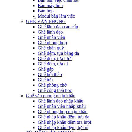
Bàn làm việc chân sắt
Bàn máy tính
Bàn họp
Modul bàn làm việc
GHẾ VĂN PHÒNG
Ghế lãnh đạo cao cấp
Ghế lãnh đạo
Ghế nhân viên
Ghế phòng họp
Ghế chân quỳ
Ghế đệm, tựa bằng da
Ghế đệm, tựa lưới
Ghế đệm, tựa nỉ
Ghế gấp
Ghế hội thảo
Ghế tựa
Ghế phòng chờ
Ghế công thái học
Ghế văn phòng nhập khẩu
Ghế lãnh đạo nhập khẩu
Ghế nhân viên nhập khẩu
Ghế phòng họp nhập khẩu
Ghế nhập khẩu đệm, tựa da
Ghế nhập khẩu đệm tựa lưới
Ghế nhập khẩu đệm, tựa nỉ