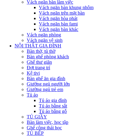
Vách ngăn bàn làm việc
Vách ngăn bàn khung nhôm
Vách ngăn trên mặt bàn
Vách ngăn hòa phát
Vách ngăn bàn fami
Vách ngăn bàn khác
Vách ngăn phòng
Vách ngăn vệ sinh
NỘI THẤT GIA ĐÌNH
Bàn thờ, tủ thờ
Bàn ghế phòng khách
Ghế thư giãn
Đợt trang trí
Kệ tivi
Bàn ghế ăn gia đình
Giường ngủ người lớn
Giường ngủ trẻ em
Tủ áo
Tủ áo gia đình
Tủ áo bằng sắt
Tủ áo bằng gỗ
TỦ GIẦY
Bàn làm việc, học tập
Ghế công thái học
TỦ BẾP