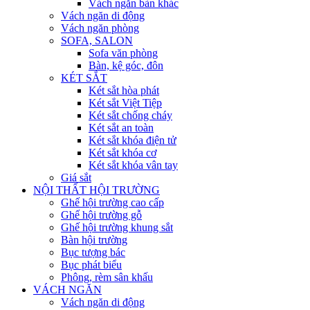
Vách ngăn bàn khác
Vách ngăn di động
Vách ngăn phòng
SOFA, SALON
Sofa văn phòng
Bàn, kệ góc, đôn
KÉT SẮT
Két sắt hòa phát
Két sắt Việt Tiệp
Két sắt chống cháy
Két sắt an toàn
Két sắt khóa điện tử
Két sắt khóa cơ
Két sắt khóa vân tay
Giá sắt
NỘI THẤT HỘI TRƯỜNG
Ghế hội trường cao cấp
Ghế hội trường gỗ
Ghế hội trường khung sắt
Bàn hội trường
Bục tượng bác
Bục phát biểu
Phông, rèm sân khấu
VÁCH NGĂN
Vách ngăn di động