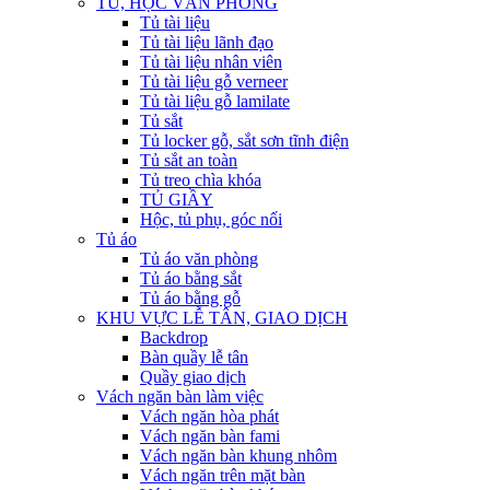
TỦ, HỘC VĂN PHÒNG
Tủ tài liệu
Tủ tài liệu lãnh đạo
Tủ tài liệu nhân viên
Tủ tài liệu gỗ verneer
Tủ tài liệu gỗ lamilate
Tủ sắt
Tủ locker gỗ, sắt sơn tĩnh điện
Tủ sắt an toàn
Tủ treo chìa khóa
TỦ GIẦY
Hộc, tủ phụ, góc nối
Tủ áo
Tủ áo văn phòng
Tủ áo bằng sắt
Tủ áo bằng gỗ
KHU VỰC LỄ TÂN, GIAO DỊCH
Backdrop
Bàn quầy lễ tân
Quầy giao dịch
Vách ngăn bàn làm việc
Vách ngăn hòa phát
Vách ngăn bàn fami
Vách ngăn bàn khung nhôm
Vách ngăn trên mặt bàn