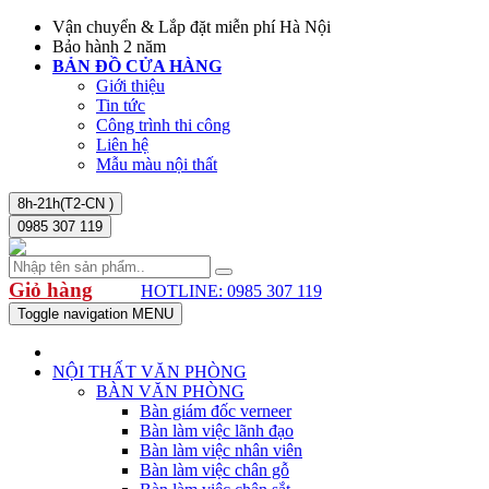
Vận chuyển & Lắp đặt miễn phí Hà Nội
Bảo hành 2 năm
BẢN ĐỒ CỬA HÀNG
Giới thiệu
Tin tức
Công trình thi công
Liên hệ
Mẫu màu nội thất
8h-21h(T2-CN )
0985 307 119
Giỏ hàng
HOTLINE: 0985 307 119
Toggle navigation
MENU
NỘI THẤT VĂN PHÒNG
BÀN VĂN PHÒNG
Bàn giám đốc verneer
Bàn làm việc lãnh đạo
Bàn làm việc nhân viên
Bàn làm việc chân gỗ