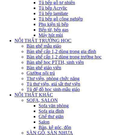
Tủ bếp gỗ tự nhiên
Tủ bếp Acrylic
Tủ bếp lamilate
Tủ bếp gỗ công nghiệp
Phụ kiện tủ bếp
Bếp từ, bếp gas
Máy hút mùi
NỘI THẤT TRƯỜNG HỌC
Bàn ghế mẫu giáo
Bàn ghế cấp 1,2 dùng trong gia đình
Bàn ghế cấp 1,2 dùng trong trường học
Bàn ghế học PTTH, sinh viên
Bàn ghế giáo viên
Giường nội trú
Thư viện, phòng chức năng
Tủ thư viện, giá sắt thư viện
Tủ để đồ học sinh-mẫu giáo
NỘI THẤT KHÁC
SOFA, SALON
Sofa văn phòng
Sofa gia đình
Ghế thư giãn
Salon
Bàn, kệ góc, đôn
SÀN GỖ, SÀN NHỰA