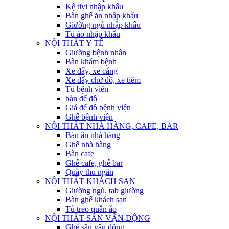
Kệ tivi nhập khẩu
Bàn ghế ăn nhập khẩu
Giường ngủ nhập khẩu
Tủ áo nhập khẩu
NỘI THẤT Y TẾ
Giường bệnh nhân
Bàn khám bệnh
Xe đẩy, xe cáng
Xe đẩy chở đồ, xe tiêm
Tủ bệnh viên
bàn để đồ
Giá để đồ bệnh viện
Ghế bệnh viện
NỘI THẤT NHÀ HÀNG, CAFE, BAR
Bàn ăn nhà hàng
Ghế nhà hàng
Bàn cafe
Ghế cafe, ghế bar
Quầy thu ngân
NỘI THẤT KHÁCH SẠN
Giường ngủ, tab giường
Bàn ghế khách sạn
Tủ treo quần áo
NỘI THẤT SÂN VẬN ĐỘNG
Ghế sân vận động