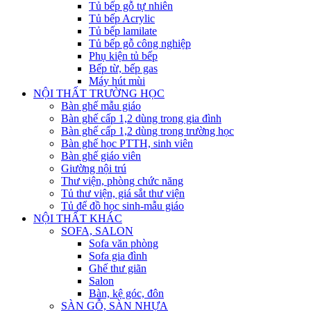
Tủ bếp gỗ tự nhiên
Tủ bếp Acrylic
Tủ bếp lamilate
Tủ bếp gỗ công nghiệp
Phụ kiện tủ bếp
Bếp từ, bếp gas
Máy hút mùi
NỘI THẤT TRƯỜNG HỌC
Bàn ghế mẫu giáo
Bàn ghế cấp 1,2 dùng trong gia đình
Bàn ghế cấp 1,2 dùng trong trường học
Bàn ghế học PTTH, sinh viên
Bàn ghế giáo viên
Giường nội trú
Thư viện, phòng chức năng
Tủ thư viện, giá sắt thư viện
Tủ để đồ học sinh-mẫu giáo
NỘI THẤT KHÁC
SOFA, SALON
Sofa văn phòng
Sofa gia đình
Ghế thư giãn
Salon
Bàn, kệ góc, đôn
SÀN GỖ, SÀN NHỰA