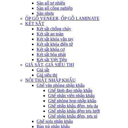
Sàn gỗ tự nhiên
Sàn gỗ công nghiệp
Sàn nhựa
ỐP GỖ VENEER, ỐP GỖ LAMINATE
KÉT SẮT
Két sắt chống cháy
Két sắt an toàn
Két sắt khóa vân tay
Két sắt khóa điện tử
Két sắt khóa cơ
Két sắt hòa phát
Két sắt Việt Tiệp
GIÁ SẮT, GIÁ SIÊU THỊ
Giá sắt
Giá siêu thị
NỘI THẤT NHẬP KHẨU
Ghế văn phòng nhập khẩu
Ghế lãnh đạo nhập khẩu
Ghế nhân viên nhập khẩu
Ghế phòng họp nhập khẩu
Ghế nhập khẩu đệm, tựa da
Ghế nhập khẩu đệm tựa lưới
Ghế nhập khẩu đệm, tựa nỉ
Ghế sofa nhập khẩu
Bàn trà nhập khẩu