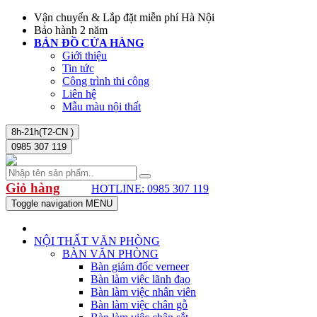
Vận chuyển & Lắp đặt miễn phí Hà Nội
Bảo hành 2 năm
BẢN ĐỒ CỬA HÀNG
Giới thiệu
Tin tức
Công trình thi công
Liên hệ
Mẫu màu nội thất
8h-21h(T2-CN )
0985 307 119
Giỏ hàng
HOTLINE: 0985 307 119
Toggle navigation
MENU
NỘI THẤT VĂN PHÒNG
BÀN VĂN PHÒNG
Bàn giám đốc verneer
Bàn làm việc lãnh đạo
Bàn làm việc nhân viên
Bàn làm việc chân gỗ