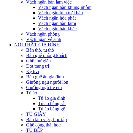
Vách ngăn bàn làm việc
Vách ngăn bàn khung nhôm
Vách ngăn trên mặt bàn
Vách ngăn hòa phát
Vách ngăn bàn fami
Vách ngăn bàn khác
Vách ngăn phòng
Vách ngăn vệ sinh
NỘI THẤT GIA ĐÌNH
Bàn thờ, tủ thờ
Bàn ghế phòng khách
Ghế thư giãn
Đợt trang trí
Kệ tivi
Bàn ghế ăn gia đình
Giường ngủ người lớn
Giường ngủ trẻ em
Tủ áo
Tủ áo gia đình
Tủ áo bằng sắt
Tủ áo bằng gỗ
TỦ GIẦY
Bàn làm việc, học tập
Ghế công thái học
TỦ BẾP