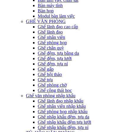
Bàn làm việc chân sắt
Bàn máy tính
Bàn họp
Modul bàn làm việc
GHẾ VĂN PHÒNG
Ghế lãnh đạo cao cấp
Ghế lãnh đạo
Ghế nhân viên
Ghế phòng họp
Ghế chân quỳ
Ghế đệm, tựa bằng da
Ghế đệm, tựa lưới
Ghế đệm, tựa nỉ
Ghế gấp
Ghế hội thảo
Ghế tựa
Ghế phòng chờ
Ghế công thái học
Ghế văn phòng nhập khẩu
Ghế lãnh đạo nhập khẩu
Ghế nhân viên nhập khẩu
Ghế phòng họp nhập khẩu
Ghế nhập khẩu đệm, tựa da
Ghế nhập khẩu đệm tựa lưới
Ghế nhập khẩu đệm, tựa nỉ