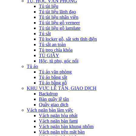
TỦ, HỘC VĂN PHÒNG
Tủ tài liệu
Tủ tài liệu lãnh đạo
Tủ tài liệu nhân viên
Tủ tài liệu gỗ verneer
Tủ tài liệu gỗ lamilate
Tủ sắt
Tủ locker gỗ, sắt sơn tĩnh điện
Tủ sắt an toàn
Tủ treo chìa khóa
TỦ GIẦY
Hộc, tủ phụ, góc nối
Tủ áo
Tủ áo văn phòng
Tủ áo bằng sắt
Tủ áo bằng gỗ
KHU VỰC LỄ TÂN, GIAO DỊCH
Backdrop
Bàn quầy lễ tân
Quầy giao dịch
Vách ngăn bàn làm việc
Vách ngăn hòa phát
Vách ngăn bàn fami
Vách ngăn bàn khung nhôm
Vách ngăn trên mặt bàn