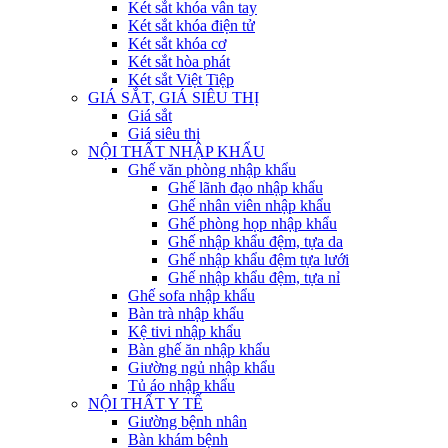
Két sắt khóa vân tay
Két sắt khóa điện tử
Két sắt khóa cơ
Két sắt hòa phát
Két sắt Việt Tiệp
GIÁ SẮT, GIÁ SIÊU THỊ
Giá sắt
Giá siêu thị
NỘI THẤT NHẬP KHẨU
Ghế văn phòng nhập khẩu
Ghế lãnh đạo nhập khẩu
Ghế nhân viên nhập khẩu
Ghế phòng họp nhập khẩu
Ghế nhập khẩu đệm, tựa da
Ghế nhập khẩu đệm tựa lưới
Ghế nhập khẩu đệm, tựa nỉ
Ghế sofa nhập khẩu
Bàn trà nhập khẩu
Kệ tivi nhập khẩu
Bàn ghế ăn nhập khẩu
Giường ngủ nhập khẩu
Tủ áo nhập khẩu
NỘI THẤT Y TẾ
Giường bệnh nhân
Bàn khám bệnh