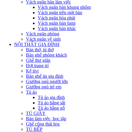
Vách ngăn bàn làm việc
Vách ngăn bàn khung nhôm
Vách ngăn trên mặt bàn
Vách ngăn hòa phát
Vách ngăn bàn fami
Vách ngăn bàn khác
Vách ngăn phòng
Vách ngăn vệ sinh
NỘI THẤT GIA ĐÌNH
Bàn thờ, tủ thờ
Bàn ghế phòng khách
Ghế thư giãn
Đợt trang trí
Kệ tivi
Bàn ghế ăn gia đình
Giường ngủ người lớn
Giường ngủ trẻ em
Tủ áo
Tủ áo gia đình
Tủ áo bằng sắt
Tủ áo bằng gỗ
TỦ GIẦY
Bàn làm việc, học tập
Ghế công thái học
TỦ BẾP