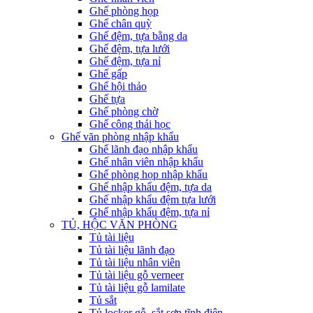
Ghế phòng họp
Ghế chân quỳ
Ghế đệm, tựa bằng da
Ghế đệm, tựa lưới
Ghế đệm, tựa nỉ
Ghế gấp
Ghế hội thảo
Ghế tựa
Ghế phòng chờ
Ghế công thái học
Ghế văn phòng nhập khẩu
Ghế lãnh đạo nhập khẩu
Ghế nhân viên nhập khẩu
Ghế phòng họp nhập khẩu
Ghế nhập khẩu đệm, tựa da
Ghế nhập khẩu đệm tựa lưới
Ghế nhập khẩu đệm, tựa nỉ
TỦ, HỘC VĂN PHÒNG
Tủ tài liệu
Tủ tài liệu lãnh đạo
Tủ tài liệu nhân viên
Tủ tài liệu gỗ verneer
Tủ tài liệu gỗ lamilate
Tủ sắt
Tủ locker gỗ, sắt sơn tĩnh điện