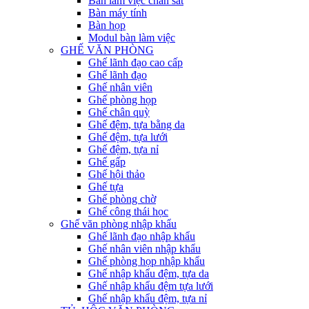
Bàn làm việc chân sắt
Bàn máy tính
Bàn họp
Modul bàn làm việc
GHẾ VĂN PHÒNG
Ghế lãnh đạo cao cấp
Ghế lãnh đạo
Ghế nhân viên
Ghế phòng họp
Ghế chân quỳ
Ghế đệm, tựa bằng da
Ghế đệm, tựa lưới
Ghế đệm, tựa nỉ
Ghế gấp
Ghế hội thảo
Ghế tựa
Ghế phòng chờ
Ghế công thái học
Ghế văn phòng nhập khẩu
Ghế lãnh đạo nhập khẩu
Ghế nhân viên nhập khẩu
Ghế phòng họp nhập khẩu
Ghế nhập khẩu đệm, tựa da
Ghế nhập khẩu đệm tựa lưới
Ghế nhập khẩu đệm, tựa nỉ