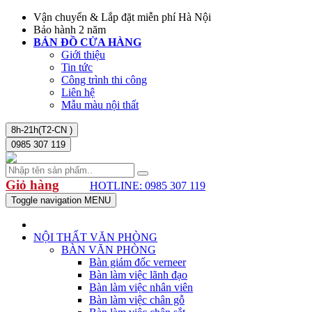
Vận chuyển & Lắp đặt miễn phí Hà Nội
Bảo hành 2 năm
BẢN ĐỒ CỬA HÀNG
Giới thiệu
Tin tức
Công trình thi công
Liên hệ
Mẫu màu nội thất
8h-21h(T2-CN )
0985 307 119
Giỏ hàng
HOTLINE: 0985 307 119
Toggle navigation
MENU
NỘI THẤT VĂN PHÒNG
BÀN VĂN PHÒNG
Bàn giám đốc verneer
Bàn làm việc lãnh đạo
Bàn làm việc nhân viên
Bàn làm việc chân gỗ