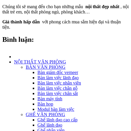
Chúng tôi sẽ mang đến cho bạn những mẫu
nội thất đẹp nhất
, nội
thất trẻ em, nội thất phòng ngủ, phòng khách…
Giá thành hấp dẫn
với phong cách mua sắm hiện đại và thuận
tiện.
Bình luận:
NỘI THẤT VĂN PHÒNG
BÀN VĂN PHÒNG
Bàn giám đốc verneer
Bàn làm việc lãnh đạo
Bàn làm việc nhân viên
Bàn làm việc chân gỗ
Bàn làm việc chân sắt
Bàn máy tính
Bàn họp
Modul bàn làm việc
GHẾ VĂN PHÒNG
Ghế lãnh đạo cao cấp
Ghế lãnh đạo
Ghế nhân viên