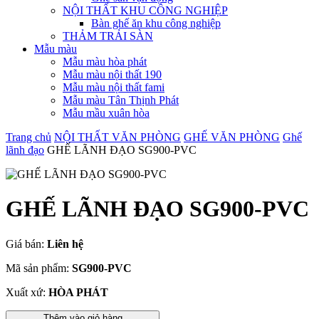
NỘI THẤT KHU CÔNG NGHIỆP
Bàn ghế ăn khu công nghiệp
THẢM TRẢI SÀN
Mẫu màu
Mẫu màu hòa phát
Mẫu màu nội thất 190
Mẫu màu nội thất fami
Mẫu màu Tân Thịnh Phát
Mẫu mầu xuân hòa
Trang chủ
NỘI THẤT VĂN PHÒNG
GHẾ VĂN PHÒNG
Ghế
lãnh đạo
GHẾ LÃNH ĐẠO SG900-PVC
GHẾ LÃNH ĐẠO SG900-PVC
Giá bán:
Liên hệ
Mã sản phẩm:
SG900-PVC
Xuất xứ:
HÒA PHÁT
Thêm vào giỏ hàng