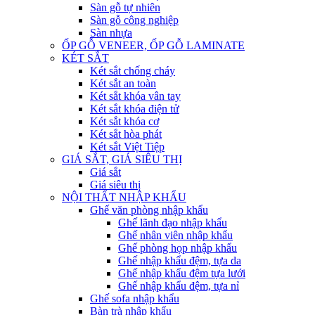
Sàn gỗ tự nhiên
Sàn gỗ công nghiệp
Sàn nhựa
ỐP GỖ VENEER, ỐP GỖ LAMINATE
KÉT SẮT
Két sắt chống cháy
Két sắt an toàn
Két sắt khóa vân tay
Két sắt khóa điện tử
Két sắt khóa cơ
Két sắt hòa phát
Két sắt Việt Tiệp
GIÁ SẮT, GIÁ SIÊU THỊ
Giá sắt
Giá siêu thị
NỘI THẤT NHẬP KHẨU
Ghế văn phòng nhập khẩu
Ghế lãnh đạo nhập khẩu
Ghế nhân viên nhập khẩu
Ghế phòng họp nhập khẩu
Ghế nhập khẩu đệm, tựa da
Ghế nhập khẩu đệm tựa lưới
Ghế nhập khẩu đệm, tựa nỉ
Ghế sofa nhập khẩu
Bàn trà nhập khẩu