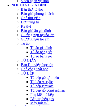
Vách ngăn vệ sinh
NỘI THẤT GIA ĐÌNH
Bàn thờ, tủ thờ
Bàn ghế phòng khách
Ghế thư giãn
Đợt trang trí
Kệ tivi
Bàn ghế ăn gia đình
Giường ngủ người lớn
Giường ngủ trẻ em
Tủ áo
Tủ áo gia đình
Tủ áo bằng sắt
Tủ áo bằng gỗ
TỦ GIẦY
Bàn làm việc, học tập
Ghế công thái học
TỦ BẾP
Tủ bếp gỗ tự nhiên
Tủ bếp Acrylic
Tủ bếp lamilate
Tủ bếp gỗ công nghiệp
Phụ kiện tủ bếp
Bếp từ, bếp gas
Máy hút mùi