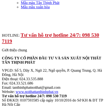
Mẫu màu Tân Thịnh Phát
Mẫu mầu xuân hòa
Tư vấn hỗ trợ hotline 24/7: 098 530
HOTLINE:
7119
Giới thiệu chung
CÔNG TY CỔ PHẦN ĐẦU TƯ VÀ SẢN XUẤT NỘI THẤT
TÂN THỊNH PHÁT
VPGD: Số 5, Dãy X, Ngõ 22, Ngô quyền, P. Quang Trung, Q. Hà
Đông, Hà Nội
Điện thoại: 024.33.535.888
Fax: 024.33.521.686
Email: tanthinhphatnoithat@gmail.com
Website:
www.noithattanthinhphat.vn
Tư vấn hỗ trợ hotline 24/7: 098 530 7119
Số ĐKKD: 0107593585 cấp ngày 10/10/2016 do Sở KH & ĐT TP
Hà Nội Cấp