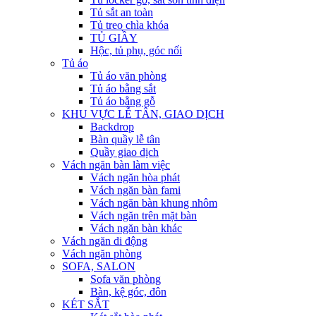
Tủ sắt an toàn
Tủ treo chìa khóa
TỦ GIẦY
Hộc, tủ phụ, góc nối
Tủ áo
Tủ áo văn phòng
Tủ áo bằng sắt
Tủ áo bằng gỗ
KHU VỰC LỄ TÂN, GIAO DỊCH
Backdrop
Bàn quầy lễ tân
Quầy giao dịch
Vách ngăn bàn làm việc
Vách ngăn hòa phát
Vách ngăn bàn fami
Vách ngăn bàn khung nhôm
Vách ngăn trên mặt bàn
Vách ngăn bàn khác
Vách ngăn di động
Vách ngăn phòng
SOFA, SALON
Sofa văn phòng
Bàn, kệ góc, đôn
KÉT SẮT