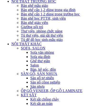
NỘI THẤT TRƯỜNG HỌC
Bàn ghế mẫu giáo
Bàn ghế cấp 1,2 dùng trong gia đình
Bàn ghế cấp 1,2 dùng trong trường học
Bàn ghế học PTTH, sinh viên
Bàn ghế giáo viên
Giường nội trú
Thư viện, phòng chức năng
Tủ thư viện, giá sắt thư viện
Tủ để đồ học sinh-mẫu giáo
NỘI THẤT KHÁC
SOFA, SALON
Sofa văn phòng
Sofa gia đình
Ghế thư giãn
Salon
Bàn, kệ góc, đôn
SÀN GỖ, SÀN NHỰA
Sàn gỗ tự nhiên
Sàn gỗ công nghiệp
Sàn nhựa
ỐP GỖ VENEER, ỐP GỖ LAMINATE
KÉT SẮT
Két sắt chống cháy
Két sắt an toàn