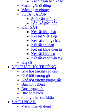
Vách ngăn bàn khác
Vách ngăn di động
Vách ngăn phòng
SOFA, SALON
Sofa văn phòng
Bàn, kệ góc, đôn
KÉT SẮT
Két sắt hòa phát
Két sắt Việt Tiệp
Két sắt chống cháy
Két sắt an toàn
Két sắt khóa điện tử
Két sắt khóa cơ
Két sắt khóa vân tay
Giá sắt
NỘI THẤT HỘI TRƯỜNG
Ghế hội trường cao cấp
Ghế hội trường gỗ
Ghế hội trường khung sắt
Bàn hội trường
Bục tượng bác
Bục phát biểu
Phông, rèm sân khấu
VÁCH NGĂN
Vách ngăn di động