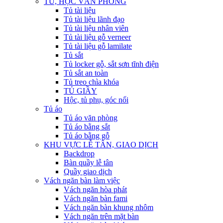
TỦ, HỘC VĂN PHÒNG
Tủ tài liệu
Tủ tài liệu lãnh đạo
Tủ tài liệu nhân viên
Tủ tài liệu gỗ verneer
Tủ tài liệu gỗ lamilate
Tủ sắt
Tủ locker gỗ, sắt sơn tĩnh điện
Tủ sắt an toàn
Tủ treo chìa khóa
TỦ GIẦY
Hộc, tủ phụ, góc nối
Tủ áo
Tủ áo văn phòng
Tủ áo bằng sắt
Tủ áo bằng gỗ
KHU VỰC LỄ TÂN, GIAO DỊCH
Backdrop
Bàn quầy lễ tân
Quầy giao dịch
Vách ngăn bàn làm việc
Vách ngăn hòa phát
Vách ngăn bàn fami
Vách ngăn bàn khung nhôm
Vách ngăn trên mặt bàn