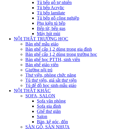
Tủ bếp gỗ tự nhiên
Tủ bếp Acrylic
Tủ bếp lamilate
Tủ bếp gỗ công nghiệp
Phụ kiện tủ bếp
Bếp từ, bếp gas
Máy hút mùi
NỘI THẤT TRƯỜNG HỌC
Bàn ghế mẫu giáo
Bàn ghế cấp 1,2 dùng trong gia đình
Bàn ghế cấp 1,2 dùng trong trường học
Bàn ghế học PTTH, sinh viên
Bàn ghế giáo viên
Giường nội trú
Thư viện, phòng chức năng
Tủ thư viện, giá sắt thư viện
Tủ để đồ học sinh-mẫu giáo
NỘI THẤT KHÁC
SOFA, SALON
Sofa văn phòng
Sofa gia đình
Ghế thư giãn
Salon
Bàn, kệ góc, đôn
SÀN GỖ, SÀN NHỰA