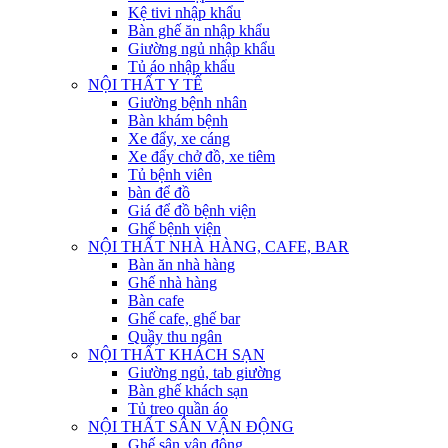
Kệ tivi nhập khẩu
Bàn ghế ăn nhập khẩu
Giường ngủ nhập khẩu
Tủ áo nhập khẩu
NỘI THẤT Y TẾ
Giường bệnh nhân
Bàn khám bệnh
Xe đẩy, xe cáng
Xe đẩy chở đồ, xe tiêm
Tủ bệnh viên
bàn để đồ
Giá để đồ bệnh viện
Ghế bệnh viện
NỘI THẤT NHÀ HÀNG, CAFE, BAR
Bàn ăn nhà hàng
Ghế nhà hàng
Bàn cafe
Ghế cafe, ghế bar
Quầy thu ngân
NỘI THẤT KHÁCH SẠN
Giường ngủ, tab giường
Bàn ghế khách sạn
Tủ treo quần áo
NỘI THẤT SÂN VẬN ĐỘNG
Ghế sân vận động