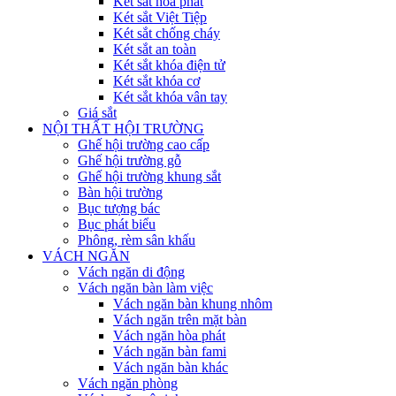
Két sắt hòa phát
Két sắt Việt Tiệp
Két sắt chống cháy
Két sắt an toàn
Két sắt khóa điện tử
Két sắt khóa cơ
Két sắt khóa vân tay
Giá sắt
NỘI THẤT HỘI TRƯỜNG
Ghế hội trường cao cấp
Ghế hội trường gỗ
Ghế hội trường khung sắt
Bàn hội trường
Bục tượng bác
Bục phát biểu
Phông, rèm sân khấu
VÁCH NGĂN
Vách ngăn di động
Vách ngăn bàn làm việc
Vách ngăn bàn khung nhôm
Vách ngăn trên mặt bàn
Vách ngăn hòa phát
Vách ngăn bàn fami
Vách ngăn bàn khác
Vách ngăn phòng