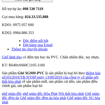
Hỗ trợ dự án:
098 530 7119
Gọi mua hàng:
024.33.535.888
KD01: 0975 057 600
KD02: 0984.886.353
Đặc điểm nổi bật
Đặt hàng qua Email
Thông tin chuyển khoản
Ghế lãnh đạo
có đệm tựa bọc da PVC. Chân nhôm đúc, tay nhựa.
KT: R640xS660C1105-1160
Sản phầm
Ghế SG900-PVC
là sản phẩm bị loại bỏ theo
thông báo
số103/2019/TB-NTHP ngày 13/09/2019 của công ty cổ phần nội
thất hòa phát
về sản phẩm mới, sản phẩm cải tiến, sản phẩm điều
chỉnh giá, sản phẩm loại bỏ
ghế giám đốc
ghế giám đốc Hòa Phát
Nội thất hòa phát
Ghế giám
đốc đệm da
Ghế giám đốc đệm da hòa phát
Ghế giám đốc SG hòa
phát