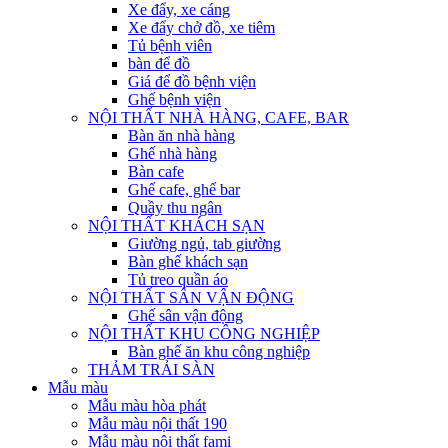
Xe đẩy, xe cáng
Xe đẩy chở đồ, xe tiêm
Tủ bệnh viên
bàn để đồ
Giá để đồ bệnh viện
Ghế bệnh viện
NỘI THẤT NHÀ HÀNG, CAFE, BAR
Bàn ăn nhà hàng
Ghế nhà hàng
Bàn cafe
Ghế cafe, ghế bar
Quầy thu ngân
NỘI THẤT KHÁCH SẠN
Giường ngủ, tab giường
Bàn ghế khách sạn
Tủ treo quần áo
NỘI THẤT SÂN VẬN ĐỘNG
Ghế sân vận động
NỘI THẤT KHU CÔNG NGHIỆP
Bàn ghế ăn khu công nghiệp
THẢM TRẢI SÀN
Mẫu màu
Mẫu màu hòa phát
Mẫu màu nội thất 190
Mẫu màu nội thất fami