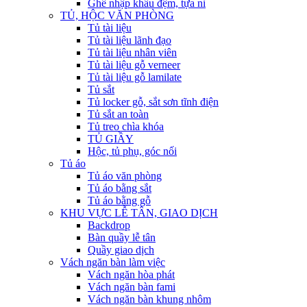
Ghế nhập khẩu đệm, tựa nỉ
TỦ, HỘC VĂN PHÒNG
Tủ tài liệu
Tủ tài liệu lãnh đạo
Tủ tài liệu nhân viên
Tủ tài liệu gỗ verneer
Tủ tài liệu gỗ lamilate
Tủ sắt
Tủ locker gỗ, sắt sơn tĩnh điện
Tủ sắt an toàn
Tủ treo chìa khóa
TỦ GIẦY
Hộc, tủ phụ, góc nối
Tủ áo
Tủ áo văn phòng
Tủ áo bằng sắt
Tủ áo bằng gỗ
KHU VỰC LỄ TÂN, GIAO DỊCH
Backdrop
Bàn quầy lễ tân
Quầy giao dịch
Vách ngăn bàn làm việc
Vách ngăn hòa phát
Vách ngăn bàn fami
Vách ngăn bàn khung nhôm