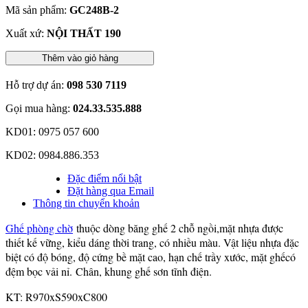
Mã sản phẩm:
GC248B-2
Xuất xứ:
NỘI THẤT 190
Thêm vào giỏ hàng
Hỗ trợ dự án:
098 530 7119
Gọi mua hàng:
024.33.535.888
KD01: 0975 057 600
KD02: 0984.886.353
Đặc điểm nổi bật
Đặt hàng qua Email
Thông tin chuyển khoản
Ghế phòng chờ
thuộc dòng băng ghế 2 chỗ ngồi,mặt nhựa được
thiết kế vững, kiểu dáng thời trang, có nhiều màu. Vật liệu nhựa đặc
biệt có độ bóng, độ cứng bề mặt cao, hạn chế trầy xước, mặt ghếcó
đệm bọc vải nỉ. Chân, khung ghế sơn tĩnh điện.
KT: R970xS590xC800