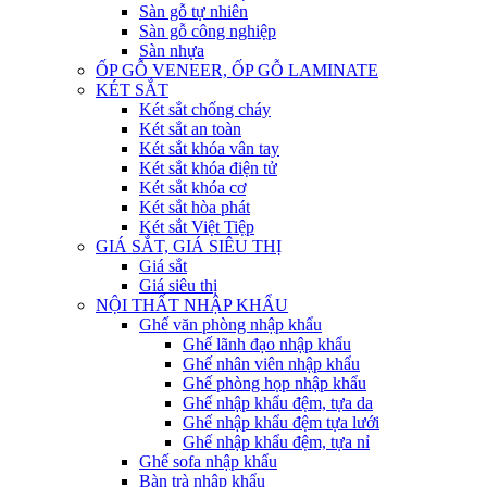
Sàn gỗ tự nhiên
Sàn gỗ công nghiệp
Sàn nhựa
ỐP GỖ VENEER, ỐP GỖ LAMINATE
KÉT SẮT
Két sắt chống cháy
Két sắt an toàn
Két sắt khóa vân tay
Két sắt khóa điện tử
Két sắt khóa cơ
Két sắt hòa phát
Két sắt Việt Tiệp
GIÁ SẮT, GIÁ SIÊU THỊ
Giá sắt
Giá siêu thị
NỘI THẤT NHẬP KHẨU
Ghế văn phòng nhập khẩu
Ghế lãnh đạo nhập khẩu
Ghế nhân viên nhập khẩu
Ghế phòng họp nhập khẩu
Ghế nhập khẩu đệm, tựa da
Ghế nhập khẩu đệm tựa lưới
Ghế nhập khẩu đệm, tựa nỉ
Ghế sofa nhập khẩu
Bàn trà nhập khẩu