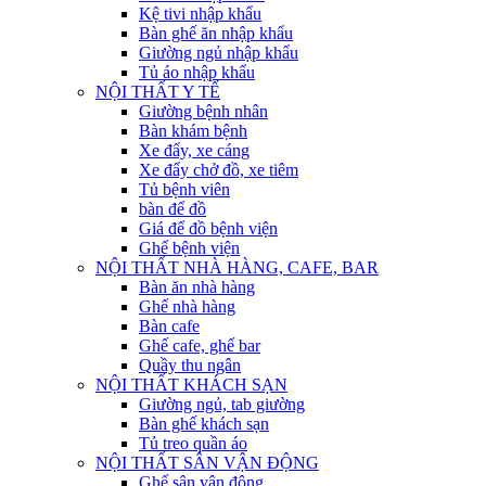
Kệ tivi nhập khẩu
Bàn ghế ăn nhập khẩu
Giường ngủ nhập khẩu
Tủ áo nhập khẩu
NỘI THẤT Y TẾ
Giường bệnh nhân
Bàn khám bệnh
Xe đẩy, xe cáng
Xe đẩy chở đồ, xe tiêm
Tủ bệnh viên
bàn để đồ
Giá để đồ bệnh viện
Ghế bệnh viện
NỘI THẤT NHÀ HÀNG, CAFE, BAR
Bàn ăn nhà hàng
Ghế nhà hàng
Bàn cafe
Ghế cafe, ghế bar
Quầy thu ngân
NỘI THẤT KHÁCH SẠN
Giường ngủ, tab giường
Bàn ghế khách sạn
Tủ treo quần áo
NỘI THẤT SÂN VẬN ĐỘNG
Ghế sân vận động