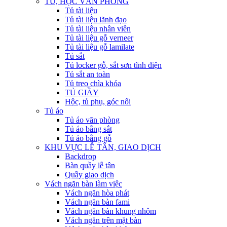
TỦ, HỘC VĂN PHÒNG
Tủ tài liệu
Tủ tài liệu lãnh đạo
Tủ tài liệu nhân viên
Tủ tài liệu gỗ verneer
Tủ tài liệu gỗ lamilate
Tủ sắt
Tủ locker gỗ, sắt sơn tĩnh điện
Tủ sắt an toàn
Tủ treo chìa khóa
TỦ GIẦY
Hộc, tủ phụ, góc nối
Tủ áo
Tủ áo văn phòng
Tủ áo bằng sắt
Tủ áo bằng gỗ
KHU VỰC LỄ TÂN, GIAO DỊCH
Backdrop
Bàn quầy lễ tân
Quầy giao dịch
Vách ngăn bàn làm việc
Vách ngăn hòa phát
Vách ngăn bàn fami
Vách ngăn bàn khung nhôm
Vách ngăn trên mặt bàn