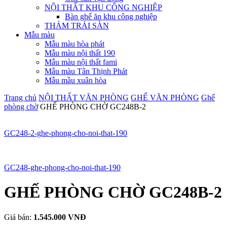
NỘI THẤT KHU CÔNG NGHIỆP
Bàn ghế ăn khu công nghiệp
THẢM TRẢI SÀN
Mẫu màu
Mẫu màu hòa phát
Mẫu màu nội thất 190
Mẫu màu nội thất fami
Mẫu màu Tân Thịnh Phát
Mẫu mầu xuân hòa
Trang chủ
NỘI THẤT VĂN PHÒNG
GHẾ VĂN PHÒNG
Ghế
phòng chờ
GHẾ PHÒNG CHỜ GC248B-2
GC248-2-ghe-phong-cho-noi-that-190
GC248-ghe-phong-cho-noi-that-190
GHẾ PHÒNG CHỜ GC248B-2
Giá bán:
1.545.000 VNĐ