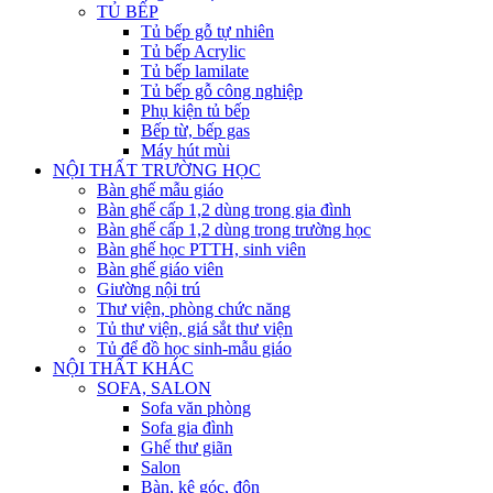
TỦ BẾP
Tủ bếp gỗ tự nhiên
Tủ bếp Acrylic
Tủ bếp lamilate
Tủ bếp gỗ công nghiệp
Phụ kiện tủ bếp
Bếp từ, bếp gas
Máy hút mùi
NỘI THẤT TRƯỜNG HỌC
Bàn ghế mẫu giáo
Bàn ghế cấp 1,2 dùng trong gia đình
Bàn ghế cấp 1,2 dùng trong trường học
Bàn ghế học PTTH, sinh viên
Bàn ghế giáo viên
Giường nội trú
Thư viện, phòng chức năng
Tủ thư viện, giá sắt thư viện
Tủ để đồ học sinh-mẫu giáo
NỘI THẤT KHÁC
SOFA, SALON
Sofa văn phòng
Sofa gia đình
Ghế thư giãn
Salon
Bàn, kệ góc, đôn