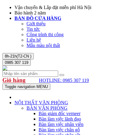
Vận chuyển & Lắp đặt miễn phí Hà Nội
Bảo hành 2 năm
BẢN ĐỒ CỬA HÀNG
Giới thiệu
Tin tức
Công trình thi công
Liên hệ
Mẫu màu nội thất
8h-21h(T2-CN )
0985 307 119
Giỏ hàng
HOTLINE: 0985 307 119
Toggle navigation
MENU
NỘI THẤT VĂN PHÒNG
BÀN VĂN PHÒNG
Bàn giám đốc verneer
Bàn làm việc lãnh đạo
Bàn làm việc nhân viên
Bàn làm việc chân gỗ