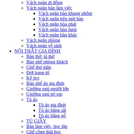
Vách ngăn di động
Vách ngăn bàn làm việc
Vách ngăn bàn khung nhôm
Vách ngăn trên mặt bàn
Vách ngăn hòa phát
Vách ngăn bàn fami
Vách ngăn bàn khác
Vách ngăn phòng
Vách ngăn vệ sinh
NỘI THẤT GIA ĐÌNH
Bàn thờ, tủ thờ
Bàn ghế phòng khách
Ghế thư giãn
Đợt trang trí
Kệ tivi
Bàn ghế ăn gia đình
Giường ngủ người lớn
Giường ngủ trẻ em
Tủ áo
Tủ áo gia đình
Tủ áo bằng sắt
Tủ áo bằng gỗ
TỦ GIẦY
Bàn làm việc, học tập
Ghế công thái học