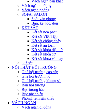
Vách ngăn bàn khác
Vách ngăn di động
Vách ngăn phòng
SOFA, SALON
Sofa văn phòng
Bàn, kệ góc, đôn
KÉT SẮT
Két sắt hòa phát
Két sắt Việt Tiệp
Két sắt chống cháy
Két sắt an toàn
Két sắt khóa điện tử
Két sắt khóa cơ
Két sắt khóa vân tay
Giá sắt
NỘI THẤT HỘI TRƯỜNG
Ghế hội trường cao cấp
Ghế hội trường gỗ
Ghế hội trường khung sắt
Bàn hội trường
Bục tượng bác
Bục phát biểu
Phông, rèm sân khấu
VÁCH NGĂN
Vách ngăn di động