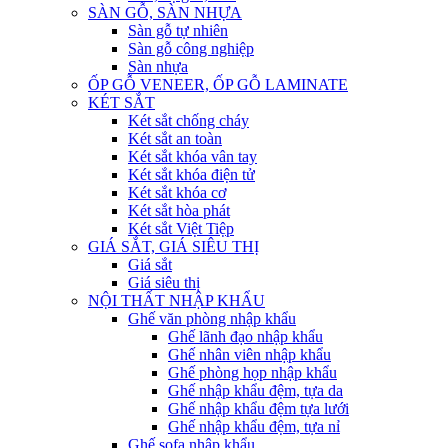
SÀN GỖ, SÀN NHỰA
Sàn gỗ tự nhiên
Sàn gỗ công nghiệp
Sàn nhựa
ỐP GỖ VENEER, ỐP GỖ LAMINATE
KÉT SẮT
Két sắt chống cháy
Két sắt an toàn
Két sắt khóa vân tay
Két sắt khóa điện tử
Két sắt khóa cơ
Két sắt hòa phát
Két sắt Việt Tiệp
GIÁ SẮT, GIÁ SIÊU THỊ
Giá sắt
Giá siêu thị
NỘI THẤT NHẬP KHẨU
Ghế văn phòng nhập khẩu
Ghế lãnh đạo nhập khẩu
Ghế nhân viên nhập khẩu
Ghế phòng họp nhập khẩu
Ghế nhập khẩu đệm, tựa da
Ghế nhập khẩu đệm tựa lưới
Ghế nhập khẩu đệm, tựa nỉ
Ghế sofa nhập khẩu