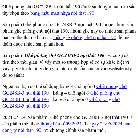
Ghế phòng chờ GC248B-2 nội thất 190 được sử dụng nhựa màu sắc
tùy chọn theo
bảng mẫu màu nhựa nội thất 190
Sản phẩm Ghế phòng chờ GC248B-2 nội thất 190 thuộc nhóm sản
phẩm ghế phòng chờ nội thất 190, nhóm ghế này có nhiều sản phẩm
bạn có thể tham khảo các
mẫu ghế phòng chờ nội thất 190
để biết
thêm được nhiều sản phẩm hơn.
Sản phẩm
Ghế phòng chờ GC248B-2 nội thất 190
sẽ có sự cải
tiến theo thời gian, vì vậy một số trường hợp sẽ có sự khác biệt vì
vậy quý khách lưu ý đơn giá, hình ảnh cần căn cứ vào website này
để so sánh:
Ngoài ra, bạn có thể sử dụng băng 3 chỗ ngồi ở
Ghế phòng chờ
GC248B-3 nội thất 190
, Băng 4 chỗ ngồi ở
Ghế phòng chờ
GC248B-4 nội thất 190
, băng 5 chỗ ngồi ở
Ghế phòng chờ
GC248B-5 nội thất 190
.
2024-05-29: Sản phầm Ghế phòng chờ GC248B-2 nội thất 190 là
sản phẩm mới theo
thông báo số09.2024TB ngày 24/05/2024 của
công ty nội thất 190
về chương chình sản phẩm mới.