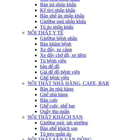
Bàn trà nhập khẩu
Kệ tivi nhập khẩu
Bàn ghế ăn nhập khẩu
Giường ngủ nhập khẩu
Tủ áo nhập khẩu
NỘI THẤT Y TẾ
Giường bệnh nhân
Bàn khám bệnh
Xe đẩy, xe cáng
Xe đẩy chở đồ, xe tiêm
Tủ bệnh viên
bàn để đồ
Giá để đồ bệnh viện
Ghế bệnh viện
NỘI THẤT NHÀ HÀNG, CAFE, BAR
Bàn ăn nhà hàng
Ghế nhà hàng
Bàn cafe
Ghế cafe, ghế bar
Quầy thu ngân
NỘI THẤT KHÁCH SẠN
Giường ngủ, tab giường
Bàn ghế khách sạn
Tủ treo quần áo
NỘI THẤT SÂN VẬN ĐỘNG