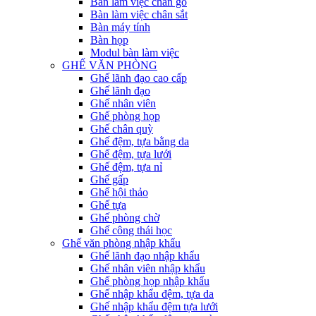
Bàn làm việc chân gỗ
Bàn làm việc chân sắt
Bàn máy tính
Bàn họp
Modul bàn làm việc
GHẾ VĂN PHÒNG
Ghế lãnh đạo cao cấp
Ghế lãnh đạo
Ghế nhân viên
Ghế phòng họp
Ghế chân quỳ
Ghế đệm, tựa bằng da
Ghế đệm, tựa lưới
Ghế đệm, tựa nỉ
Ghế gấp
Ghế hội thảo
Ghế tựa
Ghế phòng chờ
Ghế công thái học
Ghế văn phòng nhập khẩu
Ghế lãnh đạo nhập khẩu
Ghế nhân viên nhập khẩu
Ghế phòng họp nhập khẩu
Ghế nhập khẩu đệm, tựa da
Ghế nhập khẩu đệm tựa lưới