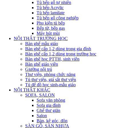
Tủ bếp gỗ tự nhiên
Tủ bếp Acrylic
Tủ bếp lamilate
Tủ bếp gỗ công nghiệp
Phụ kiện tủ bếp
Bếp từ, bếp gas
Máy hút mùi
NỘI THẤT TRƯỜNG HỌC
Bàn ghế mẫu giáo
Bàn ghế cấp 1,2 dùng trong gia đình
Bàn ghế cấp 1,2 dùng trong trường học
Bàn ghế học PTTH, sinh viên
Bàn ghế giáo viên
Giường nội trú
Thư viện, phòng chức năng
Tủ thư viện, giá sắt thư viện
Tủ để đồ học sinh-mẫu giáo
NỘI THẤT KHÁC
SOFA, SALON
Sofa văn phòng
Sofa gia đình
Ghế thư giãn
Salon
Bàn, kệ góc, đôn
SÀN GỖ, SÀN NHỰA