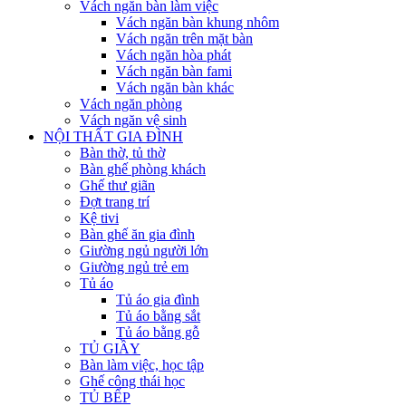
Vách ngăn bàn làm việc
Vách ngăn bàn khung nhôm
Vách ngăn trên mặt bàn
Vách ngăn hòa phát
Vách ngăn bàn fami
Vách ngăn bàn khác
Vách ngăn phòng
Vách ngăn vệ sinh
NỘI THẤT GIA ĐÌNH
Bàn thờ, tủ thờ
Bàn ghế phòng khách
Ghế thư giãn
Đợt trang trí
Kệ tivi
Bàn ghế ăn gia đình
Giường ngủ người lớn
Giường ngủ trẻ em
Tủ áo
Tủ áo gia đình
Tủ áo bằng sắt
Tủ áo bằng gỗ
TỦ GIẦY
Bàn làm việc, học tập
Ghế công thái học
TỦ BẾP