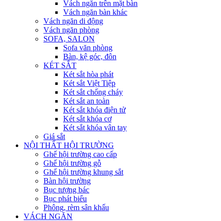
Vách ngăn trên mặt bàn
Vách ngăn bàn khác
Vách ngăn di động
Vách ngăn phòng
SOFA, SALON
Sofa văn phòng
Bàn, kệ góc, đôn
KÉT SẮT
Két sắt hòa phát
Két sắt Việt Tiệp
Két sắt chống cháy
Két sắt an toàn
Két sắt khóa điện tử
Két sắt khóa cơ
Két sắt khóa vân tay
Giá sắt
NỘI THẤT HỘI TRƯỜNG
Ghế hội trường cao cấp
Ghế hội trường gỗ
Ghế hội trường khung sắt
Bàn hội trường
Bục tượng bác
Bục phát biểu
Phông, rèm sân khấu
VÁCH NGĂN