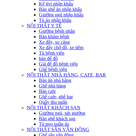
Kệ tivi nhập khẩu
Bàn ghế ăn nhập khẩu
Giường ngủ nhập khẩu
Tủ áo nhập khẩu
NỘI THẤT Y TẾ
Giường bệnh nhân
Bàn khám bệnh
Xe đẩy, xe cáng
Xe đẩy chở đồ, xe tiêm
Tủ bệnh viên
bàn để đồ
Giá để đồ bệnh viện
Ghế bệnh viện
NỘI THẤT NHÀ HÀNG, CAFE, BAR
Bàn ăn nhà hàng
Ghế nhà hàng
Bàn cafe
Ghế cafe, ghế bar
Quầy thu ngân
NỘI THẤT KHÁCH SẠN
Giường ngủ, tab giường
Bàn ghế khách sạn
Tủ treo quần áo
NỘI THẤT SÂN VẬN ĐỘNG
Ghế sân vận động