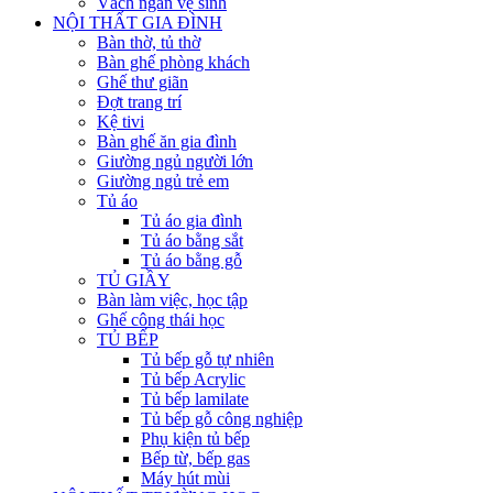
Vách ngăn vệ sinh
NỘI THẤT GIA ĐÌNH
Bàn thờ, tủ thờ
Bàn ghế phòng khách
Ghế thư giãn
Đợt trang trí
Kệ tivi
Bàn ghế ăn gia đình
Giường ngủ người lớn
Giường ngủ trẻ em
Tủ áo
Tủ áo gia đình
Tủ áo bằng sắt
Tủ áo bằng gỗ
TỦ GIẦY
Bàn làm việc, học tập
Ghế công thái học
TỦ BẾP
Tủ bếp gỗ tự nhiên
Tủ bếp Acrylic
Tủ bếp lamilate
Tủ bếp gỗ công nghiệp
Phụ kiện tủ bếp
Bếp từ, bếp gas
Máy hút mùi