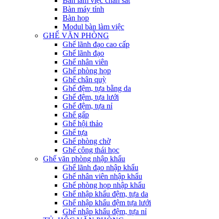
Bàn làm việc chân sắt
Bàn máy tính
Bàn họp
Modul bàn làm việc
GHẾ VĂN PHÒNG
Ghế lãnh đạo cao cấp
Ghế lãnh đạo
Ghế nhân viên
Ghế phòng họp
Ghế chân quỳ
Ghế đệm, tựa bằng da
Ghế đệm, tựa lưới
Ghế đệm, tựa nỉ
Ghế gấp
Ghế hội thảo
Ghế tựa
Ghế phòng chờ
Ghế công thái học
Ghế văn phòng nhập khẩu
Ghế lãnh đạo nhập khẩu
Ghế nhân viên nhập khẩu
Ghế phòng họp nhập khẩu
Ghế nhập khẩu đệm, tựa da
Ghế nhập khẩu đệm tựa lưới
Ghế nhập khẩu đệm, tựa nỉ