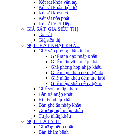
Két sắt khóa vân tay
Két sắt khóa điện tử
Két sắt khóa cơ
Két sắt hòa phát
Két sắt Việt Tiệp
GIÁ SẮT, GIÁ SIÊU THỊ
Giá sắt
Giá siêu thị
NỘI THẤT NHẬP KHẨU
Ghế văn phòng nhập khẩu
Ghế lãnh đạo nhập khẩu
Ghế nhân viên nhập khẩu
Ghế phòng họp nhập khẩu
Ghế nhập khẩu đệm, tựa da
Ghế nhập khẩu đệm tựa lưới
Ghế nhập khẩu đệm, tựa nỉ
Ghế sofa nhập khẩu
Bàn trà nhập khẩu
Kệ tivi nhập khẩu
Bàn ghế ăn nhập khẩu
Giường ngủ nhập khẩu
Tủ áo nhập khẩu
NỘI THẤT Y TẾ
Giường bệnh nhân
Bàn khám bệnh