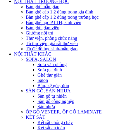
NỘI THẤT TRƯỜNG HỌC
Bàn ghế mẫu giáo
Bàn ghế cấp 1,2 dùng trong gia đình
Bàn ghế cấp 1,2 dùng trong trường học
Bàn ghế học PTTH, sinh viên
Bàn ghế giáo viên
Giường nội trú
Thư viện, phòng chức năng
Tủ thư viện, giá sắt thư viện
Tủ để đồ học sinh-mẫu giáo
NỘI THẤT KHÁC
SOFA, SALON
Sofa văn phòng
Sofa gia đình
Ghế thư giãn
Salon
Bàn, kệ góc, đôn
SÀN GỖ, SÀN NHỰA
Sàn gỗ tự nhiên
Sàn gỗ công nghiệp
Sàn nhựa
ỐP GỖ VENEER, ỐP GỖ LAMINATE
KÉT SẮT
Két sắt chống cháy
Két sắt an toàn