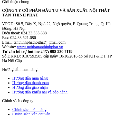
Giới thiệu chung
CÔNG TY CỔ PHẦN ĐẦU TƯ VÀ SẢN XUẤT NỘI THẤT
TÂN THỊNH PHÁT
VPGD: Số 5, Dãy X, Ngõ 22, Ngô quyền, P. Quang Trung, Q. Hà
Đông, Hà Nội
Điện thoại: 024.33.535.888
Fax: 024.33.521.686
Email: tanthinhphatnoithat@gmail.com
Website:
www.noithattanthinhphat.vn
Tư vấn hỗ trợ hotline 24/7: 098 530 7119
Số ĐKKD: 0107593585 cấp ngày 10/10/2016 do Sở KH & ĐT TP
Hà Nội Cấp
Hướng dẫn mua hàng
Hướng dẫn mua hàng
Hướng dẫn thanh toán
Hướng dẫn giao nhận
Hướng dẫn khiếu nại và bảo hành
Chính sách công ty
Chính sách bán hàng
Chính sách vận chuyển