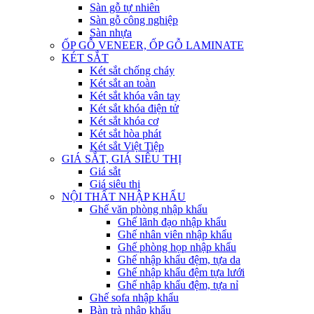
Sàn gỗ tự nhiên
Sàn gỗ công nghiệp
Sàn nhựa
ỐP GỖ VENEER, ỐP GỖ LAMINATE
KÉT SẮT
Két sắt chống cháy
Két sắt an toàn
Két sắt khóa vân tay
Két sắt khóa điện tử
Két sắt khóa cơ
Két sắt hòa phát
Két sắt Việt Tiệp
GIÁ SẮT, GIÁ SIÊU THỊ
Giá sắt
Giá siêu thị
NỘI THẤT NHẬP KHẨU
Ghế văn phòng nhập khẩu
Ghế lãnh đạo nhập khẩu
Ghế nhân viên nhập khẩu
Ghế phòng họp nhập khẩu
Ghế nhập khẩu đệm, tựa da
Ghế nhập khẩu đệm tựa lưới
Ghế nhập khẩu đệm, tựa nỉ
Ghế sofa nhập khẩu
Bàn trà nhập khẩu