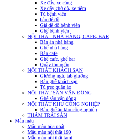
Xe đẩy, xe cáng
Xe đẩy chở đồ, xe tiêm
Tủ bệnh viên
bàn để đồ
Giá để đồ bệnh viện
Ghế bệnh viện
NỘI THẤT NHÀ HÀNG, CAFE, BAR
Bàn ăn nhà hàng
Ghế nhà hàng
Bàn cafe
Ghế cafe, ghế bar
Quầy thu ngân
NỘI THẤT KHÁCH SẠN
Giường ngủ, tab giường
Bàn ghế khách sạn
Tủ treo quần áo
NỘI THẤT SÂN VẬN ĐỘNG
Ghế sân vận động
NỘI THẤT KHU CÔNG NGHIỆP
Bàn ghế ăn khu công nghiệp
THẢM TRẢI SÀN
Mẫu màu
Mẫu màu hòa phát
Mẫu màu nội thất 190
Mẫu màu nội thất fami