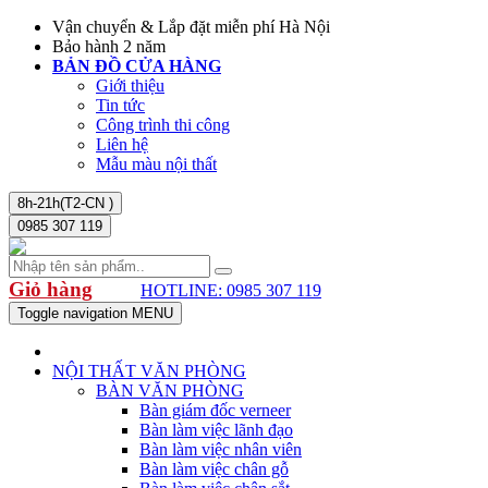
Vận chuyển & Lắp đặt miễn phí Hà Nội
Bảo hành 2 năm
BẢN ĐỒ CỬA HÀNG
Giới thiệu
Tin tức
Công trình thi công
Liên hệ
Mẫu màu nội thất
8h-21h(T2-CN )
0985 307 119
Giỏ hàng
HOTLINE: 0985 307 119
Toggle navigation
MENU
NỘI THẤT VĂN PHÒNG
BÀN VĂN PHÒNG
Bàn giám đốc verneer
Bàn làm việc lãnh đạo
Bàn làm việc nhân viên
Bàn làm việc chân gỗ