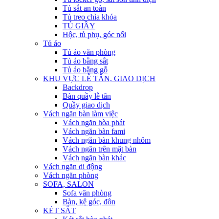
Tủ sắt an toàn
Tủ treo chìa khóa
TỦ GIẦY
Hộc, tủ phụ, góc nối
Tủ áo
Tủ áo văn phòng
Tủ áo bằng sắt
Tủ áo bằng gỗ
KHU VỰC LỄ TÂN, GIAO DỊCH
Backdrop
Bàn quầy lễ tân
Quầy giao dịch
Vách ngăn bàn làm việc
Vách ngăn hòa phát
Vách ngăn bàn fami
Vách ngăn bàn khung nhôm
Vách ngăn trên mặt bàn
Vách ngăn bàn khác
Vách ngăn di động
Vách ngăn phòng
SOFA, SALON
Sofa văn phòng
Bàn, kệ góc, đôn
KÉT SẮT