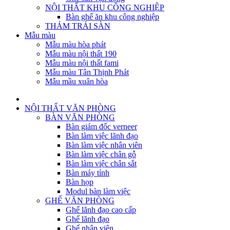
NỘI THẤT KHU CÔNG NGHIỆP
Bàn ghế ăn khu công nghiệp
THẢM TRẢI SÀN
Mẫu màu
Mẫu màu hòa phát
Mẫu màu nội thất 190
Mẫu màu nội thất fami
Mẫu màu Tân Thịnh Phát
Mẫu mầu xuân hòa
NỘI THẤT VĂN PHÒNG
BÀN VĂN PHÒNG
Bàn giám đốc verneer
Bàn làm việc lãnh đạo
Bàn làm việc nhân viên
Bàn làm việc chân gỗ
Bàn làm việc chân sắt
Bàn máy tính
Bàn họp
Modul bàn làm việc
GHẾ VĂN PHÒNG
Ghế lãnh đạo cao cấp
Ghế lãnh đạo
Ghế nhân viên