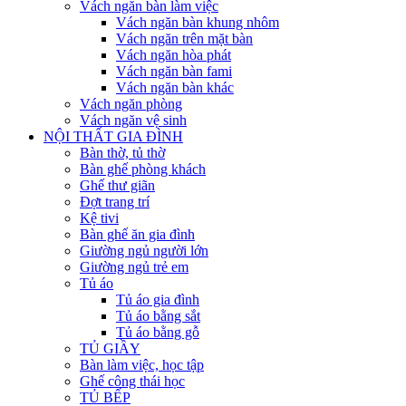
Vách ngăn bàn làm việc
Vách ngăn bàn khung nhôm
Vách ngăn trên mặt bàn
Vách ngăn hòa phát
Vách ngăn bàn fami
Vách ngăn bàn khác
Vách ngăn phòng
Vách ngăn vệ sinh
NỘI THẤT GIA ĐÌNH
Bàn thờ, tủ thờ
Bàn ghế phòng khách
Ghế thư giãn
Đợt trang trí
Kệ tivi
Bàn ghế ăn gia đình
Giường ngủ người lớn
Giường ngủ trẻ em
Tủ áo
Tủ áo gia đình
Tủ áo bằng sắt
Tủ áo bằng gỗ
TỦ GIẦY
Bàn làm việc, học tập
Ghế công thái học
TỦ BẾP