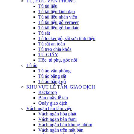
TỦ, HỘC VĂN PHÒNG
Tủ tài liệu
Tủ tài liệu lãnh đạo
Tủ tài liệu nhân viên
Tủ tài liệu gỗ verneer
Tủ tài liệu gỗ lamilate
Tủ sắt
Tủ locker gỗ, sắt sơn tĩnh điện
Tủ sắt an toàn
Tủ treo chìa khóa
TỦ GIẦY
Hộc, tủ phụ, góc nối
Tủ áo
Tủ áo văn phòng
Tủ áo bằng sắt
Tủ áo bằng gỗ
KHU VỰC LỄ TÂN, GIAO DỊCH
Backdrop
Bàn quầy lễ tân
Quầy giao dịch
Vách ngăn bàn làm việc
Vách ngăn hòa phát
Vách ngăn bàn fami
Vách ngăn bàn khung nhôm
Vách ngăn trên mặt bàn