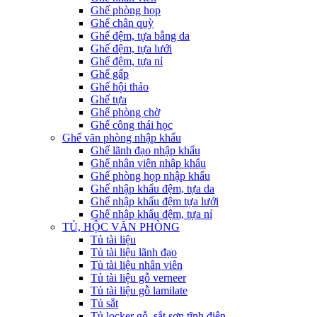
Ghế phòng họp
Ghế chân quỳ
Ghế đệm, tựa bằng da
Ghế đệm, tựa lưới
Ghế đệm, tựa nỉ
Ghế gấp
Ghế hội thảo
Ghế tựa
Ghế phòng chờ
Ghế công thái học
Ghế văn phòng nhập khẩu
Ghế lãnh đạo nhập khẩu
Ghế nhân viên nhập khẩu
Ghế phòng họp nhập khẩu
Ghế nhập khẩu đệm, tựa da
Ghế nhập khẩu đệm tựa lưới
Ghế nhập khẩu đệm, tựa nỉ
TỦ, HỘC VĂN PHÒNG
Tủ tài liệu
Tủ tài liệu lãnh đạo
Tủ tài liệu nhân viên
Tủ tài liệu gỗ verneer
Tủ tài liệu gỗ lamilate
Tủ sắt
Tủ locker gỗ, sắt sơn tĩnh điện