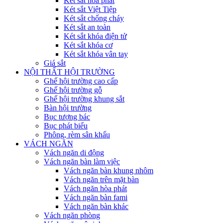
Két sắt hòa phát
Két sắt Việt Tiệp
Két sắt chống cháy
Két sắt an toàn
Két sắt khóa điện tử
Két sắt khóa cơ
Két sắt khóa vân tay
Giá sắt
NỘI THẤT HỘI TRƯỜNG
Ghế hội trường cao cấp
Ghế hội trường gỗ
Ghế hội trường khung sắt
Bàn hội trường
Bục tượng bác
Bục phát biểu
Phông, rèm sân khấu
VÁCH NGĂN
Vách ngăn di động
Vách ngăn bàn làm việc
Vách ngăn bàn khung nhôm
Vách ngăn trên mặt bàn
Vách ngăn hòa phát
Vách ngăn bàn fami
Vách ngăn bàn khác
Vách ngăn phòng