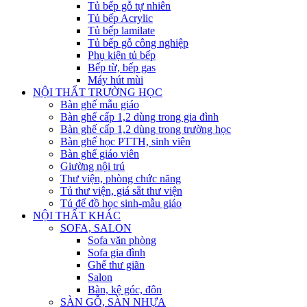
Tủ bếp gỗ tự nhiên
Tủ bếp Acrylic
Tủ bếp lamilate
Tủ bếp gỗ công nghiệp
Phụ kiện tủ bếp
Bếp từ, bếp gas
Máy hút mùi
NỘI THẤT TRƯỜNG HỌC
Bàn ghế mẫu giáo
Bàn ghế cấp 1,2 dùng trong gia đình
Bàn ghế cấp 1,2 dùng trong trường học
Bàn ghế học PTTH, sinh viên
Bàn ghế giáo viên
Giường nội trú
Thư viện, phòng chức năng
Tủ thư viện, giá sắt thư viện
Tủ để đồ học sinh-mẫu giáo
NỘI THẤT KHÁC
SOFA, SALON
Sofa văn phòng
Sofa gia đình
Ghế thư giãn
Salon
Bàn, kệ góc, đôn
SÀN GỖ, SÀN NHỰA