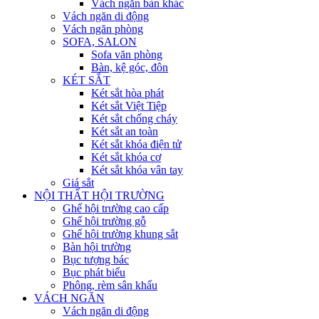
Vách ngăn bàn khác
Vách ngăn di động
Vách ngăn phòng
SOFA, SALON
Sofa văn phòng
Bàn, kệ góc, đôn
KÉT SẮT
Két sắt hòa phát
Két sắt Việt Tiệp
Két sắt chống cháy
Két sắt an toàn
Két sắt khóa điện tử
Két sắt khóa cơ
Két sắt khóa vân tay
Giá sắt
NỘI THẤT HỘI TRƯỜNG
Ghế hội trường cao cấp
Ghế hội trường gỗ
Ghế hội trường khung sắt
Bàn hội trường
Bục tượng bác
Bục phát biểu
Phông, rèm sân khấu
VÁCH NGĂN
Vách ngăn di động