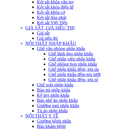
Két sắt khóa vân tay
Két sắt khóa điện tử
Két sắt khóa cơ
Két sắt hòa phát
Két sắt Việt Tiệp
GIÁ SẮT, GIÁ SIÊU THỊ
Giá sắt
Giá siêu thị
NỘI THẤT NHẬP KHẨU
Ghế văn phòng nhập khẩu
Ghế lãnh đạo nhập khẩu
Ghế nhân viên nhập khẩu
Ghế phòng họp nhập khẩu
Ghế nhập khẩu đệm, tựa da
Ghế nhập khẩu đệm tựa lưới
Ghế nhập khẩu đệm, tựa nỉ
Ghế sofa nhập khẩu
Bàn trà nhập khẩu
Kệ tivi nhập khẩu
Bàn ghế ăn nhập khẩu
Giường ngủ nhập khẩu
Tủ áo nhập khẩu
NỘI THẤT Y TẾ
Giường bệnh nhân
Bàn khám bệnh