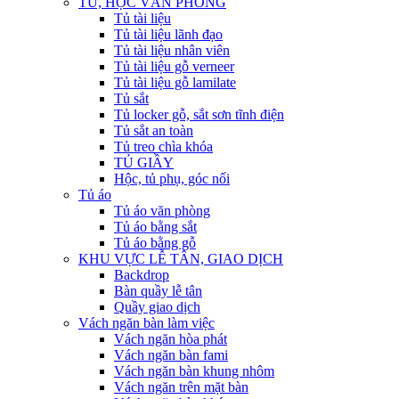
TỦ, HỘC VĂN PHÒNG
Tủ tài liệu
Tủ tài liệu lãnh đạo
Tủ tài liệu nhân viên
Tủ tài liệu gỗ verneer
Tủ tài liệu gỗ lamilate
Tủ sắt
Tủ locker gỗ, sắt sơn tĩnh điện
Tủ sắt an toàn
Tủ treo chìa khóa
TỦ GIẦY
Hộc, tủ phụ, góc nối
Tủ áo
Tủ áo văn phòng
Tủ áo bằng sắt
Tủ áo bằng gỗ
KHU VỰC LỄ TÂN, GIAO DỊCH
Backdrop
Bàn quầy lễ tân
Quầy giao dịch
Vách ngăn bàn làm việc
Vách ngăn hòa phát
Vách ngăn bàn fami
Vách ngăn bàn khung nhôm
Vách ngăn trên mặt bàn