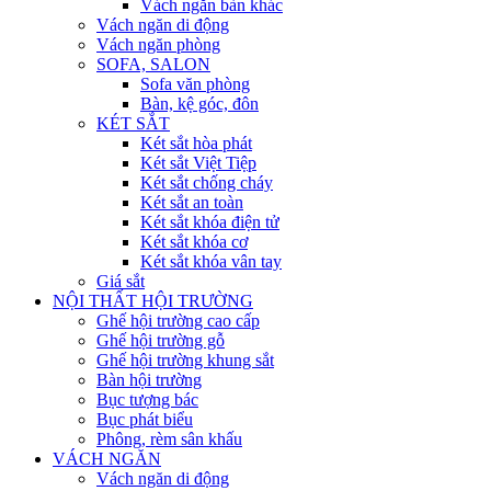
Vách ngăn bàn khác
Vách ngăn di động
Vách ngăn phòng
SOFA, SALON
Sofa văn phòng
Bàn, kệ góc, đôn
KÉT SẮT
Két sắt hòa phát
Két sắt Việt Tiệp
Két sắt chống cháy
Két sắt an toàn
Két sắt khóa điện tử
Két sắt khóa cơ
Két sắt khóa vân tay
Giá sắt
NỘI THẤT HỘI TRƯỜNG
Ghế hội trường cao cấp
Ghế hội trường gỗ
Ghế hội trường khung sắt
Bàn hội trường
Bục tượng bác
Bục phát biểu
Phông, rèm sân khấu
VÁCH NGĂN
Vách ngăn di động