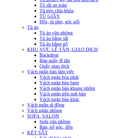
Tủ sắt an toàn
Tủ treo chìa khóa
TỦ GIẦY
Hộc, tủ phụ, góc nối
Tủ áo
Tủ áo văn phòng
Tủ áo bằng sắt
Tủ áo bằng gỗ
KHU VỰC LỄ TÂN, GIAO DỊCH
Backdrop
Bàn quầy lễ tân
Quầy giao dịch
Vách ngăn bàn làm việc
Vách ngăn hòa phát
Vách ngăn bàn fami
Vách ngăn bàn khung nhôm
Vách ngăn trên mặt bàn
Vách ngăn bàn khác
Vách ngăn di động
Vách ngăn phòng
SOFA, SALON
Sofa văn phòng
Bàn, kệ góc, đôn
KÉT SẮT