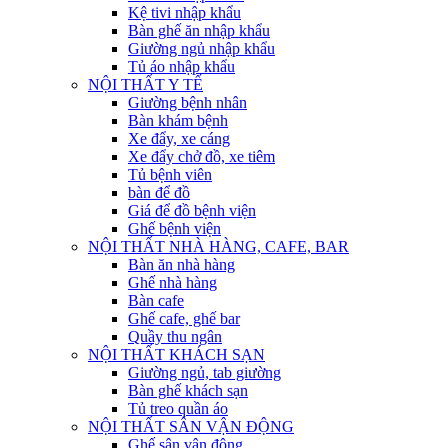
Kệ tivi nhập khẩu
Bàn ghế ăn nhập khẩu
Giường ngủ nhập khẩu
Tủ áo nhập khẩu
NỘI THẤT Y TẾ
Giường bệnh nhân
Bàn khám bệnh
Xe đẩy, xe cáng
Xe đẩy chở đồ, xe tiêm
Tủ bệnh viên
bàn để đồ
Giá để đồ bệnh viện
Ghế bệnh viện
NỘI THẤT NHÀ HÀNG, CAFE, BAR
Bàn ăn nhà hàng
Ghế nhà hàng
Bàn cafe
Ghế cafe, ghế bar
Quầy thu ngân
NỘI THẤT KHÁCH SẠN
Giường ngủ, tab giường
Bàn ghế khách sạn
Tủ treo quần áo
NỘI THẤT SÂN VẬN ĐỘNG
Ghế sân vận động