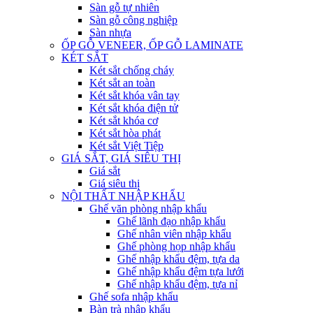
Sàn gỗ tự nhiên
Sàn gỗ công nghiệp
Sàn nhựa
ỐP GỖ VENEER, ỐP GỖ LAMINATE
KÉT SẮT
Két sắt chống cháy
Két sắt an toàn
Két sắt khóa vân tay
Két sắt khóa điện tử
Két sắt khóa cơ
Két sắt hòa phát
Két sắt Việt Tiệp
GIÁ SẮT, GIÁ SIÊU THỊ
Giá sắt
Giá siêu thị
NỘI THẤT NHẬP KHẨU
Ghế văn phòng nhập khẩu
Ghế lãnh đạo nhập khẩu
Ghế nhân viên nhập khẩu
Ghế phòng họp nhập khẩu
Ghế nhập khẩu đệm, tựa da
Ghế nhập khẩu đệm tựa lưới
Ghế nhập khẩu đệm, tựa nỉ
Ghế sofa nhập khẩu
Bàn trà nhập khẩu