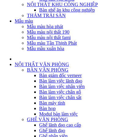
NỘI THẤT KHU CÔNG NGHIỆP
Bàn ghế ăn khu công nghiệp
THẢM TRẢI SÀN
Mẫu màu
Mẫu màu hòa phát
Mẫu màu nội thất 190
Mẫu màu nội thất fami
Mẫu màu Tân Thịnh Phát
Mẫu mầu xuân hòa
NỘI THẤT VĂN PHÒNG
BÀN VĂN PHÒNG
Bàn giám đốc verneer
Bàn làm việc lãnh đạo
Bàn làm việc nhân viên
Bàn làm việc chân gỗ
Bàn làm việc chân sắt
Bàn máy tính
Bàn họp
Modul bàn làm việc
GHẾ VĂN PHÒNG
Ghế lãnh đạo cao cấp
Ghế lãnh đạo
Ghế nhân viên