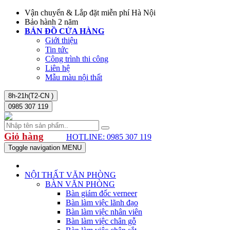
Vận chuyển & Lắp đặt miễn phí Hà Nội
Bảo hành 2 năm
BẢN ĐỒ CỬA HÀNG
Giới thiệu
Tin tức
Công trình thi công
Liên hệ
Mẫu màu nội thất
8h-21h(T2-CN )
0985 307 119
Giỏ hàng
HOTLINE: 0985 307 119
Toggle navigation
MENU
NỘI THẤT VĂN PHÒNG
BÀN VĂN PHÒNG
Bàn giám đốc verneer
Bàn làm việc lãnh đạo
Bàn làm việc nhân viên
Bàn làm việc chân gỗ