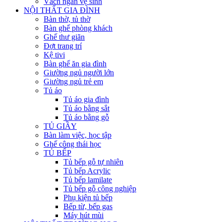
Vách ngăn vệ sinh
NỘI THẤT GIA ĐÌNH
Bàn thờ, tủ thờ
Bàn ghế phòng khách
Ghế thư giãn
Đợt trang trí
Kệ tivi
Bàn ghế ăn gia đình
Giường ngủ người lớn
Giường ngủ trẻ em
Tủ áo
Tủ áo gia đình
Tủ áo bằng sắt
Tủ áo bằng gỗ
TỦ GIẦY
Bàn làm việc, học tập
Ghế công thái học
TỦ BẾP
Tủ bếp gỗ tự nhiên
Tủ bếp Acrylic
Tủ bếp lamilate
Tủ bếp gỗ công nghiệp
Phụ kiện tủ bếp
Bếp từ, bếp gas
Máy hút mùi