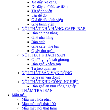
Xe đẩy, xe cáng
Xe đẩy chở đồ, xe tiêm
Tủ bệnh viên
bàn để đồ
Giá để đồ bệnh viện
Ghế bệnh viện
NỘI THẤT NHÀ HÀNG, CAFE, BAR
Bàn ăn nhà hàng
Ghế nhà hàng
Bàn cafe
Ghế cafe, ghế bar
Quầy thu ngân
NỘI THẤT KHÁCH SẠN
Giường ngủ, tab giường
Bàn ghế khách sạn
Tủ treo quần áo
NỘI THẤT SÂN VẬN ĐỘNG
Ghế sân vận động
NỘI THẤT KHU CÔNG NGHIỆP
Bàn ghế ăn khu công nghiệp
THẢM TRẢI SÀN
Mẫu màu
Mẫu màu hòa phát
Mẫu màu nội thất 190
Mẫu màu nội thất fami