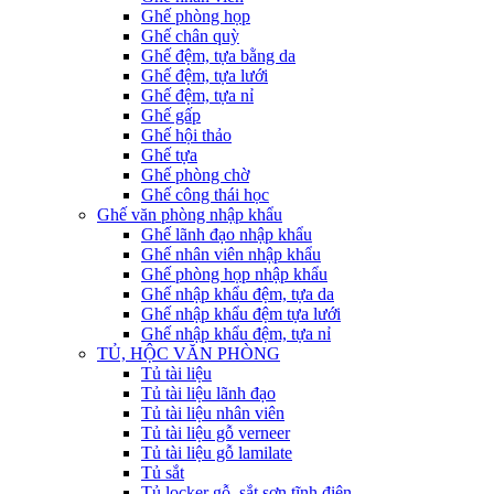
Ghế phòng họp
Ghế chân quỳ
Ghế đệm, tựa bằng da
Ghế đệm, tựa lưới
Ghế đệm, tựa nỉ
Ghế gấp
Ghế hội thảo
Ghế tựa
Ghế phòng chờ
Ghế công thái học
Ghế văn phòng nhập khẩu
Ghế lãnh đạo nhập khẩu
Ghế nhân viên nhập khẩu
Ghế phòng họp nhập khẩu
Ghế nhập khẩu đệm, tựa da
Ghế nhập khẩu đệm tựa lưới
Ghế nhập khẩu đệm, tựa nỉ
TỦ, HỘC VĂN PHÒNG
Tủ tài liệu
Tủ tài liệu lãnh đạo
Tủ tài liệu nhân viên
Tủ tài liệu gỗ verneer
Tủ tài liệu gỗ lamilate
Tủ sắt
Tủ locker gỗ, sắt sơn tĩnh điện