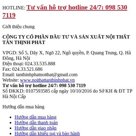
Tư vấn hỗ trợ hotline 24/7: 098 530
HOTLINE:
7119
Giới thiệu chung
CÔNG TY CỔ PHẦN ĐẦU TƯ VÀ SẢN XUẤT NỘI THẤT
TÂN THỊNH PHÁT
VPGD: Số 5, Dãy X, Ngõ 22, Ngô quyền, P. Quang Trung, Q. Hà
Đông, Hà Nội
Điện thoại: 024.33.535.888
Fax: 024.33.521.686
Email: tanthinhphatnoithat@gmail.com
Website:
www.noithattanthinhphat.vn
Tư vấn hỗ trợ hotline 24/7: 098 530 7119
Số ĐKKD: 0107593585 cấp ngày 10/10/2016 do Sở KH & ĐT TP
Hà Nội Cấp
Hướng dẫn mua hàng
Hướng dẫn mua hàng
Hướng dẫn thanh toán
Hướng dẫn giao nhận
Hướng dẫn khiếu nại và bảo hành