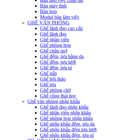
Bàn làm việc chân sắt
Bàn máy tính
Bàn họp
Modul bàn làm việc
GHẾ VĂN PHÒNG
Ghế lãnh đạo cao cấp
Ghế lãnh đạo
Ghế nhân viên
Ghế phòng họp
Ghế chân quỳ
Ghế đệm, tựa bằng da
Ghế đệm, tựa lưới
Ghế đệm, tựa nỉ
Ghế gấp
Ghế hội thảo
Ghế tựa
Ghế phòng chờ
Ghế công thái học
Ghế văn phòng nhập khẩu
Ghế lãnh đạo nhập khẩu
Ghế nhân viên nhập khẩu
Ghế phòng họp nhập khẩu
Ghế nhập khẩu đệm, tựa da
Ghế nhập khẩu đệm tựa lưới
Ghế nhập khẩu đệm, tựa nỉ