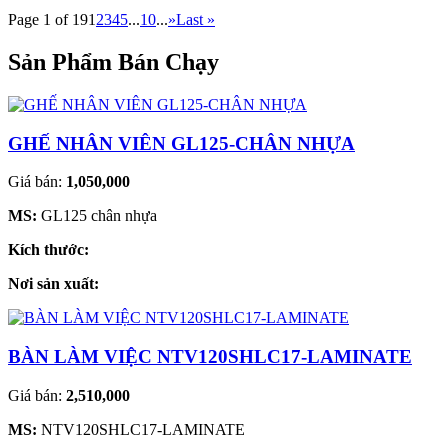
Page 1 of 19
1
2
3
4
5
...
10
...
»
Last »
Sản Phẩm Bán Chạy
GHẾ NHÂN VIÊN GL125-CHÂN NHỰA
Giá bán:
1,050,000
MS:
GL125 chân nhựa
Kích thước:
Nơi sản xuất:
BÀN LÀM VIỆC NTV120SHLC17-LAMINATE
Giá bán:
2,510,000
MS:
NTV120SHLC17-LAMINATE