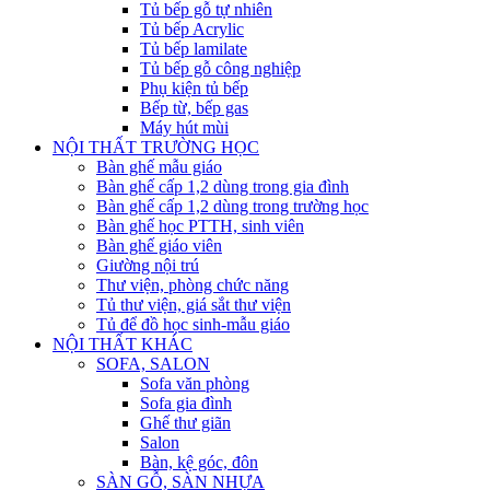
Tủ bếp gỗ tự nhiên
Tủ bếp Acrylic
Tủ bếp lamilate
Tủ bếp gỗ công nghiệp
Phụ kiện tủ bếp
Bếp từ, bếp gas
Máy hút mùi
NỘI THẤT TRƯỜNG HỌC
Bàn ghế mẫu giáo
Bàn ghế cấp 1,2 dùng trong gia đình
Bàn ghế cấp 1,2 dùng trong trường học
Bàn ghế học PTTH, sinh viên
Bàn ghế giáo viên
Giường nội trú
Thư viện, phòng chức năng
Tủ thư viện, giá sắt thư viện
Tủ để đồ học sinh-mẫu giáo
NỘI THẤT KHÁC
SOFA, SALON
Sofa văn phòng
Sofa gia đình
Ghế thư giãn
Salon
Bàn, kệ góc, đôn
SÀN GỖ, SÀN NHỰA