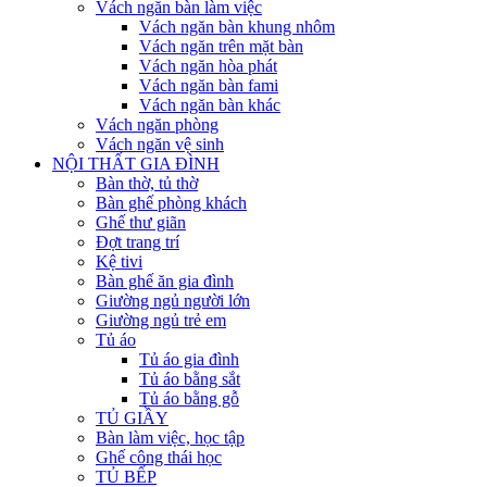
Vách ngăn bàn làm việc
Vách ngăn bàn khung nhôm
Vách ngăn trên mặt bàn
Vách ngăn hòa phát
Vách ngăn bàn fami
Vách ngăn bàn khác
Vách ngăn phòng
Vách ngăn vệ sinh
NỘI THẤT GIA ĐÌNH
Bàn thờ, tủ thờ
Bàn ghế phòng khách
Ghế thư giãn
Đợt trang trí
Kệ tivi
Bàn ghế ăn gia đình
Giường ngủ người lớn
Giường ngủ trẻ em
Tủ áo
Tủ áo gia đình
Tủ áo bằng sắt
Tủ áo bằng gỗ
TỦ GIẦY
Bàn làm việc, học tập
Ghế công thái học
TỦ BẾP