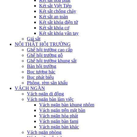
Két sắt hòa phát
Két sắt Việt Tiệp
Két sắt chống cháy
Két sắt an toàn
Két sắt khóa điện tử
Két sắt khóa cơ
Két sắt khóa vân tay
Giá sắt
NỘI THẤT HỘI TRƯỜNG
Ghế hội trường cao cấp
Ghế hội trường gỗ
Ghế hội trường khung sắt
Bàn hội trường
Bục tượng bác
Bục phát biểu
Phông, rèm sân khấu
VÁCH NGĂN
Vách ngăn di động
Vách ngăn bàn làm việc
Vách ngăn bàn khung nhôm
Vách ngăn trên mặt bàn
Vách ngăn hòa phát
Vách ngăn bàn fami
Vách ngăn bàn khác
Vách ngăn phòng