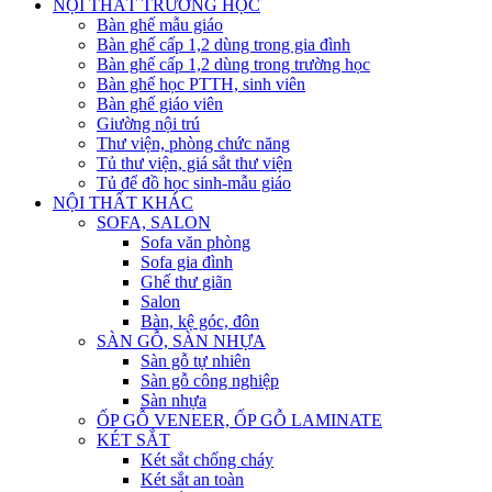
NỘI THẤT TRƯỜNG HỌC
Bàn ghế mẫu giáo
Bàn ghế cấp 1,2 dùng trong gia đình
Bàn ghế cấp 1,2 dùng trong trường học
Bàn ghế học PTTH, sinh viên
Bàn ghế giáo viên
Giường nội trú
Thư viện, phòng chức năng
Tủ thư viện, giá sắt thư viện
Tủ để đồ học sinh-mẫu giáo
NỘI THẤT KHÁC
SOFA, SALON
Sofa văn phòng
Sofa gia đình
Ghế thư giãn
Salon
Bàn, kệ góc, đôn
SÀN GỖ, SÀN NHỰA
Sàn gỗ tự nhiên
Sàn gỗ công nghiệp
Sàn nhựa
ỐP GỖ VENEER, ỐP GỖ LAMINATE
KÉT SẮT
Két sắt chống cháy
Két sắt an toàn