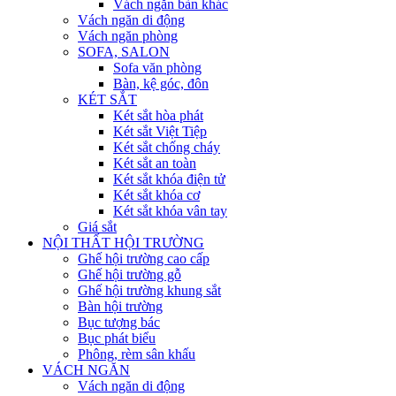
Vách ngăn bàn khác
Vách ngăn di động
Vách ngăn phòng
SOFA, SALON
Sofa văn phòng
Bàn, kệ góc, đôn
KÉT SẮT
Két sắt hòa phát
Két sắt Việt Tiệp
Két sắt chống cháy
Két sắt an toàn
Két sắt khóa điện tử
Két sắt khóa cơ
Két sắt khóa vân tay
Giá sắt
NỘI THẤT HỘI TRƯỜNG
Ghế hội trường cao cấp
Ghế hội trường gỗ
Ghế hội trường khung sắt
Bàn hội trường
Bục tượng bác
Bục phát biểu
Phông, rèm sân khấu
VÁCH NGĂN
Vách ngăn di động