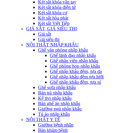
Két sắt khóa vân tay
Két sắt khóa điện tử
Két sắt khóa cơ
Két sắt hòa phát
Két sắt Việt Tiệp
GIÁ SẮT, GIÁ SIÊU THỊ
Giá sắt
Giá siêu thị
NỘI THẤT NHẬP KHẨU
Ghế văn phòng nhập khẩu
Ghế lãnh đạo nhập khẩu
Ghế nhân viên nhập khẩu
Ghế phòng họp nhập khẩu
Ghế nhập khẩu đệm, tựa da
Ghế nhập khẩu đệm tựa lưới
Ghế nhập khẩu đệm, tựa nỉ
Ghế sofa nhập khẩu
Bàn trà nhập khẩu
Kệ tivi nhập khẩu
Bàn ghế ăn nhập khẩu
Giường ngủ nhập khẩu
Tủ áo nhập khẩu
NỘI THẤT Y TẾ
Giường bệnh nhân
Bàn khám bệnh