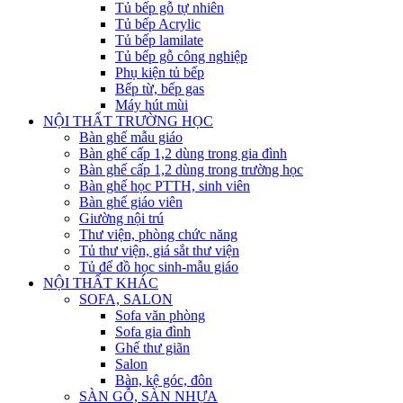
Tủ bếp gỗ tự nhiên
Tủ bếp Acrylic
Tủ bếp lamilate
Tủ bếp gỗ công nghiệp
Phụ kiện tủ bếp
Bếp từ, bếp gas
Máy hút mùi
NỘI THẤT TRƯỜNG HỌC
Bàn ghế mẫu giáo
Bàn ghế cấp 1,2 dùng trong gia đình
Bàn ghế cấp 1,2 dùng trong trường học
Bàn ghế học PTTH, sinh viên
Bàn ghế giáo viên
Giường nội trú
Thư viện, phòng chức năng
Tủ thư viện, giá sắt thư viện
Tủ để đồ học sinh-mẫu giáo
NỘI THẤT KHÁC
SOFA, SALON
Sofa văn phòng
Sofa gia đình
Ghế thư giãn
Salon
Bàn, kệ góc, đôn
SÀN GỖ, SÀN NHỰA