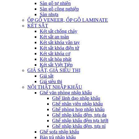
Sàn gỗ tự nhiên
Sàn gỗ công nghiệp
Sàn nhựa
ỐP GỖ VENEER, ỐP GỖ LAMINATE
KÉT SẮT
Két sắt chống cháy
Két sắt an toàn
Két sắt khóa vân tay
Két sắt khóa điện tử
Két sắt khóa cơ
Két sắt hòa phát
Két sắt Việt Tiệp
GIÁ SẮT, GIÁ SIÊU THỊ
Giá sắt
Giá siêu thị
NỘI THẤT NHẬP KHẨU
Ghế văn phòng nhập khẩu
Ghế lãnh đạo nhập khẩu
Ghế nhân viên nhập khẩu
Ghế phòng họp nhập khẩu
Ghế nhập khẩu đệm, tựa da
Ghế nhập khẩu đệm tựa lưới
Ghế nhập khẩu đệm, tựa nỉ
Ghế sofa nhập khẩu
Bàn trà nhập khẩu