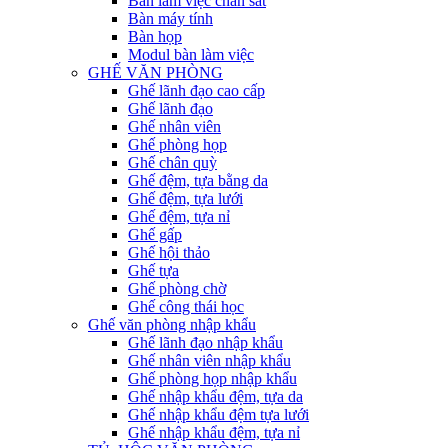
Bàn làm việc chân sắt
Bàn máy tính
Bàn họp
Modul bàn làm việc
GHẾ VĂN PHÒNG
Ghế lãnh đạo cao cấp
Ghế lãnh đạo
Ghế nhân viên
Ghế phòng họp
Ghế chân quỳ
Ghế đệm, tựa bằng da
Ghế đệm, tựa lưới
Ghế đệm, tựa nỉ
Ghế gấp
Ghế hội thảo
Ghế tựa
Ghế phòng chờ
Ghế công thái học
Ghế văn phòng nhập khẩu
Ghế lãnh đạo nhập khẩu
Ghế nhân viên nhập khẩu
Ghế phòng họp nhập khẩu
Ghế nhập khẩu đệm, tựa da
Ghế nhập khẩu đệm tựa lưới
Ghế nhập khẩu đệm, tựa nỉ