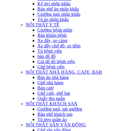
Kệ tivi nhập khẩu
Bàn ghế ăn nhập khẩu
Giường ngủ nhập khẩu
Tủ áo nhập khẩu
NỘI THẤT Y TẾ
Giường bệnh nhân
Bàn khám bệnh
Xe đẩy, xe cáng
Xe đẩy chở đồ, xe tiêm
Tủ bệnh viên
bàn để đồ
Giá để đồ bệnh viện
Ghế bệnh viện
NỘI THẤT NHÀ HÀNG, CAFE, BAR
Bàn ăn nhà hàng
Ghế nhà hàng
Bàn cafe
Ghế cafe, ghế bar
Quầy thu ngân
NỘI THẤT KHÁCH SẠN
Giường ngủ, tab giường
Bàn ghế khách sạn
Tủ treo quần áo
NỘI THẤT SÂN VẬN ĐỘNG
Ghế sân vận động