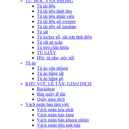
TỦ, HỘC VĂN PHÒNG
Tủ tài liệu
Tủ tài liệu lãnh đạo
Tủ tài liệu nhân viên
Tủ tài liệu gỗ verneer
Tủ tài liệu gỗ lamilate
Tủ sắt
Tủ locker gỗ, sắt sơn tĩnh điện
Tủ sắt an toàn
Tủ treo chìa khóa
TỦ GIẦY
Hộc, tủ phụ, góc nối
Tủ áo
Tủ áo văn phòng
Tủ áo bằng sắt
Tủ áo bằng gỗ
KHU VỰC LỄ TÂN, GIAO DỊCH
Backdrop
Bàn quầy lễ tân
Quầy giao dịch
Vách ngăn bàn làm việc
Vách ngăn hòa phát
Vách ngăn bàn fami
Vách ngăn bàn khung nhôm
Vách ngăn trên mặt bàn