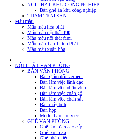
NỘI THẤT KHU CÔNG NGHIỆP
Bàn ghế ăn khu công nghiệp
THẢM TRẢI SÀN
Mẫu màu
Mẫu màu hòa phát
Mẫu màu nội thất 190
Mẫu màu nội thất fami
Mẫu màu Tân Thịnh Phát
Mẫu mầu xuân hòa
NỘI THẤT VĂN PHÒNG
BÀN VĂN PHÒNG
Bàn giám đốc verneer
Bàn làm việc lãnh đạo
Bàn làm việc nhân viên
Bàn làm việc chân gỗ
Bàn làm việc chân sắt
Bàn máy tính
Bàn họp
Modul bàn làm việc
GHẾ VĂN PHÒNG
Ghế lãnh đạo cao cấp
Ghế lãnh đạo
Ghế nhân viên