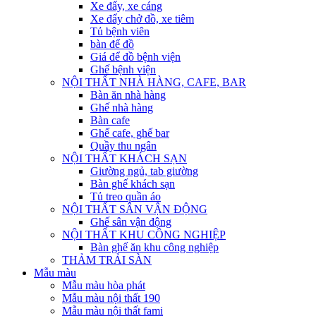
Xe đẩy, xe cáng
Xe đẩy chở đồ, xe tiêm
Tủ bệnh viên
bàn để đồ
Giá để đồ bệnh viện
Ghế bệnh viện
NỘI THẤT NHÀ HÀNG, CAFE, BAR
Bàn ăn nhà hàng
Ghế nhà hàng
Bàn cafe
Ghế cafe, ghế bar
Quầy thu ngân
NỘI THẤT KHÁCH SẠN
Giường ngủ, tab giường
Bàn ghế khách sạn
Tủ treo quần áo
NỘI THẤT SÂN VẬN ĐỘNG
Ghế sân vận động
NỘI THẤT KHU CÔNG NGHIỆP
Bàn ghế ăn khu công nghiệp
THẢM TRẢI SÀN
Mẫu màu
Mẫu màu hòa phát
Mẫu màu nội thất 190
Mẫu màu nội thất fami