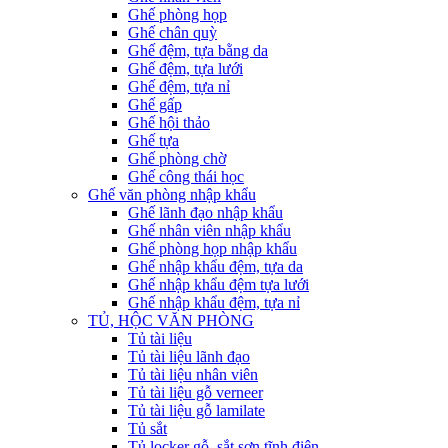
Ghế phòng họp
Ghế chân quỳ
Ghế đệm, tựa bằng da
Ghế đệm, tựa lưới
Ghế đệm, tựa nỉ
Ghế gấp
Ghế hội thảo
Ghế tựa
Ghế phòng chờ
Ghế công thái học
Ghế văn phòng nhập khẩu
Ghế lãnh đạo nhập khẩu
Ghế nhân viên nhập khẩu
Ghế phòng họp nhập khẩu
Ghế nhập khẩu đệm, tựa da
Ghế nhập khẩu đệm tựa lưới
Ghế nhập khẩu đệm, tựa nỉ
TỦ, HỘC VĂN PHÒNG
Tủ tài liệu
Tủ tài liệu lãnh đạo
Tủ tài liệu nhân viên
Tủ tài liệu gỗ verneer
Tủ tài liệu gỗ lamilate
Tủ sắt
Tủ locker gỗ, sắt sơn tĩnh điện