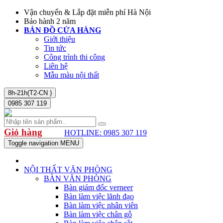
Vận chuyển & Lắp đặt miễn phí Hà Nội
Bảo hành 2 năm
BẢN ĐỒ CỬA HÀNG
Giới thiệu
Tin tức
Công trình thi công
Liên hệ
Mẫu màu nội thất
8h-21h(T2-CN )
0985 307 119
Giỏ hàng
HOTLINE: 0985 307 119
Toggle navigation
MENU
NỘI THẤT VĂN PHÒNG
BÀN VĂN PHÒNG
Bàn giám đốc verneer
Bàn làm việc lãnh đạo
Bàn làm việc nhân viên
Bàn làm việc chân gỗ