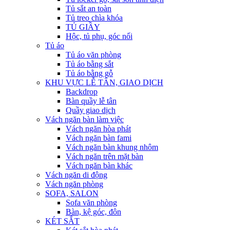
Tủ sắt an toàn
Tủ treo chìa khóa
TỦ GIẦY
Hộc, tủ phụ, góc nối
Tủ áo
Tủ áo văn phòng
Tủ áo bằng sắt
Tủ áo bằng gỗ
KHU VỰC LỄ TÂN, GIAO DỊCH
Backdrop
Bàn quầy lễ tân
Quầy giao dịch
Vách ngăn bàn làm việc
Vách ngăn hòa phát
Vách ngăn bàn fami
Vách ngăn bàn khung nhôm
Vách ngăn trên mặt bàn
Vách ngăn bàn khác
Vách ngăn di động
Vách ngăn phòng
SOFA, SALON
Sofa văn phòng
Bàn, kệ góc, đôn
KÉT SẮT