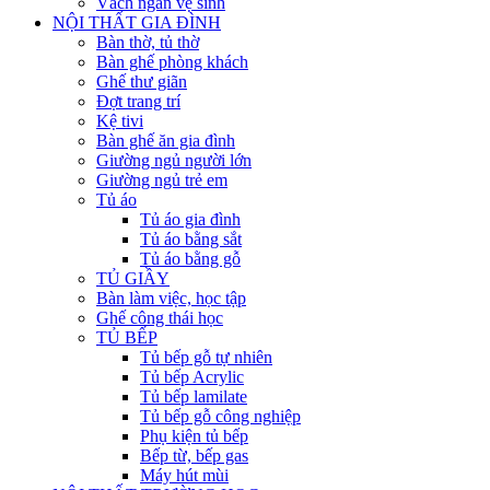
Vách ngăn vệ sinh
NỘI THẤT GIA ĐÌNH
Bàn thờ, tủ thờ
Bàn ghế phòng khách
Ghế thư giãn
Đợt trang trí
Kệ tivi
Bàn ghế ăn gia đình
Giường ngủ người lớn
Giường ngủ trẻ em
Tủ áo
Tủ áo gia đình
Tủ áo bằng sắt
Tủ áo bằng gỗ
TỦ GIẦY
Bàn làm việc, học tập
Ghế công thái học
TỦ BẾP
Tủ bếp gỗ tự nhiên
Tủ bếp Acrylic
Tủ bếp lamilate
Tủ bếp gỗ công nghiệp
Phụ kiện tủ bếp
Bếp từ, bếp gas
Máy hút mùi