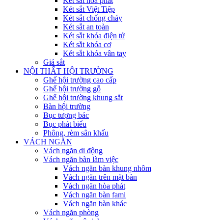
Két sắt hòa phát
Két sắt Việt Tiệp
Két sắt chống cháy
Két sắt an toàn
Két sắt khóa điện tử
Két sắt khóa cơ
Két sắt khóa vân tay
Giá sắt
NỘI THẤT HỘI TRƯỜNG
Ghế hội trường cao cấp
Ghế hội trường gỗ
Ghế hội trường khung sắt
Bàn hội trường
Bục tượng bác
Bục phát biểu
Phông, rèm sân khấu
VÁCH NGĂN
Vách ngăn di động
Vách ngăn bàn làm việc
Vách ngăn bàn khung nhôm
Vách ngăn trên mặt bàn
Vách ngăn hòa phát
Vách ngăn bàn fami
Vách ngăn bàn khác
Vách ngăn phòng