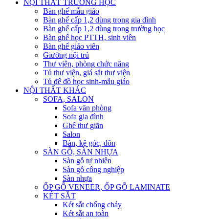
NỘI THẤT TRƯỜNG HỌC
Bàn ghế mẫu giáo
Bàn ghế cấp 1,2 dùng trong gia đình
Bàn ghế cấp 1,2 dùng trong trường học
Bàn ghế học PTTH, sinh viên
Bàn ghế giáo viên
Giường nội trú
Thư viện, phòng chức năng
Tủ thư viện, giá sắt thư viện
Tủ để đồ học sinh-mẫu giáo
NỘI THẤT KHÁC
SOFA, SALON
Sofa văn phòng
Sofa gia đình
Ghế thư giãn
Salon
Bàn, kệ góc, đôn
SÀN GỖ, SÀN NHỰA
Sàn gỗ tự nhiên
Sàn gỗ công nghiệp
Sàn nhựa
ỐP GỖ VENEER, ỐP GỖ LAMINATE
KÉT SẮT
Két sắt chống cháy
Két sắt an toàn