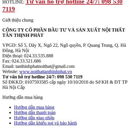
Tư vấn hỗ trợ hotline 24/7: 098 530
HOTLINE:
7119
Giới thiệu chung
CÔNG TY CỔ PHẦN ĐẦU TƯ VÀ SẢN XUẤT NỘI THẤT
TÂN THỊNH PHÁT
VPGD: Số 5, Dãy X, Ngõ 22, Ngô quyền, P. Quang Trung, Q. Hà
Đông, Hà Nội
Điện thoại: 024.33.535.888
Fax: 024.33.521.686
Email: tanthinhphatnoithat@gmail.com
Website:
www.noithattanthinhphat.vn
Tư vấn hỗ trợ hotline 24/7: 098 530 7119
Số ĐKKD: 0107593585 cấp ngày 10/10/2016 do Sở KH & ĐT TP
Hà Nội Cấp
Hướng dẫn mua hàng
Hướng dẫn mua hàng
Hướng dẫn thanh toán
Hướng dẫn giao nhận
Hướng dẫn khiếu nại và bảo hành