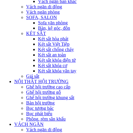
Vách ngăn bàn khác
Vách ngăn di động
Vách ngăn phòng
SOFA, SALON
Sofa văn phòng
Bàn, kệ góc, đôn
KÉT SẮT
Két sắt hòa phát
Két sắt Việt Tiệp
Két sắt chống cháy
Két sắt an toàn
Két sắt khóa điện tử
Két sắt khóa cơ
Két sắt khóa vân tay
Giá sắt
NỘI THẤT HỘI TRƯỜNG
Ghế hội trường cao cấp
Ghế hội trường gỗ
Ghế hội trường khung sắt
Bàn hội trường
Bục tượng bác
Bục phát biểu
Phông, rèm sân khấu
VÁCH NGĂN
Vách ngăn di động