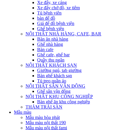
Xe đẩy, xe cáng
Xe đẩy chở đồ, xe tiêm
Tủ bệnh viên
bàn để đồ
Giá để đồ bệnh viện
Ghế bệnh viện
NỘI THẤT NHÀ HÀNG, CAFE, BAR
Bàn ăn nhà hàng
Ghế nhà hàng
Bàn cafe
Ghế cafe, ghế bar
Quầy thu ngân
NỘI THẤT KHÁCH SẠN
Giường ngủ, tab giường
Bàn ghế khách sạn
Tủ treo quần áo
NỘI THẤT SÂN VẬN ĐỘNG
Ghế sân vận động
NỘI THẤT KHU CÔNG NGHIỆP
Bàn ghế ăn khu công nghiệp
THẢM TRẢI SÀN
Mẫu màu
Mẫu màu hòa phát
Mẫu màu nội thất 190
Mẫu màu nội thất fami