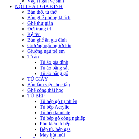
Vách ngăn vệ sinh
NỘI THẤT GIA ĐÌNH
Bàn thờ, tủ thờ
Bàn ghế phòng khách
Ghế thư giãn
Đợt trang trí
Kệ tivi
Bàn ghế ăn gia đình
Giường ngủ người lớn
Giường ngủ trẻ em
Tủ áo
Tủ áo gia đình
Tủ áo bằng sắt
Tủ áo bằng gỗ
TỦ GIẦY
Bàn làm việc, học tập
Ghế công thái học
TỦ BẾP
Tủ bếp gỗ tự nhiên
Tủ bếp Acrylic
Tủ bếp lamilate
Tủ bếp gỗ công nghiệp
Phụ kiện tủ bếp
Bếp từ, bếp gas
Máy hút mùi