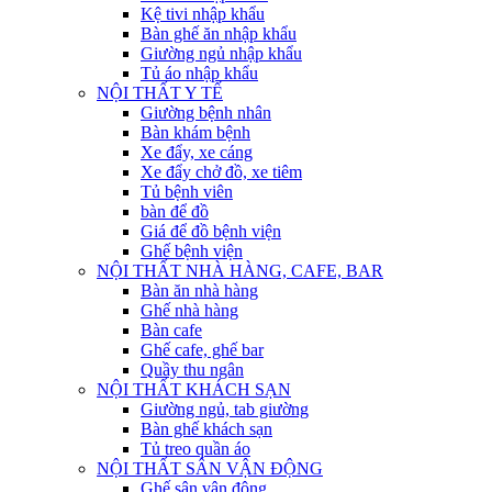
Kệ tivi nhập khẩu
Bàn ghế ăn nhập khẩu
Giường ngủ nhập khẩu
Tủ áo nhập khẩu
NỘI THẤT Y TẾ
Giường bệnh nhân
Bàn khám bệnh
Xe đẩy, xe cáng
Xe đẩy chở đồ, xe tiêm
Tủ bệnh viên
bàn để đồ
Giá để đồ bệnh viện
Ghế bệnh viện
NỘI THẤT NHÀ HÀNG, CAFE, BAR
Bàn ăn nhà hàng
Ghế nhà hàng
Bàn cafe
Ghế cafe, ghế bar
Quầy thu ngân
NỘI THẤT KHÁCH SẠN
Giường ngủ, tab giường
Bàn ghế khách sạn
Tủ treo quần áo
NỘI THẤT SÂN VẬN ĐỘNG
Ghế sân vận động