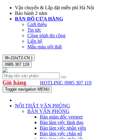
Vận chuyển & Lắp đặt miễn phí Hà Nội
Bảo hành 2 năm
BẢN ĐỒ CỬA HÀNG
Giới thiệu
Tin tức
Công trình thi công
Liên hệ
Mẫu màu nội thất
8h-21h(T2-CN )
0985 307 119
Giỏ hàng
HOTLINE: 0985 307 119
Toggle navigation
MENU
NỘI THẤT VĂN PHÒNG
BÀN VĂN PHÒNG
Bàn giám đốc verneer
Bàn làm việc lãnh đạo
Bàn làm việc nhân viên
Bàn làm việc chân gỗ