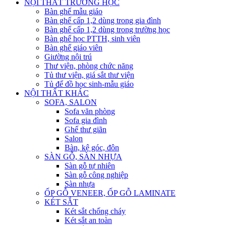
NỘI THẤT TRƯỜNG HỌC
Bàn ghế mẫu giáo
Bàn ghế cấp 1,2 dùng trong gia đình
Bàn ghế cấp 1,2 dùng trong trường học
Bàn ghế học PTTH, sinh viên
Bàn ghế giáo viên
Giường nội trú
Thư viện, phòng chức năng
Tủ thư viện, giá sắt thư viện
Tủ để đồ học sinh-mẫu giáo
NỘI THẤT KHÁC
SOFA, SALON
Sofa văn phòng
Sofa gia đình
Ghế thư giãn
Salon
Bàn, kệ góc, đôn
SÀN GỖ, SÀN NHỰA
Sàn gỗ tự nhiên
Sàn gỗ công nghiệp
Sàn nhựa
ỐP GỖ VENEER, ỐP GỖ LAMINATE
KÉT SẮT
Két sắt chống cháy
Két sắt an toàn