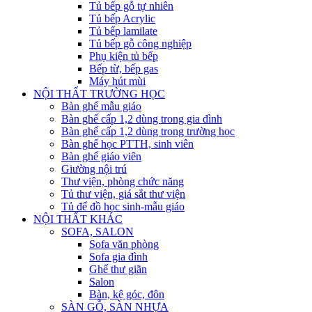
Tủ bếp gỗ tự nhiên
Tủ bếp Acrylic
Tủ bếp lamilate
Tủ bếp gỗ công nghiệp
Phụ kiện tủ bếp
Bếp từ, bếp gas
Máy hút mùi
NỘI THẤT TRƯỜNG HỌC
Bàn ghế mẫu giáo
Bàn ghế cấp 1,2 dùng trong gia đình
Bàn ghế cấp 1,2 dùng trong trường học
Bàn ghế học PTTH, sinh viên
Bàn ghế giáo viên
Giường nội trú
Thư viện, phòng chức năng
Tủ thư viện, giá sắt thư viện
Tủ để đồ học sinh-mẫu giáo
NỘI THẤT KHÁC
SOFA, SALON
Sofa văn phòng
Sofa gia đình
Ghế thư giãn
Salon
Bàn, kệ góc, đôn
SÀN GỖ, SÀN NHỰA