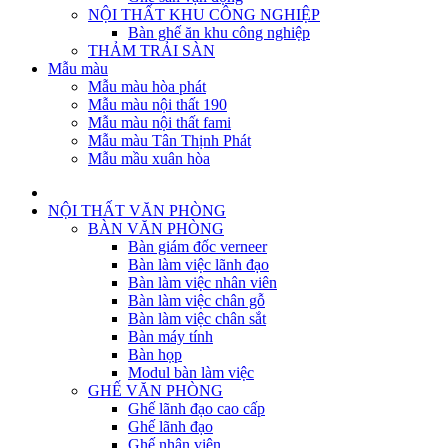
NỘI THẤT KHU CÔNG NGHIỆP
Bàn ghế ăn khu công nghiệp
THẢM TRẢI SÀN
Mẫu màu
Mẫu màu hòa phát
Mẫu màu nội thất 190
Mẫu màu nội thất fami
Mẫu màu Tân Thịnh Phát
Mẫu mầu xuân hòa
NỘI THẤT VĂN PHÒNG
BÀN VĂN PHÒNG
Bàn giám đốc verneer
Bàn làm việc lãnh đạo
Bàn làm việc nhân viên
Bàn làm việc chân gỗ
Bàn làm việc chân sắt
Bàn máy tính
Bàn họp
Modul bàn làm việc
GHẾ VĂN PHÒNG
Ghế lãnh đạo cao cấp
Ghế lãnh đạo
Ghế nhân viên