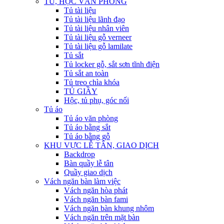
TỦ, HỘC VĂN PHÒNG
Tủ tài liệu
Tủ tài liệu lãnh đạo
Tủ tài liệu nhân viên
Tủ tài liệu gỗ verneer
Tủ tài liệu gỗ lamilate
Tủ sắt
Tủ locker gỗ, sắt sơn tĩnh điện
Tủ sắt an toàn
Tủ treo chìa khóa
TỦ GIẦY
Hộc, tủ phụ, góc nối
Tủ áo
Tủ áo văn phòng
Tủ áo bằng sắt
Tủ áo bằng gỗ
KHU VỰC LỄ TÂN, GIAO DỊCH
Backdrop
Bàn quầy lễ tân
Quầy giao dịch
Vách ngăn bàn làm việc
Vách ngăn hòa phát
Vách ngăn bàn fami
Vách ngăn bàn khung nhôm
Vách ngăn trên mặt bàn