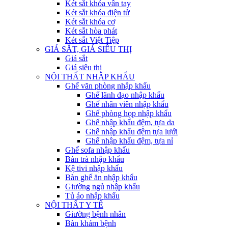
Két sắt khóa vân tay
Két sắt khóa điện tử
Két sắt khóa cơ
Két sắt hòa phát
Két sắt Việt Tiệp
GIÁ SẮT, GIÁ SIÊU THỊ
Giá sắt
Giá siêu thị
NỘI THẤT NHẬP KHẨU
Ghế văn phòng nhập khẩu
Ghế lãnh đạo nhập khẩu
Ghế nhân viên nhập khẩu
Ghế phòng họp nhập khẩu
Ghế nhập khẩu đệm, tựa da
Ghế nhập khẩu đệm tựa lưới
Ghế nhập khẩu đệm, tựa nỉ
Ghế sofa nhập khẩu
Bàn trà nhập khẩu
Kệ tivi nhập khẩu
Bàn ghế ăn nhập khẩu
Giường ngủ nhập khẩu
Tủ áo nhập khẩu
NỘI THẤT Y TẾ
Giường bệnh nhân
Bàn khám bệnh