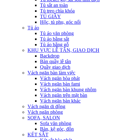
Tủ sắt an toàn
Tủ treo chìa khóa
TỦ GIẦY
Hộc, tủ phụ, góc nối
Tủ áo
Tủ áo văn phòng
Tủ áo bằng sắt
Tủ áo bằng gỗ
KHU VỰC LỄ TÂN, GIAO DỊCH
Backdrop
Bàn quầy lễ tân
Quầy giao dịch
Vách ngăn bàn làm việc
Vách ngăn hòa phát
Vách ngăn bàn fami
Vách ngăn bàn khung nhôm
Vách ngăn trên mặt bàn
Vách ngăn bàn khác
Vách ngăn di động
Vách ngăn phòng
SOFA, SALON
Sofa văn phòng
Bàn, kệ góc, đôn
KÉT SẮT