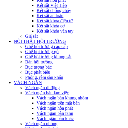
Két sắt hòa phát
Két sắt Việt Tiệp
Két sắt chống cháy
Két sắt an toàn
Két sắt khóa điện tử
Két sắt khóa cơ
Két sắt khóa vân tay
Giá sắt
NỘI THẤT HỘI TRƯỜNG
Ghế hội trường cao cấp
Ghế hội trường gỗ
Ghế hội trường khung sắt
Bàn hội trường
Bục tượng bác
Bục phát biểu
Phông, rèm sân khấu
VÁCH NGĂN
Vách ngăn di động
Vách ngăn bàn làm việc
Vách ngăn bàn khung nhôm
Vách ngăn trên mặt bàn
Vách ngăn hòa phát
Vách ngăn bàn fami
Vách ngăn bàn khác
Vách ngăn phòng