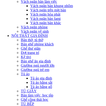
Vách ngăn bàn làm việc
Vách ngăn bàn khung nhôm
Vách ngăn trên mặt bàn
Vách ngăn hòa phát
Vách ngăn bàn fami
Vách ngăn bàn khác
Vách ngăn phòng
Vách ngăn vệ sinh
NỘI THẤT GIA ĐÌNH
Bàn thờ, tủ thờ
Bàn ghế phòng khách
Ghế thư giãn
Đợt trang trí
Kệ tivi
Bàn ghế ăn gia đình
Giường ngủ người lớn
Giường ngủ trẻ em
Tủ áo
Tủ áo gia đình
Tủ áo bằng sắt
Tủ áo bằng gỗ
TỦ GIẦY
Bàn làm việc, học tập
Ghế công thái học
TỦ BẾP