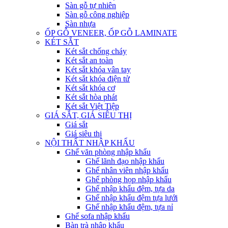
Sàn gỗ tự nhiên
Sàn gỗ công nghiệp
Sàn nhựa
ỐP GỖ VENEER, ỐP GỖ LAMINATE
KÉT SẮT
Két sắt chống cháy
Két sắt an toàn
Két sắt khóa vân tay
Két sắt khóa điện tử
Két sắt khóa cơ
Két sắt hòa phát
Két sắt Việt Tiệp
GIÁ SẮT, GIÁ SIÊU THỊ
Giá sắt
Giá siêu thị
NỘI THẤT NHẬP KHẨU
Ghế văn phòng nhập khẩu
Ghế lãnh đạo nhập khẩu
Ghế nhân viên nhập khẩu
Ghế phòng họp nhập khẩu
Ghế nhập khẩu đệm, tựa da
Ghế nhập khẩu đệm tựa lưới
Ghế nhập khẩu đệm, tựa nỉ
Ghế sofa nhập khẩu
Bàn trà nhập khẩu