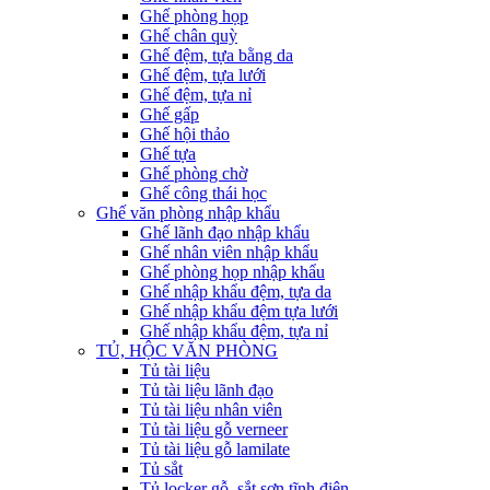
Ghế phòng họp
Ghế chân quỳ
Ghế đệm, tựa bằng da
Ghế đệm, tựa lưới
Ghế đệm, tựa nỉ
Ghế gấp
Ghế hội thảo
Ghế tựa
Ghế phòng chờ
Ghế công thái học
Ghế văn phòng nhập khẩu
Ghế lãnh đạo nhập khẩu
Ghế nhân viên nhập khẩu
Ghế phòng họp nhập khẩu
Ghế nhập khẩu đệm, tựa da
Ghế nhập khẩu đệm tựa lưới
Ghế nhập khẩu đệm, tựa nỉ
TỦ, HỘC VĂN PHÒNG
Tủ tài liệu
Tủ tài liệu lãnh đạo
Tủ tài liệu nhân viên
Tủ tài liệu gỗ verneer
Tủ tài liệu gỗ lamilate
Tủ sắt
Tủ locker gỗ, sắt sơn tĩnh điện