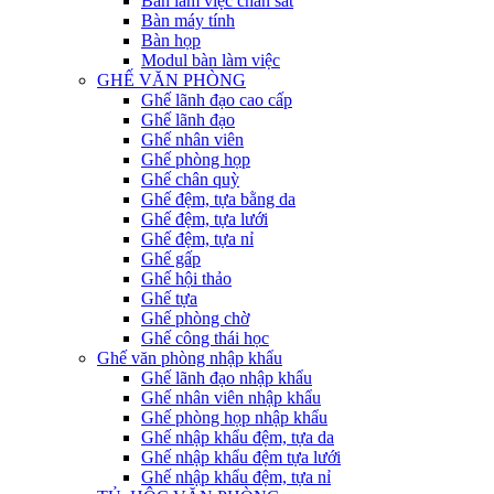
Bàn làm việc chân sắt
Bàn máy tính
Bàn họp
Modul bàn làm việc
GHẾ VĂN PHÒNG
Ghế lãnh đạo cao cấp
Ghế lãnh đạo
Ghế nhân viên
Ghế phòng họp
Ghế chân quỳ
Ghế đệm, tựa bằng da
Ghế đệm, tựa lưới
Ghế đệm, tựa nỉ
Ghế gấp
Ghế hội thảo
Ghế tựa
Ghế phòng chờ
Ghế công thái học
Ghế văn phòng nhập khẩu
Ghế lãnh đạo nhập khẩu
Ghế nhân viên nhập khẩu
Ghế phòng họp nhập khẩu
Ghế nhập khẩu đệm, tựa da
Ghế nhập khẩu đệm tựa lưới
Ghế nhập khẩu đệm, tựa nỉ