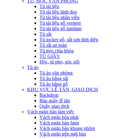
TỦ, HỘC VĂN PHÒNG
Tủ tài liệu
Tủ tài liệu lãnh đạo
Tủ tài liệu nhân viên
Tủ tài liệu gỗ verneer
Tủ tài liệu gỗ lamilate
Tủ sắt
Tủ locker gỗ, sắt sơn tĩnh điện
Tủ sắt an toàn
Tủ treo chìa khóa
TỦ GIẦY
Hộc, tủ phụ, góc nối
Tủ áo
Tủ áo văn phòng
Tủ áo bằng sắt
Tủ áo bằng gỗ
KHU VỰC LỄ TÂN, GIAO DỊCH
Backdrop
Bàn quầy lễ tân
Quầy giao dịch
Vách ngăn bàn làm việc
Vách ngăn hòa phát
Vách ngăn bàn fami
Vách ngăn bàn khung nhôm
Vách ngăn trên mặt bàn