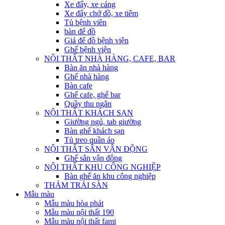
Xe đẩy, xe cáng
Xe đẩy chở đồ, xe tiêm
Tủ bệnh viên
bàn để đồ
Giá để đồ bệnh viện
Ghế bệnh viện
NỘI THẤT NHÀ HÀNG, CAFE, BAR
Bàn ăn nhà hàng
Ghế nhà hàng
Bàn cafe
Ghế cafe, ghế bar
Quầy thu ngân
NỘI THẤT KHÁCH SẠN
Giường ngủ, tab giường
Bàn ghế khách sạn
Tủ treo quần áo
NỘI THẤT SÂN VẬN ĐỘNG
Ghế sân vận động
NỘI THẤT KHU CÔNG NGHIỆP
Bàn ghế ăn khu công nghiệp
THẢM TRẢI SÀN
Mẫu màu
Mẫu màu hòa phát
Mẫu màu nội thất 190
Mẫu màu nội thất fami