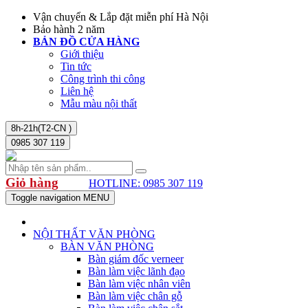
Vận chuyển & Lắp đặt miễn phí Hà Nội
Bảo hành 2 năm
BẢN ĐỒ CỬA HÀNG
Giới thiệu
Tin tức
Công trình thi công
Liên hệ
Mẫu màu nội thất
8h-21h(T2-CN )
0985 307 119
Giỏ hàng
HOTLINE: 0985 307 119
Toggle navigation
MENU
NỘI THẤT VĂN PHÒNG
BÀN VĂN PHÒNG
Bàn giám đốc verneer
Bàn làm việc lãnh đạo
Bàn làm việc nhân viên
Bàn làm việc chân gỗ