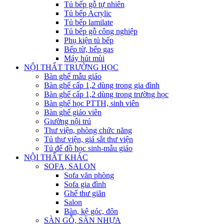
Tủ bếp gỗ tự nhiên
Tủ bếp Acrylic
Tủ bếp lamilate
Tủ bếp gỗ công nghiệp
Phụ kiện tủ bếp
Bếp từ, bếp gas
Máy hút mùi
NỘI THẤT TRƯỜNG HỌC
Bàn ghế mẫu giáo
Bàn ghế cấp 1,2 dùng trong gia đình
Bàn ghế cấp 1,2 dùng trong trường học
Bàn ghế học PTTH, sinh viên
Bàn ghế giáo viên
Giường nội trú
Thư viện, phòng chức năng
Tủ thư viện, giá sắt thư viện
Tủ để đồ học sinh-mẫu giáo
NỘI THẤT KHÁC
SOFA, SALON
Sofa văn phòng
Sofa gia đình
Ghế thư giãn
Salon
Bàn, kệ góc, đôn
SÀN GỖ, SÀN NHỰA