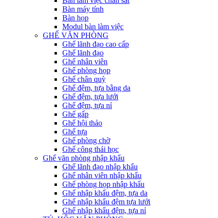
Bàn làm việc chân sắt
Bàn máy tính
Bàn họp
Modul bàn làm việc
GHẾ VĂN PHÒNG
Ghế lãnh đạo cao cấp
Ghế lãnh đạo
Ghế nhân viên
Ghế phòng họp
Ghế chân quỳ
Ghế đệm, tựa bằng da
Ghế đệm, tựa lưới
Ghế đệm, tựa nỉ
Ghế gấp
Ghế hội thảo
Ghế tựa
Ghế phòng chờ
Ghế công thái học
Ghế văn phòng nhập khẩu
Ghế lãnh đạo nhập khẩu
Ghế nhân viên nhập khẩu
Ghế phòng họp nhập khẩu
Ghế nhập khẩu đệm, tựa da
Ghế nhập khẩu đệm tựa lưới
Ghế nhập khẩu đệm, tựa nỉ