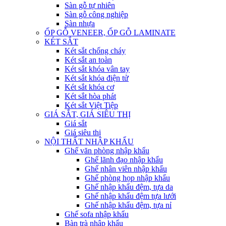
Sàn gỗ tự nhiên
Sàn gỗ công nghiệp
Sàn nhựa
ỐP GỖ VENEER, ỐP GỖ LAMINATE
KÉT SẮT
Két sắt chống cháy
Két sắt an toàn
Két sắt khóa vân tay
Két sắt khóa điện tử
Két sắt khóa cơ
Két sắt hòa phát
Két sắt Việt Tiệp
GIÁ SẮT, GIÁ SIÊU THỊ
Giá sắt
Giá siêu thị
NỘI THẤT NHẬP KHẨU
Ghế văn phòng nhập khẩu
Ghế lãnh đạo nhập khẩu
Ghế nhân viên nhập khẩu
Ghế phòng họp nhập khẩu
Ghế nhập khẩu đệm, tựa da
Ghế nhập khẩu đệm tựa lưới
Ghế nhập khẩu đệm, tựa nỉ
Ghế sofa nhập khẩu
Bàn trà nhập khẩu