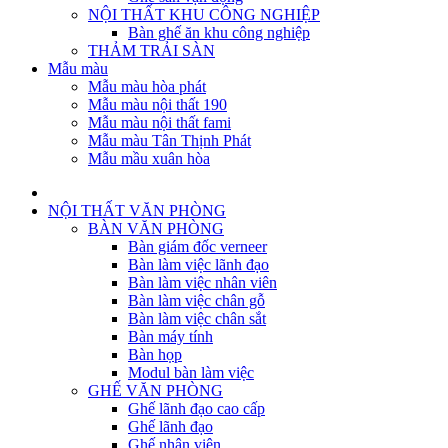
NỘI THẤT KHU CÔNG NGHIỆP
Bàn ghế ăn khu công nghiệp
THẢM TRẢI SÀN
Mẫu màu
Mẫu màu hòa phát
Mẫu màu nội thất 190
Mẫu màu nội thất fami
Mẫu màu Tân Thịnh Phát
Mẫu mầu xuân hòa
NỘI THẤT VĂN PHÒNG
BÀN VĂN PHÒNG
Bàn giám đốc verneer
Bàn làm việc lãnh đạo
Bàn làm việc nhân viên
Bàn làm việc chân gỗ
Bàn làm việc chân sắt
Bàn máy tính
Bàn họp
Modul bàn làm việc
GHẾ VĂN PHÒNG
Ghế lãnh đạo cao cấp
Ghế lãnh đạo
Ghế nhân viên