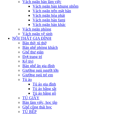
Vách ngăn bàn làm việc
Vách ngăn bàn khung nhôm
Vách ngăn trên mặt bàn
Vách ngăn hòa phát
Vách ngăn bàn fami
Vách ngăn bàn khác
Vách ngăn phòng
Vách ngăn vệ sinh
NỘI THẤT GIA ĐÌNH
Bàn thờ, tủ thờ
Bàn ghế phòng khách
Ghế thư giãn
Đợt trang trí
Kệ tivi
Bàn ghế ăn gia đình
Giường ngủ người lớn
Giường ngủ trẻ em
Tủ áo
Tủ áo gia đình
Tủ áo bằng sắt
Tủ áo bằng gỗ
TỦ GIẦY
Bàn làm việc, học tập
Ghế công thái học
TỦ BẾP