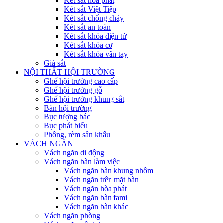
Két sắt hòa phát
Két sắt Việt Tiệp
Két sắt chống cháy
Két sắt an toàn
Két sắt khóa điện tử
Két sắt khóa cơ
Két sắt khóa vân tay
Giá sắt
NỘI THẤT HỘI TRƯỜNG
Ghế hội trường cao cấp
Ghế hội trường gỗ
Ghế hội trường khung sắt
Bàn hội trường
Bục tượng bác
Bục phát biểu
Phông, rèm sân khấu
VÁCH NGĂN
Vách ngăn di động
Vách ngăn bàn làm việc
Vách ngăn bàn khung nhôm
Vách ngăn trên mặt bàn
Vách ngăn hòa phát
Vách ngăn bàn fami
Vách ngăn bàn khác
Vách ngăn phòng