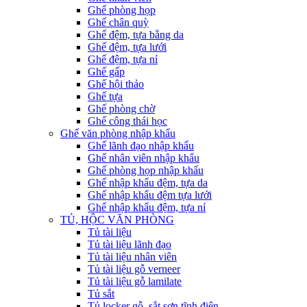
Ghế phòng họp
Ghế chân quỳ
Ghế đệm, tựa bằng da
Ghế đệm, tựa lưới
Ghế đệm, tựa nỉ
Ghế gấp
Ghế hội thảo
Ghế tựa
Ghế phòng chờ
Ghế công thái học
Ghế văn phòng nhập khẩu
Ghế lãnh đạo nhập khẩu
Ghế nhân viên nhập khẩu
Ghế phòng họp nhập khẩu
Ghế nhập khẩu đệm, tựa da
Ghế nhập khẩu đệm tựa lưới
Ghế nhập khẩu đệm, tựa nỉ
TỦ, HỘC VĂN PHÒNG
Tủ tài liệu
Tủ tài liệu lãnh đạo
Tủ tài liệu nhân viên
Tủ tài liệu gỗ verneer
Tủ tài liệu gỗ lamilate
Tủ sắt
Tủ locker gỗ, sắt sơn tĩnh điện