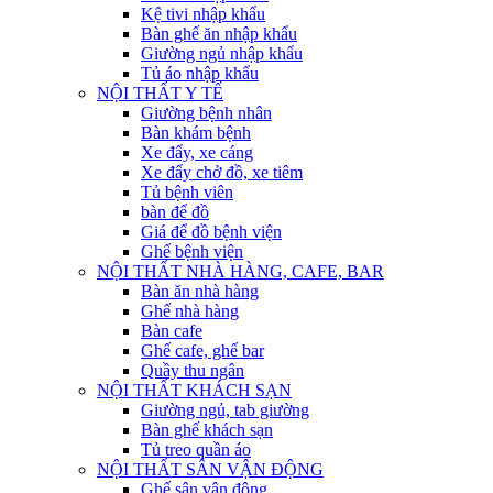
Kệ tivi nhập khẩu
Bàn ghế ăn nhập khẩu
Giường ngủ nhập khẩu
Tủ áo nhập khẩu
NỘI THẤT Y TẾ
Giường bệnh nhân
Bàn khám bệnh
Xe đẩy, xe cáng
Xe đẩy chở đồ, xe tiêm
Tủ bệnh viên
bàn để đồ
Giá để đồ bệnh viện
Ghế bệnh viện
NỘI THẤT NHÀ HÀNG, CAFE, BAR
Bàn ăn nhà hàng
Ghế nhà hàng
Bàn cafe
Ghế cafe, ghế bar
Quầy thu ngân
NỘI THẤT KHÁCH SẠN
Giường ngủ, tab giường
Bàn ghế khách sạn
Tủ treo quần áo
NỘI THẤT SÂN VẬN ĐỘNG
Ghế sân vận động