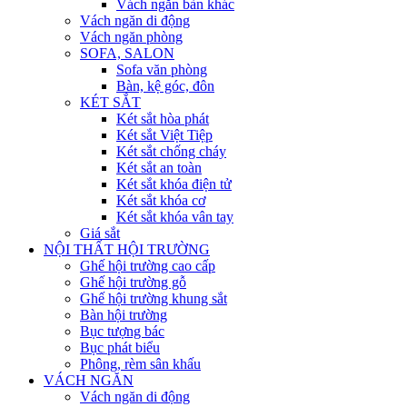
Vách ngăn bàn khác
Vách ngăn di động
Vách ngăn phòng
SOFA, SALON
Sofa văn phòng
Bàn, kệ góc, đôn
KÉT SẮT
Két sắt hòa phát
Két sắt Việt Tiệp
Két sắt chống cháy
Két sắt an toàn
Két sắt khóa điện tử
Két sắt khóa cơ
Két sắt khóa vân tay
Giá sắt
NỘI THẤT HỘI TRƯỜNG
Ghế hội trường cao cấp
Ghế hội trường gỗ
Ghế hội trường khung sắt
Bàn hội trường
Bục tượng bác
Bục phát biểu
Phông, rèm sân khấu
VÁCH NGĂN
Vách ngăn di động