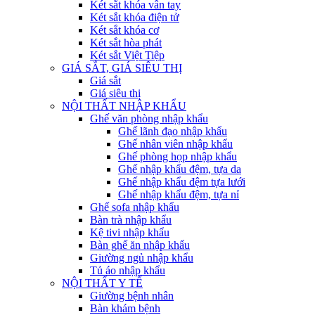
Két sắt khóa vân tay
Két sắt khóa điện tử
Két sắt khóa cơ
Két sắt hòa phát
Két sắt Việt Tiệp
GIÁ SẮT, GIÁ SIÊU THỊ
Giá sắt
Giá siêu thị
NỘI THẤT NHẬP KHẨU
Ghế văn phòng nhập khẩu
Ghế lãnh đạo nhập khẩu
Ghế nhân viên nhập khẩu
Ghế phòng họp nhập khẩu
Ghế nhập khẩu đệm, tựa da
Ghế nhập khẩu đệm tựa lưới
Ghế nhập khẩu đệm, tựa nỉ
Ghế sofa nhập khẩu
Bàn trà nhập khẩu
Kệ tivi nhập khẩu
Bàn ghế ăn nhập khẩu
Giường ngủ nhập khẩu
Tủ áo nhập khẩu
NỘI THẤT Y TẾ
Giường bệnh nhân
Bàn khám bệnh