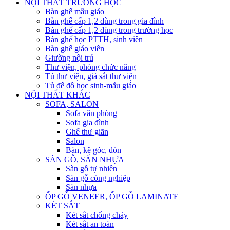
NỘI THẤT TRƯỜNG HỌC
Bàn ghế mẫu giáo
Bàn ghế cấp 1,2 dùng trong gia đình
Bàn ghế cấp 1,2 dùng trong trường học
Bàn ghế học PTTH, sinh viên
Bàn ghế giáo viên
Giường nội trú
Thư viện, phòng chức năng
Tủ thư viện, giá sắt thư viện
Tủ để đồ học sinh-mẫu giáo
NỘI THẤT KHÁC
SOFA, SALON
Sofa văn phòng
Sofa gia đình
Ghế thư giãn
Salon
Bàn, kệ góc, đôn
SÀN GỖ, SÀN NHỰA
Sàn gỗ tự nhiên
Sàn gỗ công nghiệp
Sàn nhựa
ỐP GỖ VENEER, ỐP GỖ LAMINATE
KÉT SẮT
Két sắt chống cháy
Két sắt an toàn