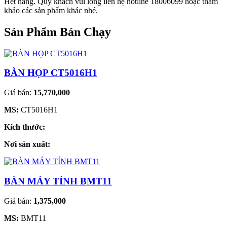
Hết hàng. Quý khách vui lòng liên hệ hotline 18006099 hoặc tham
khảo các sản phẩm khác nhé.
Sản Phẩm Bán Chạy
BÀN HỌP CT5016H1
Giá bán:
15,770,000
MS:
CT5016H1
Kích thước:
Nơi sản xuất:
BÀN MÁY TÍNH BMT11
Giá bán:
1,375,000
MS:
BMT11