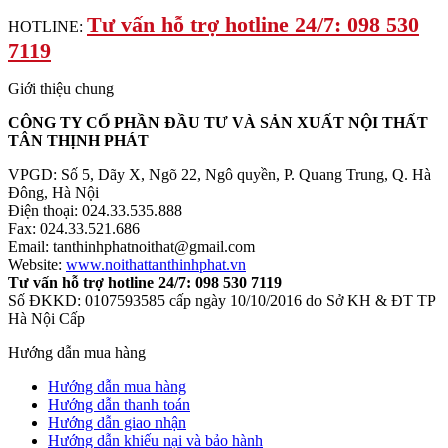
Tư vấn hỗ trợ hotline 24/7: 098 530
HOTLINE:
7119
Giới thiệu chung
CÔNG TY CỔ PHẦN ĐẦU TƯ VÀ SẢN XUẤT NỘI THẤT
TÂN THỊNH PHÁT
VPGD: Số 5, Dãy X, Ngõ 22, Ngô quyền, P. Quang Trung, Q. Hà
Đông, Hà Nội
Điện thoại: 024.33.535.888
Fax: 024.33.521.686
Email: tanthinhphatnoithat@gmail.com
Website:
www.noithattanthinhphat.vn
Tư vấn hỗ trợ hotline 24/7: 098 530 7119
Số ĐKKD: 0107593585 cấp ngày 10/10/2016 do Sở KH & ĐT TP
Hà Nội Cấp
Hướng dẫn mua hàng
Hướng dẫn mua hàng
Hướng dẫn thanh toán
Hướng dẫn giao nhận
Hướng dẫn khiếu nại và bảo hành