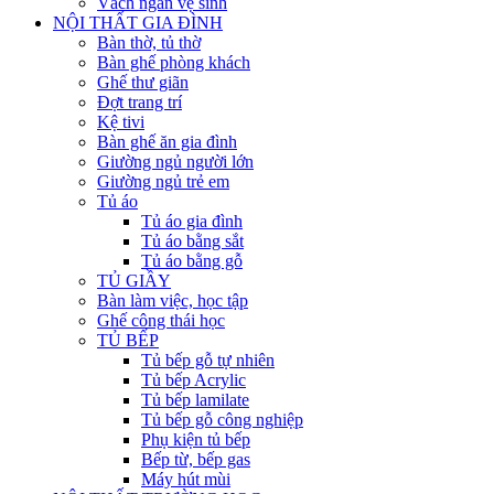
Vách ngăn vệ sinh
NỘI THẤT GIA ĐÌNH
Bàn thờ, tủ thờ
Bàn ghế phòng khách
Ghế thư giãn
Đợt trang trí
Kệ tivi
Bàn ghế ăn gia đình
Giường ngủ người lớn
Giường ngủ trẻ em
Tủ áo
Tủ áo gia đình
Tủ áo bằng sắt
Tủ áo bằng gỗ
TỦ GIẦY
Bàn làm việc, học tập
Ghế công thái học
TỦ BẾP
Tủ bếp gỗ tự nhiên
Tủ bếp Acrylic
Tủ bếp lamilate
Tủ bếp gỗ công nghiệp
Phụ kiện tủ bếp
Bếp từ, bếp gas
Máy hút mùi