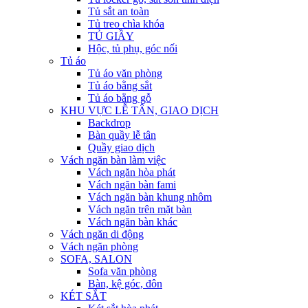
Tủ sắt an toàn
Tủ treo chìa khóa
TỦ GIẦY
Hộc, tủ phụ, góc nối
Tủ áo
Tủ áo văn phòng
Tủ áo bằng sắt
Tủ áo bằng gỗ
KHU VỰC LỄ TÂN, GIAO DỊCH
Backdrop
Bàn quầy lễ tân
Quầy giao dịch
Vách ngăn bàn làm việc
Vách ngăn hòa phát
Vách ngăn bàn fami
Vách ngăn bàn khung nhôm
Vách ngăn trên mặt bàn
Vách ngăn bàn khác
Vách ngăn di động
Vách ngăn phòng
SOFA, SALON
Sofa văn phòng
Bàn, kệ góc, đôn
KÉT SẮT