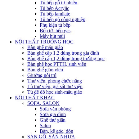
Tủ bếp gỗ tự nhiên
Tủ bếp Acrylic
Tủ bếp lamilate
Tủ bếp gỗ công nghiệp
Phụ kiện tủ bếp
Bếp từ, bếp gas
Máy hút mùi
NỘI THẤT TRƯỜNG HỌC
Bàn ghế mẫu giáo
Bàn ghế cấp 1,2 dùng trong gia đình
Bàn ghế cấp 1,2 dùng trong trường học
Bàn ghế học PTTH, sinh viên
Bàn ghế giáo viên
Giường nội trú
Thư viện, phòng chức năng
Tủ thư viện, giá sắt thư viện
Tủ để đồ học sinh-mẫu giáo
NỘI THẤT KHÁC
SOFA, SALON
Sofa văn phòng
Sofa gia đình
Ghế thư giãn
Salon
Bàn, kệ góc, đôn
SÀN GỖ, SÀN NHỰA