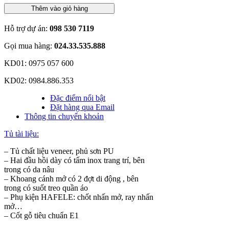
Thêm vào giỏ hàng
Hỗ trợ dự án:
098 530 7119
Gọi mua hàng:
024.33.535.888
KD01: 0975 057 600
KD02: 0984.886.353
Đặc điểm nổi bật
Đặt hàng qua Email
Thông tin chuyển khoản
Tủ tài liệu:
– Tủ chất liệu veneer, phủ sơn PU
– Hai đầu hồi dày có tấm inox trang trí, bên
trong có da nâu
– Khoang cánh mở có 2 đợt di động , bên
trong có suốt treo quần áo
– Phụ kiện HAFELE: chốt nhấn mở, ray nhấn
mở…
– Cốt gỗ tiêu chuẩn E1