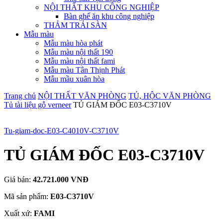
NỘI THẤT KHU CÔNG NGHIỆP
Bàn ghế ăn khu công nghiệp
THẢM TRẢI SÀN
Mẫu màu
Mẫu màu hòa phát
Mẫu màu nội thất 190
Mẫu màu nội thất fami
Mẫu màu Tân Thịnh Phát
Mẫu mầu xuân hòa
Trang chủ
NỘI THẤT VĂN PHÒNG
TỦ, HỘC VĂN PHÒNG
Tủ tài liệu gỗ verneer
TỦ GIÁM ĐỐC E03-C3710V
Tu-giam-doc-E03-C4010V-C3710V
TỦ GIÁM ĐỐC E03-C3710V
Giá bán:
42.721.000 VNĐ
Mã sản phẩm:
E03-C3710V
Xuất xứ:
FAMI