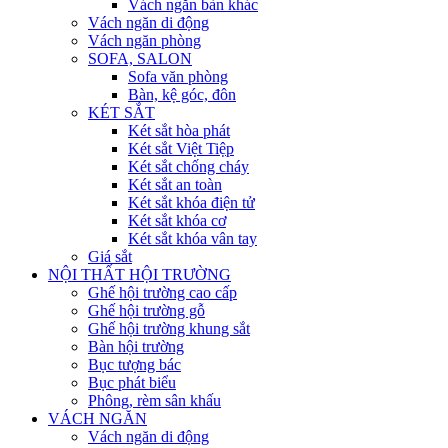
Vách ngăn bàn khác
Vách ngăn di động
Vách ngăn phòng
SOFA, SALON
Sofa văn phòng
Bàn, kệ góc, đôn
KÉT SẮT
Két sắt hòa phát
Két sắt Việt Tiệp
Két sắt chống cháy
Két sắt an toàn
Két sắt khóa điện tử
Két sắt khóa cơ
Két sắt khóa vân tay
Giá sắt
NỘI THẤT HỘI TRƯỜNG
Ghế hội trường cao cấp
Ghế hội trường gỗ
Ghế hội trường khung sắt
Bàn hội trường
Bục tượng bác
Bục phát biểu
Phông, rèm sân khấu
VÁCH NGĂN
Vách ngăn di động