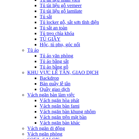
Tủ tài liệu gỗ verneer
Tủ tài liệu gỗ lamilate
Tủ sắt
Tủ locker gỗ, sắt sơn tĩnh điện
Tủ sắt an toàn
Tủ treo chìa khóa
TỦ GIẦY
Hộc, tủ phụ, góc nối
Tủ áo
Tủ áo văn phòng
Tủ áo bằng sắt
Tủ áo bằng gỗ
KHU VỰC LỄ TÂN, GIAO DỊCH
Backdrop
Bàn quầy lễ tân
Quầy giao dịch
Vách ngăn bàn làm việc
Vách ngăn hòa phát
Vách ngăn bàn fami
Vách ngăn bàn khung nhôm
Vách ngăn trên mặt bàn
Vách ngăn bàn khác
Vách ngăn di động
Vách ngăn phòng