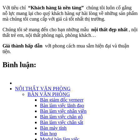
Với tiêu chí
“Khách hàng là nền tảng”
chúng tôi luôn cố gắng
nỗ lực mang lại cho quý khách hàng sự hài lòng về những sản phẩm
mà chúng tôi cung cấp với giá cả tốt nhất thị trường.
Chúng tôi sẽ mang đến cho bạn những mẫu
nội thất đẹp nhất
, nội
thất trẻ em, nội thất phòng ngủ, phòng khách…
Giá thành hấp dẫn
với phong cách mua sắm hiện đại và thuận
tiện.
Bình luận:
NỘI THẤT VĂN PHÒNG
BÀN VĂN PHÒNG
Bàn giám đốc verneer
Bàn làm việc lãnh đạo
Bàn làm việc nhân viên
Bàn làm việc chân gỗ
Bàn làm việc chân sắt
Bàn máy tính
Bàn họp
Modul bàn làm việc