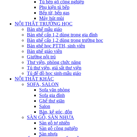
Tủ bếp gỗ công nghiệp
Phụ kiện tủ bếp
Bếp từ, bếp gas
Máy hút mùi
NỘI THẤT TRƯỜNG HỌC
Bàn ghế mẫu giáo
Bàn ghế cấp 1,2 dùng trong gia đình
Bàn ghế cấp 1,2 dùng trong trường học
Bàn ghế học PTTH, sinh viên
Bàn ghế giáo viên
Giường nội trú
Thư viện, phòng chức năng
Tủ thư viện, giá sắt thư viện
Tủ để đồ học sinh-mẫu giáo
NỘI THẤT KHÁC
SOFA, SALON
Sofa văn phòng
Sofa gia đình
Ghế thư giãn
Salon
Bàn, kệ góc, đôn
SÀN GỖ, SÀN NHỰA
Sàn gỗ tự nhiên
Sàn gỗ công nghiệp
Sàn nhựa