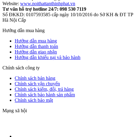
Website:
www.noithattanthinhphat.vn
Tư vấn hỗ trợ hotline 24/7: 098 530 7119
Số ĐKKD: 0107593585 cấp ngày 10/10/2016 do Sở KH & ĐT TP
Hà Nội Cấp
Hướng dẫn mua hàng
Hướng dẫn mua hàng
Hướng dẫn thanh toán
Hướng dẫn giao nhận
Hướng dẫn khiếu nại và bảo hành
Chính sách công ty
Chính sách bán hàng
Chính sách vận chuyển
Chính sách kiểm, đổi, trả hàng
Chính sách bảo hành sản phẩm
Chính sách bảo mật
Mạng xã hội