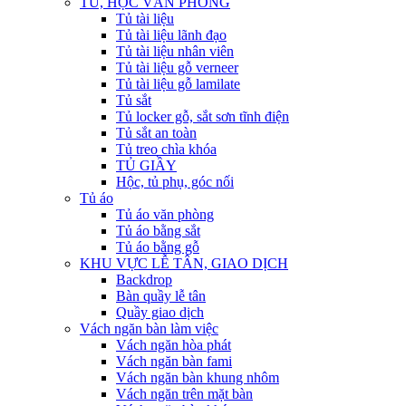
TỦ, HỘC VĂN PHÒNG
Tủ tài liệu
Tủ tài liệu lãnh đạo
Tủ tài liệu nhân viên
Tủ tài liệu gỗ verneer
Tủ tài liệu gỗ lamilate
Tủ sắt
Tủ locker gỗ, sắt sơn tĩnh điện
Tủ sắt an toàn
Tủ treo chìa khóa
TỦ GIẦY
Hộc, tủ phụ, góc nối
Tủ áo
Tủ áo văn phòng
Tủ áo bằng sắt
Tủ áo bằng gỗ
KHU VỰC LỄ TÂN, GIAO DỊCH
Backdrop
Bàn quầy lễ tân
Quầy giao dịch
Vách ngăn bàn làm việc
Vách ngăn hòa phát
Vách ngăn bàn fami
Vách ngăn bàn khung nhôm
Vách ngăn trên mặt bàn