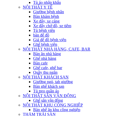
Tủ áo nhập khẩu
NỘI THẤT Y TẾ
Giường bệnh nhân
Bàn khám bệnh
Xe đẩy, xe cáng
Xe đẩy chở đồ, xe tiêm
Tủ bệnh viên
bàn để đồ
Giá để đồ bệnh viện
Ghế bệnh viện
NỘI THẤT NHÀ HÀNG, CAFE, BAR
Bàn ăn nhà hàng
Ghế nhà hàng
Bàn cafe
Ghế cafe, ghế bar
Quầy thu ngân
NỘI THẤT KHÁCH SẠN
Giường ngủ, tab giường
Bàn ghế khách sạn
Tủ treo quần áo
NỘI THẤT SÂN VẬN ĐỘNG
Ghế sân vận động
NỘI THẤT KHU CÔNG NGHIỆP
Bàn ghế ăn khu công nghiệp
THẢM TRẢI SÀN