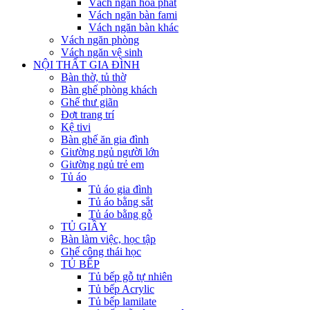
Vách ngăn hòa phát
Vách ngăn bàn fami
Vách ngăn bàn khác
Vách ngăn phòng
Vách ngăn vệ sinh
NỘI THẤT GIA ĐÌNH
Bàn thờ, tủ thờ
Bàn ghế phòng khách
Ghế thư giãn
Đợt trang trí
Kệ tivi
Bàn ghế ăn gia đình
Giường ngủ người lớn
Giường ngủ trẻ em
Tủ áo
Tủ áo gia đình
Tủ áo bằng sắt
Tủ áo bằng gỗ
TỦ GIẦY
Bàn làm việc, học tập
Ghế công thái học
TỦ BẾP
Tủ bếp gỗ tự nhiên
Tủ bếp Acrylic
Tủ bếp lamilate