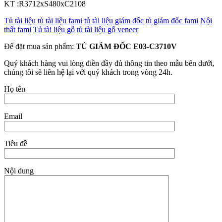
KT :R3712xS480xC2108
Tủ tài liệu
tủ tài liệu fami
tủ tài liệu giám đốc
tủ giám đốc fami
Nội
thất fami
Tủ tài liệu gỗ
tủ tài liệu gỗ veneer
Để đặt mua sản phẩm:
TỦ GIÁM ĐỐC E03-C3710V
Quý khách hàng vui lòng điền đầy đủ thông tin theo mẫu bên dưới,
chúng tôi sẽ liên hệ lại với quý khách trong vòng 24h.
Họ tên
Email
Tiêu đề
Nội dung