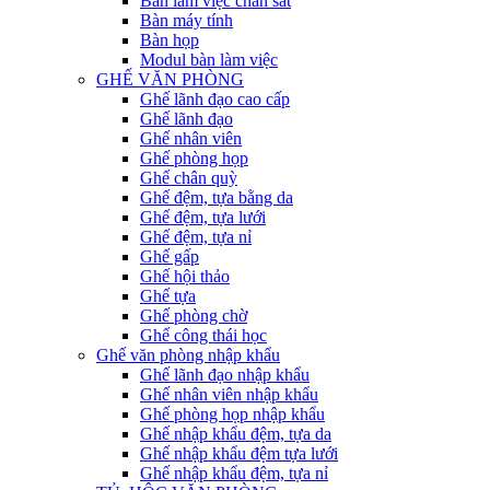
Bàn làm việc chân sắt
Bàn máy tính
Bàn họp
Modul bàn làm việc
GHẾ VĂN PHÒNG
Ghế lãnh đạo cao cấp
Ghế lãnh đạo
Ghế nhân viên
Ghế phòng họp
Ghế chân quỳ
Ghế đệm, tựa bằng da
Ghế đệm, tựa lưới
Ghế đệm, tựa nỉ
Ghế gấp
Ghế hội thảo
Ghế tựa
Ghế phòng chờ
Ghế công thái học
Ghế văn phòng nhập khẩu
Ghế lãnh đạo nhập khẩu
Ghế nhân viên nhập khẩu
Ghế phòng họp nhập khẩu
Ghế nhập khẩu đệm, tựa da
Ghế nhập khẩu đệm tựa lưới
Ghế nhập khẩu đệm, tựa nỉ