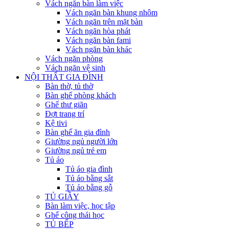
Vách ngăn bàn làm việc
Vách ngăn bàn khung nhôm
Vách ngăn trên mặt bàn
Vách ngăn hòa phát
Vách ngăn bàn fami
Vách ngăn bàn khác
Vách ngăn phòng
Vách ngăn vệ sinh
NỘI THẤT GIA ĐÌNH
Bàn thờ, tủ thờ
Bàn ghế phòng khách
Ghế thư giãn
Đợt trang trí
Kệ tivi
Bàn ghế ăn gia đình
Giường ngủ người lớn
Giường ngủ trẻ em
Tủ áo
Tủ áo gia đình
Tủ áo bằng sắt
Tủ áo bằng gỗ
TỦ GIẦY
Bàn làm việc, học tập
Ghế công thái học
TỦ BẾP