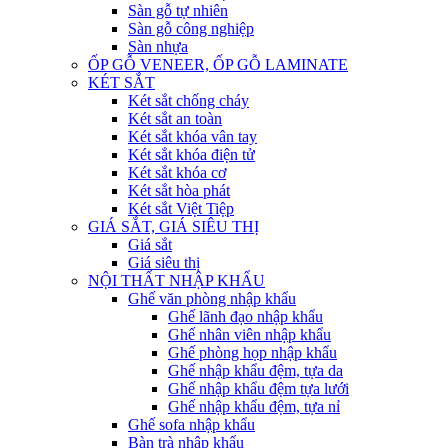
Sàn gỗ tự nhiên
Sàn gỗ công nghiệp
Sàn nhựa
ỐP GỖ VENEER, ỐP GỖ LAMINATE
KÉT SẮT
Két sắt chống cháy
Két sắt an toàn
Két sắt khóa vân tay
Két sắt khóa điện tử
Két sắt khóa cơ
Két sắt hòa phát
Két sắt Việt Tiệp
GIÁ SẮT, GIÁ SIÊU THỊ
Giá sắt
Giá siêu thị
NỘI THẤT NHẬP KHẨU
Ghế văn phòng nhập khẩu
Ghế lãnh đạo nhập khẩu
Ghế nhân viên nhập khẩu
Ghế phòng họp nhập khẩu
Ghế nhập khẩu đệm, tựa da
Ghế nhập khẩu đệm tựa lưới
Ghế nhập khẩu đệm, tựa nỉ
Ghế sofa nhập khẩu
Bàn trà nhập khẩu