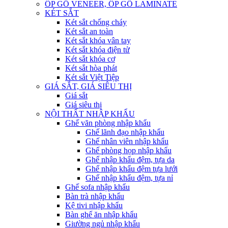
ỐP GỖ VENEER, ỐP GỖ LAMINATE
KÉT SẮT
Két sắt chống cháy
Két sắt an toàn
Két sắt khóa vân tay
Két sắt khóa điện tử
Két sắt khóa cơ
Két sắt hòa phát
Két sắt Việt Tiệp
GIÁ SẮT, GIÁ SIÊU THỊ
Giá sắt
Giá siêu thị
NỘI THẤT NHẬP KHẨU
Ghế văn phòng nhập khẩu
Ghế lãnh đạo nhập khẩu
Ghế nhân viên nhập khẩu
Ghế phòng họp nhập khẩu
Ghế nhập khẩu đệm, tựa da
Ghế nhập khẩu đệm tựa lưới
Ghế nhập khẩu đệm, tựa nỉ
Ghế sofa nhập khẩu
Bàn trà nhập khẩu
Kệ tivi nhập khẩu
Bàn ghế ăn nhập khẩu
Giường ngủ nhập khẩu