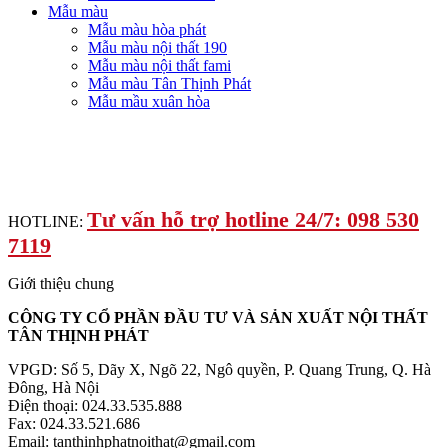
Mẫu màu
Mẫu màu hòa phát
Mẫu màu nội thất 190
Mẫu màu nội thất fami
Mẫu màu Tân Thịnh Phát
Mẫu mầu xuân hòa
Tư vấn hỗ trợ hotline 24/7: 098 530
HOTLINE:
7119
Giới thiệu chung
CÔNG TY CỔ PHẦN ĐẦU TƯ VÀ SẢN XUẤT NỘI THẤT
TÂN THỊNH PHÁT
VPGD: Số 5, Dãy X, Ngõ 22, Ngô quyền, P. Quang Trung, Q. Hà
Đông, Hà Nội
Điện thoại: 024.33.535.888
Fax: 024.33.521.686
Email: tanthinhphatnoithat@gmail.com