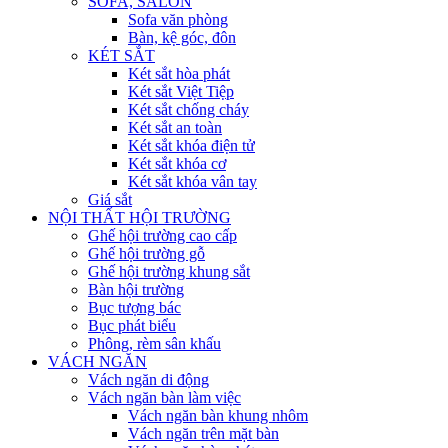
SOFA, SALON
Sofa văn phòng
Bàn, kệ góc, đôn
KÉT SẮT
Két sắt hòa phát
Két sắt Việt Tiệp
Két sắt chống cháy
Két sắt an toàn
Két sắt khóa điện tử
Két sắt khóa cơ
Két sắt khóa vân tay
Giá sắt
NỘI THẤT HỘI TRƯỜNG
Ghế hội trường cao cấp
Ghế hội trường gỗ
Ghế hội trường khung sắt
Bàn hội trường
Bục tượng bác
Bục phát biểu
Phông, rèm sân khấu
VÁCH NGĂN
Vách ngăn di động
Vách ngăn bàn làm việc
Vách ngăn bàn khung nhôm
Vách ngăn trên mặt bàn