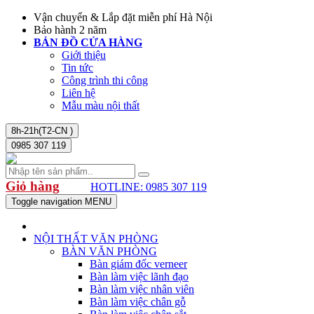
Vận chuyển & Lắp đặt miễn phí Hà Nội
Bảo hành 2 năm
BẢN ĐỒ CỬA HÀNG
Giới thiệu
Tin tức
Công trình thi công
Liên hệ
Mẫu màu nội thất
8h-21h(T2-CN )
0985 307 119
Giỏ hàng
HOTLINE: 0985 307 119
Toggle navigation
MENU
NỘI THẤT VĂN PHÒNG
BÀN VĂN PHÒNG
Bàn giám đốc verneer
Bàn làm việc lãnh đạo
Bàn làm việc nhân viên
Bàn làm việc chân gỗ