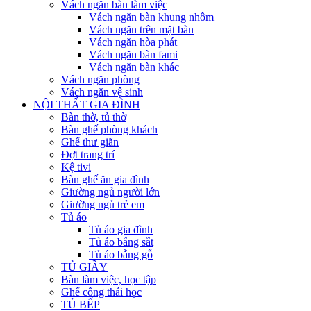
Vách ngăn bàn làm việc
Vách ngăn bàn khung nhôm
Vách ngăn trên mặt bàn
Vách ngăn hòa phát
Vách ngăn bàn fami
Vách ngăn bàn khác
Vách ngăn phòng
Vách ngăn vệ sinh
NỘI THẤT GIA ĐÌNH
Bàn thờ, tủ thờ
Bàn ghế phòng khách
Ghế thư giãn
Đợt trang trí
Kệ tivi
Bàn ghế ăn gia đình
Giường ngủ người lớn
Giường ngủ trẻ em
Tủ áo
Tủ áo gia đình
Tủ áo bằng sắt
Tủ áo bằng gỗ
TỦ GIẦY
Bàn làm việc, học tập
Ghế công thái học
TỦ BẾP