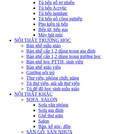
Tủ bếp gỗ tự nhiên
Tủ bếp Acrylic
Tủ bếp lamilate
Tủ bếp gỗ công nghiệp
Phụ kiện tủ bếp
Bếp từ, bếp gas
Máy hút mùi
NỘI THẤT TRƯỜNG HỌC
Bàn ghế mẫu giáo
Bàn ghế cấp 1,2 dùng trong gia đình
Bàn ghế cấp 1,2 dùng trong trường học
Bàn ghế học PTTH, sinh viên
Bàn ghế giáo viên
Giường nội trú
Thư viện, phòng chức năng
Tủ thư viện, giá sắt thư viện
Tủ để đồ học sinh-mẫu giáo
NỘI THẤT KHÁC
SOFA, SALON
Sofa văn phòng
Sofa gia đình
Ghế thư giãn
Salon
Bàn, kệ góc, đôn
SÀN GỖ, SÀN NHỰA