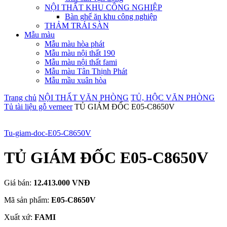
NỘI THẤT KHU CÔNG NGHIỆP
Bàn ghế ăn khu công nghiệp
THẢM TRẢI SÀN
Mẫu màu
Mẫu màu hòa phát
Mẫu màu nội thất 190
Mẫu màu nội thất fami
Mẫu màu Tân Thịnh Phát
Mẫu mầu xuân hòa
Trang chủ
NỘI THẤT VĂN PHÒNG
TỦ, HỘC VĂN PHÒNG
Tủ tài liệu gỗ verneer
TỦ GIÁM ĐỐC E05-C8650V
Tu-giam-doc-E05-C8650V
TỦ GIÁM ĐỐC E05-C8650V
Giá bán:
12.413.000 VNĐ
Mã sản phẩm:
E05-C8650V
Xuất xứ:
FAMI