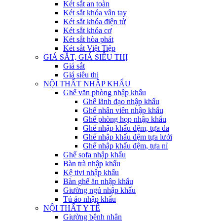
Két sắt an toàn
Két sắt khóa vân tay
Két sắt khóa điện tử
Két sắt khóa cơ
Két sắt hòa phát
Két sắt Việt Tiệp
GIÁ SẮT, GIÁ SIÊU THỊ
Giá sắt
Giá siêu thị
NỘI THẤT NHẬP KHẨU
Ghế văn phòng nhập khẩu
Ghế lãnh đạo nhập khẩu
Ghế nhân viên nhập khẩu
Ghế phòng họp nhập khẩu
Ghế nhập khẩu đệm, tựa da
Ghế nhập khẩu đệm tựa lưới
Ghế nhập khẩu đệm, tựa nỉ
Ghế sofa nhập khẩu
Bàn trà nhập khẩu
Kệ tivi nhập khẩu
Bàn ghế ăn nhập khẩu
Giường ngủ nhập khẩu
Tủ áo nhập khẩu
NỘI THẤT Y TẾ
Giường bệnh nhân