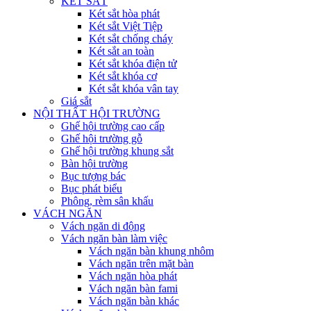
KÉT SẮT
Két sắt hòa phát
Két sắt Việt Tiệp
Két sắt chống cháy
Két sắt an toàn
Két sắt khóa điện tử
Két sắt khóa cơ
Két sắt khóa vân tay
Giá sắt
NỘI THẤT HỘI TRƯỜNG
Ghế hội trường cao cấp
Ghế hội trường gỗ
Ghế hội trường khung sắt
Bàn hội trường
Bục tượng bác
Bục phát biểu
Phông, rèm sân khấu
VÁCH NGĂN
Vách ngăn di động
Vách ngăn bàn làm việc
Vách ngăn bàn khung nhôm
Vách ngăn trên mặt bàn
Vách ngăn hòa phát
Vách ngăn bàn fami
Vách ngăn bàn khác