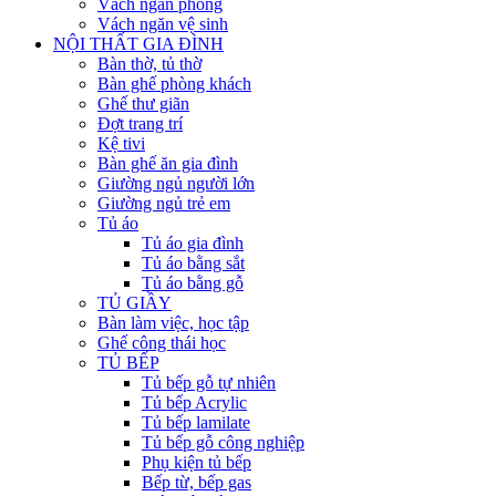
Vách ngăn phòng
Vách ngăn vệ sinh
NỘI THẤT GIA ĐÌNH
Bàn thờ, tủ thờ
Bàn ghế phòng khách
Ghế thư giãn
Đợt trang trí
Kệ tivi
Bàn ghế ăn gia đình
Giường ngủ người lớn
Giường ngủ trẻ em
Tủ áo
Tủ áo gia đình
Tủ áo bằng sắt
Tủ áo bằng gỗ
TỦ GIẦY
Bàn làm việc, học tập
Ghế công thái học
TỦ BẾP
Tủ bếp gỗ tự nhiên
Tủ bếp Acrylic
Tủ bếp lamilate
Tủ bếp gỗ công nghiệp
Phụ kiện tủ bếp
Bếp từ, bếp gas