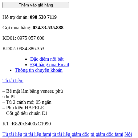
Thêm vào giỏ hàng
Hỗ trợ dự án:
098 530 7119
Gọi mua hàng:
024.33.535.888
KD01: 0975 057 600
KD02: 0984.886.353
Đặc điểm nổi bật
Đặt hàng qua Email
Thông tin chuyển khoản
Tủ tài liệu:
– Bề mặt làm bằng veneer, phủ
sơn PU
– Tủ 2 cánh mở, 05 ngăn
– Phụ kiện HAFELE
– Cốt gỗ tiêu chuẩn E1
KT :R820xS400xC1990
Tủ tài liệu
tủ tài liệu fami
tủ tài liệu giám đốc
tủ giám đốc fami
Nội