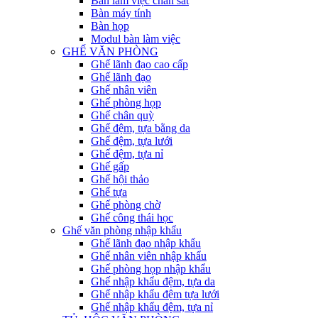
Bàn làm việc chân sắt
Bàn máy tính
Bàn họp
Modul bàn làm việc
GHẾ VĂN PHÒNG
Ghế lãnh đạo cao cấp
Ghế lãnh đạo
Ghế nhân viên
Ghế phòng họp
Ghế chân quỳ
Ghế đệm, tựa bằng da
Ghế đệm, tựa lưới
Ghế đệm, tựa nỉ
Ghế gấp
Ghế hội thảo
Ghế tựa
Ghế phòng chờ
Ghế công thái học
Ghế văn phòng nhập khẩu
Ghế lãnh đạo nhập khẩu
Ghế nhân viên nhập khẩu
Ghế phòng họp nhập khẩu
Ghế nhập khẩu đệm, tựa da
Ghế nhập khẩu đệm tựa lưới
Ghế nhập khẩu đệm, tựa nỉ