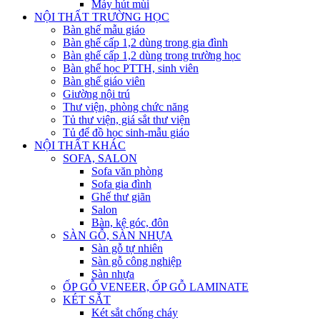
Máy hút mùi
NỘI THẤT TRƯỜNG HỌC
Bàn ghế mẫu giáo
Bàn ghế cấp 1,2 dùng trong gia đình
Bàn ghế cấp 1,2 dùng trong trường học
Bàn ghế học PTTH, sinh viên
Bàn ghế giáo viên
Giường nội trú
Thư viện, phòng chức năng
Tủ thư viện, giá sắt thư viện
Tủ để đồ học sinh-mẫu giáo
NỘI THẤT KHÁC
SOFA, SALON
Sofa văn phòng
Sofa gia đình
Ghế thư giãn
Salon
Bàn, kệ góc, đôn
SÀN GỖ, SÀN NHỰA
Sàn gỗ tự nhiên
Sàn gỗ công nghiệp
Sàn nhựa
ỐP GỖ VENEER, ỐP GỖ LAMINATE
KÉT SẮT
Két sắt chống cháy