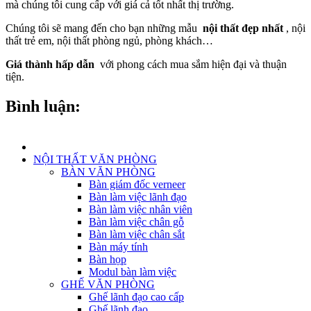
mà chúng tôi cung cấp với giá cả tốt nhất thị trường.
Chúng tôi sẽ mang đến cho bạn những mẫu
nội thất đẹp nhất
, nội
thất trẻ em, nội thất phòng ngủ, phòng khách…
Giá thành hấp dẫn
với phong cách mua sắm hiện đại và thuận
tiện.
Bình luận:
NỘI THẤT VĂN PHÒNG
BÀN VĂN PHÒNG
Bàn giám đốc verneer
Bàn làm việc lãnh đạo
Bàn làm việc nhân viên
Bàn làm việc chân gỗ
Bàn làm việc chân sắt
Bàn máy tính
Bàn họp
Modul bàn làm việc
GHẾ VĂN PHÒNG
Ghế lãnh đạo cao cấp
Ghế lãnh đạo