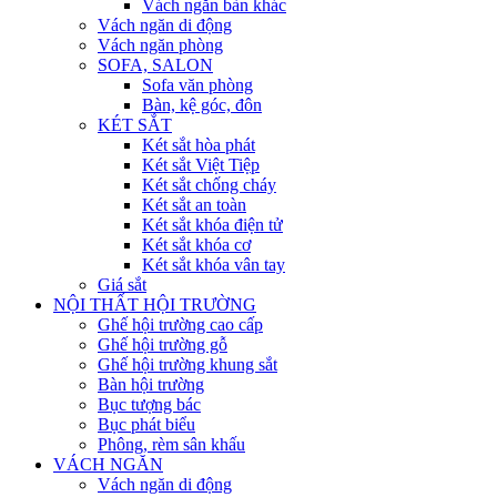
Vách ngăn bàn khác
Vách ngăn di động
Vách ngăn phòng
SOFA, SALON
Sofa văn phòng
Bàn, kệ góc, đôn
KÉT SẮT
Két sắt hòa phát
Két sắt Việt Tiệp
Két sắt chống cháy
Két sắt an toàn
Két sắt khóa điện tử
Két sắt khóa cơ
Két sắt khóa vân tay
Giá sắt
NỘI THẤT HỘI TRƯỜNG
Ghế hội trường cao cấp
Ghế hội trường gỗ
Ghế hội trường khung sắt
Bàn hội trường
Bục tượng bác
Bục phát biểu
Phông, rèm sân khấu
VÁCH NGĂN
Vách ngăn di động