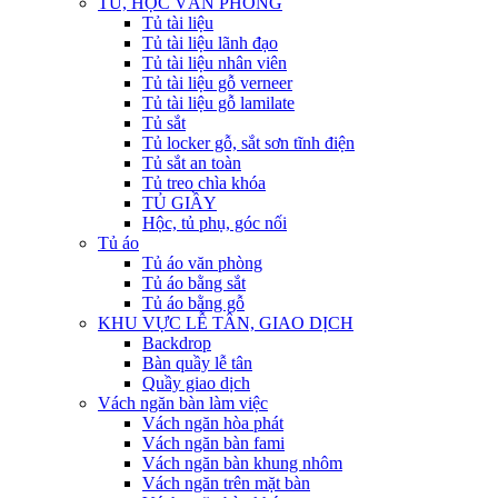
TỦ, HỘC VĂN PHÒNG
Tủ tài liệu
Tủ tài liệu lãnh đạo
Tủ tài liệu nhân viên
Tủ tài liệu gỗ verneer
Tủ tài liệu gỗ lamilate
Tủ sắt
Tủ locker gỗ, sắt sơn tĩnh điện
Tủ sắt an toàn
Tủ treo chìa khóa
TỦ GIẦY
Hộc, tủ phụ, góc nối
Tủ áo
Tủ áo văn phòng
Tủ áo bằng sắt
Tủ áo bằng gỗ
KHU VỰC LỄ TÂN, GIAO DỊCH
Backdrop
Bàn quầy lễ tân
Quầy giao dịch
Vách ngăn bàn làm việc
Vách ngăn hòa phát
Vách ngăn bàn fami
Vách ngăn bàn khung nhôm
Vách ngăn trên mặt bàn