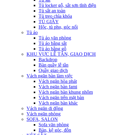
Tủ locker gỗ, sắt sơn tĩnh điện
Tủ sắt an toàn
Tủ treo chìa khóa
TỦ GIẦY
Hộc, tủ phụ, góc nối
Tủ áo
Tủ áo văn phòng
Tủ áo bằng sắt
Tủ áo bằng gỗ
KHU VỰC LỄ TÂN, GIAO DỊCH
Backdrop
Bàn quầy lễ tân
Quầy giao dịch
Vách ngăn bàn làm việc
Vách ngăn hòa phát
Vách ngăn bàn fami
Vách ngăn bàn khung nhôm
Vách ngăn trên mặt bàn
Vách ngăn bàn khác
Vách ngăn di động
Vách ngăn phòng
SOFA, SALON
Sofa văn phòng
Bàn, kệ góc, đôn