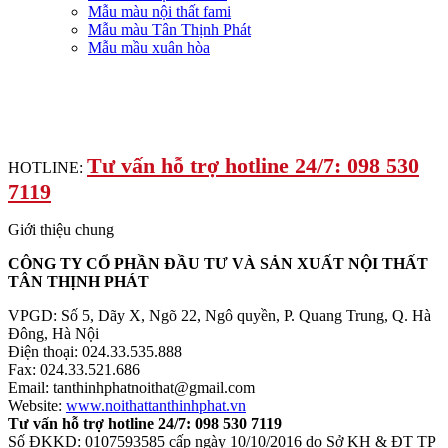
Mẫu màu nội thất fami
Mẫu màu Tân Thịnh Phát
Mẫu mầu xuân hòa
Tư vấn hỗ trợ hotline 24/7: 098 530
HOTLINE:
7119
Giới thiệu chung
CÔNG TY CỔ PHẦN ĐẦU TƯ VÀ SẢN XUẤT NỘI THẤT
TÂN THỊNH PHÁT
VPGD: Số 5, Dãy X, Ngõ 22, Ngô quyền, P. Quang Trung, Q. Hà
Đông, Hà Nội
Điện thoại: 024.33.535.888
Fax: 024.33.521.686
Email: tanthinhphatnoithat@gmail.com
Website:
www.noithattanthinhphat.vn
Tư vấn hỗ trợ hotline 24/7: 098 530 7119
Số ĐKKD: 0107593585 cấp ngày 10/10/2016 do Sở KH & ĐT TP