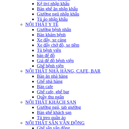
Kệ tivi nhập khẩu
Bàn ghế ăn nhập khẩu
Giường ngủ nhập khẩu
Tủ áo nhập khẩu
NỘI THẤT Y TẾ
Giường bệnh nhân
Bàn khám bệnh
Xe đẩy, xe cáng
Xe đẩy chở đồ, xe tiêm
Tủ bệnh viên
bàn để đồ
Giá để đồ bệnh viện
Ghế bệnh viện
NỘI THẤT NHÀ HÀNG, CAFE, BAR
Bàn ăn nhà hàng
Ghế nhà hàng
Bàn cafe
Ghế cafe, ghế bar
Quầy thu ngân
NỘI THẤT KHÁCH SẠN
Giường ngủ, tab giường
Bàn ghế khách sạn
Tủ treo quần áo
NỘI THẤT SÂN VẬN ĐỘNG
Ghế sân vận động