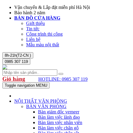
Vận chuyển & Lắp đặt miễn phí Hà Nội
Bảo hành 2 năm
BẢN ĐỒ CỬA HÀNG
Giới thiệu
Tin tức
Công trình thi công
Liên hệ
Mẫu màu nội thất
8h-21h(T2-CN )
0985 307 119
Giỏ hàng
HOTLINE: 0985 307 119
Toggle navigation
MENU
NỘI THẤT VĂN PHÒNG
BÀN VĂN PHÒNG
Bàn giám đốc verneer
Bàn làm việc lãnh đạo
Bàn làm việc nhân viên
Bàn làm việc chân gỗ