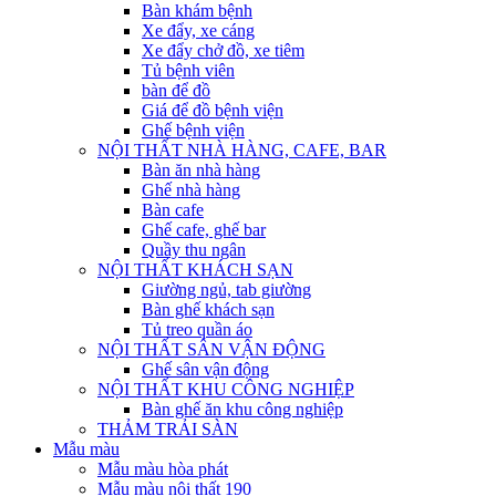
Bàn khám bệnh
Xe đẩy, xe cáng
Xe đẩy chở đồ, xe tiêm
Tủ bệnh viên
bàn để đồ
Giá để đồ bệnh viện
Ghế bệnh viện
NỘI THẤT NHÀ HÀNG, CAFE, BAR
Bàn ăn nhà hàng
Ghế nhà hàng
Bàn cafe
Ghế cafe, ghế bar
Quầy thu ngân
NỘI THẤT KHÁCH SẠN
Giường ngủ, tab giường
Bàn ghế khách sạn
Tủ treo quần áo
NỘI THẤT SÂN VẬN ĐỘNG
Ghế sân vận động
NỘI THẤT KHU CÔNG NGHIỆP
Bàn ghế ăn khu công nghiệp
THẢM TRẢI SÀN
Mẫu màu
Mẫu màu hòa phát
Mẫu màu nội thất 190