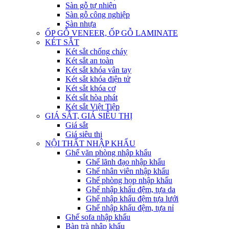
Sàn gỗ tự nhiên
Sàn gỗ công nghiệp
Sàn nhựa
ỐP GỖ VENEER, ỐP GỖ LAMINATE
KÉT SẮT
Két sắt chống cháy
Két sắt an toàn
Két sắt khóa vân tay
Két sắt khóa điện tử
Két sắt khóa cơ
Két sắt hòa phát
Két sắt Việt Tiệp
GIÁ SẮT, GIÁ SIÊU THỊ
Giá sắt
Giá siêu thị
NỘI THẤT NHẬP KHẨU
Ghế văn phòng nhập khẩu
Ghế lãnh đạo nhập khẩu
Ghế nhân viên nhập khẩu
Ghế phòng họp nhập khẩu
Ghế nhập khẩu đệm, tựa da
Ghế nhập khẩu đệm tựa lưới
Ghế nhập khẩu đệm, tựa nỉ
Ghế sofa nhập khẩu
Bàn trà nhập khẩu