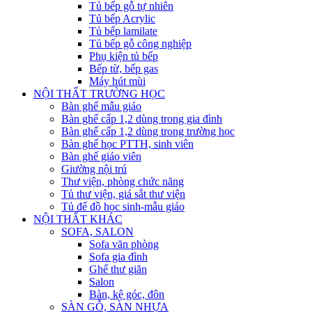
Tủ bếp gỗ tự nhiên
Tủ bếp Acrylic
Tủ bếp lamilate
Tủ bếp gỗ công nghiệp
Phụ kiện tủ bếp
Bếp từ, bếp gas
Máy hút mùi
NỘI THẤT TRƯỜNG HỌC
Bàn ghế mẫu giáo
Bàn ghế cấp 1,2 dùng trong gia đình
Bàn ghế cấp 1,2 dùng trong trường học
Bàn ghế học PTTH, sinh viên
Bàn ghế giáo viên
Giường nội trú
Thư viện, phòng chức năng
Tủ thư viện, giá sắt thư viện
Tủ để đồ học sinh-mẫu giáo
NỘI THẤT KHÁC
SOFA, SALON
Sofa văn phòng
Sofa gia đình
Ghế thư giãn
Salon
Bàn, kệ góc, đôn
SÀN GỖ, SÀN NHỰA