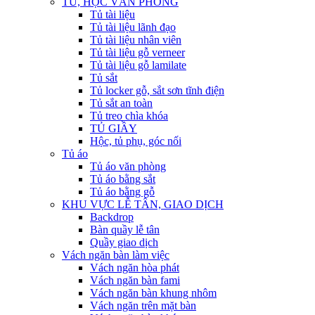
TỦ, HỘC VĂN PHÒNG
Tủ tài liệu
Tủ tài liệu lãnh đạo
Tủ tài liệu nhân viên
Tủ tài liệu gỗ verneer
Tủ tài liệu gỗ lamilate
Tủ sắt
Tủ locker gỗ, sắt sơn tĩnh điện
Tủ sắt an toàn
Tủ treo chìa khóa
TỦ GIẦY
Hộc, tủ phụ, góc nối
Tủ áo
Tủ áo văn phòng
Tủ áo bằng sắt
Tủ áo bằng gỗ
KHU VỰC LỄ TÂN, GIAO DỊCH
Backdrop
Bàn quầy lễ tân
Quầy giao dịch
Vách ngăn bàn làm việc
Vách ngăn hòa phát
Vách ngăn bàn fami
Vách ngăn bàn khung nhôm
Vách ngăn trên mặt bàn