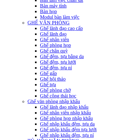
Bàn làm việc chân sắt
Bàn máy tính
Bàn họp
Modul bàn làm việc
GHẾ VĂN PHÒNG
Ghế lãnh đạo cao cấp
Ghế lãnh đạo
Ghế nhân viên
Ghế phòng họp
Ghế chân quỳ
Ghế đệm, tựa bằng da
Ghế đệm, tựa lưới
Ghế đệm, tựa nỉ
Ghế gấp
Ghế hội thảo
Ghế tựa
Ghế phòng chờ
Ghế công thái học
Ghế văn phòng nhập khẩu
Ghế lãnh đạo nhập khẩu
Ghế nhân viên nhập khẩu
Ghế phòng họp nhập khẩu
Ghế nhập khẩu đệm, tựa da
Ghế nhập khẩu đệm tựa lưới
Ghế nhập khẩu đệm, tựa nỉ