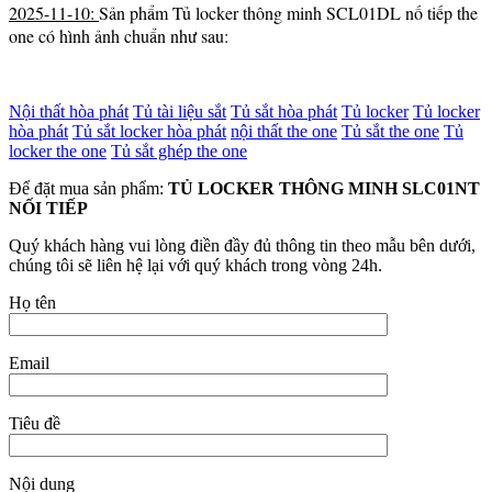
2025-11-10:
Sản phẩm Tủ locker thông minh SCL01DL nố tiếp the
one có hình ảnh chuẩn như sau:
Nội thất hòa phát
Tủ tài liệu sắt
Tủ sắt hòa phát
Tủ locker
Tủ locker
hòa phát
Tủ sắt locker hòa phát
nội thất the one
Tủ sắt the one
Tủ
locker the one
Tủ sắt ghép the one
Để đặt mua sản phẩm:
TỦ LOCKER THÔNG MINH SLC01NT
NỐI TIẾP
Quý khách hàng vui lòng điền đầy đủ thông tin theo mẫu bên dưới,
chúng tôi sẽ liên hệ lại với quý khách trong vòng 24h.
Họ tên
Email
Tiêu đề
Nội dung