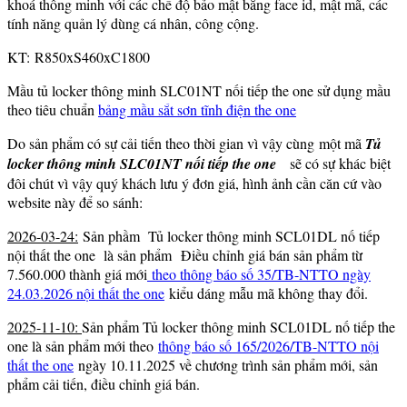
khoá thông minh với các chế độ bảo mật bằng face id, mật mã, các
tính năng quản lý dùng cá nhân, công cộng.
KT: R850xS460xC1800
Mầu tủ locker thông minh SLC01NT nối tiếp the one sử dụng mầu
theo tiêu chuẩn
bảng mầu sắt sơn tĩnh điện the one
Do sản phẩm có sự cải tiến theo thời gian vì vậy cùng một mã
Tủ
locker thông minh SLC01NT nối tiếp the one
sẽ có sự khác biệt
đôi chút vì vậy quý khách lưu ý đơn giá, hình ảnh cần căn cứ vào
website này để so sánh:
2026-03-24:
Sản phầm Tủ locker thông minh SCL01DL nố tiếp
nội thất the one là sản phẩm Điều chỉnh giá bán sản phẩm từ
7.560.000 thành giá mới
theo thông báo số 35/TB-NTTO ngày
24.03.2026 nội thất the one
kiểu dáng mẫu mã không thay đổi.
2025-11-10:
Sản phẩm Tủ locker thông minh SCL01DL nố tiếp the
one là sản phẩm mới theo
thông báo số 165/2026/TB-NTTO nội
thất the one
ngày 10.11.2025 về chương trình sản phẩm mới, sản
phẩm cải tiến, điều chỉnh giá bán.