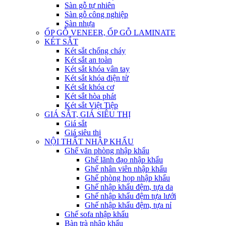
Sàn gỗ tự nhiên
Sàn gỗ công nghiệp
Sàn nhựa
ỐP GỖ VENEER, ỐP GỖ LAMINATE
KÉT SẮT
Két sắt chống cháy
Két sắt an toàn
Két sắt khóa vân tay
Két sắt khóa điện tử
Két sắt khóa cơ
Két sắt hòa phát
Két sắt Việt Tiệp
GIÁ SẮT, GIÁ SIÊU THỊ
Giá sắt
Giá siêu thị
NỘI THẤT NHẬP KHẨU
Ghế văn phòng nhập khẩu
Ghế lãnh đạo nhập khẩu
Ghế nhân viên nhập khẩu
Ghế phòng họp nhập khẩu
Ghế nhập khẩu đệm, tựa da
Ghế nhập khẩu đệm tựa lưới
Ghế nhập khẩu đệm, tựa nỉ
Ghế sofa nhập khẩu
Bàn trà nhập khẩu