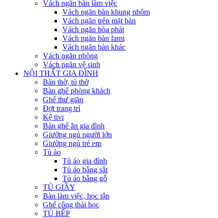
Vách ngăn bàn làm việc
Vách ngăn bàn khung nhôm
Vách ngăn trên mặt bàn
Vách ngăn hòa phát
Vách ngăn bàn fami
Vách ngăn bàn khác
Vách ngăn phòng
Vách ngăn vệ sinh
NỘI THẤT GIA ĐÌNH
Bàn thờ, tủ thờ
Bàn ghế phòng khách
Ghế thư giãn
Đợt trang trí
Kệ tivi
Bàn ghế ăn gia đình
Giường ngủ người lớn
Giường ngủ trẻ em
Tủ áo
Tủ áo gia đình
Tủ áo bằng sắt
Tủ áo bằng gỗ
TỦ GIẦY
Bàn làm việc, học tập
Ghế công thái học
TỦ BẾP