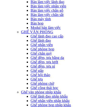
Bàn làm việc lãnh đạo
Bàn làm việc nhân viên
Bàn làm việc chân gỗ
Bàn làm việc chân sắt
Bàn máy tính
Bàn họp
Modul bàn làm việc
GHẾ VĂN PHÒNG
Ghế lãnh đạo cao cấp
Ghế lãnh đạo
Ghế nhân viên
Ghế phòng họp
Ghế chân quỳ
Ghế đệm, tựa bằng da
Ghế đệm, tựa lưới
Ghế đệm, tựa nỉ
Ghế gấp
Ghế hội thảo
Ghế tựa
Ghế phòng chờ
Ghế công thái học
Ghế văn phòng nhập khẩu
Ghế lãnh đạo nhập khẩu
Ghế nhân viên nhập khẩu
Ghế phòng họp nhập khẩu