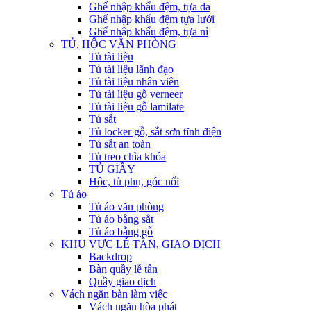
Ghế nhập khẩu đệm, tựa da
Ghế nhập khẩu đệm tựa lưới
Ghế nhập khẩu đệm, tựa nỉ
TỦ, HỘC VĂN PHÒNG
Tủ tài liệu
Tủ tài liệu lãnh đạo
Tủ tài liệu nhân viên
Tủ tài liệu gỗ verneer
Tủ tài liệu gỗ lamilate
Tủ sắt
Tủ locker gỗ, sắt sơn tĩnh điện
Tủ sắt an toàn
Tủ treo chìa khóa
TỦ GIẦY
Hộc, tủ phụ, góc nối
Tủ áo
Tủ áo văn phòng
Tủ áo bằng sắt
Tủ áo bằng gỗ
KHU VỰC LỄ TÂN, GIAO DỊCH
Backdrop
Bàn quầy lễ tân
Quầy giao dịch
Vách ngăn bàn làm việc
Vách ngăn hòa phát