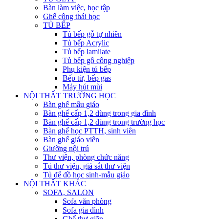
Bàn làm việc, học tập
Ghế công thái học
TỦ BẾP
Tủ bếp gỗ tự nhiên
Tủ bếp Acrylic
Tủ bếp lamilate
Tủ bếp gỗ công nghiệp
Phụ kiện tủ bếp
Bếp từ, bếp gas
Máy hút mùi
NỘI THẤT TRƯỜNG HỌC
Bàn ghế mẫu giáo
Bàn ghế cấp 1,2 dùng trong gia đình
Bàn ghế cấp 1,2 dùng trong trường học
Bàn ghế học PTTH, sinh viên
Bàn ghế giáo viên
Giường nội trú
Thư viện, phòng chức năng
Tủ thư viện, giá sắt thư viện
Tủ để đồ học sinh-mẫu giáo
NỘI THẤT KHÁC
SOFA, SALON
Sofa văn phòng
Sofa gia đình
Ghế thư giãn