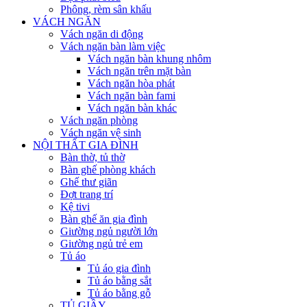
Phông, rèm sân khấu
VÁCH NGĂN
Vách ngăn di động
Vách ngăn bàn làm việc
Vách ngăn bàn khung nhôm
Vách ngăn trên mặt bàn
Vách ngăn hòa phát
Vách ngăn bàn fami
Vách ngăn bàn khác
Vách ngăn phòng
Vách ngăn vệ sinh
NỘI THẤT GIA ĐÌNH
Bàn thờ, tủ thờ
Bàn ghế phòng khách
Ghế thư giãn
Đợt trang trí
Kệ tivi
Bàn ghế ăn gia đình
Giường ngủ người lớn
Giường ngủ trẻ em
Tủ áo
Tủ áo gia đình
Tủ áo bằng sắt
Tủ áo bằng gỗ
TỦ GIẦY