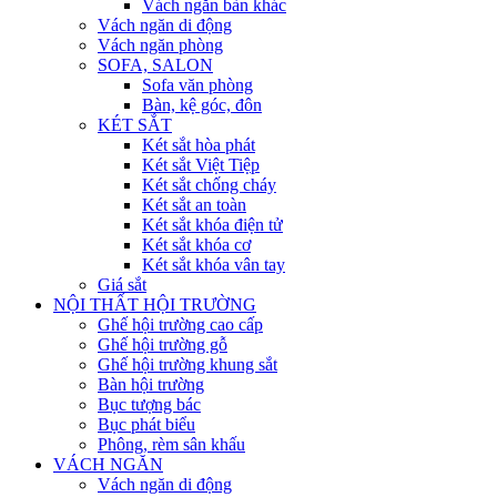
Vách ngăn bàn khác
Vách ngăn di động
Vách ngăn phòng
SOFA, SALON
Sofa văn phòng
Bàn, kệ góc, đôn
KÉT SẮT
Két sắt hòa phát
Két sắt Việt Tiệp
Két sắt chống cháy
Két sắt an toàn
Két sắt khóa điện tử
Két sắt khóa cơ
Két sắt khóa vân tay
Giá sắt
NỘI THẤT HỘI TRƯỜNG
Ghế hội trường cao cấp
Ghế hội trường gỗ
Ghế hội trường khung sắt
Bàn hội trường
Bục tượng bác
Bục phát biểu
Phông, rèm sân khấu
VÁCH NGĂN
Vách ngăn di động