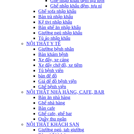
Ghế nhập khẩu đệm tựa lưới
Ghế nhập khẩu đệm, tựa nỉ
Ghế sofa nhập khẩu
Bàn trà nhập khẩu
Kệ tivi nhập khẩu
Bàn ghế ăn nhập khẩu
Giường ngủ nhập khẩu
Tủ áo nhập khẩu
NỘI THẤT Y TẾ
Giường bệnh nhân
Bàn khám bệnh
Xe đẩy, xe cáng
Xe đẩy chở đồ, xe tiêm
Tủ bệnh viên
bàn để đồ
Giá để đồ bệnh viện
Ghế bệnh viện
NỘI THẤT NHÀ HÀNG, CAFE, BAR
Bàn ăn nhà hàng
Ghế nhà hàng
Bàn cafe
Ghế cafe, ghế bar
Quầy thu ngân
NỘI THẤT KHÁCH SẠN
Giường ngủ, tab giường