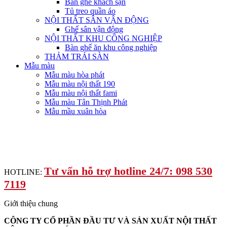
Bàn ghế khách sạn
Tủ treo quần áo
NỘI THẤT SÂN VẬN ĐỘNG
Ghế sân vận động
NỘI THẤT KHU CÔNG NGHIỆP
Bàn ghế ăn khu công nghiệp
THẢM TRẢI SÀN
Mẫu màu
Mẫu màu hòa phát
Mẫu màu nội thất 190
Mẫu màu nội thất fami
Mẫu màu Tân Thịnh Phát
Mẫu mầu xuân hòa
Tư vấn hỗ trợ hotline 24/7: 098 530
HOTLINE:
7119
Giới thiệu chung
CÔNG TY CỔ PHẦN ĐẦU TƯ VÀ SẢN XUẤT NỘI THẤT