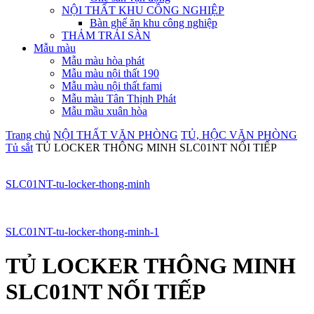
NỘI THẤT KHU CÔNG NGHIỆP
Bàn ghế ăn khu công nghiệp
THẢM TRẢI SÀN
Mẫu màu
Mẫu màu hòa phát
Mẫu màu nội thất 190
Mẫu màu nội thất fami
Mẫu màu Tân Thịnh Phát
Mẫu mầu xuân hòa
Trang chủ
NỘI THẤT VĂN PHÒNG
TỦ, HỘC VĂN PHÒNG
Tủ sắt
TỦ LOCKER THÔNG MINH SLC01NT NỐI TIẾP
SLC01NT-tu-locker-thong-minh
SLC01NT-tu-locker-thong-minh-1
TỦ LOCKER THÔNG MINH
SLC01NT NỐI TIẾP