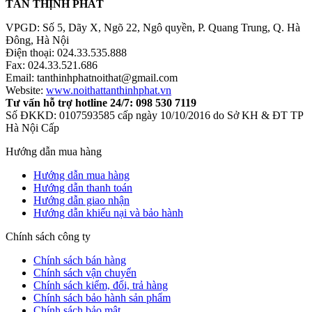
TÂN THỊNH PHÁT
VPGD: Số 5, Dãy X, Ngõ 22, Ngô quyền, P. Quang Trung, Q. Hà
Đông, Hà Nội
Điện thoại: 024.33.535.888
Fax: 024.33.521.686
Email: tanthinhphatnoithat@gmail.com
Website:
www.noithattanthinhphat.vn
Tư vấn hỗ trợ hotline 24/7: 098 530 7119
Số ĐKKD: 0107593585 cấp ngày 10/10/2016 do Sở KH & ĐT TP
Hà Nội Cấp
Hướng dẫn mua hàng
Hướng dẫn mua hàng
Hướng dẫn thanh toán
Hướng dẫn giao nhận
Hướng dẫn khiếu nại và bảo hành
Chính sách công ty
Chính sách bán hàng
Chính sách vận chuyển
Chính sách kiểm, đổi, trả hàng
Chính sách bảo hành sản phẩm
Chính sách bảo mật