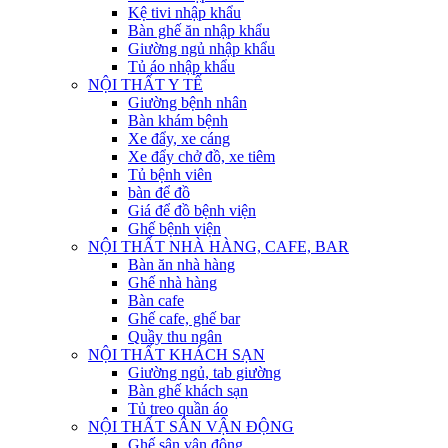
Kệ tivi nhập khẩu
Bàn ghế ăn nhập khẩu
Giường ngủ nhập khẩu
Tủ áo nhập khẩu
NỘI THẤT Y TẾ
Giường bệnh nhân
Bàn khám bệnh
Xe đẩy, xe cáng
Xe đẩy chở đồ, xe tiêm
Tủ bệnh viên
bàn để đồ
Giá để đồ bệnh viện
Ghế bệnh viện
NỘI THẤT NHÀ HÀNG, CAFE, BAR
Bàn ăn nhà hàng
Ghế nhà hàng
Bàn cafe
Ghế cafe, ghế bar
Quầy thu ngân
NỘI THẤT KHÁCH SẠN
Giường ngủ, tab giường
Bàn ghế khách sạn
Tủ treo quần áo
NỘI THẤT SÂN VẬN ĐỘNG
Ghế sân vận động