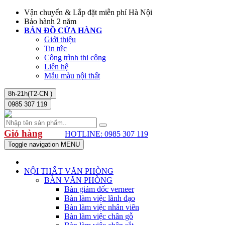
Vận chuyển & Lắp đặt miễn phí Hà Nội
Bảo hành 2 năm
BẢN ĐỒ CỬA HÀNG
Giới thiệu
Tin tức
Công trình thi công
Liên hệ
Mẫu màu nội thất
8h-21h(T2-CN )
0985 307 119
Giỏ hàng
HOTLINE: 0985 307 119
Toggle navigation
MENU
NỘI THẤT VĂN PHÒNG
BÀN VĂN PHÒNG
Bàn giám đốc verneer
Bàn làm việc lãnh đạo
Bàn làm việc nhân viên
Bàn làm việc chân gỗ