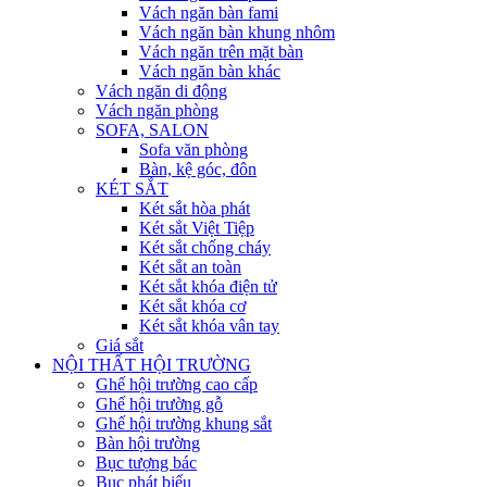
Vách ngăn bàn fami
Vách ngăn bàn khung nhôm
Vách ngăn trên mặt bàn
Vách ngăn bàn khác
Vách ngăn di động
Vách ngăn phòng
SOFA, SALON
Sofa văn phòng
Bàn, kệ góc, đôn
KÉT SẮT
Két sắt hòa phát
Két sắt Việt Tiệp
Két sắt chống cháy
Két sắt an toàn
Két sắt khóa điện tử
Két sắt khóa cơ
Két sắt khóa vân tay
Giá sắt
NỘI THẤT HỘI TRƯỜNG
Ghế hội trường cao cấp
Ghế hội trường gỗ
Ghế hội trường khung sắt
Bàn hội trường
Bục tượng bác
Bục phát biểu