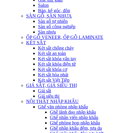
Salon
Bàn, kệ góc, đôn
SÀN GỖ, SÀN NHỰA
Sàn gỗ tự nhiên
Sàn gỗ công nghiệp
Sàn nhựa
ỐP GỖ VENEER, ỐP GỖ LAMINATE
KÉT SẮT
Két sắt chống cháy
Két sắt an toàn
Két sắt khóa vân tay
Két sắt khóa điện tử
Két sắt khóa cơ
Két sắt hòa phát
Két sắt Việt Tiệp
GIÁ SẮT, GIÁ SIÊU THỊ
Giá sắt
Giá siêu thị
NỘI THẤT NHẬP KHẨU
Ghế văn phòng nhập khẩu
Ghế lãnh đạo nhập khẩu
Ghế nhân viên nhập khẩu
Ghế phòng họp nhập khẩu
Ghế nhập khẩu đệm, tựa da