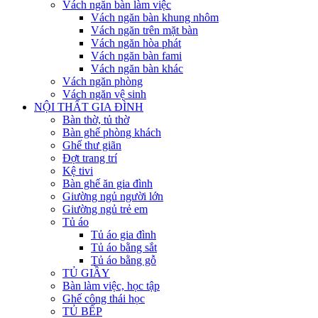
Vách ngăn bàn làm việc
Vách ngăn bàn khung nhôm
Vách ngăn trên mặt bàn
Vách ngăn hòa phát
Vách ngăn bàn fami
Vách ngăn bàn khác
Vách ngăn phòng
Vách ngăn vệ sinh
NỘI THẤT GIA ĐÌNH
Bàn thờ, tủ thờ
Bàn ghế phòng khách
Ghế thư giãn
Đợt trang trí
Kệ tivi
Bàn ghế ăn gia đình
Giường ngủ người lớn
Giường ngủ trẻ em
Tủ áo
Tủ áo gia đình
Tủ áo bằng sắt
Tủ áo bằng gỗ
TỦ GIẦY
Bàn làm việc, học tập
Ghế công thái học
TỦ BẾP