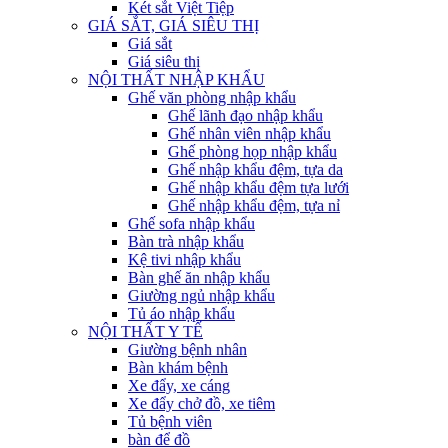
Két sắt Việt Tiệp
GIÁ SẮT, GIÁ SIÊU THỊ
Giá sắt
Giá siêu thị
NỘI THẤT NHẬP KHẨU
Ghế văn phòng nhập khẩu
Ghế lãnh đạo nhập khẩu
Ghế nhân viên nhập khẩu
Ghế phòng họp nhập khẩu
Ghế nhập khẩu đệm, tựa da
Ghế nhập khẩu đệm tựa lưới
Ghế nhập khẩu đệm, tựa nỉ
Ghế sofa nhập khẩu
Bàn trà nhập khẩu
Kệ tivi nhập khẩu
Bàn ghế ăn nhập khẩu
Giường ngủ nhập khẩu
Tủ áo nhập khẩu
NỘI THẤT Y TẾ
Giường bệnh nhân
Bàn khám bệnh
Xe đẩy, xe cáng
Xe đẩy chở đồ, xe tiêm
Tủ bệnh viên
bàn để đồ