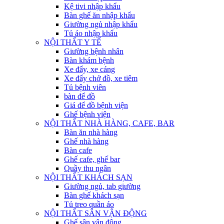
Kệ tivi nhập khẩu
Bàn ghế ăn nhập khẩu
Giường ngủ nhập khẩu
Tủ áo nhập khẩu
NỘI THẤT Y TẾ
Giường bệnh nhân
Bàn khám bệnh
Xe đẩy, xe cáng
Xe đẩy chở đồ, xe tiêm
Tủ bệnh viên
bàn để đồ
Giá để đồ bệnh viện
Ghế bệnh viện
NỘI THẤT NHÀ HÀNG, CAFE, BAR
Bàn ăn nhà hàng
Ghế nhà hàng
Bàn cafe
Ghế cafe, ghế bar
Quầy thu ngân
NỘI THẤT KHÁCH SẠN
Giường ngủ, tab giường
Bàn ghế khách sạn
Tủ treo quần áo
NỘI THẤT SÂN VẬN ĐỘNG
Ghế sân vận động