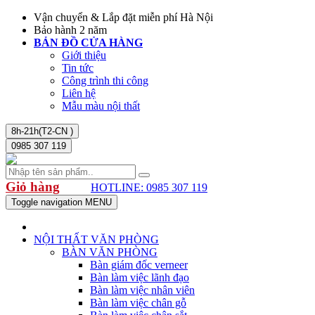
Vận chuyển & Lắp đặt miễn phí Hà Nội
Bảo hành 2 năm
BẢN ĐỒ CỬA HÀNG
Giới thiệu
Tin tức
Công trình thi công
Liên hệ
Mẫu màu nội thất
8h-21h(T2-CN )
0985 307 119
Giỏ hàng
HOTLINE: 0985 307 119
Toggle navigation
MENU
NỘI THẤT VĂN PHÒNG
BÀN VĂN PHÒNG
Bàn giám đốc verneer
Bàn làm việc lãnh đạo
Bàn làm việc nhân viên
Bàn làm việc chân gỗ