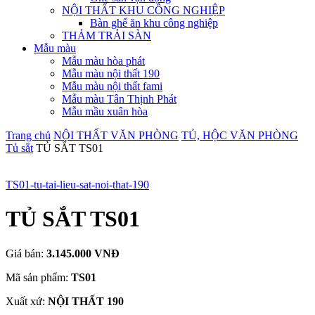
NỘI THẤT KHU CÔNG NGHIỆP
Bàn ghế ăn khu công nghiệp
THẢM TRẢI SÀN
Mẫu màu
Mẫu màu hòa phát
Mẫu màu nội thất 190
Mẫu màu nội thất fami
Mẫu màu Tân Thịnh Phát
Mẫu mầu xuân hòa
Trang chủ
NỘI THẤT VĂN PHÒNG
TỦ, HỘC VĂN PHÒNG
Tủ sắt
TỦ SẮT TS01
TS01-tu-tai-lieu-sat-noi-that-190
TỦ SẮT TS01
Giá bán:
3.145.000 VNĐ
Mã sản phẩm:
TS01
Xuất xứ:
NỘI THẤT 190