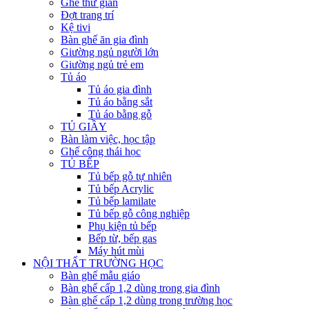
Ghế thư giãn
Đợt trang trí
Kệ tivi
Bàn ghế ăn gia đình
Giường ngủ người lớn
Giường ngủ trẻ em
Tủ áo
Tủ áo gia đình
Tủ áo bằng sắt
Tủ áo bằng gỗ
TỦ GIẦY
Bàn làm việc, học tập
Ghế công thái học
TỦ BẾP
Tủ bếp gỗ tự nhiên
Tủ bếp Acrylic
Tủ bếp lamilate
Tủ bếp gỗ công nghiệp
Phụ kiện tủ bếp
Bếp từ, bếp gas
Máy hút mùi
NỘI THẤT TRƯỜNG HỌC
Bàn ghế mẫu giáo
Bàn ghế cấp 1,2 dùng trong gia đình
Bàn ghế cấp 1,2 dùng trong trường học