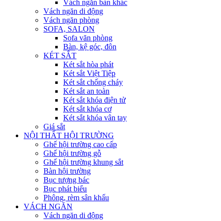
Vách ngăn bàn khác
Vách ngăn di động
Vách ngăn phòng
SOFA, SALON
Sofa văn phòng
Bàn, kệ góc, đôn
KÉT SẮT
Két sắt hòa phát
Két sắt Việt Tiệp
Két sắt chống cháy
Két sắt an toàn
Két sắt khóa điện tử
Két sắt khóa cơ
Két sắt khóa vân tay
Giá sắt
NỘI THẤT HỘI TRƯỜNG
Ghế hội trường cao cấp
Ghế hội trường gỗ
Ghế hội trường khung sắt
Bàn hội trường
Bục tượng bác
Bục phát biểu
Phông, rèm sân khấu
VÁCH NGĂN
Vách ngăn di động