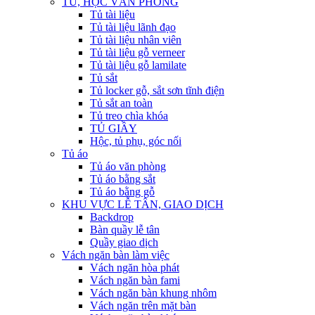
TỦ, HỘC VĂN PHÒNG
Tủ tài liệu
Tủ tài liệu lãnh đạo
Tủ tài liệu nhân viên
Tủ tài liệu gỗ verneer
Tủ tài liệu gỗ lamilate
Tủ sắt
Tủ locker gỗ, sắt sơn tĩnh điện
Tủ sắt an toàn
Tủ treo chìa khóa
TỦ GIẦY
Hộc, tủ phụ, góc nối
Tủ áo
Tủ áo văn phòng
Tủ áo bằng sắt
Tủ áo bằng gỗ
KHU VỰC LỄ TÂN, GIAO DỊCH
Backdrop
Bàn quầy lễ tân
Quầy giao dịch
Vách ngăn bàn làm việc
Vách ngăn hòa phát
Vách ngăn bàn fami
Vách ngăn bàn khung nhôm
Vách ngăn trên mặt bàn