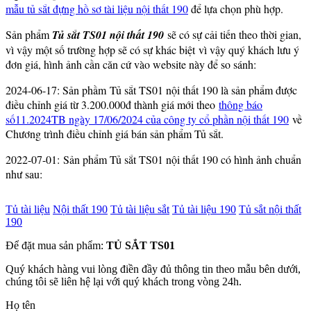
mẫu tủ sắt đựng hồ sơ tài liệu nội thất 190
để lựa chọn phù hợp.
Sản phẩm
Tủ sắt TS01 nội thất 190
sẽ có sự cải tiến theo thời gian,
vì vậy một số trường hợp sẽ có sự khác biệt vì vậy quý khách lưu ý
đơn giá, hình ảnh cần căn cứ vào website này để so sánh:
2024-06-17: Sản phầm Tủ sắt TS01 nội thất 190 là sản phẩm được
điều chỉnh giá từ 3.200.000đ thành giá mới theo
thông báo
số11.2024TB ngày 17/06/2024 của công ty cổ phần nội thất 190
về
Chương trình điều chỉnh giá bán sản phẩm Tủ sắt.
2022-07-01: Sản phẩm Tủ sắt TS01 nội thất 190 có hình ảnh chuẩn
như sau:
Tủ tài liệu
Nội thất 190
Tủ tài liệu sắt
Tủ tài liệu 190
Tủ sắt nội thất
190
Để đặt mua sản phẩm:
TỦ SẮT TS01
Quý khách hàng vui lòng điền đầy đủ thông tin theo mẫu bên dưới,
chúng tôi sẽ liên hệ lại với quý khách trong vòng 24h.
Họ tên