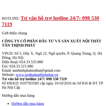
Tư vấn hỗ trợ hotline 24/7: 098 530
HOTLINE:
7119
Giới thiệu chung
CÔNG TY CỔ PHẦN ĐẦU TƯ VÀ SẢN XUẤT NỘI THẤT
TÂN THỊNH PHÁT
VPGD: Số 5, Dãy X, Ngõ 22, Ngô quyền, P. Quang Trung, Q. Hà
Đông, Hà Nội
Điện thoại: 024.33.535.888
Fax: 024.33.521.686
Email: tanthinhphatnoithat@gmail.com
Website:
www.noithattanthinhphat.vn
Tư vấn hỗ trợ hotline 24/7: 098 530 7119
Số ĐKKD: 0107593585 cấp ngày 10/10/2016 do Sở KH & ĐT TP
Hà Nội Cấp
Hướng dẫn mua hàng
Hướng dẫn mua hàng