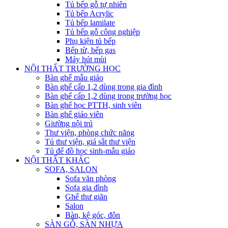
Tủ bếp gỗ tự nhiên
Tủ bếp Acrylic
Tủ bếp lamilate
Tủ bếp gỗ công nghiệp
Phụ kiện tủ bếp
Bếp từ, bếp gas
Máy hút mùi
NỘI THẤT TRƯỜNG HỌC
Bàn ghế mẫu giáo
Bàn ghế cấp 1,2 dùng trong gia đình
Bàn ghế cấp 1,2 dùng trong trường học
Bàn ghế học PTTH, sinh viên
Bàn ghế giáo viên
Giường nội trú
Thư viện, phòng chức năng
Tủ thư viện, giá sắt thư viện
Tủ để đồ học sinh-mẫu giáo
NỘI THẤT KHÁC
SOFA, SALON
Sofa văn phòng
Sofa gia đình
Ghế thư giãn
Salon
Bàn, kệ góc, đôn
SÀN GỖ, SÀN NHỰA