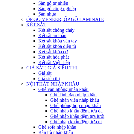
Sàn gỗ tự nhiên
Sàn gỗ công nghiệp
Sàn nhựa
ỐP GỖ VENEER, ỐP GỖ LAMINATE
KÉT SẮT
Két sắt chống cháy
Két sắt an toàn
Két sắt khóa vân tay
Két sắt khóa điện tử
Két sắt khóa cơ
Két sắt hòa phát
Két sắt Việt Tiệp
GIÁ SẮT, GIÁ SIÊU THỊ
Giá sắt
Giá siêu thị
NỘI THẤT NHẬP KHẨU
Ghế văn phòng nhập khẩu
Ghế lãnh đạo nhập khẩu
Ghế nhân viên nhập khẩu
Ghế phòng họp nhập khẩu
Ghế nhập khẩu đệm, tựa da
Ghế nhập khẩu đệm tựa lưới
Ghế nhập khẩu đệm, tựa nỉ
Ghế sofa nhập khẩu
Bàn trà nhập khẩu