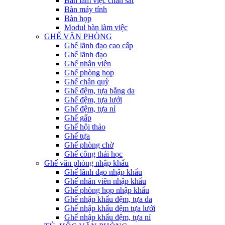
Bàn làm việc chân sắt
Bàn máy tính
Bàn họp
Modul bàn làm việc
GHẾ VĂN PHÒNG
Ghế lãnh đạo cao cấp
Ghế lãnh đạo
Ghế nhân viên
Ghế phòng họp
Ghế chân quỳ
Ghế đệm, tựa bằng da
Ghế đệm, tựa lưới
Ghế đệm, tựa nỉ
Ghế gấp
Ghế hội thảo
Ghế tựa
Ghế phòng chờ
Ghế công thái học
Ghế văn phòng nhập khẩu
Ghế lãnh đạo nhập khẩu
Ghế nhân viên nhập khẩu
Ghế phòng họp nhập khẩu
Ghế nhập khẩu đệm, tựa da
Ghế nhập khẩu đệm tựa lưới
Ghế nhập khẩu đệm, tựa nỉ