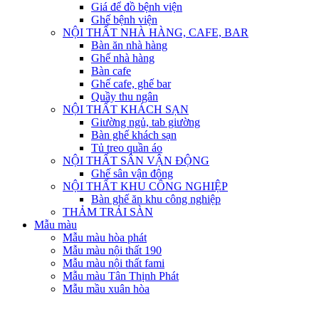
Giá để đồ bệnh viện
Ghế bệnh viện
NỘI THẤT NHÀ HÀNG, CAFE, BAR
Bàn ăn nhà hàng
Ghế nhà hàng
Bàn cafe
Ghế cafe, ghế bar
Quầy thu ngân
NỘI THẤT KHÁCH SẠN
Giường ngủ, tab giường
Bàn ghế khách sạn
Tủ treo quần áo
NỘI THẤT SÂN VẬN ĐỘNG
Ghế sân vận động
NỘI THẤT KHU CÔNG NGHIỆP
Bàn ghế ăn khu công nghiệp
THẢM TRẢI SÀN
Mẫu màu
Mẫu màu hòa phát
Mẫu màu nội thất 190
Mẫu màu nội thất fami
Mẫu màu Tân Thịnh Phát
Mẫu mầu xuân hòa