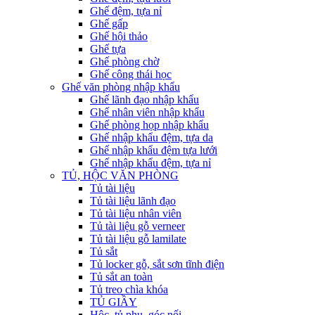
Ghế đệm, tựa nỉ
Ghế gấp
Ghế hội thảo
Ghế tựa
Ghế phòng chờ
Ghế công thái học
Ghế văn phòng nhập khẩu
Ghế lãnh đạo nhập khẩu
Ghế nhân viên nhập khẩu
Ghế phòng họp nhập khẩu
Ghế nhập khẩu đệm, tựa da
Ghế nhập khẩu đệm tựa lưới
Ghế nhập khẩu đệm, tựa nỉ
TỦ, HỘC VĂN PHÒNG
Tủ tài liệu
Tủ tài liệu lãnh đạo
Tủ tài liệu nhân viên
Tủ tài liệu gỗ verneer
Tủ tài liệu gỗ lamilate
Tủ sắt
Tủ locker gỗ, sắt sơn tĩnh điện
Tủ sắt an toàn
Tủ treo chìa khóa
TỦ GIẦY
Hộc, tủ phụ, góc nối