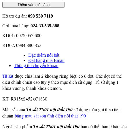
Thêm vào giỏ hàng
Hỗ trợ dự án:
098 530 7119
Gọi mua hàng:
024.33.535.888
KD01: 0975 057 600
KD02: 0984.886.353
Đặc điểm nổi bật
Đặt hàng qua Email
Thông tin chuyển khoản
Tủ sắt
được chia làm 2 khoang riêng biệt, có 6 đợt. Các đợt có thể
điều chỉnh chiều cao tùy ý theo mục đích sử dụng. Tủ sử dụng 1
khóa vuông, thanh khóa clemon.
KT: R915xS452xC1830
Mầu sắc của
Tủ sắt TS01 nội thất 190
sử dụng màu ghi theo tiêu
chuẩn
bảng mầu sắt sơn tĩnh điện nội thất 190
Ngoài sản phẩm
Tủ sắt TS01 nội thất 190
bạn có thể tham khảo các