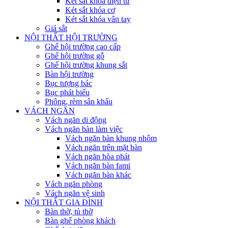
Két sắt khóa điện tử
Két sắt khóa cơ
Két sắt khóa vân tay
Giá sắt
NỘI THẤT HỘI TRƯỜNG
Ghế hội trường cao cấp
Ghế hội trường gỗ
Ghế hội trường khung sắt
Bàn hội trường
Bục tượng bác
Bục phát biểu
Phông, rèm sân khấu
VÁCH NGĂN
Vách ngăn di động
Vách ngăn bàn làm việc
Vách ngăn bàn khung nhôm
Vách ngăn trên mặt bàn
Vách ngăn hòa phát
Vách ngăn bàn fami
Vách ngăn bàn khác
Vách ngăn phòng
Vách ngăn vệ sinh
NỘI THẤT GIA ĐÌNH
Bàn thờ, tủ thờ
Bàn ghế phòng khách