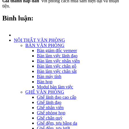
Giá thành hấp dẫn
với phong cách mua sắm hiện đại và thuận
tiện.
Bình luận:
NỘI THẤT VĂN PHÒNG
BÀN VĂN PHÒNG
Bàn giám đốc verneer
Bàn làm việc lãnh đạo
Bàn làm việc nhân viên
Bàn làm việc chân gỗ
Bàn làm việc chân sắt
Bàn máy tính
Bàn họp
Modul bàn làm việc
GHẾ VĂN PHÒNG
Ghế lãnh đạo cao cấp
Ghế lãnh đạo
Ghế nhân viên
Ghế phòng họp
Ghế chân quỳ
Ghế đệm, tựa bằng da
Ghế đệm, tựa lưới