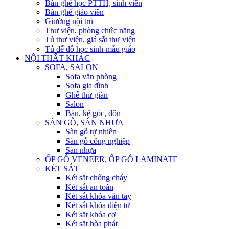
Bàn ghế học PTTH, sinh viên
Bàn ghế giáo viên
Giường nội trú
Thư viện, phòng chức năng
Tủ thư viện, giá sắt thư viện
Tủ để đồ học sinh-mẫu giáo
NỘI THẤT KHÁC
SOFA, SALON
Sofa văn phòng
Sofa gia đình
Ghế thư giãn
Salon
Bàn, kệ góc, đôn
SÀN GỖ, SÀN NHỰA
Sàn gỗ tự nhiên
Sàn gỗ công nghiệp
Sàn nhựa
ỐP GỖ VENEER, ỐP GỖ LAMINATE
KÉT SẮT
Két sắt chống cháy
Két sắt an toàn
Két sắt khóa vân tay
Két sắt khóa điện tử
Két sắt khóa cơ
Két sắt hòa phát