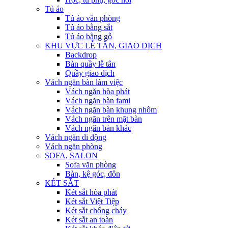
Tủ áo
Tủ áo văn phòng
Tủ áo bằng sắt
Tủ áo bằng gỗ
KHU VỰC LỄ TÂN, GIAO DỊCH
Backdrop
Bàn quầy lễ tân
Quầy giao dịch
Vách ngăn bàn làm việc
Vách ngăn hòa phát
Vách ngăn bàn fami
Vách ngăn bàn khung nhôm
Vách ngăn trên mặt bàn
Vách ngăn bàn khác
Vách ngăn di động
Vách ngăn phòng
SOFA, SALON
Sofa văn phòng
Bàn, kệ góc, đôn
KÉT SẮT
Két sắt hòa phát
Két sắt Việt Tiệp
Két sắt chống cháy
Két sắt an toàn